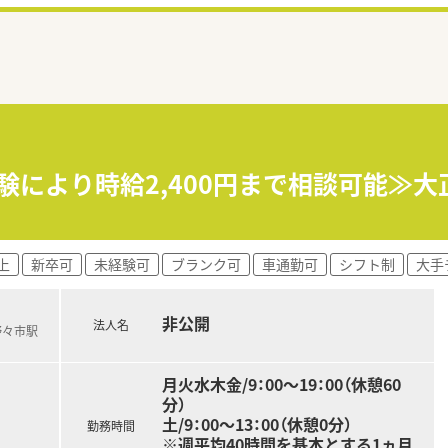
験により時給2,400円まで相談可能≫大
上
新卒可
未経験可
ブランク可
車通勤可
シフト制
大手
非公開
法人名
野々市駅
月火水木金/9：00～19：00（休憩60
分）
土/9：00～13：00（休憩0分）
勤務時間
※週平均40時間を基本とする1ヵ月