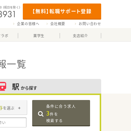
00
（祝日を除く）
【無料】転職サポート登録
企業の皆様へ
会社概要
お問い合わせ
マラボ
薬学生
支店紹介
報一覧
駅
から探す
条件に合う求人
与
を選ぶ
3
件を
検索する