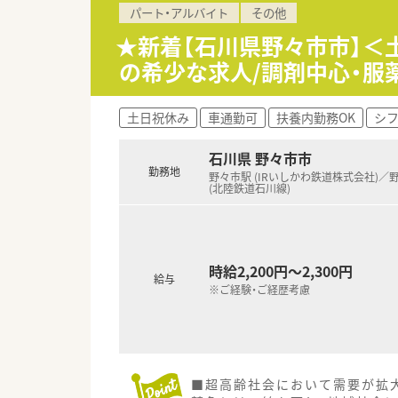
パート・アルバイト
その他
★新着【石川県野々市市】＜土
の希少な求人/調剤中心・服
土日祝休み
車通勤可
扶養内勤務OK
シ
石川県 野々市市
勤務地
野々市駅 (IRいしかわ鉄道株式会社)／
(北陸鉄道石川線)
時給2,200円～2,300円
給与
※ご経験・ご経歴考慮
■超高齢社会において需要が拡