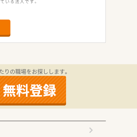
ている法人です。
ています。効率やスピード、利益面ばか
心に基づいた丁寧な服薬指導が行えま
ディカルを積極的に増員し、チーム医療
風通しの良い合議的なコミュニケーショ
たりの職場をお探しします。