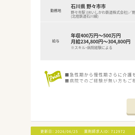
石川県 野々市市
勤務地
野々市駅 (IRいしかわ鉄道株式会社)／
(北陸鉄道石川線)
年収400万円～500万円
月給234,800円～304,800円
給与
※スキル・病院経験による
■急性期から慢性期さらに介護
■病院でのご経験が無い方もご
更新日：
2026/06/25
薬剤師求人ID：
712972