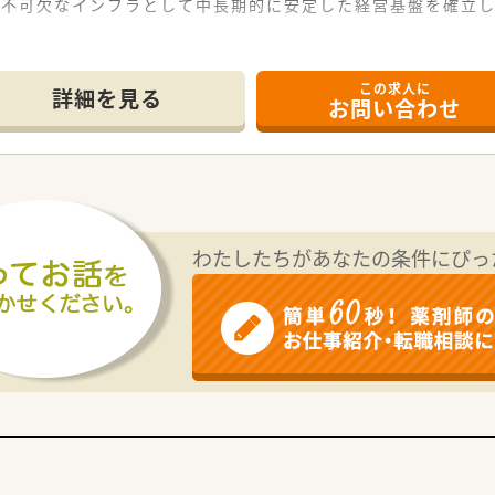
に不可欠なインフラとして中長期的に安定した経営基盤を確立し
を得る、思いやりのある医療、介護を」という明確な理念を掲げ
様の尊厳を大切にする組織風土が根付いているため、薬剤師も良
この求人に
詳細を見る
お問い合わせ
ロセスにおいて、医師だけでなく薬剤師や理学療法士などのコメ
。そのため、各職種の専門性が尊重され、トップダウンではない
わたしたちがあなたの条件にぴっ