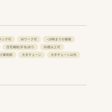
ランク可
Ｗワーク可
~18時までの職場
住宅補助(手当)あり
60歳以上可
け薬剤師
大手チェーン
大手チェーン以外