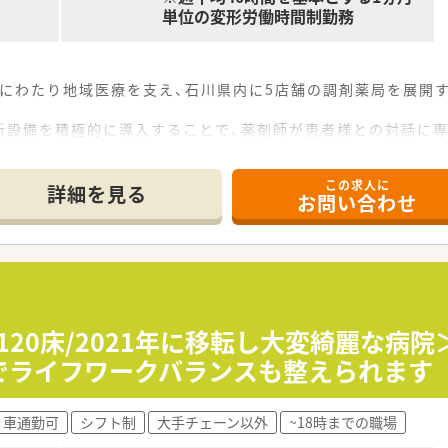
単位の変形労働時間制勤務
上にわたり地域医療を支え、石川県内に5店舗の調剤薬局を展開
新設備を積極的に導入することで、薬剤師が患者様との対話に
していただくための環境づくりを重視し、店舗のバリアフリー化
この求人に
ペースなどを完備しています。
詳細を見る
お問い合わせ
120床/2021年に移転し大変綺麗な病
時でライフワークバランスも整えられます
車通勤可
シフト制
大手チェーン以外
~18時までの職場