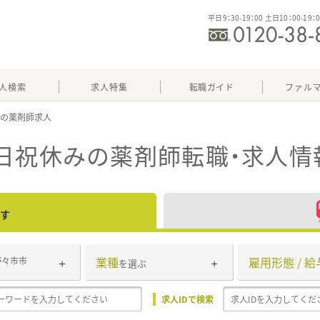
平日9：30-19：00 土日10：00-19：
人検索
求人特集
転職ガイド
ファル
み
日祝休み
の薬剤師転職・求人情
す
業種
雇用形態 / 給
野々市市
を選ぶ
求人IDで検索