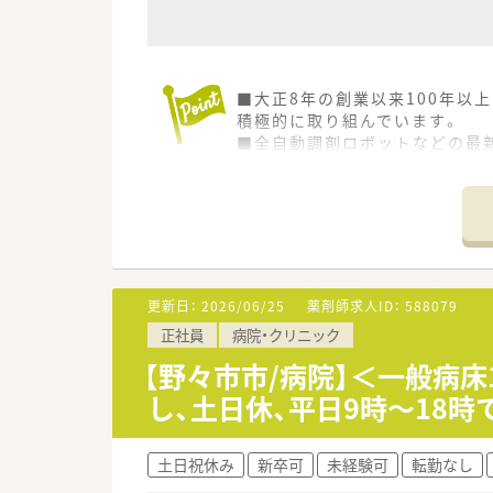
■大正8年の創業以来100年以
積極的に取り組んでいます。
■全自動調剤ロボットなどの最
す。
■患者様に安心して快適に過ご
きの相談カウンター、キッズス
更新日：
2026/06/25
薬剤師求人ID：
588079
正社員
病院・クリニック
【野々市市/病院】＜一般病床
し、土日休、平日9時～18
土日祝休み
新卒可
未経験可
転勤なし