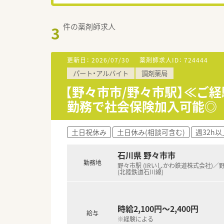
件の薬剤師求人
3
更新日：
2026/07/30
薬剤師求人ID：
724444
パート・アルバイト
調剤薬局
【野々市市/野々市駅】≪ご経
勤務で社会保険加入可能◎
土日祝休み
土日休み(相談可含む)
週32h以
石川県 野々市市
勤務地
野々市駅 (IRいしかわ鉄道株式会社)／
(北陸鉄道石川線)
時給2,100円～2,400円
給与
※経験による