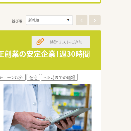
並び順
検討リストに追加
正創業の安定企業！週30時間
チェーン以外
在宅
~18時までの職場