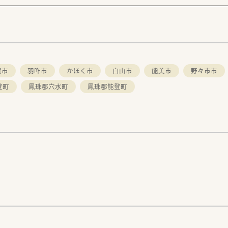
賀市
羽咋市
かほく市
白山市
能美市
野々市市
登町
鳳珠郡穴水町
鳳珠郡能登町
。