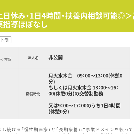
日休み・1日4時間・扶養内相談可能◎＞高
薬指導ほぼなし
フト制
非公開
法人名
野々市駅
月火水木金 09：00～13：00(休憩0
分)
もしくは月火水木金 13：00～16：
00(休憩0分)の交替制勤務
勤務時間
又は9：00～17：00のうち1日4時間
(休憩0分)
大し続ける「慢性期医療」と「長期療養」に事業ドメインを絞っ