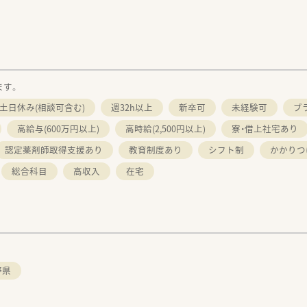
ます。
土日休み(相談可含む)
週32h以上
新卒可
未経験可
ブ
高給与(600万円以上)
高時給(2,500円以上)
寮・借上社宅あり
認定薬剤師取得支援あり
教育制度あり
シフト制
かかりつ
総合科目
高収入
在宅
野県