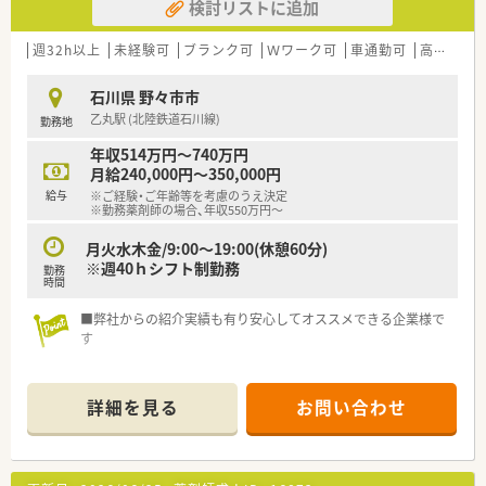
検討リストに追加
週32h以上
未経験可
ブランク可
Ｗワーク可
車通勤可
高給与(600万円以上)
石川県 野々市市
乙丸駅 (北陸鉄道石川線)
勤務地
年収514万円～740万円
月給240,000円～350,000円
給与
※ご経験・ご年齢等を考慮のうえ決定
※勤務薬剤師の場合、年収550万円～
月火水木金/9:00～19:00(休憩60分)
※週40ｈシフト制勤務
勤務
時間
■弊社からの紹介実績も有り安心してオススメできる企業様で
す
詳細を見る
お問い合わせ