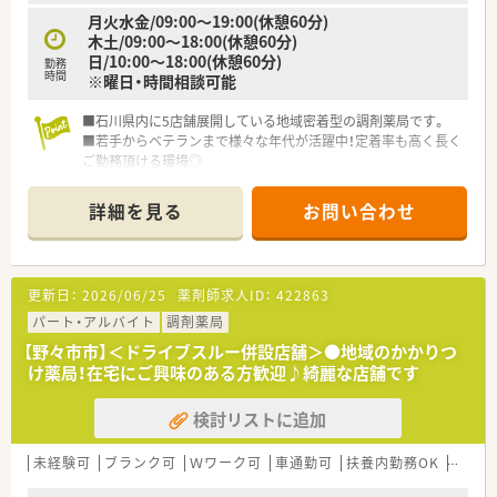
月火水金/09:00～19:00(休憩60分)
木土/09:00～18:00(休憩60分)
日/10:00～18:00(休憩60分)
勤務
時間
※曜日・時間相談可能
■石川県内に5店舗展開している地域密着型の調剤薬局です。
■若手からベテランまで様々な年代が活躍中！定着率も高く長く
ご勤務頂ける環境◎
■社内全体仲が良く、忘年会や行事も行っております。
■薬剤師複数体制で安心です◎
詳細を見る
お問い合わせ
更新日：
2026/06/25
薬剤師求人ID：
422863
パート・アルバイト
調剤薬局
【野々市市】＜ドライブスルー併設店舗＞●地域のかかりつ
け薬局！在宅にご興味のある方歓迎♪綺麗な店舗です
検討リストに追加
未経験可
ブランク可
Ｗワーク可
車通勤可
扶養内勤務OK
教育制