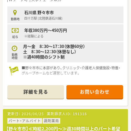
石川県 野々市市
四十万駅 (北陸鉄道石川線)
勤務地
年収380万円～450万円
※経験による
給与
月～金 8：30～17：30（休憩60分）
土 8：30～12：30（休憩なし）
勤務
※週40時間のシフト制
時間
■野々市市に本部があり、クリニック・介護老人保健施設・特養・
グループホームなど運営しています。
詳細を見る
お問い合わせ
更新日：
2026/06/25
薬剤師求人ID：
191318
パート・アルバイト
調剤薬局
【野々市市】≪時給2,200円～≫週30時間以上のパート希望