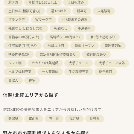
駅チカ
年間休日120日以上
土日祝休み
土日休み(相談可含む)
週32h以上
新卒可
未経験可
ブランク可
Ｗワーク可
~18時までの職場
残業なし(ほぼなし含む)
転勤なし
車通勤可
高給与(600万円以上)
高時給(2,500円以上)
寮・借上社宅あり
住宅補助(手当)あり
60歳以上可
新規オープン
管理薬剤師
扶養内勤務OK
認定薬剤師取得支援あり
教育制度あり
シフト制
かかりつけ薬剤師
大手チェーン
大手チェーン以外
ヘルプ体制充実
一人薬剤師
生活環境充実
総合科目
高収入
在宅
信越/北陸エリアから探す
信越/北陸の薬剤師求人をエリアからお探しいただけます。
新潟県
富山県
石川県
福井県
長野県
野々市市の薬剤師求人を法人名から探す