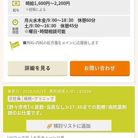
時給1,600円～2,200円
※経験による
給与
月火水木金/9：00～18：30 休憩60分
土/9：00～16：00 休憩45分
勤務
※曜日・時間相談可能
時間
■外科・内科の処方箋をメインに応需致します
詳細を見る
お問い合わせ
更新日：
2026/06/25
薬剤師求人ID：
187839
正社員
病院・クリニック
【野々市市】≪夜勤・当直なし≫17：30までの勤務！病院薬剤
師のお仕事です。
検討リストに追加
Ｗワーク可
大手チェーン以外