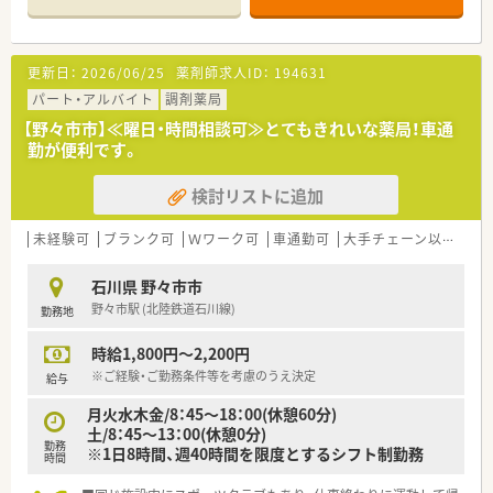
更新日：
2026/06/25
薬剤師求人ID：
194631
パート・アルバイト
調剤薬局
【野々市市】≪曜日・時間相談可≫とてもきれいな薬局！車通
勤が便利です。
検討リストに追加
未経験可
ブランク可
Ｗワーク可
車通勤可
大手チェーン以外
石川県 野々市市
野々市駅 (北陸鉄道石川線)
勤務地
時給1,800円～2,200円
※ご経験・ご勤務条件等を考慮のうえ決定
給与
月火水木金/8：45～18：00(休憩60分)
土/8：45～13：00(休憩0分)
勤務
※1日8時間、週40時間を限度とするシフト制勤務
時間