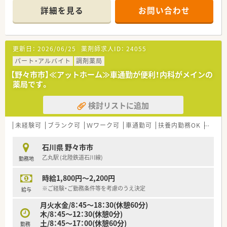
詳細を見る
お問い合わせ
更新日：
2026/06/25
薬剤師求人ID：
24055
パート・アルバイト
調剤薬局
【野々市市】≪アットホーム≫車通勤が便利！内科がメインの
薬局です。
検討リストに追加
未経験可
ブランク可
Ｗワーク可
車通勤可
扶養内勤務OK
教育制
石川県 野々市市
乙丸駅 (北陸鉄道石川線)
勤務地
時給1,800円～2,200円
※ご経験・ご勤務条件等を考慮のうえ決定
給与
月火水金/8：45～18：30(休憩60分)
木/8：45～12：30(休憩0分)
土/8：45～17：00(休憩60分)
勤務