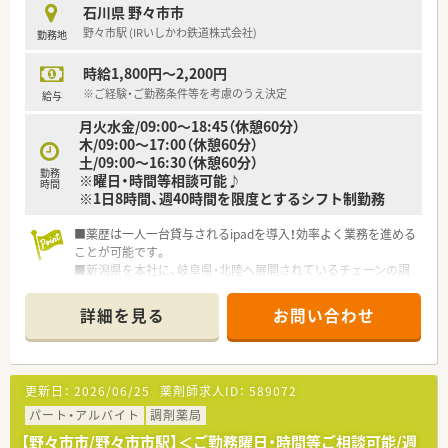
石川県 野々市市
野々市駅 (IRいしかわ鉄道株式会社)
勤務地
時給1,800円～2,200円
※ご経験・ご勤務条件等を考慮のうえ決定
給与
月火水金/09:00〜18:45（休憩60分）
木/09:00〜17:00（休憩60分）
土/09:00～16:30（休憩60分）
勤務
※曜日・時間等相談可能♪
時間
※1日8時間、週40時間を限度とするシフト制勤務
■薬歴は一人一台貸与されるipadを導入！効率よく業務を進める
ことが可能です。
■新潟県を本社に、岐阜県・北陸へ展開されているチェーンの調
剤薬局です。石川県内には10店舗展開しており、ヘルプ体制も充
実しております。
詳細を見る
お問い合わせ
■産育休制度・各種保険完備・人間ドッグなどの福利厚生もしっ
かりとご用意されております。
更新日：
2026/06/25
薬剤師求人ID：
589072
パート・アルバイト
調剤薬局
【野々市市/野々市市駅】＜ご勤務曜日・時間等ご相談可能/週