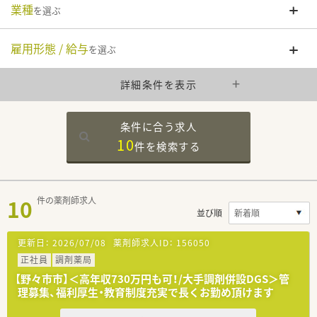
業種
を選ぶ
雇用形態 / 給与
を選ぶ
詳細条件を表示
条件に合う求人
10
件を
検索する
10
件の薬剤師求人
並び順
更新日：
2026/07/08
薬剤師求人ID：
156050
正社員
調剤薬局
【野々市市】＜高年収730万円も可！/大手調剤併設DGS＞管
理募集、福利厚生・教育制度充実で長くお勤め頂けます