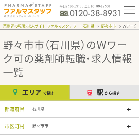
平日9：30-19：00 土日10：00-19：00
薬剤師の転職・求人サイト ファルマスタッフ
石川県
野々市市
Ｗワーク
野々市市（石川県）のＷワー
ク可
の薬剤師転職・求人情報
一覧
エリア
駅
で探す
から探す
都道府県
石川県
市区町村
野々市市