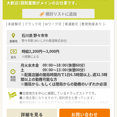
大歓迎！調剤業務がメインのお仕事です。
検討リストに追加
未経験可
ブランク可
Ｗワーク可
車通勤可
教育制度あり
大手チ
石川県 野々市市
野々市駅 (IRいしかわ鉄道株式会社)
勤務地
時給2,200円～3,000円
※経験による
給与
月火水木金 09：00～18：00（休憩60分）
土 09：00～13：00（休憩00分）
※配属店舗の開局時間内で1日6.5時間以上、週32.5時
勤務
間以上の勤務可能な方
時間
※開局から、もしくは閉局からの勤務のいずれか必須
■北陸地方を中心に展開しているドラッグストアです。
■上場企業になりますので、福利厚生も整っています。
■教育制度にも力を入れており、外部の研修やe-ラーニングなど
導入しています。
また、未経験の方もきちんと教えていただけます。
詳細を見る
お問い合わせ