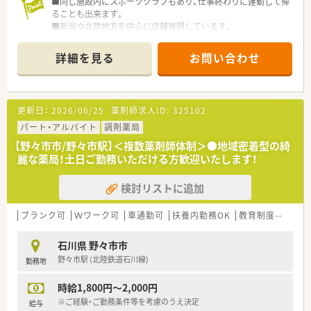
■同じ施設内にスポーツクラブもあり、仕事終わりに運動して帰
ることも出来ます。
■新潟や北陸地方を中心に店舗展開しています。
詳細を見る
お問い合わせ
更新日：
2026/06/25
薬剤師求人ID：
325102
パート・アルバイト
調剤薬局
【野々市市/野々市駅】＜複数薬剤師体制＞●地域密着型の綺
麗な薬局！土日ご勤務いただける方歓迎いたします！
検討リストに追加
ブランク可
Ｗワーク可
車通勤可
扶養内勤務OK
教育制度あり
大
石川県 野々市市
野々市駅 (北陸鉄道石川線)
勤務地
時給1,800円～2,000円
※ご経験・ご勤務条件等を考慮のうえ決定
給与