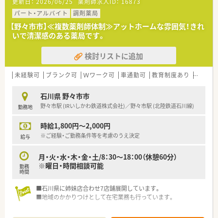
更新日：
2026/06/25
薬剤師求人ID：
16873
パート・アルバイト
調剤薬局
【野々市市】≪複数薬剤師体制≫アットホームな雰囲気！きれ
いで清潔感のある薬局です。
検討リストに追加
未経験可
ブランク可
Ｗワーク可
車通勤可
教育制度あり
大手チ
石川県 野々市市
野々市駅 (IRいしかわ鉄道株式会社)／野々市駅 (北陸鉄道石川線)
勤務地
時給1,800円～2,000円
※ご経験・ご勤務条件等を考慮のうえ決定
給与
月・火・水・木・金・土/8：30～18：00（休憩60分）
※曜日・時間相談可能
勤務
時間
■石川県に姉妹店合わせ7店舗展開しています。
■地域のかかりつけとして在宅業務も行っています。