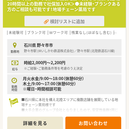
20時間以上の勤務で社保加入OK＞●未経験・ブランクある
方のご相談も可能です！地場チェーン薬局です
検討リストに追加
未経験可
ブランク可
Ｗワーク可
残業なし(ほぼなし含む)
車通勤
石川県 野々市市
野々市駅 (IRいしかわ鉄道株式会社)／野々市駅 (北陸鉄道石川線)
勤務地
時給2,000円～2,200円
※ご経験・ご勤務条件等を考慮のうえ決定
給与
月火水金/9:00～18:00（休憩60分）
木土/9:00～17:00（休憩60分）
勤務
※曜日・時間相談可能
時間
■石川県に本社を構え北陸エリアに複数店舗を展開している地
場チェーン薬局様です
■大手企業のグループ会社となりましたので、安定性抜群！同じ
会社で長くお勤めされたい方にもオススメです
■ご勤務時間・曜日のご相談も可能です！ご希望お気軽にお聞か
詳細を見る
お問い合わせ
せください