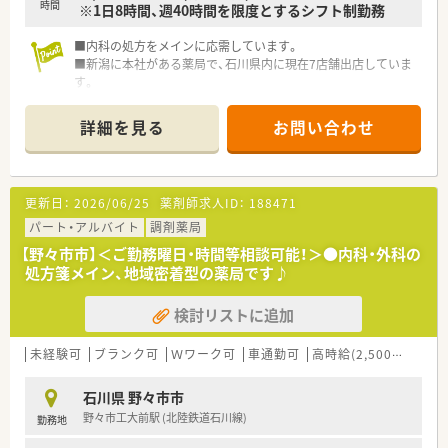
時間
※1日8時間、週40時間を限度とするシフト制勤務
■内科の処方をメインに応需しています。
■新潟に本社がある薬局で、石川県内に現在7店舗出店していま
す。
■曜日・時間等相談可能ですので、お気軽にお問い合わせくださ
い。
詳細を見る
お問い合わせ
更新日：
2026/06/25
薬剤師求人ID：
188471
パート・アルバイト
調剤薬局
【野々市市】＜ご勤務曜日・時間等相談可能！＞●内科・外科の
処方箋メイン、地域密着型の薬局です♪
検討リストに追加
未経験可
ブランク可
Ｗワーク可
車通勤可
高時給(2,500円以上)
石川県 野々市市
野々市工大前駅 (北陸鉄道石川線)
勤務地