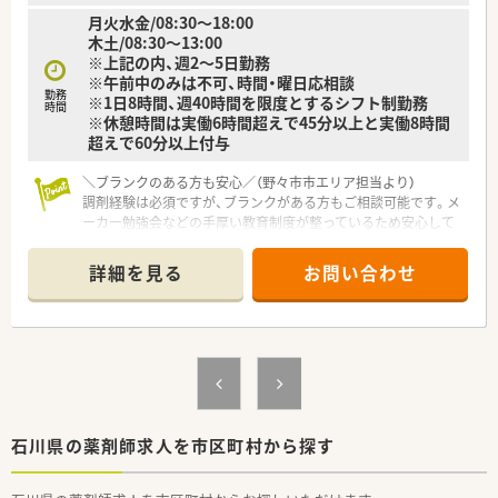
月火水金/08:30～18:00
木土/08:30～13:00
※上記の内、週2～5日勤務
※午前中のみは不可、時間・曜日応相談
勤務
※1日8時間、週40時間を限度とするシフト制勤務
時間
※休憩時間は実働6時間超えで45分以上と実働8時間
超えで60分以上付与
＼ブランクのある方も安心／（野々市市エリア担当より）
調剤経験は必須ですが、ブランクがある方もご相談可能です。メ
ーカー勉強会などの手厚い教育制度が整っているため安心して
復帰できます。
詳細を見る
お問い合わせ
【店舗情報と応需状況について】
■乙丸駅から車で6分ほどの場所に位置しており、1日に約20枚
から30枚の処方箋を応需している調剤薬局です。
■近隣のクリニックから整形外科やリウマチ科やリハビリテー
ション科といった専門性の高い処方箋を取り扱っています。
■月火水金は18時まで開局し、木曜日と土曜日は13時までの半
日営業となっている地域密着型の落ち着いた店舗です。
【法人特徴について】
石川県の薬剤師求人を市区町村から探す
■県内を中心に複数の店舗を展開しており、今後は周辺の各都市
への新たな店舗展開も視野に入れている成長中の法人です。