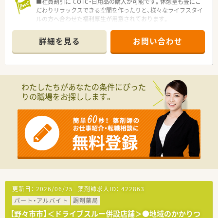
■社員割引にてOTC・日用品の購入が可能です。休憩室も畳にこ
だわりリラックスできる空間を作ったりと、様々なライフスタイ
ルの方へ合わせた福利厚生が用意されております。
詳細を見る
お問い合わせ
わたしたちがあなたの条件にぴった
りの職場をお探しします。
更新日：
2026/06/25
薬剤師求人ID：
422863
パート・アルバイト
調剤薬局
【野々市市】＜ドライブスルー併設店舗＞●地域のかかりつ