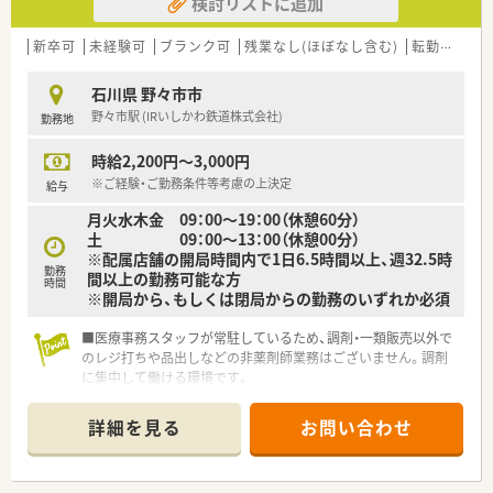
検討リストに追加
新卒可
未経験可
ブランク可
残業なし(ほぼなし含む)
転勤なし
石川県 野々市市
野々市駅 (IRいしかわ鉄道株式会社)
勤務地
時給2,200円～3,000円
※ご経験・ご勤務条件等考慮の上決定
給与
月火水木金 09：00～19：00（休憩60分）
土 09：00～13：00（休憩00分）
※配属店舗の開局時間内で1日6.5時間以上、週32.5時
勤務
間以上の勤務可能な方
時間
※開局から、もしくは閉局からの勤務のいずれか必須
■医療事務スタッフが常駐しているため、調剤・一類販売以外で
のレジ打ちや品出しなどの非薬剤師業務はございません。調剤
に集中して働ける環境です。
詳細を見る
お問い合わせ