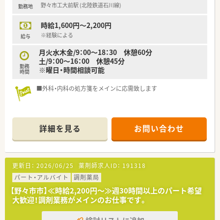
野々市工大前駅 (北陸鉄道石川線)
勤務地
時給1,600円～2,200円
※経験による
給与
月火水木金/9：00～18：30 休憩60分
土/9：00～16：00 休憩45分
勤務
※曜日・時間相談可能
時間
■外科・内科の処方箋をメインに応需致します
詳細を見る
お問い合わせ
更新日：
2026/06/25
薬剤師求人ID：
191318
パート・アルバイト
調剤薬局
【野々市市】≪時給2,200円～≫週30時間以上のパート希望
大歓迎！調剤業務がメインのお仕事です。