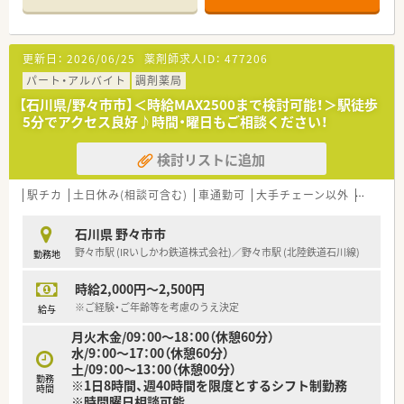
かりとご用意されております。
更新日：
2026/06/25
薬剤師求人ID：
477206
パート・アルバイト
調剤薬局
【石川県/野々市市】＜時給MAX2500まで検討可能！＞駅徒歩
5分でアクセス良好♪時間・曜日もご相談ください！
検討リストに追加
駅チカ
土日休み(相談可含む)
車通勤可
大手チェーン以外
~18時
石川県 野々市市
野々市駅 (IRいしかわ鉄道株式会社)／野々市駅 (北陸鉄道石川線)
勤務地
時給2,000円～2,500円
※ご経験・ご年齢等を考慮のうえ決定
給与
月火木金/09：00～18：00（休憩60分）
水/9：00～17：00（休憩60分）
土/09：00～13：00（休憩00分）
勤務
※1日8時間、週40時間を限度とするシフト制勤務
時間
※時間曜日相談可能