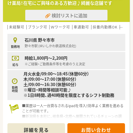
け薬局！在宅にご興味のある方歓迎♪綺麗な店舗です
検討リストに追加
未経験可
ブランク可
Ｗワーク可
車通勤可
扶養内勤務OK
教育制
石川県 野々市市
野々市駅 (IRいしかわ鉄道株式会社)
勤務地
時給1,800円～2,200円
※ご経験・ご勤務条件等を考慮のうえ決定
給与
月火水金/09:00〜18:45（休憩60分）
木/09:00〜17:00（休憩60分）
土/09:00～16:30（休憩60分）
勤務
※曜日・時間等相談可能♪
時間
※1日8時間、週40時間を限度とするシフト制勤務
■薬歴は一人一台貸与されるipadを導入！効率よく業務を進める
ことが可能です。
■新潟県を本社に、岐阜県・北陸へ展開されているチェーンの調
剤薬局です。石川県内には10店舗展開しており、ヘルプ体制も充
実しております。
詳細を見る
お問い合わせ
■産育休制度・各種保険完備・人間ドッグなどの福利厚生もしっ