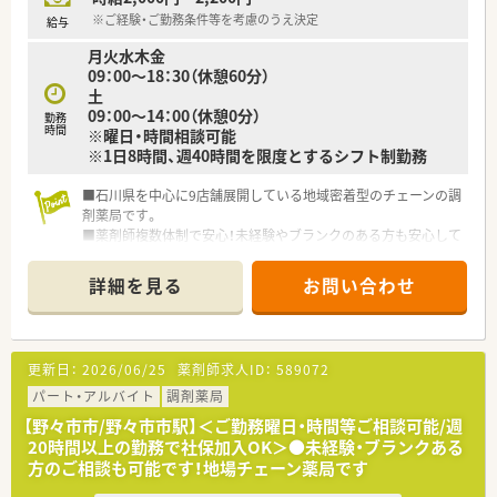
※ご経験・ご勤務条件等を考慮のうえ決定
給与
月火水木金
09：00～18：30（休憩60分）
土
09：00～14：00（休憩0分）
勤務
時間
※曜日・時間相談可能
※1日8時間、週40時間を限度とするシフト制勤務
■石川県を中心に9店舗展開している地域密着型のチェーンの調
剤薬局です。
■薬剤師複数体制で安心！未経験やブランクのある方も安心して
ご勤務頂けます♪
■制服貸与・定期健康診断・従業員割引制度など福利厚生も整っ
詳細を見る
お問い合わせ
ております。
■離職率は低く、様々な年代の方がご活躍している会社です。
■電子薬歴や分包機など設備面も充実しており、お仕事しやすい
環境を整えております。
更新日：
2026/06/25
薬剤師求人ID：
589072
パート・アルバイト
調剤薬局
【野々市市/野々市市駅】＜ご勤務曜日・時間等ご相談可能/週
20時間以上の勤務で社保加入OK＞●未経験・ブランクある
方のご相談も可能です！地場チェーン薬局です