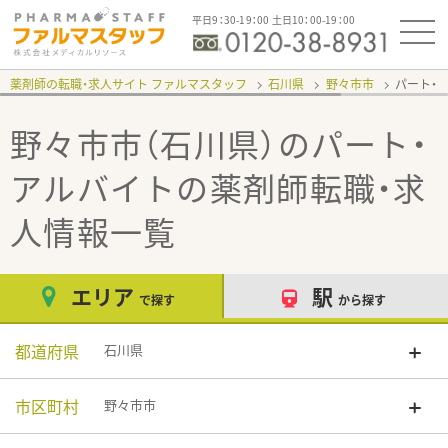
平日9：30-19：00 土日10：00-19：00
薬剤師の転職・求人サイト ファルマスタッフ
石川県
野々市市
パート・
野々市市（石川県）のパート・
アルバイト
の薬剤師転職・求
人情報一覧
エリア
駅
で探す
から探す
都道府県
石川県
市区町村
野々市市