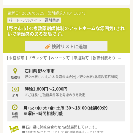
を重視し、店舗のバリアフリー化や、プライバシーに配慮した間
仕切り付きの相談カウンター、キッズスペースなどを完備してい
更新日：
2026/06/25
薬剤師求人ID：
16873
ます。
パート・アルバイト
調剤薬局
【野々市市】≪複数薬剤師体制≫アットホームな雰囲気！きれ
いで清潔感のある薬局です。
検討リストに追加
未経験可
ブランク可
Ｗワーク可
車通勤可
教育制度あり
大手チ
石川県 野々市市
野々市駅 (IRいしかわ鉄道株式会社)／野々市駅 (北陸鉄道石川線)
勤務地
時給1,800円～2,000円
※ご経験・ご勤務条件等を考慮のうえ決定
給与
月・火・水・木・金・土/8：30～18：00（休憩60分）
※曜日・時間相談可能
勤務
時間
■石川県に姉妹店合わせ7店舗展開しています。
■地域のかかりつけとして在宅業務も行っています。