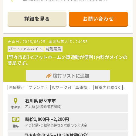
詳細を見る
お問い合わせ
更新日：
2026/06/25
薬剤師求人ID：
24055
パート・アルバイト
調剤薬局
【野々市市】≪アットホーム≫車通勤が便利！内科がメインの
薬局です。
検討リストに追加
未経験可
ブランク可
Ｗワーク可
車通勤可
扶養内勤務OK
教育制
石川県 野々市市
乙丸駅 (北陸鉄道石川線)
勤務地
時給1,800円～2,200円
※ご経験・ご勤務条件等を考慮のうえ決定
給与
月火水金/8：45～18：30(休憩60分)