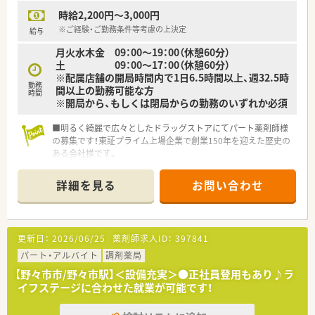
時給2,200円～3,000円
※ご経験・ご勤務条件等考慮の上決定
給与
月火水木金 09：00～19：00（休憩60分）
土 09：00～17：00（休憩60分）
※配属店舗の開局時間内で1日6.5時間以上、週32.5時
勤務
間以上の勤務可能な方
時間
※開局から、もしくは閉局からの勤務のいずれか必須
■明るく綺麗で広々としたドラッグストアにてパート薬剤師様
の募集です！東証プライム上場企業で創業150年を迎えた歴史の
ある会社様です。
詳細を見る
お問い合わせ
更新日：
2026/06/25
薬剤師求人ID：
397841
パート・アルバイト
調剤薬局
【野々市市/野々市駅】＜設備充実＞●正社員登用もあり♪ラ
イフステージに合わせた就業が可能です！