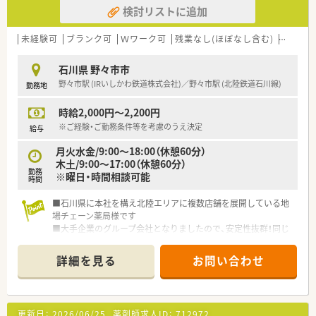
検討リストに追加
未経験可
ブランク可
Ｗワーク可
残業なし(ほぼなし含む)
車通勤
石川県 野々市市
野々市駅 (IRいしかわ鉄道株式会社)／野々市駅 (北陸鉄道石川線)
勤務地
時給2,000円～2,200円
※ご経験・ご勤務条件等を考慮のうえ決定
給与
月火水金/9:00～18:00（休憩60分）
木土/9:00～17:00（休憩60分）
勤務
※曜日・時間相談可能
時間
■石川県に本社を構え北陸エリアに複数店舗を展開している地
場チェーン薬局様です
■大手企業のグループ会社となりましたので、安定性抜群！同じ
会社で長くお勤めされたい方にもオススメです
■ご勤務時間・曜日のご相談も可能です！ご希望お気軽にお聞か
詳細を見る
お問い合わせ
せください
更新日：
2026/06/25
薬剤師求人ID：
712972