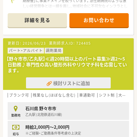
期療養」に事業ドメインを絞っています。急性期病院のような激
しい経営競争とは一線を画し、地域社会に不可欠なインフラとし
て中長期的に安定した経営基盤を確立している法人です。
詳細を見る
お問い合わせ
■「患者さま、ご家族さまの信頼を得る、思いやりのある医療、介
護を」という明確な理念を掲げています。効率やスピード、利益
面ばかりを追求するのではなく、患者様の尊厳を大切にする組織
風土が根付いているため、薬剤師も良心に基づいた丁寧な服薬指
更新日：
2026/06/23
薬剤師求人ID：
724405
導が行えます。
パート・アルバイト
調剤薬局
■過去の法人化・組織再編のプロセスにおいて、医師だけでなく
【野々市市/乙丸駅】≪週20時間以上のパート募集≫週2～5
薬剤師や理学療法士などのコメディカルを積極的に増員し、チー
日勤務♪専門性の高い整形外科やリウマチ科を応需してい
ム医療を拡充してきた歴史があります。そのため、各職種の専門
ます。
性が尊重され、トップダウンではない風通しの良い合議的なコミ
ュニケーションがとれる環境です。
検討リストに追加
ブランク可
残業なし(ほぼなし含む)
車通勤可
シフト制
大手チェーン以外
石川県 野々市市
乙丸駅 (北陸鉄道石川線)
勤務地
時給2,000円～2,000円
※ご経験・ご勤務条件等考慮の上決定
給与