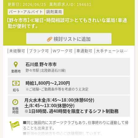
更新日：
2026/06/25
薬剤師求人ID：
194631
パート・アルバイト
調剤薬局
【野々市市】≪曜日・時間相談可≫とてもきれいな薬局！車通
勤が便利です。
検討リストに追加
未経験可
ブランク可
Ｗワーク可
車通勤可
大手チェーン以外
石川県 野々市市
野々市駅 (北陸鉄道石川線)
勤務地
時給1,800円～2,200円
※ご経験・ご勤務条件等を考慮のうえ決定
給与
月火水木金/8：45～18：00(休憩60分)
土/8：45～13：00(休憩0分)
勤務
※1日8時間、週40時間を限度とするシフト制勤務
時間
■同じ施設内にスポーツクラブもあり、仕事終わりに運動して帰
ることも出来ます。
■新潟や北陸地方を中心に店舗展開しています。