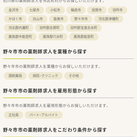
石川県の薬剤師求人を市区町村からお探しいただけます。
■病院の門前やクリニックの門前など様々な形態で店舗を運営
しており、地域の多様な医療ニーズに柔軟に応え続けています。
金沢市
七尾市
小松市
輪島市
加賀市
羽咋市
■経営層が幅広い人脈を持っており、地元とのつながりを大切に
しながら地域貢献を第一に考えて運営している温かい法人で
かほく市
白山市
能美市
野々市市
河北郡津幡町
す。
河北郡内灘町
羽咋郡志賀町
羽咋郡宝達志水町
【職場環境と雰囲気】
鹿島郡中能登町
鳳珠郡穴水町
鳳珠郡能登町
■少人数でアットホームな雰囲気の職場であり、事務スタッフと
も協力しながら患者様との日々のコミュニケーションを大切に
野々市市の薬剤師求人を業種から探す
働けます。
■経営陣が過去に様々な事業を展開していた経験から、広い視野
を持ってスタッフの働きやすさを追求している風通しの良い環
野々市市の薬剤師求人を業種からお探しいただけます。
境です。
■地域のクリニックの門前として機能しているため、近隣の医師
調剤薬局
病院・クリニック
その他
やスタッフと連携を取りながら地域医療にしっかりと貢献でき
ます。
野々市市の薬剤師求人を雇用形態から探す
野々市市の薬剤師求人を雇用形態からお探しいただけます。
正社員
パート・アルバイト
野々市市の薬剤師求人をこだわり条件から探す