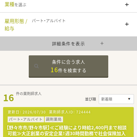
業種
を選ぶ
雇用形態 /
パート・アルバイト
給与
詳細条件を表示
条件に合う求人
16
件を
検索する
16
件の薬剤師求人
並び順
更新日：
2026/07/30
薬剤師求人ID：
724444
パート・アルバイト
調剤薬局
【野々市市/野々市駅】≪ご経験により時給2,400円まで相談
可能≫大正創業の安定企業！週30時間勤務で社会保険加入