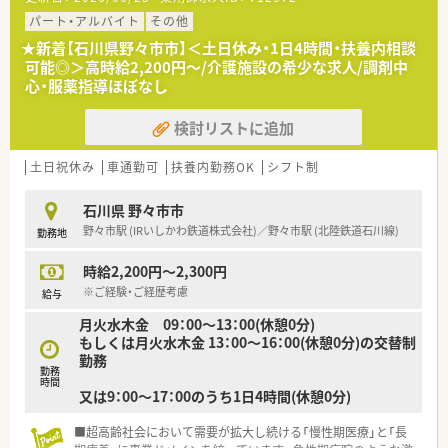
パート・アルバイト
その他
★新着【石川県野々市市】＜土日休み・1日4時間・扶養内相談
可能◎＞高時給2,200円～/介護施設の希少な求人/調剤中
心・服薬指導ほぼなし
検討リストに追加
土日祝休み
車通勤可
扶養内勤務OK
シフト制
石川県 野々市市
野々市駅 (IRいしかわ鉄道株式会社)／野々市駅 (北陸鉄道石川線)
勤務地
時給2,200円～2,300円
※ご経験・ご経歴考慮
給与
月火水木金 09：00～13：00(休憩0分)
もしくは月火水木金 13：00～16：00(休憩0分)の交替制
勤務
勤務
時間
又は9：00～17：00のうち1日4時間(休憩0分)
■超高齢社会において需要が拡大し続ける「慢性期医療」と「長