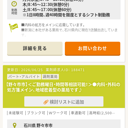
木/8：45～12：30(休憩0分)
土/8：45～17：00(休憩60分)
勤務
時間
※1日8時間、週40時間を限度とするシフト制勤務
■内科の処方をメインに応需しています。
■新潟に本社がある薬局で、石川県内に現在7店舗出店していま
す。
■曜日・時間等相談可能ですので、お気軽にお問い合わせくださ
い。
詳細を見る
お問い合わせ
更新日：
2026/06/25
薬剤師求人ID：
188471
パート・アルバイト
調剤薬局
【野々市市】＜ご勤務曜日・時間等相談可能！＞●内科・外科の
処方箋メイン、地域密着型の薬局です♪
検討リストに追加
未経験可
ブランク可
Ｗワーク可
車通勤可
高時給(2,500円以上)
石川県 野々市市