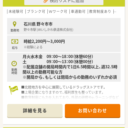
検討リストに追加
未経験可
ブランク可
Ｗワーク可
車通勤可
教育制度あり
大手チ
石川県 野々市市
野々市駅 (IRいしかわ鉄道株式会社)
勤務地
時給2,200円～3,000円
※経験による
給与
月火水木金 09：00～18：00（休憩60分）
土 09：00～13：00（休憩00分）
※配属店舗の開局時間内で1日6.5時間以上、週32.5時
勤務
間以上の勤務可能な方
時間
※開局から、もしくは閉局からの勤務のいずれか必須
■北陸地方を中心に展開しているドラッグストアです。
■上場企業になりますので、福利厚生も整っています。
■教育制度にも力を入れており、外部の研修やe-ラーニングなど
導入しています。
また、未経験の方もきちんと教えていただけます。
詳細を見る
お問い合わせ