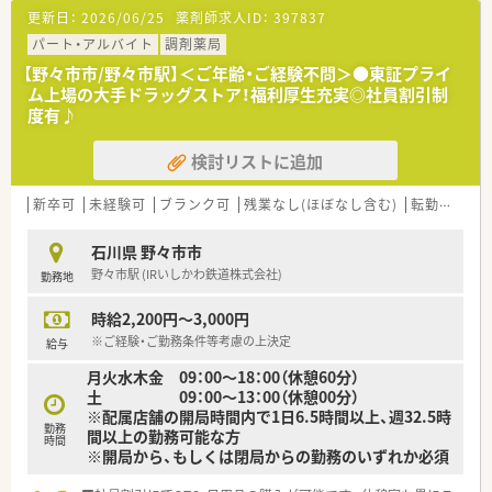
更新日：
2026/06/25
薬剤師求人ID：
397837
パート・アルバイト
調剤薬局
【野々市市/野々市駅】＜ご年齢・ご経験不問＞●東証プライ
ム上場の大手ドラッグストア！福利厚生充実◎社員割引制
度有♪
検討リストに追加
新卒可
未経験可
ブランク可
残業なし(ほぼなし含む)
転勤なし
石川県 野々市市
野々市駅 (IRいしかわ鉄道株式会社)
勤務地
時給2,200円～3,000円
※ご経験・ご勤務条件等考慮の上決定
給与
月火水木金 09：00～18：00（休憩60分）
土 09：00～13：00（休憩00分）
※配属店舗の開局時間内で1日6.5時間以上、週32.5時
勤務
間以上の勤務可能な方
時間
※開局から、もしくは閉局からの勤務のいずれか必須