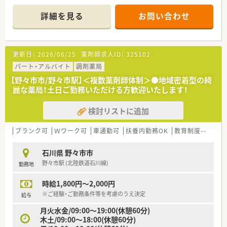
詳細を見る
お問い合わせ
更新日：
2026/06/25
薬剤師求人ID：
325102
パート・アルバイト
調剤薬局
【野々市市/野々市駅】＜複数薬剤師体制＞●地域密着型の綺
麗な薬局！土日ご勤務いただける方歓迎いたします！
検討リストに追加
ブランク可
Ｗワーク可
車通勤可
扶養内勤務OK
教育制度あり
大
石川県 野々市市
野々市駅 (北陸鉄道石川線)
勤務地
時給1,800円～2,000円
※ご経験・ご勤務条件等を考慮のうえ決定
給与
月火水金/09:00～19:00(休憩60分)
木土/09:00～18:00(休憩60分)