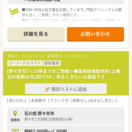
■内科・外科の処方箋を応需しています。門前クリニックとの関
係も良く、ご勤務しやすい環境です。
■座り投薬です◎店舗も非常にきれいなため快適にご勤務いた
だけます。
■ご年齢・ご経験を考慮し、≪高時給2500円≫も検討可能です！
詳細を見る
お問い合わせ
お気軽にお問い合わせください
■午前のみ扶養内～フルタイムでご勤務されたい方など、幅広く
募集中です◎
更新日：
2026/06/25
薬剤師求人ID：
459732
パート・アルバイト
調剤薬局
【野々市市】＜18時までのご勤務＞●薬剤師複数体制！土曜
日の勤務は月2回でOK♪明るくきれいな薬局です
検討リストに追加
週32h以上
未経験可
ブランク可
残業なし(ほぼなし含む)
車通勤
石川県 野々市市
野々市工大前駅 (北陸鉄道石川線)
勤務地
時給2,000円～2,200円