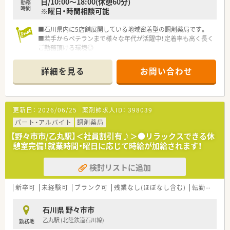
日/10:00～18:00(休憩60分)
勤務
時間
※曜日・時間相談可能
■石川県内に5店舗展開している地域密着型の調剤薬局です。
■若手からベテランまで様々な年代が活躍中！定着率も高く長く
ご勤務頂ける環境◎
■社内全体仲が良く、忘年会や行事も行っております。
■薬剤師複数体制で安心です◎
詳細を見る
お問い合わせ
更新日：
2026/06/25
薬剤師求人ID：
398039
パート・アルバイト
調剤薬局
【野々市市/乙丸駅】＜社員割引有♪＞●リラックスできる休
憩室完備！就業時間・曜日に応じて時給が加給されます！
検討リストに追加
新卒可
未経験可
ブランク可
残業なし(ほぼなし含む)
転勤なし
石川県 野々市市
乙丸駅 (北陸鉄道石川線)
勤務地