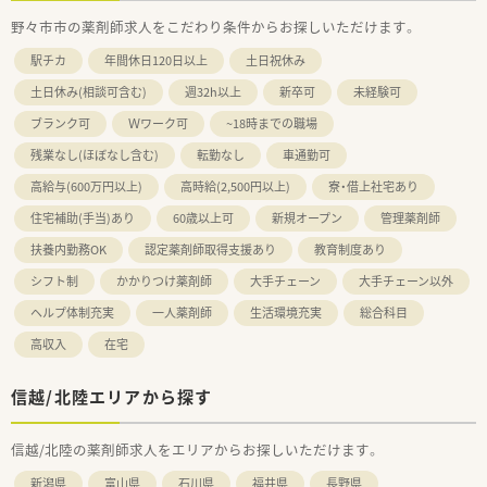
野々市市の薬剤師求人をこだわり条件からお探しいただけます。
駅チカ
年間休日120日以上
土日祝休み
土日休み(相談可含む)
週32h以上
新卒可
未経験可
ブランク可
Ｗワーク可
~18時までの職場
残業なし(ほぼなし含む)
転勤なし
車通勤可
高給与(600万円以上)
高時給(2,500円以上)
寮・借上社宅あり
住宅補助(手当)あり
60歳以上可
新規オープン
管理薬剤師
扶養内勤務OK
認定薬剤師取得支援あり
教育制度あり
シフト制
かかりつけ薬剤師
大手チェーン
大手チェーン以外
ヘルプ体制充実
一人薬剤師
生活環境充実
総合科目
高収入
在宅
信越/北陸エリアから探す
信越/北陸の薬剤師求人をエリアからお探しいただけます。
新潟県
富山県
石川県
福井県
長野県