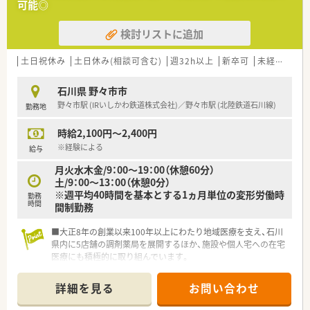
可能◎
検討リストに追加
土日祝休み
土日休み(相談可含む)
週32h以上
新卒可
未経験可
石川県 野々市市
野々市駅 (IRいしかわ鉄道株式会社)／野々市駅 (北陸鉄道石川線)
勤務地
時給2,100円～2,400円
※経験による
給与
月火水木金/9：00～19：00（休憩60分）
土/9：00～13：00（休憩0分）
※週平均40時間を基本とする1ヵ月単位の変形労働時
勤務
時間
間制勤務
■大正8年の創業以来100年以上にわたり地域医療を支え、石川
県内に5店舗の調剤薬局を展開するほか、施設や個人宅への在宅
医療にも積極的に取り組んでいます。
■全自動調剤ロボットなどの最新設備を積極的に導入すること
で、薬剤師が患者様との対話に専念できる体制づくりを大切にし
詳細を見る
お問い合わせ
ています。
■患者様に安心して快適に過ごしていただくための環境づくり