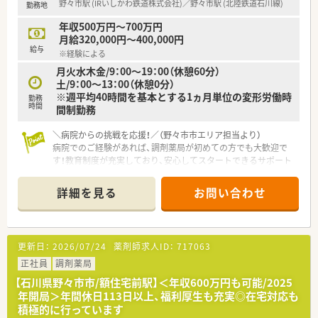
野々市駅 (IRいしかわ鉄道株式会社)／野々市駅 (北陸鉄道石川線)
勤務地
年収500万円～700万円
月給320,000円～400,000円
給与
※経験による
月火水木金/9：00～19：00（休憩60分）
土/9：00～13：00（休憩0分）
※週平均40時間を基本とする1ヵ月単位の変形労働時
勤務
時間
間制勤務
＼病院からの挑戦を応援！／（野々市市エリア担当より）
病院でのご経験があれば、調剤薬局が初めての方でも大歓迎で
す！教育制度が充実しており、安心してスタートできるサポート
体制が整っています。
＊------------------------------------------＊
詳細を見る
お問い合わせ
【店舗情報と応需状況について】
■各線の野々市駅から車で5分ほどの好立地にあり、マイカーで
の通勤も大変便利で日々の通勤が快適に行える薬局です。
更新日：
2026/07/24
薬剤師求人ID：
717063
■内科や外科をはじめ多岐にわたる科目の処方箋を幅広く応需
しており、多様な症例を経験しながら成長できます。
正社員
調剤薬局
■1日の処方箋枚数は110枚から120枚程度となっており、一人ひ
【石川県野々市市/額住宅前駅】＜年収600万円も可能/2025
とりの患者様と落ち着いて向き合える環境です。
年開局＞年間休日113日以上、福利厚生も充実◎在宅対応も
積極的に行っています
【法人特徴について】