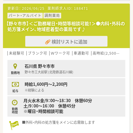
【法人特徴について】
更新日：
2026/06/25
薬剤師求人ID：
188471
■富山県を本拠地に石川県など広域に店舗を展開し、地域包括ケ
アシステムを推進する企業です。
パート・アルバイト
調剤薬局
■現場の意見を積極的に取り入れる風通しの良さがあり、ボトム
【野々市市】＜ご勤務曜日・時間等相談可能！＞●内科・外科の
アップで組織作りを行っています。
処方箋メイン、地域密着型の薬局です♪
■従業員の働きやすさを重視しており、高い定着率と良好なワー
クライフバランスを実現しています。
検討リストに追加
【こんな取り組みをしています】
■従業員の声を反映するプロジェクトチームを結成し、働きやす
未経験可
ブランク可
Ｗワーク可
車通勤可
高時給(2,500円以上)
い環境作りを推進しています。
■会員限定の優待サービスが受けられる福利厚生制度を導入し、
石川県 野々市市
オフの時間の充実も支援します。
野々市工大前駅 (北陸鉄道石川線)
勤務地
■地域のお祭りやイベントへの参加を通じて地域住民との交流
を深め、信頼関係を築いています。
時給1,600円～2,200円
【こんな方が活躍中】
※経験による
給与
■子育て中のママさん薬剤師も在籍しており、家庭と仕事を両立
月火水木金/9：00～18：30 休憩60分
しながら無理なく働いています。
土/9：00～16：00 休憩45分
■コミュニケーション能力が高いスタッフが多く、明るい雰囲気
勤務
※曜日・時間相談可能
の中でチームワーク良く働いています。
時間
■調剤業務の経験が浅い状態で入社した方も、充実したサポート
体制の中で着実に成長しています。
■外科・内科の処方箋をメインに応需致します