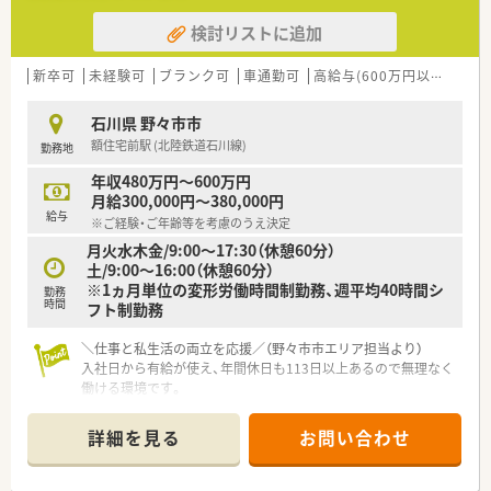
■大正8年の創業以来100年以上にわたり地域医療を支え、石川
検討リストに追加
県内に5店舗の調剤薬局を展開するほか、施設や個人宅への在宅
医療にも積極的に取り組んでいます。
■全自動調剤ロボットなどの最新設備を積極的に導入すること
新卒可
未経験可
ブランク可
車通勤可
高給与(600万円以上)
新
で、薬剤師が患者様との対話に専念できる体制づくりを大切にし
ています。
石川県 野々市市
■患者様に安心して快適に過ごしていただくための環境づくり
額住宅前駅 (北陸鉄道石川線)
勤務地
を重視し、店舗のバリアフリー化や、プライバシーに配慮した間
仕切り付きの相談カウンター、キッズスペースなどを完備してい
年収480万円～600万円
ます。
月給300,000円～380,000円
給与
※ご経験・ご年齢等を考慮のうえ決定
【こんな方が活躍中】
月火水木金/9:00～17:30（休憩60分）
■患者様の声にしっかりと耳を傾け、親身になって丁寧で分かり
土/9:00～16:00（休憩60分）
やすい服薬指導を行うことができるホスピタリティの高い方。
※1ヵ月単位の変形労働時間制勤務、週平均40時間シ
■チームワークを大切にし、他の薬剤師や事務スタッフと協力し
勤務
時間
フト制勤務
ながら円滑に日々の業務を進めることができる協調性のある
方。
■常に新しい知識を吸収しようとする高い向上心を持ち、自らの
＼仕事と私生活の両立を応援／（野々市市エリア担当より）
成長とともに薬局の発展に大きく貢献してくださっている方。
入社日から有給が使え、年間休日も113日以上あるので無理なく
働ける環境です。
＊------------------------------------------＊
【店舗情報と応需状況について】
詳細を見る
お問い合わせ
■額住宅前駅から車で6分ほどの場所に位置しており、産科や精
神科の処方箋をメインに応需しています。
■1日あたり20枚程度の処方箋を応需しており、常時2名の薬剤