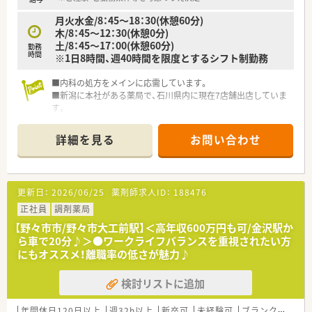
月火水金/8：45～18：30(休憩60分)
木/8：45～12：30(休憩0分)
土/8：45～17：00(休憩60分)
勤務
時間
※1日8時間、週40時間を限度とするシフト制勤務
■内科の処方をメインに応需しています。
■新潟に本社がある薬局で、石川県内に現在7店舗出店していま
す。
■曜日・時間等相談可能ですので、お気軽にお問い合わせくださ
い。
詳細を見る
お問い合わせ
更新日：
2026/06/25
薬剤師求人ID：
188476
正社員
調剤薬局
【野々市市/野々市大工前駅】＜高年収600万円も可/金沢駅か
ら車で20分♪＞●ワークライフバランスを重視されたい方
にもオススメ！離職率の低さが魅力♪
検討リストに追加
年間休日120日以上
週32h以上
新卒可
未経験可
ブランク可
転