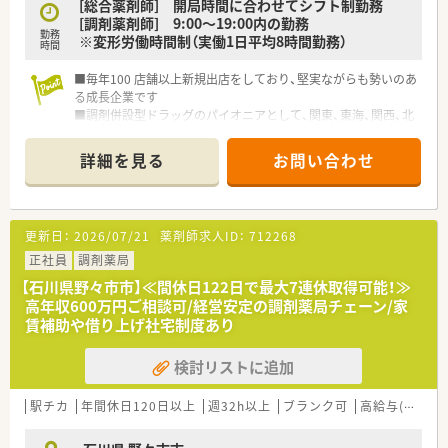
わっており、世界的に有名なデザイン賞を獲得した店舗もありま
[総合薬剤師] 開局時間に合わせてシフト制勤務
す。
[調剤薬剤師] 9:00～19:00内の勤務
勤務
■単にお薬を処方するだけでない、患者様のパーソナルアドバイ
※変形労働時間制（実働1日平均8時間勤務）
時間
ザーとして行動できる先進的な方針を会社として持っていま
す。
■毎年100 店舗以上新規出店をしており、堅実ながらも勢いのあ
る成長企業です
■調剤併設型ドラッグのパイオニアとして、関東、東海、関西、北
陸・信州を中心に約1,700店舗以上を展開しています
■研修制度は様々なプランがあり、集合研修だけでなく任意で受
詳細を見る
お問い合わせ
講可能な研修も幅広く用意されています
■店舗で活躍する従業員、社外で活躍する従業員、将来経営幹部
となる従業員など、薬剤師として様々な活躍ができるフィールド
を用意されています
更新日：
2026/07/21
薬剤師求人ID：
712268
■総合薬剤師・調剤薬剤師（土日休み・19時までの勤務）どちらか
の働き方を選択できます
正社員
調剤薬局
■調剤併設型だけでなく「医療モール・クリニック併設店舗」「敷
【石川県野々市市】≪間休日122日で最大7連休取得可能！≫
地内薬局」「訪問調剤特化型店舗」など様々な店舗を運営してい
高年収600万円ご相談可/経営安定の調剤薬局チェーン/家
ます
賃補助や借り上げ社宅制度あり
■在宅医療にも積極的取り組んでおり「訪問調剤特化型店舗」を
50店舗以上、無菌調剤室は業界最多の51店舗設置しています
検討リストに追加
■「プラチナくるみん認定企業」「健康経営優良法人2023（大規模
法人部門）認定」等を取得し一人ひとりが働きやすい環境が整備
されています
駅チカ
年間休日120日以上
週32h以上
ブランク可
高給与(600万円以上)
■充実した研修制度、人事制度、評価制度、キャリア支援制度等
があるのも特徴です