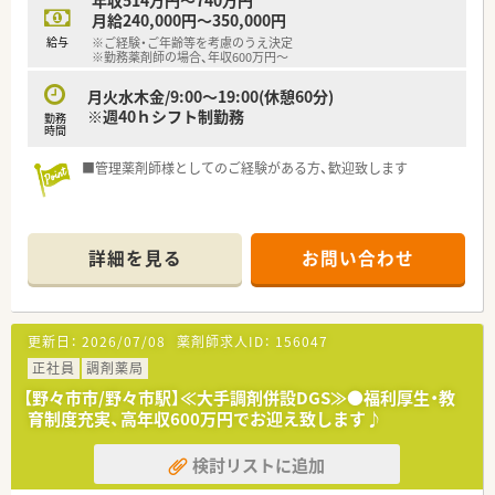
月給240,000円～350,000円
給与
※ご経験・ご年齢等を考慮のうえ決定
※勤務薬剤師の場合、年収600万円～
月火水木金/9:00～19:00(休憩60分)
※週40ｈシフト制勤務
勤務
時間
■管理薬剤師様としてのご経験がある方、歓迎致します
詳細を見る
お問い合わせ
更新日：
2026/07/08
薬剤師求人ID：
156047
正社員
調剤薬局
【野々市市/野々市駅】≪大手調剤併設DGS≫●福利厚生・教
育制度充実、高年収600万円でお迎え致します♪
検討リストに追加