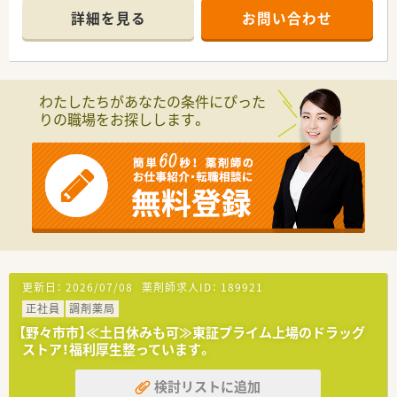
■教育担当マネージャーや商品開発担当など、現場にとどまらな
詳細を見る
お問い合わせ
い多様なキャリアパスを描くことができる環境です。
わたしたちがあなたの条件にぴった
りの職場をお探しします。
更新日：
2026/07/08
薬剤師求人ID：
189921
正社員
調剤薬局
【野々市市】≪土日休みも可≫東証プライム上場のドラッグ
ストア！福利厚生整っています。
検討リストに追加