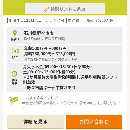
検討リストに追加
年間休日120日以上
ブランク可
車通勤可
高給与(600万円以上)
認
石川県 野々市市
額住宅前駅 (北陸鉄道石川線)
勤務地
年収500万円～600万円
月給280,000円～375,000円
給与
※ご経験・ご年齢等を考慮のうえ決定
月火水木金/09：00～18：30（休憩60分）
土/09：00～13：00（休憩00分）
※1か月単位の変形労働時間制、週平均40時間シフト
勤務
制勤務
時間
※野々市店は一部中抜けあり
＼ おすすめポイント ／
■管理薬剤師様の募集です◎高年収！最大600万円も検討可能で
す！
■管理薬剤師様でも残業は月平均9時間と非常に少なめ！やりが
いもプライベートも譲れない方におすすめです！
詳細を見る
お問い合わせ
■異動は基本的にありません◎野々市で腰を据えて働きたい方
必見です。