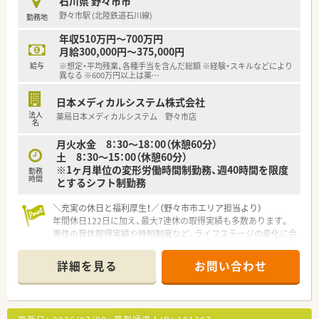
石川県 野々市市
野々市駅 (北陸鉄道石川線)
勤務地
年収510万円～700万円
月給300,000円～375,000円
給与
※想定・平均残業、各種手当を含んだ総額 ※経験・スキルなどにより
異なる ※600万円以上は薬
…
日本メディカルシステム株式会社
法人
薬局日本メディカルシステム 野々市店
名
月火水金 8：30～18：00（休憩60分）
土 8：30～15：00（休憩60分）
※1ヶ月単位の変形労働時間制勤務、週40時間を限度
勤務
時間
とするシフト制勤務
＼充実の休日と福利厚生！／（野々市市エリア担当より）
年間休日122日に加え、最大7連休の取得実績も多数あります。
男性の育休取得実績や時短制度など、ライフステージの変化に合
わせて長く安心して働ける環境が整っていますよ！
＊------------------------------------------＊
詳細を見る
お問い合わせ
【店舗情報と応需状況について】
■野々市駅から車で5分ほどの場所に位置し、通勤にも便利な立
地環境が整っている調剤薬局の求人です。
■1日あたり30枚から40枚程度の処方箋を応需しており、常勤薬