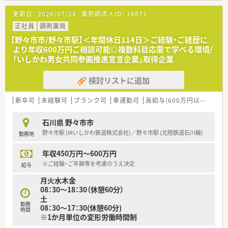
師体制でゆとりを持って対応できます。
更新日：
2026/07/24
薬剤師求人ID：
16872
■在宅医療にも積極的に取り組んでおり、居宅や施設への訪問を
通して幅広い経験を積める店舗です。
正社員
調剤薬局
【野々市市/野々市駅】＜年間休日114日＞ご経験・ご経歴に
【法人特徴について】
より年収600万円ご相談可能◎複数科目応需で学べる環境/
■ピラミッド型の組織体系ではなく平たい組織体制のため、風通
「いしかわ男女共同参画推進宣言企業」取得企業
しが良く意見の通りやすい社風です。
■女性が働きやすい環境を重視しており、産休や育休の取得率が
検討リストに追加
高く職場復帰しやすい環境が整っています。
■グループ内に様々な職種の方が在籍しており、多職種連携や
Web研修を通して幅広い知識を学べます。
新卒可
未経験可
ブランク可
車通勤可
高給与(600万円以上)
認
【求人情報について】
石川県 野々市市
■年収480万円から600万円の範囲で、ご経験やご年齢などをし
野々市駅 (IRいしかわ鉄道株式会社)／野々市駅 (北陸鉄道石川線)
勤務地
っかりと考慮のうえで決定いたします。
■年間休日は113日以上確保されており、完全週休2日制で祝日
年収450万円～600万円
も含まれるため無理なく働ける環境です。
■入社初日から有給休暇が使用可能となっており、急なご家庭の
※ご経験・ご年齢等を考慮のうえ決定
給与
事情にも柔軟に対応できるのが魅力です。
月火水木金
08：30～18：30（休憩60分）
【こんな方が活躍中】
土
■平均年齢は30代前半と比較的若く、お互いに助け合いながら
勤務
08：30～17：30(休憩60分)
活気のある雰囲気の中で業務に励んでいます。
時間
※1か月単位の変形労働時間制
■子育て中のママさん薬剤師が多く在籍しており、急なお休みに
もお互い様の精神で融通し合っています。