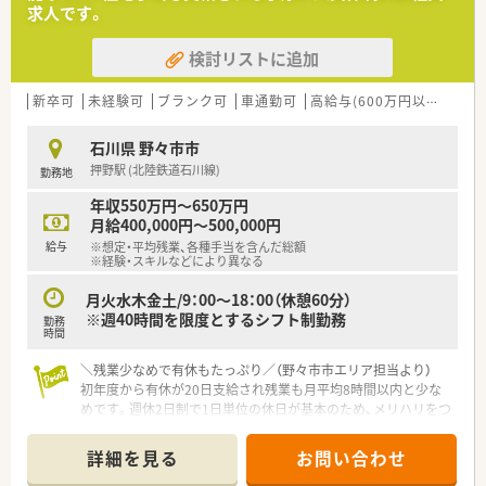
求人です。
【想定されるモデル年収】
■ご経験5年程度でご入社の場合、年収500万円前後を想定して
検討リストに追加
おり、スキルに応じて優遇される可能性があります。
■管理薬剤師などの役職に就いた場合は、役職手当が加算され、
年収600万円以上を目指すことも十分に可能です。
新卒可
未経験可
ブランク可
車通勤可
高給与(600万円以上)
住宅
■毎年1回の定期昇給と、年2回の賞与が安定的に支給されるた
め、長期的な視点で着実な収入増が期待できます。
石川県 野々市市
押野駅 (北陸鉄道石川線)
勤務地
【こんな取り組みをしています】
■最新の調剤システムや監査機器を積極的に導入し、日々の業務
年収550万円～650万円
効率化を進めて対人業務の時間を確保しています。
月給400,000円～500,000円
■管理栄養士と連携した食事指導や、アバターを活用した新しい
給与
※想定・平均残業、各種手当を含んだ総額
形での接客など、先進的な試みに挑戦しています。
※経験・スキルなどにより異なる
■大手チェーンでは取り扱いが少ないような商品も独自に仕入
れ、地域のお客様の多様なニーズに応えています。
月火水木金土/9：00～18：00（休憩60分）
※週40時間を限度とするシフト制勤務
勤務
時間
＼残業少なめで有休もたっぷり／（野々市市エリア担当より）
初年度から有休が20日支給され残業も月平均8時間以内と少な
めです。週休2日制で1日単位の休日が基本のため、メリハリをつ
けて長く活躍できます。
＊------------------------------------------＊
詳細を見る
お問い合わせ
【店舗情報と応需状況について】