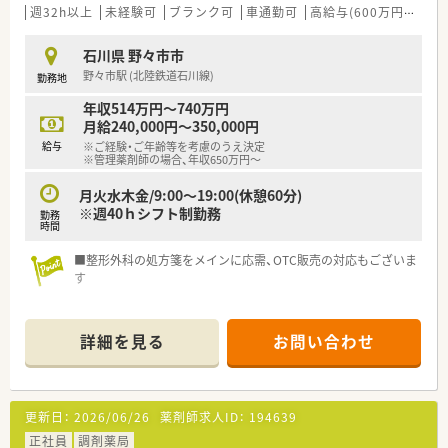
週32h以上
未経験可
ブランク可
車通勤可
高給与(600万円以上)
石川県 野々市市
野々市駅 (北陸鉄道石川線)
勤務地
年収514万円～740万円
月給240,000円～350,000円
給与
※ご経験・ご年齢等を考慮のうえ決定
※管理薬剤師の場合、年収650万円～
月火水木金/9:00～19:00(休憩60分)
※週40ｈシフト制勤務
勤務
時間
■整形外科の処方箋をメインに応需、OTC販売の対応もございま
す
詳細を見る
お問い合わせ
更新日：
2026/06/26
薬剤師求人ID：
194639
正社員
調剤薬局