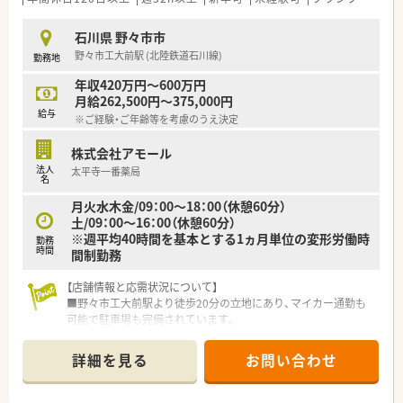
石川県 野々市市
野々市工大前駅 (北陸鉄道石川線)
勤務地
年収420万円～600万円
月給262,500円～375,000円
給与
※ご経験・ご年齢等を考慮のうえ決定
株式会社アモール
法人
太平寺一番薬局
名
月火水木金/09：00～18：00（休憩60分）
土/09：00～16：00（休憩60分）
※週平均40時間を基本とする1ヵ月単位の変形労働時
勤務
時間
間制勤務
【店舗情報と応需状況について】
■野々市工大前駅より徒歩20分の立地にあり、マイカー通勤も
可能で駐車場も完備されています。
■近隣の医院から内科や外科の処方箋を1日平均30枚から50枚
程度、無理なく応需しています
詳細を見る
お問い合わせ
■薬剤師3名と事務員2名という処方箋枚数に対して非常に手厚
い人員体制を敷いています。