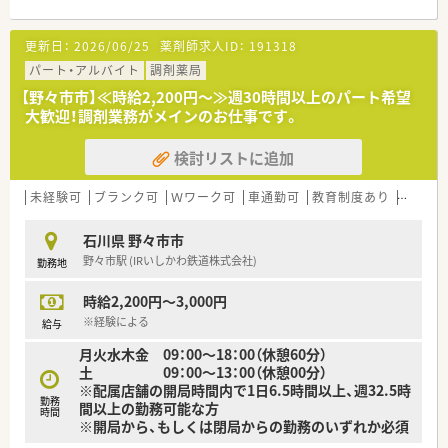
■北陸に50店舗以上展開しておりますので、ご転居された場合
や通勤に時間がかかる際など、異動の希望も柔軟にご対応いただ
更新日：
2026/06/25
薬剤師求人ID：
191318
けます
パート・アルバイト
調剤薬局
＼ 薬局情報 ／
【野々市市】≪時給2,200円～≫週30時間以上のパート希望
■北陸地方を中心に50店舗以上展開している、北陸地方で一番
大歓迎！調剤業務がメインのお仕事です。
大きな調剤専門薬局です！
■全薬局に電子薬歴、調剤監査装置を導入し、門前よっては全自
検討リストに追加
動分包機やPTPシート払出装置や水剤分注機などを積極的に導
入し、安全かつスピーディーな調剤をサポートしています！
■教育研修制度にも力を入れている会社です。社内定期勉強会
未経験可
ブランク可
Ｗワーク可
車通勤可
教育制度あり
大手チ
やマネジメント研修、社外の方をお迎えしての研修など学びたい
方必見です！
石川県 野々市市
野々市駅 (IRいしかわ鉄道株式会社)
勤務地
時給2,200円～3,000円
※経験による
給与
月火水木金 09：00～18：00（休憩60分）
土 09：00～13：00（休憩00分）
※配属店舗の開局時間内で1日6.5時間以上、週32.5時
勤務
間以上の勤務可能な方
時間
※開局から、もしくは閉局からの勤務のいずれか必須