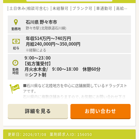
土日休み(相談可含む)
未経験可
ブランク可
車通勤可
高給与(600万円以上)
石川県 野々市市
野々市駅 (北陸鉄道石川線)
勤務地
年収514万円～740万円
月給240,000円～350,000円
給与
※経験による
9：00～23：00
【処方箋受付】
月火水木金/ 9：00～18：00 休憩60分
勤務
時間
※シフト制
■石川県など北陸地方を中心に店舗展開しているドラッグスト
アです。
石川県内に複数店舗ありますので、お気軽にお問い合わせ下さ
い。
■未経験の方も安心して就業を開始いただける研修制度もあり
詳細を見る
お問い合わせ
ます。
更新日：
2026/07/08
薬剤師求人ID：
156050