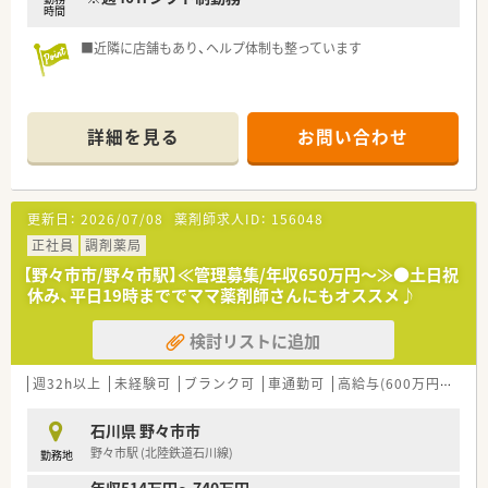
時間
■近隣に店舗もあり、ヘルプ体制も整っています
詳細を見る
お問い合わせ
更新日：
2026/07/08
薬剤師求人ID：
156048
正社員
調剤薬局
【野々市市/野々市駅】≪管理募集/年収650万円～≫●土日祝
休み、平日19時まででママ薬剤師さんにもオススメ♪
検討リストに追加
週32h以上
未経験可
ブランク可
車通勤可
高給与(600万円以上)
石川県 野々市市
野々市駅 (北陸鉄道石川線)
勤務地
年収514万円～740万円