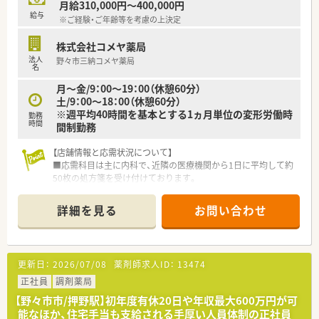
月給310,000円～400,000円
■子育てと両立しながら、キャリアを継続している女性薬剤師の
給与
※ご経験・ご年齢等を考慮の上決定
方が多数活躍中です。
■地域医療への貢献意欲が高く、患者様に親身に寄り添う姿勢の
株式会社コメヤ薬局
方が評価されています。
法人
野々市三納コメヤ薬局
■新しい知識の習得に意欲的で、充実した研修制度を活用して成
名
長している方が多いです。
月～金/9：00～19：00（休憩60分）
土/9：00～18：00（休憩60分）
※週平均40時間を基本とする1ヵ月単位の変形労働時
勤務
時間
間制勤務
【店舗情報と応需状況について】
■応需科目は主に内科で、近隣の医療機関から1日に平均して約
50枚の処方箋を受け付けております。
■薬剤師は3名から4名、事務員も複数名が在籍しているため、協
力しながら業務に取り組める体制です。
詳細を見る
お問い合わせ
【募集背景と求める人物像について】
■今回は円滑な店舗運営を継続するための欠員補充が目的で
す。
更新日：
2026/07/08
薬剤師求人ID：
13474
■患者様一人ひとりとの対話を大切にし、親身なカウンセリング
や服薬指導が実践できる方を求めています。
正社員
調剤薬局
■チームで働くことを意識し、他のスタッフと良好なコミュニケ
【野々市市/押野駅】初年度有休20日や年収最大600万円が可
ーションを取りながら業務に励める方を歓迎します。
能なほか、住宅手当も支給される手厚い人員体制の正社員