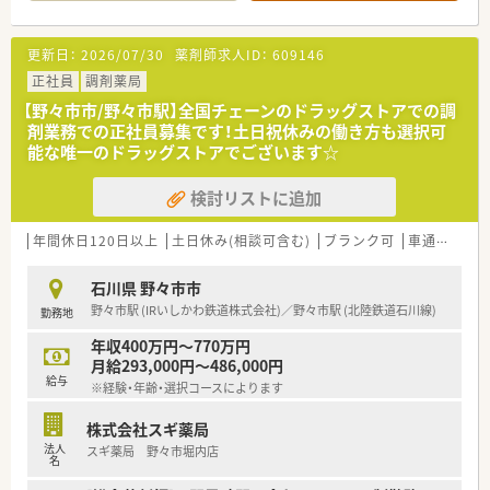
■北陸鉄道石川線の押野駅から徒歩8分の場所に位置しており、
広い駐車場も完備しているためお車での通勤が非常に便利で
す。
更新日：
2026/07/30
薬剤師求人ID：
609146
■近隣の医療機関から内科や小児科、循環器科などの多科目を1
日あたり約50枚応需しており、幅広く学べる環境が整っていま
正社員
調剤薬局
す。
【野々市市/野々市駅】全国チェーンのドラッグストアでの調
■店舗には薬剤師4名と事務員5名の合計9名という手厚い人員
剤業務での正社員募集です！土日祝休みの働き方も選択可
体制が敷かれており、全員で協力しながら業務に取り組んでいま
能な唯一のドラッグストアでございます☆
す。
検討リストに追加
【募集背景と求める人物像について】
■近年において産休や育休の取得者が増加していることを踏ま
え、店舗の体制維持と欠員補充を目的とした正社員募集を行いま
年間休日120日以上
土日休み(相談可含む)
ブランク可
車通勤可
高
す。
■年齢は60歳まで応募可能ですが、周囲のスタッフと協調性を
石川県 野々市市
持って前向きに業務へ取り組むことができる方を求めていま
野々市駅 (IRいしかわ鉄道株式会社)／野々市駅 (北陸鉄道石川線)
勤務地
す。
■30代までの若い世代であれば調剤未経験の方からの挑戦も歓
年収400万円～770万円
迎しており、意欲的に新しい知識を吸収できる方を大歓迎しま
月給293,000円～486,000円
す。
給与
※経験・年齢・選択コースによります
【法人特徴について】
株式会社スギ薬局
■石川県内において最大級の規模を誇る調剤薬局チェーンであ
法人
スギ薬局 野々市堀内店
り、グループ全体で計37の店舗を展開している安定企業です。
名
■利用する方がより良い時間を過ごせるよう空間づくりにこだ