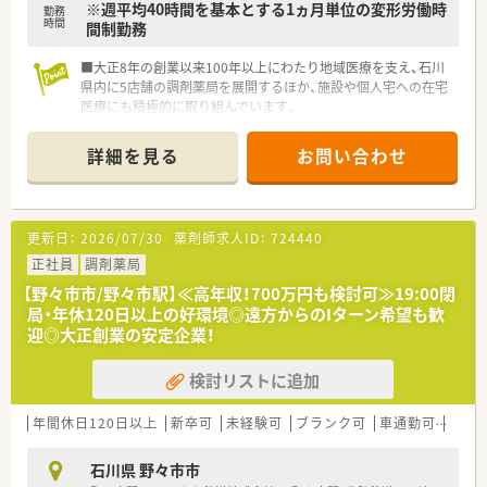
※週平均40時間を基本とする1ヵ月単位の変形労働時
勤務
時間
間制勤務
■大正8年の創業以来100年以上にわたり地域医療を支え、石川
県内に5店舗の調剤薬局を展開するほか、施設や個人宅への在宅
医療にも積極的に取り組んでいます。
■全自動調剤ロボットなどの最新設備を積極的に導入すること
で、薬剤師が患者様との対話に専念できる体制づくりを大切にし
詳細を見る
お問い合わせ
ています。
■患者様に安心して快適に過ごしていただくための環境づくり
を重視し、店舗のバリアフリー化や、プライバシーに配慮した間
仕切り付きの相談カウンター、キッズスペースなどを完備してい
更新日：
2026/07/30
薬剤師求人ID：
724440
ます。
正社員
調剤薬局
【野々市市/野々市駅】≪高年収！700万円も検討可≫19:00閉
局・年休120日以上の好環境◎遠方からのIターン希望も歓
迎◎大正創業の安定企業！
検討リストに追加
年間休日120日以上
新卒可
未経験可
ブランク可
車通勤可
高給与
石川県 野々市市