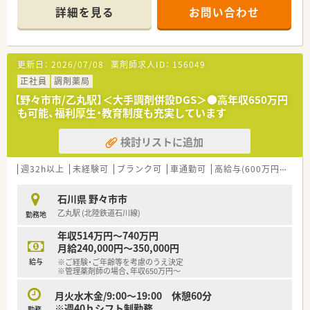
詳細を見る
お問い合わせ
更新日：
2026/07/08
薬剤師求人ID：
156049
正社員
調剤薬局
【野々市市/乙丸駅】＜大手調剤併設DGS＞●高年収650万円
も可能、福利厚生・教育制度も充実しています
検討リストに追加
週32h以上
未経験可
ブランク可
車通勤可
高給与(600万円以上)
石川県 野々市市
乙丸駅 (北陸鉄道石川線)
勤務地
年収514万円～740万円
月給240,000円～350,000円
給与
※ご経験・ご年齢等を考慮のうえ決定
※管理薬剤師の場合、年収650万円～
月火水木金/9:00～19:00 休憩60分
※週40ｈシフト制勤務
勤務