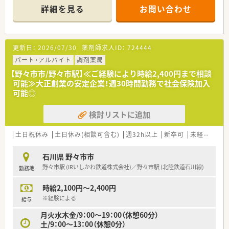
＊------------------------------------------＊
詳細を見る
お問い合わせ
【店舗情報と応需状況について】
■馬替駅から車で5分の立地に位置しており、公共交通機関でも
自家用車でもスムーズに通いやすい環境が整っています。
更新日：
2026/07/30
薬剤師求人ID：
724444
■循環器科や内科をはじめ消化器科や整形外科など複数の科目
を応需し、1日あたり20〜30枚程度に対応しています。
パート・アルバイト
調剤薬局
■店舗には薬剤師が5名と事務員が数名在籍しており、落ち着い
【野々市市/野々市駅】≪ご経験により時給2,400円まで相談
た環境でしっかりと業務に取り組むことができます。
可能≫大正創業の安定企業！週30時間勤務で社会保険加入
可能◎
【募集背景と求める人物像について】
■2024年に開設された比較的新しい店舗であり、今後の更なる
検討リストに追加
業務拡大と体制強化を目指して新しい仲間を募集します。
■患者様に対して思いやりの心を持って丁寧に対応でき、チーム
ワークを大切にしながら働ける方を求めています。
土日祝休み
土日休み(相談可含む)
週32h以上
新卒可
未経験可
■医療に対する深い関心を持ち、調剤スキルの向上や新しい知識
の習得に意欲的に取り組める姿勢を高く評価します。
石川県 野々市市
野々市駅 (IRいしかわ鉄道株式会社)／野々市駅 (北陸鉄道石川線)
勤務地
【法人特徴について】
■石川県内に9店舗の調剤薬局を展開しており、介護施設や有料
時給2,100円～2,400円
老人ホームの運営など多角的な事業を進めています。
■施設や居宅への在宅医療に注力しており、地域住民に寄り添い
※経験による
給与
快適に過ごせる環境づくりを追求している法人です。
月火水木金/9：00～19：00（休憩60分）
■若手からベテランまで幅広い年代が活気を持って活躍してお
土/9：00～13：00（休憩0分）
り、離職率が非常に低い点も大きな魅力となっています。