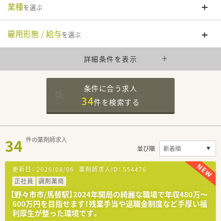
業種
を選ぶ
雇用形態 / 給与
を選ぶ
詳細条件を表示
条件に合う求人
34
件を
検索する
34
件の薬剤師求人
並び順
更新日：
2026/08/06
薬剤師求人ID：
554476
正社員
調剤薬局
【野々市市/馬替駅】2024年開局の綺麗な職場で年収480万〜
600万円を目指せます！残業手当や退職金制度など手厚い福
利厚生が整った環境です。