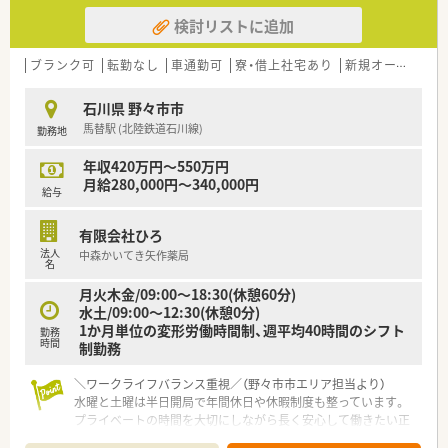
検討リストに追加
ブランク可
転勤なし
車通勤可
寮・借上社宅あり
新規オープン
教
石川県 野々市市
馬替駅 (北陸鉄道石川線)
勤務地
年収420万円～550万円
月給280,000円～340,000円
給与
有限会社ひろ
法人
中森かいてき矢作薬局
名
月火木金/09:00～18:30(休憩60分)
水土/09:00～12:30(休憩0分)
1か月単位の変形労働時間制、週平均40時間のシフト
勤務
時間
制勤務
＼ワークライフバランス重視／（野々市市エリア担当より）
水曜と土曜は半日開局で年間休日や休暇制度も整っています。
プライベートの時間を大切にしながら長く安心して働きたい正
社員希望の方に最適です。