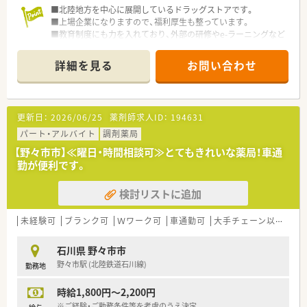
■北陸地方を中心に展開しているドラッグストアです。
■上場企業になりますので、福利厚生も整っています。
■教育制度にも力を入れており、外部の研修やe-ラーニングなど
導入しています。
また、未経験の方もきちんと教えていただけます。
詳細を見る
お問い合わせ
更新日：
2026/06/25
薬剤師求人ID：
194631
パート・アルバイト
調剤薬局
【野々市市】≪曜日・時間相談可≫とてもきれいな薬局！車通
勤が便利です。
検討リストに追加
未経験可
ブランク可
Ｗワーク可
車通勤可
大手チェーン以外
石川県 野々市市
野々市駅 (北陸鉄道石川線)
勤務地
時給1,800円～2,200円
※ご経験・ご勤務条件等を考慮のうえ決定