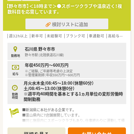
【野々市市】＜18時まで＞●スポーツクラブや温泉近く！複
数科目を応需しています。
検討リストに追加
週32h以上
新卒可
未経験可
ブランク可
車通勤可
高給与(600万円以上)
石川県 野々市市
野々市駅 (北陸鉄道石川線)
勤務地
年収450万円～600万円
※ご経験、ご年齢等考慮の上決定
給与
※管理薬剤師：年収550万円～600万円
月火水木金/08:45～18:00（休憩60分）
土/08:45～13:00（休憩0分）
※週平均40時間を基本とする1ヵ月単位の変形労働時
勤務
時間
間制勤務
■新潟県に本社がある企業です。
■富山県内に7店舗展開しています。
■同じ施設内にスポーツクラブもあり、仕事終わりに運動して帰
ることも出来ます。