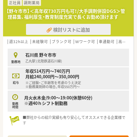
正社員
調剤薬局
【野々市市】＜高年収730万円も可！/大手調剤併設DGS＞管
理募集、福利厚生・教育制度充実で長くお勤め頂けます
検討リストに追加
週32h以上
未経験可
ブランク可
Ｗワーク可
車通勤可
高給与(600万円以上)
石川県 野々市市
乙丸駅 (北陸鉄道石川線)
勤務地
年収514万円～740万円
月給240,000円～350,000円
給与
※ご経験・ご年齢等を考慮のうえ決定
※勤務薬剤師の場合、年収550万円～
月火水木金/9:00～19:00(休憩60分)
※週40ｈシフト制勤務
勤務
時間
■弊社からの紹介実績も有り安心してオススメできる企業様で
す