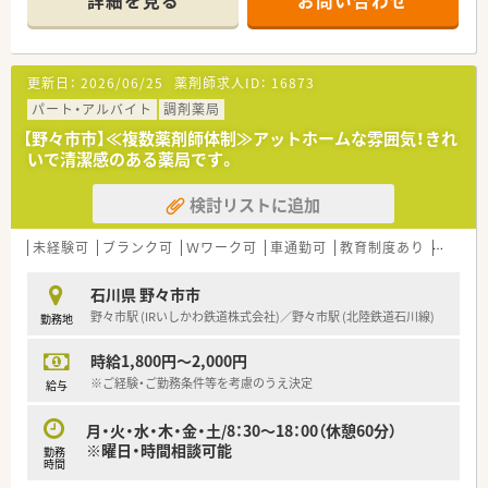
詳細を見る
お問い合わせ
更新日：
2026/06/25
薬剤師求人ID：
16873
パート・アルバイト
調剤薬局
【野々市市】≪複数薬剤師体制≫アットホームな雰囲気！きれ
いで清潔感のある薬局です。
検討リストに追加
未経験可
ブランク可
Ｗワーク可
車通勤可
教育制度あり
大手チ
石川県 野々市市
野々市駅 (IRいしかわ鉄道株式会社)／野々市駅 (北陸鉄道石川線)
勤務地
時給1,800円～2,000円
※ご経験・ご勤務条件等を考慮のうえ決定
給与
月・火・水・木・金・土/8：30～18：00（休憩60分）
※曜日・時間相談可能
勤務
時間