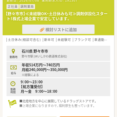
更新日：
2026/07/08
薬剤師求人ID：
191307
剤師2名体制でゆとりを持って対応できます。
■営業時間は平日18時まで、土曜日は15時までとなっており、無
正社員
調剤薬局
理のないシフトで勤務することが可能です。
【野々市市】≪未経験OK・土日休みも可≫調剤併設化スター
ト！株式上場企業で安定しています。
【法人特徴について】
■創業以来45期以上にわたり連続して増収増益を達成してお
検討リストに追加
り、無借金経営を継続している非常に安定した企業です。
■全店直営で120店舗以上を展開し、一人一台のタブレット端末
貸与など、働きやすい環境整備にも注力しています。
土日休み(相談可含む)
新卒可
未経験可
ブランク可
車通勤可
高給
■調剤薬局事業だけでなく、ヘルシー＆ビューティ事業として自
社製品の開発や販売も幅広く手掛けている会社です。
石川県 野々市市
野々市駅 (IRいしかわ鉄道株式会社)
勤務地
【職場環境と雰囲気】
■20代から30代の若手薬剤師が多く活躍しており、活気にあふ
年収514万円～740万円
れ、風通しの良いアットホームな雰囲気が魅力です。
月給240,000円～350,000円
■エリアごとに上席薬剤師というスペシャリストが配置されて
給与
※経験による
おり、困ったことがあればいつでも相談できる環境です。
■経営陣の多くが薬剤師出身であるため、現場への理解が深く、
9：00～23：00
入社後のフォローアップ体制も万全に整っています。
【処方箋受付】
勤務
月～金 9：00～18：00
時間
【想定されるキャリアイメージ】
■入社後半年から1年程度で薬局長へ昇格する実績もあり、実力
■北陸地方を中心に展開しているドラッグストアです。
次第でスピーディーなキャリアアップが可能です。
■上場企業になりますので、福利厚生も整っています。
■店舗の責任者としての経験を積んだ後は、複数の店舗を統括す
るエリアマネージャーへとステップアップできます。