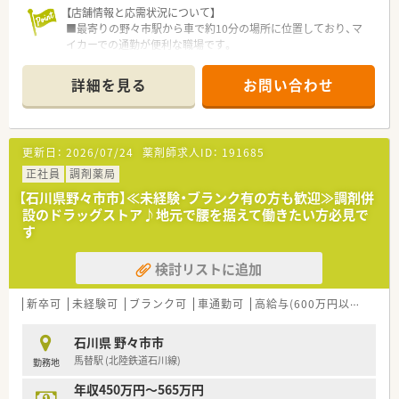
【店舗情報と応需状況について】
■フットワークが軽くスタッフに寄り添う採用担当者など、優し
■最寄りの野々市駅から車で約10分の場所に位置しており、マ
く思いやりのある方が中心となって活躍中です。
イカーでの通勤が便利な職場です。
■主に皮膚科と整形外科の処方箋を応需しており、1日あたり60
枚から80枚程度を対応します。
詳細を見る
お問い合わせ
■薬剤師は3名体制で、事務スタッフも2名から3名が在籍してお
ります。
【法人特徴について】
更新日：
2026/07/24
薬剤師求人ID：
191685
■石川県を中心に複数の調剤薬局をチェーン展開し、地域医療に
深く貢献しています。
正社員
調剤薬局
■クリニックの門前に多く出店しており、医療機関と一体となっ
【石川県野々市市】≪未経験・ブランク有の方も歓迎≫調剤併
たサポートを重視します。
設のドラッグストア♪地元で腰を据えて働きたい方必見で
■介護福祉事業も手がけており、多職種と連携した総合的なヘル
す
スケアを推進しています。
検討リストに追加
【こんな取り組みをしています】
■女性が働きやすい環境作りを重視し「いしかわ男女共同参画推
進宣言企業」の認定を受けています。
新卒可
未経験可
ブランク可
車通勤可
高給与(600万円以上)
住宅
■医師や看護師など多職種が連携するWeb研修を実施し、幅広
い知識の習得を支援しています。
石川県 野々市市
■医療福祉に携わる企業として、SDGsの推進にも組織全体で積
馬替駅 (北陸鉄道石川線)
勤務地
極的に取り組んでいます。
年収450万円～565万円
【こんな方が活躍中】