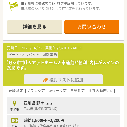
■石川県に姉妹店合わせ7店舗展開しています。
■地域のかかりつけとして在宅業務も行っています。
詳細を見る
お問い合わせ
更新日：
2026/06/25
薬剤師求人ID：
24055
パート・アルバイト
調剤薬局
【野々市市】≪アットホーム≫車通勤が便利！内科がメインの
薬局です。
検討リストに追加
未経験可
ブランク可
Ｗワーク可
車通勤可
扶養内勤務OK
教育制
石川県 野々市市
乙丸駅 (北陸鉄道石川線)
勤務地
時給1,800円～2,200円
※ご経験・ご勤務条件等を考慮のうえ決定
給与