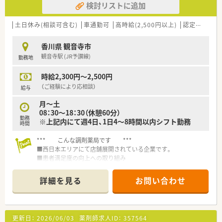
検討リストに追加
土日休み(相談可含む)
車通勤可
高時給(2,500円以上)
認定薬剤師取得支援あり
香川県 観音寺市
観音寺駅 (JR予讃線)
勤務地
時給2,300円～2,500円
（ご経験により応相談）
給与
月～土
08：30～18：30（休憩60分）
勤務
※上記内にて週4日、1日4～8時間以内シフト勤務
時間
*** こんな調剤薬局です ***
■西日本エリアにて店舗展開されている企業です。
■患者満足度の向上への取り組み
全店舗（薬局）がISO9001の認証取得済です。
■充実した在宅医療研修制度がありますので、今後必要な在宅に
詳細を見る
お問い合わせ
ついて1から勉強することができます。
■各プロジェクト活動あり！
調剤過誤対策プロジェクトや電子薬歴検討プロジェクトなど
豊富
更新日：
2026/06/03
薬剤師求人ID：
357564