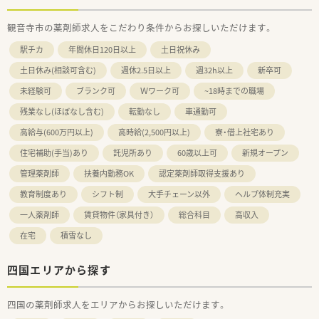
観音寺市の薬剤師求人をこだわり条件からお探しいただけます。
駅チカ
年間休日120日以上
土日祝休み
土日休み(相談可含む)
週休2.5日以上
週32h以上
新卒可
未経験可
ブランク可
Ｗワーク可
~18時までの職場
残業なし(ほぼなし含む)
転勤なし
車通勤可
高給与(600万円以上)
高時給(2,500円以上)
寮・借上社宅あり
住宅補助(手当)あり
託児所あり
60歳以上可
新規オープン
管理薬剤師
扶養内勤務OK
認定薬剤師取得支援あり
教育制度あり
シフト制
大手チェーン以外
ヘルプ体制充実
一人薬剤師
賃貸物件（家具付き）
総合科目
高収入
在宅
積雪なし
四国エリアから探す
四国の薬剤師求人をエリアからお探しいただけます。