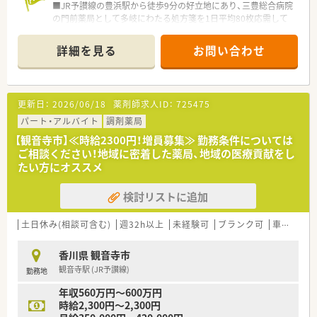
■JR予讃線の豊浜駅から徒歩9分の好立地にあり、三豊総合病院
の門前薬局として多岐にわたる処方箋を1日平均80枚応需して
います。
■応需科目は内科や糖尿病内科が50％、総合が40％、広域が
詳細を見る
お問い合わせ
10％となっており、薬剤師2名とパート1名、事務3名の体制で運
営します。
■処方箋科目に基づいた調剤のほか、地域ニーズに応じた数件の
居宅在宅業務にも対応しており、幅広い知識を習得できる環境が
更新日：
2026/06/18
薬剤師求人ID：
725475
整っています。
パート・アルバイト
調剤薬局
【求人情報について】
【観音寺市】≪時給2300円！増員募集≫ 勤務条件については
■お休みを重視したい方向けに週休2.5日や週休3日の選択も可
ご相談ください！地域に密着した薬局、地域の医療貢献をし
能で、ライフスタイルに合わせた雇用契約を柔軟に相談できる求
たい方にオススメ
人です。
■正社員の働き方は多様で、週休2.5日の場合は年収550～600万
検討リストに追加
円、週休3日の場合：年収500～550万円を目指せます。
■昇給は会社業績に応じて実施されるほか、賞与は年2回で前年
度実績3ヶ月分の支給があるなど、頑張りが還元される給与体系
土日休み(相談可含む)
週32h以上
未経験可
ブランク可
車通勤可
です。
香川県 観音寺市
【勤務実態について】
観音寺駅 (JR予讃線)
勤務地
■残業時間は月平均4時間程度と極めて少なく、19時の終業後に
はプライベートや家庭の時間をしっかりと確保することが可能
年収560万円～600万円
です。
時給2,300円～2,300円
■週休3日制度を選択した場合は、嬉しい土日休みを実現するこ