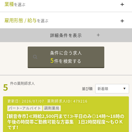
業種
を選ぶ
雇用形態 / 給与
を選ぶ
詳細条件を表示
条件に合う求人
5
件を
検索する
5
件の薬剤師求人
並び順
更新日：
2026/07/07
薬剤師求人ID：
479216
パート・アルバイト
調剤薬局
【観音寺市】≪時給2,500円まで！≫平日のみ◎14時～18時の
午後の時間帯ご勤務可能な方募集 1日2時間程度～もＯＫ
です！