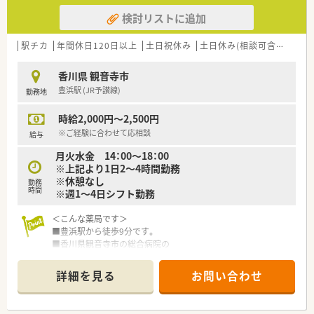
検討リストに追加
駅チカ
年間休日120日以上
土日祝休み
土日休み(相談可含む)
週休
香川県 観音寺市
豊浜駅 (JR予讃線)
勤務地
時給2,000円～2,500円
※ご経験に合わせて応相談
給与
月火水金 14：00～18：00
※上記より1日2～4時間勤務
※休憩なし
勤務
時間
※週1～4日シフト勤務
＜こんな薬局です＞
■豊浜駅から徒歩9分です。
■香川県観音寺市の総合病院の
門前に店舗を構えています。
■近隣に内科のクリニックもございますので、
詳細を見る
お問い合わせ
総合科目も内科も学ぶ事が可能です。
■こちらの店舗のみとなっておりますので、
店舗異動もございません。