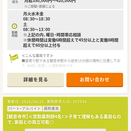
月給350,000円～420,000円
給与
とも可能となっており、ワークライフバランスを最優先に働けま
※ご経験・面接による
す。
月火水木金
■有給休暇は法定通り付与され、年末年始は12月30日から1月3
08：30～18：30
日までしっかりお休みとなるため、年間休日も120日以上と充実
土
しています。
08：30～13：00
勤務
※上記の内、曜日・時間帯応相談
【法人特徴について】
時間
※休憩時間は実働6時間超えで45分以上と実働8時間
■香川県観音寺市にて地域に密着した1店舗のみを運営してお
超えで60分以上付与
り、店舗異動が一切ないため生活環境を変えずに安定して勤務が
可能です。
■総合病院の門前という立地を活かした高い専門性と、一般医薬
≪こんな薬局です≫
品から介護用品まで扱う利便性を兼ね備えた薬局経営を行って
■最寄り駅である観音寺駅から徒歩15分弱の場所に位置してお
います。
り、地域に密着した調剤薬局です。
■患者様が待ち時間をゆっくり過ごせるよう、13人分の座席を
■内科や外科をはじめ、耳鼻科や眼科など多岐にわたる専門的な
確保した開放的な待合室を設けるなど、地域住民の健康を支える
診療科目の処方箋を応需しています。
詳細を見る
お問い合わせ
理念があります。
■1日あたり50枚から60枚の処方箋を安定して受け付けており、
地域医療に深く貢献できる環境です。
≪こんな企業です≫
更新日：
2026/06/23
薬剤師求人ID：
357554
■昭和21年の設立以来、長きにわたり地域に密着した薬局運営
を行い、地元の方々から親しまれています。
パート・アルバイト
調剤薬局
■同エリア内にて調剤薬局を複数店舗展開しており、地域の医療
【観音寺市】≪常勤薬剤師4名！≫子育て理解もある薬局なの
インフラとして欠かせない存在です。
で、家庭との両立可能◎
■院外処方箋の増加に伴い、一般医薬品や漢方薬だけでなく、調
剤業務の充実にも力を入れている法人です。