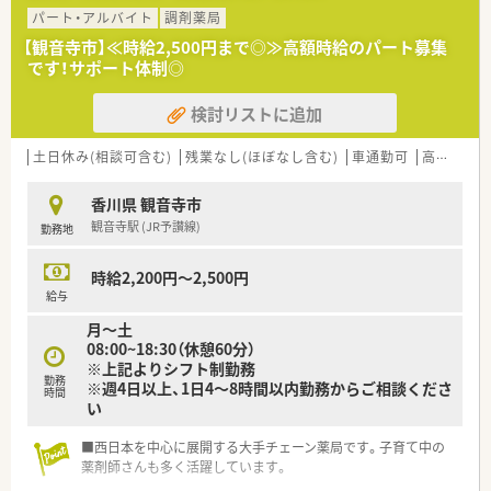
パート・アルバイト
調剤薬局
【観音寺市】≪時給2,500円まで◎≫高額時給のパート募集
です！サポート体制◎
検討リストに追加
土日休み(相談可含む)
残業なし(ほぼなし含む)
車通勤可
高時給(2,500円以上)
香川県 観音寺市
観音寺駅 (JR予讃線)
勤務地
時給2,200円～2,500円
給与
月～土
08:00~18:30（休憩60分）
※上記よりシフト制勤務
勤務
※週4日以上、1日4～8時間以内勤務からご相談くださ
時間
い
■西日本を中心に展開する大手チェーン薬局です。子育て中の
薬剤師さんも多く活躍しています。