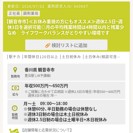
■投薬口は2台ございます。
更新日：
2026/07/02
薬剤師求人ID：
660667
■待合室から調剤室が見える様な
大きな窓がある作りになっています。
正社員
調剤薬局
■待合スペースには13人程座れるスペースがあり
【観音寺市】≪お休み重視の方にもオススメ≫週休2.5日・週
患者様が待ち時間もゆっくり過ごせる用
休3日を選択可能◎月の平均残業時間は4時間以内と残業少
■一般医薬品やスキンケア用品、
なめ ライフワークバランスがとりやすい環境です
介護用品の取り扱いもございます。
■1日2時間の勤務も相談可能です。
検討リストに追加
午後の時間帯に勤務出来る方、歓迎致します！
＜業務内容＞
駅チカ
年間休日120日以上
土日祝休み
土日休み(相談可含む)
週休
■薬の処方、お客様への薬の説明等の
業務に従事していただきます。
香川県 観音寺市
豊浜駅 (JR予讃線)
勤務地
＜研修制度＞
■メーカー研修も定期的に実施しています。
年収500万円～650万円
※ご経験に合わせて応相談 ※週休2.5日の場合：年収550～600万円
＜こんな方にもオススメ＞
給与
週休3日の場合：年
…
■Wワークをしたい方
月～土 09：00～18：00
■隙間時間に少しだけ働きたい方
※休憩60分、半日勤務の場合は休憩なし
■扶養内で働きたい方
※週休3日制の場合は木土日祝休み
勤務
時間
※週休2.5日制の場合は土曜半日+木日祝休み
等々気になる方はお気軽にお問い合わせ下さい！
【店舗情報と応需状況について】