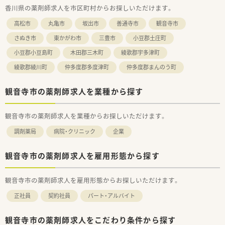
香川県の薬剤師求人を市区町村からお探しいただけます。
高松市
丸亀市
坂出市
善通寺市
観音寺市
さぬき市
東かがわ市
三豊市
小豆郡土庄町
小豆郡小豆島町
木田郡三木町
綾歌郡宇多津町
綾歌郡綾川町
仲多度郡多度津町
仲多度郡まんのう町
観音寺市の薬剤師求人を業種から探す
観音寺市の薬剤師求人を業種からお探しいただけます。
調剤薬局
病院・クリニック
企業
観音寺市の薬剤師求人を雇用形態から探す
観音寺市の薬剤師求人を雇用形態からお探しいただけます。
正社員
契約社員
パート・アルバイト
観音寺市の薬剤師求人をこだわり条件から探す