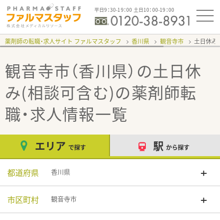
平日9：30-19：00 土日10：00-19：00
薬剤師の転職・求人サイト ファルマスタッフ
香川県
観音寺市
土日休み
観音寺市（香川県）の土日休
み(相談可含む)
の薬剤師転
職・求人情報一覧
エリア
駅
で探す
から探す
都道府県
香川県
市区町村
観音寺市