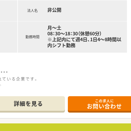
非公開
法人名
着した1店舗のみを運営しており、店舗異動が一切ないため生活
活かした高い専門性と、一般医薬品から介護用品まで扱う利便性
月～土
過ごせるよう、13人分の座席を確保した開放的な待合室を設け
08：30～18：30（休憩60分）
勤務時間
※上記内にて週4日、1日4～8時間以
内シフト勤務
**
れている企業です。
み
認証取得済です。
ありますので、今後必要な在宅について1から勉強することがで
この求人に
詳細を見る
お問い合わせ
子薬歴検討プロジェクトなど豊富