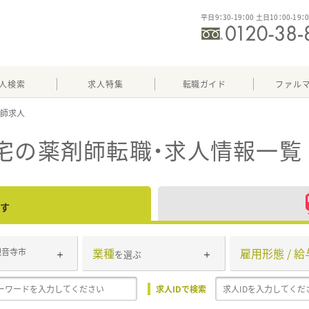
平日9：30-19：00 土日10：00-19：
人検索
求人特集
転職ガイド
ファル
宅
の薬剤師転職・求人情報一覧
す
業種
雇用形態 / 給
観音寺市
を選ぶ
求人IDで検索