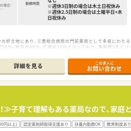
なし
勤務時間
※週休3日制の場合は木土日祝休み
の場合：
…
※週休2.5日制の場合は土曜半日+木
日祝休み
分の好立地にあり、三豊総合病院の門前薬局として多岐にわたる
50％、総合が40％、広域が10％となっており、薬剤師2名とパ
ほか、地域ニーズに応じた数件の居宅在宅業務にも対応しており
この求人に
詳細を見る
お問い合わせ
休2.5日や週休3日の選択も可能で、ライフスタイルに合わせ
.5日の場合は年収550～600万円、週休3日の場合：年収500
されるほか、賞与は年2回で前年度実績3ヶ月分の支給があるな
名！≫子育て理解もある薬局なので、家庭
と極めて少なく、19時の終業後にはプライベートや家庭の時間
は、嬉しい土日休みを実現することも可能となっており、ワーク
年末年始は12月30日から1月3日までしっかりお休みとなるた
00円以上)
認定薬剤師取得支援あり
扶養内勤務OK
教育制度あ