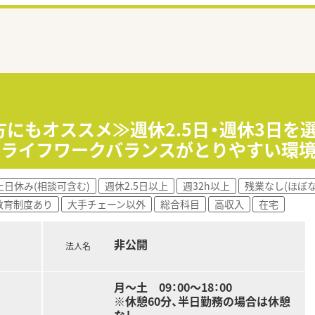
方にもオススメ≫週休2.5日・週休3日
 ライフワークバランスがとりやすい環
土日休み(相談可含む)
週休2.5日以上
週32h以上
残業なし(ほぼな
教育制度あり
大手チェーン以外
総合科目
高収入
在宅
非公開
法人名
月～土 09：00～18：00
※休憩60分、半日勤務の場合は休憩