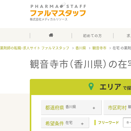
株式会社メディカルリソース
初めての方
求
薬剤師の転職・求人サイト ファルマスタッフ
香川県
観音寺市
在宅
観音寺市（香川県）の在
エリア
で探
都道府県
市区町村
香川県
希望条件
在宅
フリーワード