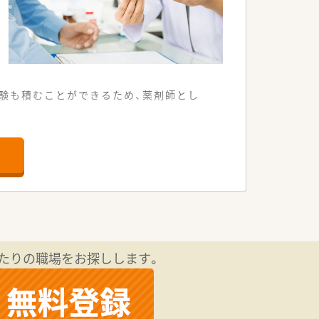
験も積むことができるため、薬剤師とし
常に便利な店舗です。
身につけられます。
対応しています。
提供しております。
奔走されています。
たりの職場をお探しします。
とも可能な法人です。
に応じて決定します。