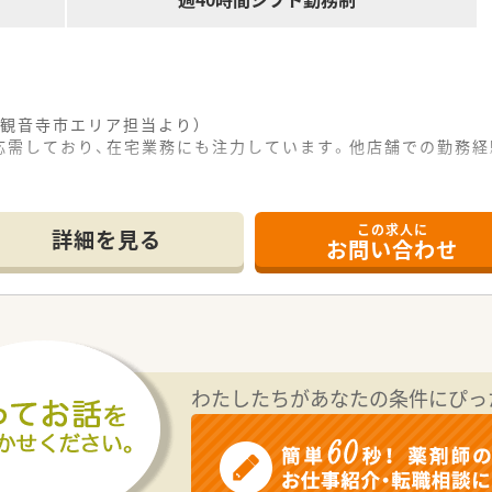
観音寺市エリア担当より）
応需しており、在宅業務にも注力しています。他店舗での勤務経
------------＊
この求人に
詳細を見る
お問い合わせ
場所に立地しており、マイカー通勤が可能で毎日のアクセスも非
る診療科の処方箋を1日約70枚応需しており、幅広い知識を
局しており、地域の患者様に密着して様々な医療ニーズに柔軟に
複数の調剤薬局を展開しており、地域に根ざした医療サービスを
の働きやすさを第一に考えており、現場のフォローのために日々
わたしたちがあなたの条件にぴっ
を受けており、ご希望に合わせて他の薬局での勤務経験を積むこ
用となり、基本年収は500万円から650万円の範囲でご経験