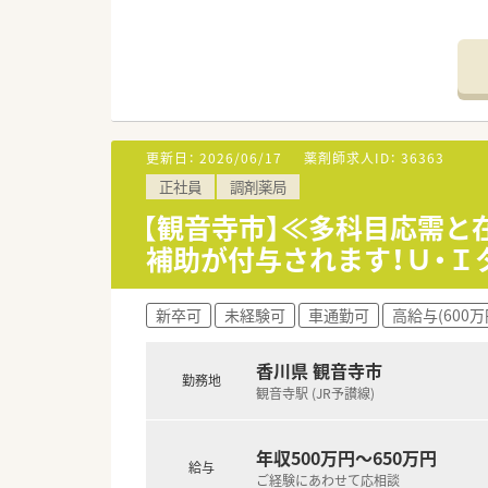
更新日：
2026/06/17
薬剤師求人ID：
36363
正社員
調剤薬局
【観音寺市】≪多科目応需と
補助が付与されます！Ｕ・Ｉ
新卒可
未経験可
車通勤可
高給与(600万
香川県 観音寺市
勤務地
観音寺駅 (JR予讃線)
年収500万円～650万円
給与
ご経験にあわせて応相談