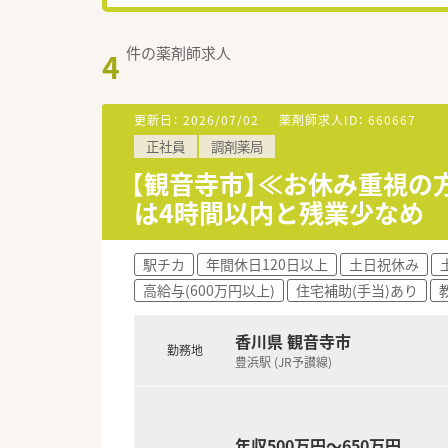
件の薬剤師求人
4
更新日：
2026/07/02
薬剤師求人ID：
660667
正社員
調剤薬局
【観音寺市】≪お休み重視の
は4時間以内と残業少なめ
駅チカ
年間休日120日以上
土日祝休み
高給与(600万円以上)
住宅補助(手当)あり
香川県 観音寺市
勤務地
豊浜駅 (JR予讃線)
年収500万円～650万円