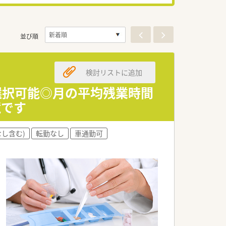
並び順
検討リストに追加
を選択可能◎月の平均残業時間
境です
し含む)
転勤なし
車通勤可