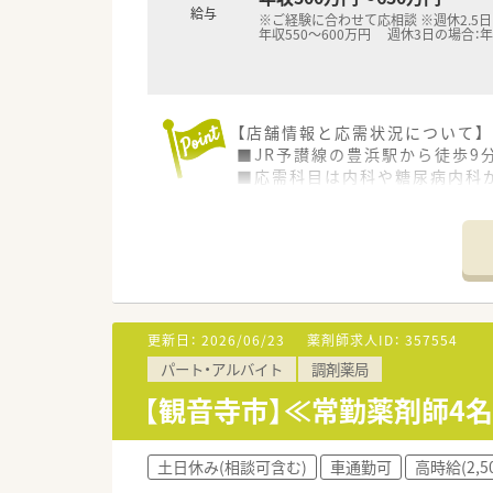
給与
※ご経験に合わせて応相談 ※週休2.5日
年収550～600万円 週休3日の場合：年
【店舗情報と応需状況について】
■JR予讃線の豊浜駅から徒歩9
■応需科目は内科や糖尿病内科が
■処方箋科目に基づいた調剤の
います。
【求人情報について】
■お休みを重視したい方向けに週
す。
■正社員の働き方は多様で、週休2
更新日：
2026/06/23
薬剤師求人ID：
357554
■昇給は会社業績に応じて実施
パート・アルバイト
調剤薬局
【勤務実態について】
【観音寺市】≪常勤薬剤師4
■残業時間は月平均4時間程度
■週休3日制度を選択した場合
■有給休暇は法定通り付与され、
土日休み(相談可含む)
車通勤可
高時給(2,5
ます。