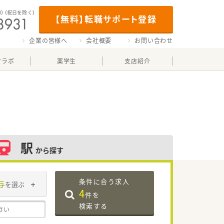
00
（祝日を除く）
【無料】転職サポート登録
企業の皆様へ
会社概要
お問い合わせ
マラボ
薬学生
支店紹介
駅
から探す
条件に合う求人
与
を選ぶ
4
件を
検索する