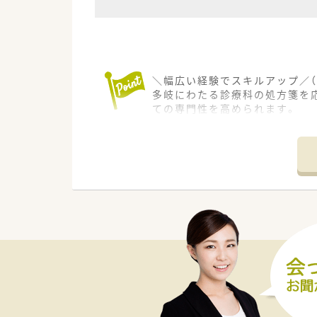
＼幅広い経験でスキルアップ／（
多岐にわたる診療科の処方箋を
ての専門性を高められます。
＊------------------------------
【店舗情報と応需状況について】
■観音寺駅から車で5分ほどの
■眼科や内科をはじめ多岐にわた
■平日19時や土曜18時まで開
【法人特徴について】
■香川県や愛媛県などを中心に
■社長は非薬剤師ですが従業員
■特定派遣事業者としての認定
【求人情報について】
■正社員の勤務薬剤師としての採