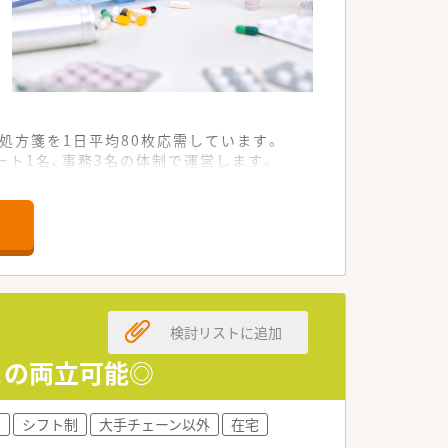
処方箋を1日平均80枚応需しています。
ート1名、事務3名の体制で運営します。
、幅広い知識を習得できる環境が整って
た雇用契約を柔軟に相談できる求人で
～550万円を目指せます。
ど、頑張りが還元される給与体系です。
検討リストに追加
との両立可能◎
をしっかりと確保することが可能です。
ライフバランスを最優先に働けます。
め、年間休日も120日以上と充実してい
り
シフト制
大手チェーン以外
在宅