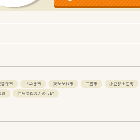
円の住宅手当が支給され、想定年収は最高で722万円を目指す
の賞与支給実績があり、頑張りがしっかりと収入に反映されるや
観音寺市
さぬき市
東かがわ市
三豊市
小豆郡土庄町
津町
仲多度郡まんのう町