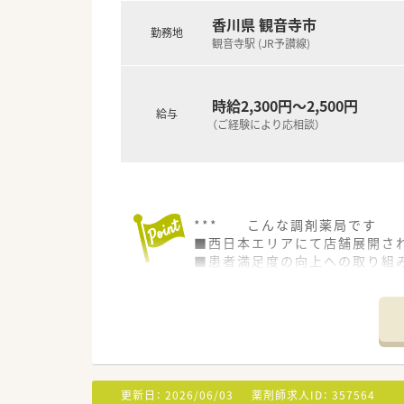
香川県 観音寺市
【法人特徴について】
勤務地
観音寺駅 (JR予讃線)
■香川県観音寺市にて地域に密
す。
■総合病院の門前という立地を
■患者様が待ち時間をゆっくり
時給2,300円～2,500円
給与
あります。
（ご経験により応相談）
*** こんな調剤薬局です *
■西日本エリアにて店舗展開さ
■患者満足度の向上への取り組
全店舗（薬局）がISO9001の
■充実した在宅医療研修制度が
■各プロジェクト活動あり！
調剤過誤対策プロジェクトや電
更新日：
2026/06/03
薬剤師求人ID：
357564