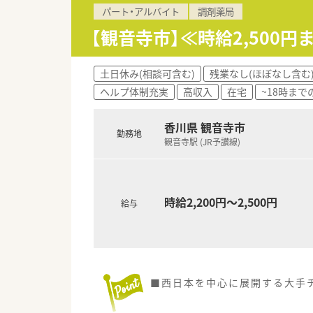
パート・アルバイト
調剤薬局
【観音寺市】≪時給2,500
土日休み(相談可含む)
残業なし(ほぼなし含む
ヘルプ体制充実
高収入
在宅
~18時まで
香川県 観音寺市
勤務地
観音寺駅 (JR予讃線)
時給2,200円～2,500円
給与
■西日本を中心に展開する大手