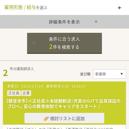
雇用形態 / 給与
を選ぶ
詳細条件を表示
条件に合う求人
2
件を
検索する
2
件の薬剤師求人
並び順
更新日：
2026/07/24
薬剤師求人ID：
562020
正社員
企業
【観音寺市】≪正社員≫未経験歓迎！充実のOJTで品質保証の
プロへ。安心の教育体制でキャリアをスタート♪
検討リストに追加