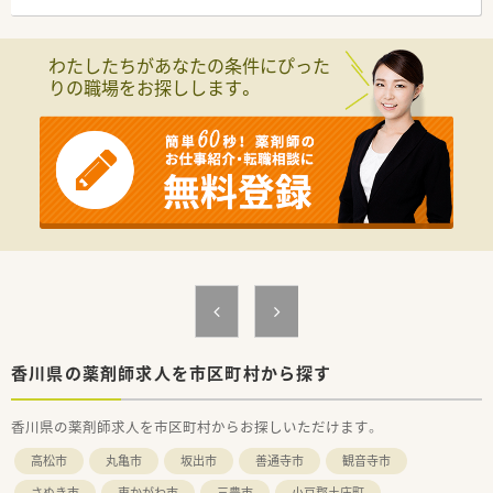
＊接客業務はありません
＼こんな会社です／
わたしたちがあなたの条件にぴった
■創業以来120年の歴史をもつ、化粧品・日用品、一般用医薬品卸
りの職場をお探しします。
業界のトップ企業です。
■「美と健康」に関わる生活必需品を全国のドラッグストアやス
ーパーマーケット、コンビニエンスストアなどの小売業にお届け
しています。
■独自の「マーチャンダイジング」と「ロジスティクス」に基づく
質の高いサービスで小売業やメーカーから信頼を得ておられま
す。
■小売業様に商品をお届けするというだけでなく効果的なマー
チャンダイジングと店舗作業の低減に貢献するロジスティクス
によりご満足を提供する「価値提供業」を目指しています。
＼こんな方におすすめ／
■企業経験がおありの方
■企業内薬剤師としてお仕事されたい方
■安定した環境で無理なくお仕事を続けたい方
香川県の薬剤師求人を市区町村から探す
■時間的に体力的にゆとりを持って働きたい方
香川県の薬剤師求人を市区町村からお探しいただけます。
高松市
丸亀市
坂出市
善通寺市
観音寺市
さぬき市
東かがわ市
三豊市
小豆郡土庄町