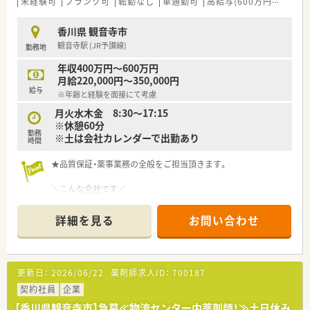
未経験可
ブランク可
転勤なし
車通勤可
高給与(600万円以上)
香川県 観音寺市
観音寺駅 (JR予讃線)
勤務地
年収400万円～600万円
月給220,000円～350,000円
給与
※年齢と経験を面接にて考慮
月火水木金 8:30～17:15
※休憩60分
勤務
※土は会社カレンダーで出勤あり
時間
★品質保証・薬事業務の全般をご担当頂きます。
＼こんな会社です／
■創業以来半世紀にわたって独自の開発力、加工技術で国内外の
お客様に貢献をしております。
詳細を見る
お問い合わせ
■消費者ニーズに則した提案型の開発体制を整えています。
■GMP準拠のしっかりとした生産体制を整備しています。
■生産量や納期は要望に応じて柔軟に対応をしております。
■マイクロコントロールシステムにより微生物フリーの環境で
更新日：
2026/06/22
薬剤師求人ID：
700187
生産を行います。
■全ての工場でISOに準拠しております。
契約社員
企業
【香川県観音寺市】急募≪物流センター内薬剤師！≫土日休み