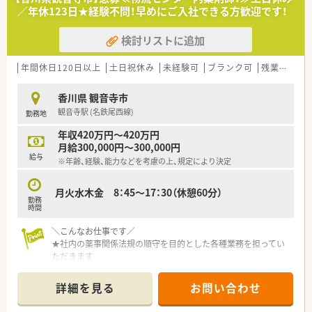
＼こんな方におすすめ／
／年休123日★経験不問！早めにご入社できる方歓迎です！
■企業でのお仕事にご興味ある方
■未経験でも安心してチャレンジしたい方
検討リストに追加
■しっかりサポートを受けながら成長したい方
■車通勤で快適に働きたい方
年間休日120日以上
土日祝休み
未経験可
ブランク可
残業なし(ほぼなし含む)
香川県 観音寺市
観音寺駅 (名鉄尾西線)
勤務地
年収420万円～420万円
月給300,000円～300,000円
給与
※年齢、経験、能力などを考慮の上、規定により決定
月火水木金 8：45〜17：30（休憩60分）
勤務
時間
＼こんなお仕事です／
★社内の薬事関係法規の順守を目的とした各種業務を担ってい
ただきます
・医薬品、医療機器などの管理業務
・従業員に対する教育、研修
詳細を見る
お問い合わせ
・行政対応、問い合わせ対応
・その他一般事務