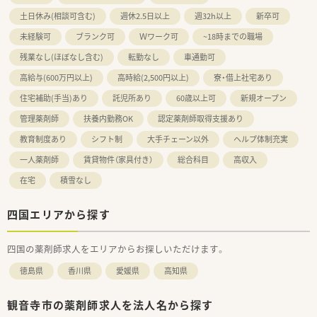
土日休み(相談可含む)
週休2.5日以上
週32h以上
新卒可
未経験可
ブランク可
Ｗワーク可
~18時までの職場
残業なし(ほぼなし含む)
転勤なし
車通勤可
高給与(600万円以上)
高時給(2,500円以上)
寮・借上社宅あり
住宅補助(手当)あり
託児所あり
60歳以上可
新規オープン
管理薬剤師
扶養内勤務OK
認定薬剤師取得支援あり
教育制度あり
シフト制
大手チェーン以外
ヘルプ体制充実
一人薬剤師
賃貸物件（家具付き）
総合科目
高収入
在宅
積雪なし
四国エリアから探す
四国の薬剤師求人をエリアからお探しいただけます。
徳島県
香川県
愛媛県
高知県
観音寺市の薬剤師求人を法人名から探す