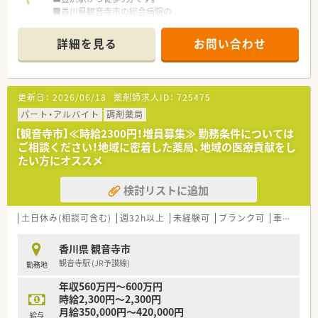
■香川県観音寺市の総合病院の
門前に店舗を構えています。
■近隣に内科のクリニックもございますので、
詳細を見る
お問い合わせ
総合科目も内科も学ぶ事が可能です。
■こちらの店舗のみとなっておりますので、
店舗異動もございません。
■投薬口は2台ございます。
更新日：
2026/06/18
薬剤師求人ID：
725475
■待合室から調剤室が見える様な
大きな窓がある作りになっています。
パート・アルバイト
調剤薬局
■待合スペースには13人程座れるスペースがあり
【観音寺市】≪時給2300円！増員募集≫ 勤務条件については
患者様が待ち時間もゆっくり過ごせる用
ご相談ください！地域に密着した薬局、地域の医療貢献をし
■一般医薬品やスキンケア用品、
たい方にオススメ
介護用品の取り扱いもございます。
■1日2時間の勤務も相談可能です。
検討リストに追加
午後の時間帯に勤務出来る方、歓迎致します！
＜業務内容＞
土日休み(相談可含む)
週32h以上
未経験可
ブランク可
車通勤可
■薬の処方、お客様への薬の説明等の
業務に従事していただきます。
香川県 観音寺市
観音寺駅 (JR予讃線)
勤務地
＜研修制度＞
■メーカー研修も定期的に実施しています。
年収560万円～600万円
時給2,300円～2,300円
＜こんな方にもオススメ＞
月給350,000円～420,000円
給与