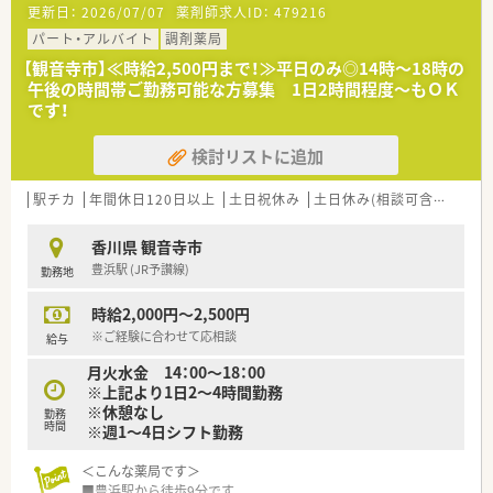
更新日：
2026/07/07
薬剤師求人ID：
479216
■消火器内科・婦人科・整形外科の処方箋がメインです。
■薬剤師は常時2名在籍を予定しています。
パート・アルバイト
調剤薬局
【観音寺市】≪時給2,500円まで！≫平日のみ◎14時～18時の
＜研修制度＞
午後の時間帯ご勤務可能な方募集 1日2時間程度～もＯＫ
■現場でのOJTがメインとなります。
です！
＜法人特徴＞
検討リストに追加
■香川県内に系列の法人があり、数店舗の薬局がグループとして
運営しています。
駅チカ
年間休日120日以上
土日祝休み
土日休み(相談可含む)
週休
＜こんな方にもオススメ＞
■オープニングスタッフとして勤務希望の方
香川県 観音寺市
■地域密着型の薬局で勤務希望の方
豊浜駅 (JR予讃線)
勤務地
等々…
時給2,000円～2,500円
少しでも気になった方はお問い合わせくださいませ
※ご経験に合わせて応相談
給与
月火水金 14：00～18：00
※上記より1日2～4時間勤務
※休憩なし
勤務
時間
※週1～4日シフト勤務
＜こんな薬局です＞
■豊浜駅から徒歩9分です。