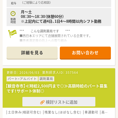
（ご経験により応相談）
給与
月～土
08：30～18：30（休憩60分）
勤務
※上記内にて週4日、1日4～8時間以内シフト勤務
時間
*** こんな調剤薬局です ***
■西日本エリアにて店舗展開されている企業です。
■患者満足度の向上への取り組み
全店舗（薬局）がISO9001の認証取得済です。
■充実した在宅医療研修制度がありますので、今後必要な在宅に
詳細を見る
お問い合わせ
ついて1から勉強することができます。
■各プロジェクト活動あり！
調剤過誤対策プロジェクトや電子薬歴検討プロジェクトなど
豊富
更新日：
2026/06/03
薬剤師求人ID：
357564
パート・アルバイト
調剤薬局
【観音寺市】≪時給2,500円まで◎≫高額時給のパート募集
です！サポート体制◎
検討リストに追加
土日休み(相談可含む)
残業なし(ほぼなし含む)
車通勤可
高時給(2,500円以上)