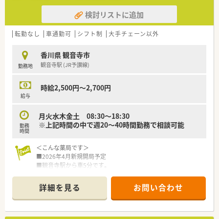
検討リストに追加
転勤なし
車通勤可
シフト制
大手チェーン以外
香川県 観音寺市
観音寺駅 (JR予讃線)
勤務地
時給2,500円～2,700円
給与
月火水木金土 08:30～18:30
※上記時間の中で週20～40時間勤務で相談可能
勤務
時間
＜こんな薬局です＞
■2026年4月新規開局予定
■観音寺駅から車5分です。
駐車場もございますので、
お車通勤も可能です。
詳細を見る
お問い合わせ
■薬局への取り組み・貢献度をしっかりと
評価して頂ける環境が整っています。
＜業務内容＞