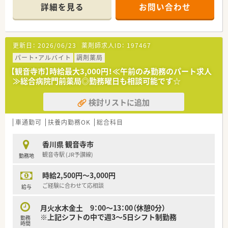
間1400枚ほど応需している店舗です。
詳細を見る
お問い合わせ
■常時2～3名の薬剤師と3名の事務スタッフが連携し、地域の患
者様に寄り添った丁寧な対応を行っています。
≪こんな企業です≫
更新日：
2026/06/23
薬剤師求人ID：
197467
■昭和21年の設立以来、香川県西部エリアに密着して調剤薬局
を3店舗運営し、地域の方々に親しまれています。
パート・アルバイト
調剤薬局
■同エリアでは院外処方箋の応需も増加傾向にあり、一般用医薬
【観音寺市】時給最大3,000円！≪午前のみ勤務のパート求人
品や漢方薬だけでなく処方箋対応も充実しています。
≫総合病院門前薬局◎勤務曜日も相談可能です☆
■代表も現役の薬剤師として現場に立ち、非常に温厚な性格でス
タッフが働きやすい環境づくりに努めています。
検討リストに追加
車通勤可
扶養内勤務OK
総合科目
香川県 観音寺市
観音寺駅 (JR予讃線)
勤務地
時給2,500円～3,000円
ご経験に合わせて応相談
給与
月火水木金土 9：00～13：00（休憩0分）
※上記シフトの中で週3～5日シフト制勤務
勤務
時間