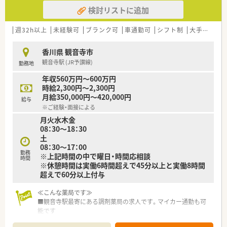
検討リストに追加
週32h以上
未経験可
ブランク可
車通勤可
シフト制
大手チェーン以外
香川県 観音寺市
観音寺駅 (JR予讃線)
勤務地
年収560万円～600万円
時給2,300円～2,300円
月給350,000円～420,000円
給与
※ご経験・面接による
月火水木金
08：30～18：30
土
08：30～17：00
勤務
※上記時間の中で曜日・時間応相談
時間
※休憩時間は実働6時間超えで45分以上と実働8時間
超えで60分以上付与
≪こんな薬局です≫
■観音寺駅最寄にある調剤薬局の求人です。マイカー通勤も可
能です
■内科や循環器科、小児科などの処方箋を1日あたり約60枚、月