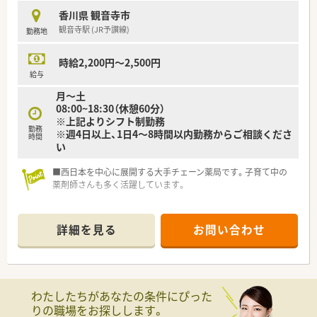
香川県 観音寺市
観音寺駅 (JR予讃線)
勤務地
時給2,200円～2,500円
給与
月～土
08:00~18:30（休憩60分）
※上記よりシフト制勤務
勤務
※週4日以上、1日4～8時間以内勤務からご相談くださ
時間
い
■西日本を中心に展開する大手チェーン薬局です。子育て中の
薬剤師さんも多く活躍しています。
詳細を見る
お問い合わせ
わたしたちがあなたの条件にぴった
りの職場をお探しします。