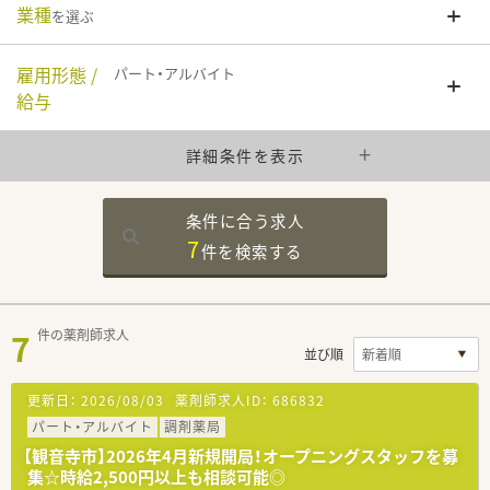
業種
を選ぶ
雇用形態 /
パート・アルバイト
給与
詳細条件を表示
条件に合う求人
7
件を
検索する
7
件の薬剤師求人
並び順
更新日：
2026/08/03
薬剤師求人ID：
686832
パート・アルバイト
調剤薬局
【観音寺市】2026年4月新規開局！オープニングスタッフを募
集☆時給2,500円以上も相談可能◎