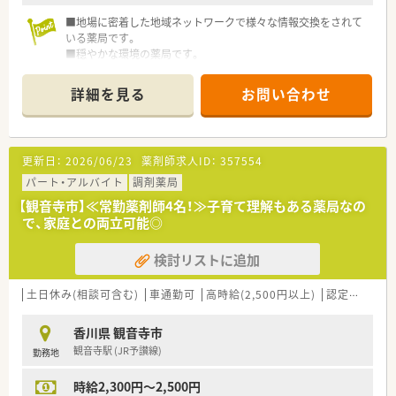
■地場に密着した地域ネットワークで様々な情報交換をされて
いる薬局です。
■穏やかな環境の薬局です。
詳細を見る
お問い合わせ
更新日：
2026/06/23
薬剤師求人ID：
357554
パート・アルバイト
調剤薬局
【観音寺市】≪常勤薬剤師4名！≫子育て理解もある薬局なの
で、家庭との両立可能◎
検討リストに追加
土日休み(相談可含む)
車通勤可
高時給(2,500円以上)
認定薬剤師取得支援あり
香川県 観音寺市
観音寺駅 (JR予讃線)
勤務地
時給2,300円～2,500円