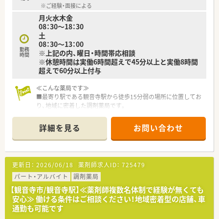
■Wワークをしたい方
※ご経験・面接による
■隙間時間に少しだけ働きたい方
月火水木金
■扶養内で働きたい方
08：30～18：30
土
等々気になる方はお気軽にお問い合わせ下さい！
08：30～13：00
勤務
※上記の内、曜日・時間帯応相談
時間
※休憩時間は実働6時間超えで45分以上と実働8時間
超えで60分以上付与
≪こんな薬局です≫
■最寄り駅である観音寺駅から徒歩15分弱の場所に位置してお
り、地域に密着した調剤薬局です。
■内科や外科をはじめ、耳鼻科や眼科など多岐にわたる専門的な
診療科目の処方箋を応需しています。
詳細を見る
お問い合わせ
■1日あたり50枚から60枚の処方箋を安定して受け付けており、
地域医療に深く貢献できる環境です。
≪こんな企業です≫
更新日：
2026/06/18
薬剤師求人ID：
725479
■昭和21年の設立以来、長きにわたり地域に密着した薬局運営
を行い、地元の方々から親しまれています。
パート・アルバイト
調剤薬局
■同エリア内にて調剤薬局を複数店舗展開しており、地域の医療
【観音寺市/観音寺駅】≪薬剤師複数名体制で経験が無くても
インフラとして欠かせない存在です。
安心≫ 働ける条件はご相談ください！地域密着型の店舗、車
■院外処方箋の増加に伴い、一般医薬品や漢方薬だけでなく、調
通勤も可能です
剤業務の充実にも力を入れている法人です。