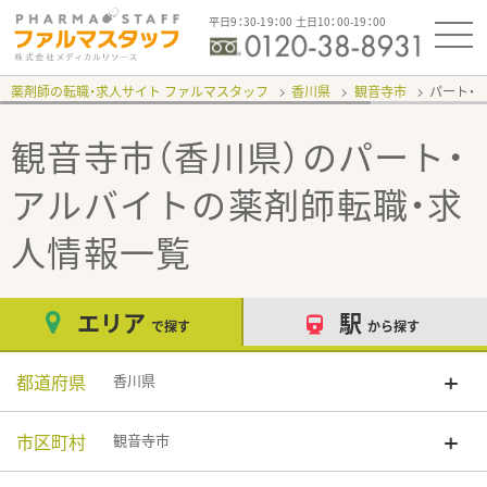
平日9：30-19：00 土日10：00-19：00
薬剤師の転職・求人サイト ファルマスタッフ
香川県
観音寺市
パート・
観音寺市（香川県）のパート・
アルバイト
の薬剤師転職・求
人情報一覧
エリア
駅
で探す
から探す
都道府県
香川県
市区町村
観音寺市