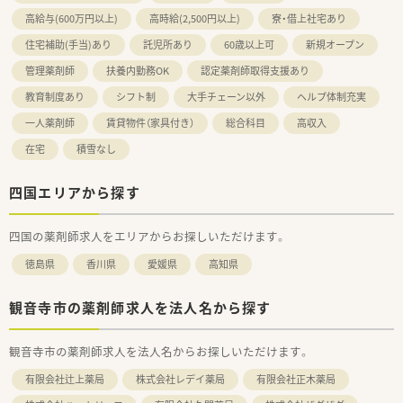
高給与(600万円以上)
高時給(2,500円以上)
寮・借上社宅あり
住宅補助(手当)あり
託児所あり
60歳以上可
新規オープン
管理薬剤師
扶養内勤務OK
認定薬剤師取得支援あり
教育制度あり
シフト制
大手チェーン以外
ヘルプ体制充実
一人薬剤師
賃貸物件（家具付き）
総合科目
高収入
在宅
積雪なし
四国エリアから探す
四国の薬剤師求人をエリアからお探しいただけます。
徳島県
香川県
愛媛県
高知県
観音寺市の薬剤師求人を法人名から探す
観音寺市の薬剤師求人を法人名からお探しいただけます。
有限会社辻上薬局
株式会社レデイ薬局
有限会社正木薬局