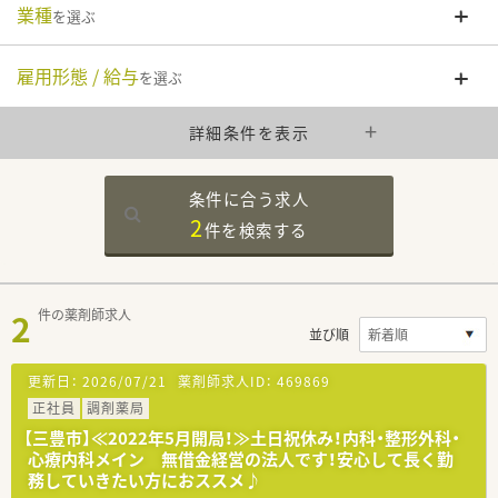
業種
を選ぶ
雇用形態 / 給与
を選ぶ
詳細条件を表示
条件に合う求人
2
件を
検索する
2
件の薬剤師求人
並び順
更新日：
2026/07/21
薬剤師求人ID：
469869
正社員
調剤薬局
【三豊市】≪2022年5月開局！≫土日祝休み！内科・整形外科・
心療内科メイン 無借金経営の法人です！安心して長く勤
務していきたい方におススメ♪