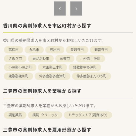
■大手企業ならではのコンプライアンス意識が非常に高く、産休
や育休の取得実績も豊富で、子育て世代の薬剤師が多数活躍して
いる職場です。
■年1回の面談機会が設けられており、自分の今後のキャリアプ
ランや現在の悩みについて上司に直接相談できる風通しの良い
香川県の薬剤師求人を市区町村から探す
雰囲気です。
■電子薬歴や最新のピッキングシステムを導入して対物業務の
香川県の薬剤師求人を市区町村からお探しいただけます。
効率化を図っており、患者様と向き合う対人業務に集中できる環
境が整っています。
高松市
丸亀市
坂出市
善通寺市
観音寺市
【想定されるキャリアイメージ】
さぬき市
東かがわ市
三豊市
小豆郡土庄町
■「スタンダードコース」では疾患別のWEB研修を通じて内部資
小豆郡小豆島町
木田郡三木町
綾歌郡宇多津町
格を取得し、専門性を高めながら手当として給与に反映させるこ
とが可能です。
綾歌郡綾川町
仲多度郡多度津町
仲多度郡まんのう町
■「エキスパートコース」を選択すれば、がんや糖尿病などの認
定薬剤師取得に必要な費用を会社負担で支援してくれる制度が
利用できます。
三豊市の薬剤師求人を業種から探す
■薬剤師としての現場経験を積んだ後は、人事や採用、教育、店
舗開発といった本部職へのジョブチェンジに挑戦できる道も開
三豊市の薬剤師求人を業種からお探しいただけます。
かれています。
調剤薬局
病院・クリニック
ドラッグストア(調剤あり)
三豊市の薬剤師求人を雇用形態から探す