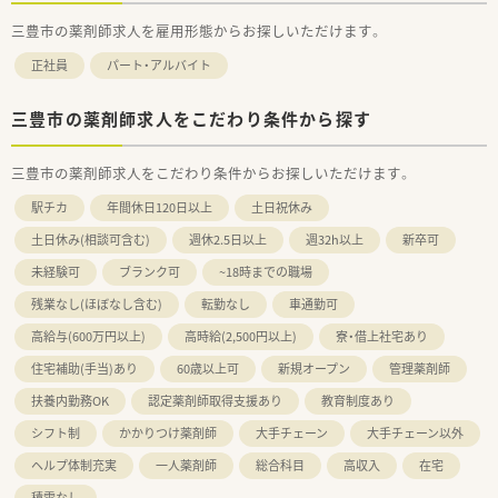
三豊市の薬剤師求人を雇用形態からお探しいただけます。
正社員
パート・アルバイト
三豊市の薬剤師求人をこだわり条件から探す
三豊市の薬剤師求人をこだわり条件からお探しいただけます。
駅チカ
年間休日120日以上
土日祝休み
土日休み(相談可含む)
週休2.5日以上
週32h以上
新卒可
未経験可
ブランク可
~18時までの職場
残業なし(ほぼなし含む)
転勤なし
車通勤可
高給与(600万円以上)
高時給(2,500円以上)
寮・借上社宅あり
住宅補助(手当)あり
60歳以上可
新規オープン
管理薬剤師
扶養内勤務OK
認定薬剤師取得支援あり
教育制度あり
シフト制
かかりつけ薬剤師
大手チェーン
大手チェーン以外
ヘルプ体制充実
一人薬剤師
総合科目
高収入
在宅
積雪なし