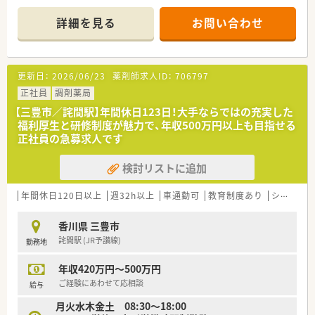
の職場です。
詳細を見る
お問い合わせ
【店舗情報と応需状況について】
■JR予讃線の詫間駅から車で4分の好立地となっており、ブルー
の大きな看板が目印の店舗です。
■門前にある三豊市立みとよ市民病院より総合科目の処方箋を
更新日：
2026/06/23
薬剤師求人ID：
706797
メインに面で応需しております。
■新規開局の店舗のため現在の応需枚数は少なめであり、薬剤師
正社員
調剤薬局
1名体制で運営しています。
【三豊市／詫間駅】年間休日123日！大手ならではの充実した
福利厚生と研修制度が魅力で、年収500万円以上も目指せる
【募集背景と求める人物像について】
正社員の急募求人です
■中途採用により即戦力の優秀なキャリア人材を確保し、組織全
体の活性化を図るための募集です。
検討リストに追加
■これまでの店舗運営で管理薬剤師の経験や在宅業務の経験を
お持ちの方を歓迎しております。
■店舗ごとに独立採算制を敷いているため、経営的な視点や数字
年間休日120日以上
週32h以上
車通勤可
教育制度あり
シフト制
への高い意識を持つ方を求めます。
香川県 三豊市
【法人特徴について】
詫間駅 (JR予讃線)
勤務地
■1990年に全国で初めて医療モールを誕生させた実績を持ち、
直営で120店舗を展開しています。
年収420万円～500万円
■愛をもって医療に貢献するという理念を掲げ、各店舗へ健康機
器を配置するなど未病に注力します。
ご経験にあわせて応相談
給与
■創業以来45期連続で増収増益を継続しており、無借金経営で
月火水木金土 08:30～18:00
自己資本比率は60％を誇ります。