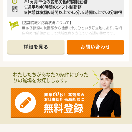
※1ヵ月単位の変形労働時間制勤務
※週平均40時間のシフト制勤務
【想定される業務内容】
勤務
時間
※休憩は実働6時間以上で45分、8時間以上で60分取得
■総合科目に対応した正確な調剤業務をはじめ、調剤された医薬
品の厳格な監査を行います。
【店舗情報と応需状況について】
■患者様に対して薬の適切な服用方法や注意事項を説明する、丁
■JR予讃線の詫間駅から徒歩で約6分という好立地にあり、岩崎
寧な服薬指導を担当します。
病院の門前薬局として地域医療を支えている調剤薬局です。
■近隣エリアの患者様を対象とした在宅医療業務など、地域に根
■応需科目は総合科目となっており、多種多様な処方箋に触れる
ざした貢献業務にも携わります。
ことで、薬剤師としての臨床経験を幅広く積むことが可能です。
詳細を見る
お問い合わせ
■1日あたりの処方箋枚数は50枚から60枚程度で、常時2名から
3名の薬剤師体制により、相互に協力しながら業務を進めていま
す。
【想定される業務内容】
わたしたちがあなたの条件にぴった
■処方箋に基づく正確な調剤や監査、患者様の不安を解消する服
りの職場をお探しします。
薬指導に加え、継続的な健康管理をサポートするかかりつけ業務
を担います。
■居宅や施設への訪問薬剤管理指導といった在宅業務にも積極
的に携わり、地域包括ケアシステムの一翼を担う重要な役割を果
たします。
■将来的なキャリアとして、店舗運営を支える薬局長職や、複数
の店舗を統括するエリアマネージャーへのステップアップも目
指せます。
【職場環境と雰囲気】