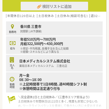
検討リストに追加
年間休日120日以上
土日祝休み
土日休み(相談可含む)
週32h以上
香川県 三豊市
詫間駅 (JR予讃線)
勤務地
年収510万円～700万円
月給322,500円～430,000円
給与
※想定・平均残業、各種手当を含んだ総額
※経験・スキルなどにより異なる
日本メディカルシステム株式会社
法人
薬局日本メディカルシステム 三豊北店
名
月～金
08：30～18：00
※上記時間帯で1日8時間、週40時間シフト制
勤務
時間
※休憩時間は法定通り付与
＼完全週休2日と土日祝休み／（三豊市エリア担当より）
土日祝休みで年間休日は122日と多く、残業も非常に少ないた
め、ワークライフバランスを重視して働きたい方に大変おすすめ