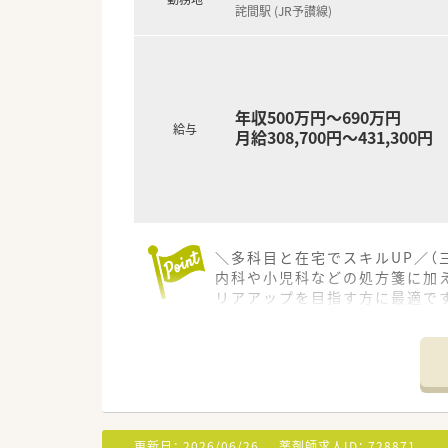
詫間駅 (JR予讃線)
■在宅業務にも日々取り組まれ
＜こんな方にもオススメ＞
■地域密着型の薬局で勤務希望
■将来的に長く薬剤師として勤
年収500万円～690万円
等々…
給与
月給308,700円～431,300円
少しでも気になった方はお問い
＼多科目と在宅でスキルUP／（
内科や小児科などの処方箋に加
リアアップを目指す方に最適で
＊------------------------------
【店舗情報と応需状況について】
■詫間駅から徒歩8分ほどのア
■1日あたり約75枚の処方箋を
■幅広い年代の薬剤師が常勤3名
更新日：
2026/06/26
薬剤師求人ID：
728871