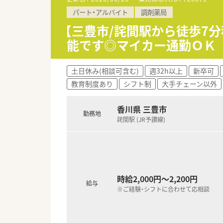
【法人特徴】
パート・アルバイト
調剤薬局
■香川県内全域に店舗展開中企
■社長は県薬剤師会の常務理事
【三豊市/詫間駅から徒歩7
■薬局運営以外にも保育園やサ
能です◎マイカー通勤ＯＫ
■奨学金返済のための手当支給制
■スポーツファーマシスト等各
■産休育休の働き方は100％で
土日休み(相談可含む)
週32h以上
新卒可
教育制度あり
シフト制
大手チェーン以外
【求人情報について】
■正社員として、長期でご活躍
香川県 三豊市
勤務地
■想定年収は500万円から69
詫間駅 (JR予讃線)
■就業時間は週32時間以上か
時給2,000円～2,200円
給与
※ご経験・シフトに合わせて応相談