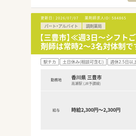
更新日：
2026/07/07
薬剤師求人ID：
584865
パート・アルバイト
調剤薬局
【三豊市】≪週3日～シフトご
剤師は常時2～3名対体制で
駅チカ
土日休み(相談可含む)
週休2.5日以
香川県 三豊市
勤務地
高瀬駅 (JR予讃線)
時給2,300円～2,300円
給与