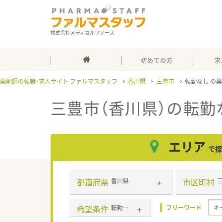
株式会社メディカルリソース
初めての方
求
薬剤師の転職・求人サイト ファルマスタッフ
香川県
三豊市
転勤なし
三豊市（香川県）の転勤
エリア
で探
都道府県
市区町村
香川県
希望条件
転勤なし
フリーワード