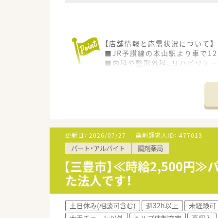
【店舗情報と応需状況について】
■JR予讃線の本山駅より車で1
■内科や整形外科、リハビリテ
■薬剤師は30代の常勤1名とパ
【募集背景と求める人物像につい
■組織体制強化のための増員募
■病院未経験でも調剤経験があ
■60代の方も相談可能となって
更新日：
2026/07/27
薬剤師求人ID：
477013
【求人情報について】
パート・アルバイト
調剤薬局
■正社員としての雇用で、年収は
■年間休日は117日確保されて
【三豊市】≪時給2,500
■日祝が固定の休みでその他の
た法人です！
【法人特徴について】
■地域に根差した患者様に信頼
土日休み(相談可含む)
週32h以上
未経験可
■香川県屈指の回復期リハビリ
大手チェーン以外
ヘルプ体制充実
高収入