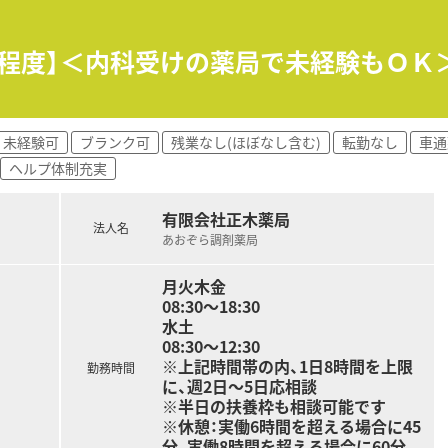
業です。
と坂出市薬剤師会の会長をされており、常に最新の薬局業界傾向
分程度】＜内科受けの薬局で未経験もＯＫ
ービス付き高齢者住宅などの社会福祉や卸などもグループとし
度あります。（5年間）
種資格取得にも積極的な法人です。
す。
未経験可
ブランク可
残業なし(ほぼなし含む)
転勤なし
車通
ヘルプ体制充実
いただける方を求めています。
有限会社正木薬局
0万円となっており、これまでのご経験やスキルによってはさら
法人名
あおぞら調剤薬局
らのご相談が可能となっており、転勤の心配もないため住み慣れ
月火木金
08:30～18:30
水土
08:30～12:30
※上記時間帯の内、1日8時間を上限
勤務時間
に、週2日～5日応相談
※半日の扶養枠も相談可能です
※休憩：実働6時間を超える場合に45
分、実働8時間を超える場合に60分