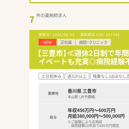
件の薬剤師求人
7
更新日：
2026/08/03
薬剤師求人ID：
557348
NEW
正社員
病院・クリニック
【三豊市】≪週休2日制で年間
イベートも充実◎病院経験
土日祝休み
週32h以上
残業なし(ほぼなし含
香川県 三豊市
勤務地
本山駅 (JR予讃線)
年収456万円～600万円
月給380,000円～500,000円
給与
※ご経験により応相談
病院経験10年目で450万円想定