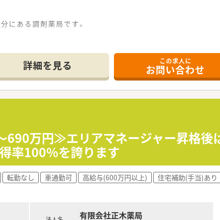
10分にある調剤薬局です。
。
しています。
が在籍しています。
この求人に
詳細を見る
お問い合わせ
されています。
度、薬剤師2～3名体制です。
舗展開の調剤薬局です。
域密着型の老舗薬局です。
0～690万円≫エリアマネージャー昇格後
リアに5店舗、善通寺エリアに1店舗ドミナント展開しておりま
得率100％を誇ります
就業されているので現場の状況も把握されています。
ており、地域に必要とされる医療を提供できるよう努められてい
転勤なし
車通勤可
高給与(600万円以上)
住宅補助(手当)あり
舗展開の調剤薬局です。
域密着型の老舗薬局です。
リアに5店舗、善通寺エリアに1店舗ドミナント展開しておりま
有限会社正木薬局
就業されているので現場の状況も把握されています。
法人名