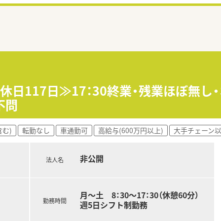
休日117日≫17：30終業・残業ほぼ無し
不問
む)
転勤なし
車通勤可
高給与(600万円以上)
大手チェーン
非公開
法人名
月～土 8：30～17：30（休憩60分）
勤務時間
週5日シフト制勤務