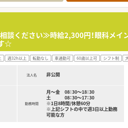
相談ください≫時給2,300円！眼科メイ
す☆
上
週32h以上
転勤なし
車通勤可
60歳以上可
シフト制
非公開
法人名
月～金 08：30～18：30
土 08：30～17：30
※1日8時間/休憩60分
勤務時間
※上記シフトの中で週3日以上勤務
可能な方