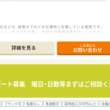
2分ほどの、緑豊かでのどかな場所に位置している病院です。
ーション科などを応需し、地域の回復期医療を担っています。
ート1名の少人数体制で、協力しながら業務を行っています。
この求人に
て】
詳細を見る
お問い合わせ
集であり、腰を据えて長期的に活躍できる方を歓迎しています。
れば応募可能で、新しい分野を意欲的に学ぶ姿勢が求められます
おり、経験豊富なベテランから若手まで幅広く活躍できる土壌
経験やスキルを考慮し456万円から600万円の提示となります
おり、仕事とプライベートのメリハリをつけて働くことが可能で
円≫パート募集 曜日・日数等まずはご相談
休日はシフト制となり、週5日勤務で安定した働き方が実現でき
される病院づくりを理念に掲げ、地域医療に貢献し続けています
ブランク可
転勤なし
車通勤可
高時給(2,500円以上)
扶養
テーション病棟を有し、地域の医療をリードする存在の法人です