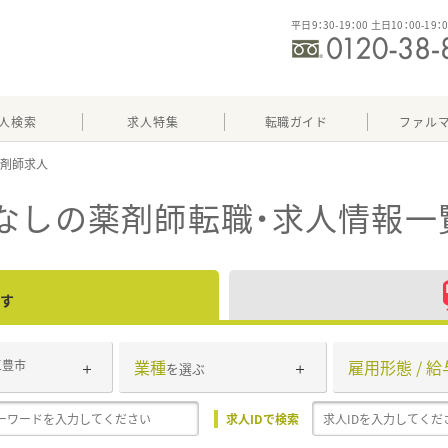
平日9：30-19：00 土日10：00-19：
人検索
求人特集
転職ガイド
ファル
なし
の薬剤師転職・求人情報一
す
業種
雇用形態 / 給
三豊市
を選ぶ
求人IDで検索