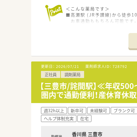
＜こんな薬局です＞
■高瀬駅 (JR予讃線)から徒歩
お車通勤ももちろん可能です
■眼科の処方箋をメインで応需
■薬剤師は常勤2名 パート1名
＜業務内容＞
■眼科の処方箋をメインで応需
■処方箋は120～130枚/日程
更新日：
2026/07/21
薬剤師求人ID：
728792
＜研修制度＞
正社員
調剤薬局
■香川県観音寺市を中心に9店
■令和3年で30周年を迎えた地
【三豊市/詫間駅】≪年収50
■観音寺エリアに3店舗、三豊エ
圏内で通勤便利！産休育休取
■社長も日々現場に出ておられ
■在宅業務にも日々取り組まれ
週32h以上
新卒可
未経験可
ブランク可
＜会社概要＞
ヘルプ体制充実
在宅
■香川県観音寺市を中心に9店
■令和3年で30周年を迎えた地
■観音寺エリアに3店舗、三豊エ
香川県 三豊市
勤務地
■社長も日々現場に出ておられ