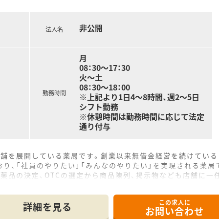
の提供を目指し、患者様中心の医療を実践することを重視してい
非公開
法人名
月
08：30～17：30
火～土
08：30～18：00
勤務時間
※上記より1日4～8時間、週2～5日
シフト勤務
※休憩時間は勤務時間に応じて法定
通り付与
店舗を展開している薬局です。創業以来無借金経営を続けている
り、「社員のやりたい」「みんなのやりたい」を実現される薬局
薬品の決定、OTCの選定から商品陳列、掲示物なども店舗に一
しております。
この求人に
詳細を見る
お問い合わせ