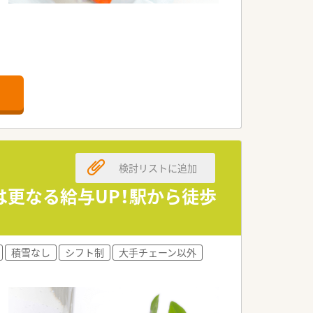
検討リストに追加
は更なる給与UP！駅から徒歩
す。
ます。
積雪なし
シフト制
大手チェーン以外
す。