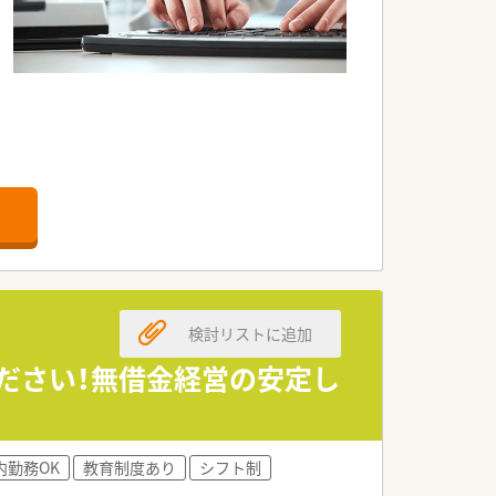
。
です。
検討リストに追加
。
す。
ください！無借金経営の安定し
ます。
。
内勤務OK
教育制度あり
シフト制
。