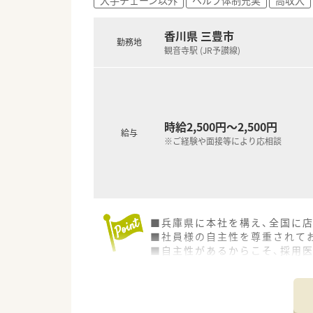
■心の通う温かい医療サービス
香川県 三豊市
勤務地
観音寺駅 (JR予讃線)
時給2,500円～2,500円
給与
※ご経験や面接等により応相談
■兵庫県に本社を構え、全国に
■社員様の自主性を尊重されてお
■自主性があるからこそ、採用医
患者様へのサービス提供に生か