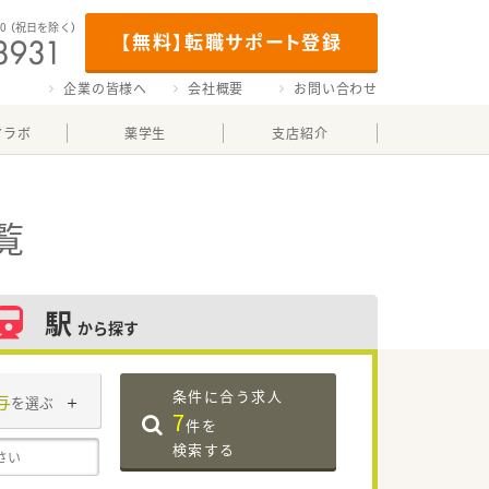
00
（祝日を除く）
【無料】転職サポート登録
企業の皆様へ
会社概要
お問い合わせ
マラボ
薬学生
支店紹介
覧
駅
から探す
条件に合う求人
与
を選ぶ
7
件を
検索する