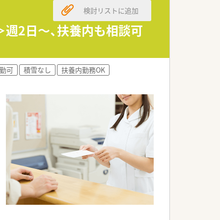
検討リストに追加
を知ることができます。
＞週2日～、扶養内も相談可
て事業展開されています。
勤可
積雪なし
扶養内勤務OK
に高年収のご相談も可能です。
た地域で長く働くことができます。