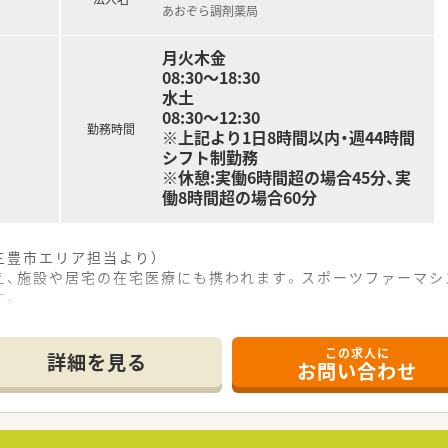
あおぞら調剤薬局
ており、地域に必要とされる医療を提供できるよう努められてい
月火木金
08:30～18:30
の方
水土
務を希望される方
08:30～12:30
勤務時間
※上記より1日8時間以内・週44時間
シフト制勤務
合わせくださいませ
※休憩:実働6時間超の場合45分、実
働8時間超の場合60分
三豊市エリア担当より）
え、施設や居宅の在宅医療にも携われます。スポーツファーマシ
す。
------------＊
この求人に
詳細を見る
お問い合わせ
クセスしやすい立地にあり、近隣のクリニックから内科や小児科
受け付けており、呼吸器科や循環器科など専門的な処方内容に
とパート1名在籍しており、事務員3名と協力して業務を行って