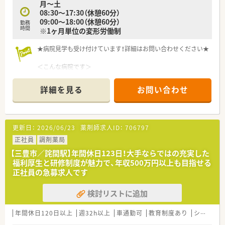
月～土
■調剤過誤・薬品の充填ミスを防ぐためにKBS音声監査システム
08:30～17:30（休憩60分）
を導入されています。
09:00～18:00（休憩60分）
勤務
■若手の方向けの新人研修も行われています。
時間
※1ヶ月単位の変形労働制
■電子薬歴やQRコードによる処方せん読み取り、薬品の発注・在
庫管理、在宅業務におけるタブレット型端末の活用等、様々な業
★病院見学も受け付けています！詳細はお問い合わせください★
務においてIT機器による効率化を図っています。
■新入社員の場合入社後は一週間程度、本部にて会社規則・ビジ
＜こんな病院です＞
ネスマナーを学びます。
■詫間駅より徒歩5分。目の前にバス停もあり、アクセスのよい
■お薬の専門的な知識だけでなく、接遇やコーチング研修を取り
病院です。マイカー通勤も可能です。
入れています。
詳細を見る
お問い合わせ
■総病床数は100床以上のケアミックス型病院です。症状が落ち
■薬局内勉強会や、各店舗で新薬についての情報を製薬会社の担
着かれている患者さんが多いので比較的ゆっくり働けます。
当者を招いて勉強会を行います。
■糖尿病外来・泌尿器科外来等の専門外来も診療されているほ
■中堅社員や幹部社員向けに、リーダー研修やマネージメント研
か、人口透析センターもございます。
修も行われています。
更新日：
2026/06/23
薬剤師求人ID：
706797
■地域の医療機関との連携を図りながら、患者様本位の治療を目
■福利厚生として、契約保養所の利用が可能です。
指している病院です。
正社員
調剤薬局
■会社都合によりアパートを借りた場合、住宅手当が支給されま
す（上限有り）
【三豊市／詫間駅】年間休日123日！大手ならではの充実した
＜業務内容＞
福利厚生と研修制度が魅力で、年収500万円以上も目指せる
■処方箋による調剤業務、服薬指導、薬剤情報の提供など
＜こんな方にもオススメ＞
正社員の急募求人です
■地元の薬局で働きたい方
＜研修制度＞
■午前のみシフトご希望の方
検討リストに追加
■現場の先輩薬剤師より指導を受けて頂きます。
■調剤設備のしっかりしている薬局をお探しの方
＜こんな方にもオススメ＞
年間休日120日以上
などお気軽にお問い合わせくださいませ！
週32h以上
車通勤可
教育制度あり
シフト制
■残業の少ない環境で働きたい方