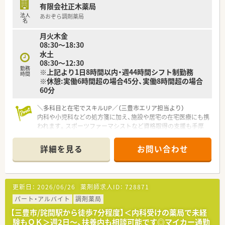
■在宅業務にも日々取り組まれており、地域に必要とされる医療
有限会社正木薬局
を提供できるよう努められています。
法人
あおぞら調剤薬局
名
＜こんな方にもオススメ＞
月火木金
■地域密着型の薬局で勤務希望の方
08:30～18:30
■将来的に長く薬剤師として勤務を希望される方
水土
等々…
08:30～12:30
勤務
※上記より1日8時間以内・週44時間シフト制勤務
少しでも気になった方はお問い合わせくださいませ
時間
※休憩:実働6時間超の場合45分、実働8時間超の場合
60分
＼多科目と在宅でスキルUP／（三豊市エリア担当より）
内科や小児科などの処方箋に加え、施設や居宅の在宅医療にも携
われます。スポーツファーマシストなど資格取得の支援も手厚
く、キャリアアップを目指す方に最適です。
＊------------------------------------------＊
詳細を見る
お問い合わせ
【店舗情報と応需状況について】
■詫間駅から徒歩8分ほどのアクセスしやすい立地にあり、近隣
のクリニックから内科や小児科などを応需しています。
更新日：
2026/06/26
薬剤師求人ID：
728871
■1日あたり約75枚の処方箋を受け付けており、呼吸器科や循環
器科など専門的な処方内容にも対応している店舗です。
パート・アルバイト
調剤薬局
■幅広い年代の薬剤師が常勤3名とパート1名在籍しており、事
【三豊市/詫間駅から徒歩7分程度】＜内科受けの薬局で未経
務員3名と協力して業務を行っています。
験もＯＫ＞週2日～、扶養内も相談可能です◎マイカー通勤