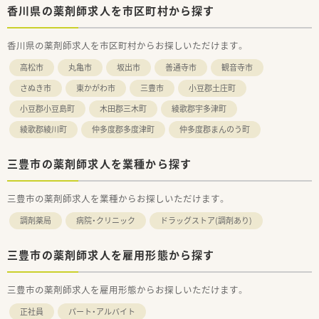
す。現在約3割が調剤取扱店舗です。
香川県の薬剤師求人を市区町村から探す
■様々な福利厚生制度で、業界トップクラスの満足度を誇ってお
ります。誰もが安心して働ける職場づくりを目指しています。
香川県の薬剤師求人を市区町村からお探しいただけます。
■地域のお客様と共に取り組む地域支援・社会貢献活動も活発に
行っております。
高松市
丸亀市
坂出市
善通寺市
観音寺市
＜こんな方にもオススメ＞
さぬき市
東かがわ市
三豊市
小豆郡土庄町
■福利厚生などがしっかりしている企業で働きたい方
小豆郡小豆島町
木田郡三木町
綾歌郡宇多津町
■研修制度を利用してご自身のスキルアップもしていきたい方
等々
綾歌郡綾川町
仲多度郡多度津町
仲多度郡まんのう町
三豊市の薬剤師求人を業種から探す
三豊市の薬剤師求人を業種からお探しいただけます。
調剤薬局
病院・クリニック
ドラッグストア(調剤あり)
三豊市の薬剤師求人を雇用形態から探す
三豊市の薬剤師求人を雇用形態からお探しいただけます。
正社員
パート・アルバイト