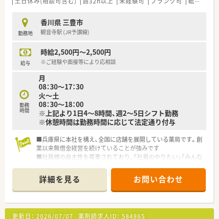
土日休み(相談可含む)
週32h以上
未経験可
ブランク可
転勤なし
香川県 三豊市
観音寺駅 (JR予讃線)
勤務地
時給2,500円～2,500円
※ご経験や面接等により応相談
給与
月
08：30～17：30
火～土
08：30～18：00
勤務
時間
※上記より1日4～8時間、週2～5日シフト勤務
※休憩時間は勤務時間に応じて法定通り付与
■兵庫県に本社を構え、全国に店舗を展開している薬局です。創
業以来無借金経営を続けていることが強みです
■社員様の自主性を尊重されており、「社員のやりたい」「みんな
のやりたい」を実現される薬局です。
■自主性があるからこそ、採用医薬品の決定、OTCの選定から商
詳細を見る
お問い合わせ
品陳列、掲示物なども店舗に一任をされており、
患者様へのサービス提供に生かしております。
更新日：
2026/07/07
薬剤師求人ID：
584865