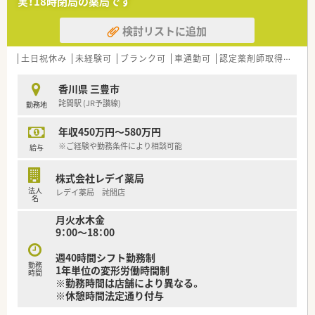
実！18時閉局の薬局です
■居宅や施設への訪問薬剤管理指導といった在宅業務にも積極
的に携わり、地域包括ケアシステムの一翼を担う重要な役割を果
検討リストに追加
たします。
■将来的なキャリアとして、店舗運営を支える薬局長職や、複数
の店舗を統括するエリアマネージャーへのステップアップも目
土日祝休み
未経験可
ブランク可
車通勤可
認定薬剤師取得支援あり
指せます。
香川県 三豊市
【職場環境と雰囲気】
詫間駅 (JR予讃線)
勤務地
■大手企業ならではのコンプライアンス意識が非常に高く、産休
や育休の取得実績も豊富で、子育て世代の薬剤師が多数活躍して
年収450万円～580万円
いる職場です。
■年1回の面談機会が設けられており、自分の今後のキャリアプ
※ご経験や勤務条件により相談可能
給与
ランや現在の悩みについて上司に直接相談できる風通しの良い
雰囲気です。
株式会社レデイ薬局
■電子薬歴や最新のピッキングシステムを導入して対物業務の
法人
レデイ薬局 詫間店
効率化を図っており、患者様と向き合う対人業務に集中できる環
名
境が整っています。
月火水木金
9：00～18：00
【想定されるキャリアイメージ】
■「スタンダードコース」では疾患別のWEB研修を通じて内部資
週40時間シフト勤務制
格を取得し、専門性を高めながら手当として給与に反映させるこ
勤務
1年単位の変形労働時間制
とが可能です。
時間
※勤務時間は店舗により異なる。
■「エキスパートコース」を選択すれば、がんや糖尿病などの認
※休憩時間法定通り付与
定薬剤師取得に必要な費用を会社負担で支援してくれる制度が
利用できます。