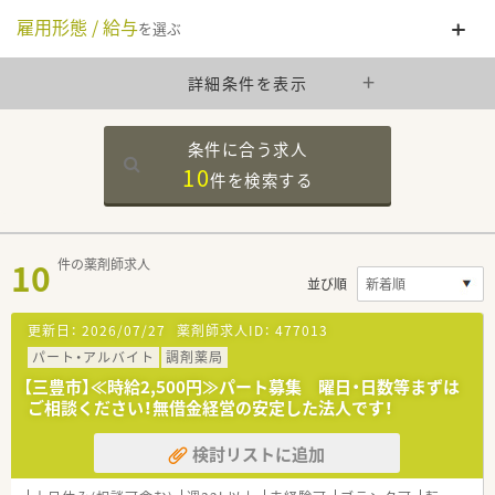
雇用形態 / 給与
を選ぶ
詳細条件を表示
条件に合う求人
10
件を
検索する
10
件の薬剤師求人
並び順
更新日：
2026/07/27
薬剤師求人ID：
477013
パート・アルバイト
調剤薬局
【三豊市】≪時給2,500円≫パート募集 曜日・日数等まずは
ご相談ください！無借金経営の安定した法人です！
検討リストに追加