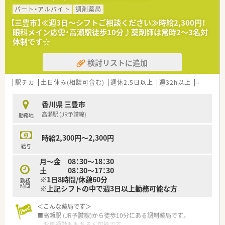
パート・アルバイト
調剤薬局
【三豊市】≪週3日～シフトご相談ください≫時給2,300円！
眼科メイン応需・高瀬駅徒歩10分♪薬剤師は常時2～3名対
体制です☆
検討リストに追加
駅チカ
土日休み(相談可含む)
週休2.5日以上
週32h以上
転勤なし
香川県 三豊市
高瀬駅 (JR予讃線)
勤務地
時給2,300円～2,300円
給与
月～金 08：30～18：30
土 08：30～17：30
※1日8時間/休憩60分
勤務
時間
※上記シフトの中で週3日以上勤務可能な方
＜こんな薬局です＞
■高瀬駅 (JR予讃線)から徒歩10分にある調剤薬局です。
お車通勤ももちろん可能です。