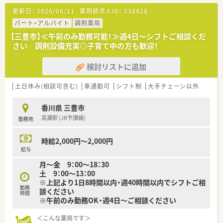
す（上限有り）
■調剤・投薬・監査等外来処方箋対応をお願いいたします。
更新日：
2026/06/11
薬剤師求人ID：
538828
＜こんな方にもオススメ＞
＜研修制度＞
パート・アルバイト
調剤薬局
■地元の薬局で働きたい方
■ご入職後は実務を通じて一連の業務を習得いただきます。
【三豊市】≪午前のみ勤務可能！≫週4日～シフトご相談くだ
■福利厚生・研修制度を重視される方
さい 調剤設備充実◎子育て中の方も歓迎！
■調剤設備のしっかりしている薬局をお探しの方
＜法人特徴＞
調剤薬局を併設している調剤併設型、「フジでのお買い物のつい
検討リストに追加
などお気軽にお問い合わせくださいませ！
でにあのお薬や化粧品を・・・」というお客様の生活シーンに対応
したインストア型、そのインストア型の中でも化粧品を専門に扱
うコスメ店など地域のお客様のニーズに合わせた店舗展開をし
土日休み(相談可含む)
車通勤可
シフト制
大手チェーン以外
ております。
■ツルハグループとして瀬戸内海圏にてドミナント展開を強化
香川県 三豊市
している地域№１のドラッグチェーンです。
高瀬駅 (JR予讃線)
勤務地
今後も更に、ドラッグストアと調剤薬局の併設店を標準型店舗
として、利便性と専門性を兼ね備えた店舗展開を図って参りま
す。
時給2,000円～2,000円
■愛媛県を中心に四国・中国エリアに228店舗展開しておりま
給与
す。現在約3割が調剤取扱店舗です。
月～金 9：00～18：30
■様々な福利厚生制度で、業界トップクラスの満足度を誇ってお
土 9：00～13：00
ります。誰もが安心して働ける職場づくりを目指しています。
※上記より1日8時間以内・週40時間以内でシフトご相
■地域のお客様と共に取り組む地域支援・社会貢献活動も活発に
勤務
談ください
行っております。
時間
※午前のみ勤務OK・週4日～ご相談ください
＜こんな方にもオススメ＞
＜こんな薬局です＞
■福利厚生などがしっかりしている企業で働きたい方