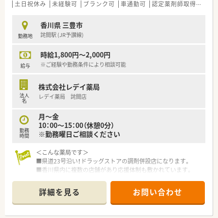
＜研修制度＞
土日祝休み
未経験可
ブランク可
車通勤可
認定薬剤師取得支援あり
■現場の先輩薬剤師より指導を受けて頂きます。
■薬局内勉強会をはじめ、キャリアに合わせた各種研修制度が導
香川県 三豊市
入されています。
詫間駅 (JR予讃線)
勤務地
＜法人概要＞
時給1,800円～2,000円
■徳島県を中心に11店舗展開中の地場企業です。
■水剤分注機や全自動錠剤分包機を採用するなど、安全で効率よ
※ご経験や勤務条件により相談可能
給与
い最新システム環境を整えられています。
■調剤過誤・薬品の充填ミスを防ぐためにKBS音声監査システム
株式会社レデイ薬局
を導入されています。
法人
レデイ薬局 詫間店
■若手の方向けの新人研修も行われています。
名
■電子薬歴やQRコードによる処方せん読み取り、薬品の発注・在
月～金
庫管理、在宅業務におけるタブレット型端末の活用等、様々な業
10：00～15：00（休憩0分）
務においてIT機器による効率化を図っています。
勤務
※勤務曜日ご相談ください
■新入社員の場合入社後は一週間程度、本部にて会社規則・ビジ
時間
ネスマナーを学びます。
■お薬の専門的な知識だけでなく、接遇やコーチング研修を取り
＜こんな薬局です＞
入れています。
■県道23号沿い！ドラッグストアの調剤併設店になります。
■薬局内勉強会や、各店舗で新薬についての情報を製薬会社の担
■香川県内に複数の店舗があり応援体制も敷かれています。
当者を招いて勉強会を行います。
■ドラッグストア併設の強みを生かし、地域に対して面対応で処
■中堅社員や幹部社員向けに、リーダー研修やマネージメント研
方箋応需しています。
詳細を見る
お問い合わせ
修も行われています。
■車通勤応相談。詫間駅からも徒歩11分程度で通勤できます。
■福利厚生として、契約保養所の利用が可能です。
■会社都合によりアパートを借りた場合、住宅手当が支給されま
＜業務内容＞