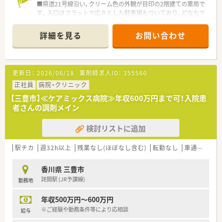
■県道21号線沿い、クリーム色の外観が目印の2階建ての薬局で
■研修制度を利用してご自身のスキルアップもしていきたい方
す。入口はフラットで広々とした駐車場もついており、どなたで
等々
も来局しやすい設計となっています。
■隣接する医院より内科、消化器科、リハビリテーション科を応
詳細を見る
お問い合わせ
需しています。
＜設備導入＞
■ＫＢＳ音声監査システム・処方箋情報をＱＲコード読み込み・
更新日：
2026/06/18
薬剤師求人ID：
355560
自動錠剤分包機リトリア・散剤全自動分包機・散剤錠剤一括分包
機を導入しています。
正社員
病院・クリニック
【三豊市】≪ケアミックス病院≫年収600万円まで可！入院患
＜業務内容＞
者さんの調剤メイン
■処方箋による調剤業務、服薬指導、薬剤情報の提供など
■応需処方箋枚数は30枚～40枚/日ですが、午前中に半分以上が
検討リストに追加
来局されます。
＜研修制度＞
駅チカ
週32h以上
残業なし(ほぼなし含む)
転勤なし
車通勤可
高
■現場の先輩薬剤師より指導を受けて頂きます。
■薬局内勉強会をはじめ、キャリアに合わせた各種研修制度が導
香川県 三豊市
入されています。
詫間駅 (JR予讃線)
勤務地
＜法人概要＞
年収500万円～600万円
■徳島県を中心に11店舗展開中の地場企業です。
■水剤分注機や全自動錠剤分包機を採用するなど、安全で効率よ
※ご経験や勤務条件等により応相談
給与
い最新システム環境を整えられています。