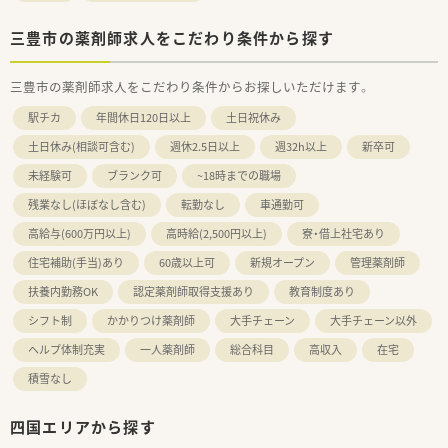
三豊市の薬剤師求人をこだわり条件から探す
三豊市の薬剤師求人をこだわり条件からお探しいただけます。
駅チカ
年間休日120日以上
土日祝休み
土日休み(相談可含む)
週休2.5日以上
週32h以上
新卒可
未経験可
ブランク可
~18時までの職場
残業なし(ほぼなし含む)
転勤なし
車通勤可
高給与(600万円以上)
高時給(2,500円以上)
寮・借上社宅あり
住宅補助(手当)あり
60歳以上可
新規オープン
管理薬剤師
扶養内勤務OK
認定薬剤師取得支援あり
教育制度あり
シフト制
かかりつけ薬剤師
大手チェーン
大手チェーン以外
ヘルプ体制充実
一人薬剤師
総合科目
高収入
在宅
積雪なし
四国エリアから探す