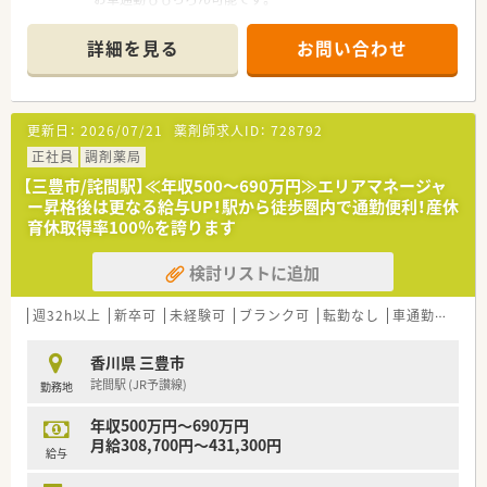
■眼科の処方箋をメインで応需しています。
■薬剤師は常勤2名 パート1名が在籍しています。
詳細を見る
お問い合わせ
＜業務内容＞
■眼科の処方箋をメインで応需されています。
■処方箋は120～130枚/日程度、薬剤師2～3名体制です。
更新日：
2026/07/21
薬剤師求人ID：
728792
＜研修制度＞
正社員
調剤薬局
■香川県観音寺市を中心に9店舗展開の調剤薬局です。
【三豊市/詫間駅】≪年収500～690万円≫エリアマネージャ
■令和3年で30周年を迎えた地域密着型の老舗薬局です。
ー昇格後は更なる給与UP！駅から徒歩圏内で通勤便利！産休
■観音寺エリアに3店舗、三豊エリアに5店舗、善通寺エリアに1
育休取得率100％を誇ります
店舗ドミナント展開しております。
■社長も日々現場に出ておられ就業されているので現場の状況
検討リストに追加
も把握されています。
■在宅業務にも日々取り組まれており、地域に必要とされる医療
を提供できるよう努められています。
週32h以上
新卒可
未経験可
ブランク可
転勤なし
車通勤可
高給
＜会社概要＞
香川県 三豊市
■香川県観音寺市を中心に9店舗展開の調剤薬局です。
詫間駅 (JR予讃線)
勤務地
■令和3年で30周年を迎えた地域密着型の老舗薬局です。
■観音寺エリアに3店舗、三豊エリアに5店舗、善通寺エリアに1
年収500万円～690万円
店舗ドミナント展開しております。
月給308,700円～431,300円
■社長も日々現場に出ておられ就業されているので現場の状況
給与
も把握されています。