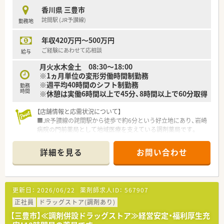
■調剤経験のある方
香川県 三豊市
■比較的ゆったりとした働き方をご希望の方
詫間駅 (JR予讃線)
勤務地
年収420万円～500万円
ご経験にあわせて応相談
給与
月火水木金土 08:30～18:00
※1ヵ月単位の変形労働時間制勤務
※週平均40時間のシフト制勤務
勤務
時間
※休憩は実働6時間以上で45分、8時間以上で60分取得
【店舗情報と応需状況について】
■JR予讃線の詫間駅から徒歩で約6分という好立地にあり、岩崎
病院の門前薬局として地域医療を支えている調剤薬局です。
■応需科目は総合科目となっており、多種多様な処方箋に触れる
ことで、薬剤師としての臨床経験を幅広く積むことが可能です。
詳細を見る
お問い合わせ
■1日あたりの処方箋枚数は50枚から60枚程度で、常時2名から
3名の薬剤師体制により、相互に協力しながら業務を進めていま
す。
更新日：
2026/06/22
薬剤師求人ID：
567907
【想定される業務内容】
■処方箋に基づく正確な調剤や監査、患者様の不安を解消する服
正社員
ドラッグストア(調剤あり)
薬指導に加え、継続的な健康管理をサポートするかかりつけ業務
【三豊市】≪調剤併設ドラッグストア≫経営安定・福利厚生充
を担います。