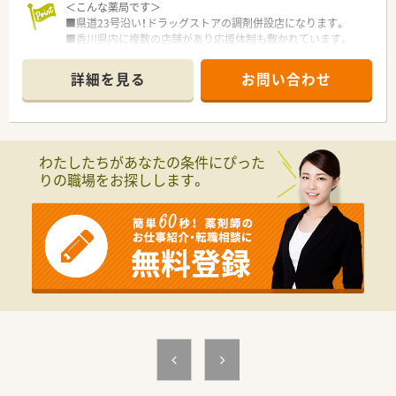
＜こんな薬局です＞
■薬剤師としての現場経験を積んだ後は、人事や採用、教育、店
■県道23号沿い！ドラッグストアの調剤併設店になります。
舗開発といった本部職へのジョブチェンジに挑戦できる道も開
■香川県内に複数の店舗があり応援体制も敷かれています。
かれています。
■ドラッグストア併設の強みを生かし、地域に対して面対応で処
方箋応需しています。
詳細を見る
お問い合わせ
■車通勤応相談。詫間駅からも徒歩11分程度で通勤できます。
＜業務内容＞
■調剤・投薬・監査等外来処方箋対応をお願いいたします。
わたしたちがあなたの条件にぴった
＜研修制度＞
りの職場をお探しします。
■ご入職後は実務を通じて一連の業務を習得いただきます。
＜法人特徴＞
調剤薬局を併設している調剤併設型、「フジでのお買い物のつい
でにあのお薬や化粧品を・・・」というお客様の生活シーンに対応
したインストア型、そのインストア型の中でも化粧品を専門に扱
うコスメ店など地域のお客様のニーズに合わせた店舗展開をし
ております。
■ツルハグループとして瀬戸内海圏にてドミナント展開を強化
している地域№１のドラッグチェーンです。
今後も更に、ドラッグストアと調剤薬局の併設店を標準型店舗
として、利便性と専門性を兼ね備えた店舗展開を図って参りま
す。
■愛媛県を中心に四国・中国エリアに228店舗展開しておりま