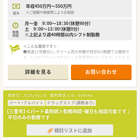
年収450万円～550万円
※ご経験や面接等により応相談
給与
月～金 9：00～18：30（休憩90分）
土 9：00～13：00（休憩0分）
勤務
※上記より週40時間以内シフト制勤務
時間
＜こんな薬局です＞
■県道21号線沿い、クリーム色の外観が目印の2階建ての薬局で
す。入口はフラットで広々とした駐車場もついており、どなたで
も来局しやすい設計となっています。
■隣接する医院より内科、消化器科、リハビリテーション科を応
詳細を見る
お問い合わせ
需しています。
＜設備導入＞
■ＫＢＳ音声監査システム・処方箋情報をＱＲコード読み込み・
更新日：
2026/06/18
薬剤師求人ID：
499544
自動錠剤分包機リトリア・散剤全自動分包機・散剤錠剤一括分包
機を導入しています。
パート・アルバイト
ドラッグストア(調剤あり)
【三豊市】≪パート薬剤師≫勤務時間・曜日も相談可能です♪
＜業務内容＞
平日のみの勤務です
■処方箋による調剤業務、服薬指導、薬剤情報の提供など
■応需処方箋枚数は30枚～40枚/日ですが、午前中に半分以上が
検討リストに追加
来局されます。