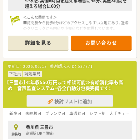
※休憩：実働6時間を超える場合に45分、実働8時間を
超える場合に60分
＜こんな薬局です＞
■詫間駅から徒歩8分ほどのアクセスしやすい立地にあり、近隣
のクリニックから内科や小児科などを応需しています。
■1日あたり約75枚の処方箋を受け付けており、呼吸器科や循環
器科など内科を中心とした処方内容に対応している店舗です。
詳細を見る
お問い合わせ
■幅広い年代の薬剤師が常勤3名とパート1名在籍しており、事
務員3名と協力して業務を行っています。
＜こんな企業です＞
更新日：
2026/06/18
薬剤師求人ID：
537771
■香川県内全域に店舗展開中企業です。
■社長は県薬剤師会の常務理事と坂出市薬剤師会の会長をされ
正社員
調剤薬局
ており、常に最新の薬局業界傾向を知ることができます。
【三豊市】≪年収550万円まで相談可能≫有給消化率も高
■薬局運営以外にも保育園やサービス付き高齢者住宅などの社
め 音声監査システム・各全自動分包機完備です！
会福祉や卸などもグループとして事業展開されています。
■奨学金返済のための手当支給制度あります。（5年間）
検討リストに追加
■スポーツファーマシスト等各種資格取得にも積極的な法人で
す。
新卒可
未経験可
ブランク可
車通勤可
シフト制
大手チェーン以外
香川県 三豊市
高瀬駅 (JR予讃線)
勤務地