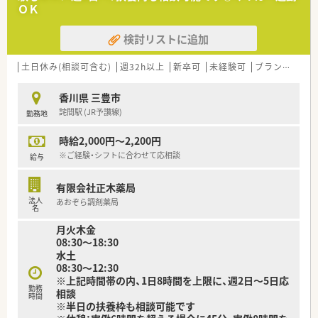
ＯＫ
【法人特徴】
■香川県内全域に店舗展開中企業です。
検討リストに追加
■社長は県薬剤師会の常務理事と坂出市薬剤師会の会長をされ
ており、常に最新の薬局業界傾向を知ることができます。
■薬局運営以外にも保育園やサービス付き高齢者住宅などの社
土日休み(相談可含む)
週32h以上
新卒可
未経験可
ブランク可
残
会福祉や卸などもグループとして事業展開されています。
■奨学金返済のための手当支給制度あります。（5年間）
香川県 三豊市
■スポーツファーマシスト等各種資格取得にも積極的な法人で
詫間駅 (JR予讃線)
勤務地
す。
■産休育休の働き方は100％です。
時給2,000円～2,200円
※ご経験・シフトに合わせて応相談
給与
【求人情報について】
■正社員として、長期でご活躍いただける方を求めています。
有限会社正木薬局
■想定年収は500万円から690万円となっており、これまでのご
法人
あおぞら調剤薬局
経験やスキルによってはさらに高年収のご相談も可能です。
名
■就業時間は週32時間以上からのご相談が可能となっており、
月火木金
転勤の心配もないため住み慣れた地域で長く働くことができま
08:30～18:30
す。
水土
08:30～12:30
※上記時間帯の内、1日8時間を上限に、週2日～5日応
勤務
相談
時間
※半日の扶養枠も相談可能です