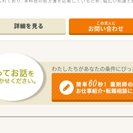
入れており、多科目の処方箋を応需しているため、幅広い知識と
。
------------＊
この求人に
詳細を見る
お問い合わせ
スが良く、マイカーでの通勤も可能となっているため毎日の移
外科などの処方箋を1日50枚から60枚ほど応需しており、幅
対応までの在宅業務にも積極的に取り組んでおり、地域医療へ深
複数の調剤薬局を展開しており、地域に根差した安定した経営基
も受けているため、希望に応じて他店舗での勤務を経験しスキル
わたしたちがあなたの条件にぴっ
ッフが業務に専念できるよう現場のフォローのために日々奔走
ト薬剤師が1名、さらに事務スタッフ2名が在籍し、協力し合い
年代のスタッフが活躍しており、特に30代から40代の層が全体
るため活気があり、困ったことがあってもすぐに相談できる風通