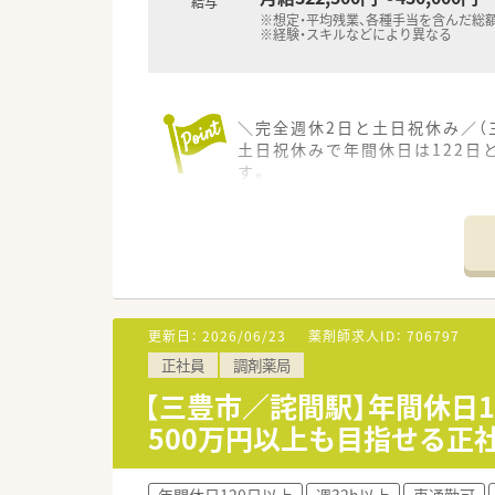
給与
※想定・平均残業、各種手当を含んだ総
※経験・スキルなどにより異なる
＼完全週休2日と土日祝休み／（
土日祝休みで年間休日は122日
す。
【店舗情報と応需状況について】
■JR予讃線の詫間駅から車で4
■門前にある三豊市立みとよ市
■新規開局の店舗のため現在の
【募集背景と求める人物像につい
更新日：
2026/06/23
薬剤師求人ID：
706797
■中途採用により即戦力の優秀
正社員
調剤薬局
■これまでの店舗運営で管理薬
■店舗ごとに独立採算制を敷い
【三豊市／詫間駅】年間休日
500万円以上も目指せる正
【法人特徴について】
■1990年に全国で初めて医療
■愛をもって医療に貢献すると
年間休日120日以上
週32h以上
車通勤可