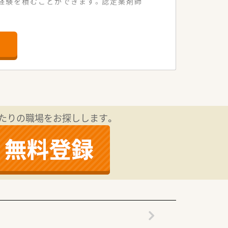
経験を積むことができます。認定薬剤師
動がとても便利です。
広く学べる環境です。
く貢献できる店舗です。
盤を確立しています。
を高めることが可能です。
たりの職場をお探しします。
してくださる温かい社風です。
ながら業務を進めています。
の約60パーセントを占めます。
しの良いアットホームな職場です。