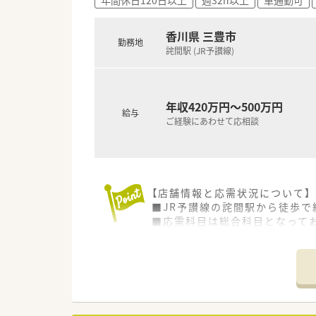
■創業以来45期連続で増収増益
【想定される業務内容】
香川県 三豊市
勤務地
■総合科目に対応した正確な調
詫間駅 (JR予讃線)
■患者様に対して薬の適切な服
■近隣エリアの患者様を対象と
年収420万円～500万円
給与
ご経験にあわせて応相談
【店舗情報と応需状況について】
■JR予讃線の詫間駅から徒歩で
■応需科目は総合科目となって
■1日あたりの処方箋枚数は50
【想定される業務内容】
■処方箋に基づく正確な調剤や
ます。
■居宅や施設への訪問薬剤管理