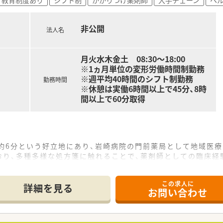
を継続しており、無借金経営で自己資本比率は60％を誇ります
非公開
法人名
剤業務をはじめ、調剤された医薬品の厳格な監査を行います。
用方法や注意事項を説明する、丁寧な服薬指導を担当します。
した在宅医療業務など、地域に根ざした貢献業務にも携わります
月火水木金土 08:30～18:00
※1ヵ月単位の変形労働時間制勤務
※週平均40時間のシフト制勤務
勤務時間
※休憩は実働6時間以上で45分、8時
間以上で60分取得
約6分という好立地にあり、岩崎病院の門前薬局として地域医
おり、多種多様な処方箋に触れることで、薬剤師としての臨床経
枚から60枚程度で、常時2名から3名の薬剤師体制により、相互
この求人に
詳細を見る
お問い合わせ
監査、患者様の不安を解消する服薬指導に加え、継続的な健康管
指導といった在宅業務にも積極的に携わり、地域包括ケアシス