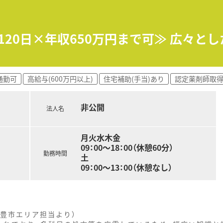
舗運営を支える薬局長職や、複数の店舗を統括するエリアマネー
120日×年収650万円まで可≫ 広々と
イアンス意識が非常に高く、産休や育休の取得実績も豊富で、子
ており、自分の今後のキャリアプランや現在の悩みについて上司
通勤可
高給与(600万円以上)
住宅補助(手当)あり
認定薬剤師取
システムを導入して対物業務の効率化を図っており、患者様と
非公開
法人名
患別のWEB研修を通じて内部資格を取得し、専門性を高めな
月火水木金
09：00～18：00（休憩60分）
択すれば、がんや糖尿病などの認定薬剤師取得に必要な費用を会
勤務時間
土
09：00～13：00（休憩なし）
んだ後は、人事や採用、教育、店舗開発といった本部職へのジョ
豊市エリア担当より）