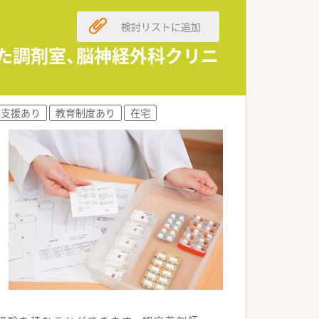
ジャーへのステップアップも目指せま
検討リストに追加
した調剤室、脳神経外科クリニ
育て世代の薬剤師が多数活躍している職
に直接相談できる風通しの良い雰囲気で
得支援あり
教育制度あり
在宅
向き合う対人業務に集中できる環境が整
がら手当として給与に反映させることが可
社負担で支援してくれる制度が利用でき
ブチェンジに挑戦できる道も開かれてい