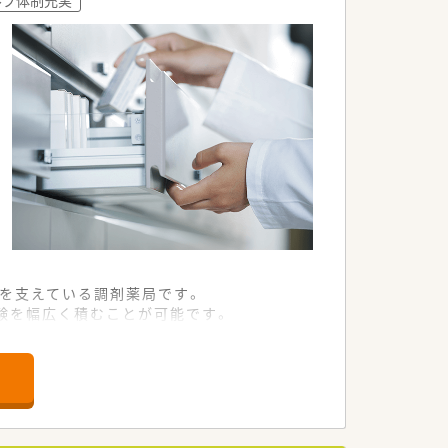
。
。
療を支えている調剤薬局です。
験を幅広く積むことが可能です。
に協力しながら業務を進めています。
理をサポートするかかりつけ業務を担い
テムの一翼を担う重要な役割を果たしま