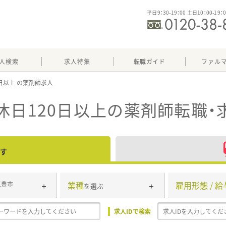
平日9：30-19：00 土日10：00-19：
人検索
求人特集
転職ガイド
ファル
0日以上
休日120日以上
の薬剤師転職・
す
業種
雇用形態 / 給
三豊市
を選ぶ
求人IDで検索