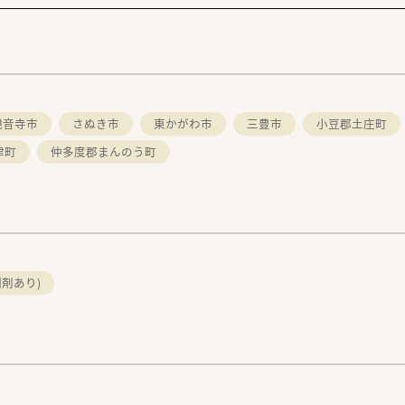
観音寺市
さぬき市
東かがわ市
三豊市
小豆郡土庄町
津町
仲多度郡まんのう町
剤あり)