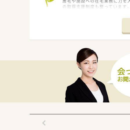
居宅や施設への在宅業務に力を
の取得支援制度も整っています
＊------------------------------
【店舗情報と応需状況について】
■高瀬駅から徒歩11分とアクセ
■内科や整形外科をはじめ脳神経
■個人宅への居宅訪問から施設
【法人特徴について】
■香川県や愛媛県などを中心に
■特定派遣事業者としての認定
■社長は非薬剤師ですが、スタ
【職場環境と雰囲気】
■現在は常勤薬剤師が2名とパー
■20代から60代までの幅広い
■若手薬剤師も多く在籍してい