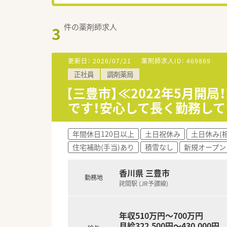
件の薬剤師求人
3
更新日：
2026/07/21
薬剤師求人ID：
469869
正社員
調剤薬局
【三豊市】≪2022年5月開
です！安心して長く勤務し
年間休日120日以上
土日祝休み
土日休み(
住宅補助(手当)あり
積雪なし
新規オープン
香川県 三豊市
勤務地
詫間駅 (JR予讃線)
年収510万円～700万円
月給322,500円～430,000円