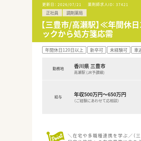
す。
更新日：
2026/07/21
薬剤師求人ID：
37421
■将来的なキャリアとして、店
正社員
調剤薬局
す。
【三豊市/高瀬駅】≪年間休日
【職場環境と雰囲気】
ックから処方箋応需
■大手企業ならではのコンプラ
場です。
■年1回の面談機会が設けられ
年間休日120日以上
新卒可
未経験可
車
す。
■電子薬歴や最新のピッキング
っています。
香川県 三豊市
勤務地
高瀬駅 (JR予讃線)
【想定されるキャリアイメージ】
■「スタンダードコース」では疾
能です。
年収500万円～650万円
■「エキスパートコース」を選
給与
（ご経験にあわせて応相談）
ます。
■薬剤師としての現場経験を積
ます。
＼在宅や多職種連携を学ぶ／（三