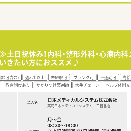
局！≫土日祝休み！内科・整形外科・心療内
ていきたい方におススメ♪
相談可含む)
週32h以上
未経験可
ブランク可
車通勤可
高給
教育制度あり
かかりつけ薬剤師
大手チェーン
ヘルプ体制充
日本メディカルシステム株式会社
法人名
薬局日本メディカルシステム 三豊北店
月～金
08：30～18：00