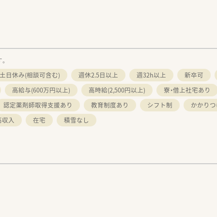
す。
土日休み(相談可含む)
週休2.5日以上
週32h以上
新卒可
高給与(600万円以上)
高時給(2,500円以上)
寮・借上社宅あり
認定薬剤師取得支援あり
教育制度あり
シフト制
かかりつ
高収入
在宅
積雪なし