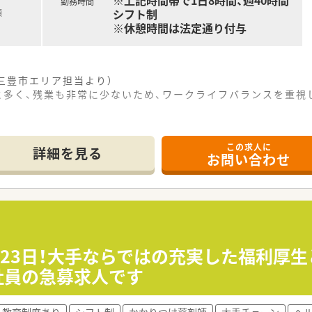
※上記時間帯で1日8時間、週40時間
勤務時間
シフト制
額
※休憩時間は法定通り付与
三豊市エリア担当より）
と多く、残業も非常に少ないため、ワークライフバランスを重
この求人に
分の好立地となっており、ブルーの大きな看板が目印の店舗です
詳細を見る
お問い合わせ
民病院より総合科目の処方箋をメインに面で応需しております
応需枚数は少なめであり、薬剤師1名体制で運営しています。
て】
なキャリア人材を確保し、組織全体の活性化を図るための募集で
剤師の経験や在宅業務の経験をお持ちの方を歓迎しております
ているため、経営的な視点や数字への高い意識を持つ方を求めま
123日！大手ならではの充実した福利厚
社員の急募求人です
モールを誕生させた実績を持ち、直営で120店舗を展開していま
いう理念を掲げ、各店舗へ健康機器を配置するなど未病に注力し
教育制度あり
シフト制
かかりつけ薬剤師
大手チェーン
ヘ