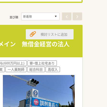
並び順
検討リストに追加
科メイン 無借金経営の法人
与(600万円以上)
寮・借上社宅あり
実
一人薬剤師
総合科目
高収入