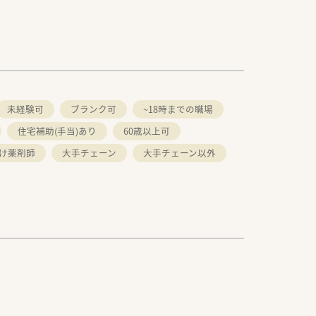
未経験可
ブランク可
~18時までの職場
住宅補助(手当)あり
60歳以上可
け薬剤師
大手チェーン
大手チェーン以外