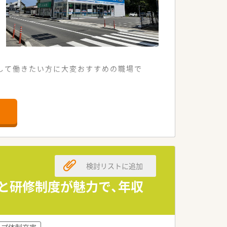
視して働きたい方に大変おすすめの職場で
。
。
す。
検討リストに追加
。
す。
生と研修制度が魅力で、年収
す。
ます。
ルプ体制充実