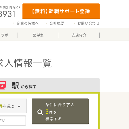
00
（祝日を除く）
【無料】転職サポート登録
企業の皆様へ
会社概要
お問い合わせ
マラボ
薬学生
支店紹介
求人情報一覧
駅
から探す
条件に合う求人
与
を選ぶ
3
件を
検索する