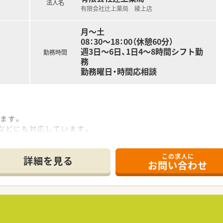
法人名
有限会社辻上薬局 綾上店
監査、患者様への丁寧な服薬指導をはじめとして、各種薬歴管理
極的に取り組んでおり、往診への同行や無菌調剤台を使用した高
月～土
シューズ等の豊富な商品を取り扱っており、患者様の相談に乗り
08：30～18：00（休憩60分）
週3日～6日、1日4～8時間シフト勤
勤務時間
務
勤務曜日・時間応相談
。
ます。
などにも対応しています。
会社辻上薬局・有限会社アインス）は、県下一円の店舗連携を通
この求人に
職場づくりを目指し、福利厚生などを充実させて環境を整えてい
詳細を見る
お問い合わせ
て、多様な働き方も実現できます。創業当初より医薬分業に積
ベルの高い勤務薬剤師の方々を育成されています。
金や出産祝い金制度を運用されています。
師は全員認定薬剤師を取得しています。
制加算を算定されています。
るため有給休暇取得推進や残業を抑える等「働き方改革」を法人