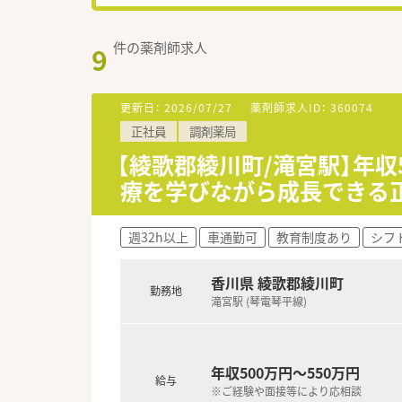
件の薬剤師求人
9
更新日：
2026/07/27
薬剤師求人ID：
360074
正社員
調剤薬局
【綾歌郡綾川町/滝宮駅】年
療を学びながら成長できる
週32h以上
車通勤可
教育制度あり
シフ
香川県 綾歌郡綾川町
勤務地
滝宮駅 (琴電琴平線)
年収500万円～550万円
給与
※ご経験や面接等により応相談