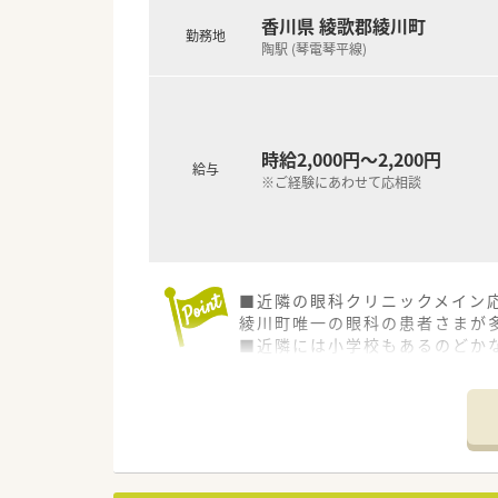
各種勉強会や社内研究発表会、更に
香川県 綾歌郡綾川町
入社後の薬剤師としてのスキル
少しでも気になった方はお問い
勤務地
陶駅 (琴電琴平線)
■自主参加型の勉強会も開催し
▶月に1回開催される調剤勉強
「わかばクラブ」という若手社
▶2ヶ月に1回開催される小売
「たけのこクラブ」という若手社
時給2,000円～2,200円
サプリメントの勉強会もござ
給与
※ご経験にあわせて応相談
＜法人特徴＞
■株式会社トプコグループ（有限
県下一円の店舗連携を通して香
■社員が活き活きと活躍できる
福利厚生などを充実させて環境
■近隣の眼科クリニックメイン
また、ライフステージに合わせ
綾川町唯一の眼科の患者さまが
創業当初より医薬分業に積極的
■近隣には小学校もあるのど
四国エリアでも非常にレベルの
■株式会社トプコグループ（有限
■福利厚生として、永年勤続表彰
の運営を行っています。
15年及び30年勤務者を対象
■社員が活き活きと活躍できる
生命保険の加入・退職金制度（3
また、ライフステージに合わせ
■退職金積み立て費用は会社負
結果、四国エリアでも非常にレ
■お休みは日・祝＋平日4日/月
■互助会制度も有り、結婚祝い