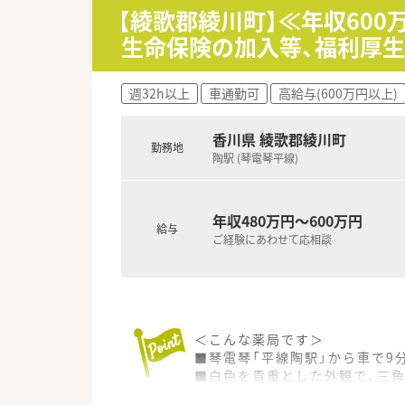
【綾歌郡綾川町】≪年収60
生命保険の加入等、福利厚
週32h以上
車通勤可
高給与(600万円以上)
香川県 綾歌郡綾川町
勤務地
陶駅 (琴電琴平線)
年収480万円～600万円
給与
ご経験にあわせて応相談
＜こんな薬局です＞
■琴電琴「平線陶駅」から車で9
■白色を貴重とした外観で、三
■受付カウンターにも患者様が