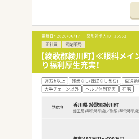
皆様に落ち着いてご利用頂ける
■要介護認定などの介護保険制
＜業務内容＞
■内科, 小児科, 皮膚科の処方
在宅にも積極的に取り組みし
更新日：
2026/06/17
薬剤師求人ID：
36552
■処方箋は90枚/日程度です。
正社員
調剤薬局
■薬剤師は3名体制です。
【綾歌郡綾川町】≪眼科メイ
＜研修制度＞
り福利厚生充実！
■新入社員導入研修、現場OJT、
他店舗研修、各種勉強会や社内
更にe-Learningシステムま
週32h以上
残業なし(ほぼなし含む)
車通勤
入社後の薬剤師としてのスキル
大手チェーン以外
ヘルプ体制充実
在宅
■自主参加型の勉強会も開催し
・月に1回開催される調剤勉強
「わかばクラブ」という若手社
香川県 綾歌郡綾川町
勤務地
調剤勉強会もございます。
畑田駅 (琴電琴平線)／陶駅 (琴電琴平線
・2ヶ月に1回開催される小売
「たけのこクラブ」という若手社
サプリメントの勉強会もござ
年収480万円～600万円
＜法人特徴＞