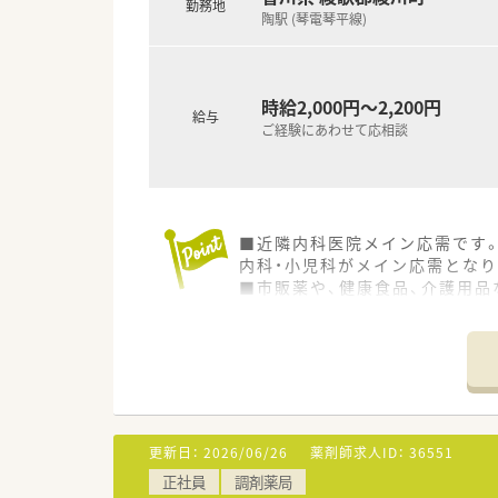
勤務地
陶駅 (琴電琴平線)
【想定される業務内容】
■処方箋に基づく調剤や適切な
■居宅や施設への在宅業務に積
■一般医薬品や健康食品、介護
時給2,000円～2,200円
給与
ご経験にあわせて応相談
■近隣内科医院メイン応需です
内科・小児科がメイン応需となり
■市販薬や、健康食品、介護用品
■株式会社トプコグループ（有限
の運営を行っています。
■社員が活き活きと活躍できる
また、ライフステージに合わせ
結果、四国エリアでも非常にレ
■互助会制度も有り、結婚祝い
■3年以上在籍されている薬剤
更新日：
2026/06/26
薬剤師求人ID：
36551
■ほぼ全ての店舗で地域支援体
正社員
調剤薬局
■現在、従業員の満足度を上げ