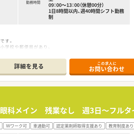
勤務時間
09：00～13：00（休憩00分）
会社辻上薬局・有限会社アインス）は、
1日8時間以内、週40時間シフト勤務
川県下で2番目に多い店舗数の運営を行っています。
制
職場づくりを目指し、
を整えています。
て、多様な働き方も実現できます。
に努め、独自のノウハウを構築した結果、
です。
高い勤務薬剤師の方々を育成されています。
は小学校や郵便局があり、
として、
。
として表彰しています。
椅子を用意しており
年以上）もあり充実しています。
この求人に
る事が出来る環境です。
詳細を見る
担になります。
お問い合わせ
の雑貨品も多数置いてあります。
の週休2日制となっております。
理整頓されています。
金や出産祝い金制度を運用されています。
師は全員認定薬剤師を取得しています。
制加算を算定されています。
るため有給休暇取得推進や残業を抑える等
す。
んでいます。
す。
≫眼科メイン 残業なし 週3日～フルタ
務したい方
たい方
Ｗワーク可
車通勤可
認定薬剤師取得支援あり
教育制度あり
集合研修、他店舗研修、