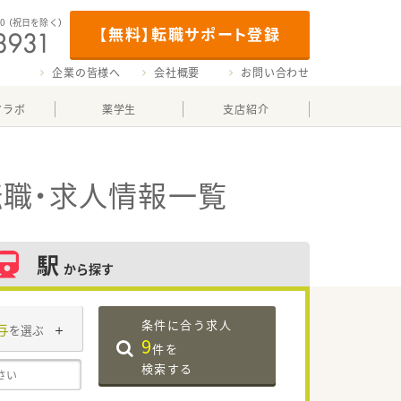
00
（祝日を除く）
【無料】転職サポート登録
企業の皆様へ
会社概要
お問い合わせ
マラボ
薬学生
支店紹介
職・求人情報一覧
駅
から探す
条件に合う求人
与
を選ぶ
9
件を
検索する