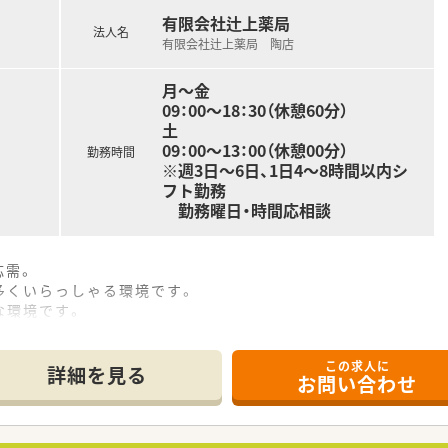
e-Learningシステムまで導入しており、
有限会社辻上薬局
アップを支援致します。
合わせくださいませ
法人名
有限会社辻上薬局 陶店
ています！
会とは別に、
員による自主的な調剤勉強会もございます。
月～金
勉強会とは別に、
09：00～18：30（休憩60分）
員によるOTC、
土
います。
09：00～13：00（休憩00分）
勤務時間
※週3日～6日、1日4～8時間以内シ
フト勤務
会社辻上薬局・有限会社アインス）は、
勤務曜日・時間応相談
川県下で2番目に多い店舗数の運営を行っています。
職場づくりを目指し、
を整えています。
応需。
て、多様な働き方も実現できます。
多くいらっしゃる環境です。
に努め、独自のノウハウを構築した結果、
かな環境です。
高い勤務薬剤師の方々を育成されています。
会社辻上薬局・有限会社アインス）は、県下一円の店舗連携を通
として、
この求人に
として表彰しています。
職場づくりを目指し、福利厚生などを充実させて環境を整えてい
詳細を見る
お問い合わせ
年以上）もあり充実しています。
て、多様な働き方も実現できます。創業当初より医薬分業に積
担になります。
ベルの高い勤務薬剤師の方々を育成されています。
の週休2日制となっております。
金や出産祝い金制度を運用されています。