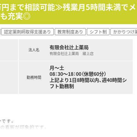
0万円まで相談可能≫残業月5時間未満で
生も充実◎
認定薬剤師取得支援あり
教育制度あり
シフト制
かかりつけ
有限会社辻上薬局
法人名
有限会社辻上薬局 綾上店
月～土
08：30～18：00（休憩60分）
勤務時間
上記より1日8時間以内、週40時間シ
フト勤務制
分です。
角の看板が印象的です。
ご利用頂ける椅子がございます。