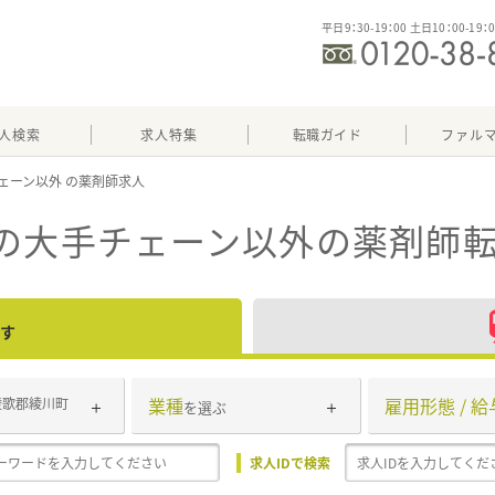
平日9：30-19：00 土日10：00-19：
人検索
求人特集
転職ガイド
ファル
ェーン以外
）の大手チェーン以外
の薬剤師転
す
業種
雇用形態 / 給
綾歌郡綾川町
を選ぶ
求人IDで検索