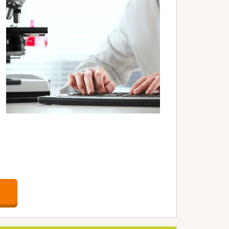
して香川県下で2番目に多い調剤店舗数
ます。
極的に努め、独自のノウハウを構築した