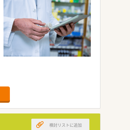
業務を正確に担当していただきます。
度な調剤業務も経験可能です。
ながら健康をトータルケアします。
して香川県下で2番目に多い調剤店舗数
ます。
極的に努め、独自のノウハウを構築した
検討リストに追加
で取り組んでいます。