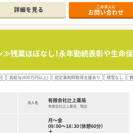
環境作りに努めています。
この求人に
度のご相談も受けています。
詳細を見る
お問い合わせ
箋がメインとなります。
ています。
ン≫残業ほぼなし！永年勤続表彰や生命
集合研修、
研究発表会、
で導入しており、
可
高給与(600万円以上)
認定薬剤師取得支援あり
積雪なし
アップを支援致します。
ています！
会とは別に、
員による自主的な
有限会社辻上薬局
法人名
)
有限会社辻上薬局 陶店
勉強会とは別に、
員によるOTC、
月～金
います。
09：00～18：30（休憩60分）
土