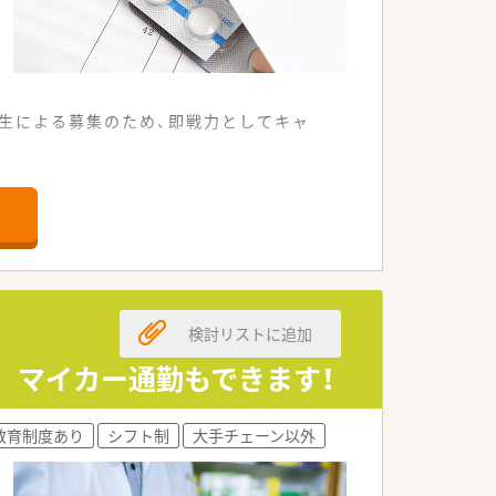
生による募集のため、即戦力としてキャ
での通勤にも非常に便利な立地です。
応需枚数は50枚程度となっています。
の患者様も無理なく入店できます。
を提供するために募集を開始しました。
検討リストに追加
医療に貢献できる方を求めています。
としての意欲的なご応募も大歓迎です。
備 マイカー通勤もできます！
による強固な経営基盤が特徴です。
教育制度あり
シフト制
大手チェーン以外
新の医療知識をアップデートしています。
り、品格のある人材を育成します。