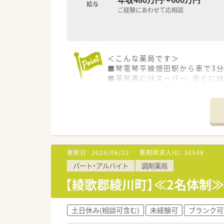
給与
■株式会社トプコグループ（有限
ご経験にあわせて応相談
県下一円の店舗連携を通して香
■社員が活き活きと活躍できる
福利厚生などを充実させて環境
また、ライフステージに合わせ
＜こんな薬局です＞
創業当初より医薬分業に積極的
■琴電琴平線畑田駅から車で3分
四国エリアでも非常にレベルの
■薬局裏にはスーパー、近くに
■福利厚生として、永年勤続表彰
通勤や生活も便利な場所です
15年及び30年勤務者を対象
■受付カウンターや投薬口には
生命保険の加入・退職金制度（3
患者様が落ち着いて説明を受け
■退職金積み立て費用は会社負
■一般品薬や、栄養ドリンク等
■お休みは日・祝＋平日4日/月
■調剤室は広々としており、整
■互助会制度も有り、結婚祝い
■3年以上在籍されている薬剤
＜業務内容＞
■ほぼ全ての店舗で地域支援体
更新日：
2026/06/22
薬剤師求人ID：
36548
■眼科がメインとなります。
■現在、従業員の満足度を上げ
パート・アルバイト
調剤薬局
在宅も取り組んでいる店舗で
「働き方改革」を法人で取り組
■処方箋は70～80枚/日程度で
【綾歌郡綾川町】≪2名体制
■薬剤師は2名体制です。
＜こんな方にもオススメ＞
■福利厚生の充実した会社で勤
＜研修制度＞
■在宅に関する知識も身に付け
土日休み(相談可含む)
未経験可
ブランク可
■新入社員導入研修、現場OJT、
等々…