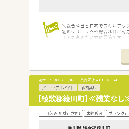
＼総合科目と在宅でスキルアッ
近隣クリニックや総合科目に対
リアを高めたい方に最適です。
【店舗情報と応需状況について】
■最寄り駅の滝宮駅から徒歩4分
■近隣にあるクリニックのほか、
■店内は木目調の床に可愛らし
【募集背景と求める人物像につい
更新日：
2026/07/06
薬剤師求人ID：
36564
■店舗にて1名の退職者が出る
パート・アルバイト
調剤薬局
■年齢や性別は一切不問となっ
■調剤業務の経験者はもちろん
【綾歌郡綾川町】≪残業なし
【法人特徴について】
■香川県内にて複数の調剤薬局
土日休み(相談可含む)
未経験可
ブランク可
■薬剤師の教育に非常に力を入
■医療知識の習得だけでなく、
香川県 綾歌郡綾川町