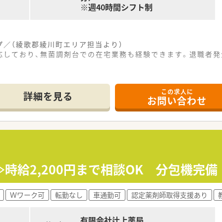
※週40時間シフト制
プ／（綾歌郡綾川町エリア担当より）
応しており、無菌調剤台での在宅業務も経験できます。退職者発
この求人に
ほどの場所に位置しており、県道282号線沿いにあるためお車
詳細を見る
お問い合わせ
広範な総合科目からの処方箋に対応しており、1日あたりの平均
い椅子が配置された明るい雰囲気で、待合スペースが広く車椅子
て】
可能性が生じたため、体制を維持して患者様へ変わらぬサービス
ており、周囲のスタッフと協調性を持って業務に取り組み、地域
のこと、実務未経験の方やブランクをお持ちの方からの正社員
≫時給2,200円まで相談OK 分包機完
をチェーン展開しているグループ企業であり、関連会社との連携
Ｗワーク可
転勤なし
車通勤可
認定薬剤師取得支援あり
れており、定期的な薬剤師勉強会や新薬勉強会を通じて常に最
社会人としてのマナー研修や接遇能力の向上にも重点を置いてお
有限会社辻上薬局