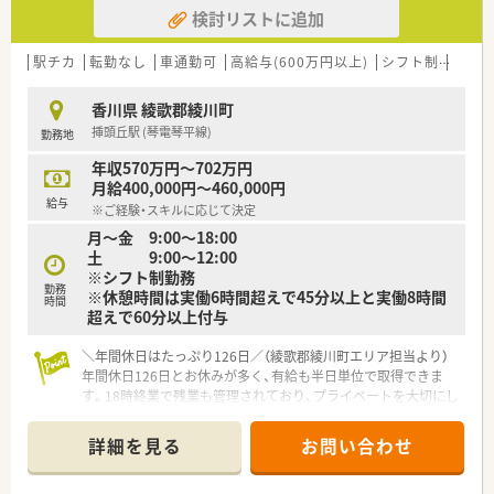
■現在、従業員の満足度を上げるため有給休暇取得推進や残業を
検討リストに追加
■ほぼ全ての店舗で地域支援体制加算を算定されています。
抑える等
■現在、従業員の満足度を上げるため有給休暇取得推進や残業を
「働き方改革」を法人で取り組んでいます。
抑える等「働き方改革」を法人で取り組んでいます。
駅チカ
転勤なし
車通勤可
高給与(600万円以上)
シフト制
大手
＜こんな方にもオススメ＞
■自主的に勉強できる環境でスキルアップしたい方
香川県 綾歌郡綾川町
■外来だけでなく、在宅のスキルも身に付けたい方
挿頭丘駅 (琴電琴平線)
勤務地
等々…
年収570万円～702万円
少しでも気になった方はお問い合わせくださいませ
月給400,000円～460,000円
給与
※ご経験・スキルに応じて決定
月～金 9:00～18:00
土 9:00～12:00
※シフト制勤務
勤務
※休憩時間は実働6時間超えで45分以上と実働8時間
時間
超えで60分以上付与
＼年間休日はたっぷり126日／（綾歌郡綾川町エリア担当より）
年間休日126日とお休みが多く、有給も半日単位で取得できま
す。18時終業で残業も管理されており、プライベートを大切にし
たい方に最適なゆとりある環境です。
詳細を見る
お問い合わせ
【店舗情報と応需状況について】
■挿頭丘駅から徒歩2分という非常にアクセスの良い立地にあ