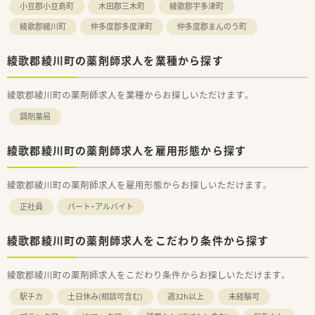
小豆郡小豆島町
木田郡三木町
綾歌郡宇多津町
の知識を深めたいという学習意欲の旺盛な方です。
■細かいルールにこだわるよりも、状況に合わせて臨機応変に対
綾歌郡綾川町
仲多度郡多度津町
仲多度郡まんのう町
応できる柔軟性を持ったスタッフが活躍しています。
綾歌郡綾川町の薬剤師求人を業種から探す
綾歌郡綾川町の薬剤師求人を業種からお探しいただけます。
調剤薬局
綾歌郡綾川町の薬剤師求人を雇用形態から探す
綾歌郡綾川町の薬剤師求人を雇用形態からお探しいただけます。
正社員
パート・アルバイト
綾歌郡綾川町の薬剤師求人をこだわり条件から探す
綾歌郡綾川町の薬剤師求人をこだわり条件からお探しいただけます。
駅チカ
土日休み(相談可含む)
週32h以上
未経験可