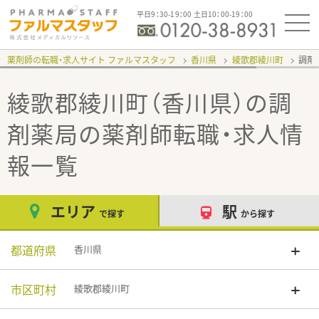
平日9：30-19：00 土日10：00-19：00
薬剤師の転職・求人サイト ファルマスタッフ
香川県
綾歌郡綾川町
調剤
綾歌郡綾川町（香川県）の調
剤薬局
の薬剤師転職・求人情
報一覧
エリア
駅
で探す
から探す
都道府県
香川県
市区町村
綾歌郡綾川町