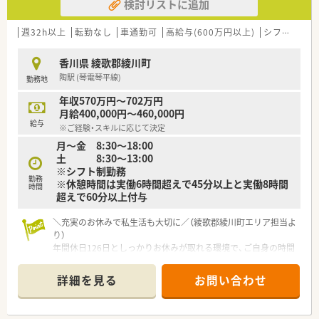
検討リストに追加
■地域密着型の小規模店舗から総合病院の門前まで幅広い形態
を運営し、多彩な経験が積める法人です。
■科目や業務内容に応じて監査システムや全自動分包機などの
週32h以上
転勤なし
車通勤可
高給与(600万円以上)
シフト制
大
最新機器を導入し、業務効率化を図っています。
香川県 綾歌郡綾川町
【職場環境と雰囲気】
陶駅 (琴電琴平線)
勤務地
■代表は非常に気さくで話しやすいお人柄であり、困ったことや
不明な点があれば何でも気軽に相談できる環境です。
年収570万円～702万円
■現在20代から40代のスタッフが中心となって活躍しており、
月給400,000円～460,000円
お互いに助け合いながら和気あいあいと働いています。
給与
※ご経験・スキルに応じて決定
■細かい規則に縛られることなく、スタッフの自主性を尊重する
月～金 8:30～18:00
風土があるため、のびのびと業務に取り組めます。
土 8:30～13:00
※シフト制勤務
【こんな方にオススメ】
勤務
※休憩時間は実働6時間超えで45分以上と実働8時間
■年間休日126日というゆとりのある環境で、仕事とプライベー
時間
超えで60分以上付与
トを両立させながら無理なく長く働き続けたい方です。
■高水準の給与と充実した福利厚生を求めており、ご自身の経験
やスキルを正当にしっかりと評価してほしいとお考えの方で
＼充実のお休みで私生活も大切に／（綾歌郡綾川町エリア担当よ
す。
り）
■温厚で気さくな経営者のもとで、人間関係のストレスを感じる
年間休日126日としっかりお休みが取れる環境で、ご自身の時間
ことなくのびのびと業務に集中したい方におすすめです。
を大切にしながらワークライフバランスを保って働けますよ。
詳細を見る
お問い合わせ
【店舗情報と応需状況について】
■最寄り駅からは車で7分ほどの場所に位置しており、マイカー
通勤が可能で毎日の通勤も非常に快適です。