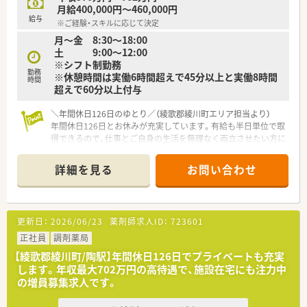
ームで何でも話し合える風通しの良さがあります。
月給400,000円～460,000円
■現在20代から40代のスタッフがメイン層として活躍してお
給与
※ご経験・スキルに応じて決定
り、互いにサポートし合う温かい雰囲気の職場です。
月～金 8:30～18:00
■細かいルールに縛られすぎることもないため、薬剤師としての
土 9:00～12:00
裁量を活かしながらのびのびと就業可能です。
※シフト制勤務
勤務
※休憩時間は実働6時間超えで45分以上と実働8時間
【やりがい/おすすめポイント】
時間
超えで60分以上付与
■周辺エリアにおいて非常に重宝されている薬局であり、住民の
方々から大きな信頼を得られるやりがいがあります。
＼年間休日126日のゆとり／（綾歌郡綾川町エリア担当より）
■転居を伴うような無理な転勤はなく、マイカーでの通勤ができ
年間休日126日とお休みが充実しています。有給も半日単位で取
るため将来を見据えて腰を据えて勤務いただけます。
得できるので、仕事とご自身の生活を無理なく両立させたい方に
■中医学の専門的な知識を得るチャンスがあり、お薬以外の視点
ぴったりの環境ですよ。
からも患者様の健康サポートができる面白みがあります。
詳細を見る
お問い合わせ
【店舗情報と応需状況について】
■総合病院の門前で多岐にわたる科目を応需しており、1日90枚
から100枚ほどの処方箋に対応しています。
■綾川（イオンモール綾川）駅から徒歩14分ほどの立地にあり、
更新日：
2026/06/23
薬剤師求人ID：
723601
マイカーでの通勤も可能でアクセス良好です。
■外来対応だけでなく施設在宅の業務にも注力しており、地域医
正社員
調剤薬局
療の拠点として重要な役割を担う店舗です。
【綾歌郡綾川町/陶駅】年間休日126日でプライベートも充実
します。年収最大702万円の高待遇で、施設在宅にも注力中
【法人特徴について】
の増員募集求人です。
■同エリア内で複数の店舗をドミナント展開しており、店舗間の
連携がスムーズで応援の負担も少ない環境です。