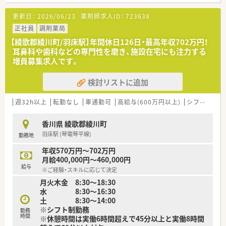
り、マイカーでの通勤も可能なため毎日の通勤が快適です。
■近隣の医療機関から小児科や内科などの処方箋をメインに応
更新日：
2026/06/23
薬剤師求人ID：
723638
需し、1日あたり20枚から30枚ほどに丁寧に対応しています。
■外来の処方箋応需に加えて施設在宅の業務にも積極的に取り
正社員
調剤薬局
組んでおり、地域医療を支える重要な拠点となっています。
【綾歌郡綾川町/羽床駅】年間休日126日・最高年収702万円！
耳鼻科や歯科などの専門性を磨き、施設在宅にも注力する
【法人特徴について】
増員募集求人です。
■同エリア内で複数の店舗をドミナント展開しており、応援や異
動の際にも通勤の負担がないよう配慮されています。
検討リストに追加
■地域の小規模な店舗から病院の門前まで展開しており、ライフ
プランに応じて柔軟に働き方を変えられる法人です。
■漢方製剤を含む一般用医薬品も多数取り揃えており、お薬以外
週32h以上
転勤なし
車通勤可
高給与(600万円以上)
シフト制
大
の面からも患者様をトータルにサポートしています。
香川県 綾歌郡綾川町
【職場環境と雰囲気】
羽床駅 (琴電琴平線)
勤務地
■経営トップは非常に気さくなお人柄で相談しやすく、アットホ
ームで何でも話し合える風通しの良さがあります。
年収570万円～702万円
■現在20代から40代のスタッフがメイン層として活躍してお
月給400,000円～460,000円
り、互いにサポートし合う温かい雰囲気の職場です。
給与
※ご経験・スキルに応じて決定
■細かいルールに縛られすぎることもないため、薬剤師としての
月火木金 8:30～18:30
裁量を活かしながらのびのびと就業可能です。
水 8:30～16:30
土 8:30～14:00
【こんな方が活躍中】
※シフト制勤務
■患者様の声にじっくりと耳を傾け、親切で寄り添った対応を心
勤務
時間
※休憩時間は実働6時間超えで45分以上と実働8時間
がけるお人柄の良いスタッフが輝いています。