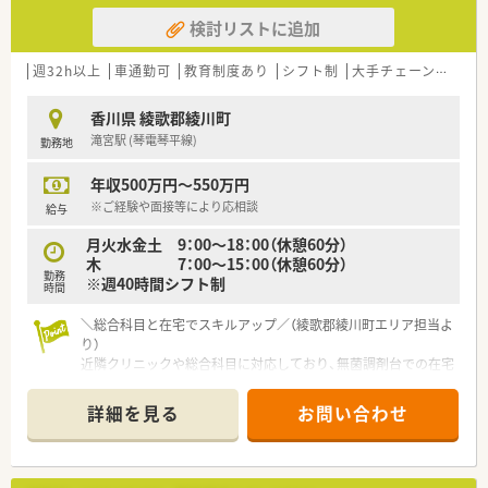
検討リストに追加
週32h以上
車通勤可
教育制度あり
シフト制
大手チェーン以外
香川県 綾歌郡綾川町
滝宮駅 (琴電琴平線)
勤務地
年収500万円～550万円
※ご経験や面接等により応相談
給与
月火水金土 9：00～18：00（休憩60分）
木 7：00～15：00（休憩60分）
勤務
※週40時間シフト制
時間
＼総合科目と在宅でスキルアップ／（綾歌郡綾川町エリア担当よ
り）
近隣クリニックや総合科目に対応しており、無菌調剤台での在宅
業務も経験できます。退職者発生による募集のため、即戦力とし
てキャリアを高めたい方に最適です。
詳細を見る
お問い合わせ
【店舗情報と応需状況について】
■最寄り駅の滝宮駅から徒歩4分ほどの場所に位置しており、県
道282号線沿いにあるためお車での通勤にも非常に便利な立地