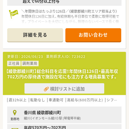
超えで60分以上付与
■他者に高いスキルを求めるよりも、チームワークを重視して互
いに補い合いながら楽しく業務を行う方です。
■これまでの経験科目にとらわれず、幅広い処方内容や施設での
＼年間休日はたっぷり126日／（綾歌郡綾川町エリア担当より）
在宅医療の分野にも柔軟に関心を持てる方々です。
年間休日126日に加え、有給休暇も半日単位で柔軟に取得可能で
す。プライベートを大切にしながら、無理のないペースで長く働
き続けたい方におすすめです。
詳細を見る
お問い合わせ
【店舗情報と応需状況について】
■最寄り駅からは徒歩10分ほどの場所に位置しており、マイカ
ー通勤が可能なため毎日の通勤も非常に快適です。
■近隣の耳鼻咽喉科や歯科などの処方箋をメインに応需し、1日
更新日：
2026/06/23
薬剤師求人ID：
723622
あたり60枚から70枚ほどに対応しています。
■外来の処方箋応需に加えて施設在宅の業務にも注力しており、
正社員
調剤薬局
地域医療を支える重要な拠点となっています。
【綾歌郡綾川町】総合科目を応需！年間休日126日・最高年収
702万円の厚待遇で施設在宅にも注力する増員募集です。
【法人特徴について】
■同エリア内で複数の店舗をドミナント展開しており、応援や異
検討リストに追加
動の際にも通勤の負担がないよう配慮されています。
■地域の小規模な店舗から病院の門前まで展開しており、ライフ
プランに応じて柔軟な働き方ができる法人です。
週32h以上
転勤なし
車通勤可
高給与(600万円以上)
シフト制
大
■漢方製剤を含む一般用医薬品も多数取り揃えており、お薬以外
の面からも患者様をトータルにサポートしています。
香川県 綾歌郡綾川町
綾川（イオンモール綾川）駅 (琴電琴平線)
勤務地
【職場環境と雰囲気】
■経営トップは非常に気さくなお人柄で相談しやすく、アットホ
年収570万円～702万円