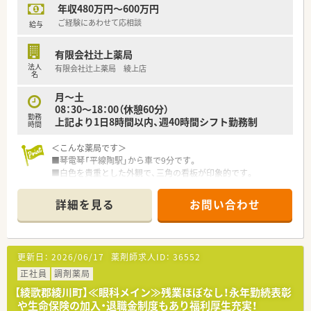
年収480万円～600万円
ご経験にあわせて応相談
給与
有限会社辻上薬局
法人
有限会社辻上薬局 綾上店
名
月～土
08：30～18：00（休憩60分）
勤務
上記より1日8時間以内、週40時間シフト勤務制
時間
＜こんな薬局です＞
■琴電琴「平線陶駅」から車で9分です。
■白色を貴重とした外観で、三角の看板が印象的です。
■受付カウンターにも患者様がご利用頂ける椅子がございま
す。
詳細を見る
お問い合わせ
皆様に落ち着いてご利用頂ける環境作りに努めています。
■要介護認定などの介護保険制度のご相談も受けています。
＜業務内容＞
更新日：
2026/06/17
薬剤師求人ID：
36552
■内科, 小児科, 皮膚科の処方箋がメインとなります。
在宅にも積極的に取り組みしています。
正社員
調剤薬局
■処方箋は90枚/日程度です。
【綾歌郡綾川町】≪眼科メイン≫残業ほぼなし！永年勤続表彰
■薬剤師は3名体制です。
や生命保険の加入・退職金制度もあり福利厚生充実！