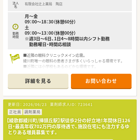
法人
有限会社辻上薬局 陶店
＜法人特徴＞
名
■株式会社トプコグループ（有限会社辻上薬局・有限会社アイン
月～金
ス）は、
09：00～18：30（休憩60分）
県下一円の店舗連携を通して香川県下で2番目に多い店舗数の
土
運営を行っています。
09：00～13：00（休憩00分）
勤務
■社員が活き活きと活躍できる職場づくりを目指し、
時間
※週3日～6日、1日4～8時間以内シフト勤務
福利厚生などを充実させて環境を整えています。
勤務曜日・時間応相談
また、ライフステージに合わせて、多様な働き方も実現できま
す。
■近隣の眼科クリニックメイン応需。
創業当初より医薬分業に積極的に努め、独自のノウハウを構築
綾川町唯一の眼科の患者さまが多くいらっしゃる環境です。
した結果、
■近隣には小学校もあるのどかな環境です。
四国エリアでも非常にレベルの高い勤務薬剤師の方々を育成
■株式会社トプコグループ（有限会社辻上薬局・有限会社アイン
されています。
ス）は、県下一円の店舗連携を通して香川県下で2番目に多い調
■福利厚生として、永年勤続表彰として、
詳細を見る
お問い合わせ
剤店舗数の運営を行っています。
15年及び30年勤務者を対象として表彰しています。
■社員が活き活きと活躍できる職場づくりを目指し、福利厚生な
生命保険の加入・退職金制度（3年以上）もあり充実していま
どを充実させて環境を整えています。
す。
また、ライフステージに合わせて、多様な働き方も実現できま
■退職金積み立て費用は会社負担になります。
更新日：
2026/06/23
薬剤師求人ID：
723641
す。創業当初より医薬分業に積極的に努め、独自のノウハウを構
■お休みは日・祝＋平日4日/月の週休2日制となっております。
築した結果、四国エリアでも非常にレベルの高い勤務薬剤師の
正社員
調剤薬局
■互助会制度も有り、結婚祝い金や出産祝い金制度を運用されて
方々を育成されています。
います。
【綾歌郡綾川町/挿頭丘駅】駅徒歩2分の好立地！年間休日126
■互助会制度も有り、結婚祝い金や出産祝い金制度を運用されて
■3年以上在籍されている薬剤師は全員認定薬剤師を取得してい
日・最高年収702万円の厚待遇で、施設在宅にも注力するゆ
います。
ます。
とりある増員募集です。
■3年以上在籍されている薬剤師は全員認定薬剤師を取得してい
■ほぼ全ての店舗で地域支援体制加算を算定されています。
ます。