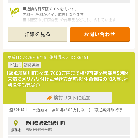
います。
■近隣内科医院メイン応需です。
■医療知識の習得だけでなく、社会人としてのマナー研修や接遇
内科・小児科がメイン応需となります。
能力の向上にも重点を置いており、品格のある人材を育成しま
■市販薬や、健康食品、介護用品などにも対応しています。
す。
■株式会社トプコグループ（有限会社辻上薬局・有限会社アイン
ス）は、県下一円の店舗連携を通して香川県下で2番目に多い調
【想定される業務内容】
詳細を見る
お問い合わせ
剤店舗数の運営を行っています。
■処方箋に基づく調剤や適切な監査、患者様への丁寧な服薬指導
■社員が活き活きと活躍できる職場づくりを目指し、福利厚生な
をはじめとして、各種薬歴管理業務を正確に担当していただきま
どを充実させて環境を整えています。
す。
また、ライフステージに合わせて、多様な働き方も実現できま
■居宅や施設への在宅業務に積極的に取り組んでおり、往診への
更新日：
2026/06/26
薬剤師求人ID：
36551
す。創業当初より医薬分業に積極的に努め、独自のノウハウを構
同行や無菌調剤台を使用した高度な調剤業務も経験可能です。
築した結果、四国エリアでも非常にレベルの高い勤務薬剤師の
正社員
調剤薬局
■一般医薬品や健康食品、介護シューズ等の豊富な商品を取り扱
方々を育成されています。
っており、患者様の相談に乗りながら健康をトータルケアしま
【綾歌郡綾川町】≪年収600万円まで相談可能≫残業月5時間
■互助会制度も有り、結婚祝い金や出産祝い金制度を運用されて
す。
未満でメリハリ付けた働き方が可能！生命保険の加入等、福
います。
利厚生も充実◎
■3年以上在籍されている薬剤師は全員認定薬剤師を取得してい
ます。
検討リストに追加
■ほぼ全ての店舗で地域支援体制加算を算定されています。
■現在、従業員の満足度を上げるため有給休暇取得推進や残業を
抑える等「働き方改革」を法人で取り組んでいます。
週32h以上
車通勤可
高給与(600万円以上)
認定薬剤師取得支援あり
香川県 綾歌郡綾川町
陶駅 (琴電琴平線)
勤務地