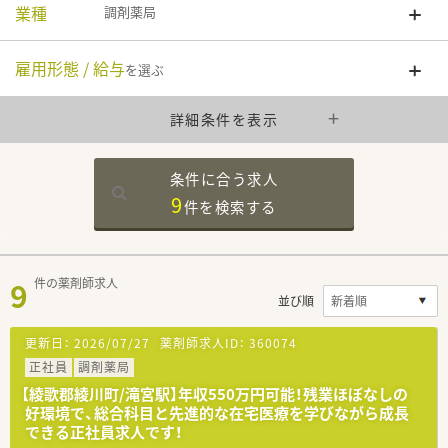
業種
調剤薬局
雇用形態 / 給与
を選ぶ
詳細条件を表示
条件に合う求人
9
件を
検索する
9
件の薬剤師求人
並び順
更新日：
2026/07/27
薬剤師求人ID：
360074
正社員
調剤薬局
【綾歌郡綾川町/滝宮駅】年収550万円可能！残業ほぼなしの
好環境で、総合科目と先進的な在宅医療を学びながら成長
できる正社員求人です！