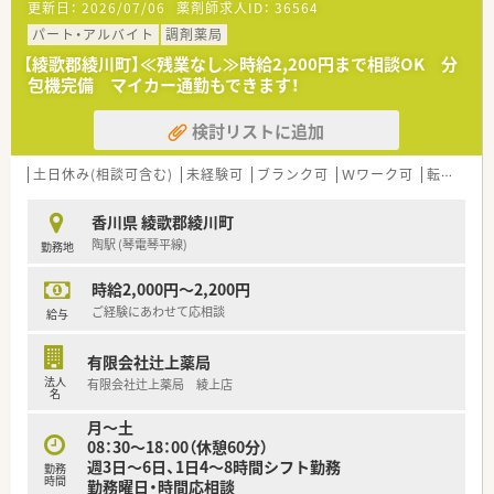
更新日：
2026/07/06
薬剤師求人ID：
36564
です。
■近隣にあるクリニックのほか、広範な総合科目からの処方箋に
パート・アルバイト
調剤薬局
対応しており、1日あたりの平均応需枚数は50枚程度となってい
【綾歌郡綾川町】≪残業なし≫時給2,200円まで相談OK 分
ます。
包機完備 マイカー通勤もできます！
■店内は木目調の床に可愛らしい椅子が配置された明るい雰囲
気で、待合スペースが広く車椅子の患者様も無理なく入店できま
検討リストに追加
す。
【募集背景と求める人物像について】
土日休み(相談可含む)
未経験可
ブランク可
Ｗワーク可
転勤なし
■店舗にて1名の退職者が出る可能性が生じたため、体制を維持
して患者様へ変わらぬサービスを提供するために募集を開始し
香川県 綾歌郡綾川町
ました。
陶駅 (琴電琴平線)
勤務地
■年齢や性別は一切不問となっており、周囲のスタッフと協調性
を持って業務に取り組み、地域医療に貢献できる方を求めていま
時給2,000円～2,200円
す。
■調剤業務の経験者はもちろんのこと、実務未経験の方やブラン
ご経験にあわせて応相談
給与
クをお持ちの方からの正社員としての意欲的なご応募も大歓迎
です。
有限会社辻上薬局
法人
有限会社辻上薬局 綾上店
【法人特徴について】
名
■香川県内にて複数の調剤薬局をチェーン展開しているグルー
月～土
プ企業であり、関連会社との連携による強固な経営基盤が特徴で
08：30～18：00（休憩60分）
す。
週3日～6日、1日4～8時間シフト勤務
勤務
■薬剤師の教育に非常に力を入れており、定期的な薬剤師勉強会
時間
勤務曜日・時間応相談
や新薬勉強会を通じて常に最新の医療知識をアップデートして