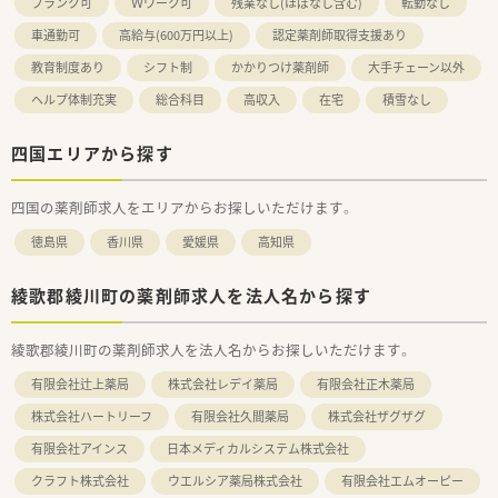
ブランク可
Ｗワーク可
残業なし(ほぼなし含む)
転勤なし
車通勤可
高給与(600万円以上)
認定薬剤師取得支援あり
教育制度あり
シフト制
かかりつけ薬剤師
大手チェーン以外
ヘルプ体制充実
総合科目
高収入
在宅
積雪なし
四国エリアから探す
四国の薬剤師求人をエリアからお探しいただけます。
徳島県
香川県
愛媛県
高知県
綾歌郡綾川町の薬剤師求人を法人名から探す
綾歌郡綾川町の薬剤師求人を法人名からお探しいただけます。
有限会社辻上薬局
株式会社レデイ薬局
有限会社正木薬局
株式会社ハートリーフ
有限会社久間薬局
株式会社ザグザグ
有限会社アインス
日本メディカルシステム株式会社
クラフト株式会社
ウエルシア薬局株式会社
有限会社エムオーピー