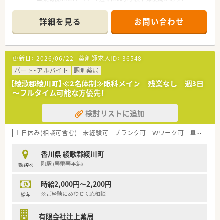
四国エリアでも非常にレベルの高い勤務薬剤師の方々を育成
通勤や生活も便利な場所です。
されています。
■受付カウンターや投薬口には椅子を用意しており
■福利厚生として、永年勤続表彰として、
詳細を見る
お問い合わせ
患者様が落ち着いて説明を受ける事が出来る環境です。
15年及び30年勤務者を対象として表彰しています。
■一般品薬や、栄養ドリンク等の雑貨品も多数置いてあります。
生命保険の加入・退職金制度（3年以上）もあり充実していま
■調剤室は広々としており、整理整頓されています。
す。
■退職金積み立て費用は会社負担になります。
更新日：
2026/06/22
薬剤師求人ID：
36548
＜業務内容＞
■お休みは日・祝＋平日4日/月の週休2日制となっております。
■眼科がメインとなります。
パート・アルバイト
調剤薬局
■互助会制度も有り、結婚祝い金や出産祝い金制度を運用されて
在宅も取り組んでいる店舗です。
います。
【綾歌郡綾川町】≪2名体制≫眼科メイン 残業なし 週3日
■処方箋は70～80枚/日程度です。
■3年以上在籍されている薬剤師は全員認定薬剤師を取得してい
～フルタイム可能な方優先！
■薬剤師は2名体制です。
ます。
■ほぼ全ての店舗で地域支援体制加算を算定されています。
検討リストに追加
＜研修制度＞
■現在、従業員の満足度を上げるため有給休暇取得推進や残業を
■新入社員導入研修、現場OJT、集合研修、他店舗研修、
抑える等
各種勉強会や社内研究発表会、更にe-Learningシステムまで
土日休み(相談可含む)
未経験可
ブランク可
Ｗワーク可
車通勤可
「働き方改革」を法人で取り組んでいます。
導入しており、
入社後の薬剤師としてのスキルアップを支援致します。
＜こんな方にもオススメ＞
香川県 綾歌郡綾川町
■自主参加型の勉強会も開催しています！
■福利厚生の充実した会社で勤務したい方
陶駅 (琴電琴平線)
勤務地
▶月に1回開催される調剤勉強会とは別に、
■在宅に関する知識も身に付けたい方
「わかばクラブ」という若手社員による自主的な調剤勉強会も
等々…
時給2,000円～2,200円
ございます。
▶2ヶ月に1回開催される小売勉強会とは別に、
※ご経験にあわせて応相談
少しでも気になった方はお問い合わせくださいませ
給与
「たけのこクラブ」という若手社員によるOTC、
サプリメントの勉強会もございます。
有限会社辻上薬局