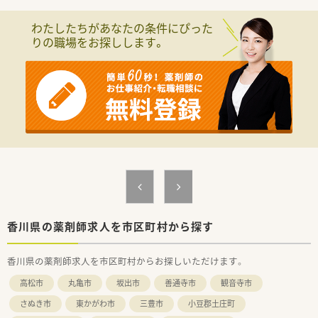
■内科を中心に1日あたり20枚から30枚の処方箋を応需してお
り、一人ひとりの患者様と丁寧に向き合えます。
わたしたちがあなたの条件にぴった
■施設在宅の業務にも積極的に対応しており、地域に密着した医
りの職場をお探しします。
療提供の拠点として重要な役割を担っています。
【法人特徴について】
■同エリア内で複数の店舗をドミナント展開しており、店舗間の
連携が取りやすく応援の負担も少ない環境です。
■地域密着型の小規模な店舗から病院の門前まで幅広い形態の
店舗を運営しており、様々な経験が積める法人です。
■各店舗に最新の機器を導入して業務効率化を図るなど、スタッ
フが働きやすい環境作りに力を入れています。
【職場環境と雰囲気】
■代表は非常に気さくで話しやすいお人柄であり、困ったことや
不明な点があれば何でも気軽に相談できる環境です。
■現在20代から40代のスタッフが中心となって活躍しており、
お互いに助け合いながら和気あいあいと働いています。
香川県の薬剤師求人を市区町村から探す
■細かい規則に縛られることなく、スタッフの自主性を尊重する
風土があるため、のびのびと業務に取り組めます。
香川県の薬剤師求人を市区町村からお探しいただけます。
【こんな方が活躍中】
高松市
丸亀市
坂出市
善通寺市
観音寺市
■患者様のお話を丁寧に聞き取り、親身になって健康相談に乗る
ことができるコミュニケーション能力の高い方です。
さぬき市
東かがわ市
三豊市
小豆郡土庄町
■これまでの調剤経験を活かしながら、さらに在宅医療や漢方薬