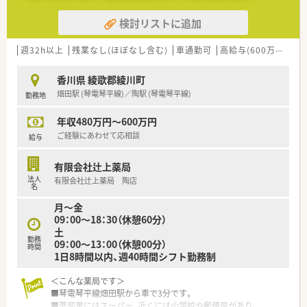
＜研修制度＞
検討リストに追加
■新入社員導入研修、現場OJT、集合研修、
他店舗研修、各種勉強会や社内研究発表会、
更にe-Learningシステムまで導入しており、
週32h以上
残業なし(ほぼなし含む)
車通勤可
高給与(600万円以上)
入社後の薬剤師としてのスキルアップを支援致します。
■自主参加型の勉強会も開催しています！
香川県 綾歌郡綾川町
・月に1回開催される調剤勉強会とは別に、
畑田駅 (琴電琴平線)／陶駅 (琴電琴平線)
勤務地
「わかばクラブ」という若手社員による自主的な
調剤勉強会もございます。
年収480万円～600万円
・2ヶ月に1回開催される小売勉強会とは別に、
「たけのこクラブ」という若手社員によるOTC、
ご経験にあわせて応相談
給与
サプリメントの勉強会もございます。
有限会社辻上薬局
＜法人特徴＞
法人
有限会社辻上薬局 陶店
■株式会社トプコグループ（有限会社辻上薬局・有限会社アイン
名
ス）は、
月～金
県下一円の店舗連携を通して香川県下で2番目に多い店舗数の
09：00～18：30（休憩60分）
運営を行っています。
土
■社員が活き活きと活躍できる職場づくりを目指し、
勤務
09：00～13：00（休憩00分）
福利厚生などを充実させて環境を整えています。
時間
1日8時間以内、週40時間シフト勤務制
また、ライフステージに合わせて、多様な働き方も実現できま
す。
＜こんな薬局です＞
創業当初より医薬分業に積極的に努め、独自のノウハウを構築
■琴電琴平線畑田駅から車で3分です。
した結果、
■薬局裏にはスーパー、近くには小学校や郵便局があり、