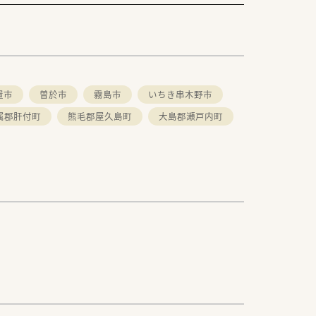
置市
曽於市
霧島市
いちき串木野市
属郡肝付町
熊毛郡屋久島町
大島郡瀬戸内町