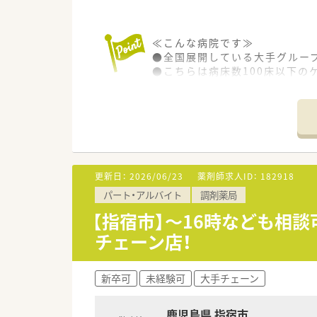
≪こんな病院です≫
●全国展開している大手グルー
●こちらは病床数100床以下の
●病棟回診やNST、ICTなど
●各種手当や研修体制など、福
更新日：
2026/06/23
薬剤師求人ID：
182918
パート・アルバイト
調剤薬局
【指宿市】～16時なども相
チェーン店！
新卒可
未経験可
大手チェーン
鹿児島県 指宿市