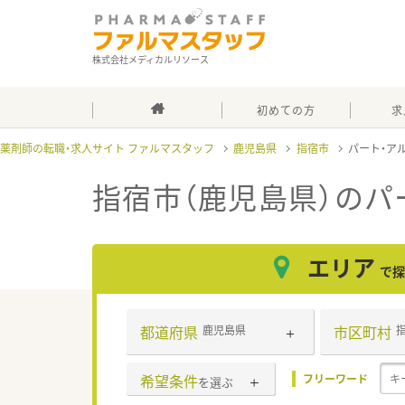
株式会社メディカルリソース
初めての方
求
薬剤師の転職・求人サイト ファルマスタッフ
鹿児島県
指宿市
パート・ア
指宿市（鹿児島県）のパ
エリア
で探
都道府県
市区町村
鹿児島県
希望条件
フリーワード
を選ぶ