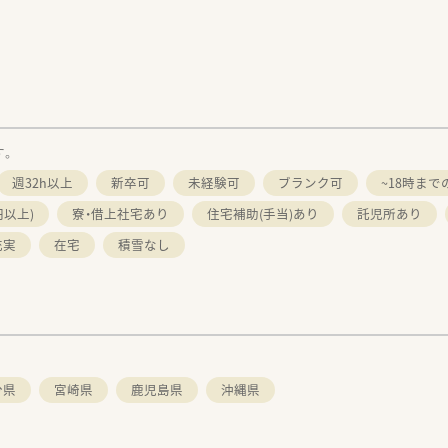
す。
週32h以上
新卒可
未経験可
ブランク可
~18時まで
円以上)
寮・借上社宅あり
住宅補助(手当)あり
託児所あり
充実
在宅
積雪なし
分県
宮崎県
鹿児島県
沖縄県