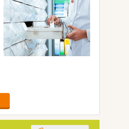
実しています。
。