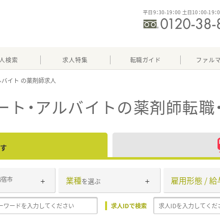
平日9：30-19：00 土日10：00-19：
人検索
求人特集
転職ガイド
ファル
ルバイト
ート・アルバイト
の薬剤師転職
す
業種
雇用形態 / 給
指宿市
を選ぶ
求人IDで検索