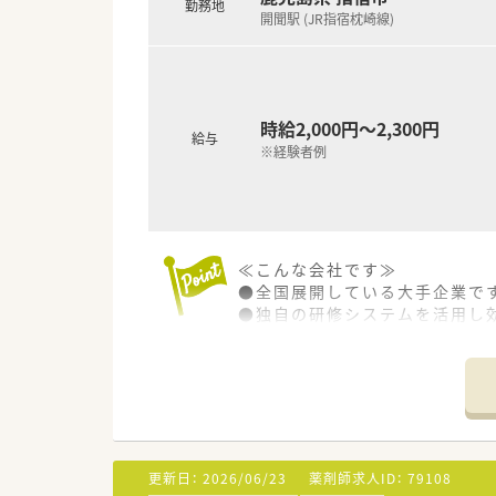
勤務地
開聞駅 (JR指宿枕崎線)
時給2,000円～2,300円
給与
※経験者例
≪こんな会社です≫
●全国展開している大手企業で
●独自の研修システムを活用し
その他、カフェテリア研修や社
●週20時間以上の勤務で社会保
●サポート体制が整っており育
●全国に店舗がありますので旦
更新日：
2026/06/23
薬剤師求人ID：
79108