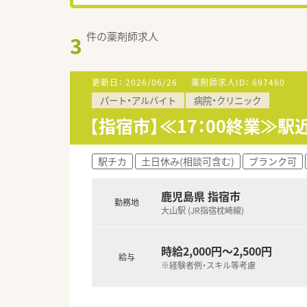
件の薬剤師求人
3
更新日：
2026/06/26
薬剤師求人ID：
697460
パート・アルバイト
病院・クリニック
【指宿市】≪17：00終業≫
駅チカ
土日休み(相談可含む)
ブランク可
鹿児島県 指宿市
勤務地
大山駅 (JR指宿枕崎線)
時給2,000円～2,500円
給与
※経験者例・スキル等考慮