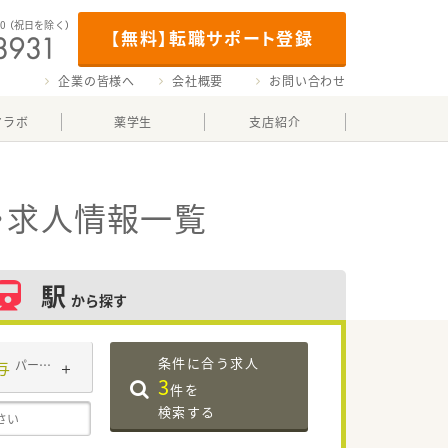
00
（祝日を除く）
【無料】転職サポート登録
企業の皆様へ
会社概要
お問い合わせ
マラボ
薬学生
支店紹介
・求人情報一覧
駅
から探す
条件に合う求人
与
パート・アルバイト
3
件を
検索する