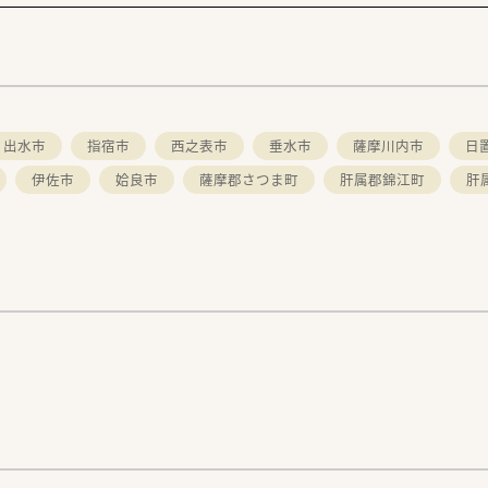
。
出水市
指宿市
西之表市
垂水市
薩摩川内市
日
伊佐市
姶良市
薩摩郡さつま町
肝属郡錦江町
肝