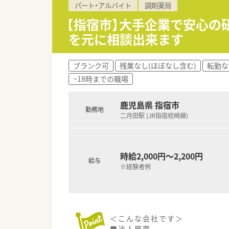
パート・アルバイト
調剤薬局
【指宿市】大手企業で安心の
を元に相談出来ます
ブランク可
残業なし(ほぼなし含む)
転勤な
~18時までの職場
鹿児島県 指宿市
勤務地
二月田駅 (JR指宿枕崎線)
時給2,000円～2,200円
給与
※経験者例
＜こんな会社です＞
■法人概要