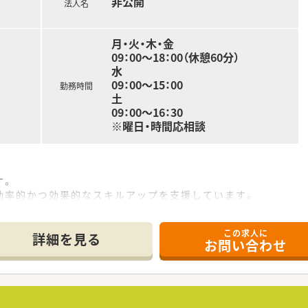
非公開
法人名
月・火・木・金
09：00～18：00（休憩60分）
水
09：00～15：00
勤務時間
土
09：00～16：30
※曜日・時間応相談
す。
効率的かつ効果的なスキルアップを支援しています。
内学術大会などその方が目指す社会人像に合わせた学ぶ環境が充
険に加入が可能です。
この求人に
児との両立にも理解がある職場です。
詳細を見る
お問い合わせ
那様の転勤がある場合も店舗異動にて対応することが可能です