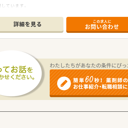
開しています。
内の認定制度を設けており、「がん」「腎臓」「小児」などの6つ
この求人に
詳細を見る
お問い合わせ
ており、各試験をクリアすることで昇給昇格する制度を導入し
わたしたちがあなたの条件にぴっ
ステムを標準導入
ブランクのある方
りに質問できる環境で働きたい方
て、転勤や育児に理解のある環境を求める方