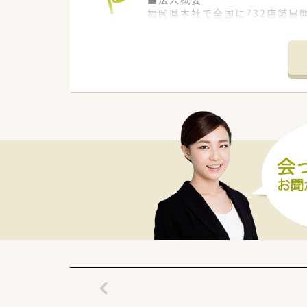
福岡県本社で全国に732店舗展
■多彩なキャリアパス
公的機関の認定制度とは別に、社
ります。
■研修制度充実
企業独自の社内等級制度を設け
■子育て支援企業
「プラチナくるみん」を認定有り
・妊婦通院休暇
・妊婦短時間勤務
・育児休業
・育児休業特別有給休暇。
・看護休暇
・短時間勤務
■全店でピッキングサポートシ
≪ こんな方におすすめ ≫
■調剤薬局のご経験がない方、
■１人薬剤師などは避けて、周
■今後のライフイベントに備え