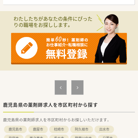
■住宅手当、赴任手当あり！
≪こんな業務内容です≫
わたしたちがあなたの条件にぴった
■調剤、服薬指導、医薬品管理がメイン業務です。
りの職場をお探しします。
■その他付随する病院調剤業務
■病棟業務はございません。
■外来院外処方
■入院調剤 2週間処方メイン
■入院時つなぎ処方、臨時あり
■病棟調剤メイン
■退院時指導は必要な方に対して実施
鹿児島県の薬剤師求人を市区町村から探す
鹿児島県の薬剤師求人を市区町村からお探しいただけます。
鹿児島市
鹿屋市
枕崎市
阿久根市
出水市