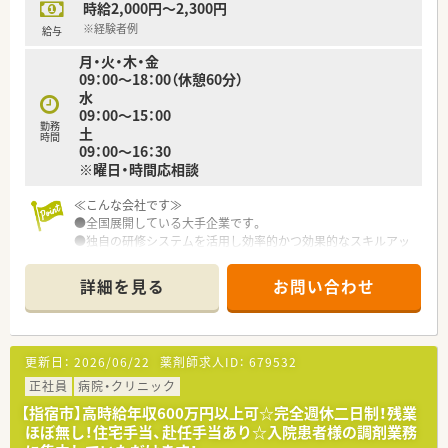
時給2,000円～2,300円
・看護休暇
・短時間勤務
※経験者例
給与
月・火・木・金
＜こんな方にオススメ＞
09：00～18：00（休憩60分）
■調剤薬局のご経験がない方、ブランクのある方
水
■１人薬剤師などは避けて、周りに質問できる環境で働きたい方
09：00～15：00
■今後のライフイベントに備えて、転勤や育児に理解のある環境
勤務
土
を求める方
時間
09：00～16：30
※曜日・時間応相談
≪こんな会社です≫
●全国展開している大手企業です。
●独自の研修システムを活用し効率的かつ効果的なスキルアッ
プを支援しています。
その他、カフェテリア研修や社内学術大会などその方が目指す社
詳細を見る
お問い合わせ
会人像に合わせた学ぶ環境が充実しています。
●週20時間以上の勤務で社会保険に加入が可能です。
●サポート体制が整っており育児との両立にも理解がある職場
です。
更新日：
2026/06/22
薬剤師求人ID：
679532
●全国に店舗がありますので旦那様の転勤がある場合も店舗異
動にて対応することが可能です。
正社員
病院・クリニック
【指宿市】高時給年収600万円以上可☆完全週休二日制！残業
ほぼ無し！住宅手当、赴任手当あり☆入院患者様の調剤業務