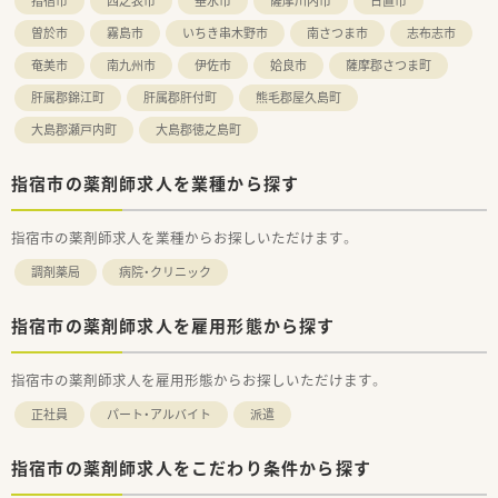
指宿市
西之表市
垂水市
薩摩川内市
日置市
曽於市
霧島市
いちき串木野市
南さつま市
志布志市
奄美市
南九州市
伊佐市
姶良市
薩摩郡さつま町
肝属郡錦江町
肝属郡肝付町
熊毛郡屋久島町
大島郡瀬戸内町
大島郡徳之島町
指宿市の薬剤師求人を業種から探す
指宿市の薬剤師求人を業種からお探しいただけます。
調剤薬局
病院・クリニック
指宿市の薬剤師求人を雇用形態から探す
指宿市の薬剤師求人を雇用形態からお探しいただけます。
正社員
パート・アルバイト
派遣
指宿市の薬剤師求人をこだわり条件から探す