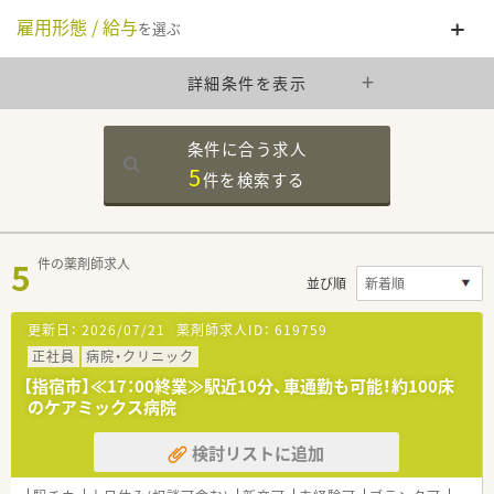
雇用形態 / 給与
を選ぶ
詳細条件を表示
条件に合う求人
5
件を
検索する
5
件の薬剤師求人
並び順
更新日：
2026/07/21
薬剤師求人ID：
619759
正社員
病院・クリニック
【指宿市】≪17：00終業≫駅近10分、車通勤も可能！約100床
のケアミックス病院
検討リストに追加