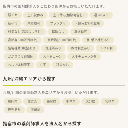
指宿市の薬剤師求人をこだわり条件からお探しいただけます。
駅チカ
土日祝休み
土日休み(相談可含む)
週32h以上
新卒可
未経験可
ブランク可
~18時までの職場
残業なし(ほぼなし含む)
転勤なし
車通勤可
高給与(600万円以上)
高時給(2,500円以上)
寮・借上社宅あり
住宅補助(手当)あり
託児所あり
教育制度あり
シフト制
かかりつけ薬剤師
大手チェーン
大手チェーン以外
ヘルプ体制充実
在宅
積雪なし
九州/沖縄エリアから探す
九州/沖縄の薬剤師求人をエリアからお探しいただけます。
福岡県
佐賀県
長崎県
熊本県
大分県
宮崎県
鹿児島県
沖縄県
指宿市の薬剤師求人を法人名から探す