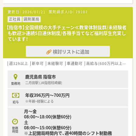
更新日：
2026/07/21
薬剤師求人ID：
79107
正社員
調剤薬局
【指宿市】全国規模の大手チェーン≪教育体制抜群/未経験者
も歓迎≫連続5日連休制度/各種手当てなど福利厚生充実し
ています！
検討リストに追加
週32h以上
新卒可
未経験可
車通勤可
高給与(600万円以上)
住宅
鹿児島県 指宿市
二月田駅 (JR指宿枕崎線)
勤務地
年収396万円～700万円
※年齢・経験による
給与
月～金
08:00～18:00(休憩60分)
土
08:00～15:00(休憩60分)
勤務
時間
※上記開局時間内で、週40時間のシフト制勤務