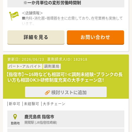
※一か月単位の変形労働時間制
＜店舗情報＞
■内科・消化器・循環器を主に応需しており、在宅業務も実施して
います。
■1日約100枚前後を薬剤師4名・事務3名で対応しています。
■広々とした駐車場も完備しています。
詳細を見る
お問い合わせ
＜こんな会社です＞
■法人概要
福岡県本社で全国に700店舗以上展開しています。
更新日：
2026/06/23
薬剤師求人ID：
182918
■多彩なキャリアパス
公的機関の認定制度とは別に、社内の認定制度を設けており、
パート・アルバイト
調剤薬局
「がん」「腎臓」「小児」などの6つの分野へのスペシャリストを育
【指宿市】～16時なども相談可！≪調剤未経験・ブランクの長
成しております。
い方も相談OK≫研修制度充実の大手チェーン店！
■研修制度充実
企業独自の社内等級制度を設けており、各試験をクリアすること
検討リストに追加
で昇給昇格する制度を導入しております。
＜子育て支援企業＞
新卒可
未経験可
大手チェーン
「プラチナくるみん」を認定有り
・妊婦通院休暇
鹿児島県 指宿市
・妊婦短時間勤務
開聞駅 (JR指宿枕崎線)
勤務地
・育児休業
・育児休業特別有給休暇。