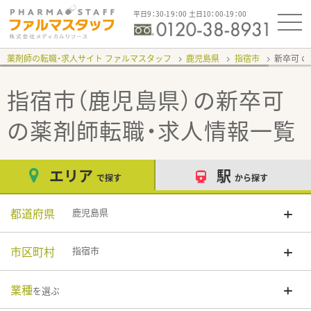
平日9：30-19：00 土日10：00-19：00
薬剤師の転職・求人サイト ファルマスタッフ
鹿児島県
指宿市
新卒可
指宿市（鹿児島県）の新卒可
の薬剤師転職・求人情報一覧
エリア
駅
で探す
から探す
都道府県
鹿児島県
市区町村
指宿市
業種
を選ぶ