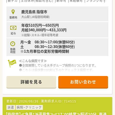
駅チカ
土日休み(相談可含む)
新卒可
未経験可
ブランク可
残業な
鹿児島県 指宿市
大山駅 (JR指宿枕崎線)
勤務地
年収510万円～650万円
月給340,000円～433,333円
給与
※経験・スキル・現年収等考慮
月～金 08:30～17:00(休憩60分)
土 08:30～12:30(休憩60分)
勤務
※1カ月単位の変形労働時間制
時間
≪こんな病院です≫
●全国展開している大手グループ病院の1つになります。
●こちらは病床数100床以下のケアミックス病院です。
●病棟回診やNST、ICTなど積極的に行っており、他部署の方とも
協力しながら業務を行っております。
詳細を見る
お問い合わせ
●各種手当や研修体制など、福利厚生が整っています。
●奨学金制度もございます。
更新日：
2026/06/26
薬剤師求人ID：
714515
派遣
病院・クリニック
【指宿市】≪急募！派遣募集≫≪17：00終業≫駅近10分、車通