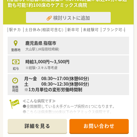
勤も可能！約100床のケアミックス病院
検討リストに追加
駅チカ
土日休み(相談可含む)
新卒可
未経験可
ブランク可
残業な
鹿児島県 指宿市
大山駅 (JR指宿枕崎線)
勤務地
時給3,000円～3,500円
※経験・スキル等考慮
給与
月～金 08:30～17:00(休憩60分)
土 08:30～12:30(休憩60分)
勤務
※1カ月単位の変形労働時間制
時間
≪こんな病院です≫
●全国展開している大手グループ病院の1つになります。
●こちらは病床数100床以下のケアミックス病院です。
●病棟回診やNST、ICTなど積極的に行っており、他部署の方とも
協力しながら業務を行っております。
詳細を見る
お問い合わせ