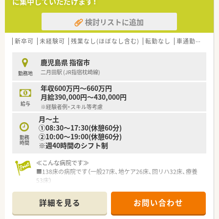
に集中していただけます！
検討リストに追加
新卒可
未経験可
残業なし(ほぼなし含む)
転勤なし
車通勤可
高給
鹿児島県 指宿市
二月田駅 (JR指宿枕崎線)
勤務地
年収600万円～660万円
月給390,000円～430,000円
給与
※経験者例・スキル等考慮
月～土
①08:30～17:30(休憩60分)
②10:00～19:00(休憩60分)
勤務
時間
※週40時間のシフト制
≪こんな病院です≫
■138床の病院です（一般27床、地ケア26床、回リハ32床、療養
53床）
■内科･循環器内科･神経内科･消化器内科・呼吸器内科・漢方内
科・リハビリテーション科の診療科目がございます。
詳細を見る
お問い合わせ
■薬剤師常勤1名、非常勤1名、薬剤助手常勤3名体制です。
■0歳より利用可能な託児所がございます！