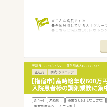
≪こんな病院です≫
●全国展開している大手グルー
●こちらは病床数100床以下の
●病棟回診やNST、ICTなど
●各種手当や研修体制など、福
●奨学金制度もございます。
更新日：
2026/06/22
薬剤師求人ID：
679532
正社員
病院・クリニック
【指宿市】高時給年収600
入院患者様の調剤業務に集
新卒可
未経験可
残業なし(ほぼなし含む)
教育制度あり
シフト制