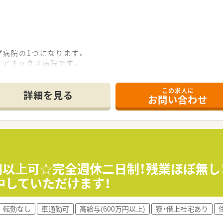
プ病院の1つになります。
ケアミックス病院です。
積極的に行っており、他部署の方とも協力しながら業務を行ってお
利厚生が整っています。
この求人に
詳細を見る
お問い合わせ
万円以上可☆完全週休二日制！残業ほぼ無し
中していただけます！
転勤なし
車通勤可
高給与(600万円以上)
寮・借上社宅あり