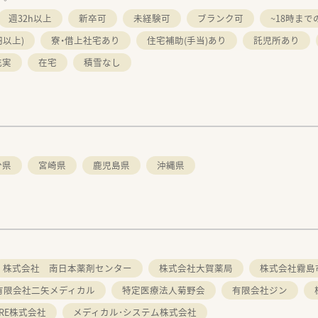
週32h以上
新卒可
未経験可
ブランク可
~18時まで
円以上)
寮・借上社宅あり
住宅補助(手当)あり
託児所あり
充実
在宅
積雪なし
分県
宮崎県
鹿児島県
沖縄県
株式会社 南日本薬剤センター
株式会社大賀薬局
株式会社霧島
有限会社二矢メディカル
特定医療法人菊野会
有限会社ジン
CARE株式会社
メディカル･システム株式会社