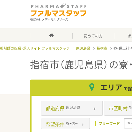
株式会社メディカルリソース
初めての方
求
薬剤師の転職・求人サイト ファルマスタッフ
鹿児島県
指宿市
寮・借上社
指宿市（鹿児島県）の寮
エリア
で探
都道府県
市区町村
鹿児島県
希望条件
寮・借上社宅あり
フリーワード