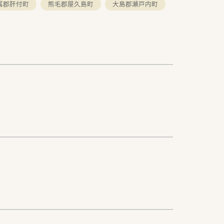
属郡肝付町
熊毛郡屋久島町
大島郡瀬戸内町