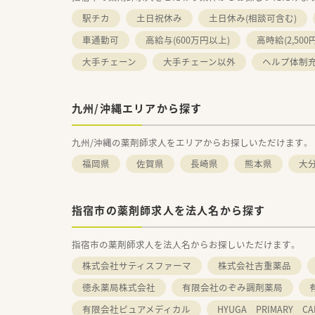
駅チカ
土日祝休み
土日休み(相談可含む)
車通勤可
高給与(600万円以上)
高時給(2,500
大手チェーン
大手チェーン以外
ヘルプ体制
九州/沖縄エリアから探す
九州/沖縄の薬剤師求人をエリアからお探しいただけます。
福岡県
佐賀県
長崎県
熊本県
大
指宿市の薬剤師求人を法人名から探す
指宿市の薬剤師求人を法人名からお探しいただけます。
株式会社サティスファーマ
株式会社吉重薬品
徳永薬局株式会社
有限会社のぞみ調剤薬局
有限会社ピュアメディカル
HYUGA PRIMARY 