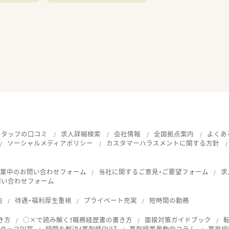
スタッフの口コミ
求人詳細検索
会社情報
全国拠点案内
よくあ
ソーシャルメディアポリシー
カスタマーハラスメントに関する方針
就業中のお問い合わせフォーム
当社に関するご意見・ご要望フォーム
求
問い合わせフォーム
向
待遇・福利厚生重視
プライベート充実
短時間の勤務
き方
○×で読み解く！職務経歴書の書き方
面接対策ガイドブック
タッフDI室
疑問を解決！薬剤師QUIZ
薬剤師業界動向コラム
薬局探