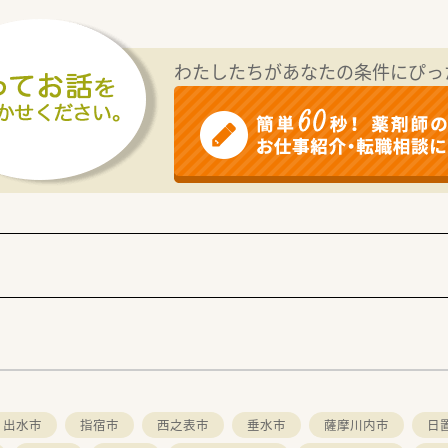
ン
わたしたちがあなたの条件にぴっ
て実施
。
出水市
指宿市
西之表市
垂水市
薩摩川内市
日