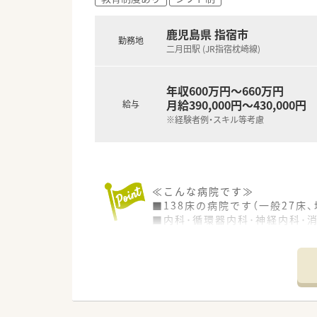
鹿児島県 指宿市
勤務地
二月田駅 (JR指宿枕崎線)
年収600万円～660万円
月給390,000円～430,000円
給与
※経験者例・スキル等考慮
≪こんな病院です≫
■138床の病院です（一般27床、
■内科･循環器内科･神経内科･
■薬剤師常勤1名、非常勤1名、
■0歳より利用可能な託児所がご
■住宅手当、赴任手当あり！
≪こんな業務内容です≫
■調剤、服薬指導、医薬品管理が