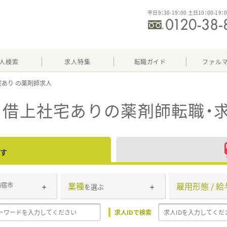
平日9：30-19：00 土日10：00-19：
人検索
求人特集
転職ガイド
ファル
宅あり
・借上社宅あり
の薬剤師転職・
す
業種
雇用形態 / 給
指宿市
を選ぶ
求人IDで検索