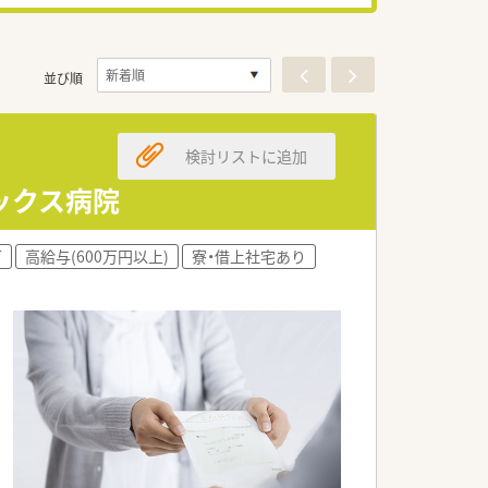
並び順
検討リストに追加
ミックス病院
可
高給与(600万円以上)
寮・借上社宅あり