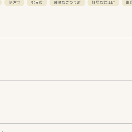
伊佐市
姶良市
薩摩郡さつま町
肝属郡錦江町
肝
す。