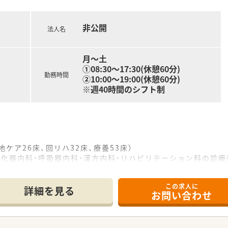
非公開
法人名
月～土
①08:30～17:30(休憩60分)
勤務時間
②10:00～19:00(休憩60分)
※週40時間のシフト制
地ケア26床、回リハ32床、療養53床）
消化器内科・呼吸器内科・漢方内科・リハビリテーション科の診
薬剤助手常勤3名体制です。
ざいます！
この求人に
詳細を見る
お問い合わせ
メイン業務です。