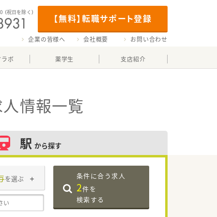
00
（祝日を除く）
【無料】転職サポート登録
企業の皆様へ
会社概要
お問い合わせ
マラボ
薬学生
支店紹介
求人情報一覧
駅
から探す
条件に合う求人
与
を選ぶ
2
件を
検索する