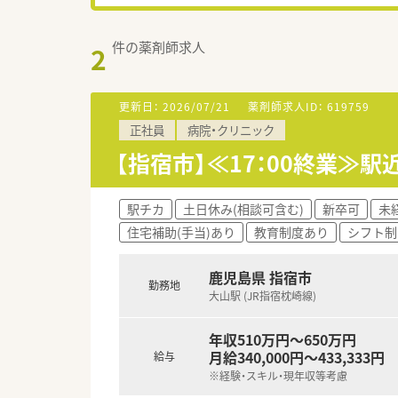
件の薬剤師求人
2
更新日：
2026/07/21
薬剤師求人ID：
619759
正社員
病院・クリニック
【指宿市】≪17：00終業≫
駅チカ
土日休み(相談可含む)
新卒可
未
住宅補助(手当)あり
教育制度あり
シフト制
鹿児島県 指宿市
勤務地
大山駅 (JR指宿枕崎線)
年収510万円～650万円
月給340,000円～433,333円
給与
※経験・スキル・現年収等考慮