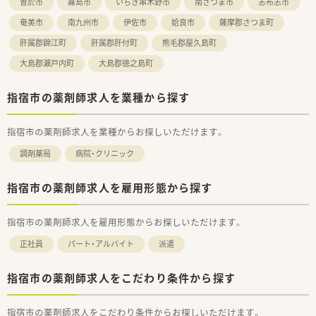
曽於市
霧島市
いちき串木野市
南さつま市
志布志市
奄美市
南九州市
伊佐市
姶良市
薩摩郡さつま町
肝属郡錦江町
肝属郡肝付町
熊毛郡屋久島町
大島郡瀬戸内町
大島郡徳之島町
指宿市の薬剤師求人を業種から探す
指宿市の薬剤師求人を業種からお探しいただけます。
調剤薬局
病院・クリニック
指宿市の薬剤師求人を雇用形態から探す
指宿市の薬剤師求人を雇用形態からお探しいただけます。
正社員
パート・アルバイト
派遣
指宿市の薬剤師求人をこだわり条件から探す
指宿市の薬剤師求人をこだわり条件からお探しいただけます。