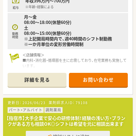
年収396万円～700万円
※年齢・経験による
給与
月～金
08:00～18:00(休憩60分)
土
08:00～15:00(休憩60分)
勤務
時間
※上記開局時間内で、週40時間のシフト制勤務
※一か月単位の変形労働時間制
＜店舗情報＞
■内科・消化器・循環器を主に応需しており、在宅業務も実施して
います。
■1日約100枚前後を薬剤師4名・事務3名で対応しています。
■広々とした駐車場も完備しています。
詳細を見る
お問い合わせ
＜こんな会社です＞
■法人概要
福岡県本社で全国に700店舗以上展開しています。
更新日：
2026/06/23
薬剤師求人ID：
79108
■多彩なキャリアパス
公的機関の認定制度とは別に、社内の認定制度を設けており、
パート・アルバイト
調剤薬局
「がん」「腎臓」「小児」などの6つの分野へのスペシャリストを育
【指宿市】大手企業で安心の研修体制！経験の浅い方・ブラン
成しております。
クがある方も相談OK◎シフトは希望を元に相談出来ます
■研修制度充実
企業独自の社内等級制度を設けており、各試験をクリアすること