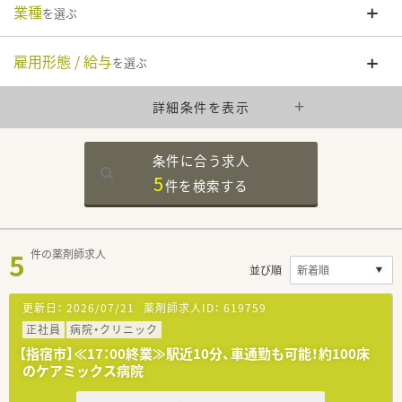
業種
を選ぶ
雇用形態 / 給与
を選ぶ
詳細条件を表示
条件に合う求人
5
件を
検索する
5
件の薬剤師求人
並び順
更新日：
2026/07/21
薬剤師求人ID：
619759
正社員
病院・クリニック
【指宿市】≪17：00終業≫駅近10分、車通勤も可能！約100床
のケアミックス病院