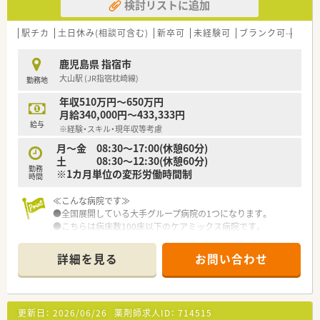
検討リストに追加
駅チカ
土日休み(相談可含む)
新卒可
未経験可
ブランク可
残業な
鹿児島県 指宿市
大山駅 (JR指宿枕崎線)
勤務地
年収510万円～650万円
月給340,000円～433,333円
給与
※経験・スキル・現年収等考慮
月～金 08:30～17:00(休憩60分)
土 08:30～12:30(休憩60分)
勤務
※1カ月単位の変形労働時間制
時間
≪こんな病院です≫
●全国展開している大手グループ病院の1つになります。
●こちらは病床数100床以下のケアミックス病院です。
●病棟回診やNST、ICTなど積極的に行っており、他部署の方とも
協力しながら業務を行っております。
詳細を見る
お問い合わせ
●各種手当や研修体制など、福利厚生が整っています。
●奨学金制度もございます。
更新日：
2026/06/26
薬剤師求人ID：
714515