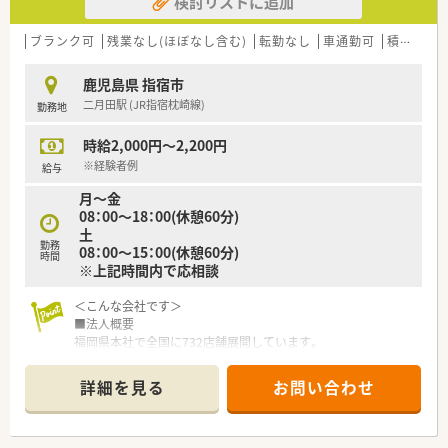
検討リストに追加
で昇給昇格する制度を導入しております。
＜子育て支援企業＞
ブランク可
残業なし(ほぼなし含む)
転勤なし
車通勤可
積雪なし
「プラチナくるみん」を認定有り
・妊婦通院休暇
鹿児島県 指宿市
・妊婦短時間勤務
二月田駅 (JR指宿枕崎線)
勤務地
・育児休業
・育児休業特別有給休暇。
時給2,000円～2,200円
・看護休暇
・短時間勤務
※経験者例
給与
月～金
＜こんな方にオススメ＞
08：00～18：00(休憩60分)
■調剤薬局のご経験がない方、ブランクのある方
土
■１人薬剤師などは避けて、周りに質問できる環境で働きたい方
勤務
08：00～15：00(休憩60分)
■今後のライフイベントに備えて、転勤や育児に理解のある環境
時間
※上記時間内で応相談
を求める方
＜こんな会社です＞
■法人概要
福岡県本社で全国に732店舗展開しています。
■多彩なキャリアパス
公的機関の認定制度とは別に、社内の認定制度を設けており、
詳細を見る
お問い合わせ
「がん」「腎臓」「小児」などの6つの分野へのスペシャリストを育
成しております。
■研修制度充実