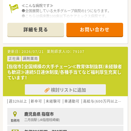
≪こんな病院です≫
●全国展開している大手グループ病院の1つになります。
●こちらは病床数100床以下のケアミックス病院です。
●病棟回診やNST、ICTなど積極的に行っており、他部署の方とも
協力しながら業務を行っております。
詳細を見る
お問い合わせ
●各種手当や研修体制など、福利厚生が整っています。
更新日：
2026/07/21
薬剤師求人ID：
79107
正社員
調剤薬局
【指宿市】全国規模の大手チェーン≪教育体制抜群/未経験者
も歓迎≫連続5日連休制度/各種手当てなど福利厚生充実し
ています！
検討リストに追加
週32h以上
新卒可
未経験可
車通勤可
高給与(600万円以上)
住宅
鹿児島県 指宿市
二月田駅 (JR指宿枕崎線)
勤務地