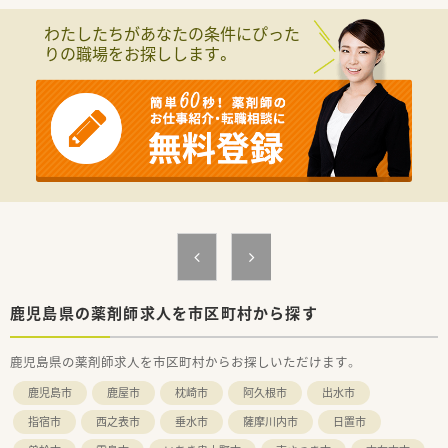
企業独自の社内等級制度を設けており、各試験をクリアすること
で昇給昇格する制度を導入しております。
わたしたちがあなたの条件にぴった
■子育て支援企業
りの職場をお探しします。
「プラチナくるみん」を認定有り
・妊婦通院休暇
・妊婦短時間勤務
・育児休業
・育児休業特別有給休暇。
・看護休暇
・短時間勤務
■全店でピッキングサポートシステムを標準導入
≪ こんな方におすすめ ≫
■調剤薬局のご経験がない方、ブランクのある方
■１人薬剤師などは避けて、周りに質問できる環境で働きたい方
■今後のライフイベントに備えて、転勤や育児に理解のある環境
を求める方
鹿児島県の薬剤師求人を市区町村から探す
鹿児島県の薬剤師求人を市区町村からお探しいただけます。
鹿児島市
鹿屋市
枕崎市
阿久根市
出水市
指宿市
西之表市
垂水市
薩摩川内市
日置市