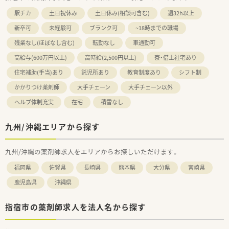
駅チカ
土日祝休み
土日休み(相談可含む)
週32h以上
新卒可
未経験可
ブランク可
~18時までの職場
残業なし(ほぼなし含む)
転勤なし
車通勤可
高給与(600万円以上)
高時給(2,500円以上)
寮・借上社宅あり
住宅補助(手当)あり
託児所あり
教育制度あり
シフト制
かかりつけ薬剤師
大手チェーン
大手チェーン以外
ヘルプ体制充実
在宅
積雪なし
九州/沖縄エリアから探す
九州/沖縄の薬剤師求人をエリアからお探しいただけます。
福岡県
佐賀県
長崎県
熊本県
大分県
宮崎県
鹿児島県
沖縄県
指宿市の薬剤師求人を法人名から探す