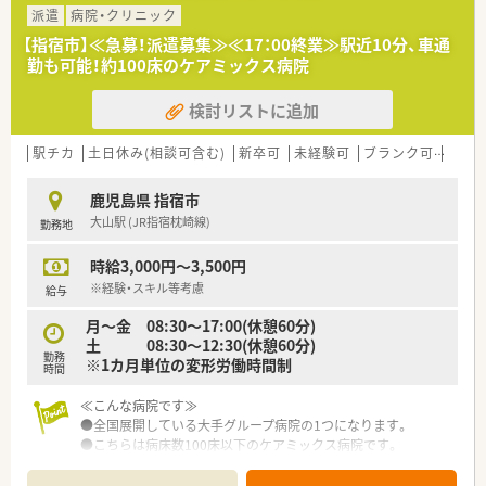
派遣
病院・クリニック
【指宿市】≪急募！派遣募集≫≪17：00終業≫駅近10分、車通
勤も可能！約100床のケアミックス病院
検討リストに追加
駅チカ
土日休み(相談可含む)
新卒可
未経験可
ブランク可
残業な
鹿児島県 指宿市
大山駅 (JR指宿枕崎線)
勤務地
時給3,000円～3,500円
※経験・スキル等考慮
給与
月～金 08:30～17:00(休憩60分)
土 08:30～12:30(休憩60分)
勤務
※1カ月単位の変形労働時間制
時間
≪こんな病院です≫
●全国展開している大手グループ病院の1つになります。
●こちらは病床数100床以下のケアミックス病院です。
●病棟回診やNST、ICTなど積極的に行っており、他部署の方とも
協力しながら業務を行っております。