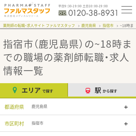
平日9：30-19：00 土日10：00-19：00
薬剤師の転職・求人サイト ファルマスタッフ
鹿児島県
指宿市
~18時
指宿市（鹿児島県）の~18時ま
での職場
の薬剤師転職・求人
情報一覧
エリア
駅
で探す
から探す
都道府県
鹿児島県
市区町村
指宿市