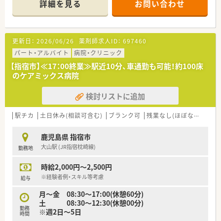
詳細を見る
お問い合わせ
更新日：
2026/06/26
薬剤師求人ID：
697460
パート・アルバイト
病院・クリニック
【指宿市】≪17：00終業≫駅近10分、車通勤も可能！約100床
のケアミックス病院
検討リストに追加
駅チカ
土日休み(相談可含む)
ブランク可
残業なし(ほぼなし含む)
鹿児島県 指宿市
大山駅 (JR指宿枕崎線)
勤務地
時給2,000円～2,500円
※経験者例・スキル等考慮
給与
月～金 08:30～17:00(休憩60分)
土 08:30～12:30(休憩00分)
勤務
※週2日～5日
時間