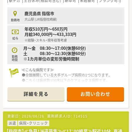
駅チカ
土日休み(相談可含む)
新卒可
未経験可
ブランク可
残業な
鹿児島県 指宿市
大山駅 (JR指宿枕崎線)
勤務地
年収510万円～650万円
月給340,000円～433,333円
給与
※経験・スキル・現年収等考慮
月～金 08:30～17:00(休憩60分)
土 08:30～12:30(休憩60分)
勤務
※1カ月単位の変形労働時間制
時間
≪こんな病院です≫
●全国展開している大手グループ病院の1つになります。
●こちらは病床数100床以下のケアミックス病院です。
●病棟回診やNST、ICTなど積極的に行っており、他部署の方とも
協力しながら業務を行っております。
詳細を見る
お問い合わせ
●各種手当や研修体制など、福利厚生が整っています。
●奨学金制度もございます。
更新日：
2026/06/26
薬剤師求人ID：
714515
派遣
病院・クリニック
【指宿市】≪急募！派遣募集≫≪17：00終業≫駅近10分、車通