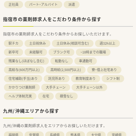
正社員
パート・アルバイト
派遣
指宿市の薬剤師求人をこだわり条件から探す
指宿市の薬剤師求人をこだわり条件からお探しいただけます。
駅チカ
土日祝休み
土日休み(相談可含む)
週32h以上
新卒可
未経験可
ブランク可
~18時までの職場
残業なし(ほぼなし含む)
転勤なし
車通勤可
高給与(600万円以上)
高時給(2,500円以上)
寮・借上社宅あり
住宅補助(手当)あり
託児所あり
教育制度あり
シフト制
かかりつけ薬剤師
大手チェーン
大手チェーン以外
ヘルプ体制充実
在宅
積雪なし
九州/沖縄エリアから探す
九州/沖縄の薬剤師求人をエリアからお探しいただけます。
福岡県
佐賀県
長崎県
熊本県
大分県
宮崎県