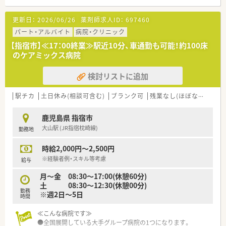
更新日：
2026/06/26
薬剤師求人ID：
697460
パート・アルバイト
病院・クリニック
【指宿市】≪17：00終業≫駅近10分、車通勤も可能！約100床
のケアミックス病院
検討リストに追加
駅チカ
土日休み(相談可含む)
ブランク可
残業なし(ほぼなし含む)
鹿児島県 指宿市
大山駅 (JR指宿枕崎線)
勤務地
時給2,000円～2,500円
※経験者例・スキル等考慮
給与
月～金 08:30～17:00(休憩60分)
土 08:30～12:30(休憩00分)
勤務
※週2日～5日
時間
≪こんな病院です≫
●全国展開している大手グループ病院の1つになります。