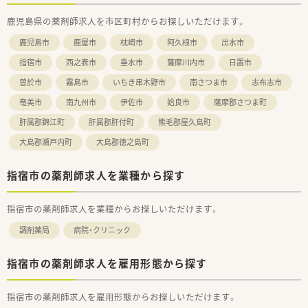
鹿児島県の薬剤師求人を市区町村からお探しいただけます。
鹿児島市
鹿屋市
枕崎市
阿久根市
出水市
指宿市
西之表市
垂水市
薩摩川内市
日置市
曽於市
霧島市
いちき串木野市
南さつま市
志布志市
奄美市
南九州市
伊佐市
姶良市
薩摩郡さつま町
肝属郡錦江町
肝属郡肝付町
熊毛郡屋久島町
大島郡瀬戸内町
大島郡徳之島町
指宿市の薬剤師求人を業種から探す
指宿市の薬剤師求人を業種からお探しいただけます。
調剤薬局
病院・クリニック
指宿市の薬剤師求人を雇用形態から探す
指宿市の薬剤師求人を雇用形態からお探しいただけます。