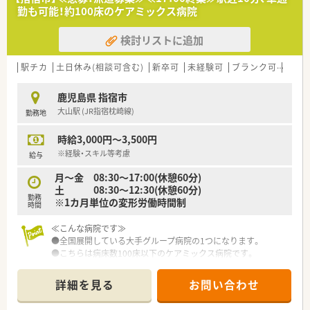
勤も可能！約100床のケアミックス病院
検討リストに追加
駅チカ
土日休み(相談可含む)
新卒可
未経験可
ブランク可
残業な
鹿児島県 指宿市
大山駅 (JR指宿枕崎線)
勤務地
時給3,000円～3,500円
※経験・スキル等考慮
給与
月～金 08:30～17:00(休憩60分)
土 08:30～12:30(休憩60分)
勤務
※1カ月単位の変形労働時間制
時間
≪こんな病院です≫
●全国展開している大手グループ病院の1つになります。
●こちらは病床数100床以下のケアミックス病院です。
●病棟回診やNST、ICTなど積極的に行っており、他部署の方とも
協力しながら業務を行っております。
詳細を見る
お問い合わせ