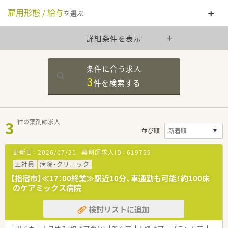
雇用形態 / 給与
を選ぶ
詳細条件を表示
条件に合う求人
3
件を
検索する
3
件の薬剤師求人
並び順
更新日：
2026/07/21
薬剤師求人ID：
619759
正社員
病院・クリニック
【指宿市】≪17：00終業≫駅近10分、車通勤も可能！約100床
のケアミックス病院
検討リストに追加