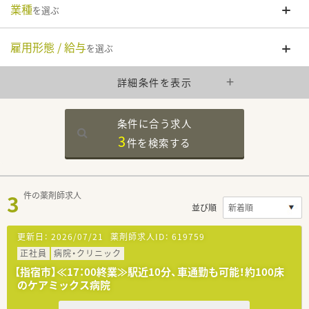
業種
を選ぶ
雇用形態 / 給与
を選ぶ
詳細条件を表示
条件に合う求人
3
件を
検索する
3
件の薬剤師求人
並び順
更新日：
2026/07/21
薬剤師求人ID：
619759
正社員
病院・クリニック
【指宿市】≪17：00終業≫駅近10分、車通勤も可能！約100床
のケアミックス病院