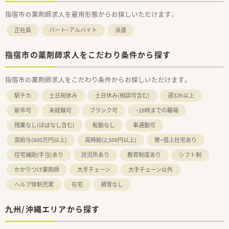
指宿市の薬剤師求人を雇用形態からお探しいただけます。
正社員
パート・アルバイト
派遣
指宿市の薬剤師求人をこだわり条件から探す
指宿市の薬剤師求人をこだわり条件からお探しいただけます。
駅チカ
土日祝休み
土日休み(相談可含む)
週32h以上
新卒可
未経験可
ブランク可
~18時までの職場
残業なし(ほぼなし含む)
転勤なし
車通勤可
高給与(600万円以上)
高時給(2,500円以上)
寮・借上社宅あり
住宅補助(手当)あり
託児所あり
教育制度あり
シフト制
かかりつけ薬剤師
大手チェーン
大手チェーン以外
ヘルプ体制充実
在宅
積雪なし
九州/沖縄エリアから探す