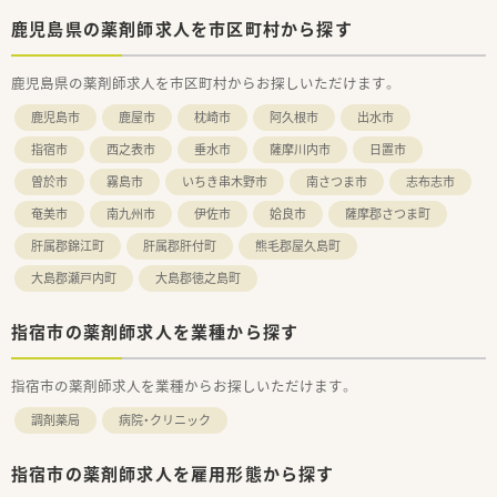
鹿児島県の薬剤師求人を市区町村から探す
鹿児島県の薬剤師求人を市区町村からお探しいただけます。
鹿児島市
鹿屋市
枕崎市
阿久根市
出水市
指宿市
西之表市
垂水市
薩摩川内市
日置市
曽於市
霧島市
いちき串木野市
南さつま市
志布志市
奄美市
南九州市
伊佐市
姶良市
薩摩郡さつま町
肝属郡錦江町
肝属郡肝付町
熊毛郡屋久島町
大島郡瀬戸内町
大島郡徳之島町
指宿市の薬剤師求人を業種から探す
指宿市の薬剤師求人を業種からお探しいただけます。
調剤薬局
病院・クリニック
指宿市の薬剤師求人を雇用形態から探す