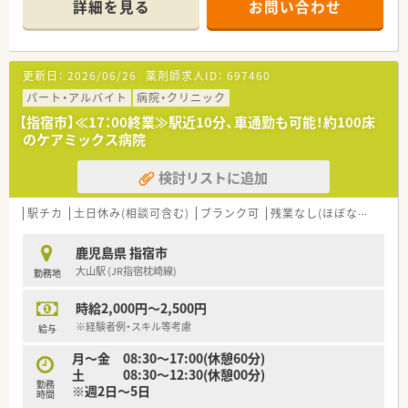
詳細を見る
お問い合わせ
更新日：
2026/06/26
薬剤師求人ID：
697460
パート・アルバイト
病院・クリニック
【指宿市】≪17：00終業≫駅近10分、車通勤も可能！約100床
のケアミックス病院
検討リストに追加
駅チカ
土日休み(相談可含む)
ブランク可
残業なし(ほぼなし含む)
鹿児島県 指宿市
大山駅 (JR指宿枕崎線)
勤務地
時給2,000円～2,500円
※経験者例・スキル等考慮
給与
月～金 08:30～17:00(休憩60分)
土 08:30～12:30(休憩00分)
勤務
※週2日～5日
時間