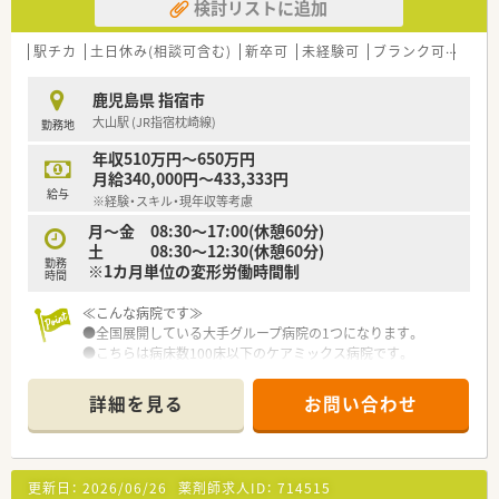
検討リストに追加
駅チカ
土日休み(相談可含む)
新卒可
未経験可
ブランク可
残業な
鹿児島県 指宿市
大山駅 (JR指宿枕崎線)
勤務地
年収510万円～650万円
月給340,000円～433,333円
給与
※経験・スキル・現年収等考慮
月～金 08:30～17:00(休憩60分)
土 08:30～12:30(休憩60分)
勤務
※1カ月単位の変形労働時間制
時間
≪こんな病院です≫
●全国展開している大手グループ病院の1つになります。
●こちらは病床数100床以下のケアミックス病院です。
●病棟回診やNST、ICTなど積極的に行っており、他部署の方とも
協力しながら業務を行っております。
詳細を見る
お問い合わせ
●各種手当や研修体制など、福利厚生が整っています。
●奨学金制度もございます。
更新日：
2026/06/26
薬剤師求人ID：
714515