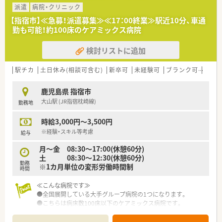
派遣
病院・クリニック
【指宿市】≪急募！派遣募集≫≪17：00終業≫駅近10分、車通
勤も可能！約100床のケアミックス病院
検討リストに追加
駅チカ
土日休み(相談可含む)
新卒可
未経験可
ブランク可
残業な
鹿児島県 指宿市
大山駅 (JR指宿枕崎線)
勤務地
時給3,000円～3,500円
※経験・スキル等考慮
給与
月～金 08:30～17:00(休憩60分)
土 08:30～12:30(休憩60分)
勤務
※1カ月単位の変形労働時間制
時間
≪こんな病院です≫
●全国展開している大手グループ病院の1つになります。
●こちらは病床数100床以下のケアミックス病院です。
●病棟回診やNST、ICTなど積極的に行っており、他部署の方とも
協力しながら業務を行っております。