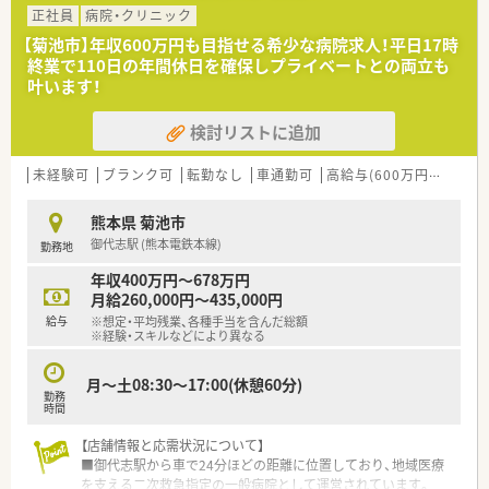
正社員
病院・クリニック
【菊池市】年収600万円も目指せる希少な病院求人！平日17時
終業で110日の年間休日を確保しプライベートとの両立も
叶います！
検討リストに追加
未経験可
ブランク可
転勤なし
車通勤可
高給与(600万円以上)
熊本県 菊池市
御代志駅 (熊本電鉄本線)
勤務地
年収400万円～678万円
月給260,000円～435,000円
給与
※想定・平均残業、各種手当を含んだ総額
※経験・スキルなどにより異なる
月～土08:30～17:00(休憩60分)
勤務
時間
【店舗情報と応需状況について】
■御代志駅から車で24分ほどの距離に位置しており、地域医療
を支える二次救急指定の一般病院として運営されています。