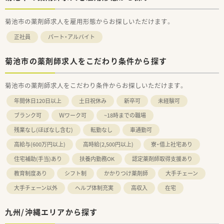
菊池市の薬剤師求人を雇用形態からお探しいただけます。
正社員
パート・アルバイト
菊池市の薬剤師求人をこだわり条件から探す
菊池市の薬剤師求人をこだわり条件からお探しいただけます。
年間休日120日以上
土日祝休み
新卒可
未経験可
ブランク可
Ｗワーク可
~18時までの職場
残業なし(ほぼなし含む)
転勤なし
車通勤可
高給与(600万円以上)
高時給(2,500円以上)
寮・借上社宅あり
住宅補助(手当)あり
扶養内勤務OK
認定薬剤師取得支援あり
教育制度あり
シフト制
かかりつけ薬剤師
大手チェーン
大手チェーン以外
ヘルプ体制充実
高収入
在宅
九州/沖縄エリアから探す