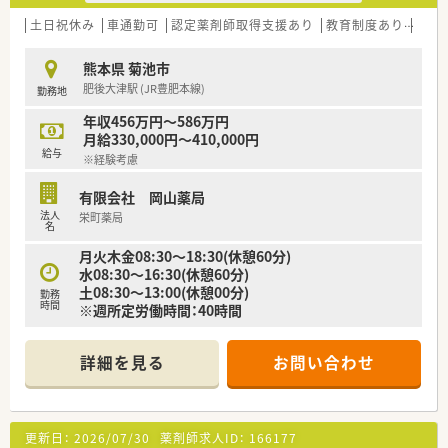
土日祝休み
車通勤可
認定薬剤師取得支援あり
教育制度あり
シフ
熊本県 菊池市
肥後大津駅 (JR豊肥本線)
勤務地
年収456万円～586万円
月給330,000円～410,000円
給与
※経験考慮
有限会社 岡山薬局
法人
栄町薬局
名
月火木金08:30～18:30(休憩60分)
水08:30～16:30(休憩60分)
土08:30～13:00(休憩00分)
勤務
時間
※週所定労働時間：40時間
詳細を見る
お問い合わせ
更新日：
2026/07/30
薬剤師求人ID：
166177