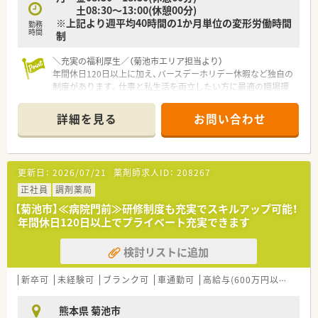
土08:30～13:00(休憩00分)
という高水準の給与を提示できる可能性のある好条件案件で
※上記より週平均40時間の1か月単位の変形労働時間
す。
勤務
時間
制
■賞与は前年度実績で計3.60ヶ月分が支給されるほか、毎月の資
格手当や通勤交通費などの諸手当も充実している環境です。
＼充実の福利厚生／（菊池市エリア担当より）
■退職金制度や確定給付年金制度を完備しており、将来を見据え
年間休日120日以上に加え、バースデーホリデー休暇など独自の
て長く安定して働きたい薬剤師の方に最適な待遇が揃っていま
制度があります。仕事と私生活を両立したい方に最適の職場環
す。
境です。
詳細を見る
お問い合わせ
【店舗情報と応需状況について】
■こちらの薬局は、1日あたり60枚から70枚ほどの処方箋を安定
して応需しております。
■地域密着型の店舗であり、施設や個人宅を対象とした在宅医療
更新日：
2026/07/21
薬剤師求人ID：
208267
に特化している点が特徴です。
■最寄りの三里木駅から車で25分ほどの立地にあり、マイカー
正社員
調剤薬局
での通勤が非常に便利です。
【菊池市】≪病院門前≫研修制度も充実でスキルアップ可能！
年間休日120日以上でプライベート充実できます
【募集背景と求める人物像について】
■今回は欠員補充のための募集となっており、即戦力として活躍
検討リストに追加
していただける方を求めています。
■在宅医療の現場で多くの患者様と深く関わり、地域貢献に意欲
を持って取り組める方を歓迎します。
新卒可
未経験可
ブランク可
車通勤可
高給与(600万円以上)
寮・
■正社員として長く腰を据えて働き、店舗の中心メンバーとして
成長していきたい方を募集しています。
熊本県 菊池市