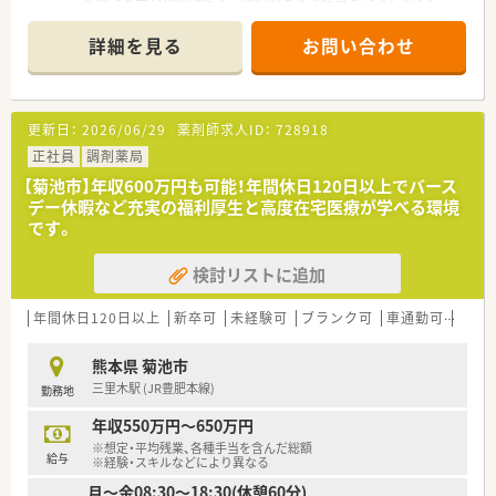
■複数科目を扱い専門外来も設置されているため、薬剤師として
幅広い処方箋に触れながら専門知識を深めることが可能です。
詳細を見る
お問い合わせ
■現在は欠員補充による急募案件となっており、勤務薬剤師の人
数など詳細については別途お問い合わせをお待ちしています。
【募集背景と求める人物像について】
更新日：
2026/06/29
薬剤師求人ID：
728918
■今回は欠員に伴う補充のための急募案件であり、すぐにでも業
務に貢献いただける意欲的な方を優先して採用する方針です。
正社員
調剤薬局
■未経験の方やブランクがある方の応募も歓迎しており、新しい
【菊池市】年収600万円も可能！年間休日120日以上でバース
環境で一から病院薬剤師のスキルを磨きたい方を募集します。
デー休暇など充実の福利厚生と高度在宅医療が学べる環境
■調剤業務から病棟業務まで多岐にわたる役割を担うため、周囲
です。
のスタッフと円滑に連携を図れる協調性のある方を求めていま
す。
検討リストに追加
【法人特徴について】
■日本病院総合診療医学会の認定施設に指定されており、教育体
年間休日120日以上
新卒可
未経験可
ブランク可
車通勤可
高給与
制や診療の質において高い水準を維持している医療法人です。
■熊本大学医学部の学外教育協力施設としての役割も担ってお
熊本県 菊池市
り、次世代の医療従事者を育成する社会貢献度の高い組織です。
三里木駅 (JR豊肥本線)
勤務地
■地域に根ざした医療を提供することを理念に掲げ、一般診療か
ら救急医療まで幅広く対応する体制を整えている法人が運営し
年収550万円～650万円
ます。
※想定・平均残業、各種手当を含んだ総額
給与
※経験・スキルなどにより異なる
【求人情報について】
月～金08:30～18:30(休憩60分)
■正社員の募集であり、病院薬剤師としては珍しく年収600万円