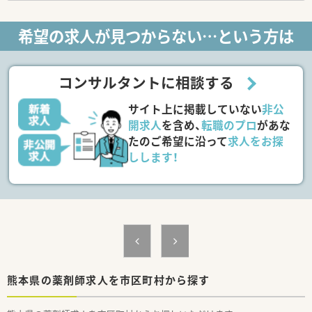
■ライフスタイルに合わせて長くご勤務していきたい方
＜プライベートも充実＞
希望の求人が見つからない…という方は
■有休取得がしやすい職場です。メリハリつけた勤務が可能で
す。
■産休・育休実績もあり女性の方も長く働きやすい環境が整って
います。
コンサルタントに相談する
■残業はほぼありません。家庭とも両立しやすい職場です。
サイト上に掲載していない
非公
開求人
を含め、
転職のプロ
があな
たのご希望に沿って
求人をお探
しします！
熊本県の薬剤師求人を市区町村から探す