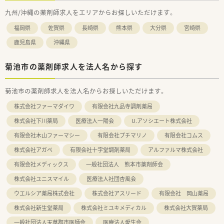
九州/沖縄の薬剤師求人をエリアからお探しいただけます。
福岡県
佐賀県
長崎県
熊本県
大分県
宮崎県
鹿児島県
沖縄県
菊池市の薬剤師求人を法人名から探す
菊池市の薬剤師求人を法人名からお探しいただけます。
株式会社ファーマダイワ
有限会社九品寺調剤薬局
株式会社下川薬局
医療法人一陽会
U.アソシエート株式会社
有限会社木山ファーマシー
有限会社プチマリノ
有限会社コムス
株式会社アガペ
有限会社十字堂調剤薬局
アルファルマ株式会社
有限会社メディックス
一般社団法人 熊本市薬剤師会
株式会社ユニスマイル
医療法人社団杏風会
ウエルシア薬局株式会社
株式会社アスリード
有限会社 岡山薬局
株式会社新生堂薬局
株式会社ミユキメディカル
株式会社大賀薬局
一般社団法人天草郡市医師会
医療法人愛生会