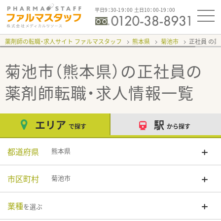
平日9：30-19：00 土日10：00-19：00
薬剤師の転職・求人サイト ファルマスタッフ
熊本県
菊池市
正社員
菊池市（熊本県）の正社員
の
薬剤師転職・求人情報一覧
エリア
駅
で探す
から探す
都道府県
熊本県
市区町村
菊池市
業種
を選ぶ