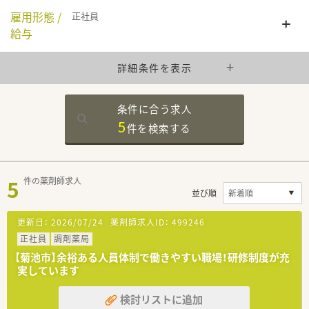
雇用形態 /
正社員
給与
詳細条件を表示
条件に合う求人
5
件を
検索する
5
件の薬剤師求人
並び順
更新日：
2026/07/24
薬剤師求人ID：
499246
正社員
調剤薬局
【菊池市】余裕ある人員体制で働きやすい職場！研修制度が充
実しています
検討リストに追加