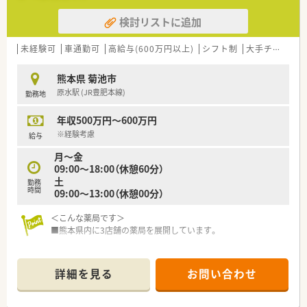
＜休暇制度・福利厚生も充実です＞
検討リストに追加
■正社員であれば有給は入社時から付与。勤務年数に応じて最
大20日付与がございます。
■連続休暇制度、メモリアル休暇、サポート休暇、ボランティア
未経験可
車通勤可
高給与(600万円以上)
シフト制
大手チェーン以外
休暇などワークライフバランスを推奨されています。年間休日
は約124日ございます。
熊本県 菊池市
■子育て支援も充実しており男女問わず子育てをしながら働く
原水駅 (JR豊肥本線)
勤務地
方をサポートする様々な制度が整っています。
育休はお子さんが3歳になるまで取得でき、時短勤務は小学校1
年収500万円～600万円
年生の修了まで取得可能です。
※経験考慮
給与
＜研修制度・スキルアップ体制もばっちり＞
月～金
■独自の研修システムを活用し効率的かつ効果的なスキルアッ
09:00～18:00（休憩60分）
プを支援しています。
土
勤務
その他、カフェテリア研修や社内学術大会などその方が目指す社
時間
09:00～13:00（休憩00分）
会人像に合わせた学ぶ環境が充実しています。
■将来は専門薬剤師として活躍される方、またはマネージャーと
＜こんな薬局です＞
しての店舗運営に携わる方など、自身の志向に合わせたキャリア
■熊本県内に3店舗の薬局を展開しています。
が描けます。
また希望者は人事、教育、経営コンサル等に携わることも可能で
＜こんな店舗です＞
す。
■内科を中心とした病院から主に応需しています。
詳細を見る
お問い合わせ
■常勤3名で1日70～75枚の処方箋を対応しています。
＜こんな方にもおすすめ＞
■在宅業務も行っています。薬剤師としてスキルアップできる
■しっかりとした教育体制のもとで薬剤師としてのスキルを磨
環境です。
きたい方