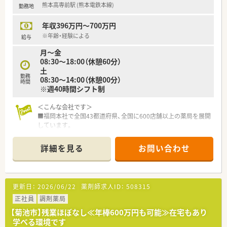
熊本高専前駅 (熊本電鉄本線)
勤務地
【法人特徴について】
■地域に根ざした薬局として、熊本県内において17店舗の調剤
年収396万円～700万円
薬局を広く展開するグループです。
■熊本大学大学院の博士課程における実習施設に認定されてお
※年齢・経験による
給与
り、高い教育水準を誇っています。
月～金
■学会での発表実績が豊富にあり、かかりつけ薬局や健康サポー
08:30～18:00（休憩60分）
トなどの分野で実績を残しています。
土
勤務
08:30～14:00（休憩00分）
時間
※週40時間シフト制
＜こんな会社です＞
■福岡本社で全国43都道府県、全国に600店舗以上の薬局を展開
しています。
開業支援も行っているため、医療機関との関係も良好で積極的に
コミュニケーションを図っています。
詳細を見る
お問い合わせ
■全国転勤がないエリア社員もありますので、地元で長く勤務す
る事も可能です。
（異動・転勤について）
①全国勤務社員：全店舗を対象とした異動が可能な社員
更新日：
2026/06/22
薬剤師求人ID：
508315
②エリア社員：限定した地区内での転居を伴う異動が可能な社員
③薬剤師職Ⅲ（ローカル社員）：転居を伴う異動がない社員から選
正社員
調剤薬局
択可能です。
【菊池市】残業ほぼなし≪年棒600万円も可能≫在宅もあり
※①②は借上社宅が適用、③は住宅補助手当もございます。
学べる環境です