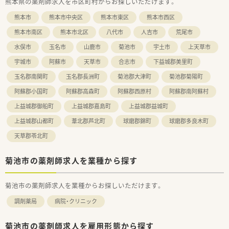
熊本県の薬剤師求人を市区町村からお探しいただけます。
熊本市
熊本市中央区
熊本市東区
熊本市西区
熊本市南区
熊本市北区
八代市
人吉市
荒尾市
水俣市
玉名市
山鹿市
菊池市
宇土市
上天草市
宇城市
阿蘇市
天草市
合志市
下益城郡美里町
玉名郡南関町
玉名郡長洲町
菊池郡大津町
菊池郡菊陽町
阿蘇郡小国町
阿蘇郡高森町
阿蘇郡西原村
阿蘇郡南阿蘇村
上益城郡御船町
上益城郡嘉島町
上益城郡益城町
上益城郡山都町
葦北郡芦北町
球磨郡錦町
球磨郡多良木町
天草郡苓北町
菊池市の薬剤師求人を業種から探す
菊池市の薬剤師求人を業種からお探しいただけます。
調剤薬局
病院・クリニック
菊池市の薬剤師求人を雇用形態から探す