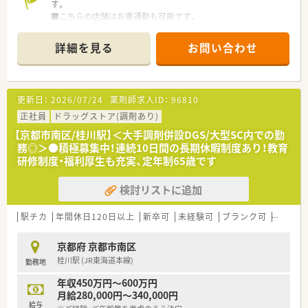
■給与条件は経験や能力に応じて515万円から600万円以上まで
す。
相談可能であり、前職の給与も最大限に考慮されます。
■こちらの店舗はお車通勤も可能です。
■昇給は年1回、賞与は年2回と安定した収入を確保できるほか、
■高時給の求人になりますので、ご興味おありの方はお早めにお
薬剤師手当や管理職手当など諸手当も充実しています。
問い合わせください。
詳細を見る
お問い合わせ
■退職金制度や従業員持株会などの福利厚生も完備されており、
将来を見据えて長く安定して働きたい方に適しています。
更新日：
2026/07/24
薬剤師求人ID：
96810
正社員
ドラッグストア(調剤あり)
【京都市南区/桂川駅】＜大手調剤併設DGS/大型SC内での勤
務◎＞●積極募集中！連続10日間の長期休暇制度あり！教育
研修制度・福利厚生も充実、定年制65歳です
検討リストに追加
駅チカ
年間休日120日以上
新卒可
未経験可
ブランク可
高給与(
京都府 京都市南区
桂川駅 (JR東海道本線)
勤務地
年収450万円～600万円
月給280,000円～340,000円
給与