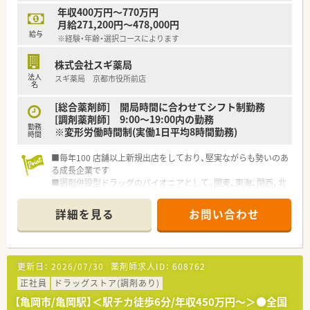
年収400万円～770万円
月給271,200円～478,000円
給与
※経験・年齢・選択コースによります
株式会社スギ薬局
法人
スギ薬局 京都市役所前店
名
[総合薬剤師] 開局時間に合わせてシフト制勤務
[調剤薬剤師] 9:00～19:00内の勤務
勤務
※変形労働時間制(実働1日平均8時間勤務)
時間
■毎年100 店舗以上新規出店をしており、堅実ながらも勢いのあ
る成長企業です
■調剤併設型ドラッグのパイオニアとして、関東、東海、関西、北
陸・信州を中心に約1,700店舗以上を展開しています
■研修制度は様々なプランがあり、集合研修だけでなく任意で受
詳細を見る
お問い合わせ
講可能な研修も幅広く用意されています
■店舗で活躍する従業員、社外で活躍する従業員、将来経営幹部
となる従業員など、薬剤師として様々な活躍ができるフィールド
を用意されています
更新日：
2026/07/30
薬剤師求人ID：
608762
■総合薬剤師・調剤薬剤師（土日休み・19時までの勤務）どちらか
の働き方を選択できます
正社員
ドラッグストア(調剤あり)
■調剤併設型だけでなく「医療モール・クリニック併設店舗」「敷
【亀岡市/亀岡駅】＜駅チカ徒歩6分/年収450万円～＞●全国
地内薬局」「訪問調剤特化型店舗」など様々な店舗を運営してい