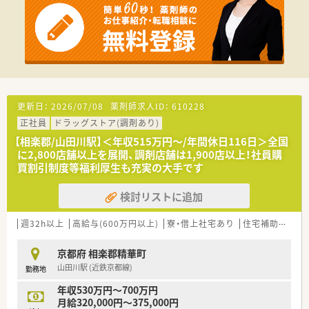
■在宅や教育等の専門性を活かせるスペシャリストを目指すこ
とも可能です。
■その他にも、管理部門や商品部門等の本社スタッフなど活動領
域は多種多様です。
■在宅実施店舗は年々増加しており、在宅医療へもしっかりと関
わる事ができます。
■育児休暇は3歳まで取得が可能で、時短制度は小学5年生まで
時短勤務ができるよう変更予定です。
■年間休日が120日とワークライフバランスが整っています
更新日：
2026/07/08
薬剤師求人ID：
610228
■日用品から常備薬まで、従業員割引制度など嬉しいメリットも
正社員
ドラッグストア(調剤あり)
たくさんあります！
【相楽郡/山田川駅】＜年収515万円～/年間休日116日＞全国
に2,800店舗以上を展開、調剤店舗は1,900店以上！社員購
買割引制度等福利厚生も充実の大手です
検討リストに追加
週32h以上
高給与(600万円以上)
寮・借上社宅あり
住宅補助(手当)あり
京都府 相楽郡精華町
山田川駅 (近鉄京都線)
勤務地
年収530万円～700万円
月給320,000円～375,000円