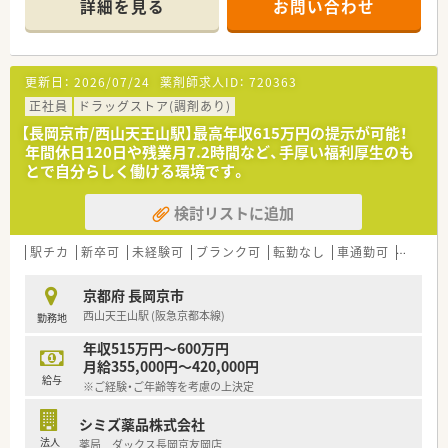
詳細を見る
お問い合わせ
【店舗情報と応需状況について】
■上桂駅から徒歩で15分ほどに位置しており、車での通勤も可
能で地域に根差した店舗運営を行っています。
■処方箋の応需枚数は1日10枚ほどと、薬剤師1名に対して非常
更新日：
2026/07/24
薬剤師求人ID：
720363
にゆとりがある環境が整っています。
■調剤業務のほかにお客様からのOTC医薬品に関する相談も受
正社員
ドラッグストア(調剤あり)
けており、面対応の薬局として貢献しています。
【長岡京市/西山天王山駅】最高年収615万円の提示が可能！
年間休日120日や残業月7.2時間など、手厚い福利厚生のも
【募集背景と求める人物像について】
とで自分らしく働ける環境です。
■子育てが落ち着いた世代の復帰や、即戦力として活躍できる方
の採用に向けて募集を行っています。（48文字）
検討リストに追加
■周囲の状況を察して理解する力があり、チームでコツコツと協
力して頑張れる方を求めています。
■調剤業務の経験がある方はもちろん、後輩の指導や教育に携わ
駅チカ
新卒可
未経験可
ブランク可
転勤なし
車通勤可
高給与(
りたいという意欲のある方も大歓迎です。
京都府 長岡京市
【法人特徴について】
西山天王山駅 (阪急京都本線)
勤務地
■京都府内に特化して多くの店舗を展開しており、大手グループ
に属する極めて安定した企業です。
年収515万円～600万円
■調剤併設化を積極的に推進しており、患者様の美と健康を支え
月給355,000円～420,000円
る専門総合店舗の実現を目指しています。
給与
※ご経験・ご年齢等を考慮の上決定
■大きなグループの関連企業でありながらも、現場の意見を尊重
する自由な風土が従業員に評価されています。
シミズ薬品株式会社
法人
薬局 ダックス長岡京友岡店