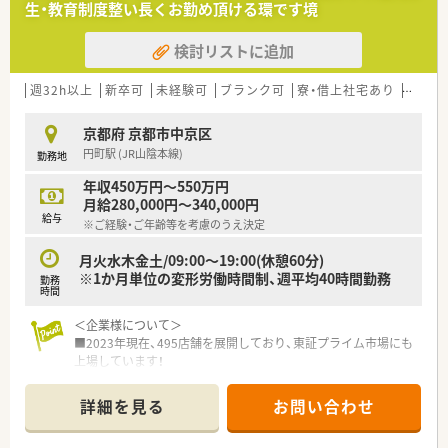
生・教育制度整い長くお勤め頂ける環です境
■在宅医療にも積極的取り組んでおり「訪問調剤特化型店舗」を
50店舗以上、無菌調剤室は業界最多の51店舗設置しています
検討リストに追加
■「プラチナくるみん認定企業」「健康経営優良法人2023（大規模
法人部門）認定」等を取得し一人ひとりが働きやすい環境が整備
されています
週32h以上
新卒可
未経験可
ブランク可
寮・借上社宅あり
教育制
■充実した研修制度、人事制度、評価制度、キャリア支援制度等
があるのも特徴です
京都府 京都市中京区
円町駅 (JR山陰本線)
勤務地
年収450万円～550万円
月給280,000円～340,000円
給与
※ご経験・ご年齢等を考慮のうえ決定
月火水木金土/09:00～19:00(休憩60分)
※1か月単位の変形労働時間制、週平均40時間勤務
勤務
時間
＜企業様について＞
■2023年現在、495店舗を展開しており、東証プライム市場にも
上場しています！
調剤事業の他、スーパーや老人ホームなども展開されており安
定した経営も魅力的です
詳細を見る
お問い合わせ
■調剤併設化を進めており、新規出店なども積極的に行っていま
す