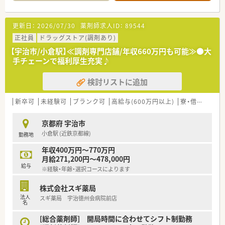
■玉水駅から徒歩13分ほどの場所に位置しており、地域に密着
したかかりつけ薬局として機能しています。
【勤務実態について】
■施設や居宅への在宅業務にも力を入れて取り組んでおり、地域
■週休2日制で年間休日は116日確保されており、年間で6連休を
更新日：
2026/07/30
薬剤師求人ID：
89544
医療に幅広く貢献することができる環境です。
2回取得することが必須とされているため長期休暇も楽しめま
■具体的な応需科目や処方箋枚数などは現在確認中ですが、電子
正社員
ドラッグストア(調剤あり)
す。
薬歴などの最新機器を導入して対応しています。
■育児休暇制度の取得率は100％を誇っており、お子様が小学3
【宇治市/小倉駅】≪調剤専門店舗/年収660万円も可能≫●大
年生になるまで時短勤務制度を利用できるため子育てとの両立
手チェーンで福利厚生充実♪
【法人特徴について】
も可能です。
■創業から長きにわたる歴史を持ち、現在も全国各地への新規出
■レジ打ちや納品などの付帯業務は一切ありませんので、薬剤師
検討リストに追加
店を続けて大きく成長している安定した企業です。
としての専門業務や患者様への対応に専念できる環境が整って
■調剤業務とOTC販売を一つの店舗に集約する独自の店舗作り
います。
を展開し、地域の利便性向上に大きく貢献しています。
新卒可
未経験可
ブランク可
高給与(600万円以上)
寮・借上社宅あり
■健康と美と衛生を通じて社会に貢献するという理念を掲げ、患
者様から信頼される店舗作りに注力しています。
京都府 宇治市
小倉駅 (近鉄京都線)
勤務地
【求人情報について】
■正社員として8時間または9時間勤務を選択でき、ライフスタ
年収400万円～770万円
イルに合わせた無理のない働き方が実現可能です。
月給271,200円～478,000円
■年収はご経験や年齢などを考慮の上で決定されますが、最高で
給与
※経験・年齢・選択コースによります
710万円程度までご相談が可能となっております。
■年間休日は、有給休暇含めて120日以上と非常に多く確保され
株式会社スギ薬局
ており、仕事とプライベートのバランスを保ちやすいのが魅力で
法人
スギ薬局 宇治徳州会病院前店
す。
名
【職場環境と雰囲気】
[総合薬剤師] 開局時間に合わせてシフト制勤務