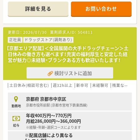
■研修制度は様々なプランがあり、集合研修だけでなく任意で受
詳細を見る
お問い合わせ
講可能な研修も幅広く用意されています
■店舗で活躍する従業員、社外で活躍する従業員、将来経営幹部
となる従業員など、薬剤師として様々な活躍ができるフィールド
を用意されています
更新日：
2026/07/30
薬剤師求人ID：
504811
■総合薬剤師・調剤薬剤師（土日休み・19時までの勤務）どちらか
の働き方を選択できます
正社員
ドラッグストア(調剤あり)
■調剤併設型だけでなく「医療モール・クリニック併設店舗」「敷
【京都エリア配属】＜全国展開の大手ドラッグチェーン＞土
地内薬局」「訪問調剤特化型店舗」など様々な店舗を運営してい
日休みの働き方も選べます！充実の福利厚生と安定した経
ます
営が魅力◎未経験・ブランクある方も歓迎いたします！
■在宅医療にも積極的取り組んでおり「訪問調剤特化型店舗」を
50店舗以上、無菌調剤室は業界最多の51店舗設置しています
検討リストに追加
■「プラチナくるみん認定企業」「健康経営優良法人2023（大規模
法人部門）認定」等を取得し一人ひとりが働きやすい環境が整備
されています
土日休み(相談可含む)
週32h以上
新卒可
未経験可
残業なし(ほぼなし含む)
■充実した研修制度、人事制度、評価制度、キャリア支援制度等
があるのも特徴です
京都府 京都市中京区
京都市役所前駅 (京都市営地下鉄東西線)
勤務地
年収400万円～770万円
月給286,000円～366,000円
給与
※経験・年齢・選択コースによります
※配属店舗により異なる