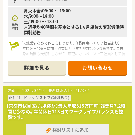
名
月火木金/09:00 ～ 19:00
水/9:00～18:00
土/09:00 ～ 13:00
勤務
※週平均40時間を基本とする1ヵ月単位の変形労働時
時間
間制勤務
＼残業少なめで休日もしっかり／（長岡京市エリア担当より）
年間休日120日に加え残業は月平均7.2時間と少なめです。ご自
身の時間も大切にしながら、無理のないペースで正社員として長
く活躍できる環境が整っています。
詳細を見る
お問い合わせ
【店舗情報と応需状況について】
■最寄り駅の西山天王山駅から徒歩9分の場所に位置しており毎
日の通勤も非常にスムーズに行えます。
■ドラッグストア併設型の店舗として地域に密着した健康サポ
更新日：
2026/07/24
薬剤師求人ID：
717037
ートをメインに提供しています。
■処方箋は1日あたり20枚から30枚程度と比較的ゆとりがあり
正社員
ドラッグストア(調剤あり)
丁寧に対応できる環境です。
【京都市伏見区/六地蔵駅】最大年収615万円可！残業月7.2時
間と少なめ。年間休日118日でワークライフバランスも抜
【募集背景と求める人物像について】
群です。
■今後の活発な店舗展開や組織の活性化を見据えた増員として
の募集を行っています。
検討リストに追加
■チームワークを大切にしながらコツコツと周囲と協力して頑