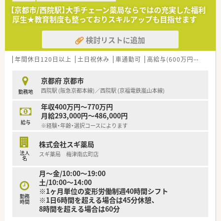
■調剤併設型だけでなく「医療モール・クリニック併設店舗」「敷
【京都市/西院駅】大手チェーン薬局ならではの充実した福利
地内薬局」「訪問調剤特化型店舗」など様々な店舗を運営してい
厚生★教育制度も整っておりスキルアップも目指せます
ます
■在宅医療にも積極的取り組んでおり「訪問調剤特化型店舗」を
検討リストに追加
50店舗以上、無菌調剤室は業界最多の51店舗設置しています
■「プラチナくるみん認定企業」「健康経営優良法人2023（大規模
法人部門）認定」等を取得し一人ひとりが働きやすい環境が整備
年間休日120日以上
土日祝休み
車通勤可
高給与(600万円以上)
認
されています
■充実した研修制度、人事制度、評価制度、キャリア支援制度等
京都府 京都市
があるのも特徴です
西院駅 (阪急京都本線)／西院駅 (京福電鉄嵐山本線)
勤務地
年収400万円～770万円
月給293,000円～486,000円
給与
※経験・年齢・選択コースによります
株式会社スギ薬局
法人
スギ薬局 梅津南広町店
名
月～金/10:00～19:00
土/10:00～14:00
※1ヶ月単位の変形労働制週40時間シフト
勤務
※1日6時間を超える場合は45分休憩、
時間
8時間を超える場合は60分