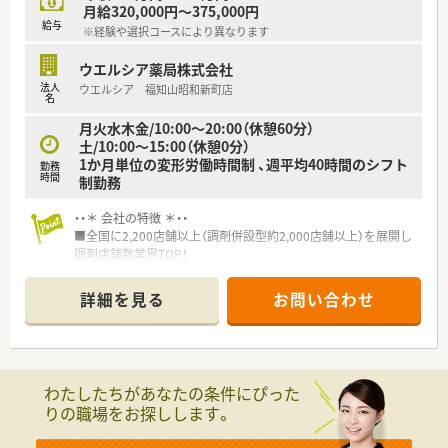
■充実した研修制度や資格取得支援を活用して、薬剤師としての
月給320,000円～375,000円
専門的なスキルや知識をさらに磨いていきたい方にオススメで
給与
※経験や選択コースにより異なります
す。
■年間休日数の多さや特別休暇の取得しやすさを重視し、プライ
ウエルシア薬局株式会社
ベートの時間もしっかりと確保したい方にぴったりの職場で
法人
ウエルシア 福知山昭和新町店
す。
名
月火水木金/10:00～20:00（休憩60分）
【こんな方が活躍中】
土/10:00～15:00（休憩0分）
■ご自身の家庭やプライベートの時間を大切にしながら、仕事と
1か月単位の変形労働時間制 、週平均40時間のシフト
両立させて充実した毎日を送っている方が多数在籍していま
勤務
時間
制勤務
す。
■研修制度を積極的に活用して自身の専門知識を深め、患者様に
対して質の高い医療サービスを提供している方が活躍中です。
・・＊ 会社の特徴 ＊・・
■将来的なステップアップを見据え、マネジメントスキルを磨き
■全国に2,200店舗以上（調剤併設型約2,000店舗以上）を展開し
ながら店舗運営に深く関わっている方が活躍しています。
調剤店舗数業界TOP！
■店舗拡大に伴いキャリアアップできるポジションが多数あり！
頑張り次第で高給与も可能！
詳細を見る
お問い合わせ
■経験や勤務コースによりますが、経験の少ない方でも500万前
半スタートと業界TOP水準！
■職種や職域に合わせ、豊富な社内研修や外部組織と連携した研
修を用意されています
■薬剤師が中心の会社だからこそ活躍できるキャリアパスが多
わたしたちがあなたの条件にぴった
種多様に用意されています。
りの職場をお探しします。
■店舗拡大に伴い、エリアマネジャーや営業部長等のマネジメン
トのポジションも増えます。