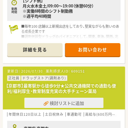
【シフト例】
月火水木金土/09:00～19:00（休憩60分）
勤務
※実働8時間のシフト制勤務
時間
※週平均40時間
■毎年100 店舗以上新規出店をしており、堅実ながらも勢いのあ
る成長企業です
■調剤併設型ドラッグのパイオニアとして、関東、東海、関西、北
陸・信州を中心に約1,700店舗以上を展開しています
■研修制度は様々なプランがあり、集合研修だけでなく任意で受
詳細を見る
お問い合わせ
講可能な研修も幅広く用意されています
■店舗で活躍する従業員、社外で活躍する従業員、将来経営幹部
となる従業員など、薬剤師として様々な活躍ができるフィールド
を用意されています
更新日：
2026/07/30
薬剤師求人ID：
609151
■総合薬剤師・調剤薬剤師（土日休み・19時までの勤務）どちらか
の働き方を選択できます
正社員
ドラッグストア(調剤あり)
■調剤併設型だけでなく「医療モール・クリニック併設店舗」「敷
【京都市】最寄駅から徒歩9分★公共交通機関での通勤も便
地内薬局」「訪問調剤特化型店舗」など様々な店舗を運営してい
利/福利厚生・教育制度充実の大手チェーン薬局
ます
■在宅医療にも積極的取り組んでおり「訪問調剤特化型店舗」を
検討リストに追加
50店舗以上、無菌調剤室は業界最多の51店舗設置しています
■「プラチナくるみん認定企業」「健康経営優良法人2023（大規模
法人部門）認定」等を取得し一人ひとりが働きやすい環境が整備
年間休日120日以上
土日祝休み
車通勤可
高給与(600万円以上)
認
されています
■充実した研修制度、人事制度、評価制度、キャリア支援制度等