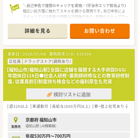
＼自己申告で理想のキャリアを実現／（宇治市エリア担当より）
幅広い処方箋に触れてスキルを磨ける環境です。自己申告によ
るキャリアパス制度や明確な評価軸があり、早期のステップアッ
プを目指す方にもおすすめの求人です。
＊------------------------------------------＊
詳細を見る
お問い合わせ
【店舗情報と応需状況について】
■各線黄檗駅から車で10分ほどの場所に位置し、多岐にわたる
科目の処方箋を応需する調剤薬局です。
■1日あたりの処方箋応需枚数は10枚から20枚程度となってお
更新日：
2026/07/08
薬剤師求人ID：
610304
り、一人ひとりの患者様と丁寧に向き合うことができます。
■常勤薬剤師が1名とパートが2名が在席しております。
正社員
ドラッグストア(調剤あり)
【福知山市/福知山駅】全国に店舗を展開する大手併設DGS/
【法人特徴について】
年間休日116日●社会人研修・薬剤師研修などの教育研修制
■東証プライム上場グループの安定した経営基盤を持ち、東海地
度、従業員割引制度持ち株会などの福利厚生も充実
方を中心に全国的に幅広く店舗展開を行っている企業です。
■調剤とOTC業務の割合が9対1と調剤業務に専念しやすく、薬
検討リストに追加
剤師の専門性を活かせる環境づくりに注力しています。
■岐阜県からワークライフバランス推進エクセレント企業とし
て認定されるなど、働きやすい職場環境の整備に積極的です。
週32h以上
車通勤可
高給与(600万円以上)
寮・借上社宅あり
住宅
【こんな方にオススメ】
京都府 福知山市
■東証プライム上場グループという安定した経営基盤のもとで、
福知山駅 (JR舞鶴線)
勤務地
定年まで安心して長く働き続けたいと考えている方に最適で
す。
年収530万円～700万円