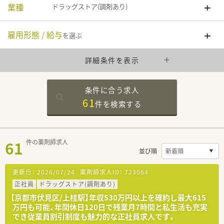
業種
ドラッグストア(調剤あり)
雇用形態 / 給与
を選ぶ
詳細条件を表示
条件に合う求人
61
件を
検索する
61
件の薬剤師求人
並び順
更新日：
2026/07/24
薬剤師求人ID：
723064
正社員
ドラッグストア(調剤あり)
【京都市伏見区/上桂駅】年収530万円以上を確約し最大615
万円も可能、年間休日120日で残業月7時間と私生活も充実
でき従業員割引制度も魅力的な正社員求人です。