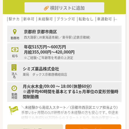
検討リストに追加
駅チカ
新卒可
未経験可
ブランク可
転勤なし
車通勤可
高給与(
京都府 京都市南区
西大路駅 (JR東海道本線)／東寺駅 (近鉄京都線)
勤務地
年収515万円～600万円
月給355,000円～420,000円
給与
※ご経験・ご年齢等を考慮の上決定
シミズ薬品株式会社
法人
薬局 ダックス京都唐橋経田店
名
月火水木金/09:00 ～ 18:00（休憩60分）
※週平均40時間を基本とする1ヵ月単位の変形労働時
勤務
間制勤務
時間
＼未経験から高収入スタート／（京都市西京区エリア担当より）
手厚い3ヶ月間のOJT研修があり未経験の方も安心です。中途未
経験でも年収530万円からのスタートとなり、独自の学習ツール
で知識を深めながら着実に成長できます。
＊------------------------------------------＊