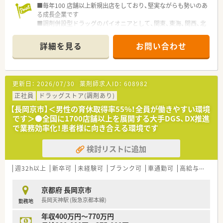
■毎年100 店舗以上新規出店をしており、堅実ながらも勢いのあ
る成長企業です
■調剤併設型ドラッグのパイオニアとして、関東、東海、関西、北
陸・信州を中心に約1,700店舗以上を展開しています
■研修制度は様々なプランがあり、集合研修だけでなく任意で受
詳細を見る
お問い合わせ
講可能な研修も幅広く用意されています
■店舗で活躍する従業員、社外で活躍する従業員、将来経営幹部
となる従業員など、薬剤師として様々な活躍ができるフィールド
を用意されています
更新日：
2026/07/30
薬剤師求人ID：
608982
■総合薬剤師・調剤薬剤師（土日休み・19時までの勤務）どちらか
の働き方を選択できます
正社員
ドラッグストア(調剤あり)
■調剤併設型だけでなく「医療モール・クリニック併設店舗」「敷
【長岡京市】＜男性の育休取得率55%！全員が働きやすい環境
地内薬局」「訪問調剤特化型店舗」など様々な店舗を運営してい
です＞●全国に1700店舗以上を展開する大手DGS、DX推進
ます
で業務効率化！患者様に向き合える環境です
■在宅医療にも積極的取り組んでおり「訪問調剤特化型店舗」を
50店舗以上、無菌調剤室は業界最多の51店舗設置しています
検討リストに追加
■「プラチナくるみん認定企業」「健康経営優良法人2023（大規模
法人部門）認定」等を取得し一人ひとりが働きやすい環境が整備
されています
週32h以上
新卒可
未経験可
ブランク可
車通勤可
高給与(600万円以上)
■充実した研修制度、人事制度、評価制度、キャリア支援制度等
があるのも特徴です
京都府 長岡京市
長岡天神駅 (阪急京都本線)
勤務地
年収400万円～770万円