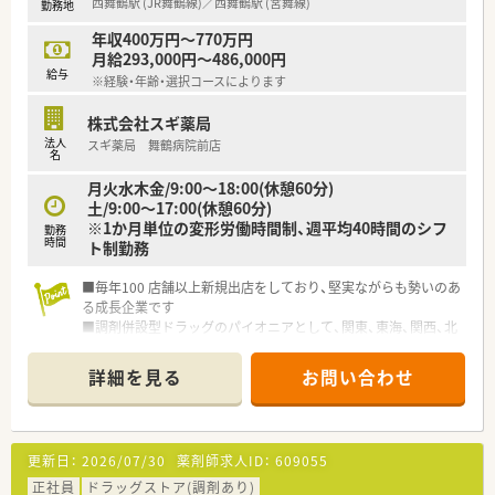
西舞鶴駅 (JR舞鶴線)／西舞鶴駅 (宮舞線)
勤務地
年収400万円～770万円
月給293,000円～486,000円
給与
※経験・年齢・選択コースによります
株式会社スギ薬局
法人
スギ薬局 舞鶴病院前店
名
月火水木金/9:00～18:00(休憩60分)
土/9:00～17:00(休憩60分)
※1か月単位の変形労働時間制、週平均40時間のシフ
勤務
時間
ト制勤務
■毎年100 店舗以上新規出店をしており、堅実ながらも勢いのあ
る成長企業です
■調剤併設型ドラッグのパイオニアとして、関東、東海、関西、北
陸・信州を中心に約1,700店舗以上を展開しています
■研修制度は様々なプランがあり、集合研修だけでなく任意で受
詳細を見る
お問い合わせ
講可能な研修も幅広く用意されています
■店舗で活躍する従業員、社外で活躍する従業員、将来経営幹部
となる従業員など、薬剤師として様々な活躍ができるフィールド
を用意されています
更新日：
2026/07/30
薬剤師求人ID：
609055
■総合薬剤師・調剤薬剤師（土日休み・19時までの勤務）どちらか
の働き方を選択できます
正社員
ドラッグストア(調剤あり)