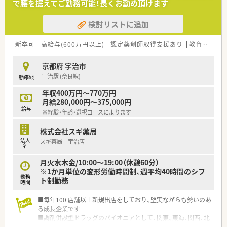
で腰を据えてご勤務可能！長くお勤め頂けます
検討リストに追加
新卒可
高給与(600万円以上)
認定薬剤師取得支援あり
教育制度あり
京都府 宇治市
宇治駅 (奈良線)
勤務地
年収400万円～770万円
月給280,000円～375,000円
給与
※経験・年齢・選択コースによります
株式会社スギ薬局
法人
スギ薬局 宇治店
名
月火水木金/10:00～19:00（休憩60分）
※1か月単位の変形労働時間制、週平均40時間のシフ
勤務
ト制勤務
時間
■毎年100 店舗以上新規出店をしており、堅実ながらも勢いのあ
る成長企業です
■調剤併設型ドラッグのパイオニアとして、関東、東海、関西、北
陸・信州を中心に約1,700店舗以上を展開しています