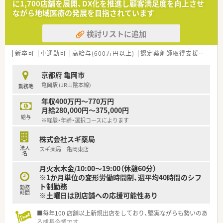
に1,700店舗を展開、DX化を推進し顧客満足度を向上させ
ます
ながら地域医療の発展を目指されています
■在宅医療にも積極的取り組んでおり「訪問調剤特化型店舗」を
50店舗以上、無菌調剤室は業界最多の51店舗設置しています
検討リストに追加
■「プラチナくるみん認定企業」「健康経営優良法人2023（大規模
法人部門）認定」等を取得し一人ひとりが働きやすい環境が整備
されています
新卒可
車通勤可
高給与(600万円以上)
認定薬剤師取得支援あり
■充実した研修制度、人事制度、評価制度、キャリア支援制度等
があるのも特徴です
京都府 亀岡市
亀岡駅 (JR山陰本線)
勤務地
年収400万円～770万円
月給280,000円～375,000円
給与
※経験・年齢・選択コースによります
株式会社スギ薬局
法人
スギ薬局 亀岡東店
名
月火水木金/10:00～19:00（休憩60分）
※1か月単位の変形労働時間制、週平均40時間のシフ
ト制勤務
勤務
時間
※土曜日は別店舗への応援可能性あり
■毎年100 店舗以上新規出店をしており、堅実ながらも勢いのあ
る成長企業です