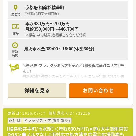
＜教育研修制度について＞
京都府 相楽郡精華町
■基礎教育やビジネススクールなどの一般教育から、管理薬剤師
祝園駅 (JR学研都市線)
勤務地
研修や総合研修、専門研修など専門教育など、段階に分けての教
育研修制度あり！
年収480万円～700万円
キャリア支援の制度も整いスキルアップを目指せる環境です
月給350,000円～446,700円
給与
※想定・平均残業、各種手当を含んだ総額
月火水木金/09:00～18:00(休憩60分)
勤務
時間
＼未経験・ブランクがある方も安心／（相楽郡精華町エリア担当
より）
最新の調剤鑑査システムや音声入力レセコンが完備されていま
す。手厚い研修制度もあるため、調剤の実務経験が少ない方でも
一つずつ業務を覚えられるので安心ですよ。
詳細を見る
お問い合わせ
【店舗情報と応需状況について】
■祝園駅から徒歩8分ほどの距離に位置しており、広々とした駐
車場も完備されているため公共交通機関でも車でも通勤可能で
更新日：
2026/07/17
薬剤師求人ID：
733226
す。
■内科から歯科まで幅広い科目を面で応需しており、1日平均10
正社員
ドラッグストア(調剤あり)
枚ほどの処方箋を一人ひとりの患者様に対し丁寧に受け付けて
【綴喜郡井手町/玉水駅】＜年収600万円も可能/大手調剤併設
います。
DGS＞●ノルマなし！面対応で処方箋を応需◎応援勤務も