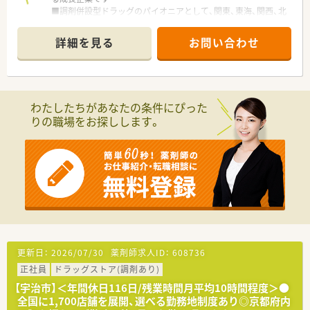
■調剤併設型ドラッグのパイオニアとして、関東、東海、関西、北
陸・信州を中心に約1,700店舗以上を展開しています
■研修制度は様々なプランがあり、集合研修だけでなく任意で受
詳細を見る
お問い合わせ
講可能な研修も幅広く用意されています
■店舗で活躍する従業員、社外で活躍する従業員、将来経営幹部
となる従業員など、薬剤師として様々な活躍ができるフィールド
を用意されています
■総合薬剤師・調剤薬剤師（土日休み・19時までの勤務）どちらか
わたしたちがあなたの条件にぴった
の働き方を選択できます
りの職場をお探しします。
■調剤併設型だけでなく「医療モール・クリニック併設店舗」「敷
地内薬局」「訪問調剤特化型店舗」など様々な店舗を運営してい
ます
■在宅医療にも積極的取り組んでおり「訪問調剤特化型店舗」を
50店舗以上、無菌調剤室は業界最多の51店舗設置しています
■「プラチナくるみん認定企業」「健康経営優良法人2023（大規模
法人部門）認定」等を取得し一人ひとりが働きやすい環境が整備
されています
■充実した研修制度、人事制度、評価制度、キャリア支援制度等
があるのも特徴です
更新日：
2026/07/30
薬剤師求人ID：
608736
正社員
ドラッグストア(調剤あり)
【宇治市】＜年間休日116日/残業時間月平均10時間程度＞●
全国に1,700店舗を展開、選べる勤務地制度あり◎京都府内