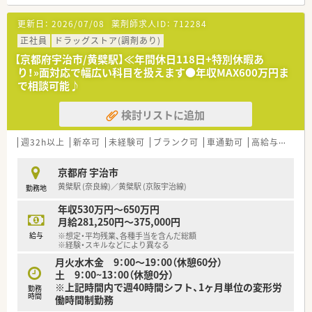
＜薬局様について＞
更新日：
2026/07/08
薬剤師求人ID：
712284
■一人一台iPadの支給もあり、入力待ちなども発生しません
■調剤設備も整っており、調剤業務に専念できる環境です
正社員
ドラッグストア(調剤あり)
【京都府宇治市/黄檗駅】≪年間休日118日+特別休暇あ
＜福利厚生制度について＞
り！»面対応で幅広い科目を扱えます●年収MAX600万円ま
■大手ならでは！福利厚生も充実！特にディズニーランドやUSJ、
で相談可能♪
長島スパーランドは割引制度もございます
■そのほか、スポーツクラブやサークル活動補助制度などもござ
検討リストに追加
います♪
■社員買物券割引制度、各宿泊施設の割引制度などもございます
週32h以上
新卒可
未経験可
ブランク可
車通勤可
高給与(600万円以上)
＜教育研修制度＞
■新入社員研修はもちろん、フォローアップ研修や専門のマネジ
京都府 宇治市
メント講習・海外研修など幅広く対応されています！
黄檗駅 (奈良線)／黄檗駅 (京阪宇治線)
勤務地
未経験・ブランクのある方もご相談可能ですので、お気軽にお問
い合わせください♪
年収530万円～650万円
月給281,250円～375,000円
■岐阜県に本社を構える大手調剤併設ドラッグストアで常勤薬
給与
※想定・平均残業、各種手当を含んだ総額
剤師様の募集です
※経験・スキルなどにより異なる
■ドラッグストア併設店ですが調剤業務がメインです！『調剤：
月火水木金 9：00～19：00（休憩60分）
OTC：その他＝9：1：0』の割合です
土 9：00~13：00（休憩0分）
■特別休暇は年間9日！取得率は100%！年間休日は118日以上と
※上記時間内で週40時間シフト、1ヶ月単位の変形労
勤務
多め♪プライベートも充実させられます
時間
働時間制勤務