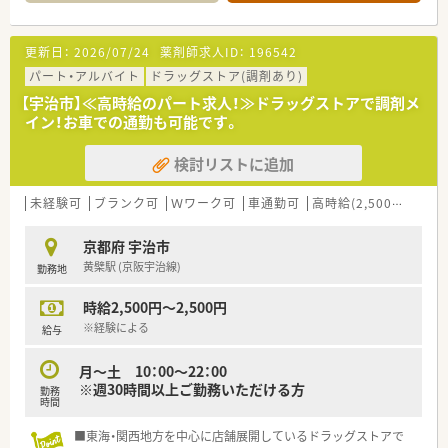
【店舗情報と応需状況について】
■六地蔵駅から徒歩9分の好立地に位置しており、地域に密着し
たドラッグストア併設型の店舗として運営されています。
更新日：
2026/07/24
薬剤師求人ID：
196542
■処方箋は1日あたり20枚から30枚程度と比較的ゆとりがあり、
一人ひとりの患者様と向き合える環境です。
パート・アルバイト
ドラッグストア(調剤あり)
■ドラッグストア併設店のため、調剤だけでなくOTC医薬品も含
【宇治市】≪高時給のパート求人！≫ドラッグストアで調剤メ
めたトータルな健康サポートを提供しています。
イン！お車での通勤も可能です。
【募集背景と求める人物像について】
検討リストに追加
■今後の店舗展開を見据えた増員募集であり、組織のさらなる活
性化とサービス向上を目指すための採用となります。
■地域の患者様に寄り添い、丁寧な服薬指導やOTC販売に積極的
未経験可
ブランク可
Ｗワーク可
車通勤可
高時給(2,500円以上)
に取り組んでいただける意欲的な方を求めています。
■現在、採用活動が非常に順調に進んでおり、採用枠には限りが
京都府 宇治市
あるためお早めにご検討いただくことをお勧めします。
黄檗駅 (京阪宇治線)
勤務地
【法人特徴について】
時給2,500円～2,500円
■ウエルシアグループの一員として安定した基盤を持ちながら、
京都府内に特化した地域密着型の店舗展開をしています。
※経験による
給与
■枚数が見込めない地域でも地域医療の貢献を優先して出店し
ており、企業理念である美と健康のサポートを実践しています。
月～土 10：00～22：00
■従業員の意見を大切にする自由な風土が評価されており、中途
※週30時間以上ご勤務いただける方
勤務
入社の方でもすぐに馴染みやすい温かな雰囲気があります。
時間
【求人情報について】
■東海・関西地方を中心に店舗展開しているドラッグストアで