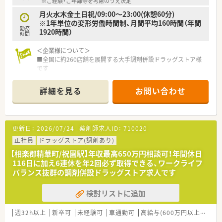
※ご経験・ご年齢等を考慮のうえ決定
月火水木金土日祝/09:00～23:00(休憩60分)
※1年単位の変形労働時間制、月間平均160時間（年間
勤務
1920時間）
時間
＜企業様について＞
■全国に約260店舗を展開する大手調剤併設ドラッグストア様
です
■8期連続で最高収益を更新しており、世の中のニーズに合わせ
て積極的に業務拡大を図っている安定性抜群の企業です！
詳細を見る
お問い合わせ
＜働き方について＞
■1年間の変形労働時間制を採用されています
■年間休日は120日～125日と高水準◎最大で20日連休の取得
更新日：
2026/07/24
薬剤師求人ID：
710020
可能です♪
■コース区分も自由に選択できますので、ご自身のライフスタイ
正社員
ドラッグストア(調剤あり)
ルに合わせて転勤範囲をお選び頂くことが可能です
【相楽郡精華町/祝園駅】年収最高650万円相談可！年間休日
■育休は最大で3年間まで取得可能と好待遇◎育休からの復帰率
116日に加え6連休を年2回必ず取得できる、ワークライフ
は100%！ライフイベントがあっても長くお勤めいただける環境
バランス抜群の調剤併設ドラッグストア求人です
です
検討リストに追加
＜福利厚生について＞
・総合共済会、企業年金基金、団体生命保険、社員持株会、財形貯
蓄、買物割引制度などたくさんの福利厚生を用意されています！
週32h以上
新卒可
未経験可
車通勤可
高給与(600万円以上)
教育