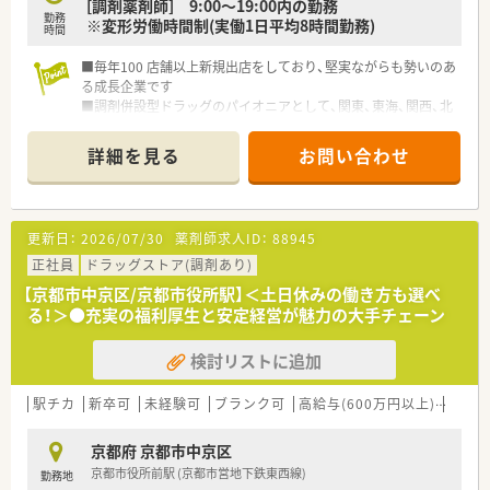
■休憩室には畳が敷かれたリラックスできる空間が設けられて
[調剤薬剤師] 9:00～19:00内の勤務
勤務
おり、勤務の合間にしっかりと心身を休められます。
※変形労働時間制(実働1日平均8時間勤務)
時間
■未経験や中途入社の方でもスムーズに業務に馴染めるよう、充
実したマニュアルや受け入れ体制が整っています。
■毎年100 店舗以上新規出店をしており、堅実ながらも勢いのあ
■社員割引制度を利用してお得に日用品などを購入でき、従業員
る成長企業です
の生活をサポートする温かい社風が根付いています。
■調剤併設型ドラッグのパイオニアとして、関東、東海、関西、北
陸・信州を中心に約1,700店舗以上を展開しています
■研修制度は様々なプランがあり、集合研修だけでなく任意で受
詳細を見る
お問い合わせ
講可能な研修も幅広く用意されています
■店舗で活躍する従業員、社外で活躍する従業員、将来経営幹部
となる従業員など、薬剤師として様々な活躍ができるフィールド
を用意されています
更新日：
2026/07/30
薬剤師求人ID：
88945
■総合薬剤師・調剤薬剤師（土日休み・19時までの勤務）どちらか
の働き方を選択できます
正社員
ドラッグストア(調剤あり)
■調剤併設型だけでなく「医療モール・クリニック併設店舗」「敷
【京都市中京区/京都市役所駅】＜土日休みの働き方も選べ
地内薬局」「訪問調剤特化型店舗」など様々な店舗を運営してい
る！＞●充実の福利厚生と安定経営が魅力の大手チェーン
ます
■在宅医療にも積極的取り組んでおり「訪問調剤特化型店舗」を
検討リストに追加
50店舗以上、無菌調剤室は業界最多の51店舗設置しています
■「プラチナくるみん認定企業」「健康経営優良法人2023（大規模
法人部門）認定」等を取得し一人ひとりが働きやすい環境が整備
駅チカ
新卒可
未経験可
ブランク可
高給与(600万円以上)
教育
されています
■充実した研修制度、人事制度、評価制度、キャリア支援制度等
京都府 京都市中京区
があるのも特徴です
京都市役所前駅 (京都市営地下鉄東西線)
勤務地