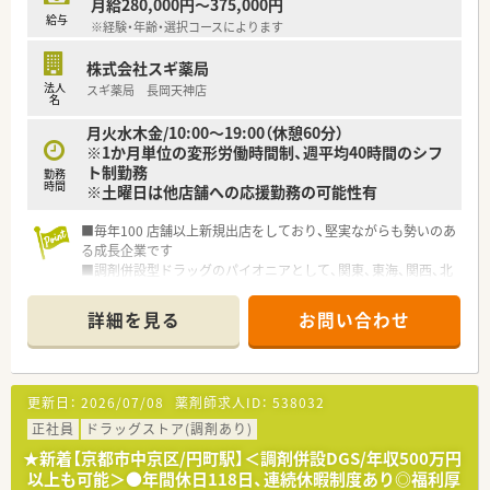
月給280,000円～375,000円
給与
※経験・年齢・選択コースによります
株式会社スギ薬局
法人
スギ薬局 長岡天神店
名
月火水木金/10:00～19:00（休憩60分）
※1か月単位の変形労働時間制、週平均40時間のシフ
ト制勤務
勤務
時間
※土曜日は他店舗への応援勤務の可能性有
■毎年100 店舗以上新規出店をしており、堅実ながらも勢いのあ
る成長企業です
■調剤併設型ドラッグのパイオニアとして、関東、東海、関西、北
陸・信州を中心に約1,700店舗以上を展開しています
■研修制度は様々なプランがあり、集合研修だけでなく任意で受
詳細を見る
お問い合わせ
講可能な研修も幅広く用意されています
■店舗で活躍する従業員、社外で活躍する従業員、将来経営幹部
となる従業員など、薬剤師として様々な活躍ができるフィールド
を用意されています
更新日：
2026/07/08
薬剤師求人ID：
538032
■総合薬剤師・調剤薬剤師（土日休み・19時までの勤務）どちらか
の働き方を選択できます
正社員
ドラッグストア(調剤あり)
■調剤併設型だけでなく「医療モール・クリニック併設店舗」「敷
★新着【京都市中京区/円町駅】＜調剤併設DGS/年収500万円
地内薬局」「訪問調剤特化型店舗」など様々な店舗を運営してい
以上も可能＞●年間休日118日、連続休暇制度あり◎福利厚
ます