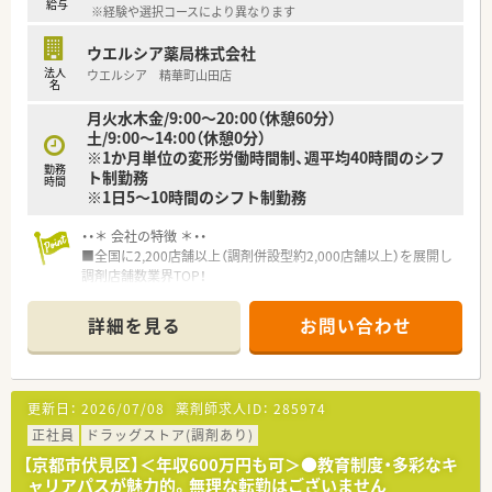
給与
※経験や選択コースにより異なります
ウエルシア薬局株式会社
法人
ウエルシア 精華町山田店
名
月火水木金/9:00～20:00（休憩60分）
土/9:00～14:00（休憩0分）
※1か月単位の変形労働時間制、週平均40時間のシフ
勤務
ト制勤務
時間
※1日5～10時間のシフト制勤務
・・＊ 会社の特徴 ＊・・
■全国に2,200店舗以上（調剤併設型約2,000店舗以上）を展開し
調剤店舗数業界TOP！
■店舗拡大に伴いキャリアアップできるポジションが多数あり！
頑張り次第で高給与も可能！
詳細を見る
お問い合わせ
■経験や勤務コースによりますが、経験の少ない方でも500万前
半スタートと業界TOP水準！
■職種や職域に合わせ、豊富な社内研修や外部組織と連携した研
修を用意されています
更新日：
2026/07/08
薬剤師求人ID：
285974
■薬剤師が中心の会社だからこそ活躍できるキャリアパスが多
種多様に用意されています。
正社員
ドラッグストア(調剤あり)
■店舗拡大に伴い、エリアマネジャーや営業部長等のマネジメン
【京都市伏見区】＜年収600万円も可＞●教育制度・多彩なキ
トのポジションも増えます。
ャリアパスが魅力的。無理な転勤はございません