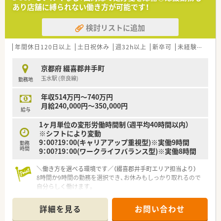
■営業時間は平日18時までとなっており、無理のない勤務体制
あり店舗に縛られない働き方が可能です！
で幅広い疾患の処方内容に触れながら薬剤師としての経験を積
めます。
検討リストに追加
【募集背景と求める人物像について】
■事業拡大に伴う組織体制の強化を目的とした増員募集であり、
年間休日120日以上
土日祝休み
週32h以上
新卒可
未経験可
ブ
地域医療を支える一員として前向きに業務へ取り組める方を募
ります。
京都府 綴喜郡井手町
■調剤未経験の方から即戦力の方まで幅広く募集しており、特に
玉水駅 (奈良線)
勤務地
患者様へ寄り添う姿勢や誠実な人柄を重視した選考を大切にし
ます。
年収514万円～740万円
■地域の皆様の健康と美を支えたいという熱意を持ち、周囲のス
月給240,000円～350,000円
タッフと円滑に連携しながら店舗運営に取り組める方を歓迎し
給与
ます。
1ヶ月単位の変形労働時間制（週平均40時間以内）
※シフトにより変動
【法人特徴について】
9：00?19：00(キャリアアップ重視型)※実働9時間
■東海と関西エリアを中心に200店舗以上を展開しており、大手
勤務
時間
9：00?19：00(ワークライフバランス型)※実働8時間
グループの一員として非常に安定した経営基盤を誇る法人様で
す。
＼働き方を選べる環境です／（綴喜郡井手町エリア担当より）
■健康セミナーや育児相談会といった地域活動を積極的に行い、
8時間か9時間の勤務を選択でき、お休みもしっかり取れるので
街の健康相談窓口としての役割を非常に大切にされている企業
自分らしく働けます。
です。
＊------------------------------------------＊
■総合病院前や医療モールなど多様な形態の店舗を展開してお
り、薬剤師としてキャリアに合わせた幅広い経験を積むことが可
詳細を見る
お問い合わせ
【店舗情報と応需状況について】
能です。