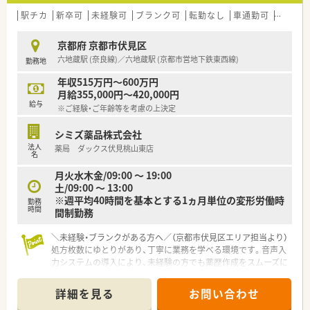
張れる方を求めています。
■患者様の気持ちや状況を察して理解する力がある方にぜひお
駅チカ
新卒可
未経験可
ブランク可
転勤なし
車通勤可
高給与(
越しいただきたいです。
京都府 京都市伏見区
【法人特徴について】
六地蔵駅 (奈良線)／六地蔵駅 (京都市営地下鉄東西線)
勤務地
■業界トップクラスのグループに所属しており非常に安定した
経営基盤を誇ります。
年収515万円～600万円
■京都の地域に深く根ざした出店をしており全社で併設率の向
月給355,000円～420,000円
上を進めている会社です。
給与
※ご経験・ご年齢等を考慮の上決定
■従業員の意見が言いやすい自由な風土が整っており風通しの
良い職場環境が魅力です。
シミズ薬品株式会社
法人
薬局 ダックス伏見桃山東店
【求人情報について】
名
■これまでの調剤経験や前職の給与金額を最大限に考慮した上
月火水木金/09:00 ～ 19:00
で待遇が最終決定されます。
土/09:00 ～ 13:00
■基本給には薬剤師手当が含まれており日々の残業代について
※週平均40時間を基本とする1ヵ月単位の変形労働時
も1分単位で支給されます。
勤務
時間
間制勤務
■退職金制度や従業員持株会などの福利厚生が完備されており
将来も安心して働けます。
＼未経験・ブランクがある方へ／（京都市伏見区エリア担当より）
処方枚数にゆとりがあり、丁寧に業務を学べる環境です。音声入
力システムの導入により、未経験の方でも薬歴作成をスムーズに
行えます。
＊------------------------------------------＊
詳細を見る
お問い合わせ