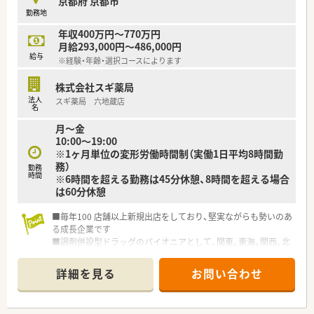
京都府 京都市
があるのも特徴です
勤務地
年収400万円～770万円
月給293,000円～486,000円
給与
※経験・年齢・選択コースによります
株式会社スギ薬局
法人
スギ薬局 六地蔵店
名
月～金
10:00～19:00
※1ヶ月単位の変形労働時間制（実働1日平均8時間勤
務）
勤務
時間
※6時間を超える勤務は45分休憩、8時間を超える場合
は60分休憩
■毎年100 店舗以上新規出店をしており、堅実ながらも勢いのあ
る成長企業です
■調剤併設型ドラッグのパイオニアとして、関東、東海、関西、北
陸・信州を中心に約1,700店舗以上を展開しています
■研修制度は様々なプランがあり、集合研修だけでなく任意で受
詳細を見る
お問い合わせ
講可能な研修も幅広く用意されています
■店舗で活躍する従業員、社外で活躍する従業員、将来経営幹部
となる従業員など、薬剤師として様々な活躍ができるフィールド