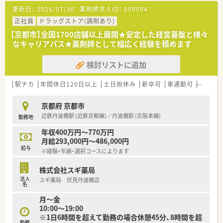
を用意されています
更新日：
2026/07/30
薬剤師求人ID：
609094
■総合薬剤師・調剤薬剤師（土日休み・19時までの勤務）どちらか
の働き方を選択できます
正社員
ドラッグストア(調剤あり)
■調剤併設型だけでなく「医療モール・クリニック併設店舗」「敷
【京都市】全国1700店舗以上展開★安定した経営基盤と様々
地内薬局」「訪問調剤特化型店舗」など様々な店舗を運営してい
なキャリアパス★薬剤師として幅広く経験を積めます
ます
■在宅医療にも積極的取り組んでおり「訪問調剤特化型店舗」を
検討リストに追加
50店舗以上、無菌調剤室は業界最多の51店舗設置しています
■「プラチナくるみん認定企業」「健康経営優良法人2023（大規模
法人部門）認定」等を取得し一人ひとりが働きやすい環境が整備
駅チカ
年間休日120日以上
土日祝休み
新卒可
車通勤可
高給与(
されています
■充実した研修制度、人事制度、評価制度、キャリア支援制度等
京都府 京都市
があるのも特徴です
近鉄丹波橋駅 (近鉄京都線)／丹波橋駅 (京阪本線)
勤務地
年収400万円～770万円
月給293,000円～486,000円
給与
※経験・年齢・選択コースによります
株式会社スギ薬局
法人
スギ薬局 伏見丹波橋店
名
月～金
10:00～19:00
※1日6時間を超えて勤務の場合休憩45分、8時間を超
勤務