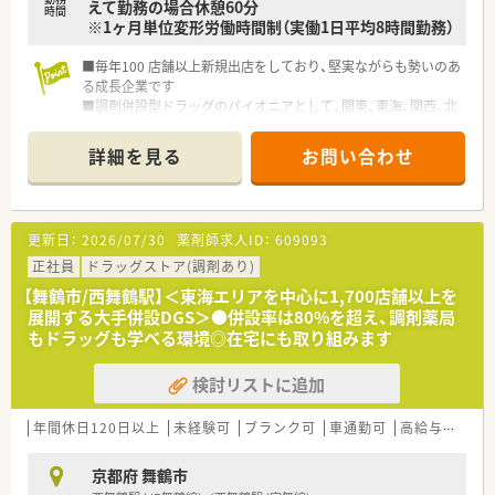
えて勤務の場合休憩60分
時間
※1ヶ月単位変形労働時間制（実働1日平均8時間勤務）
■毎年100 店舗以上新規出店をしており、堅実ながらも勢いのあ
る成長企業です
■調剤併設型ドラッグのパイオニアとして、関東、東海、関西、北
陸・信州を中心に約1,700店舗以上を展開しています
■研修制度は様々なプランがあり、集合研修だけでなく任意で受
詳細を見る
お問い合わせ
講可能な研修も幅広く用意されています
■店舗で活躍する従業員、社外で活躍する従業員、将来経営幹部
となる従業員など、薬剤師として様々な活躍ができるフィールド
を用意されています
更新日：
2026/07/30
薬剤師求人ID：
609093
■総合薬剤師・調剤薬剤師（土日休み・19時までの勤務）どちらか
の働き方を選択できます
正社員
ドラッグストア(調剤あり)
■調剤併設型だけでなく「医療モール・クリニック併設店舗」「敷
【舞鶴市/西舞鶴駅】＜東海エリアを中心に1,700店舗以上を
地内薬局」「訪問調剤特化型店舗」など様々な店舗を運営してい
展開する大手併設DGS＞●併設率は80%を超え、調剤薬局
ます
もドラッグも学べる環境◎在宅にも取り組みます
■在宅医療にも積極的取り組んでおり「訪問調剤特化型店舗」を
50店舗以上、無菌調剤室は業界最多の51店舗設置しています
検討リストに追加
■「プラチナくるみん認定企業」「健康経営優良法人2023（大規模
法人部門）認定」等を取得し一人ひとりが働きやすい環境が整備
されています
年間休日120日以上
未経験可
ブランク可
車通勤可
高給与(600万円以上)
■充実した研修制度、人事制度、評価制度、キャリア支援制度等
があるのも特徴です
京都府 舞鶴市