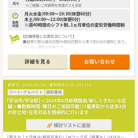
給与
※ご経験・ご年齢等を考慮のうえ決定
月火水金/09:00～19:30(休憩60分)
木土/09:00～12:00(休憩0分)
勤務
※週40時間のシフト制、1ヵ月単位の変形労働時間制
時間
【店舗情報と応需状況について】
■最寄り駅の東向日駅や西向日駅から車で約5分の場所にあり、
マイカー通勤が可能です。
■主な応需科目は内科と神経内科で、1日の処方箋枚数は平均50
枚程度です。
詳細を見る
お問い合わせ
■薬剤師2名と医療事務が数名体制で、患者様一人ひとりに丁寧
に対応しています。
【法人特徴について】
更新日：
2026/07/24
薬剤師求人ID：
601752
■神戸市に本社を置き、大阪・神戸エリアを中心に23店舗の調剤
薬局を運営しています。
パート・アルバイト
調剤薬局
■「患者さま中心主義」を理念に掲げ、現場の薬剤師の意見を尊
【宇治市/宇治駅】＜2024年6月新規開局/新しくきれいな店
重した薬局作りが特徴です。
舗＞●勤務時間・曜日のご相談可能◎！最寄駅から徒歩2分
■エリア・ブロック制を導入し、急な休みにも近隣店舗間で柔軟
の好立地！在宅対応を積極的に行います
に対応できる体制があります。
検討リストに追加
【こんな方にオススメ】
■トップダウンではなく、自分の意見を活かしながら薬局作りに
参加したい方におすすめです。
駅チカ
土日休み(相談可含む)
Ｗワーク可
残業なし(ほぼなし含む)