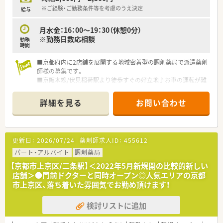
※ご経験・ご勤務条件等を考慮のうえ決定
給与
月水金：16：00～19：30（休憩0分）
※勤務日数応相談
勤務
時間
■京都府内に2店舗を展開する地域密着型の調剤薬局で派遣薬剤
師様の募集です。
■京阪本線/伏見稲荷駅より徒歩すぐの好立地♪お車の運転が難
しい方でもご通勤ラクラクです♪
■耳鼻科をメインに応需している薬局です。常時複数名体制を
詳細を見る
お問い合わせ
取っておりますので、安心してご勤務いただけます。
■ご家庭都合に合わせて、時間・曜日はお気軽にご相談ください！
夕～夜の勤務を頂ける方、大歓迎です！
更新日：
2026/07/24
薬剤師求人ID：
455612
パート・アルバイト
調剤薬局
【京都市上京区/二条駅】＜2022年5月新規開の比較的新しい
店舗＞●門前ドクターと同時オープン◎人気エリアの京都
市上京区、落ち着いた雰囲気でお勤め頂けます！
検討リストに追加