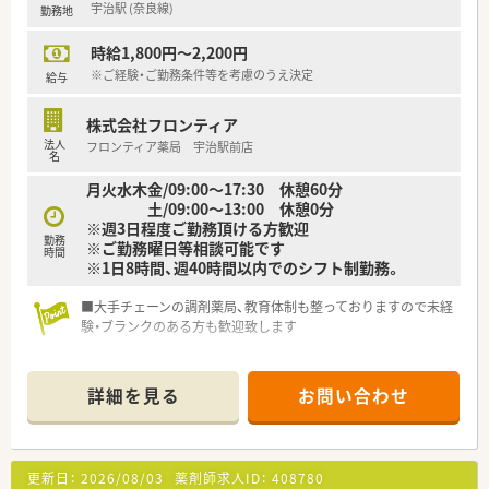
宇治駅 (奈良線)
勤務地
時給1,800円～2,200円
※ご経験・ご勤務条件等を考慮のうえ決定
給与
株式会社フロンティア
法人
フロンティア薬局 宇治駅前店
名
月火水木金/09:00～17:30 休憩60分
土/09:00～13:00 休憩0分
※週3日程度ご勤務頂ける方歓迎
勤務
※ご勤務曜日等相談可能です
時間
※1日8時間、週40時間以内でのシフト制勤務。
■大手チェーンの調剤薬局、教育体制も整っておりますので未経
験・ブランクのある方も歓迎致します
詳細を見る
お問い合わせ
更新日：
2026/08/03
薬剤師求人ID：
408780