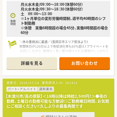
月火水木金/09：00～18：00（休憩60分）
月火水木金/09：30～18：30（休憩60分）
土 09：00～13：00
※1ヶ月単位の変形労働時間制、週平均40時間のシフ
勤務
ト制勤務
時間
※休憩 実働6時間超の場合45分、実働8時間超の場合
60分
＼休み重視派に最適／（長岡京市エリア担当より）
年間休日が120日以上で有給消化率も85％超え！プライベートを
大切にしながら、無理なく長く働き続けられる環境がしっかりと
整っていますよ。
詳細を見る
お問い合わせ
【店舗情報と応需状況について】
■阪急京都本線の西山天王山駅から徒歩7分と近く、電車での通
勤が非常にスムーズで便利な立地にある薬局です。
■近隣にある総合病院の門前に位置しており、1日に40枚から50
更新日：
2026/07/24
薬剤師求人ID：
361423
枚程度の処方箋を総合科目から広く受けています。
■薬剤師は正社員5名の手厚い体制で運営されており、一人ひと
パート・アルバイト
調剤薬局
りがゆとりを持って丁寧な服薬指導に注力できます。
【木津川市/高の原駅】＜18時以降は時給2,500円！＞●夜の
勤務、土曜日の勤務可能な方歓迎◎ご勤務曜日時間、お気軽
【募集背景と求める人物像について】
にご相談ください！久しぶりの募集再開です
■店舗の体制強化を目的とした正社員の増員募集であり、意欲を
持って業務に取り組める新しい仲間を求めています。
検討リストに追加