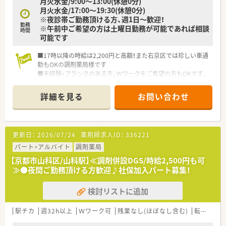
月火水金/9:00～13:00(休憩0分)
月火水金/17:00～19:30(休憩0分)
【職場環境と雰囲気】
※夜診帯ご勤務頂ける方、週1日～歓迎！
■スタッフ同士の人間関係が非常に良好であり、お互いに助け合
勤務
※午前中ご希望の方は土曜日勤務が可能であれば相談
う風土があるため中途入社の方でもすぐに馴染める雰囲気です
時間
可能です
■子育て世代への理解が深く、お子様の急な発熱の際にもスタッ
フ全員で協力してフォローし合える体制が自然とできています
■17時以降の時給は2,200円と高額！また右京区では珍しい車通
■車やバイクでの通勤が全面的に認められており、専用駐車場も
勤もOKの調剤薬局様です
完備されているため天候に左右されずストレスなく通勤できま
■未経験・ブランクのある方、Wワークをご希望の方もOKです。
す
患者様も長期的に通われている方が多く落ち着いた職場でオス
スメです
詳細を見る
お問い合わせ
更新日：
2026/07/24
薬剤師求人ID：
336221
パート・アルバイト
調剤薬局
【京都市山科区/山科駅】≪調剤併設DGS/時給2,500円も可
≫●夜間ご勤務頂ける方歓迎♪社保加入パート募集！
検討リストに追加
駅チカ
週32h以上
Ｗワーク可
残業なし(ほぼなし含む)
転勤なし