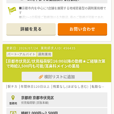
■京都市内を中心に7店舗を展開する地域密着型の調剤薬局様で
す
■週2～3日程度ご勤務頂ける方歓迎、夜のご勤務が可能であれ
ば扶養内・Wワークも可能です
■施設在宅にも力を入れております！ゆくゆくは時間数を伸ばし
詳細を見る
お問い合わせ
て在宅の対応も行いたい方などにもオススメです♪
■勉強会も定期的に開催しており社員の教育体制には力を入れ
ておりますので、経験が浅い方なども安心してご勤務頂けます
■全員で薬局を作り上げていくという考え方の風通しの良い雰
更新日：
2026/07/24
薬剤師求人ID：
456435
囲気です。弊社からの紹介時切石も複数あり安心してオススメ
できる企業様です
パート・アルバイト
調剤薬局
【京都市伏見区/伏見稲荷駅】16:00以降の勤務★ご経験次第
で時給2,500円も可能/耳鼻科メインの薬局
検討リストに追加
駅チカ
年間休日120日以上
残業なし(ほぼなし含む)
転勤なし
高時
京都府 京都市伏見区
伏見稲荷駅 (京阪本線)
勤務地
時給2,000円～2,500円