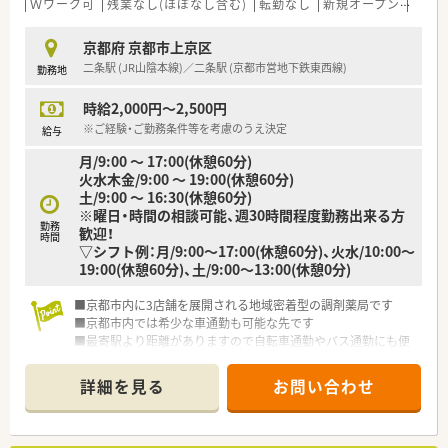
Ｗワーク可
残業なし(ほぼなし含む)
転勤なし
新規オープン
教育
京都府 京都市上京区
二条駅 (JR山陰本線)／二条駅 (京都市営地下鉄東西線)
勤務地
時給2,000円～2,500円
※ご経験・ご勤務条件等を考慮のうえ決定
給与
月/9:00 ～ 17:00(休憩60分)
火水木金/9:00 ～ 19:00(休憩60分)
土/9:00 ～ 16:30(休憩60分)
※曜日・時間の相談可能、週30時間程度勤務出来る方
勤務
歓迎！
時間
▽シフト例：月/9:00～17:00(休憩60分)、火水/10:00～
19:00(休憩60分)、土/9:00～13:00(休憩0分)
■京都市内に3店舗を展開される地域密着型の調剤薬局です
■京都市内では希少な車通勤も可能な先です
■最寄駅より距離がありますので自転車通勤やバス通勤にも便
利です
詳細を見る
お問い合わせ