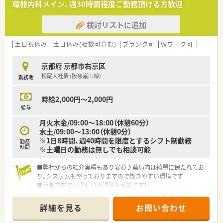
環器内科メイン、週30時間程度ご勤務頂ける方歓迎
検討リストに追加
土日祝休み
土日休み(相談可含む)
ブランク可
Ｗワーク可
残業なし
京都府 京都市右京区
松尾大社駅 (阪急嵐山線)
勤務地
時給2,000円～2,000円
給与
月火木金/09:00～18:00（休憩60分）
水土/09:00～13:00（休憩0分）
※1日8時間、週40時間を限度とするシフト制勤務
勤務
時間
※土曜日の勤務は無しでも相談可能
■弊社からの紹介実績もあり安心♪薬局内は綺麗に保たれてお
り、システムも整っておりますので働きやすい環境です
■京都市内では珍しい車通勤も可能です！
■土日休みの相談も可能！平日18時までの勤務で残業ほぼ無し
◎
詳細を見る
お問い合わせ