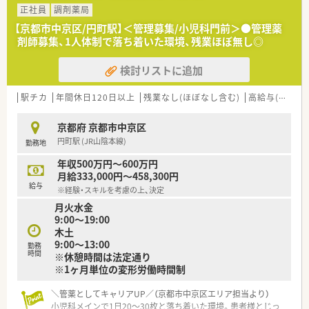
正社員
調剤薬局
【京都市中京区/円町駅】＜管理募集/小児科門前＞●管理薬
剤師募集、1人体制で落ち着いた環境、残業ほぼ無し◎
検討リストに追加
駅チカ
年間休日120日以上
残業なし(ほぼなし含む)
高給与(600万円以上)
京都府 京都市中京区
円町駅 (JR山陰本線)
勤務地
年収500万円～600万円
月給333,000円～458,300円
給与
※経験・スキルを考慮の上、決定
月火水金
9:00～19:00
木土
9:00～13:00
勤務
時間
※休憩時間は法定通り
※1ヶ月単位の変形労働時間制
＼管薬としてキャリアUP／（京都市中京区エリア担当より）
小児科メインで1日20〜30枚と落ち着いた環境。患者様とじっ