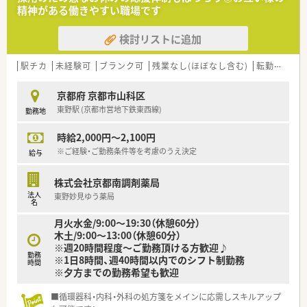
精神がある働きやすい職場です
検討リストに追加
駅チカ
未経験可
ブランク可
残業なし(ほぼなし含む)
転勤なし
京都府 京都市山科区
東野駅 (京都市営地下鉄東西線)
勤務地
時給2,000円～2,100円
※ご経験・ご勤務条件等を考慮のうえ決定
給与
株式会社京都南調剤薬局
法人
東野妙見ゆう薬局
名
月火水金/9:00～19:30（休憩60分）
木土/9:00～13:00（休憩60分）
※週20時間程度～ご勤務頂ける方歓迎♪
勤務
※1日8時間、週40時間以内でのシフト制勤務
時間
※夕方までの勤務希望も歓迎
■循環器科・内科・外科の処方箋をメインに応需しスキルアップ