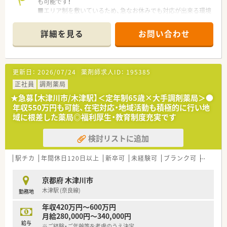
も可能です！
■エリア制を敷いているため、急なお休みでも対応が出来る環境
です。皆様『お互い様』の精神をお持ちで、協力体制が整っていま
す
詳細を見る
お問い合わせ
■弊社からの紹介実績も複数あり安心してオススメできる企業
さまです
■京都府内で出店数№1！安定した企業でお勤めいただけます
更新日：
2026/07/24
薬剤師求人ID：
195385
正社員
調剤薬局
★急募【木津川市/木津駅】＜定年制65歳×大手調剤薬局＞●
年収550万円も可能、在宅対応・地域活動も積極的に行い地
域に根差した薬局◎福利厚生・教育制度充実です
検討リストに追加
駅チカ
年間休日120日以上
新卒可
未経験可
ブランク可
残業なし
京都府 木津川市
木津駅 (奈良線)
勤務地
年収420万円～600万円
月給280,000円～340,000円
給与
※ご経験・ご年齢等を考慮のうえ決定