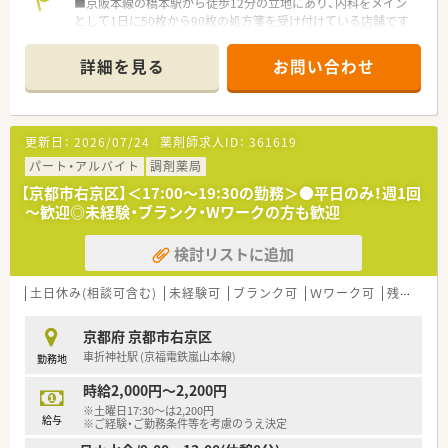
■京阪本線の橋本駅から徒歩12分の立地にあり、内科をメイン
として1日に50枚から90枚の処方箋を受け付けている店舗です
■薬剤師は常勤3名とパート1名の体制で運営されており、処方
箋集中率は40％から50％程度と広域からも応需しています
詳細を見る
お問い合わせ
■1,400品目以上の医薬品を備蓄しており、地域に根差した役割
を果たしながら在宅業務にも注力している急募の環境です
【募集背景と求める人物像について】
更新日：
2026/07/24
薬剤師求人ID：
361619
■体制強化を目的とした増員のための急募であり、新卒や第二新
卒の方から調剤未経験の方まで幅広く積極的に採用しています
パート・アルバイト
調剤薬局
■周囲のスタッフと円滑な連携を図りつつ、患者様に対して誠実
【京都市右京区】＜17:00～19:30の勤務＞●平日のみ！週1回
かつ丁寧な対応を心がけていただける方を優先して募集してい
～歓迎◎未経験・ブランク・Wワークの方も歓迎
ます
■ブランクがある方も歓迎しており、地域医療に貢献したいとい
検討リストに追加
う意欲を持ち自ら学び続ける姿勢がある方を高く評価いたしま
す
土日休み(相談可含む)
未経験可
ブランク可
Ｗワーク可
残業なし(ほぼなし含む)
【法人特徴について】
■京都府と大阪府に計2店舗を構えており、ご夫婦で経営されて
京都府 京都市右京区
いる地域密着型のアットホームな運営体制が大きな特徴です
車折神社駅 (京福電鉄嵐山本線)
勤務地
■2つの店舗は近隣に位置しているため互いに応援を出し合える
体制があり、急な欠勤などにも柔軟に対応できる環境があります
時給2,000円～2,200円
■地域の方々に親しまれるかかりつけ機能を重視し、患者様一人
※土曜日17:30～は2,200円
ひとりに寄り添った質の高い医療サービスの提供を目指してい
給与
※ご経験・ご勤務条件等を考慮のうえ決定
ます