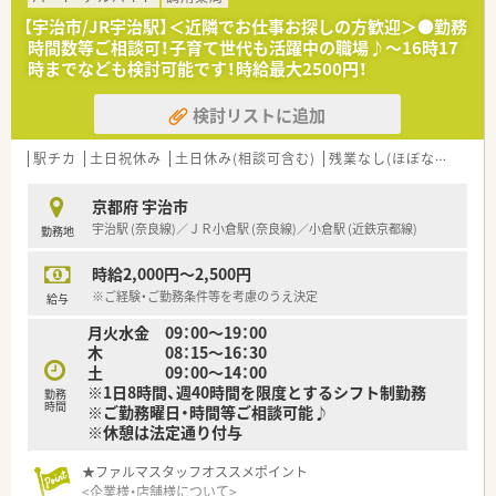
【宇治市/JR宇治駅】＜近隣でお仕事お探しの方歓迎＞●勤務
時間数等ご相談可！子育て世代も活躍中の職場♪～16時17
時までなども検討可能です！時給最大2500円！
検討リストに追加
駅チカ
土日祝休み
土日休み(相談可含む)
残業なし(ほぼなし含む)
京都府 宇治市
宇治駅 (奈良線)／ＪＲ小倉駅 (奈良線)／小倉駅 (近鉄京都線)
勤務地
時給2,000円～2,500円
※ご経験・ご勤務条件等を考慮のうえ決定
給与
月火水金 09：00～19：00
木 08：15～16：30
土 09：00～14：00
※1日8時間、週40時間を限度とするシフト制勤務
勤務
時間
※ご勤務曜日・時間等ご相談可能♪
※休憩は法定通り付与
★ファルマスタッフオススメポイント
<企業様・店舗様について>