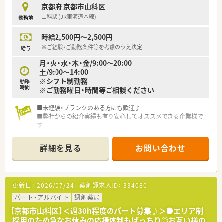
京都府 京都市山科区
山科駅 (JR東海道本線)
勤務地
時給2,500円～2,500円
※ご経験・ご勤務条件等を考慮のうえ決定
給与
月・火・水・木・金/9:00～20:00
土/9:00～14:00
※シフト制勤務
勤務
時間
※ご勤務曜日・時間等ご相談ください
■未経験・ブランクのある方にも歓迎♪
■弊社からの紹介実績も有り安心してオススメできる企業様で
す
詳細を見る
お問い合わせ
更新日：
2026/07/24
薬剤師求人ID：
334080
パート・アルバイト
調剤薬局
【京都市山科区】＜週30h程度のパート募集♪＞●エリア制
採用のため急なお休みの応援体制もばっちり◎お互い様の