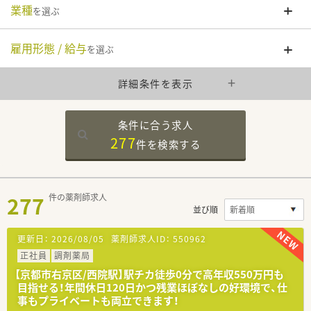
業種
を選ぶ
雇用形態 / 給与
を選ぶ
詳細条件を表示
条件に合う求人
277
件を
検索する
277
件の薬剤師求人
並び順
更新日：
2026/08/05
薬剤師求人ID：
550962
正社員
調剤薬局
【京都市右京区/西院駅】駅チカ徒歩0分で高年収550万円も
目指せる！年間休日120日かつ残業ほぼなしの好環境で、仕
事もプライベートも両立できます！