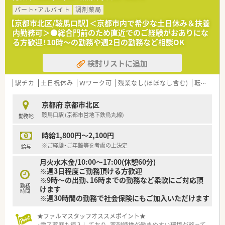
パート・アルバイト
調剤薬局
【京都市北区/鞍馬口駅】＜京都市内で希少な土日休み＆扶養
内勤務可＞●総合門前のため直近でのご経験がおありにな
る方歓迎！10時～の勤務や週2日の勤務など相談OK
検討リストに追加
駅チカ
土日祝休み
Ｗワーク可
残業なし(ほぼなし含む)
転勤なし
京都府 京都市北区
鞍馬口駅 (京都市営地下鉄烏丸線)
勤務地
時給1,800円～2,100円
※ご経験・ご年齢等を考慮の上決定
給与
月火水木金/10:00～17:00(休憩60分)
※週3日程度ご勤務頂ける方歓迎
※9時～の出勤、16時までの勤務など柔軟にご対応頂
勤務
けます
時間
※週30時間の勤務で社会保険にもご加入いただけます
★ファルマスタッフオススメポイント★