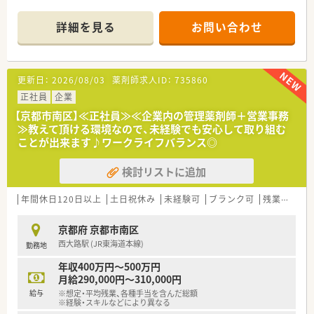
長く活躍できます。
＊------------------------------------------＊
詳細を見る
お問い合わせ
【店舗情報と応需状況について】
■京都府京都市右京区の西院駅から徒歩1分の駅チカな立地で、
通勤における利便性が極めて高い薬局です。
■主な応需科目は内科、小児科、整形外科となっており、1日あた
更新日：
2026/08/03
薬剤師求人ID：
735860
りの処方箋枚数は平均65枚程度となります。
■勤務体制は薬剤師が常時1〜2名、事務員が2名在籍しており、
正社員
企業
丁寧な業務に専念できる体制が整っています。
【京都市南区】≪正社員≫≪企業内の管理薬剤師＋営業事務
≫教えて頂ける環境なので、未経験でも安心して取り組む
【募集背景と求める人物像について】
ことが出来ます♪ワークライフバランス◎
■2020年1月に新規開局した綺麗な店舗における、更なる業務効
率化と対人業務強化のための増員募集です。
検討リストに追加
■年齢は40代までの方を対象としており、未経験やブランクが
ある方でも積極的に受け入れています。
■患者様に対して穏やかで温かいコミュニケーションを心がけ、
年間休日120日以上
土日祝休み
未経験可
ブランク可
残業なし(ほぼなし含む)
店舗全体に明るい活気をもたらせる方を求めています。
京都府 京都市南区
【法人特徴について】
西大路駅 (JR東海道本線)
勤務地
■医療機関や福祉施設と密接な信頼関係を築いている、従業員8
万人超を擁する巨大グループの一員です。
年収400万円～500万円
■医療としての薬局経営と福祉事業の2つを柱としており、時代
月給290,000円～310,000円
のニーズに応える多角的な事業展開が魅力です。
給与
※想定・平均残業、各種手当を含んだ総額
■現場の裁量を重視した支店制度を導入しており、地域に密着し
※経験・スキルなどにより異なる
た自由なサービス提案ができる社風です。