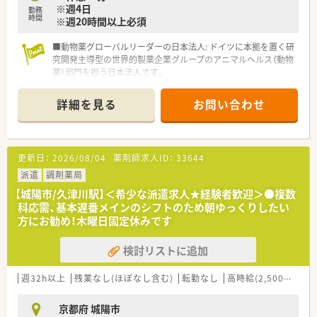
※週4日
勤務
終わりの予定も立てやすく充実した毎日を送ることができま
時間
※週20時間以上必須
す。
■無理なノルマや過度な業務負担がなく、自分のペースで患者様
■動物薬グローバルリーダーの日本法人: ドイツに本拠を置く研
と向き合えるため、薬剤師としての本来の仕事に専念できます。
究開発主導型の世界的製薬企業グループのアニマルヘルス（動物
薬）部門を担う日本法人です。
■疾患の「予測・予防・治療」への注力: 単なる治療薬の提供にと
どまらず、伴侶動物（犬・猫など）や産業動物（牛・豚・鶏など）の疾
詳細を見る
お問い合わせ
患の予測や予防（ワクチンや寄生虫駆除薬など）に重点を置いた
革新的な製品を展開しています。
■一人当たりの生産性が高い少数精鋭組織: 売上高が200億円規
模でありながら、従業員数は約120名とコンパクトにまとまって
更新日：
2026/08/04
薬剤師求人ID：
33644
おり、非常に効率的で専門性の高いプロフェッショナル集団で
す。
派遣
調剤薬局
■「One Health（ワンヘルス）」の体現: グループ企業である日本
【城陽市/久津川駅】＜希少な派遣求人★経験者歓迎＞●複数
ベーリンガーインゲルハイム株式会社（医療用医薬品）や、ベーリ
科応需、基本遅番メインのシフトのため朝ゆっくりしたい
ンガーインゲルハイム製薬株式会社（製造）と連携し、動物と人間
方にお勧め！木曜日固定休みです
の健康は繋がっているという考え方のもと事業を展開していま
す。
検討リストに追加
■強固で安定した事業基盤: 1997年の設立以来、外資系ならでは
のグローバルな研究開発力を強みに、日本の動物用医薬品市場に
おいて確固たるポジションとシェアを築いています。
週32h以上
残業なし(ほぼなし含む)
転勤なし
高時給(2,500円以上)
京都府 城陽市