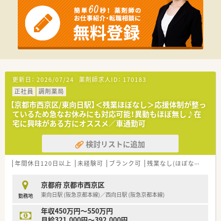
更新日：
2026/07/24
薬剤師求人ID：
170183
正社員
調剤薬局
【京都市西京区/東向日駅】＜残業ほぼなし＞応援体制が整っ
ているため急なお休みにも対応可能！異動もほぼ無し♪在
宅に興味がある方にオススメ／車通勤可
検討リストに追加
年間休日120日以上
未経験可
ブランク可
残業なし(ほぼなし含む)
京都府 京都市西京区
東向日駅 (阪急京都本線)／西向日駅 (阪急京都本線)
勤務地
年収450万円～550万円
月給321,000円～392,000円