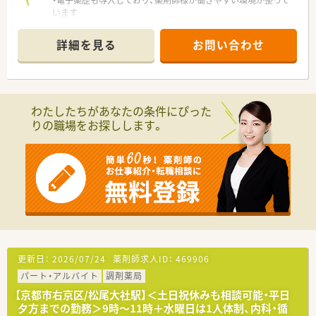
・電子薬歴も導入しており、薬剤師様が働きやすい環境が整って
います
・京都市内では希少な『土日休み』『扶養内歓迎求人』です！
9:00～18:00の間でご相談可能ですので、10時～の勤務や16時
詳細を見る
お問い合わせ
までの勤務などもご相談可能です♪
・京都市内でも落ち着いている人気エリア『京都市北区』でのご
就業です！
・女性が多く活躍されておりますが、代表も男性ですので男性も
歓迎しております♪お気軽にお問い合わせください
わたしたちがあなたの条件にぴった
りの職場をお探しします。
更新日：
2026/07/24
薬剤師求人ID：
469906
パート・アルバイト
調剤薬局
【京都市右京区/松尾大社駅】＜土日祝休みも相談可能・平日
夕方までの勤務＞9時～11時＋水曜日は1人体制、内科・循