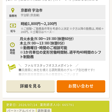
■残業の少ない環境で、終業後や休日のプライベートな時間を大
切にしたい方に最適です。
京都府 宇治市
■安定した経営基盤のもと、地域に根差してじっくりと患者様と
宇治駅 (奈良線)
勤務地
向き合いたい方にぴったりです。
時給1,800円～2,100円
【やりがい/おすすめポイント】
※ご経験・ご勤務条件等を考慮の上決定 ※夕方以降の勤務は、時給＋
■創業当時からの社員も多数在籍しており、定着率が非常に高い
給与
200円、 ※土曜日はベース
…
ことが魅力です。
月火水金/9：00～19：00（休憩60分）
■残業月平均5時間、年間休日121日と、理想的なワークライフバ
木土/9：00～13：00（休憩0分）
ランスを実現できます。
※勤務曜日・時間のご相談可能
■多様なキャリアパスが用意されており、長期的な視点で自身の
勤務
※1か月単位の変形労働時間制、週平均40時間のシフ
成長を描ける環境です。
時間
ト制勤務
＼ ファルマスタッフオススメポイント ／
■兵庫県に本社を構える調剤薬局のグループ会社様です！
■調剤薬局事業部以外の事業部もございます
ので安定性も抜群！長く同じ会社様でお勤めされたい方にオスス
メです
詳細を見る
お問い合わせ
■曜日・時間も柔軟に対応が可能です◎ご家庭に合わせてシフト
を調整♪
■残業ほぼなし！みなさんほとんど定時に退勤されています◎
■まずは店舗見学からでも可能！お気軽にお問い合わせくださ
更新日：
2026/07/24
薬剤師求人ID：
665791
い！
パート・アルバイト
調剤薬局