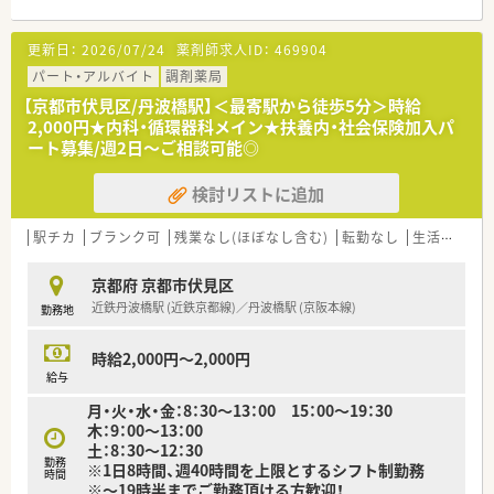
更新日：
2026/07/24
薬剤師求人ID：
469904
パート・アルバイト
調剤薬局
【京都市伏見区/丹波橋駅】＜最寄駅から徒歩5分＞時給
2,000円★内科・循環器科メイン★扶養内・社会保険加入パ
ート募集/週2日～ご相談可能◎
検討リストに追加
駅チカ
ブランク可
残業なし(ほぼなし含む)
転勤なし
生活環境充実
京都府 京都市伏見区
近鉄丹波橋駅 (近鉄京都線)／丹波橋駅 (京阪本線)
勤務地
時給2,000円～2,000円
給与
月・火・水・金：8：30～13：00 15：00～19：30
木：9：00～13：00
土：8：30～12：30
勤務
※1日8時間、週40時間を上限とするシフト制勤務
時間
※～19時半までご勤務頂ける方歓迎！