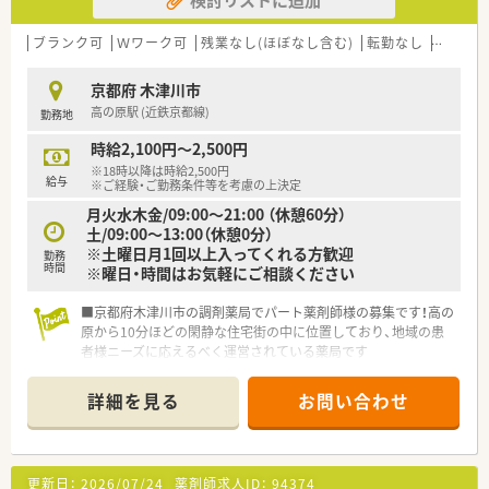
■素直で協調性を大切にできる方を歓迎しており、チームワーク
を重視して周囲と協力しながら働ける方が理想です。
■若手からベテランまで幅広い層が活躍できる環境で、長く安定
ブランク可
Ｗワーク可
残業なし(ほぼなし含む)
転勤なし
車通勤
して勤務し続けたいという想いを持つ方を歓迎します。
京都府 木津川市
【法人特徴について】
高の原駅 (近鉄京都線)
勤務地
■関西圏を中心に地域に密着した店舗展開を行っており、駅近の
医療モール開発に強みを持つ安定した法人組織です。
時給2,100円～2,500円
■創業以来の無借金経営を継続しているため財務状況が非常に
※18時以降は時給2,500円
良く、安心して腰を据えて働ける優良な企業様です。
給与
※ご経験・ご勤務条件等を考慮の上決定
■企業は人なりという精神を大切にしており、人材教育や福利厚
月火水木金/09:00～21:00 （休憩60分）
生の充実に力を注いで職員の満足度を高めています。
土/09:00～13:00（休憩0分）
※土曜日月1回以上入ってくれる方歓迎
【勤務実態について】
勤務
時間
※曜日・時間はお気軽にご相談ください
■年間休日120日以上（祝日別）を導入済みで、公私ともに充実し
た時間を過ごせる非常に優れた環境へと進化しました。
■京都府木津川市の調剤薬局でパート薬剤師様の募集です！高の
■残業時間は月平均で10時間未満と非常に少なく、1分単位で手
原から10分ほどの閑静な住宅街の中に位置しており、地域の患
当が支給されるためサービス残業の心配もありません。
者様ニーズに応えるべく運営されている薬局です
■有給休暇の消化率は85％を超えており、希望の休みが取りや
■白を基調とした店内にライトグリーンのソファーが並んでお
すくワークライフバランスを重視する方に最適です。
り、非常に清潔感のある店内で、気持ちよくご勤務頂けます
詳細を見る
お問い合わせ
■その他、ご希望に沿って近隣の薬局様もお探しさせていただき
ます！ご希望をお聞かせくださいませ
更新日：
2026/07/24
薬剤師求人ID：
94374