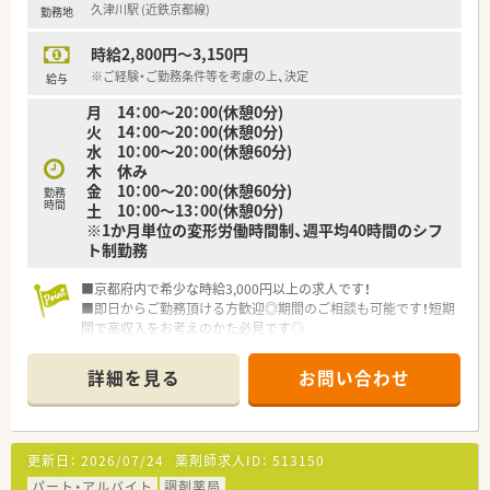
久津川駅 (近鉄京都線)
勤務地
時給2,800円～3,150円
※ご経験・ご勤務条件等を考慮の上、決定
給与
月 14：00～20：00(休憩0分)
火 14：00～20：00(休憩0分)
水 10：00～20：00(休憩60分)
木 休み
金 10：00～20：00(休憩60分)
勤務
時間
土 10：00～13：00(休憩0分)
※1か月単位の変形労働時間制、週平均40時間のシフ
ト制勤務
■京都府内で希少な時給3,000円以上の求人です！
■即日からご勤務頂ける方歓迎◎期間のご相談も可能です！短期
間で高収入をお考えのかた必見です◎
■弊社からご紹介実績の多数ある薬局様です。初めての方も安
心してご就業頂けます。
詳細を見る
お問い合わせ
更新日：
2026/07/24
薬剤師求人ID：
513150
パート・アルバイト
調剤薬局