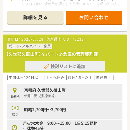
くり向き合い、管理薬剤師として着実にキャリアを積みたい方に
おすすめです。
＊------------------------------------------＊
詳細を見る
お問い合わせ
【店舗情報と応需状況について】
■円町駅から徒歩3分という好立地にあり、通勤がしやすく周辺
には便利な商業施設も揃っている魅力的な環境です。
更新日：
2026/07/28
薬剤師求人ID：
722324
■小児科メインの処方箋を1日20枚から30枚程度応需しており、
一人ひとりの患者様と丁寧に向き合うことができます。
パート・アルバイト
企業
■店舗には正社員の薬剤師が1名と事務スタッフが2名在籍して
【久世郡久御山町】≪パート≫倉庫の管理薬剤師
おり、少人数で協力しながら日々の業務に取り組んでいます。
検討リストに追加
【法人特徴について】
■大阪府や京都府、兵庫県に複数の調剤薬局を展開しており、グ
ループ企業を含めて安定した経営基盤を持っています。
年間休日120日以上
土日祝休み
週休2.5日以上
未経験可
ブランク
■代表は現場の意見を積極的に吸い上げて薬局運営に反映させ
る方針をとっており、風通しの良い組織風土が特徴です。
京都府 久世郡久御山町
■地域密着型の患者様目線での運営を大切にし、大手のような厳
伊勢田駅 (近鉄京都線)
勤務地
しいノルマを課すことなく地域医療に貢献しています。
【やりがい/おすすめポイント】
時給2,700円～2,700円
■経営層と現場の距離が近く、意見や要望を発信しやすい風通し
給与
の良い環境で、薬局作りに直接関われるという実感を得られま
月火水木金 9:00～15:00 1日5:15勤務
す。
※休憩45分
■残業時間を削減するためのシフト管理が徹底されており、仕事