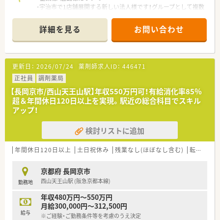
・宇治市で1店舗展開する新しい法人様です！グループとして複数
店舗の展開を考えております。
急なお休みなども関連の薬局様から応援があり、体制が整って
詳細を見る
お問い合わせ
いる薬局です
・代表が現場に入っており、従業員のことを優先に考えており、働
きやすい職場です
・内科の処方箋をメインに呼吸器科, 循環器科, 消化器科,糖尿病
更新日：
2026/07/24
薬剤師求人ID：
446471
内科,腎臓内科の処方箋を応需しています
・施設在宅の対応もありスキルアップをお考えの方にもオススメ
正社員
調剤薬局
です
【長岡京市/西山天王山駅】年収550万円可！有給消化率85％
超＆年間休日120日以上を実現。駅近の総合科目でスキル
アップ！
検討リストに追加
年間休日120日以上
土日祝休み
残業なし(ほぼなし含む)
転勤なし
京都府 長岡京市
西山天王山駅 (阪急京都本線)
勤務地
年収480万円～550万円
月給300,000円～312,500円
給与
※ご経験・ご勤務条件等を考慮のうえ決定