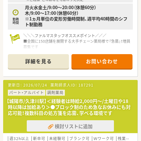
月火水金土/9:00～20:00（休憩60分）
木/9:00～17:00（休憩60分）
※1ヵ月単位の変形労働時間制、週平均40時間のシフ
勤務
時間
ト制勤務
＼＼＼ファルマスタッフオススメポイント／／／
■全国に150店舗を展開する大手チェーン薬局様で『急募』！増員
募集です
■バーコードによる過誤防止システムを全店に導入、薬剤師賠償
責任保険は全員加入など薬剤師さんが働きやすい環境が整って
詳細を見る
お問い合わせ
います
■総合病院門前ですので、幅広い処方を経験できる環境です
■常時複数薬剤師体制で安心して就業いただけます
■JR関西本線、奈良線、学研都市線 片町線 木津駅より徒歩1分と
更新日：
2026/07/24
薬剤師求人ID：
187291
好立地です！
京都だけでなく、奈良方面や大阪からの通勤も可能です。
パート・アルバイト
調剤薬局
■コンビニやスーパーなども近くにあり、お買い物にも便利です
【城陽市/久津川駅】＜経験者は時給2,000円～/土曜日や18
■外来以外にも在宅対応・地域活動にも積極的に行っています♪
時以降は加給あり＞●ブロック制のため急なお休みにも対
■定年制は65歳、同じ会社で長く勤めたい方にもオススメです
応可能！複数科目の処方箋を応需、学べる環境です
検討リストに追加
週32h以上
新卒可
未経験可
ブランク可
Ｗワーク可
残業なし(ほぼなし含む)