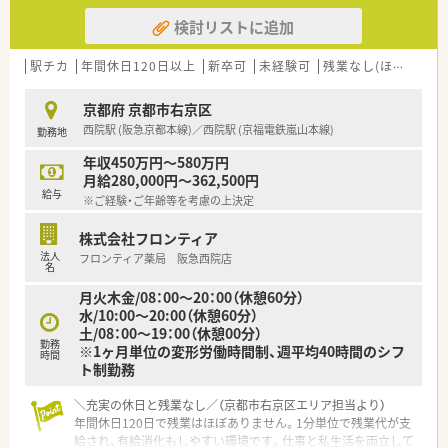
検討リストに追加
駅チカ
年間休日120日以上
新卒可
未経験可
残業なし(ほぼなし含む)
京都府 京都市右京区
西院駅 (阪急京都本線)／西院駅 (京福電鉄嵐山本線)
勤務地
年収450万円～580万円
月給280,000円～362,500円
給与
※ご経験・ご年齢等を考慮の上決定
株式会社フロンティア
法人
フロンティア薬局 阪急西院店
名
月火木金/08：00～20：00（休憩60分）
水/10:00～20:00（休憩60分）
土/08：00～19：00（休憩00分）
勤務
※1ヶ月単位の変形労働時間制、週平均40時間のシフ
時間
ト制勤務
＼充実の休日と残業なし／（京都市右京区エリア担当より）
年間休日120日で残業はほぼありません。1分単位で残業代が支
給され、有給消化もしやすい環境です。仕事と私生活を両立して