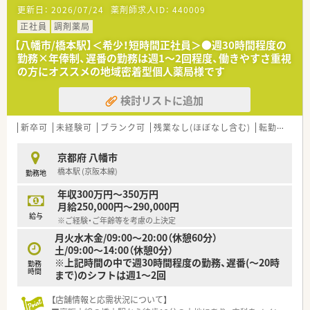
更新日：
2026/07/24
薬剤師求人ID：
440009
正社員
調剤薬局
【八幡市/橋本駅】＜希少！短時間正社員＞●週30時間程度の
勤務×年俸制、遅番の勤務は週1～2回程度、働きやすさ重視
の方にオススメの地域密着型個人薬局様です
検討リストに追加
新卒可
未経験可
ブランク可
残業なし(ほぼなし含む)
転勤なし
京都府 八幡市
橋本駅 (京阪本線)
勤務地
年収300万円～350万円
月給250,000円～290,000円
給与
※ご経験・ご年齢等を考慮の上決定
月火水木金/09:00～20:00（休憩60分）
土/09:00～14:00（休憩0分）
※上記時間の中で週30時間程度の勤務、遅番(～20時
勤務
時間
まで)のシフトは週1～2回
【店舗情報と応需状況について】