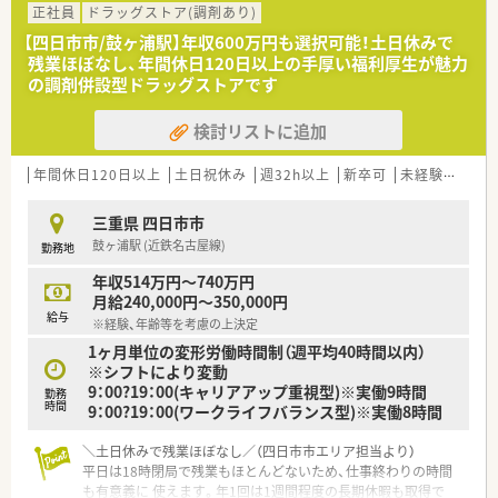
30枚ほど応需しており、幅広い知識を偏りなく学べます。
正社員
ドラッグストア(調剤あり)
■調剤の受付時間は平日19時までとなっており、薬剤師は常勤1
【四日市市/鼓ヶ浦駅】年収600万円も選択可能！土日休みで
名とパート4名が在籍し常時1～2名体制で稼働します。
残業ほぼなし、年間休日120日以上の手厚い福利厚生が魅力
の調剤併設型ドラッグストアです
【募集背景と求める人物像について】
■今回は更なる体制強化と欠員補充を目的としており、調剤の経
検討リストに追加
験者はもちろんのこと未経験の方からのご応募も歓迎します。
■年齢は55歳未満の方を幅広く募集しており、これまでのご経
験を活かして地域医療に貢献したい意欲のある方を求めていま
年間休日120日以上
土日祝休み
週32h以上
新卒可
未経験可
ブ
す。
■ブランクのある方も相談可能となっており、周囲と協力しなが
三重県 四日市市
ら安心安全な調剤業務を心がけていただける方を歓迎します。
鼓ヶ浦駅 (近鉄名古屋線)
勤務地
【法人特徴について】
年収514万円～740万円
■創業150年以上の長い歴史を持ち、北陸地域をはじめ全国に
月給240,000円～350,000円
600店舗以上を展開して今なお成長を続けている大手企業です。
給与
※経験、年齢等を考慮の上決定
■ヘルスやビューティーだけでなくライフと調剤を1店舗に集約
1ヶ月単位の変形労働時間制（週平均40時間以内）
させた、利便性の高い店舗づくりを特長としております。
※シフトにより変動
■地域になくてはならない薬局づくりを目指し、利便性と信頼性
9：00?19：00(キャリアアップ重視型)※実働9時間
を追求しながら健康と美と衛生において社会貢献をいたしま
勤務
時間
9：00?19：00(ワークライフバランス型)※実働8時間
す。
＼土日休みで残業ほぼなし／（四日市市エリア担当より）
平日は18時閉局で残業もほとんどないため、仕事終わりの時間
も有意義に 使えます。年1回は1週間程度の長期休暇も取得で