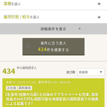
業種
を選ぶ
雇用形態 / 給与
を選ぶ
詳細条件を表示
条件に合う求人
434
件を
検索する
434
件の薬剤師求人
並び順
更新日：
2026/07/23
薬剤師求人ID：
690434
正社員
調剤薬局
【名張市/桔梗が丘駅】土日休みでプライベートも充実、高年
収最大600万円も相談可能な地域密着の調剤薬局での増員
による募集です！