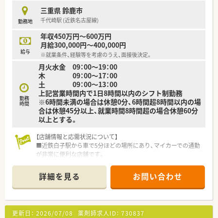
■大手調剤薬局のグループ企業として新たにスタートし、安定し
三重県 鈴鹿市
た経営基盤と充実した福利厚生を誇ります。
千代崎駅 (近鉄名古屋線)
勤務地
■店舗は近隣エリアに集中出店しており、管理店舗が困った際に
も迅速なヘルプ体制が整っています。
年収450万円～600万円
月給300,000円～400,000円
給与
※就業条件、経験等を考慮のうえ、面接後決定。
月火水金 09：00～19：00
木 09：00～17：00
土 09：00～13：00
上記営業時間内で1日8時間以内のシフト制勤務
勤務
※6時間未満の場合は休憩0分、6時間超8時間以内の場
時間
合は休憩45分以上、就業時間8時間超の場合休憩60分
以上とする。
【店舗情報と応需状況について】
■近鉄白子駅から車で5分ほどの場所にあり、マイカーでの通勤
が非常に便利な店舗です。
■近隣の内科・外科胃腸科医院からの処方箋が中心で、1日あた
り平均40枚から50枚を応需します。
詳細を見る
お問い合わせ
■ご自身の他に常勤薬剤師が1名在籍する2名体制で、落ち着い
て業務と店舗管理に取り組めます。
【法人特徴について】
更新日：
2026/07/08
薬剤師求人ID：
730837
■三重県鈴鹿市と岐阜県を中心に計16店舗を展開し、地域医療