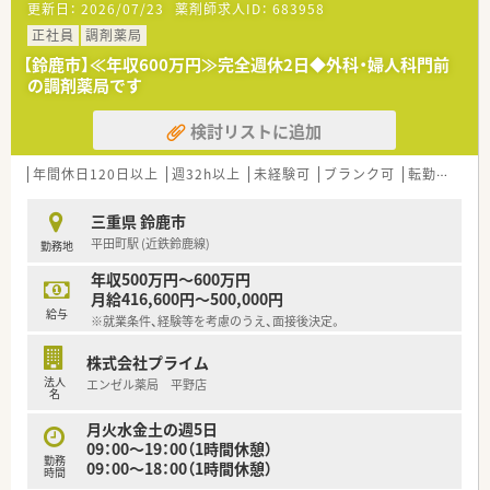
更新日：
2026/07/23
薬剤師求人ID：
683958
■今回は事業拡大に伴う増員募集であり、新しい環境で自身のス
キルを活かしたい薬剤師を求めています。
正社員
調剤薬局
■地域医療への貢献に熱意を持ち、患者様の安心と安全を最優先
【鈴鹿市】≪年収600万円≫完全週休2日◆外科・婦人科門前
に考えられる方を歓迎いたします。
の調剤薬局です
■1店舗展開のため、アットホームな職場で長期的にご活躍いた
だける協調性のある方が理想的です。
検討リストに追加
【法人特徴について】
■2019年に新規開局した調剤薬局を運営する法人で、地域に根
年間休日120日以上
週32h以上
未経験可
ブランク可
転勤なし
差した医療サービスを提供しています。
■法人名の「R」はrelief（安心）、「S」はsafety（安全）を意味し、質
三重県 鈴鹿市
の高い薬局サービスを目指しています。
平田町駅 (近鉄鈴鹿線)
勤務地
■名張市内に1店舗のみ展開している地元密着型の企業であり、
一人ひとりの意見が反映されやすい環境です。
年収500万円～600万円
月給416,600円～500,000円
【求人情報について】
給与
※就業条件、経験等を考慮のうえ、面接後決定。
■ご経験やスキルに応じて最大600万円まで年収のご相談が可
能であり、努力が正当に評価される求人です。
株式会社プライム
■昇給は年1回12月に、賞与は年2回6月と12月に支給実績があ
法人
エンゼル薬局 平野店
り、安定した収入を見込めます。
名
■土日祝日休み、車通勤も可能で働きやすさにこだわった条件が
揃っています。
月火水金土の週5日
09：00～19：00（1時間休憩）
勤務
09：00～18：00（1時間休憩）
時間