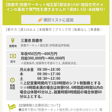
■患者様一人ひとりに寄り添い、地域医療に貢献したいという温
【鈴鹿市/鈴鹿サーキット稲生駅】駅徒歩10分！施設在宅がメ
かい心をお持ちの方を歓迎します。
インの薬局で専門性を磨きませんか？週休2.5日・未経験可！
■これまでのご経験を活かしたい方はもちろん、ブランクからの
復職をお考えの方もご安心ください。
検討リストに追加
【法人特徴について】
■三重県鈴鹿市と岐阜県を中心に計16店舗を展開し、地域医療
駅チカ
週32h以上
未経験可
ブランク可
転勤なし
車通勤可
高給
の発展に深く貢献している企業です。
■大手調剤薬局のグループ企業として新たにスタートし、安定し
三重県 鈴鹿市
た経営基盤と福利厚生を誇ります。
鈴鹿サーキット稲生駅 (伊勢鉄道伊勢線)
勤務地
■各店舗が近隣エリアに集中しているため、急な休みでも他店舗
から応援に入れるヘルプ体制が万全です。
年収450万円～600万円
月給300,000円～400,000円
給与
※就業条件、経験等を考慮のうえ、面接後決定。
月火水金 09：00～18：00
木 09：00～17：00
土 08：30～13：00
※上記営業時間内で1日8時間のシフト制勤務とする
勤務
※※6時間未満の場合は休憩0分、6時間超8時間以内の
時間
場合は休憩45分以上、就業時間8時間超の場合休憩60
分以上とする。
【店舗情報と応需状況について】
■最寄り駅の「鈴鹿サーキット稲生駅」から徒歩10分という、電