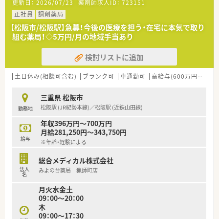
更新日：
2026/07/23
薬剤師求人ID：
723151
経営分野に進む道や、
薬剤師を育てる教育部門に進む道などもあります◎
正社員
調剤薬局
■がんばった分だけ、夢に近づきます！
【松阪市/松阪駅】急募！今後の医療を担う・在宅に本気で取り
グループ独自の階層別OJT教育システムがあり、
組む薬局！◇5万円/月の地域手当あり
必要な能力・スキル・マインドの育成を図っています。
年2回実施される習得度確認テストでステップアップ可能★
検討リストに追加
■年功序列ではなく、能力に応じた評価制度！
努力している方や能力がある方は最大限評価します！
がんばった分だけ、思い描くキャリアに近づくことができ、
土日休み(相談可含む)
ブランク可
車通勤可
高給与(600万円以上)
キャリアアップやキャリアチェンジを会社でサポートしてい
ます。
三重県 松阪市
松阪駅 (JR紀勢本線)／松阪駅 (近鉄山田線)
勤務地
＼ 働きやすさをサポート ／
■ワークライフバランスを向上するため、
年収396万円～700万円
様々な取り組みや制度を整えています。
月給281,250円～343,750円
長時間労働の抑制、年次有給休暇取得の促進など、
給与
※年齢・経験による
社員がいきいきと仕事ができ、活気ある職場づくりを行ってい
ます。
総合メディカル株式会社
法人
みよの台薬局 猟師町店
例/通勤手当、役職手当、時間外勤務手当、寒冷地手当、
名
出向手当、休日勤務手当、深夜勤務手当、赴任手当、
月火水金土
待機手当、年末年始手当、借上社宅制度など
09：00～20：00
木
＼ こんな会社です ／
09：00～17：30
■全国展開の薬局チェーンのグループ会社！