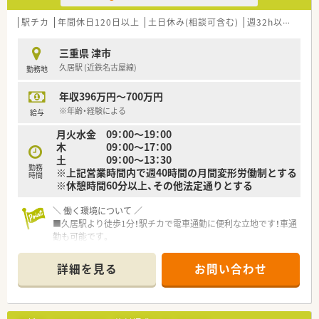
キャリアアップやキャリアチェンジを会社でサポートしてい
ます。
駅チカ
年間休日120日以上
土日休み(相談可含む)
週32h以上
ブラ
＼ 働きやすさをサポート ／
三重県 津市
■ワークライフバランスを向上するため、
久居駅 (近鉄名古屋線)
勤務地
様々な取り組みや制度を整えています。
長時間労働の抑制、年次有給休暇取得の促進など、
年収396万円～700万円
社員がいきいきと仕事ができ、活気ある職場づくりを行ってい
ます。
※年齢・経験による
給与
月火水金 09：00～19：00
例/通勤手当、役職手当、時間外勤務手当、寒冷地手当、
木 09：00～17：00
出向手当、休日勤務手当、深夜勤務手当、赴任手当、
土 09：00～13：30
待機手当、年末年始手当、借上社宅制度など
勤務
※上記営業時間内で週40時間の月間変形労働制とする
時間
※休憩時間60分以上、その他法定通りとする
＼ こんな会社です ／
■全国展開の薬局チェーンのグループ会社！
＼ 働く環境について ／
■多職種との連携を構築し、
■久居駅より徒歩1分！駅チカで電車通勤に便利な立地です！車通
地域のヘルスケアネットワークづくりに貢献しています！
勤も可能です。
■ 地域に密着した価値ある薬局づくりを目指しています！
■内科、神経内科、消化器科、歯科などを応需しています。
「みんなの健康ステーション」をコンセプトに、
■薬剤師さんは複数名体制です。
処方薬と一般大衆薬の飲み合わせや
詳細を見る
お問い合わせ
健康管理全般についての相談もできるような店舗づくりに努
＼ 教育・研修制度について ／
めています。
■薬剤師から広がるフィールドとチャンスをサポート！
薬剤師としてスキルアップする道だけではなく、