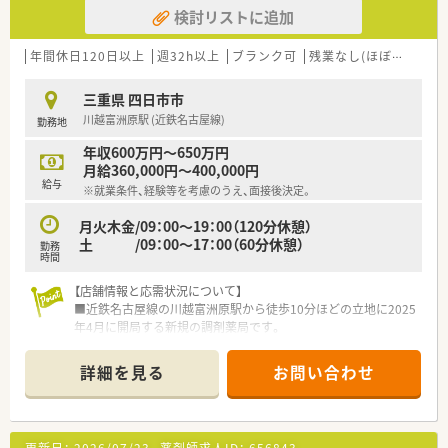
検討リストに追加
【勤務実態について】
■完全週休2日制で、年間休日は123日と、プライベートな時間も
しっかり確保できます。
年間休日120日以上
週32h以上
ブランク可
残業なし(ほぼなし含む)
■ゆとりある人員配置により、有給休暇が取得しやすく、働きや
すい環境が整っています。
三重県 四日市市
■産休・育休の取得実績が多数あり、復帰後も安心してキャリア
川越富洲原駅 (近鉄名古屋線)
勤務地
を継続できます。
年収600万円～650万円
月給360,000円～400,000円
給与
※就業条件、経験等を考慮のうえ、面接後決定。
月火木金/09：00～19：00（120分休憩）
土 /09：00～17：00（60分休憩）
勤務
時間
【店舗情報と応需状況について】
■近鉄名古屋線の川越富洲原駅から徒歩10分ほどの立地に2025
年4月に開局する新規の調剤薬局です。
■応需科目は整形外科をメインとしており、1日あたりの処方箋
応需枚数は30枚程度と落ち着いた状況です。
詳細を見る
お問い合わせ
■内科クリニックの開院も控えており、処方箋枚数の増加が見込
まれます。
【求人情報について】