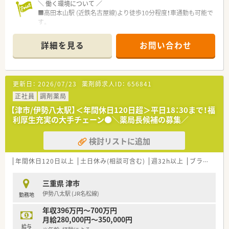
＼ 働く環境について ／
■高田本山駅 (近鉄名古屋線)より徒歩10分程度！車通勤も可能で
す。
■整形外科、リハビリの処方箋を応需、在宅にも注力していま
す。
詳細を見る
お問い合わせ
■薬剤師さんは複数名体制です。
＼ 教育・研修制度について ／
■薬剤師から広がるフィールドとチャンスをサポート！
更新日：
2026/07/23
薬剤師求人ID：
656841
薬剤師としてスキルアップする道だけではなく、
経営分野に進む道や、
正社員
調剤薬局
薬剤師を育てる教育部門に進む道などもあります◎
【津市/伊勢八太駅】＜年間休日120日超＞平日18：30まで！福
■がんばった分だけ、夢に近づきます！
利厚生充実の大手チェーン●＼薬局長候補の募集／
グループ独自の階層別OJT教育システムがあり、
必要な能力・スキル・マインドの育成を図っています。
検討リストに追加
年2回実施される習得度確認テストでステップアップ可能★
■年功序列ではなく、能力に応じた評価制度！
努力している方や能力がある方は最大限評価します！
年間休日120日以上
土日休み(相談可含む)
週32h以上
ブランク可
がんばった分だけ、思い描くキャリアに近づくことができ、
キャリアアップやキャリアチェンジを会社でサポートしてい
三重県 津市
ます。
伊勢八太駅 (JR名松線)
勤務地
＼ 働きやすさをサポート ／
年収396万円～700万円
■ワークライフバランスを向上するため、
月給280,000円～350,000円
様々な取り組みや制度を整えています。
給与