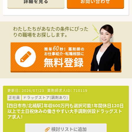
詳細を見る
お問い合わせ
【店舗情報と応需状況について】
■近鉄名古屋線の近鉄富田駅が最寄りとなる三重県四日市市の
店舗で、近隣の医療機関より多種多様な処方箋を受け付けていま
す。
■応需科目は総合科目に対応しており、特定の分野に偏ることな
わたしたちがあなたの条件にぴった
く薬剤師として幅広い知識をバランスよく吸収できる環境で
りの職場をお探しします。
す。
■1日あたりの処方箋枚数は10枚程度と少なめになっており、患
者様一人ひとりと丁寧に向き合いながら服薬指導を行えます。
【募集背景と求める人物像について】
■今回は欠員補充に伴う募集となっており、即戦力として周囲と
協力しながら店舗を盛り上げてくれる正社員を求めています。
■未経験者やブランクのある方も相談可能となっており、新しい
環境で一からスキルを磨きたいという意欲的な方を歓迎しま
す。
■調剤薬局やドラッグストアでの薬局長経験をお持ちの方は優
更新日：
2026/07/23
薬剤師求人ID：
710119
遇され、これまでに培ったスキルを存分に発揮できる職場です。
正社員
ドラッグストア(調剤あり)
【法人特徴について】
【四日市市/北楠駅】年収600万円も選択可能！年間休日120日
■創業150年以上の歴史を誇り、北陸地域をはじめ全国に600店
以上で土日祝休みの働きやすい大手調剤併設ドラッグスト
舗以上を展開しながら今なお成長を続けている大手企業です。
ア求人！
■「健康と美と衛生において社会貢献する」という経営理念を掲
げ、地域になくてはならないかかりつけ薬局を目指しています。
検討リストに追加
■ショートタイムショッピングをコンセプトとして、ヘルスや調