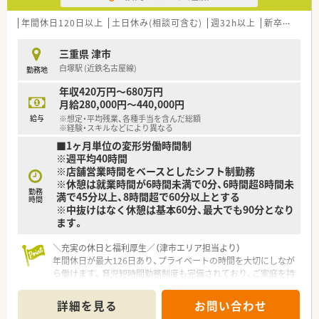
や医薬品卸事業を多角的に展開する企業です。
■医療は高度な接遇業であるという理念のもと、独自の安全対策
年間休日120日以上
土日休み(相談可含む)
週32h以上
新卒可
車通
や安心できる仕組み作りに注力しています。
三重県 津市
【求人情報について】
白塚駅 (近鉄名古屋線)
勤務地
■正社員の募集となっており、ご経験やスキルなどを考慮の上で
年収380万から620万円の間で応相談です。
年収420万円～680万円
■転居を伴う転勤のあるナショナル社員と、特定のエリア限定で
月給280,000円～440,000円
勤務するエリア社員から選択が可能です。
給与
※想定・平均残業、各種手当を含んだ総額
■採用困窮エリアに該当する場合は、1年から3年間の契約社員
※経験・スキルなどにより異なる
として高い年収の提示も相談いただけます。
■1ヶ月単位の変形労働時間制
※週平均40時間
※店舗営業時間をベースとしたシフト制勤務
※休憩は就業時間が6時間未満で0分、6時間超8時間未
勤務
満で45分以上、8時間超で60分以上とする
時間
※中抜けはなく休憩は基本60分、最大でも90分となり
ます。
＼充実の休日と福利厚生／（津市エリア担当より）
年間休日が最大126日あり、プライベートの時間を大切にしなが
ら働けます。育児短時間勤務制度も完備されており、ご家庭を持
つ方も安心して長く活躍できる環境です。
詳細を見る
お問い合わせ
【店舗情報と応需状況について】