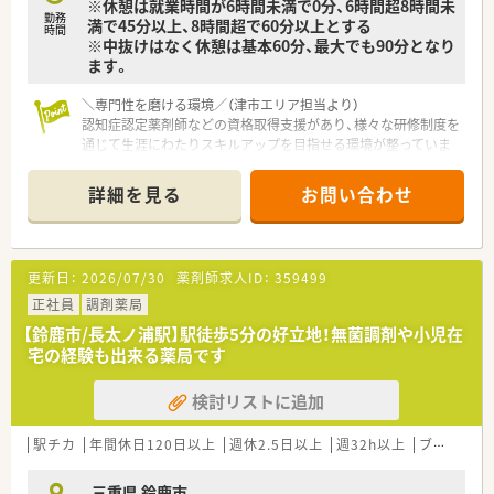
※休憩は就業時間が6時間未満で0分、6時間超8時間未
勤務
満で45分以上、8時間超で60分以上とする
時間
※中抜けはなく休憩は基本60分、最大でも90分となり
ます。
＼専門性を磨ける環境／（津市エリア担当より）
認知症認定薬剤師などの資格取得支援があり、様々な研修制度を
通じて生涯にわたりスキルアップを目指せる環境が整っていま
す。
詳細を見る
お問い合わせ
【店舗情報と応需状況について】
■最寄り駅である高茶屋駅から徒歩15分の場所に位置してお
り、通勤にはマイカーを利用することも可能な調剤薬局です。
■主な応需科目として精神科と心療内科を扱っており、れんげの
更新日：
2026/07/30
薬剤師求人ID：
359499
里診療所や三重県立こころの医療センターの処方に対応しま
す。
正社員
調剤薬局
■現在の詳細な処方箋応需枚数や勤務する薬剤師の人数につい
【鈴鹿市/長太ノ浦駅】駅徒歩5分の好立地！無菌調剤や小児在
ては、ご応募いただいた際にお問い合わせ先へご確認ください。
宅の経験も出来る薬局です
【求人情報について】
検討リストに追加
■正社員として長期的に活躍できる環境であり、ご本人の希望に
合わせて契約社員としての採用についても随時相談が可能で
す。
駅チカ
年間休日120日以上
週休2.5日以上
週32h以上
ブランク可
■特定の営業エリア内で転居を伴う転勤がないエリア社員と、全
域での転勤があるナショナル社員から働き方を選択できます。
三重県 鈴鹿市