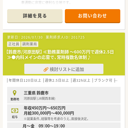
車通勤に非常に便利な立地です。
■応需科目は高齢者施設からの処方箋がメインで、内科や腎臓・
透析内科を中心に担当します。
詳細を見る
お問い合わせ
■人員体制は正社員1名に加えて応援があり、チームで協力しな
がら業務を進める体制です。
【募集背景と求める人物像について】
更新日：
2026/07/30
薬剤師求人ID：
201725
■今回は、今後の在宅医療ニーズの拡大を見据えた体制強化に伴
う、欠員補充のための募集となります。
正社員
調剤薬局
■施設入所者様やスタッフの方々と円滑な連携が図れる、コミュ
【鈴鹿市/河原田駅】 ≪勤務薬剤師 ～600万円で週休2.5日
ニケーション能力の高い方を求めます。
≫●内科メインの応需で、常時複数名体制♪
■在宅業務の経験は問いません。新しい分野に挑戦したいとい
う意欲と向上心のある方を歓迎します。
検討リストに追加
【法人特徴について】
■三重県鈴鹿市と岐阜県を中心に計16店舗を展開し、地域医療
年間休日120日以上
週休2.5日以上
週32h以上
ブランク可
残業な
の発展に深く貢献している企業です。
■大手調剤薬局のグループ企業として新たにスタートし、安定し
三重県 鈴鹿市
た経営基盤と福利厚生を誇ります。
河原田駅 (JR関西本線)
勤務地
■各店舗が近隣エリアに集中しているため、急な休みでも他店舗
から応援に入れるヘルプ体制が万全です。
年収450万円～650万円
月給300,000円～400,000円
給与
※就業条件、経験等を考慮のうえ、面接後決定。
月～金 09：00～19：00