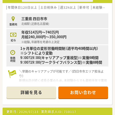
剤を1店舗に集約した利便性の高い店舗作りが特徴です。
年間休日120日以上
土日祝休み
週32h以上
新卒可
未経験可
ブ
三重県 四日市市
北楠駅 (近鉄名古屋線)
勤務地
年収514万円～740万円
月給240,000円～350,000円
給与
※経験、年齢等を考慮の上決定
1ヶ月単位の変形労働時間制（週平均40時間以内）
※シフトにより変動
9：00?19：00(キャリアアップ重視型)※実働9時間
勤務
時間
9：00?19：00(ワークライフバランス型)※実働8時間
＼早期のキャリアアップが可能です／（四日市市エリア担当よ
り）
新規出店が続く成長企業のため、未経験からでも最短半年で薬局
長を目指せます。明確なキャリアパスのもとで挑戦したい方に
おすすめです。
詳細を見る
お問い合わせ
【店舗情報と応需状況について】
■近鉄名古屋線の北楠駅から徒歩8分ほどの場所に位置してお
り、お車だけでなく電車での通勤にも大変便利な立地です。
更新日：
2026/07/23
薬剤師求人ID：
710117
■近隣の医療機関から総合科目の処方箋を1日あたり20枚から