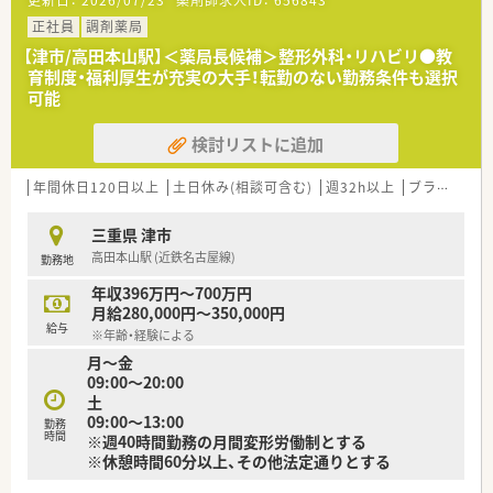
更新日：
2026/07/23
薬剤師求人ID：
656843
■年間休日は125日と非常に多く、木曜・日曜・祝日が休みの完全
週休2日制でプライベートの時間も確保しやすいです。
正社員
調剤薬局
■想定年収は600万円となっており、経験やスキルなどを考慮し
【津市/高田本山駅】＜薬局長候補＞整形外科・リハビリ●教
た上で決定されます。
育制度・福利厚生が充実の大手！転勤のない勤務条件も選択
■昇給は年1回、賞与は年2回（6月・12月）支給実績があり、努力が
可能
しっかりと収入に反映される体制です。
検討リストに追加
【想定される業務内容】
■整形外科をメインとした処方箋に基づく外来患者様への服薬
指導や調剤業務、監査を担当していただきます。
年間休日120日以上
土日休み(相談可含む)
週32h以上
ブランク可
■会社として在宅業務に注力しているため、外来対応に加え居宅
や施設への在宅業務も担当していただきます。
三重県 津市
■業務としてOTC販売も含まれており、外来患者様へのセルフメ
高田本山駅 (近鉄名古屋線)
勤務地
ディケーションに関するアドバイスも期待されます。
年収396万円～700万円
月給280,000円～350,000円
給与
※年齢・経験による
月～金
09:00～20:00
土
09:00～13:00
勤務
時間
※週40時間勤務の月間変形労働制とする
※休憩時間60分以上、その他法定通りとする