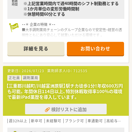
勤務
※上記営業時間内で週40時間のシフト制勤務とする
■多職種との連携を構築し、
時間
※1か月単位の変形労働時間制
地域のヘルスケアネットワークづくりに貢献しています！
※休憩時間60分とする
■ 地域に密着した価値ある薬局づくりを目指しています！
「みんなの健康ステーション」をコンセプトに、
・・＊ 企業の特徴 ＊・・
処方薬と一般大衆薬の飲み合わせや
■大手調剤薬局チェーンのグループ企業なので安定性・経営の透
健康管理全般についての相談もできるような店舗づくりに努
明性ともにあり安心して就業いただける環境です 。
めています。
■社員の研修制度が充実しています。4ヶ月に1回程度、キャリア
入社向けの研修もございます。
詳細を見る
お問い合わせ
■遠隔地にて勤務する場合は、借上社宅制度があります。
■産休・育休の取得実績があり、女性の方が長く活躍できる環境
を整えています。復職率も100％！
■松阪市内にも他店舗があり、交代で協力お休みも取得できる環
更新日：
2026/07/23
薬剤師求人ID：
712535
境です。
■「かかりつけ薬局」として気軽に相談できるあたたかい雰囲気
正社員
調剤薬局
の店舗です。
【三重郡川越町/川越富洲原駅】駅チカ徒歩1分！年収600万円
も可能。年間休日114日以上、特別休暇取得率100％の環境
で最新iPad薬歴を導入しています。
検討リストに追加
週32h以上
新卒可
未経験可
ブランク可
車通勤可
高給与(600万円以上)