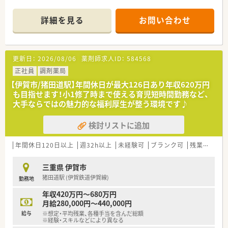
き、私生活を大切に したい方に最適です。
詳細を見る
お問い合わせ
【店舗情報と応需状況について】
■近鉄名古屋線の鼓ヶ浦駅から徒歩で約5分の好立地にあるた
め、 毎日の通勤が非常にスムーズでストレスのない職場環境で
す。
更新日：
2026/08/06
薬剤師求人ID：
584568
■平日の月曜日から金曜日まで9時から18時の開局となってお
り、 土曜日と日曜日、祝日がしっかり休める勤務形態です。
正社員
調剤薬局
■処方箋は近隣のクリニックから面対応で1日平均5枚から10枚
【伊賀市/猪田道駅】年間休日が最大126日あり年収620万円
ほど応需しており、枚数が多くないため落ち着いて働けます。
も目指せます！小1修了時まで使える育児短時間勤務など、
大手ならではの魅力的な福利厚生が整う環境です♪
【募集背景と求める人物像について】
■今回は体制強化に伴う欠員補充の募集となっており、周囲と
検討リストに追加
協力しながら業務に取り組める前向きな薬剤師の方を求めてい
ます。
■調剤の実務経験がある方はもちろん、経験の浅い未経験の方や
年間休日120日以上
週32h以上
未経験可
ブランク可
残業なし(ほぼなし含む)
ブランクがある方でも、やる気のある方なら大歓迎の求点です。
■年齢は55歳未満の方を幅広く募集しており、調剤薬局長など
三重県 伊賀市
の 経験をお持ちの先生は選考において特に優遇いたします。
猪田道駅 (伊賀鉄道伊賀線)
勤務地
【法人特徴について】
年収420万円～680万円
■創業150年以上の長い歴史を持ち、北陸地方を起点として 全国
月給280,000円～440,000円
に600店舗以上の調剤併設型ドラッグストアを展開しています。
給与
※想定・平均残業、各種手当を含んだ総額
■ショートタイムショッピングを基本コンセプトに掲げ、地域に
※経験・スキルなどにより異なる
なくてはならないかかりつけ薬局の創造を目指す成長企業で