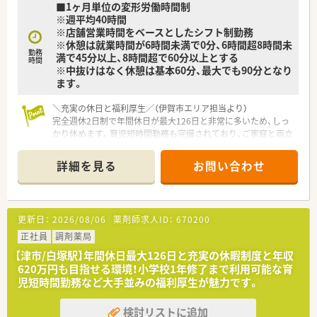
■1ヶ月単位の変形労働時間制
す。
※週平均40時間
■同規模の競合ドラッグストアチェーンと比較しても、1店舗 あ
※店舗営業時間をベースとしたシフト制勤務
たりの売上高や利益率が非常に高い点が大きな特徴です。
※休憩は就業時間が6時間未満で0分、6時間超8時間未
勤務
満で45分以上、8時間超で60分以上とする
時間
※中抜けはなく休憩は基本60分、最大でも90分となり
ます。
＼充実の休日と福利厚生／（伊賀市エリア担当より）
完全週休2日制で年間休日が最大126日と非常に多いため、しっ
かり休めます。育児短時間勤務も完備されており、ご家庭と両立
しながら長く働きたい方に最適な環境です。
詳細を見る
お問い合わせ
【店舗情報と応需状況について】
■最寄り駅である猪田道駅から車で7分の場所に位置しており、
マイカーでの通勤が大変便利な店舗です。
■応需科目は内科や小児科、外科、耳鼻科、眼科、皮膚科、精神科
更新日：
2026/08/06
薬剤師求人ID：
670200
など非常に多岐にわたる科目を扱います。
■処方箋の具体的な応需枚数や店内の詳細な勤務者数につきま
正社員
調剤薬局
しては、別途ご確認が必要となります。
【津市/白塚駅】年間休日最大126日と充実の休暇制度と年収
620万円も目指せる環境！小学校1年修了まで利用可能な育
【法人特徴について】
児短時間勤務など大手並みの福利厚生が魅力です。
■東海圏を中心に全国で100店舗以上の調剤薬局チェーンを展
開し、高い利益率で安定経営を続けています。
検討リストに追加
■調剤薬局事業のほかにも介護施設運営などのヘルスケア事業