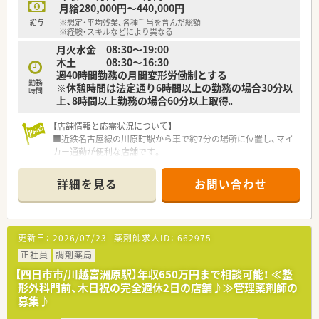
機関と連携した専門的な対応をお願いします。
月給280,000円～440,000円
■外科領域の術後疼痛管理や、婦人科領域におけるホルモン療法
給与
※想定・平均残業、各種手当を含んだ総額
など、専門性の高い服薬指導が経験できます。
※経験・スキルなどにより異なる
■重量・バーコード監査システムを導入しており、調剤過誤防止
月火水金 08:30～19:00
の体制が整った安全な環境で業務に集中できます。
木土 08:30～16:30
週40時間勤務の月間変形労働制とする
勤務
※休憩時間は法定通り6時間以上の勤務の場合30分以
時間
上、8時間以上勤務の場合60分以上取得。
【店舗情報と応需状況について】
■近鉄名古屋線の川原町駅から車で約7分の場所に位置し、マイ
カー通勤が便利な店舗です。
■主に内科と外科の処方箋を応需しており、地域のかかりつけ薬
局としての役割を担います。
詳細を見る
お問い合わせ
■地域住民の健康を支えるため、患者様一人ひとりと向き合った
丁寧な服薬指導を行います。
【法人特徴について】
更新日：
2026/07/23
薬剤師求人ID：
662975
■東海圏を中心に、関西や関東にも店舗を展開する、安定した経
営基盤を持つ大手企業です。
正社員
調剤薬局
■調剤薬局事業のほか、介護施設の運営や医薬品卸売事業など、
【四日市市/川越富洲原駅】年収650万円まで相談可能！ ≪整
多角的な事業展開が特徴です。
形外科門前、木日祝の完全週休2日の店舗♪≫管理薬剤師の
■「良質の医療・介護サービスをより多くの人に提供する」とい
募集♪
う理念を大切にしています。