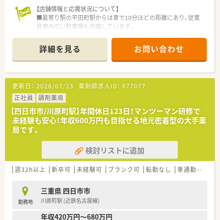
【店舗情報と応需状況について】
■最寄り駅の平田町駅からは車で10分ほどの距離にあり、従業
員用の広い駐車場も完備しています。
■主に門前のクリニックから外科と婦人科の処方箋を応需して
おり、専門的な知識を深めることができます。
詳細を見る
お問い合わせ
■1日の処方箋枚数は40枚から60枚程度で、薬剤師は常時2名体
制のため、落ち着いて業務に取り組めます。
【法人特徴について】
更新日：
2026/07/23
薬剤師求人ID：
677077
■三重県と愛知県に密着した店舗展開を行っており、転居を伴う
ような無理な異動の心配はありません。
正社員
調剤薬局
■従業員の定着率が非常に高く、年に一度の社長との面談を通じ
【四日市市/川原町駅】年間休日123日！マンツーマン研修で
て現場の声を経営に活かす風土があります。
未経験も安心！年収600万円も目指せる地元密着型の大手薬
■地域の方々の健康を支える「かかりつけ薬局」としての役割を
局です。
重視し、親身な対応を心掛けています。
検討リストに追加
【勤務実態について】
■1日の処方箋枚数が落ち着いているため、平日遅くとも19時頃
まで、火曜と土曜は18時頃には終われる環境がございます。
週32h以上
新卒可
未経験可
ブランク可
転勤なし
車通勤可
高給
■木日祝の完全週休2日制で、週末の予定も立てやすい環境で
す。
三重県 四日市市
川原町駅 (近鉄名古屋線)
勤務地
【想定される業務内容】
■調剤、監査、服薬指導といった一連の業務に加え、門前の医療
年収420万円～680万円