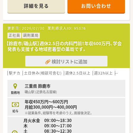
平均で50枚から60枚を応需しています。
詳細を見る
お問い合わせ
■薬剤師は常時3名体制を確保しており、一人ひとりが落ち着い
て業務に取り組める環境が整っています。
【法人特徴について】
更新日：
2026/07/30
薬剤師求人ID：
95376
■三重県鈴鹿市と岐阜県を中心に計16店舗を展開し、地域医療
の発展に深く貢献している企業です。
正社員
調剤薬局
■大手調剤薬局のグループ企業として新たにスタートし、安定し
【鈴鹿市/磯山駅】週休2.5日の内科門前！年収600万円、学会
た経営基盤と充実した福利厚生を誇ります。
発表も支援する地域密着型の薬局です。
■各店舗を近隣エリアに集中出店しているため、急な休みでも他
店舗から応援に入れるヘルプ体制が万全です。
検討リストに追加
【求人情報について】
■ご経験やスキルを最大限に考慮し、年収450万円から最大600
駅チカ
土日休み(相談可含む)
週休2.5日以上
週32h以上
未経験可
万円までご提示することが可能です。
■平日の終業時間は18時までとなっており、仕事後のプライベ
三重県 鈴鹿市
ートな時間も大切にできる求人です。
磯山駅 (近鉄名古屋線)
勤務地
■新卒の方や未経験の方、ブランクからの復職を希望される方ま
で、幅広くご応募いただけます。
年収450万円～600万円
月給300,000円～400,000円
給与
※就業条件、経験等を考慮のうえ、面接後決定。
月火水金 09：00～18：30
木 09：00～17：00
土 08：30～12：30