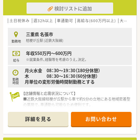
検討リストに追加
土日祝休み
週32h以上
車通勤可
高給与(600万円以上)
大手チェーン以外
三重県 名張市
桔梗が丘駅 (近鉄大阪線)
勤務地
年収550万円～600万円
※就業条件、経験等を考慮のうえ、決定。
給与
月火水金 08：30～19：30（180分休憩）
木 08：30～16：30（60分休憩）
勤務
月単位の変形労働時間制勤務とする
時間
【店舗情報と応需状況について】
■近鉄大阪線桔梗が丘駅から車で約5分の立地にある地域密着型
の薬局で、車通勤も可能なため便利です。
■内科・皮膚科・胃腸科を応需しており、処方箋枚数は1日あたり
130枚から200枚と多岐にわたります。
詳細を見る
お問い合わせ
■常勤薬剤師3名、パート薬剤師2名の計5名体制で、常に4名が勤
務しており、手厚い人員配置で業務にあたっています。
【募集背景と求める人物像について】