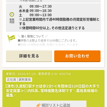
※年齢・経験による
長時間労働の抑制、年次有給休暇取得の促進など、
火 09：00～17：30
社員がいきいきと仕事ができ、活気ある職場づくりを行ってい
水木金 09：00～18：30
ます。
土 09：00～13：00
※上記営業時間内で週40時間勤務の月間変形労働制と
例/通勤手当、役職手当、時間外勤務手当、寒冷地手当、
勤務
時間
する
出向手当、休日勤務手当、深夜勤務手当、赴任手当、
※休憩時間60分以上、その他法定通りとする
待機手当、年末年始手当、借上社宅制度など
＼ 働く環境について ／
＼ こんな会社です ／
■伊勢八太駅より徒歩で10分程にございます。
■全国展開の薬局チェーンのグループ会社！
■内科・小児科を応需、在宅にも注力しています。
■多職種との連携を構築し、
■～18:30までと、早めのご帰宅が叶う環境です！
地域のヘルスケアネットワークづくりに貢献しています！
■ 地域に密着した価値ある薬局づくりを目指しています！
詳細を見る
お問い合わせ
＼ 教育・研修制度について ／
「みんなの健康ステーション」をコンセプトに、
■薬剤師から広がるフィールドとチャンスをサポート！
処方薬と一般大衆薬の飲み合わせや
薬剤師としてスキルアップする道だけではなく、
健康管理全般についての相談もできるような店舗づくりに努
経営分野に進む道や、
めています。
更新日：
2026/07/23
薬剤師求人ID：
656758
薬剤師を育てる教育部門に進む道などもあります◎
■がんばった分だけ、夢に近づきます！
正社員
調剤薬局
グループ独自の階層別OJT教育システムがあり、
【津市/久居駅】駅チカ徒歩1分！≪年間休日120日超の大手で
必要な能力・スキル・マインドの育成を図っています。
安定就業≫◎内科系、常時複数名体制です＼薬局長候補の
年2回実施される習得度確認テストでステップアップ可能★
募集／
■年功序列ではなく、能力に応じた評価制度！
努力している方や能力がある方は最大限評価します！
検討リストに追加
がんばった分だけ、思い描くキャリアに近づくことができ、