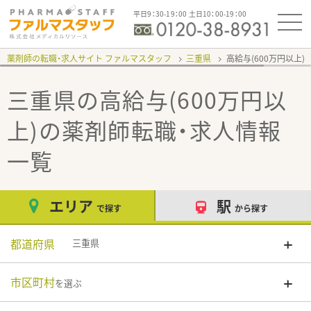
平日9：30-19：00 土日10：00-19：00
薬剤師の転職・求人サイト ファルマスタッフ
三重県
高給与(600万円以上)
三重県の高給与(600万円以
上)
の薬剤師転職・求人情報
一覧
エリア
駅
で探す
から探す
都道府県
三重県
市区町村
を選ぶ