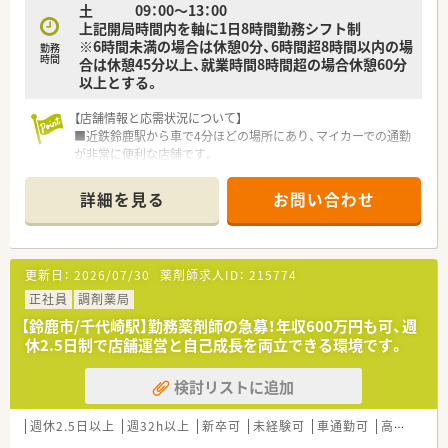
土 09：00～13：00
上記開局時間内を軸に1日8時間勤務シフト制
※6時間未満の場合は休憩0分、6時間超8時間以内の場
勤務
時間
合は休憩45分以上、就業時間8時間超の場合休憩60分
以上とする。
【店舗情報と応需状況について】
■近鉄鈴鹿駅から車で4分ほどの場所にあり、マイカーでの通勤
が非常に便利な店舗です。
■内科・外科・皮膚科など多岐にわたる科目を応需し、1日平均で
約50枚の処方箋に対応します。
詳細を見る
お問い合わせ
■常勤薬剤師2名体制の店舗で、採用後は勤務薬剤師としてご勤
務を頂きます。
【募集背景と求める人物像について】
更新日：
2026/07/30
薬剤師求人ID：
215774
■今回は、地域医療の要となる店舗の責任者ポストに欠員が出た
ため、管理薬剤師を急遽募集します。
正社員
調剤薬局
■これまでのご経験を活かし、店舗運営やスタッフの育成に意欲
【鈴鹿市/千代崎駅】勤務薬剤師の急募！年収600万円も可、週
的に取り組んでいただける方を求めます。
休2.5日制で店舗運営と自己成長を両立できる環境です。
■約1200品目の医薬品を扱うため、幅広い知識の習得に前向き
で、向上心のある方を歓迎いたします。
検討リストに追加
【法人特徴について】
■三重県鈴鹿市と岐阜県を中心に計16店舗を展開し、地域医療
週休2.5日以上
週32h以上
新卒可
未経験可
車通勤可
高給与(600万円以上)
の発展に深く貢献している企業です。