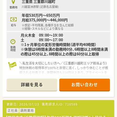
三重県 三重郡川越町
川越富洲原駅 (近鉄名古屋線)
勤務地
年収530万円～650万円
月給375,000円～446,000円
給与
※想定・平均残業、各種手当を含んだ総額
※経験・スキルなどにより異なる
月火木金 09：00〜19：00
土 09：00〜17：00
※1ヶ月単位の変形労働時間制（週平均40時間）
勤務
※休憩は6時間未満の勤務時0分、6時間以上8時間未満
時間
の際は45分以上、8時間以上の際は60分以上取得
＼私生活を大切にしたい方へ／（三重郡川越町エリア担当より）
特別休暇の取得率が100％と非常に高く、しっかり休むことが推
奨される社風です。年間休日も114日以上あり、プライベートを
充実させたい方に最適な環境ですよ。
詳細を見る
お問い合わせ
【店舗情報と応需状況について】
■川越富洲原駅から徒歩1分という非常に便利な立地にあり、通
勤の負担を最小限に抑えながら働ける非常に魅力的な店舗で
す。
更新日：
2026/07/23
薬剤師求人ID：
710589
■広域からの面処方をメインに受け付けており、1日平均40枚か
ら50枚ほどの処方箋を丁寧かつ迅速に応需している状況です。
正社員
調剤薬局
■薬剤師は常時2名から3名体制で稼働しており、事務スタッフ