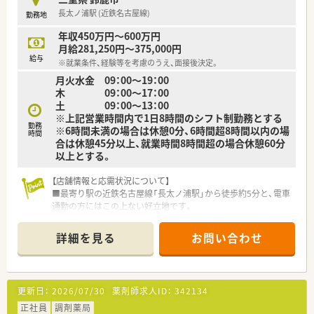
■各種社会保険が完備されていることはもちろんのこと、退職金
長太ノ浦駅 (近鉄名古屋線)
勤務地
制度や財形貯蓄など大手ならではの待遇が揃っています。
年収450万円～600万円
【勤務実態について】
月給281,250円～375,000円
■週の平均労働時間は40時間となっており、日々の勤務におい
給与
※就業条件、経験等を考慮のうえ、面接後決定。
ては中抜けがなく休憩時間は基本的に60分間確保されます。
月火水金 09：00～19：00
■平日の開局時間は8時30分から17時30分までとなっており、夜
木 09：00～17：00
遅くまでの勤務がないため無理なく働ける環境です。
土 09：00～13：00
■残業時間は月に平均10時間程度と少なめになっており、業務
※上記営業時間内で1日8時間のシフト制勤務とする
後の時間も有意義に活用してプライベートを楽しめます。
勤務
※6時間未満の場合は休憩0分、6時間超8時間以内の場
時間
合は休憩45分以上、就業時間8時間超の場合休憩60分
以上とする。
【店舗情報と応需状況について】
■最寄り駅の近鉄名古屋線「長太ノ浦駅」から徒歩約5分と、電車
通勤の方にはこの上ない好立地です。
■内科や小児科など地域のかかりつけ医からの処方箋が中心で、
1日平均60枚を応需します。
詳細を見る
お問い合わせ
■薬剤師は常時2名体制を確保しており、一人ひとりが落ち着い
て患者様と向き合える環境です。
【募集背景と求める人物像について】
更新日：
2026/07/30
薬剤師求人ID：
342134
■2019年に開局した綺麗な店舗で、地域からの期待に応えるた
めの体制強化を目的とした募集です。
正社員
調剤薬局