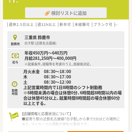
です。
店舗を統括するエリアマネージャーへのステップアップが可能
です。
検討リストに追加
■意欲次第で新卒採用や店舗開発など、薬剤師の枠を超えた多彩
な業務に挑戦できるプラスアルファの魅力的な環境がありま
週休2.5日以上
週32h以上
新卒可
未経験可
ブランク可
転勤なし
す。
■年齢や社歴に関わらず実力を正当に評価する制度があり、30
代で子会社の役員に抜擢されるなど早期のキャリアアップも可
三重県 鈴鹿市
能です。
白子駅 (近鉄名古屋線)
勤務地
年収450万円～640万円
月給281,250円～400,000円
給与
※就業条件、経験等を考慮のうえ、面接後決定。
月火水金 08：30～18：00
木 08：30～17：00
土 08：30～12：00
上記営業時間内で1日8時間のシフト制勤務
勤務
※6時間未満の場合は休憩0分、6時間超8時間以内の場
時間
合は休憩45分以上、就業時間8時間超の場合休憩60分
以上とする。
【店舗情報と応需状況について】
■最寄り駅の近鉄名古屋線「白子駅」から車で5分ほどの場所に
あり、マイカーでの通勤が便利な薬局です。
■呼吸器科や内科、消化器科など複数科目を応需し、1日あたり