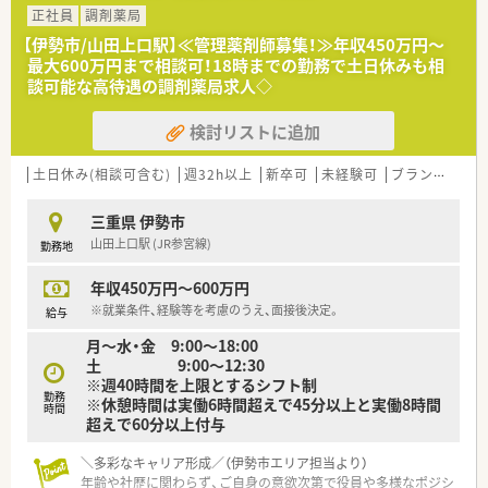
の発展に深く貢献している企業です。
正社員
調剤薬局
■大手調剤薬局のグループ企業として新たにスタートし、安定し
【伊勢市/山田上口駅】≪管理薬剤師募集！≫年収450万円～
た経営基盤と福利厚生を誇ります。
最大600万円まで相談可！18時までの勤務で土日休みも相
■店舗は近隣エリアに集中出店しており、管理店舗が困った際に
談可能な高待遇の調剤薬局求人◇
も迅速なヘルプ体制が整っています。
検討リストに追加
【勤務実態について】
■週休2.5日制を採用しており、日曜祝日に加え、平日の1日と土
曜の午後が休日となります。
土日休み(相談可含む)
週32h以上
新卒可
未経験可
ブランク可
■夏季休暇や年末年始休暇も完備されており、しっかりとリフレ
ッシュしながら店舗運営に臨めます。
三重県 伊勢市
■各種休暇制度が充実しており、ご自身のライフプランに合わせ
山田上口駅 (JR参宮線)
勤務地
て長期的に働きやすい環境です。
年収450万円～600万円
※就業条件、経験等を考慮のうえ、面接後決定。
給与
月～水・金 9:00～18:00
土 9:00～12:30
※週40時間を上限とするシフト制
勤務
※休憩時間は実働6時間超えで45分以上と実働8時間
時間
超えで60分以上付与
＼多彩なキャリア形成／（伊勢市エリア担当より）
年齢や社歴に関わらず、ご自身の意欲次第で役員や多様なポジシ