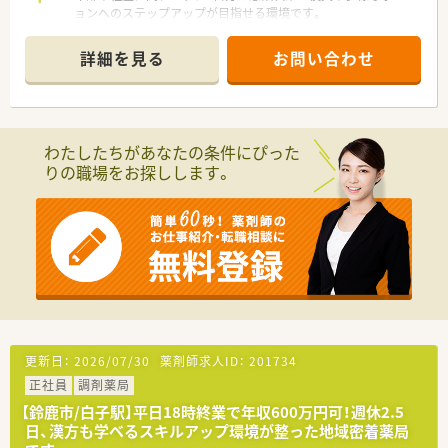
ョンへのステップアップが目指せる環境です。
＊------------------------------------------＊
詳細を見る
お問い合わせ
【店舗情報と応需状況について】
■山田上口駅から徒歩12分の立地にあり、毎日の通勤にも便利
でマイカーでの快適な車通勤も可能となっている調剤薬局です。
■主な応需科目として総合科目を幅広く受け付けており、1日あ
たり約20枚の処方箋を応需して地域医療を厚く支えています。
わたしたちがあなたの条件にぴった
■現在の勤務体制は常勤薬剤師1名と医療事務という構成で、一
りの職場をお探しします。
人薬剤師として責任を持って業務に取り組めるやりがいのある
環境です。
【勤務実態について】
■1週間単位で業務支援部が全社のシフトを一括作成しており、
有給休暇の取得や急な欠勤にも柔軟に対応できる安心の体制で
す。
■特定の店舗に固定されない変動シフト制を導入しているため、
人間関係の偏りを防ぎストレスの少ない勤務環境が常に保たれ
ます。
■最新の薬歴システムや調剤鑑査システムを導入しており、日々
更新日：
2026/07/30
薬剤師求人ID：
201734
の業務負担を大幅に軽減してスピーディで安全な対応を実現し
正社員
調剤薬局
ます。
【鈴鹿市/白子駅】平日18時終業で年収600万円可！週休2.5
【想定されるキャリアイメージ】
日、漢方も学べるスキルアップ環境が整った地域密着薬局
■管理薬剤師として店舗運営のノウハウを身につけた後は、複数