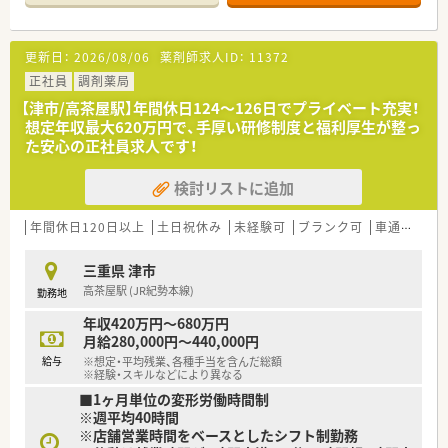
■最寄り駅である白塚駅から徒歩14分の場所に位置しており、
お車での通勤も大変便利な立地となっています。
■応需科目として内科や外科胃腸科、リハビリテーション科の処
更新日：
2026/08/06
薬剤師求人ID：
11372
方箋を扱っており、複数科目の経験を積めます。
■処方箋の応需枚数や勤務する薬剤師の人数といった店舗の詳
正社員
調剤薬局
細な状況につきましては、別途ご確認が必要です。
【津市/高茶屋駅】年間休日124〜126日でプライベート充実！
想定年収最大620万円で、手厚い研修制度と福利厚生が整っ
【勤務実態について】
た安心の正社員求人です！
■週平均40時間勤務のシフト制となっており、中抜けなしで基
本60分から最大90分の休憩が取得できます。
検討リストに追加
■年間の休日数が124日から126日と非常に多く、完全週休2日
制に加えて祝日や夏期冬期休暇があります。
■店舗の平均残業時間は月10時間程度となっており、仕事とプ
年間休日120日以上
土日祝休み
未経験可
ブランク可
車通勤可
ライベートにメリハリをつけて勤務できます。
三重県 津市
【職場環境と雰囲気】
高茶屋駅 (JR紀勢本線)
勤務地
■20代から30代の若手薬剤師が多く活躍しており、活気があり
ながらも落ち着いた職場環境が整っています。
年収420万円～680万円
■社内には朴訥とした真面目で優しい薬剤師が多く在籍してお
月給280,000円～440,000円
り、困ったときにも相談しやすい雰囲気です。
給与
※想定・平均残業、各種手当を含んだ総額
■薬局単位での食事会を開催する職場懇親会制度があり、店舗内
※経験・スキルなどにより異なる
のスタッフ同士の親睦を深めることができます。
■1ヶ月単位の変形労働時間制
※週平均40時間
※店舗営業時間をベースとしたシフト制勤務