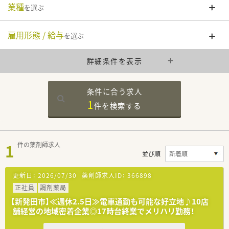
業種
を選ぶ
雇用形態 / 給与
を選ぶ
詳細条件を表示
条件に合う求人
1
件を
検索する
1
件の薬剤師求人
並び順
更新日：
2026/07/30
薬剤師求人ID：
366898
正社員
調剤薬局
【新発田市】≪週休2.5日≫電車通勤も可能な好立地♪10店
舗経営の地域密着企業◎17時台終業でメリハリ勤務！