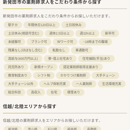
新発田市の薬剤師求人をこだわり条件から探す
新発田市の薬剤師求人をこだわり条件からお探しいただけます。
駅チカ
年間休日120日以上
土日祝休み
土日休み(相談可含む)
週休2.5日以上
週32h以上
新卒可
未経験可
ブランク可
Ｗワーク可
~18時までの職場
残業なし(ほぼなし含む)
転勤なし
車通勤可
高給与(600万円以上)
寮・借上社宅あり
住宅補助(手当)あり
託児所あり
新規オープン
認定薬剤師取得支援あり
教育制度あり
シフト制
かかりつけ薬剤師
大手チェーン
大手チェーン以外
ヘルプ体制充実
一人薬剤師
生活環境充実
総合科目
高収入
在宅
積雪あり
信越/北陸エリアから探す
信越/北陸の薬剤師求人をエリアからお探しいただけます。
新潟県
富山県
石川県
福井県
長野県