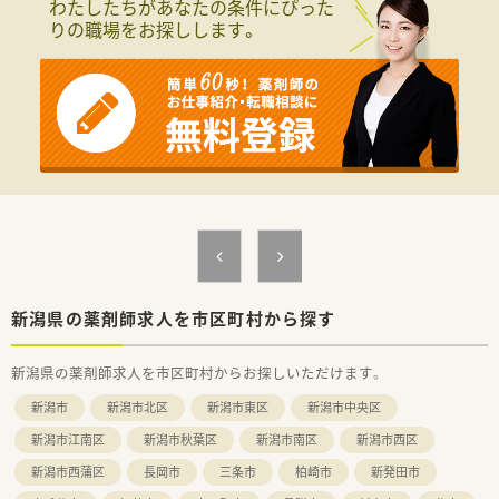
わたしたちがあなたの条件にぴった
ットホームで非常に馴染みやすい風通しの良い職場です。
りの職場をお探しします。
■スタッフ同士の深い信頼関係に基づいた強いチームワークが
自慢であり、困ったことがあればいつでも気軽に相談できます。
■産休や育休の取得実績が豊富に用意されているため、女性の薬
剤師の方も将来のライフステージを見据えて安心して活躍でき
ます。
【こんな取り組みをしています】
■安心で安全な医療を患者様へ提供するため、各薬局において最
新の調剤機材の積極的な導入や業務の効率化を推進していま
す。
■学術活動として入社年度に関わらず各自でテーマを決めて研
究に取り組んでおり、学会発表のサポート体制も大変万全です。
■学会発表を希望する社員には、計画からデータの解析、ポスタ
ーの作成に至るまで会社が着実に進められるよう支援します。
新潟県の薬剤師求人を市区町村から探す
【こんな方が活躍中】
■子育てと仕事を上手に両立させている女性薬剤師が多く、お互
新潟県の薬剤師求人を市区町村からお探しいただけます。
いに理解し合いながら良好な関係のなかで活躍しています。
■相互扶助の精神を大切にする温かい風土が根づいているため、
新潟市
新潟市北区
新潟市東区
新潟市中央区
周囲のスタッフと円滑にコミュニケーションを図る方が活躍中
です。
新潟市江南区
新潟市秋葉区
新潟市南区
新潟市西区
■手厚いサポート体制や研修制度が用意されているため、未経験
新潟市西蒲区
長岡市
三条市
柏崎市
新発田市
から始めた方やブランクから復職した方も活躍しています。