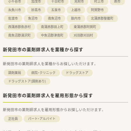
小千谷市
加茂市
十日町市
見附市
村上市
燕市
糸魚川市
妙高市
五泉市
上越市
阿賀野市
佐渡市
魚沼市
南魚沼市
胎内市
北蒲原郡聖籠町
西蒲原郡弥彦村
南蒲原郡田上町
東蒲原郡阿賀町
南魚沼郡湯沢町
中魚沼郡津南町
刈羽郡刈羽村
新発田市の薬剤師求人を業種から探す
新発田市の薬剤師求人を業種からお探しいただけます。
調剤薬局
病院・クリニック
ドラッグストア
ドラッグストア(調剤あり)
新発田市の薬剤師求人を雇用形態から探す
新発田市の薬剤師求人を雇用形態からお探しいただけます。
正社員
パート・アルバイト