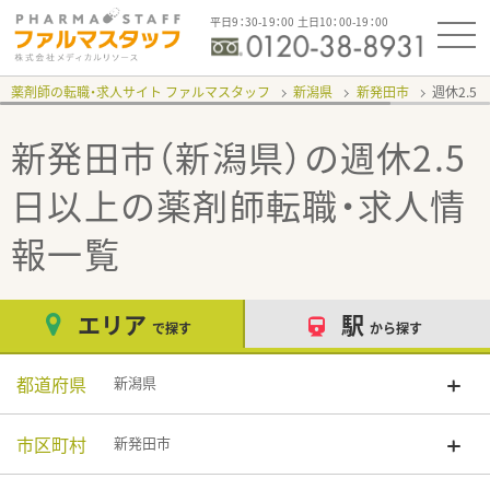
平日9：30-19：00 土日10：00-19：00
薬剤師の転職・求人サイト ファルマスタッフ
新潟県
新発田市
週休2.5
新発田市（新潟県）の週休2.5
日以上
の薬剤師転職・求人情
報一覧
エリア
駅
で探す
から探す
都道府県
新潟県
市区町村
新発田市