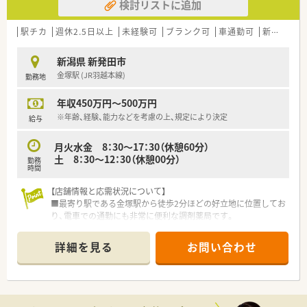
検討リストに追加
駅チカ
週休2.5日以上
未経験可
ブランク可
車通勤可
新規オープン
新潟県 新発田市
金塚駅 (JR羽越本線)
勤務地
年収450万円～500万円
※年齢、経験、能力などを考慮の上、規定により決定
給与
月火水金 8：30～17：30（休憩60分）
土 8：30～12：30（休憩00分）
勤務
時間
【店舗情報と応需状況について】
■最寄り駅である金塚駅から徒歩2分ほどの好立地に位置してお
り、電車での通勤にも非常に便利な調剤薬局です。
■近隣の医療機関から内科や小児科の処方箋を1日に約30枚応
需しており、地域に密着した医療を提供しています。
詳細を見る
お問い合わせ
■外来の調剤業務のみにとどまらず居宅向けの在宅業務にも対
応しており、地域の方々の健康を幅広く支えています。
【職場環境と雰囲気】
■現在は常勤の薬剤師2名が在籍しており、少人数ならではのア