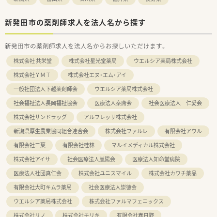
新発田市の薬剤師求人を法人名から探す
新発田市の薬剤師求人を法人名からお探しいただけます。
株式会社 共栄堂
株式会社星光堂薬局
ウエルシア薬局株式会社
株式会社ＹＭＴ
株式会社エヌ・エム・アイ
一般社団法人下越薬剤師会
ウエルシア薬局株式会社
社会福祉法人長岡福祉協会
医療法人泰庸会
社会医療法人 仁愛会
株式会社サンドラッグ
アルフレッサ株式会社
新潟県厚生農業協同組合連合会
株式会社ファルレ
有限会社アウル
有限会社二葉
有限会社桂林
マルイメディカル株式会社
株式会社アイサ
社会医療法人嵐陽会
医療法人知命堂病院
医療法人社団真仁会
株式会社ユニスマイル
株式会社カワチ薬品
有限会社大町キムラ薬局
社会医療法人崇徳会
ウエルシア薬局株式会社
株式会社ファルマフェニックス
株式会社リノ
株式会社モリキ
有限会社春日野