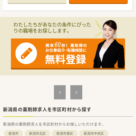
半スタートと業界TOP水準！
■職種や職域に合わせ、豊富な社内研修や外部組織と連携した研
修を用意されています
■薬剤師が中心の会社だからこそ活躍できるキャリアパスが多
わたしたちがあなたの条件にぴった
種多様に用意されています。
りの職場をお探しします。
■店舗拡大に伴い、エリアマネジャーや営業部長等のマネジメン
トのポジションも増えます。
■在宅や教育等の専門性を活かせるスペシャリストを目指すこ
とも可能です。
■その他にも、管理部門や商品部門等の本社スタッフなど活動領
域は多種多様です。
■在宅実施店舗は年々増加しており、在宅医療へもしっかりと関
わる事ができます。
■育児休暇は3歳まで取得が可能で、時短制度は小学5年生まで
時短勤務ができるよう変更予定です。
■年間休日が120日とワークライフバランスが整っています
■日用品から常備薬まで、従業員割引制度など嬉しいメリットも
たくさんあります！
新潟県の薬剤師求人を市区町村から探す
新潟県の薬剤師求人を市区町村からお探しいただけます。
新潟市
新潟市北区
新潟市東区
新潟市中央区