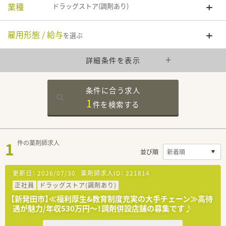
業種
ドラッグストア(調剤あり)
雇用形態 / 給与
を選ぶ
詳細条件を表示
条件に合う求人
1
件を
検索する
1
件の薬剤師求人
並び順
更新日：
2026/07/30
薬剤師求人ID：
221814
正社員
ドラッグストア(調剤あり)
【新発田市】≪福利厚生&教育制度充実の大手チェーン≫高待
遇が魅力/年収530万円～！調剤併設店舗の募集です♪