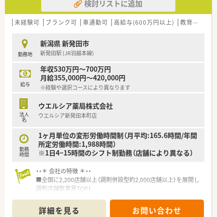
検討リストに追加
未経験可
ブランク可
車通勤可
高給与(600万円以上)
教育制度あり
新潟県 新発田市
新発田駅 (JR羽越本線)
勤務地
年収530万円～700万円
月給355,000円～420,000円
給与
※経験や選択コースにより異なります
ウエルシア薬局株式会社
法人
ウエルシア新発田本町店
名
1ヶ月単位の変形労働時間制（月平均:165.6時間/年間
所定労働時間:1,988時間）
勤務
※1日4~15時間のシフト制勤務（店舗により異なる）
時間
・・＊ 会社の特徴 ＊・・
■全国に2,200店舗以上（調剤併設型約2,000店舗以上）を展開し
調剤店舗数業界TOP！
■店舗拡大に伴いキャリアアップできるポジションが多数あり！
頑張り次第で高給与も可能！
詳細を見る
お問い合わせ
■経験や勤務コースによりますが、経験の少ない方でも500万前