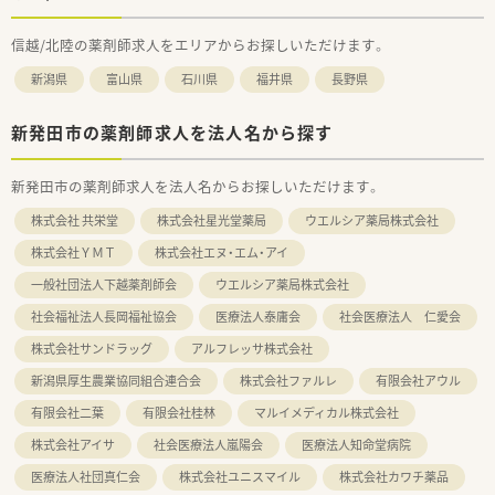
信越/北陸の薬剤師求人をエリアからお探しいただけます。
新潟県
富山県
石川県
福井県
長野県
新発田市の薬剤師求人を法人名から探す
新発田市の薬剤師求人を法人名からお探しいただけます。
株式会社 共栄堂
株式会社星光堂薬局
ウエルシア薬局株式会社
株式会社ＹＭＴ
株式会社エヌ・エム・アイ
一般社団法人下越薬剤師会
ウエルシア薬局株式会社
社会福祉法人長岡福祉協会
医療法人泰庸会
社会医療法人 仁愛会
株式会社サンドラッグ
アルフレッサ株式会社
新潟県厚生農業協同組合連合会
株式会社ファルレ
有限会社アウル
有限会社二葉
有限会社桂林
マルイメディカル株式会社
株式会社アイサ
社会医療法人嵐陽会
医療法人知命堂病院
医療法人社団真仁会
株式会社ユニスマイル
株式会社カワチ薬品