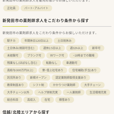
新発田市の薬剤師求人を雇用形態からお探しいただけます。
正社員
パート・アルバイト
新発田市の薬剤師求人をこだわり条件から探す
新発田市の薬剤師求人をこだわり条件からお探しいただけます。
駅チカ
年間休日120日以上
土日祝休み
土日休み(相談可含む)
週休2.5日以上
週32h以上
新卒可
未経験可
ブランク可
Ｗワーク可
~18時までの職場
残業なし(ほぼなし含む)
転勤なし
車通勤可
高給与(600万円以上)
寮・借上社宅あり
住宅補助(手当)あり
託児所あり
新規オープン
認定薬剤師取得支援あり
教育制度あり
シフト制
かかりつけ薬剤師
大手チェーン
大手チェーン以外
ヘルプ体制充実
一人薬剤師
生活環境充実
総合科目
高収入
在宅
積雪あり
信越/北陸エリアから探す