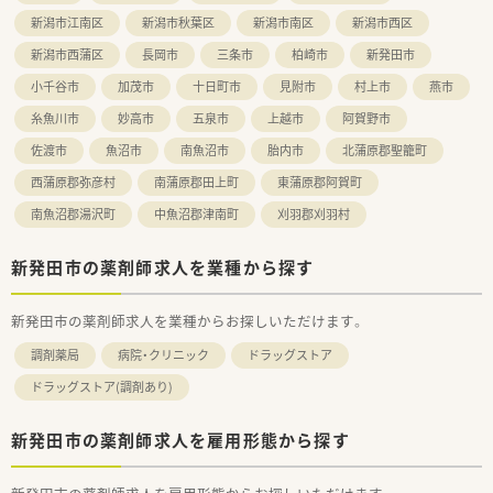
新潟市江南区
新潟市秋葉区
新潟市南区
新潟市西区
新潟市西蒲区
長岡市
三条市
柏崎市
新発田市
小千谷市
加茂市
十日町市
見附市
村上市
燕市
糸魚川市
妙高市
五泉市
上越市
阿賀野市
佐渡市
魚沼市
南魚沼市
胎内市
北蒲原郡聖籠町
西蒲原郡弥彦村
南蒲原郡田上町
東蒲原郡阿賀町
南魚沼郡湯沢町
中魚沼郡津南町
刈羽郡刈羽村
新発田市の薬剤師求人を業種から探す
新発田市の薬剤師求人を業種からお探しいただけます。
調剤薬局
病院・クリニック
ドラッグストア
ドラッグストア(調剤あり)
新発田市の薬剤師求人を雇用形態から探す