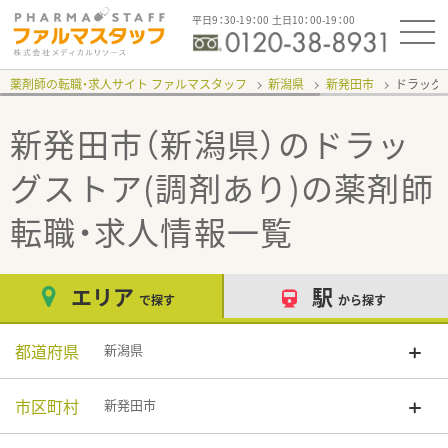
平日9：30-19：00 土日10：00-19：00
薬剤師の転職・求人サイト ファルマスタッフ
新潟県
新発田市
ドラッグ
新発田市（新潟県）のドラッ
グストア(調剤あり)
の薬剤師
転職・求人情報一覧
エリア
駅
で探す
から探す
都道府県
新潟県
市区町村
新発田市