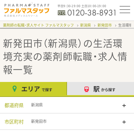
平日9：30-19：00 土日10：00-19：00
薬剤師の転職・求人サイト ファルマスタッフ
新潟県
新発田市
生活環境
新発田市（新潟県）の生活環
境充実
の薬剤師転職・求人情
報一覧
エリア
駅
で探す
から探す
都道府県
新潟県
市区町村
新発田市