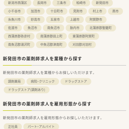
新潟市西蒲区
長岡市
三条市
柏崎市
新発田市
長中の企業だからこそ 昇格チャンスも多い企業です。
勤務年数や年齢に関係がない職務給制度を採用、若くから責任の
小千谷市
加茂市
十日町市
見附市
村上市
燕市
あるポジションを目指したい方・高年収希望の方はおすすめの会
社です！
糸魚川市
妙高市
五泉市
上越市
阿賀野市
佐渡市
魚沼市
南魚沼市
胎内市
北蒲原郡聖籠町
<福利厚生について>
基本日祝休みになる為、プライベートも充実してご勤務が可能で
西蒲原郡弥彦村
南蒲原郡田上町
東蒲原郡阿賀町
す。
南魚沼郡湯沢町
中魚沼郡津南町
刈羽郡刈羽村
応援体制が整っているので、人数が少ない薬局に配属でも安心し
て勤務ができる環境です。
有給取得平均10.4日の為、有給休暇も取得しやすい会社です。ま
新発田市の薬剤師求人を業種から探す
た、年に1回1週間程度リフレッシュ休暇制度を設けており、全店
休憩室を完備しています。
社員割引購入制度、リフレッシュ休暇に会社都合での転勤の場
新発田市の薬剤師求人を業種からお探しいただけます。
合、家賃補助や遠隔地手当も付き、安心して就業できます（規定
あり）
調剤薬局
病院・クリニック
ドラッグストア
ドラッグストア(調剤あり)
新発田市の薬剤師求人を雇用形態から探す
新発田市の薬剤師求人を雇用形態からお探しいただけます。
正社員
パート・アルバイト