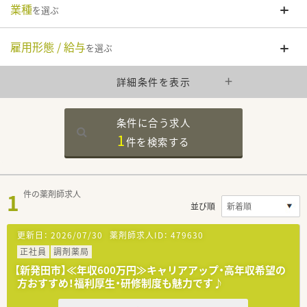
業種
を選ぶ
雇用形態 / 給与
を選ぶ
詳細条件を表示
条件に合う求人
1
件を
検索する
1
件の薬剤師求人
並び順
更新日：
2026/07/30
薬剤師求人ID：
479630
正社員
調剤薬局
【新発田市】≪年収600万円≫キャリアアップ・高年収希望の
方おすすめ！福利厚生・研修制度も魅力です♪