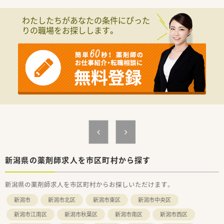
設立以来、37年連続増収、店舗数は840店舗程、その中で調剤併
設店は470店舗ほどあり、調剤併設率は56％になります！
わたしたちがあなたの条件にぴった
経営理念としては、健康と美と衛生を通じての社会貢献を掲げて
りの職場をお探しします。
いる会社です。
調剤併設店は分離申請をしているため、薬局としての機能を最大
限発揮し運営しています。
在宅にも注力しており、在宅専門薬局も設置しています。
<薬剤師の仕事>
主な仕事は薬局内での業務になりますが、ドラッグストア薬剤師
として食から介護まで幅広くお客様の生活をサポートできるこ
とも魅力です。ワークスケジュールで予め時間を決めてヘルス
売り場でのサポートをしています。
地域に立地する面薬局が多く、幅広い医療機関から処方箋を応需
しており、面分業で全科目を対応しており、科目が極端に偏るこ
とがありません。
<働き方について>
新潟県の薬剤師求人を市区町村から探す
ライフスタイルに合わせて｢9時間勤務・8時間勤務｣のどちらか
選択が可能です！
新潟県の薬剤師求人を市区町村からお探しいただけます。
就業時間も薬局の営業時間に合わせている為、ライフワークバラ
ンスを保つことが可能です。
新潟市
新潟市北区
新潟市東区
新潟市中央区
キャリアパスが明確で早い段階から責任あるポジションに就く
チャンスがあり｢1～2年目で薬局長
新潟市江南区
新潟市秋葉区
新潟市南区
新潟市西区
最短3～4年目でエリアマネージャー(SV)」に昇格できるなど、成