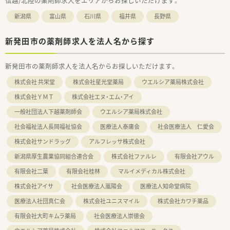
信越/北陸の薬剤師求人をエリアからお探しいただけます。
新潟県
富山県
石川県
福井県
長野県
新発田市の薬剤師求人を法人名から探す
新発田市の薬剤師求人を法人名からお探しいただけます。
株式会社 共栄堂
株式会社星光堂薬局
ウエルシア薬局株式会社
株式会社ＹＭＴ
株式会社エヌ・エム・アイ
一般社団法人下越薬剤師会
ウエルシア薬局株式会社
社会福祉法人長岡福祉協会
医療法人泰庸会
社会医療法人 仁愛会
株式会社サンドラッグ
アルフレッサ株式会社
新潟県厚生農業協同組合連合会
株式会社ファルレ
有限会社アウル
有限会社二葉
有限会社桂林
マルイメディカル株式会社
株式会社アイサ
社会医療法人嵐陽会
医療法人知命堂病院
医療法人社団真仁会
株式会社ユニスマイル
株式会社カワチ薬品
有限会社大町キムラ薬局
社会医療法人崇徳会