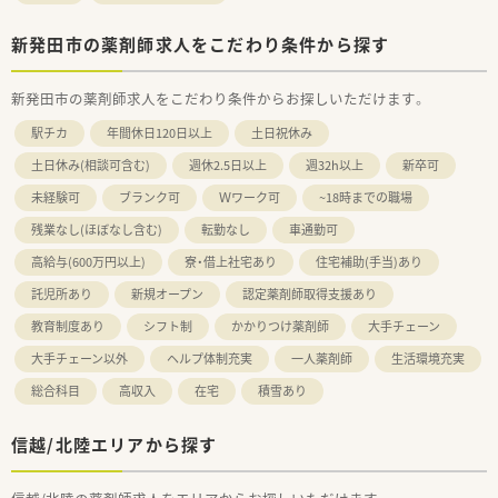
新発田市の薬剤師求人をこだわり条件から探す
新発田市の薬剤師求人をこだわり条件からお探しいただけます。
駅チカ
年間休日120日以上
土日祝休み
土日休み(相談可含む)
週休2.5日以上
週32h以上
新卒可
未経験可
ブランク可
Ｗワーク可
~18時までの職場
残業なし(ほぼなし含む)
転勤なし
車通勤可
高給与(600万円以上)
寮・借上社宅あり
住宅補助(手当)あり
託児所あり
新規オープン
認定薬剤師取得支援あり
教育制度あり
シフト制
かかりつけ薬剤師
大手チェーン
大手チェーン以外
ヘルプ体制充実
一人薬剤師
生活環境充実
総合科目
高収入
在宅
積雪あり
信越/北陸エリアから探す