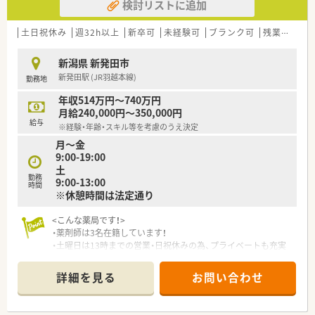
検討リストに追加
土日祝休み
週32h以上
新卒可
未経験可
ブランク可
残業なし(ほぼなし含む)
新潟県 新発田市
新発田駅 (JR羽越本線)
勤務地
年収514万円～740万円
月給240,000円～350,000円
給与
※経験・年齢・スキル等を考慮のうえ決定
月～金
9:00-19:00
土
勤務
9:00-13:00
時間
※休憩時間は法定通り
<こんな薬局です！>
・薬剤師は3名在籍しています！
・土曜日は13時までの営業・日祝休みの為、プライベートも充実
して勤務が可能です。
・枚数は平均30～40枚程度、面対応で様々な医療機関より処方箋
詳細を見る
お問い合わせ
を応需しています。
<こんな会社です!>