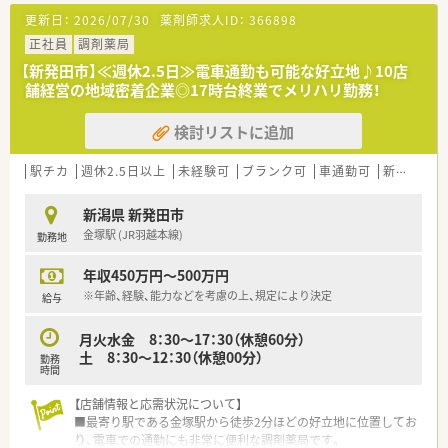
更新日：
2026/07/30
薬剤師求人ID：
366898
正社員
調剤薬局
【新発田市】≪週休2.5日≫電車通勤も可能な好立地♪10店
舗経営の地域密着企業◎17時台終業でメリハリ勤務！
検討リストに追加
駅チカ
週休2.5日以上
未経験可
ブランク可
車通勤可
新規オープン
新潟県 新発田市
金塚駅 (JR羽越本線)
勤務地
年収450万円～500万円
※年齢、経験、能力などを考慮の上、規定により決定
給与
月火水金 8：30～17：30（休憩60分）
土 8：30～12：30（休憩00分）
勤務
時間
【店舗情報と応需状況について】
■最寄り駅である金塚駅から徒歩2分ほどの好立地に位置してお
り、電車での通勤にも非常に便利な調剤薬局です。