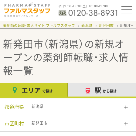
平日9：30-19：00 土日10：00-19：00
薬剤師の転職・求人サイト ファルマスタッフ
新潟県
新発田市
新規オー
新発田市（新潟県）の新規オ
ープン
の薬剤師転職・求人情
報一覧
エリア
駅
で探す
から探す
都道府県
新潟県
市区町村
新発田市