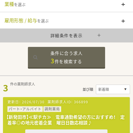
業種
を選ぶ
雇用形態 / 給与
を選ぶ
詳細条件を表示
条件に合う求人
3
件を
検索する
3
件の薬剤師求人
並び順
更新日：
2026/07/30
薬剤師求人ID：
366899
パート・アルバイト
調剤薬局
【新発田市】≪駅チカ≫ 電車通勤希望の方におすすめ！ 定
着率◎の地元密着企業 曜日日数応相談♪