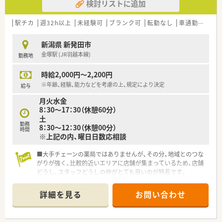
検討リストに追加
駅チカ
週32h以上
未経験可
ブランク可
転勤なし
車通勤可
新
新潟県 新発田市
金塚駅 (JR羽越本線)
勤務地
時給2,000円～2,200円
※年齢、経験、能力などを考慮の上、規定により決定
給与
月火水金
8：30～17：30（休憩60分）
土
勤務
8：30～12：30（休憩00分）
時間
※上記の内、曜日日数応相談
■大手チェーンの薬局ではありませんが、その分、地域とのつな
がりが強く、比較的近いエリアに店舗が集まっているため、店舗
どうし、スタッフどうしの仲がとても良いのが特長です。
■スタッフどうしの信頼はチームワークを作ります。その強い
チームワークが自分たちの可能性を広げ、多くのことにチャレン
詳細を見る
お問い合わせ
ジする原動力になると私たちは考えています。
■新入社員研修、フォローアップ研修、スキルアップ研修など、
全社員を対象に研修制度を充実させています。