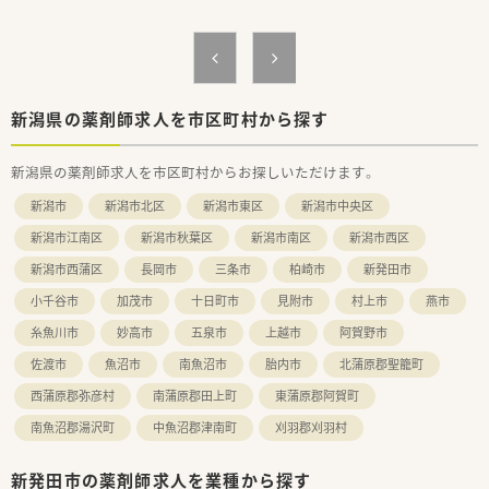
【こんな方にオススメ】
■年間休日が120日以上確保された環境で、心身ともにゆとりを
持って正社員として長く腰を据えて働きたい方に大変おすすめ
の環境です。
■将来的な結婚や出産などのライフイベントを見据え、育休復帰
率が高く福利厚生が手厚い安定企業で勤めたい方に強く推奨い
新潟県の薬剤師求人を市区町村から探す
たします。
■座りカウンターでの丁寧な指導や、最新設備による安全な調剤
新潟県の薬剤師求人を市区町村からお探しいただけます。
など、質の高い医療サービスを提供することにこだわりたい方に
ピッタリです。
新潟市
新潟市北区
新潟市東区
新潟市中央区
【やりがい/おすすめポイント】
新潟市江南区
新潟市秋葉区
新潟市南区
新潟市西区
■大手企業でありながら地域密着型の店舗運営を徹底している
新潟市西蒲区
長岡市
三条市
柏崎市
新発田市
ため、顔馴染みの患者さまから直接感謝の言葉をいただける喜び
を実感できます。
小千谷市
加茂市
十日町市
見附市
村上市
燕市
■認定薬剤師の取得支援やe-learningなど教育制度が非常に充
実しており、働きながら常に最新の知識をアップデートできる点
糸魚川市
妙高市
五泉市
上越市
阿賀野市
も魅力です。
佐渡市
魚沼市
南魚沼市
胎内市
北蒲原郡聖籠町
■LTD保険への加入や確定拠出年金制度など、万が一の際や将来
の備えに対するサポートが手厚いため、将来への不安なく業務に
西蒲原郡弥彦村
南蒲原郡田上町
東蒲原郡阿賀町
集中できます。
南魚沼郡湯沢町
中魚沼郡津南町
刈羽郡刈羽村
新発田市の薬剤師求人を業種から探す