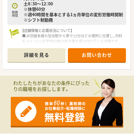
土8：30～12：00
いに理解し合いながら良好な関係のなかで活躍しています。
※休憩60分
■相互扶助の精神を大切にする温かい風土が根づいているため、
勤務
※週40時間を基本とする1ヵ月単位の変形労働時間制
周囲のスタッフと円滑にコミュニケーションを図る方が活躍中
時間
※シフト制勤務
です。
■手厚いサポート体制や研修制度が用意されているため、未経験
から始めた方やブランクから復職した方も活躍しています。
【店舗情報と応需状況について】
■JR羽越本線の加治駅から車で12分ほどの場所に位置し、内科
をメインに1日平均50枚の処方箋を受け付けている店舗です。
■薬剤師は常勤2名、事務スタッフ2名が在籍しており、地域密着
型の花野内科医院からの処方箋を主に応需している環境です。
詳細を見る
お問い合わせ
■近隣の医療機関と密に連携を取りながら、患者さま一人ひとり
に寄り添った丁寧な服薬指導を落ち着いて行える体制が整って
います。
【こんな方が活躍中】
わたしたちがあなたの条件にぴった
■子育てをしながら短時間勤務制度を利用して効率的に働く薬
りの職場をお探しします。
剤師や、産休後に復帰してキャリアを継続させている女性が多く
活躍中です。
■ワークライフバランスを重視しながら、上場企業ならではの福
利厚生をフルに活用して、趣味や家庭と仕事を両立させている方
が目立ちます。
■在宅医療に興味を持ち、長年のノウハウがある環境で多職種連
携のスキルを磨きながら、地域医療の最前線で貢献したい方が輝
いています。