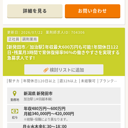
■近隣の医療機関から内科や小児科の処方箋を1日に約30枚応
需しており、地域に密着した医療を提供しています。
詳細を見る
お問い合わせ
■外来の調剤業務のみにとどまらず居宅向けの在宅業務にも対
応しており、地域の方々の健康を幅広く支えています。
【職場環境と雰囲気】
更新日：
2026/07/22
薬剤師求人ID：
704306
■現在は常勤の薬剤師2名が在籍しており、少人数ならではのア
ットホームで非常に馴染みやすい風通しの良い職場です。
正社員
調剤薬局
■スタッフ同士の深い信頼関係に基づいた強いチームワークが
【新発田市／加治駅】年収最大600万円も可能！年間休日122
自慢であり、困ったことがあればいつでも気軽に相談できます。
日・残業月3時間で育休復帰率96%の働きやすさを実現する
■産休や育休の取得実績が豊富に用意されているため、女性の薬
急募求人です！
剤師の方も将来のライフステージを見据えて安心して活躍でき
ます。
検討リストに追加
【こんな取り組みをしています】
■安心で安全な医療を患者様へ提供するため、各薬局において最
駅チカ
年間休日120日以上
週32h以上
未経験可
ブランク可
転
新の調剤機材の積極的な導入や業務の効率化を推進していま
す。
新潟県 新発田市
■学術活動として入社年度に関わらず各自でテーマを決めて研
加治駅 (JR羽越本線)
勤務地
究に取り組んでおり、学会発表のサポート体制も大変万全です。
■学会発表を希望する社員には、計画からデータの解析、ポスタ
年収480万円～600万円
ーの作成に至るまで会社が着実に進められるよう支援します。
月給340,000円～420,000円
給与
※経験・役職により異なります。
【こんな方が活躍中】
月火水木金8：30～18：00
■子育てと仕事を上手に両立させている女性薬剤師が多く、お互