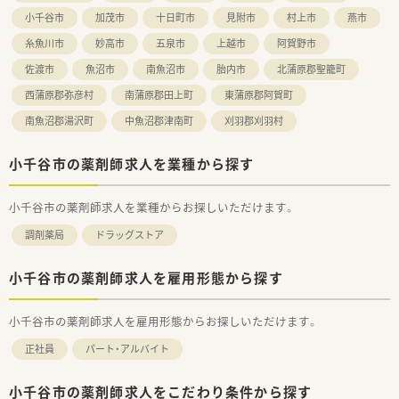
応援体制が整っているので、人数が少ない薬局に配属でも安心し
小千谷市
加茂市
十日町市
見附市
村上市
燕市
て勤務ができる環境です。
有給取得平均10.4日の為、有給休暇も取得しやすい会社です。ま
糸魚川市
妙高市
五泉市
上越市
阿賀野市
た、年に1回1週間程度リフレッシュ休暇制度を設けており、全店
佐渡市
魚沼市
南魚沼市
胎内市
北蒲原郡聖籠町
休憩室を完備しています。
社員割引購入制度、リフレッシュ休暇に会社都合での転勤の場
西蒲原郡弥彦村
南蒲原郡田上町
東蒲原郡阿賀町
合、家賃補助や遠隔地手当も付き、安心して就業できます（規定
南魚沼郡湯沢町
中魚沼郡津南町
刈羽郡刈羽村
あり）
小千谷市の薬剤師求人を業種から探す
小千谷市の薬剤師求人を業種からお探しいただけます。
調剤薬局
ドラッグストア
小千谷市の薬剤師求人を雇用形態から探す
小千谷市の薬剤師求人を雇用形態からお探しいただけます。
正社員
パート・アルバイト
小千谷市の薬剤師求人をこだわり条件から探す