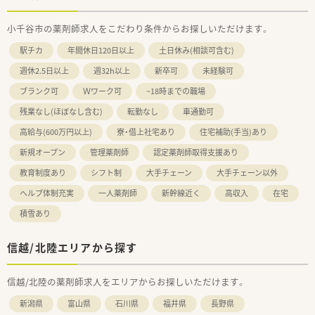
小千谷市の薬剤師求人をこだわり条件からお探しいただけます。
駅チカ
年間休日120日以上
土日休み(相談可含む)
週休2.5日以上
週32h以上
新卒可
未経験可
ブランク可
Ｗワーク可
~18時までの職場
残業なし(ほぼなし含む)
転勤なし
車通勤可
高給与(600万円以上)
寮・借上社宅あり
住宅補助(手当)あり
新規オープン
管理薬剤師
認定薬剤師取得支援あり
教育制度あり
シフト制
大手チェーン
大手チェーン以外
ヘルプ体制充実
一人薬剤師
新幹線近く
高収入
在宅
積雪あり
信越/北陸エリアから探す
信越/北陸の薬剤師求人をエリアからお探しいただけます。
新潟県
富山県
石川県
福井県
長野県