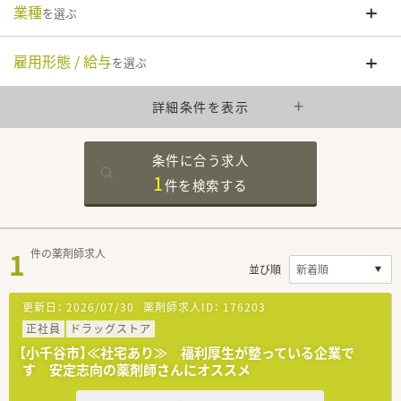
業種
を選ぶ
雇用形態 / 給与
を選ぶ
詳細条件を表示
条件に合う求人
1
件を
検索する
1
件の薬剤師求人
並び順
更新日：
2026/07/30
薬剤師求人ID：
176203
正社員
ドラッグストア
【小千谷市】≪社宅あり≫ 福利厚生が整っている企業で
す 安定志向の薬剤師さんにオススメ