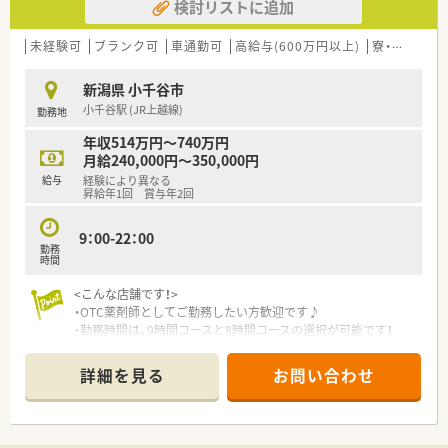
検討リストに追加
未経験可
ブランク可
車通勤可
高給与(600万円以上)
寮・借上社宅あり
新潟県 小千谷市
小千谷駅 (JR上越線)
勤務地
年収514万円～740万円
月給240,000円～350,000円
給与
経験により異なる
昇給年1回 賞与年2回
9：00-22：00
勤務
時間
<こんな店舗です！>
・OTC薬剤師としてご勤務したい方歓迎です♪
・勤務時間は、9時間コースと8時間コースの選択が可能です！
・ドラッグストア薬剤師として患者様の健康のトータルケアに貢
献し、やりがいを持って仕事が可能です！
詳細を見る
お問い合わせ
<こんな会社です！>
・創業150年以上もの歴史があり北陸地域では店舗数･処方箋応
需枚数共にトップクラスの企業です。・経験に左右されることな