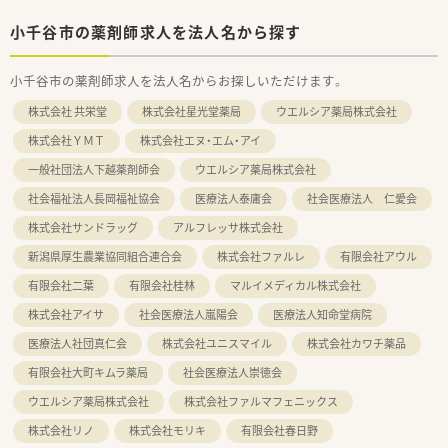
小千谷市の薬剤師求人を法人名から探す
小千谷市の薬剤師求人を法人名からお探しいただけます。
株式会社 共栄堂
株式会社星光堂薬局
ウエルシア薬局株式会社
株式会社ＹＭＴ
株式会社エヌ・エム・アイ
一般社団法人下越薬剤師会
ウエルシア薬局株式会社
社会福祉法人長岡福祉協会
医療法人泰庸会
社会医療法人 仁愛会
株式会社サンドラッグ
アルフレッサ株式会社
新潟県厚生農業協同組合連合会
株式会社ファルレ
有限会社アウル
有限会社二葉
有限会社桂林
マルイメディカル株式会社
株式会社アイサ
社会医療法人嵐陽会
医療法人知命堂病院
医療法人社団真仁会
株式会社ユニスマイル
株式会社カワチ薬品
有限会社大町キムラ薬局
社会医療法人崇徳会
ウエルシア薬局株式会社
株式会社ファルマフェニックス
株式会社リノ
株式会社モリキ
有限会社春日野