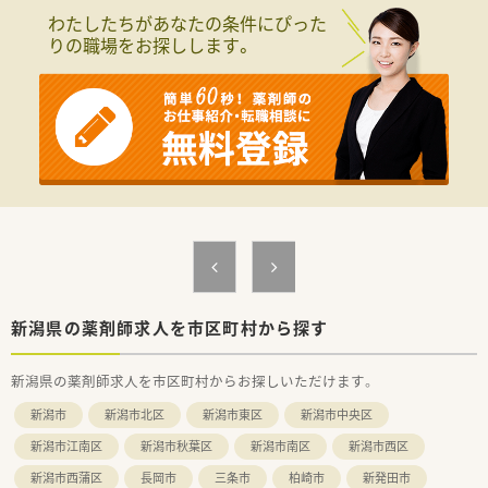
く、まずは「働く時間数（8or9時間）」で年収が選択できる点が特
わたしたちがあなたの条件にぴった
徴的です！
りの職場をお探しします。
・設立以来、37年連続増収、店舗数は840店舗程あります。
<働き方について>
ライフスタイルに合わせて｢9時間勤務・8時間勤務｣のどちらか
選択が可能です！
就業時間も薬局の営業時間に合わせている為、ライフワークバラ
ンスを保つことが可能です。
キャリアパスが明確で早い段階から責任あるポジションに就く
チャンスがあり｢1～2年目で薬局長 最短3～4年目でエリアマ
ネージャー(SV)」に昇格できるなど、成長中の企業だからこそ
昇格チャンスも多い企業です。
勤務年数や年齢に関係がない職務給制度を採用、若くから責任の
あるポジションを目指したい方
・高年収希望の方はおすすめの会社です！
新潟県の薬剤師求人を市区町村から探す
<研修制度について>
業務習得制度によるOJT・OTC店内勉強会や、中途入社社員研修、
新潟県の薬剤師求人を市区町村からお探しいただけます。
薬剤師全体研修、新任薬局長研修など幅広い研修を整えていま
す。
新潟市
新潟市北区
新潟市東区
新潟市中央区
<福利厚生について>
新潟市江南区
新潟市秋葉区
新潟市南区
新潟市西区
基本日祝休みになる為、プライベートも充実してご勤務が可能で
新潟市西蒲区
長岡市
三条市
柏崎市
新発田市
す。