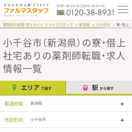
平日9：30-19：00 土日10：00-19：00
薬剤師の転職・求人サイト ファルマスタッフ
新潟県
小千谷市
寮・借上
小千谷市（新潟県）の寮・借上
社宅あり
の薬剤師転職・求人
情報一覧
エリア
駅
で探す
から探す
都道府県
新潟県
市区町村
小千谷市