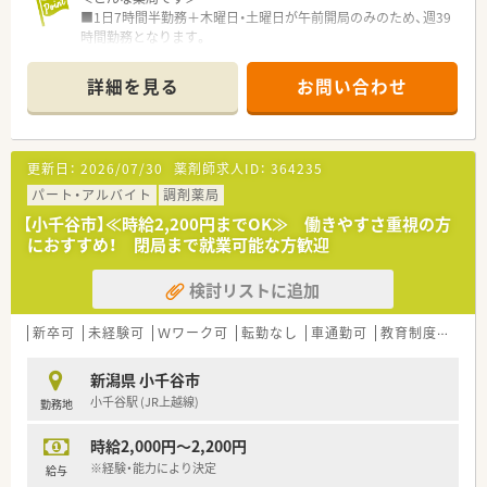
■法人全体として社員同士の仲が非常に良く、困ったことや悩み
■1日7時間半勤務＋木曜日・土曜日が午前開局のみのため、週39
があればすぐに相談できる風通しの良さがあります。
時間勤務となります。
■門前クリニックより、主に内科・小児科・循環器科を応需してい
ます。
詳細を見る
お問い合わせ
■老人保健施設、特別養護老人ホームの調剤も受けつけていま
す。
■処方枚数は1日50枚程度。薬剤師さん常時2名体制で運営して
います。
更新日：
2026/07/30
薬剤師求人ID：
364235
■新薬とジェネリックの比率は14：86。ジェネリック処方にも力
を入れています。
パート・アルバイト
調剤薬局
■創業1店舗目の歴史ある店舗です。
【小千谷市】≪時給2,200円までOK≫ 働きやすさ重視の方
におすすめ！ 閉局まで就業可能な方歓迎
＜長期就業にオススメです＞
■ご経験に応じて、資格手当（65,000円）や加給手当（最大50,000
検討リストに追加
円まで）がございます。
■基本的に異動はなく、同じ店舗で長く働けるよう配慮してま
す。
新卒可
未経験可
Ｗワーク可
転勤なし
車通勤可
教育制度あり
＜こんな企業です＞
新潟県 小千谷市
■新潟県長岡市に本社を置き、調剤薬局の経営・一般医薬品の販
小千谷駅 (JR上越線)
勤務地
売、医療用具、福祉用具のレンタル・販売を行っています。
■県内では、調剤薬局6店舗（長岡市3店舗、小千谷市3店舗）、ドラ
時給2,000円～2,200円
ッグストア1店舗（小千谷市）、介護レンタル店1店舗（小千谷市）
を運営しています。
※経験・能力により決定
給与