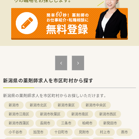
■今回は欠員補充に伴う急募案件となっており、周囲と協力しな
がら円滑に業務を進めていただける協調性のある方を募集して
います。
■調剤未経験やブランクがある方も歓迎しており、大手の充実し
た教育体制のもとで一からスキルを磨きたい意欲的な方を求め
ています。
■地域の患者さまと丁寧に向き合い、信頼関係を築きながら安心
感を提供できるコミュニケーション能力の高い方を求めていま
す。
【法人特徴について】
■東証スタンダード上場企業として全国に350店舗を展開し、多
様な店舗形態を運営することで調剤業界の成長を牽引していま
す。
■調剤業界でいち早くM&Aをスタートさせた先駆者であり、強
新潟県の薬剤師求人を市区町村から探す
固な経営基盤と積極的な新規出店により将来性も非常に高い企
業です。
新潟県の薬剤師求人を市区町村からお探しいただけます。
■ライフスタイルに合わせて全国や狭域、自宅通勤など4つの勤
務コースを選択できるため、個人の希望に沿った働き方が可能で
新潟市
新潟市北区
新潟市東区
新潟市中央区
す。
新潟市江南区
新潟市秋葉区
新潟市南区
新潟市西区
【求人情報について】
新潟市西蒲区
長岡市
三条市
柏崎市
新発田市
■正社員の募集で想定年収は480万円から600万円となってお
り、これまでのご経験や役職に応じて適切な給与条件を提示しま
小千谷市
加茂市
十日町市
見附市
村上市
燕市
す。