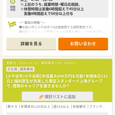
※上記のうち、就業時間・曜日応相談。
勤務
※休憩時間は実働6時間超えで45分以上
時間
実働8時間超えで60分以上付与
・・* 薬局の特徴 *・・
■糸魚川市と小千谷市で4店舗展開する調剤薬局です。
■病院とクリニック門前どちらの経験も積むことが出来ます。
■社長が薬剤師なので現場とのコミュニケーションは取りやす
い環境です。
詳細を見る
お問い合わせ
■どの店舗も枚数は多くはないため、プライベートと両立するこ
とが出来ます。
更新日：
2026/07/22
薬剤師求人ID：
704321
正社員
調剤薬局
【小千谷市/小千谷駅】年収最大600万円も可能！年間休日122
日と福利厚生が充実した東証スタンダード上場グループ
で、理想のキャリアを築きませんか？
検討リストに追加
駅チカ
年間休日120日以上
週32h以上
未経験可
ブランク可
転