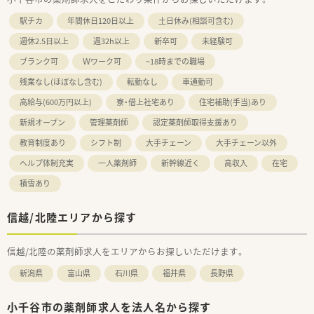
駅チカ
年間休日120日以上
土日休み(相談可含む)
週休2.5日以上
週32h以上
新卒可
未経験可
ブランク可
Ｗワーク可
~18時までの職場
残業なし(ほぼなし含む)
転勤なし
車通勤可
高給与(600万円以上)
寮・借上社宅あり
住宅補助(手当)あり
新規オープン
管理薬剤師
認定薬剤師取得支援あり
教育制度あり
シフト制
大手チェーン
大手チェーン以外
ヘルプ体制充実
一人薬剤師
新幹線近く
高収入
在宅
積雪あり
信越/北陸エリアから探す
信越/北陸の薬剤師求人をエリアからお探しいただけます。
新潟県
富山県
石川県
福井県
長野県
小千谷市の薬剤師求人を法人名から探す