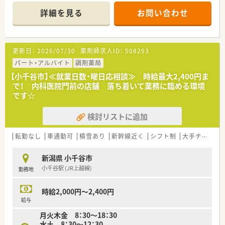
い環境です。
詳細を見る
お問い合わせ
■どの店舗も枚数は多くはないため、プライベートと両立するこ
とが出来ます。
更新日：
2026/07/30
薬剤師求人ID：
508293
パート・アルバイト
調剤薬局
【小千谷市】≪就業日数・曜日応相談≫ 時給最大2,400円ま
で！ 内科医院門前の店舗 落ち着いて業務に臨める環境
です☆
検討リストに追加
転勤なし
車通勤可
積雪あり
新幹線近く
シフト制
大手チェーン以外
新潟県 小千谷市
小千谷駅 (JR上越線)
勤務地
時給2,000円～2,400円
給与
月火木金 8：30～18：30
水土 8：30～12：30