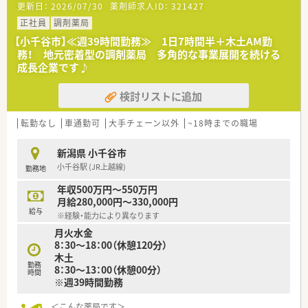
更新日：
2026/07/30
薬剤師求人ID：
321427
枚応需しており、専門性を磨ける環境が整っています。
■薬剤師1名の体制で運営されているため、自身のペースで責任
正社員
調剤薬局
を持って日々の調剤業務を完結できるやりがいがあります。
【小千谷市】≪週39時間勤務≫ 1日7時間半＋木土AM勤
務！ 地元密着型の調剤薬局 多角的な事業展開を続ける
【法人特徴について】
成長企業です♪
■群馬県と新潟県を拠点として地域に根ざした店舗展開を行っ
ており、安定した経営基盤を持つ法人が運営しています。
検討リストに追加
■社員同士の仲が良くアットホームな雰囲気が特徴で、中途入社
の方でもすぐに馴染める温かさがある職場環境です。
■職員のスキルアップを積極的に支援する体制が整っており、
転勤なし
車通勤可
大手チェーン以外
~18時までの職場
個々の成長を法人全体で手厚くバックアップします。
新潟県 小千谷市
【勤務実態について】
小千谷駅 (JR上越線)
勤務地
■平日は朝9時から18時までの勤務となっており、残業がほとん
どないためメリハリのある働き方が実現できます。
年収500万円～550万円
■水曜日と日曜日が固定でお休みとなる週休2.5日制を採用して
月給280,000円～330,000円
おり、年間休日120日以上のゆとりある環境です。
給与
※経験・能力により異なります
■希望休を取得する際には近隣店舗からラウンダーが応援に来
月火水金
る体制が整っており、お休みを取りやすい職場です。
8：30～18：00（休憩120分）
木土
【職場環境と雰囲気】
勤務
8：30～13：00（休憩00分）
■1人薬剤師体制の店舗ですが、事務スタッフが2名在籍してい
時間
※週39時間勤務
るため、調剤や監査の業務にしっかりと専念できます。
■地域に密着した温かい雰囲気が魅力であり、患者様との信頼関
係を大切にしながら和やかに業務に取り組めます。
＜こんな薬局です＞