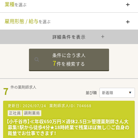
業種
を選ぶ
雇用形態 / 給与
を選ぶ
詳細条件を表示
条件に合う求人
7
件を
検索する
7
件の薬剤師求人
並び順
更新日：
2026/07/24
薬剤師求人ID：
704668
正社員
調剤薬局
【小千谷市】≪年収650万円×週休2.5日≫管理薬剤師さん大
募集！駅から徒歩4分★18時終業で残業ほぼ無し◎ご自身の
裁量でお仕事できます！