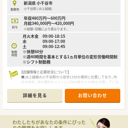
新潟県 小千谷市
小千谷駅 (JR上越線)
勤務地
年収480万円～600万円
月給340,000円～420,000円
給与
※経験・役職により異なります。
月火木金 09:00-18:15
水 09:00-17:00
土 09:00-12:45
※休憩60分
勤務
時間
※週40時間を基本とする1ヵ月単位の変形労働時間制
※シフト制勤務
【店舗情報と応需状況について】
■JR上越線の小千谷駅から徒歩13分の場所に位置しており、内
科や外科、消化器科をメインに1日60枚から70枚を応需していま
す。
■薬剤師の体制は常勤3名とパート3名の計6名が在籍しており、
詳細を見る
お問い合わせ
常時3名から4名の手厚い人員で日々の業務にあたっています。
■近隣の大矢医院からの処方箋を中心に受け付けており、地域に
根差した薬局として近隣住民の方々の健康維持に深く貢献して
います。
わたしたちがあなたの条件にぴった
【募集背景と求める人物像について】
りの職場をお探しします。