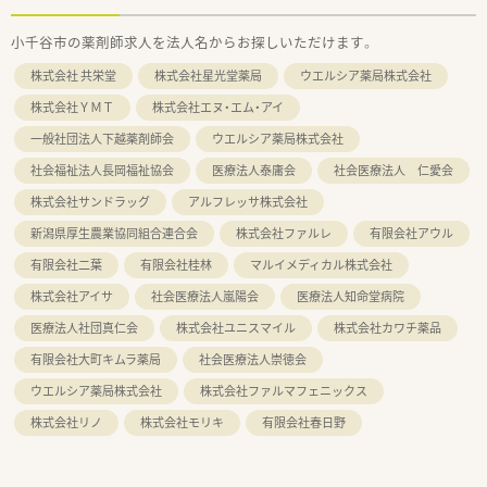
小千谷市の薬剤師求人を法人名からお探しいただけます。
株式会社 共栄堂
株式会社星光堂薬局
ウエルシア薬局株式会社
株式会社ＹＭＴ
株式会社エヌ・エム・アイ
一般社団法人下越薬剤師会
ウエルシア薬局株式会社
社会福祉法人長岡福祉協会
医療法人泰庸会
社会医療法人 仁愛会
株式会社サンドラッグ
アルフレッサ株式会社
新潟県厚生農業協同組合連合会
株式会社ファルレ
有限会社アウル
有限会社二葉
有限会社桂林
マルイメディカル株式会社
株式会社アイサ
社会医療法人嵐陽会
医療法人知命堂病院
医療法人社団真仁会
株式会社ユニスマイル
株式会社カワチ薬品
有限会社大町キムラ薬局
社会医療法人崇徳会
ウエルシア薬局株式会社
株式会社ファルマフェニックス
株式会社リノ
株式会社モリキ
有限会社春日野