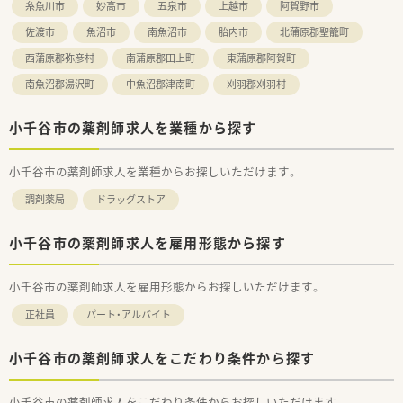
■昇給は年1回、賞与は年2回支給されるほか、地域手当や資格手
糸魚川市
妙高市
五泉市
上越市
阿賀野市
当などの各種手当が充実しており、安定した高収入を目指せま
佐渡市
魚沼市
南魚沼市
胎内市
北蒲原郡聖籠町
す。
■年間休日は122日と業界トップクラスの多さを誇り、年末年始
西蒲原郡弥彦村
南蒲原郡田上町
東蒲原郡阿賀町
休暇や特別休暇も完備されているため、休息もしっかり取れま
南魚沼郡湯沢町
中魚沼郡津南町
刈羽郡刈羽村
す。
小千谷市の薬剤師求人を業種から探す
小千谷市の薬剤師求人を業種からお探しいただけます。
調剤薬局
ドラッグストア
小千谷市の薬剤師求人を雇用形態から探す
小千谷市の薬剤師求人を雇用形態からお探しいただけます。
正社員
パート・アルバイト
小千谷市の薬剤師求人をこだわり条件から探す
小千谷市の薬剤師求人をこだわり条件からお探しいただけます。