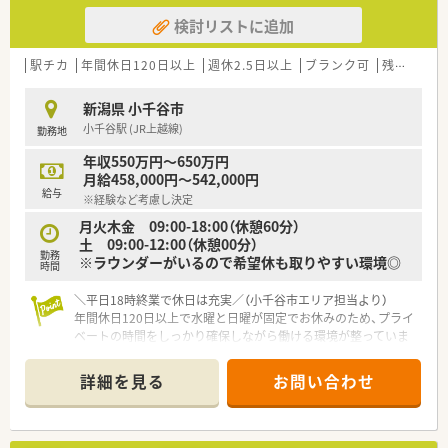
検討リストに追加
駅チカ
年間休日120日以上
週休2.5日以上
ブランク可
残業なし(ほぼなし含む)
新潟県 小千谷市
小千谷駅 (JR上越線)
勤務地
年収550万円～650万円
月給458,000円～542,000円
給与
※経験など考慮し決定
月火木金 09:00-18:00（休憩60分）
土 09:00-12:00（休憩00分）
勤務
※ラウンダーがいるので希望休も取りやすい環境◎
時間
＼平日18時終業で休日は充実／（小千谷市エリア担当より）
年間休日120日以上で水曜と日曜が固定でお休みのため、プライ
ベートの時間をしっかり確保しながら働ける環境が整っていま
す。
＊------------------------------------------＊
詳細を見る
お問い合わせ
【店舗情報と応需状況について】
■JR上越線の小千谷駅から徒歩4分という好立地にあり、毎日の
通勤が非常にスムーズで負担の少ない職場環境です。
■近隣のクリニックより精神科と心療内科の処方箋を1日約40