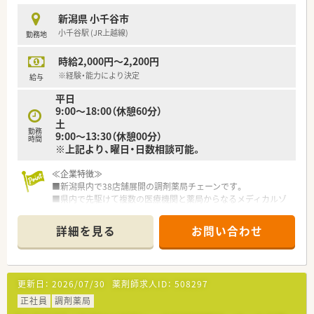
≪福利厚生≫
新潟県 小千谷市
■最大6連休取得可能な充実した休暇制度がございます。
小千谷駅 (JR上越線)
勤務地
■産休・育休の取得率は100％！！
■育児用品の購入費用助成制度の他、保育料、病児保育料助成制
時給2,000円～2,200円
度など子育て支援が充実しております。
■認定薬剤師の申請・更新費用は全額会社が負担いたします。
※経験・能力により決定
給与
平日
9:00〜18:00（休憩60分）
土
勤務
9:00〜13:30（休憩00分）
時間
※上記より、曜日・日数相談可能。
≪企業特徴≫
■新潟県内で38店舗展開の調剤薬局チェーンです。
■県内で先駆けて複数の医療機関と薬局からなるメディカルゾ
ーンを展開しています。
■今後も更なる店舗出店を計画中です。
詳細を見る
お問い合わせ
■成長企業でスキルアップ＆キャリアアップ叶います。
■業界内でも高給与水準で、スキル経験に応じて年収600万円も
目指せます！
更新日：
2026/07/30
薬剤師求人ID：
508297
≪職場環境≫
■頑張りがきちんと評価され、昇給にもつながる企業です。
正社員
調剤薬局
■ご経験よりも意欲重視の採用をしております。