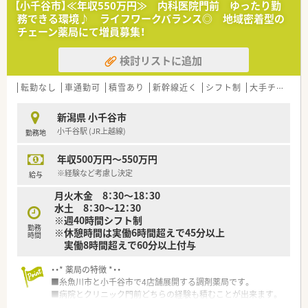
【小千谷市】≪年収550万円≫ 内科医院門前 ゆったり勤
■在宅医療などこれからの時代に求められる薬剤師のスキルを
務できる環境♪ ライフワークバランス◎ 地域密着型の
積むことができます。
チェーン薬局にて増員募集！
■若手薬剤師が多数活躍中です！！
■薬剤師・調剤事務などの人員配置が手厚く、対人業務にしっか
検討リストに追加
りと向き合える環境です。
■この店舗は外来対応のほか、在宅にも注力しています。
転勤なし
車通勤可
積雪あり
新幹線近く
シフト制
大手チェーン以外
≪福利厚生≫
■最大6連休取得可能な充実した休暇制度がございます。
新潟県 小千谷市
■産休・育休の取得率は100％！！
小千谷駅 (JR上越線)
勤務地
■育児用品の購入費用助成制度の他、保育料、病児保育料助成制
度など子育て支援が充実しております。
年収500万円～550万円
■認定薬剤師の申請・更新費用は全額会社が負担いたします。
※経験など考慮し決定
給与
月火木金 8：30～18：30
水土 8：30～12：30
※週40時間シフト制
勤務
※休憩時間は実働6時間超えで45分以上
時間
実働8時間超えで60分以上付与
・・* 薬局の特徴 *・・
■糸魚川市と小千谷市で4店舗展開する調剤薬局です。
■病院とクリニック門前どちらの経験も積むことが出来ます。
■社長が薬剤師なので現場とのコミュニケーションは取りやす