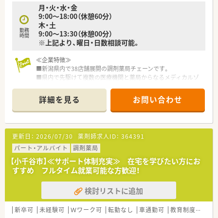
月・火・水・金
9:00～18:00（休憩60分）
木・土
勤務
9:00～13:30（休憩00分）
時間
※上記より、曜日・日数相談可能。
≪企業特徴≫
■新潟県内で38店舗展開の調剤薬局チェーンです。
■県内で先駆けて複数の医療機関と薬局からなるメディカルゾ
ーンを展開しています。
■今後も更なる店舗出店を計画中です。
詳細を見る
お問い合わせ
■成長企業でスキルアップ＆キャリアアップ叶います。
■業界内でも高給与水準で、スキル経験に応じて年収600万円も
目指せます！
更新日：
2026/07/30
薬剤師求人ID：
364391
≪職場環境≫
■頑張りがきちんと評価され、昇給にもつながる企業です。
パート・アルバイト
調剤薬局
■ご経験よりも意欲重視の採用をしております。
【小千谷市】≪サポート体制充実≫ 在宅を学びたい方にお
■在宅医療などこれからの時代に求められる薬剤師のスキルを
すすめ フルタイム就業可能な方歓迎！
積むことができます。
■若手薬剤師が多数活躍中です！！
検討リストに追加
■薬剤師・調剤事務などの人員配置が手厚く、対人業務にしっか
りと向き合える環境です。
■この店舗は外来対応のほか、在宅にも注力しています。
新卒可
未経験可
Ｗワーク可
転勤なし
車通勤可
教育制度あり