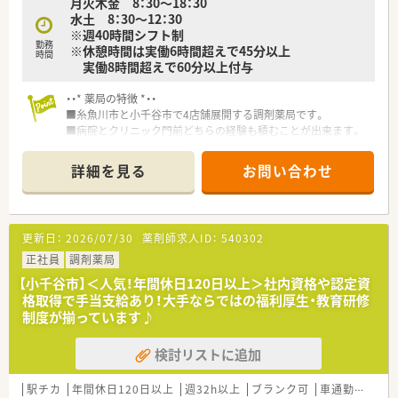
月火木金 8：30～18：30
水土 8：30～12：30
※週40時間シフト制
勤務
※休憩時間は実働6時間超えで45分以上
時間
実働8時間超えで60分以上付与
・・* 薬局の特徴 *・・
■糸魚川市と小千谷市で4店舗展開する調剤薬局です。
■病院とクリニック門前どちらの経験も積むことが出来ます。
■社長が薬剤師なので現場とのコミュニケーションは取りやす
い環境です。
詳細を見る
お問い合わせ
■どの店舗も枚数は多くはないため、プライベートと両立するこ
とが出来ます。
更新日：
2026/07/30
薬剤師求人ID：
540302
正社員
調剤薬局
【小千谷市】＜人気！年間休日120日以上＞社内資格や認定資
格取得で手当支給あり！大手ならではの福利厚生・教育研修
制度が揃っています♪
検討リストに追加
駅チカ
年間休日120日以上
週32h以上
ブランク可
車通勤可
認