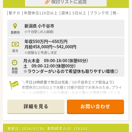
検討リストに追加
駅チカ
年間休日120日以上
週休2.5日以上
ブランク可
残業なし(ほぼなし含む)
新潟県 小千谷市
小千谷駅 (JR上越線)
勤務地
年収550万円～650万円
月給458,000円～542,000円
給与
※経験など考慮し決定
月火木金 09:00-18:00（休憩60分）
土 09:00-12:00（休憩00分）
勤務
※ラウンダーがいるので希望休も取りやすい環境◎
時間
＼平日18時終業で休日は充実／（小千谷市エリア担当より）
年間休日120日以上で水曜と日曜が固定でお休みのため、プライ
ベートの時間をしっかり確保しながら働ける環境が整っていま
す。
＊------------------------------------------＊
詳細を見る
お問い合わせ
【店舗情報と応需状況について】
■JR上越線の小千谷駅から徒歩4分という好立地にあり、毎日の
通勤が非常にスムーズで負担の少ない職場環境です。
■近隣のクリニックより精神科と心療内科の処方箋を1日約40
更新日：
2026/07/30
薬剤師求人ID：
176203
枚応需しており、専門性を磨ける環境が整っています。