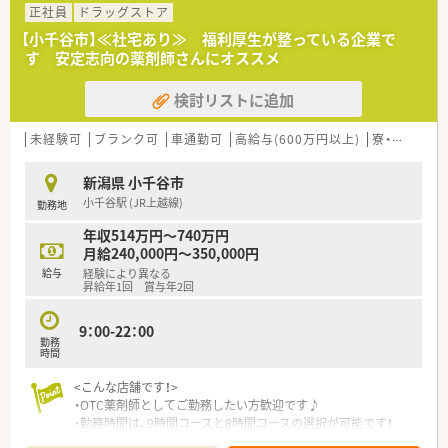
■薬剤師1名の体制で運営されているため、自身のペースで責任
正社員
ドラッグストア
を持って日々の調剤業務を完結できるやりがいがあります。
【小千谷市】≪社宅あり≫ 福利厚生が整っている企業で
す 安定志向の薬剤師さんにオススメ
【法人特徴について】
■群馬県と新潟県を拠点として地域に根ざした店舗展開を行っ
検討リストに追加
ており、安定した経営基盤を持つ法人が運営しています。
■社員同士の仲が良くアットホームな雰囲気が特徴で、中途入社
の方でもすぐに馴染める温かさがある職場環境です。
未経験可
ブランク可
車通勤可
高給与(600万円以上)
寮・借上社宅あり
■職員のスキルアップを積極的に支援する体制が整っており、
個々の成長を法人全体で手厚くバックアップします。
新潟県 小千谷市
小千谷駅 (JR上越線)
勤務地
【勤務実態について】
■平日は朝9時から18時までの勤務となっており、残業がほとん
年収514万円～740万円
どないためメリハリのある働き方が実現できます。
月給240,000円～350,000円
■水曜日と日曜日が固定でお休みとなる週休2.5日制を採用して
給与
経験により異なる
おり、年間休日120日以上のゆとりある環境です。
昇給年1回 賞与年2回
■希望休を取得する際には近隣店舗からラウンダーが応援に来
る体制が整っており、お休みを取りやすい職場です。
9：00-22：00
勤務
【職場環境と雰囲気】
時間
■1人薬剤師体制の店舗ですが、事務スタッフが2名在籍してい
<こんな店舗です！>
るため、調剤や監査の業務にしっかりと専念できます。
・OTC薬剤師としてご勤務したい方歓迎です♪
■地域に密着した温かい雰囲気が魅力であり、患者様との信頼関
・勤務時間は、9時間コースと8時間コースの選択が可能です！
係を大切にしながら和やかに業務に取り組めます。
・ドラッグストア薬剤師として患者様の健康のトータルケアに貢
■法人全体として社員同士の仲が非常に良く、困ったことや悩み