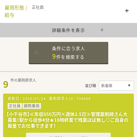
雇用形態 /
正社員
給与
詳細条件を表示
条件に合う求人
9
件を
検索する
9
件の薬剤師求人
並び順
更新日：
2026/07/24
薬剤師求人ID：
704668
正社員
調剤薬局
【小千谷市】≪年収650万円×週休2.5日≫管理薬剤師さん大
募集！駅から徒歩4分★18時終業で残業ほぼ無し◎ご自身の
裁量でお仕事できます！