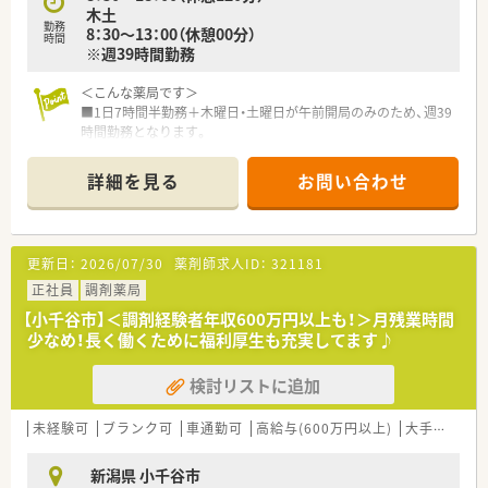
木土
す。
勤務
8：30～13：00（休憩00分）
時間
※週39時間勤務
<福利厚生について>
基本日祝休みになる為、プライベートも充実してご勤務が可能で
す。
＜こんな薬局です＞
応援体制が整っているので、人数が少ない薬局に配属でも安心し
■1日7時間半勤務＋木曜日・土曜日が午前開局のみのため、週39
て勤務ができる環境です。
時間勤務となります。
有給取得平均10.4日の為、有給休暇も取得しやすい会社です。ま
■門前クリニックより、主に内科・小児科・循環器科を応需してい
た、年に1回1週間程度リフレッシュ休暇制度を設けており、全店
ます。
詳細を見る
お問い合わせ
休憩室を完備しています。
■老人保健施設、特別養護老人ホームの調剤も受けつけていま
社員割引購入制度、リフレッシュ休暇に会社都合での転勤の場
す。
合、家賃補助や遠隔地手当も付き、安心して就業できます（規定
■処方枚数は1日50枚程度。薬剤師さん常時2名体制で運営して
あり）
います。
更新日：
2026/07/30
薬剤師求人ID：
321181
■新薬とジェネリックの比率は14：86。ジェネリック処方にも力
を入れています。
正社員
調剤薬局
■創業1店舗目の歴史ある店舗です。
【小千谷市】＜調剤経験者年収600万円以上も！＞月残業時間
少なめ！長く働くために福利厚生も充実してます♪
＜長期就業にオススメです＞
■ご経験に応じて、資格手当（65,000円）や加給手当（最大50,000
検討リストに追加
円まで）がございます。
■基本的に異動はなく、同じ店舗で長く働けるよう配慮してま
す。
未経験可
ブランク可
車通勤可
高給与(600万円以上)
大手チェーン以外
＜こんな企業です＞
新潟県 小千谷市
■新潟県長岡市に本社を置き、調剤薬局の経営・一般医薬品の販