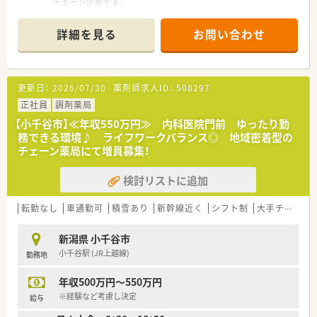
チェーン企業です。
■育休からの復職率が100％であることから、仕事と家庭を両立
■積極的に店舗展開を進めるというよりも、地域に密着して堅実
させながら専門性を維持し続けたい女性薬剤師も多数在籍して
な運営を行う経営方針です。
います。
詳細を見る
お問い合わせ
■定着率の高い企業です。平均勤続年数が長く、15年以上勤務し
■変化を恐れずに新しい事業や制度へ挑戦するバイタリティの
ているベテラン社員の方も多くいらっしゃいます。
ある社員が多く、互いに刺激を受けながら日々の業務に取り組ん
でいます。
＜チャレンジできる環境です＞
更新日：
2026/07/30
薬剤師求人ID：
508297
■地域の中核を担う総合病院門前を中心に展開していますが、ク
リニック門前の店舗もあり、配属店舗に応じて様々な経験を積む
正社員
調剤薬局
ことができます。
【小千谷市】≪年収550万円≫ 内科医院門前 ゆったり勤
■アメリカへの海外研修制度アリ。持ち回り制度をとっているた
務できる環境♪ ライフワークバランス◎ 地域密着型の
め、中途採用の方も機会がまわってきます。
チェーン薬局にて増員募集！
■オンライン服薬指導推進中。設備投資を積極的に行っており、
対人業務に専念できる環境を整えています。
検討リストに追加
＜安定就業のための取り組み＞
■賃貸にお住まいの方には、上限3万円までの住宅補助がござい
転勤なし
車通勤可
積雪あり
新幹線近く
シフト制
大手チェーン以外
ます。
■遠方から通勤される方には高速代の支給がございます。
新潟県 小千谷市
小千谷駅 (JR上越線)
勤務地
年収500万円～550万円
※経験など考慮し決定
給与