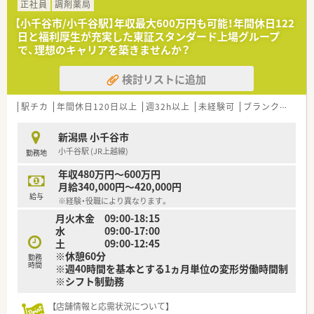
■年間休日120日以上！
正社員
調剤薬局
結婚時の特別休暇6日、夏季休暇3日、冬期休暇5日♪
【小千谷市/小千谷駅】年収最大600万円も可能！年間休日122
※年間休日数は暦によって前後します。
日と福利厚生が充実した東証スタンダード上場グループ
■育児休暇は最大3歳まで、時短勤務は小学校1年生終了時まで
で、理想のキャリアを築きませんか？
適用！
■持株制度や財形貯蓄制度・保養所利用や多様な健康診断など、
検討リストに追加
福利厚生も充実しています。
■退職金は月々の前払い・確定拠出年金制度を選択可能！
■年1回面談があり、自分の今後のキャリアなどについて相談で
駅チカ
年間休日120日以上
週32h以上
未経験可
ブランク可
転
きる機会あり◎
新潟県 小千谷市
＼ 充実の研修制度 ／
小千谷駅 (JR上越線)
勤務地
■中途入社の方は、
OJTとe-ラーニング（会社負担）にて研修いたします！
年収480万円～600万円
■調剤未経験～調剤経験3年以内で入社した方は、新卒同様の研
月給340,000円～420,000円
修に参加可能◎
給与
※経験・役職により異なります。
処方解説・投薬の仕方・薬歴入力・保険点数説明などの実務研修
月火木金 09:00-18:15
も可能です。
水 09:00-17:00
希望者のみなので、この研修だけ受けたい！というものを選択
土 09:00-12:45
できます。
※休憩60分
■専門性を学べる研修コースあり！
勤務
時間
※週40時間を基本とする1ヵ月単位の変形労働時間制
資格取得後は薬剤師手当に反映されます！
※シフト制勤務
例／疾患別に、興味のある項目をWEB学習する内部資格制度
例／各認定薬剤師制度にもなっている6項目（※）の資格取得支
援制度
【店舗情報と応需状況について】