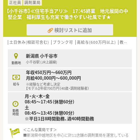
■20代から30代の若手薬剤師が数多く活躍しており、スタッフ
正社員
調剤薬局
同士が切磋琢磨しながら明るく活気のある雰囲気の中で働いて
【小千谷市】≪住宅手当アリ≫ 17：45終業 地元展開の中
います。
堅企業 福利厚生も充実で働きやすい社風です★
■2年に1回の社員旅行やグループ全体会議での表彰制度があ
り、店舗の枠を超えて他部署のスタッフとも交流を深める機会が
検討リストに追加
豊富です。
■薬剤師と事務職の連携がスムーズで、互いに助け合いながら患
者満足度を高めるために一丸となって業務に邁進できる環境が
土日休み(相談可含む)
ブランク可
高給与(600万円以上)
教育制度あり
整っています。
新潟県 小千谷市
【想定されるキャリアイメージ】
小千谷駅 (JR上越線)
勤務地
■充実した研修制度を活用して多科目の処方知識を習得し、数年
後には管理薬剤師やエリアリーダーを目指すキャリアパスが描
年収450万円～660万円
けます。
月給400,000円～600,000円
■在宅医療の経験を積むことで地域密着型のスペシャリストに
給与
※経験など考慮し決定
なれるほか、意欲次第では新薬開発の支援業務に携わる道も開か
【モデル】年収700万円（40歳・調剤経験者）
れます。
月・火・木・金
■個人の頑張りや実績を多角的に評価する表彰制度があるため、
08:45〜17:45（休憩60分）
モチベーションを高く維持しながら着実にステップアップが可
土
能です。
勤務
08:45〜13:45（休憩00分）
時間
※平日1日8時間勤務、週40時間勤務
【こんな方が活躍中】
■複数の科目を同時に学びたいという成長意欲の高い若手薬剤
＜こんな薬局です＞
師や、在宅医療に深く関わりたいという志を持つ方が第一線で活
■新潟県中越地区を中心に計11店舗の調剤薬局を運営している
躍中です。