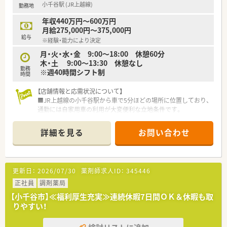
小千谷駅 (JR上越線)
勤務地
売、医療用具、福祉用具のレンタル・販売を行っています。
■県内では、調剤薬局6店舗（長岡市3店舗、小千谷市3店舗）、ドラ
年収440万円～600万円
ッグストア1店舗（小千谷市）、介護レンタル店1店舗（小千谷市）
月給275,000円～375,000円
を運営しています。
給与
※経験・能力により決定
月・火・水・金 9:00〜18:00 休憩60分
木・土 9:00〜13:30 休憩なし
勤務
※週40時間シフト制
時間
【店舗情報と応需状況について】
■JR上越線の小千谷駅から車で5分ほどの場所に位置しており、
通勤には自家用車の利用が大変便利な立地条件です。
■主に応需している科目は内科と小児科で、1日あたりの処方箋
枚数は平均して50枚程度を丁寧に対応しております。
詳細を見る
お問い合わせ
■常勤薬剤師は2名体制で運営されており、薬剤師と事務職の適
切な人員配置により業務に集中できる体制が整っています。
【職場環境と雰囲気】
更新日：
2026/07/30
薬剤師求人ID：
345446
■20代や30代の若手薬剤師が多数活躍している活気ある職場
で、スタッフ同士が互いに助け合う風通しの良い雰囲気が魅力で
正社員
調剤薬局
す。
【小千谷市】≪福利厚生充実≫連続休暇7日間ＯＫ＆休暇も取
■薬剤師と調剤事務が手厚く配置されているため、薬剤師本来の
りやすい！
専門業務である服薬指導などの対人業務に専念できる環境で
す。