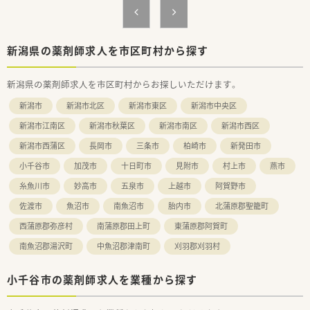
固な経営基盤と積極的な新規出店により将来性も非常に高い企
業です。
■ライフスタイルに合わせて全国や狭域、自宅通勤など4つの勤
務コースを選択できるため、個人の希望に沿った働き方が可能で
新潟県の薬剤師求人を市区町村から探す
す。
【求人情報について】
新潟県の薬剤師求人を市区町村からお探しいただけます。
■正社員の募集で想定年収は480万円から600万円となってお
新潟市
新潟市北区
新潟市東区
新潟市中央区
り、これまでのご経験や役職に応じて適切な給与条件を提示しま
す。
新潟市江南区
新潟市秋葉区
新潟市南区
新潟市西区
■昇給は年1回、賞与は年2回支給されるほか、地域手当や資格手
当などの各種手当が充実しており、安定した高収入を目指せま
新潟市西蒲区
長岡市
三条市
柏崎市
新発田市
す。
小千谷市
加茂市
十日町市
見附市
村上市
燕市
■年間休日は122日と業界トップクラスの多さを誇り、年末年始
休暇や特別休暇も完備されているため、休息もしっかり取れま
糸魚川市
妙高市
五泉市
上越市
阿賀野市
す。
佐渡市
魚沼市
南魚沼市
胎内市
北蒲原郡聖籠町
西蒲原郡弥彦村
南蒲原郡田上町
東蒲原郡阿賀町
南魚沼郡湯沢町
中魚沼郡津南町
刈羽郡刈羽村
小千谷市の薬剤師求人を業種から探す