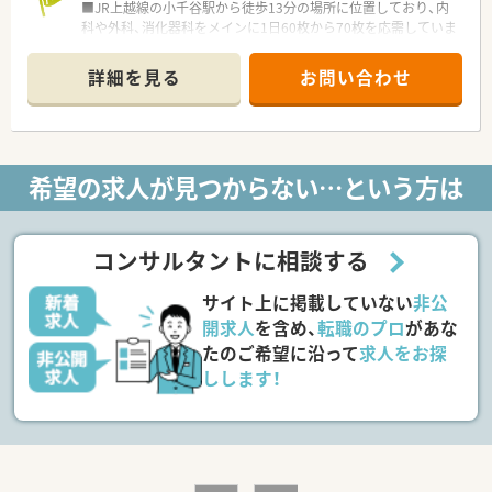
条件を満たすことで、取得にかかる費用が会社負担になり
■JR上越線の小千谷駅から徒歩13分の場所に位置しており、内
ます！
科や外科、消化器科をメインに1日60枚から70枚を応需していま
※がん・糖尿病・在宅・認知症・緩和ケア・精神疾患
す。
■薬剤師の体制は常勤3名とパート3名の計6名が在籍しており、
詳細を見る
お問い合わせ
常時3名から4名の手厚い人員で日々の業務にあたっています。
■近隣の大矢医院からの処方箋を中心に受け付けており、地域に
根差した薬局として近隣住民の方々の健康維持に深く貢献して
います。
希望の求人が見つからない…という方は
【募集背景と求める人物像について】
■今回は欠員補充に伴う急募案件となっており、周囲と協力しな
がら円滑に業務を進めていただける協調性のある方を募集して
います。
コンサルタントに相談する
■調剤未経験やブランクがある方も歓迎しており、大手の充実し
た教育体制のもとで一からスキルを磨きたい意欲的な方を求め
サイト上に掲載していない
非公
ています。
■地域の患者さまと丁寧に向き合い、信頼関係を築きながら安心
開求人
を含め、
転職のプロ
があな
感を提供できるコミュニケーション能力の高い方を求めていま
たのご希望に沿って
求人をお探
す。
しします！
【法人特徴について】
■東証スタンダード上場企業として全国に350店舗を展開し、多
様な店舗形態を運営することで調剤業界の成長を牽引していま
す。
■調剤業界でいち早くM&Aをスタートさせた先駆者であり、強