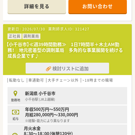
献し、やりがいを持って仕事が可能です！
があればすぐに相談できる風通しの良さがあります。
詳細を見る
お問い合わせ
<こんな会社です！>
・創業150年以上もの歴史があり北陸地域では店舗数･処方箋応
需枚数共にトップクラスの企業です。・経験に左右されることな
更新日：
2026/07/30
薬剤師求人ID：
321427
く、まずは「働く時間数（8or9時間）」で年収が選択できる点が特
徴的です！
正社員
調剤薬局
・設立以来、37年連続増収、店舗数は840店舗程あります。
【小千谷市】≪週39時間勤務≫ 1日7時間半＋木土AM勤
務！ 地元密着型の調剤薬局 多角的な事業展開を続ける
<働き方について>
成長企業です♪
ライフスタイルに合わせて｢9時間勤務・8時間勤務｣のどちらか
選択が可能です！
検討リストに追加
就業時間も薬局の営業時間に合わせている為、ライフワークバラ
ンスを保つことが可能です。
キャリアパスが明確で早い段階から責任あるポジションに就く
転勤なし
車通勤可
大手チェーン以外
~18時までの職場
チャンスがあり｢1～2年目で薬局長 最短3～4年目でエリアマ
ネージャー(SV)」に昇格できるなど、成長中の企業だからこそ
新潟県 小千谷市
昇格チャンスも多い企業です。
小千谷駅 (JR上越線)
勤務地
勤務年数や年齢に関係がない職務給制度を採用、若くから責任の
あるポジションを目指したい方
年収500万円～550万円
・高年収希望の方はおすすめの会社です！
月給280,000円～330,000円
給与
※経験・能力により異なります
<研修制度について>
月火水金
業務習得制度によるOJT・OTC店内勉強会や、中途入社社員研修、
8：30～18：00（休憩120分）
薬剤師全体研修、新任薬局長研修など幅広い研修を整えていま