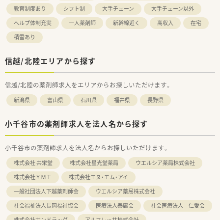
教育制度あり
シフト制
大手チェーン
大手チェーン以外
ヘルプ体制充実
一人薬剤師
新幹線近く
高収入
在宅
積雪あり
信越/北陸エリアから探す
信越/北陸の薬剤師求人をエリアからお探しいただけます。
新潟県
富山県
石川県
福井県
長野県
小千谷市の薬剤師求人を法人名から探す
小千谷市の薬剤師求人を法人名からお探しいただけます。
株式会社 共栄堂
株式会社星光堂薬局
ウエルシア薬局株式会社
株式会社ＹＭＴ
株式会社エヌ・エム・アイ
一般社団法人下越薬剤師会
ウエルシア薬局株式会社
社会福祉法人長岡福祉協会
医療法人泰庸会
社会医療法人 仁愛会
株式会社サンドラッグ
アルフレッサ株式会社