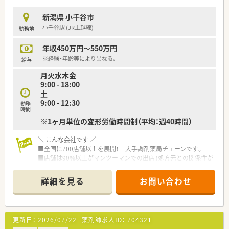
新潟県 小千谷市
小千谷駅 (JR上越線)
勤務地
年収450万円～550万円
※経験・年齢等により異なる。
給与
月火水木金
9:00 - 18:00
土
9:00 - 12:30
勤務
時間
※1ヶ月単位の変形労働時間制（平均：週40時間）
＼ こんな会社です ／
■全国に700店舗以上を展開！ 大手調剤薬局チェーンです。
■店舗は90%以上がマンツーマンでの出店！処方元との関係性が
良好なので、検査値データの共有など含めて、他の調剤薬局では
経験できない業務提携を実現♪
詳細を見る
お問い合わせ
■駅ナカや複合店舗開発も進めています！
＼ 働き方について ／
■残業時間は月平均10時間ほど。残業代は1分単位での支給で
更新日：
2026/07/22
薬剤師求人ID：
704321
す。