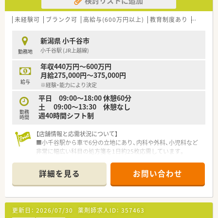
検討リストに追加
■2年に1度のグループ全体での社員旅行などの交流イベントも
あり、店舗の垣根を超えた横のつながりを大切にしています。
未経験可
ブランク可
高給与(600万円以上)
教育制度あり
大手チ
【想定されるキャリアイメージ】
■充実した教育研修制度を活用して多科目の処方知識を習得し、
新潟県 小千谷市
数年後には管理薬剤師やエリアリーダーを目指すことが可能で
小千谷駅 (JR上越線)
勤務地
す。
■在宅医療のスペシャリストとしての道を歩むほか、希望や適性
年収440万円～600万円
に応じてSMO事業など新薬開発に関わる分野へ進む道もありま
月給275,000円～375,000円
す。
給与
※経験・能力により決定
■年2回のグループ全体会議で優秀な実績を表彰される機会があ
り、努力の成果が目に見える形でキャリア形成に反映されます。
平日 09:00〜18:00 休憩60分
土 09:00〜13:30 休憩なし
勤務
【こんな取り組みをしています】
週40時間シフト制
時間
■地域貢献活動として子供向けの調剤体験イベントを開催する
など、地域の健康教育や次世代育成にも積極的に関わっていま
【店舗情報と応需状況について】
す。
■小千谷駅から車で6分の立地にあり、内科や外科、小児科など
■研修はすべて業務時間内に実施するように配慮されており、プ
非常に幅広い科目の処方箋を1日約25枚応需しています。
ライベートの時間を削ることなく着実なレベルアップを支援し
■薬剤師は常勤1名の体制で運営されており、手厚い事務スタッ
ます。
フのサポートを受けながら対人業務に集中できる職場環境で
詳細を見る
お問い合わせ
■育児用品の購入費用助成や保育料の補助など、働くパパやママ
す。
を経済面から強力にバックアップする独自の制度を運用してい
■近隣の立川綜合病院をはじめとする多科目の処方箋に対応し
ます。
ており、在宅業務についても1人1施設を担当し注力しています。
更新日：
2026/07/30
薬剤師求人ID：
357463
【職場環境と雰囲気】