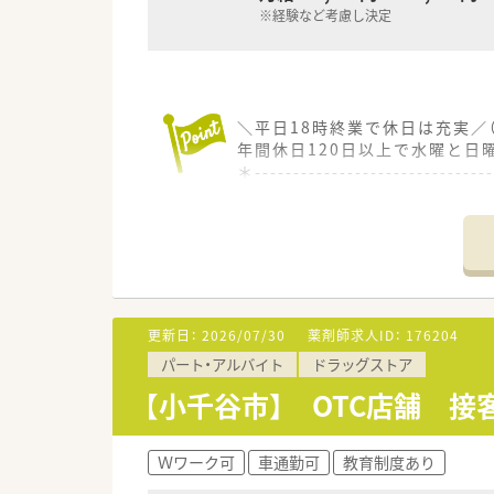
※経験など考慮し決定
＼平日18時終業で休日は充実／
年間休日120日以上で水曜と日
＊------------------------------
【店舗情報と応需状況について】
■JR上越線の小千谷駅から徒歩
■近隣のクリニックより精神科と
■薬剤師1名の体制で運営され
【法人特徴について】
■群馬県と新潟県を拠点として
更新日：
2026/07/30
薬剤師求人ID：
176204
■社員同士の仲が良くアットホ
パート・アルバイト
ドラッグストア
■職員のスキルアップを積極的
【小千谷市】 OTC店舗 
【勤務実態について】
■平日は朝9時から18時までの
■水曜日と日曜日が固定でお休み
Ｗワーク可
車通勤可
教育制度あり
■希望休を取得する際には近隣