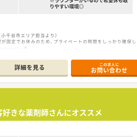
※ラウンダーがいるので希望休も取
りやすい環境◎
（小千谷市エリア担当より）
曜が固定でお休みのため、プライベートの時間をしっかり確保
------------＊
4分という好立地にあり、毎日の通勤が非常にスムーズで負担
この求人に
心療内科の処方箋を1日約40枚応需しており、専門性を磨け
詳細を見る
お問い合わせ
ているため、自身のペースで責任を持って日々の調剤業務を完結
地域に根ざした店舗展開を行っており、安定した経営基盤を持つ
ームな雰囲気が特徴で、中途入社の方でもすぐに馴染める温かさ
に支援する体制が整っており、個々の成長を法人全体で手厚くバ
接客好きな薬剤師さんにオススメ
勤務となっており、残業がほとんどないためメリハリのある働き
となる週休2.5日制を採用しており、年間休日120日以上のゆ
店舗からラウンダーが応援に来る体制が整っており、お休みを取