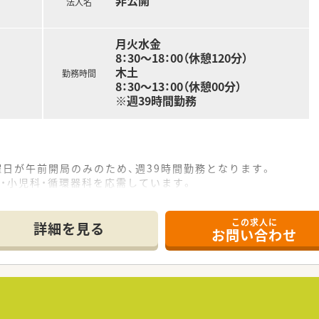
非公開
法人名
月火水金
8：30～18：00（休憩120分）
木土
勤務時間
8：30～13：00（休憩00分）
※週39時間勤務
曜日が午前開局のみのため、週39時間勤務となります。
・小児科・循環器科を応需しています。
ホームの調剤も受けつけています。
剤師さん常時2名体制で運営しています。
この求人に
4：86。ジェネリック処方にも力を入れています。
詳細を見る
お問い合わせ
す。
000円）や加給手当（最大50,000円まで）がございます。
舗で長く働けるよう配慮してます。