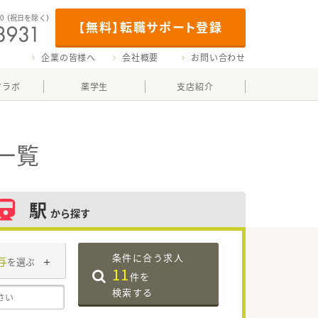
00
（祝日を除く）
【無料】転職サポート登録
企業の皆様へ
会社概要
お問い合わせ
マラボ
薬学生
支店紹介
一覧
駅
から探す
条件に合う求人
与
を選ぶ
11
件を
検索する