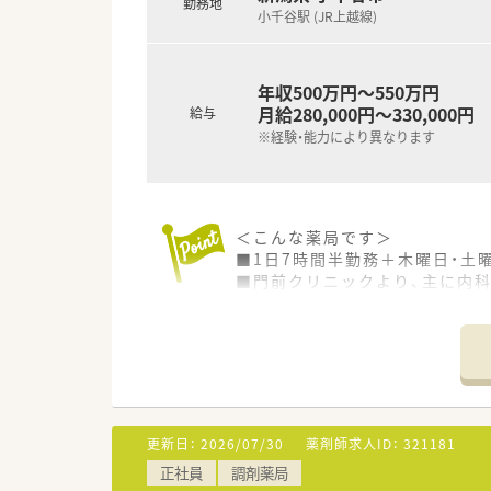
勤務地
小千谷駅 (JR上越線)
年収500万円～550万円
月給280,000円～330,000円
給与
※経験・能力により異なります
＜こんな薬局です＞
■1日7時間半勤務＋木曜日・土
■門前クリニックより、主に内科
■老人保健施設、特別養護老人
■処方枚数は1日50枚程度。薬
■新薬とジェネリックの比率は1
■創業1店舗目の歴史ある店舗で
＜長期就業にオススメです＞
■ご経験に応じて、資格手当（65,
更新日：
2026/07/30
薬剤師求人ID：
321181
■基本的に異動はなく、同じ店
正社員
調剤薬局