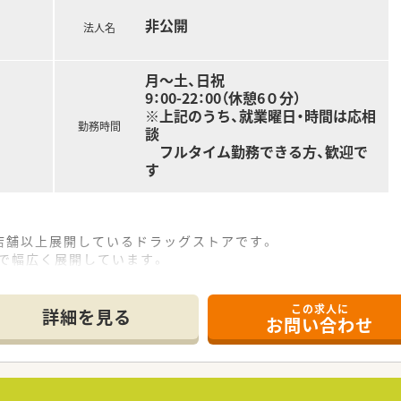
非公開
法人名
事務スタッフが2名在籍しているため、調剤や監査の業務にし
が魅力であり、患者様との信頼関係を大切にしながら和やかに業
が非常に良く、困ったことや悩みがあればすぐに相談できる風通
月～土、日祝
9：00-22：00（休憩6０分）
※上記のうち、就業曜日・時間は応相
勤務時間
談
フルタイム勤務できる方、歓迎で
す
0店舗以上展開しているドラッグストアです。
で幅広く展開しています。
のため、会社規定により年間休日は108日となります。
この求人に
詳細を見る
お問い合わせ