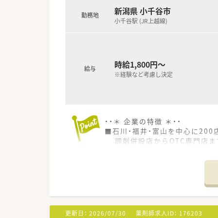
新潟県 小千谷市
【職場環境と雰囲気】
勤務地
小千谷駅 (JR上越線)
■1人薬剤師体制の店舗ですが、
■地域に密着した温かい雰囲気
■法人全体として社員同士の仲
時給1,800円～
給与
※経験など考慮し決定
・・＊ 企業の特徴 ＊・・
■石川・福井・富山を中心に20
調剤併設店からOTC専門店ま
■ドラッグストアも展開する企業
更新日：
2026/07/30
薬剤師求人ID：
176203