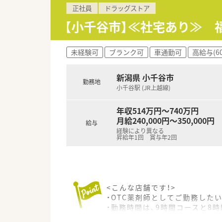
正社員
ドラッグストア
【小千谷市】≪社宅あり≫
未経験可
ブランク可
車通勤可
高給与(6
新潟県 小千谷市
勤務地
小千谷駅 (JR上越線)
年収514万円～740万円
月給240,000円～350,000円
給与
経験により異なる
昇給年1回 賞与年2回
<こんな店舗です！>
・OTC薬剤師としてご勤務した
・勤務時間は、9時間コースと8
・ドラッグストア薬剤師として