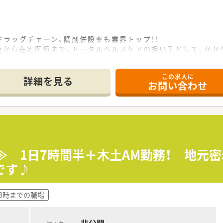
休暇に会社都合での転勤の場合、家賃補助や遠隔地手当も付き、
ラッグチェーン、調剤併設率も業界トップ！！
進から在宅医療まで、トータルヘルスケアの担い手として、かか
。
できるよう積極的に推進していきます。
この求人に
す！
詳細を見る
お問い合わせ
キャリアパスを描くことができます。
から、本社で経営を担う幹部まで最大限に応援していきます。
ジションも薬剤師が担当しています。
内研修や外部組織と連携した研修を用意しています。
職場環境を創っていきます！
務≫ 1日7時間半＋木土AM勤務！ 地元
きるように時短制度の延長をしていきます。
です♪
で、時短制度は小学5年生まで時短勤務ができるよう変更予定
18時までの職場