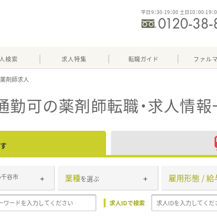
平日9：30-19：00 土日10：00-19：
人検索
求人特集
転職ガイド
ファル
通勤可
の薬剤師転職・求人情報
す
業種
雇用形態 / 給
小千谷市
を選ぶ
求人IDで検索