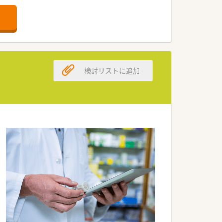
です。・経験に左右されることなく、まず
検討リストに追加
局長 最短3～4年目でエリアマネージャ
方
研修など幅広い研修を整えています。
ッシュ休暇制度を設けており、全店休憩室