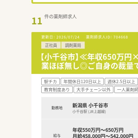
件の薬剤師求人
11
更新日：
2026/07/24
薬剤師求人ID：
704668
正社員
調剤薬局
【小千谷市】≪年収650万円
業ほぼ無し◎ご自身の裁量
駅チカ
年間休日120日以上
週休2.5日以上
教育制度あり
大手チェーン以外
一人薬剤
新潟県 小千谷市
勤務地
小千谷駅 (JR上越線)
年収550万円～650万円
月給458,000円～542,000円
給与