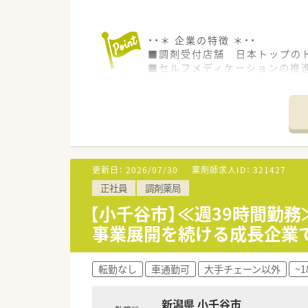
社員割引購入制度、リフレッシュ
・・＊ 企業の特徴 ＊・・
■調剤受付店舗 日本トップのド
■セルフメディケーションの推
医療への貢献に挑戦し続けます
近い将来、全店舗調剤併設化に
■豊富なキャリアパスがありま
幅広い事業を持つので、自由な
現場にこだわるスペシャリスト
店舗・薬局だけでなく重要なポ
■教育・研修制度
更新日：
2026/07/30
薬剤師求人ID：
321427
職種や職域に合わせ、豊富な社
正社員
調剤薬局
■福利厚生・手当
No.1企業として、長く働ける
【小千谷市】≪週39時間勤
出産した後も安心して勤務がで
事業展開を続ける成長企業
育児休暇は3歳まで取得が可能
転勤なし
車通勤可
大手チェーン以外
~
新潟県 小千谷市