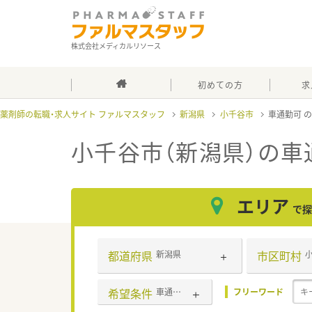
株式会社メディカルリソース
初めての方
求
薬剤師の転職・求人サイト ファルマスタッフ
新潟県
小千谷市
車通勤可
小千谷市（新潟県）の車
エリア
で探
都道府県
市区町村
新潟県
希望条件
車通勤可
フリーワード