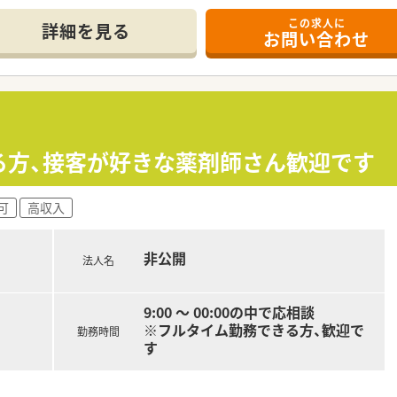
この求人に
詳細を見る
お問い合わせ
り北陸地域では店舗数･処方箋応需枚数共にトップクラスの企業
で年収が選択できる点が特徴的です！
数は840店舗程あります。
間勤務・8時間勤務｣のどちらか選択が可能です！
わせている為、ライフワークバランスを保つことが可能です。
ある方、接客が好きな薬剤師さん歓迎です
ら責任あるポジションに就くチャンスがあり｢1～2年目で薬
成長中の企業だからこそ 昇格チャンスも多い企業です。
務給制度を採用、若くから責任のあるポジションを目指したい
可
高収入
社です！
非公開
法人名
C店内勉強会や、中途入社社員研修、薬剤師全体研修、新任薬局長
9:00 ～ 00:00の中で応相談
ベートも充実してご勤務が可能です。
※フルタイム勤務できる方、歓迎で
勤務時間
数が少ない薬局に配属でも安心して勤務ができる環境です。
す
給休暇も取得しやすい会社です。また、年に1回1週間程度リフレ