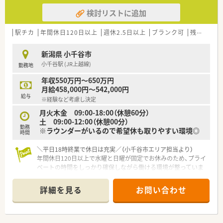
検討リストに追加
駅チカ
年間休日120日以上
週休2.5日以上
ブランク可
残業なし(ほぼなし含む)
新潟県 小千谷市
小千谷駅 (JR上越線)
勤務地
年収550万円～650万円
月給458,000円～542,000円
給与
※経験など考慮し決定
月火木金 09:00-18:00（休憩60分）
土 09:00-12:00（休憩00分）
勤務
※ラウンダーがいるので希望休も取りやすい環境◎
時間
＼平日18時終業で休日は充実／（小千谷市エリア担当より）
年間休日120日以上で水曜と日曜が固定でお休みのため、プライ
ベートの時間をしっかり確保しながら働ける環境が整っていま
す。
＊------------------------------------------＊
詳細を見る
お問い合わせ
【店舗情報と応需状況について】
■JR上越線の小千谷駅から徒歩4分という好立地にあり、毎日の
通勤が非常にスムーズで負担の少ない職場環境です。
■近隣のクリニックより精神科と心療内科の処方箋を1日約40