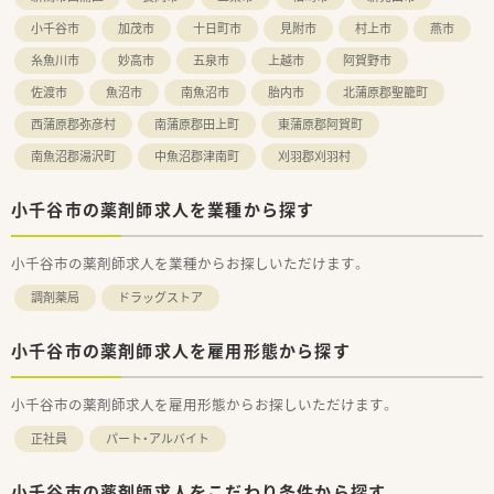
■法人全体として社員同士の仲が非常に良く、困ったことや悩み
小千谷市
加茂市
十日町市
見附市
村上市
燕市
があればすぐに相談できる風通しの良さがあります。
糸魚川市
妙高市
五泉市
上越市
阿賀野市
佐渡市
魚沼市
南魚沼市
胎内市
北蒲原郡聖籠町
西蒲原郡弥彦村
南蒲原郡田上町
東蒲原郡阿賀町
南魚沼郡湯沢町
中魚沼郡津南町
刈羽郡刈羽村
小千谷市の薬剤師求人を業種から探す
小千谷市の薬剤師求人を業種からお探しいただけます。
調剤薬局
ドラッグストア
小千谷市の薬剤師求人を雇用形態から探す
小千谷市の薬剤師求人を雇用形態からお探しいただけます。
正社員
パート・アルバイト
小千谷市の薬剤師求人をこだわり条件から探す