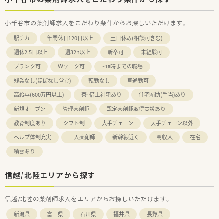
小千谷市の薬剤師求人をこだわり条件からお探しいただけます。
駅チカ
年間休日120日以上
土日休み(相談可含む)
週休2.5日以上
週32h以上
新卒可
未経験可
ブランク可
Ｗワーク可
~18時までの職場
残業なし(ほぼなし含む)
転勤なし
車通勤可
高給与(600万円以上)
寮・借上社宅あり
住宅補助(手当)あり
新規オープン
管理薬剤師
認定薬剤師取得支援あり
教育制度あり
シフト制
大手チェーン
大手チェーン以外
ヘルプ体制充実
一人薬剤師
新幹線近く
高収入
在宅
積雪あり
信越/北陸エリアから探す
信越/北陸の薬剤師求人をエリアからお探しいただけます。
新潟県
富山県
石川県
福井県
長野県