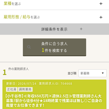
業種
を選ぶ
雇用形態 / 給与
を選ぶ
詳細条件を表示
条件に合う求人
1
件を
検索する
1
件の薬剤師求人
並び順
更新日：
2026/07/24
薬剤師求人ID：
704668
正社員
調剤薬局
【小千谷市】≪年収650万円×週休2.5日≫管理薬剤師さん大
募集！駅から徒歩4分★18時終業で残業ほぼ無し◎ご自身の
裁量でお仕事できます！