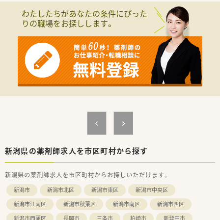
枚応需しており、専門性を磨ける環境が整っています。
わたしたちがあなたの条件にぴった
■薬剤師1名の体制で運営されているため、自身のペースで責任
りの職場をお探しします。
を持って日々の調剤業務を完結できるやりがいがあります。
【法人特徴について】
■群馬県と新潟県を拠点として地域に根ざした店舗展開を行っ
ており、安定した経営基盤を持つ法人が運営しています。
■社員同士の仲が良くアットホームな雰囲気が特徴で、中途入社
の方でもすぐに馴染める温かさがある職場環境です。
■職員のスキルアップを積極的に支援する体制が整っており、
個々の成長を法人全体で手厚くバックアップします。
【勤務実態について】
■平日は朝9時から18時までの勤務となっており、残業がほとん
どないためメリハリのある働き方が実現できます。
■水曜日と日曜日が固定でお休みとなる週休2.5日制を採用して
おり、年間休日120日以上のゆとりある環境です。
新潟県の薬剤師求人を市区町村から探す
■希望休を取得する際には近隣店舗からラウンダーが応援に来
る体制が整っており、お休みを取りやすい職場です。
新潟県の薬剤師求人を市区町村からお探しいただけます。
【職場環境と雰囲気】
新潟市
新潟市北区
新潟市東区
新潟市中央区
■1人薬剤師体制の店舗ですが、事務スタッフが2名在籍してい
るため、調剤や監査の業務にしっかりと専念できます。
新潟市江南区
新潟市秋葉区
新潟市南区
新潟市西区
■地域に密着した温かい雰囲気が魅力であり、患者様との信頼関
新潟市西蒲区
長岡市
三条市
柏崎市
新発田市
係を大切にしながら和やかに業務に取り組めます。