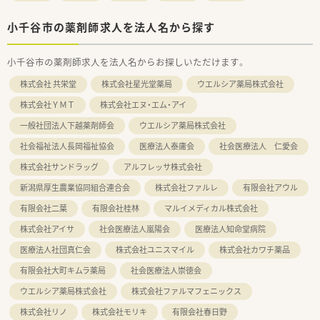
小千谷市の薬剤師求人を法人名から探す
小千谷市の薬剤師求人を法人名からお探しいただけます。
株式会社 共栄堂
株式会社星光堂薬局
ウエルシア薬局株式会社
株式会社ＹＭＴ
株式会社エヌ・エム・アイ
一般社団法人下越薬剤師会
ウエルシア薬局株式会社
社会福祉法人長岡福祉協会
医療法人泰庸会
社会医療法人 仁愛会
株式会社サンドラッグ
アルフレッサ株式会社
新潟県厚生農業協同組合連合会
株式会社ファルレ
有限会社アウル
有限会社二葉
有限会社桂林
マルイメディカル株式会社
株式会社アイサ
社会医療法人嵐陽会
医療法人知命堂病院
医療法人社団真仁会
株式会社ユニスマイル
株式会社カワチ薬品
有限会社大町キムラ薬局
社会医療法人崇徳会
ウエルシア薬局株式会社
株式会社ファルマフェニックス
株式会社リノ
株式会社モリキ
有限会社春日野