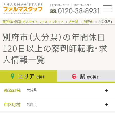
平日9：30-19：00 土日10：00-19：00
薬剤師の転職・求人サイト ファルマスタッフ
大分県
別府市
年間休日12
別府市（大分県）の年間休日
120日以上
の薬剤師転職・求
人情報一覧
エリア
駅
で探す
から探す
都道府県
大分県
市区町村
別府市