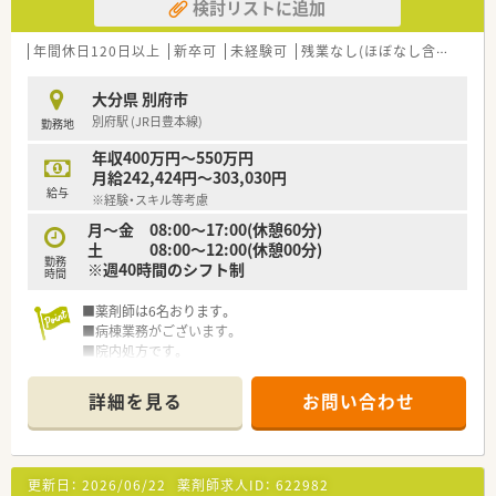
検討リストに追加
年間休日120日以上
新卒可
未経験可
残業なし(ほぼなし含む)
転
大分県 別府市
別府駅 (JR日豊本線)
勤務地
年収400万円～550万円
月給242,424円～303,030円
給与
※経験・スキル等考慮
月～金 08:00～17:00(休憩60分)
土 08:00～12:00(休憩00分)
勤務
※週40時間のシフト制
時間
■薬剤師は6名おります。
■病棟業務がございます。
■院内処方です。
■幅広い経験を積むことができます。
詳細を見る
お問い合わせ
更新日：
2026/06/22
薬剤師求人ID：
622982