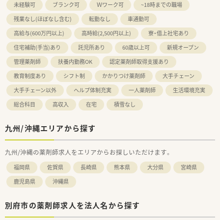
未経験可
ブランク可
Ｗワーク可
~18時までの職場
残業なし(ほぼなし含む)
転勤なし
車通勤可
高給与(600万円以上)
高時給(2,500円以上)
寮・借上社宅あり
住宅補助(手当)あり
託児所あり
60歳以上可
新規オープン
管理薬剤師
扶養内勤務OK
認定薬剤師取得支援あり
教育制度あり
シフト制
かかりつけ薬剤師
大手チェーン
大手チェーン以外
ヘルプ体制充実
一人薬剤師
生活環境充実
総合科目
高収入
在宅
積雪なし
九州/沖縄エリアから探す
九州/沖縄の薬剤師求人をエリアからお探しいただけます。
福岡県
佐賀県
長崎県
熊本県
大分県
宮崎県
鹿児島県
沖縄県
別府市の薬剤師求人を法人名から探す