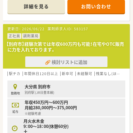
病診薬連携を強化することで、地域にお住いの患者様に高度な医
詳細を見る
お問い合わせ
療の提供を実現しています。
○全店「同一の機械・システム」を採用しており、且つ処方箋の応
需内容が多岐にわたる（敷地内・病院門前・医療モール・CL門前）
ので、スキルUPしたい方にはお勧めもです。
更新日：
2026/06/22
薬剤師求人ID：
583157
○長期就業＆自己研讃を続ける事で給与があがる仕組みになっ
ており、将来的に高年収も狙う事が出来ます。
正社員
調剤薬局
○インターネットを使って処方薬の飲み方を遠隔指導する「オン
【別府市】経験次第では年収600万円も可能！在宅やOTC販売
ライン服薬指導」、今後も病院の「敷地内薬局」の推進、女性客の
に力を入れております。
取り込みを狙う店舗でデザインの一新。
M&Aによる店舗拡大と業界のリーディングカンパニーとして成
検討リストに追加
長を続けています。
○どの店舗も、最新システムが整っています！
駅チカ
年間休日120日以上
新卒可
未経験可
残業なし(ほぼなし含む)
＼福利厚生／
〇「社員第一主義」を掲げている同社では、福利厚生面が手厚く
大分県 別府市
年間休日120日以上、「連続休暇制度（年に1回、最大9連休を取得
別府駅 (JR日豊本線)
勤務地
できる制度）」等
プライベートも充実出来る様にワークライフバランスを後押し
年収450万円～600万円
してくれる制度が充実しています。
月給280,000円～375,000円
〇社員割引制度、財形貯蓄制度、スポーツジム優待等が受けられ
給与
※経験考慮
る他、提携の保養施設は全国に40ヵ所あります。
月火水木金
〇産休・育休・時短勤務者2,097人以上等、どれも業界トップクラ
9：00～18：00(休憩60分)
スの実績!
土
産休、育休取得はもちろんのこと、育児短時間勤務制度を実施