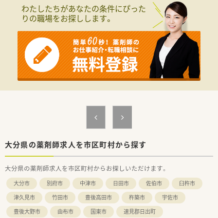
■託児所もございますので、お子様がいる方や産後も安心して勤
わたしたちがあなたの条件にぴった
務可能です。
りの職場をお探しします。
大分県の薬剤師求人を市区町村から探す
大分県の薬剤師求人を市区町村からお探しいただけます。
大分市
別府市
中津市
日田市
佐伯市
臼杵市
津久見市
竹田市
豊後高田市
杵築市
宇佐市
豊後大野市
由布市
国東市
速見郡日出町