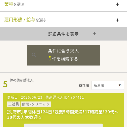
業種
を選ぶ
雇用形態 / 給与
を選ぶ
詳細条件を表示
条件に合う求人
5
件を
検索する
5
件の薬剤師求人
並び順
更新日：
2026/06/23
薬剤師求人ID：
707411
正社員
病院・クリニック
【別府市】年間休日124日！残業5時間未満！17時終業！20代～
30代の方大歓迎☆