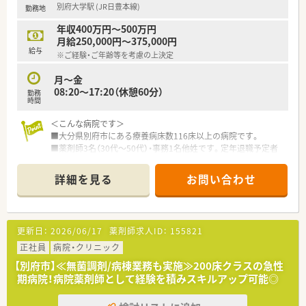
別府大学駅 (JR日豊本線)
勤務地
年収400万円～500万円
月給250,000円～375,000円
給与
※ご経験・ご年齢等を考慮の上決定
月～金
08:20～17:20（休憩60分）
勤務
時間
＜こんな病院です＞
■大分県別府市にある療養病床数116床以上の病院です。
■薬剤師3名（30代～50代）・事務1名他姓です。定年退職予定者
がいらっしゃるための募集です。
■回復期リハビリテーション病棟の病院です。
詳細を見る
お問い合わせ
■母体がしっかりしていますので経営も安定しています
＜働きやすい職場環境＞
■平日のみ、～17:20終業で残業はほとんどございません。
更新日：
2026/06/17
薬剤師求人ID：
155821
■職員寮・住宅手当(単身1万5千円・世帯2万2千円)もございま
す。
正社員
病院・クリニック
■東京ドーム3個分という広大な敷地内にあるキレイな病院で
【別府市】≪無菌調剤/病棟業務も実施≫200床クラスの急性
す。
期病院！病院薬剤師として経験を積みスキルアップ可能◎
＜充実の研修制度＞