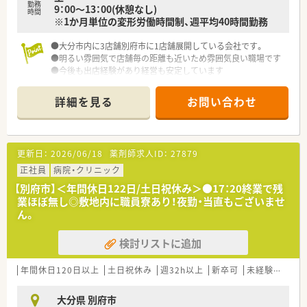
勤務
9：00～13：00(休憩なし)
育児休業より復帰後、1日最大2時間短縮して勤務できる制度で
時間
※1か月単位の変形労働時間制、週平均40時間勤務
す。
法律では3歳までですが、同社では小学校就学時までの期間利用
●大分市内に3店舗別府市に1店舗展開している会社です。
可能♪
●明るい雰囲気で店舗毎の距離も近いため雰囲気良い職場です
●今後も出店経験があり経営も安定しています
詳細を見る
お問い合わせ
更新日：
2026/06/18
薬剤師求人ID：
27879
正社員
病院・クリニック
【別府市】＜年間休日122日/土日祝休み＞●17：20終業で残
業ほぼ無し◎敷地内に職員寮あり！夜勤・当直もございませ
ん。
検討リストに追加
年間休日120日以上
土日祝休み
週32h以上
新卒可
未経験可
ブ
大分県 別府市