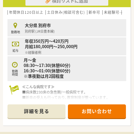
検討リストに追加
■入社後は5日間の新人研修がございます。
■病院独自の「キャリアマップ」「階層別・所属別の教育研修」な
ど成長をサポートする仕組みがあります。
年間休日120日以上
土日休み(相談可含む)
新卒可
未経験可
車通
大分県 別府市
別府駅 (JR日豊本線)
勤務地
年収350万円～420万円
月給180,000円～250,000円
給与
※経験者例
月～金
08:30～17:30(休憩60分)
16:30～01:00(休憩60分)
勤務
時間
※準夜勤は月2回程度
≪こんな病院です≫
■病床数230床の急性期/一般病院です。
■新卒の受入も行っており、教育制度が整っています。
■化学療法・TPN調製業務など、クリーンベンチを用いた業務や
チーム医療（NST、褥瘡、緩和ケア、院内感染、安全管理や糖尿病
詳細を見る
お問い合わせ
教室、腎臓病教室、COPD教室など）等、薬剤師として幅広い経験
を積む事が出来る職場です。
■年次有給休暇は採用日に5日間、6ヵ月後に5日間付与されま
す。