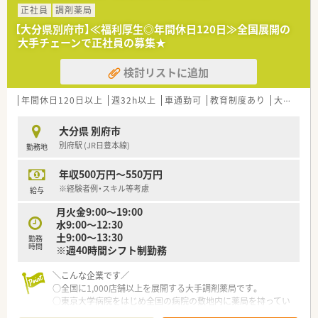
正社員
調剤薬局
【大分県別府市】≪福利厚生◎年間休日120日≫全国展開の
大手チェーンで正社員の募集★
検討リストに追加
年間休日120日以上
週32h以上
車通勤可
教育制度あり
大手チェーン
大分県 別府市
別府駅 (JR日豊本線)
勤務地
年収500万円～550万円
※経験者例・スキル等考慮
給与
月火金9:00〜19:00
水9:00〜12:30
土9:00〜13:30
勤務
時間
※週40時間シフト制勤務
＼こんな企業です／
○全国に1,000店舗以上を展開する大手調剤薬局です。
○東京大学病院をはじめ全国の病院の敷地内に薬局を持ってい
ます。