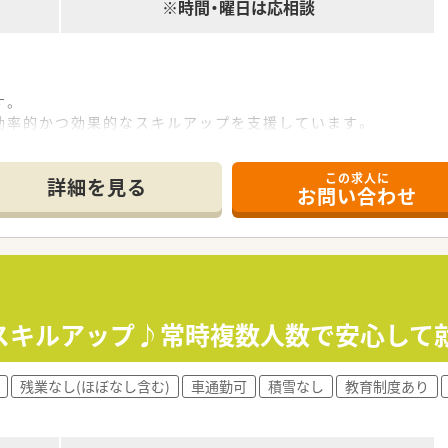
※時間・曜日は応相談
す。
効率的かつ効果的なスキルアップを支援しています。
内学術大会などその方が目指す社会人像に合わせた学ぶ環境が充
険に加入が可能です。
この求人に
児との両立にも理解がある職場です。
詳細を見る
お問い合わせ
那様の転勤がある場合も店舗異動にて対応することが可能です
スキルアップ♪常時複数人数で安心して
残業なし(ほぼなし含む)
車通勤可
積雪なし
教育制度あり