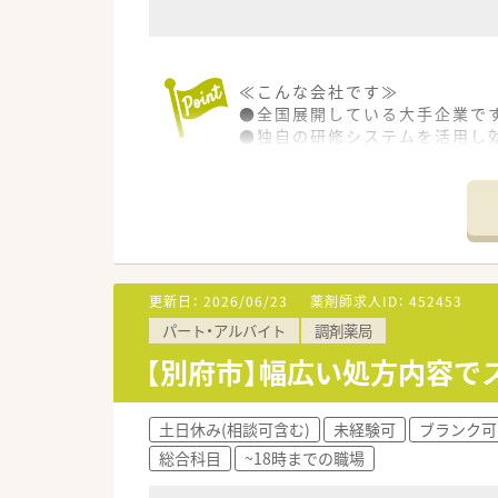
≪こんな会社です≫
●全国展開している大手企業で
●独自の研修システムを活用し
その他、カフェテリア研修や社
●週20時間以上の勤務で社会保
●サポート体制が整っており育
●全国に店舗がありますので旦
更新日：
2026/06/23
薬剤師求人ID：
452453
パート・アルバイト
調剤薬局
【別府市】幅広い処方内容で
土日休み(相談可含む)
未経験可
ブランク可
総合科目
~18時までの職場