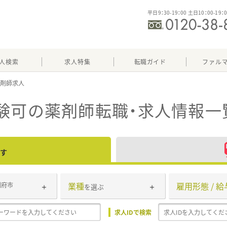
平日9：30-19：00 土日10：00-19：
人検索
求人特集
転職ガイド
ファル
験可
の薬剤師転職・求人情報一
す
業種
雇用形態 / 給
別府市
を選ぶ
求人IDで検索