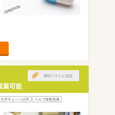
実しています。
。
検討リストに追加
就業可能
大手チェーン以外
ヘルプ体制充実