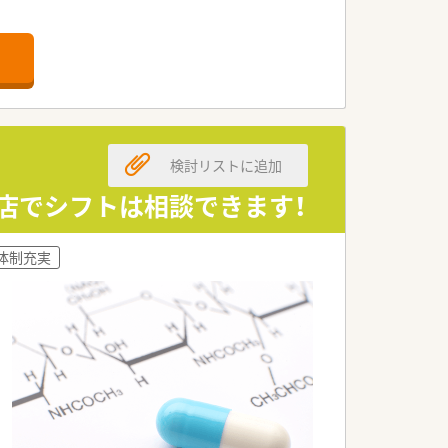
実しています。
、自身の志向に合わせたキャリアが描け
整っています。
検討リストに追加
ン店でシフトは相談できます！
体制充実