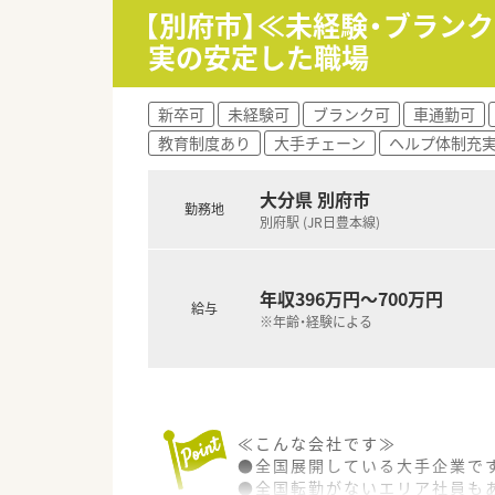
【別府市】≪未経験・ブラン
＜福利厚生・諸手当について＞
実の安定した職場
■住宅手当や扶養手当(1人5,0
■有給取得の推進も積極的に行
■定年は60歳までで、再雇用制
新卒可
未経験可
ブランク可
車通勤可
教育制度あり
大手チェーン
ヘルプ体制充
大分県 別府市
勤務地
別府駅 (JR日豊本線)
年収396万円～700万円
給与
※年齢・経験による
≪こんな会社です≫
●全国展開している大手企業で
●全国転勤がないエリア社員も