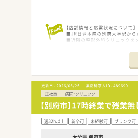
【店舗情報と応需状況について】
■JR日豊本線の別府大学駅から
■近隣の整形外科クリニックをメ
■薬剤師2名体制にするため、増
【法人特徴について】
■全国大手グループに属してお
■九州エリアを中心に地域に根
■役職や事業部ごとに細分化さ
更新日：
2026/06/26
薬剤師求人ID：
489690
【求人情報について】
正社員
病院・クリニック
■正社員の募集で想定年収は55
■昇給は年1回、賞与は年2回の
【別府市】17時終業で残業無
■管理薬剤師手当や扶養手当な
週32h以上
新卒可
未経験可
ブランク可
大分県 別府市