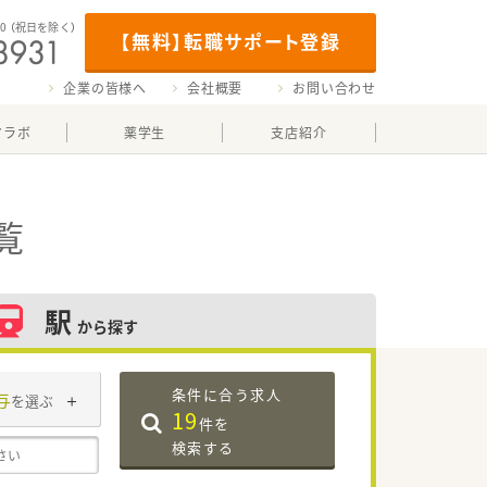
00
（祝日を除く）
【無料】転職サポート登録
企業の皆様へ
会社概要
お問い合わせ
マラボ
薬学生
支店紹介
覧
駅
から探す
条件に合う求人
与
を選ぶ
19
件を
検索する