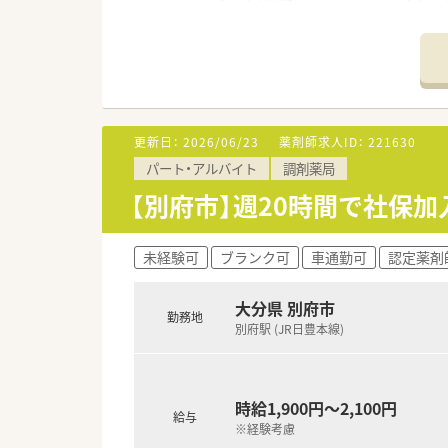
●独自の研修システムを活用し
その他、カフェテリア研修や社
●将来は専門薬剤師として活躍
ます。
また希望者は人事、教育、経営コ
●子育て支援も充実しており男
育休はお子さんが3歳になるまで
更新日：
2026/06/23
薬剤師求人ID：
221630
●正社員の方は入社時から有給
パート・アルバイト
調剤薬局
そのほかにも休暇制度が充実し
【別府市】週20時間で社保
未経験可
ブランク可
車通勤可
認定薬剤
大分県 別府市
勤務地
別府駅 (JR日豊本線)
時給1,900円～2,100円
給与
※経験考慮