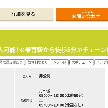
効率的かつ効果的なスキルアップを支援しています。
内学術大会などその方が目指す社会人像に合わせた学ぶ環境が充
この求人に
される方、またはマネージャーとしての店舗運営に携わる方など
詳細を見る
お問い合わせ
ンサル等に携わることも可能です。
女問わず子育てをしながら働く方をサポートする様々な制度が
取得でき、時短勤務は小学校1年生の修了まで取得可能です。
が付与されます。
ておりワークライフバランスを推奨している会社です。
加入可能！≪最寄駅から徒歩5分≫チェー
師取得支援あり
教育制度あり
シフト制
大手チェーン
ヘルプ
非公開
法人名
月～金
09：00～18：00（休憩60分）
土
勤務時間
09：00～13：00（休憩なし）