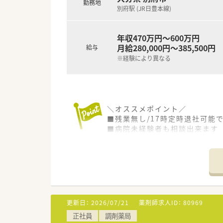
勤務地
別府駅 (JR日豊本線)
年収470万円～600万円
月給280,000円～385,500円
給与
※経験により異なる
＼オススメポイント／
■残業無し/17時定時退社可能
■病院未経験者も相談出来ます
■精神科病院で専門的な経験を
＜こんな病院です。＞
■昭和14年に診療所として開業
■在籍40年以上の薬剤師様も就
■院内処方となり、外来患者数は1
■業務内容としては、外来の調剤
更新日：
2026/07/21
薬剤師求人ID：
80969
■後発品の割合は70～80％で
正社員
調剤薬局
■当直やオンコール対応などは