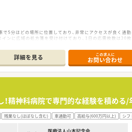
車で5分ほどの場所に位置しており、非常にアクセスが良く通
インに広域の処方箋を受け付けており、1日の応需枚数は20
員募集です。
この求人に
詳細を見る
お問い合わせ
り、安定した経営基盤が大きな魅力です。
ざしたドラッグストアや薬局事業を運営しており、地域医療の発
れた研修制度が整っているため、社会人として生き抜くための確
0万円から630万円となっており、高年収を目指したい方にも
支給があり、日頃の頑張りがしっかりと評価される仕組みが構築
し！精神科病院で専門的な経験を積める/
ど各種手当も充実しており、将来を見据えて長く安定して勤務で
残業なし(ほぼなし含む)
車通勤可
高給与(600万円以上)
シフ
医療法人山本記念会