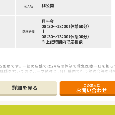
非公開
法人名
月～金
08：30～18：00（休憩60分）
土
勤務時間
08：30～13：00（休憩00分）
※上記時間内で応相談
る薬局です。一部の店舗では24時間体制で救急医療一旦を担っ
等講師を招いてのグループ勉強会、各店舗内で行う勉強会等を積
社員の声を反映し国内・海外の選択制にしています！
この求人に
できると全員楽しみにしている行事となっています。
詳細を見る
お問い合わせ
勤務されています。