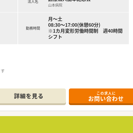
法人名
山本病院
月～土
08:30～17:00(休憩60分)
勤務時間
※1カ月変形労働時間制 週40時間
シフト
です
積めます
この求人に
詳細を見る
お問い合わせ
されたのが始まりの病院です。
業しているため、定着率は非常に高いです。
70～180名でございます。
,監査や持参薬管理がメインとなりますが、退院時の服薬指導
ございます。
発生致しません。