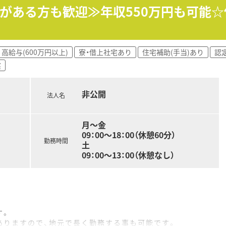
クがある方も歓迎≫年収550万円も可能
00円)もあり、引越し手当も相談可能です。
っております。
度も65歳まで設けております。
高給与(600万円以上)
寮・借上社宅あり
住宅補助(手当)あり
認
実
非公開
法人名
月～金
09：00～18：00（休憩60分）
勤務時間
土
09：00～13：00（休憩なし）
す。
ありますので、地元で長く勤務する事も可能です。