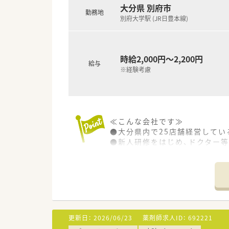
大分県 別府市
勤務地
別府大学駅 (JR日豊本線)
時給2,000円～2,200円
給与
※経験考慮
≪こんな会社です≫
●大分県内で25店舗経営してい
●新人研修をはじめ、ドクター
力を入れています。
●年に1回社員旅行があります。
疲れた心と身体をリフレッシュ
●会社全体でパートの方も多数
更新日：
2026/06/23
薬剤師求人ID：
692221