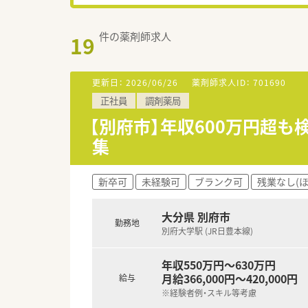
件の薬剤師求人
19
更新日：
2026/06/26
薬剤師求人ID：
701690
正社員
調剤薬局
【別府市】年収600万円超
集
新卒可
未経験可
ブランク可
残業なし(
大分県 別府市
勤務地
別府大学駅 (JR日豊本線)
年収550万円～630万円
月給366,000円～420,000円
給与
※経験者例・スキル等考慮