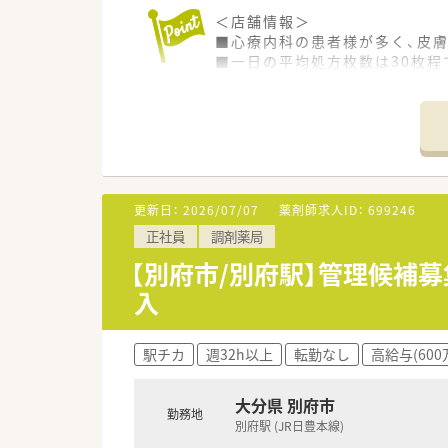
＜店舗情報＞
■心療内科の患者様が多く、皮
■一日の平均処方枚数は30枚程
■取り扱い品目は1000品目で
■お近くにスーパーやドラッグ
■医療機関・患者様・施設との関
■在宅は老人ホームを4施設お持
＜教育制度＞
■隔月熊本の薬局と合同で勉強
更新日：
2026/07/07
薬剤師求人ID：
699246
■学会参加については、参加費
正社員
調剤薬局
＜こんな会社です＞
【別府市/別府駅】管理候補
■仕事への頑張りをきちんと評
入
■症例検討に関する勉強会も定
■在宅にも力を入れていますの
■各種資格の取得を奨励されて
駅チカ
週32h以上
転勤なし
高給与(600
■「患者様のために」を軸とし
い環境です。
■オンライン服薬指導にも対応
大分県 別府市
勤務地
■LINEWORKSを使って社
別府駅 (JR日豊本線)
■事務さんが調剤補助を行ってく