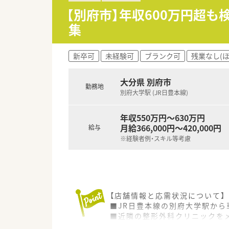
■居宅在宅への新たな取り組み
【別府市】年収600万円超
集
新卒可
未経験可
ブランク可
残業なし(
大分県 別府市
勤務地
別府大学駅 (JR日豊本線)
年収550万円～630万円
月給366,000円～420,000円
給与
※経験者例・スキル等考慮
【店舗情報と応需状況について】
■JR日豊本線の別府大学駅から
■近隣の整形外科クリニックをメ
■薬剤師2名体制にするため、増