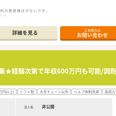
膚科の患者様は少ないです。
です。
後発品は90%となっております。
ストアもございますので、生活にも困りません。
この求人に
係性も良好です。
詳細を見る
お問い合わせ
ちです。
会を開催されております。
、宿泊費、日当の支給もあり社員のスキルアップを支援する制度
募集★経験次第で年収600万円も可能/
価頂ける環境です。
期的に実施予定です。
で、薬剤師として幅広い経験を積めます。
おります。
万円以上)
シフト制
大手チェーン以外
ヘルプ体制充実
高収入
てその方針が同じであれば、アプローチ方法は各々に任せている
しております。
非公開
法人名
員間のコミュニケーションの活性化を図っています。
ださるため、薬剤師は監査・服薬指導・薬歴に専念できる環境