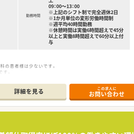
土
09：00～13：00
※上記のシフト制で完全週休2日
勤務時間
※1か月単位の変形労働時間制
※週平均40時間勤務
※休憩時間は実働6時間超えで45分
以上と実働8時間超えで60分以上付
与
膚科の患者様は少ないです。
です。
後発品は90%となっております。
ストアもございますので、生活にも困りません。
この求人に
係性も良好です。
詳細を見る
お問い合わせ
ちです。
会を開催されております。
、宿泊費、日当の支給もあり社員のスキルアップを支援する制度