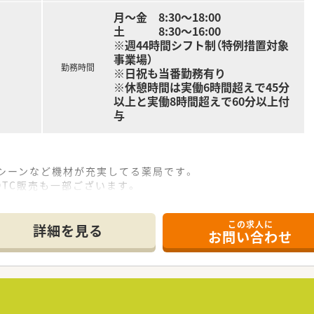
月～金 8:30～18:00
土 8:30～16:00
※週44時間シフト制（特例措置対象
事業場）
勤務時間
※日祝も当番勤務有り
※休憩時間は実働6時間超えで45分
以上と実働8時間超えで60分以上付
与
シーンなど機材が充実してる薬局です。
TC販売も一部ございます。
ベビールームなどお子様が退屈せず過ごせるようになっており
入る為明るくなっております。
この求人に
詳細を見る
お問い合わせ
。
方が活躍されており、勤続40年以上の方など長い方が多い安定企
アップも応援してくれます。
トなどの不明点やお困りごとを解決するお薬相談会や子ども薬剤