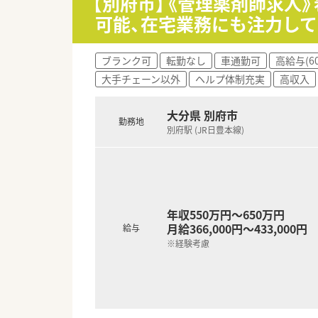
【別府市】《管理薬剤師求人
■仕事への頑張りをきちんと評
可能、在宅業務にも注力して
■症例検討に関する勉強会も定
■在宅にも力を入れていますの
■各種資格の取得を奨励されて
ブランク可
転勤なし
車通勤可
高給与(6
■「患者様のために」を軸とし
大手チェーン以外
ヘルプ体制充実
高収入
い環境です。
■オンライン服薬指導にも対応
■LINEWORKSを使って社
大分県 別府市
勤務地
■事務さんが調剤補助を行ってく
別府駅 (JR日豊本線)
年収550万円～650万円
月給366,000円～433,000円
給与
※経験考慮