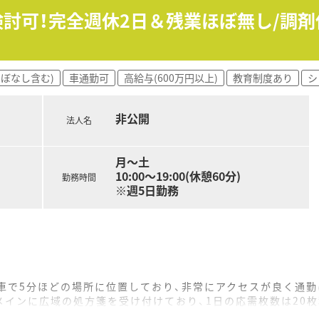
開始の為、増員募集です。
も検討可！完全週休2日＆残業ほぼ無し/調
ほぼなし含む)
車通勤可
高給与(600万円以上)
教育制度あり
シ
非公開
法人名
月～土
10:00～19:00(休憩60分)
勤務時間
※週5日勤務
車で5分ほどの場所に位置しており、非常にアクセスが良く通
インに広域の処方箋を受け付けており、1日の応需枚数は20
員募集です。