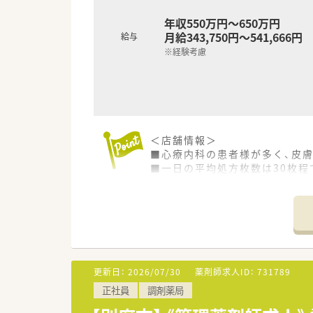
年収550万円～650万円
月給343,750円～541,666円
給与
※経験考慮
＜店舗情報＞
■心療内科の患者様が多く、皮
■一日の平均処方枚数は30枚程
■取り扱い品目は1000品目で
■お近くにスーパーやドラッグ
■医療機関・患者様・施設との関
■在宅は老人ホームを4施設お持
＜教育制度＞
■隔月熊本の薬局と合同で勉強
更新日：
2026/07/30
薬剤師求人ID：
731789
■学会参加については、参加費
正社員
調剤薬局
＜こんな会社です＞