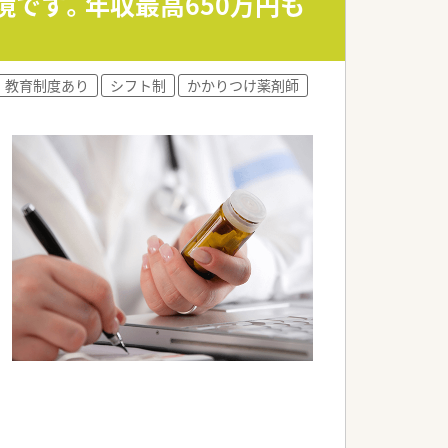
境です。年収最高650万円も
教育制度あり
シフト制
かかりつけ薬剤師
ため、新しいことにもチャレンジしやす
です。