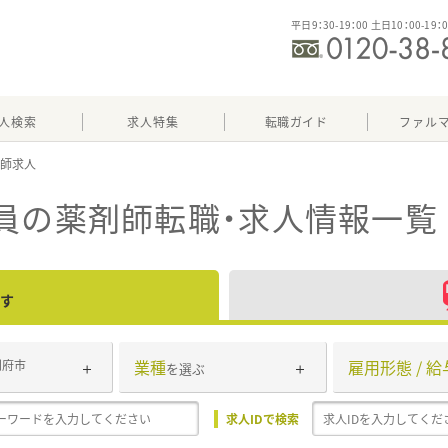
平日9：30-19：00 土日10：00-19：
人検索
求人特集
転職ガイド
ファル
員
の薬剤師転職・求人情報一覧
す
業種
雇用形態 / 給
別府市
を選ぶ
求人IDで検索