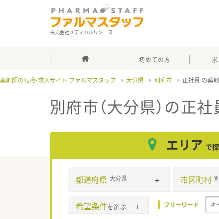
株式会社メディカルリソース
初めての方
求
薬剤師の転職・求人サイト ファルマスタッフ
大分県
別府市
正社員
別府市（大分県）の正社
エリア
で探
都道府県
市区町村
大分県
希望条件
フリーワード
を選ぶ