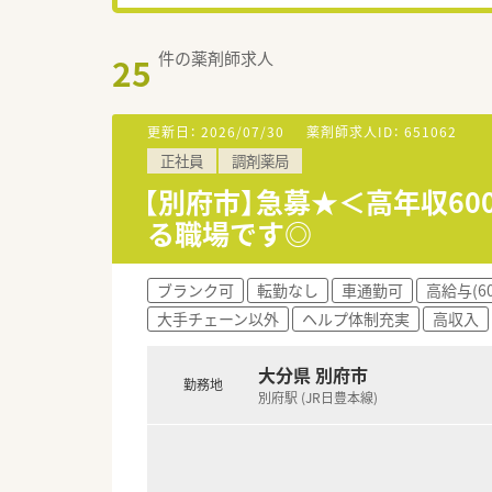
件の薬剤師求人
25
更新日：
2026/07/30
薬剤師求人ID：
651062
正社員
調剤薬局
【別府市】急募★＜高年収6
る職場です◎
ブランク可
転勤なし
車通勤可
高給与(6
大手チェーン以外
ヘルプ体制充実
高収入
大分県 別府市
勤務地
別府駅 (JR日豊本線)