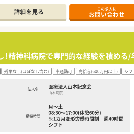
この求人に
詳細を見る
お問い合わせ
り、安定した経営基盤が大きな魅力です。
ざしたドラッグストアや薬局事業を運営しており、地域医療の発
れた研修制度が整っているため、社会人として生き抜くための確
0万円から630万円となっており、高年収を目指したい方にも
支給があり、日頃の頑張りがしっかりと評価される仕組みが構築
し！精神科病院で専門的な経験を積める/
ど各種手当も充実しており、将来を見据えて長く安定して勤務で
残業なし(ほぼなし含む)
車通勤可
高給与(600万円以上)
シフ
医療法人山本記念会
法人名
山本病院
月～土
08:30～17:00(休憩60分)
勤務時間
※1カ月変形労働時間制 週40時間
シフト