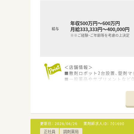
年収500万円～600万円
月給333,333円～400,000円
給与
※※ご経験・ご年齢等を考慮の上決定
＜店舗情報＞
■散剤ロボット2台設置、錠剤マ
■一般薬品やサプリメントなどO
■待合室にはキッズコーナーや
■店内は窓が大きく自然の光も
＜こんな薬局です＞
■別府市内にある個人薬局です
■30～60代と幅広い年齢層の
■セミナー参加支援などスキル
更新日：
2026/06/26
薬剤師求人ID：
701690
■医薬品・市販品・サプリメン
正社員
調剤薬局
開催しています。