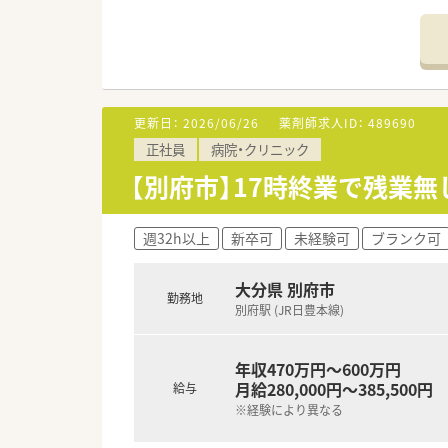
【法人特徴について】
■全国大手グループに属してお
■九州エリアを中心に地域に根
■役職や事業部ごとに細分化さ
更新日：
2026/06/26
薬剤師求人ID：
489690
【求人情報について】
正社員
病院・クリニック
■正社員の募集で想定年収は55
■昇給は年1回、賞与は年2回の
【別府市】17時終業で残業無
■管理薬剤師手当や扶養手当な
週32h以上
新卒可
未経験可
ブランク可
大分県 別府市
勤務地
別府駅 (JR日豊本線)
年収470万円～600万円
月給280,000円～385,500円
給与
※経験により異なる