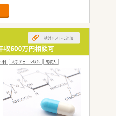
展に貢献しています。
かな力が身に付きます。
検討リストに追加
最適な求人内容です。
されています。
年収600万円相談可
きる好条件な案件です。
ト制
大手チェーン以外
高収入