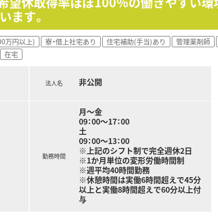
》希望休取得率ほぼ100％の働きやすい環
価頂ける環境です。
います。
期的に実施予定です。
で、薬剤師として幅広い経験を積めます。
おります。
00万円以上)
寮・借上社宅あり
住宅補助(手当)あり
管理薬剤師
てその方針が同じであれば、アプローチ方法は各々に任せている
在宅
しております。
員間のコミュニケーションの活性化を図っています。
非公開
ださるため、薬剤師は監査・服薬指導・薬歴に専念できる環境
法人名
月～金
09：00～17：00
土
09：00～13：00
※上記のシフト制で完全週休2日
勤務時間
※1か月単位の変形労働時間制
※週平均40時間勤務
※休憩時間は実働6時間超えで45分
以上と実働8時間超えで60分以上付
与