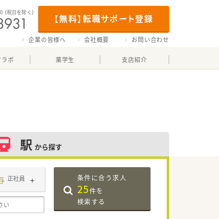
00
（祝日を除く）
【無料】転職サポート登録
企業の皆様へ
会社概要
お問い合わせ
マラボ
薬学生
支店紹介
駅
から探す
条件に合う求人
与
正社員
25
件を
検索する