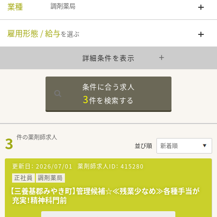
業種
調剤薬局
雇用形態 / 給与
を選ぶ
詳細条件を表示
条件に合う求人
3
件を
検索する
3
件の薬剤師求人
並び順
更新日：
2026/07/01
薬剤師求人ID：
415280
正社員
調剤薬局
【三養基郡みやき町】管理候補☆≪残業少なめ≫各種手当が
充実！精神科門前