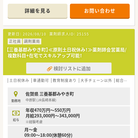
■薬剤師会の研修参加費の補助があります。
その他メーカー勉強会などもありスキルアップできる環境で
詳細を見る
お問い合わせ
す。
更新日：
2026/08/10
薬剤師求人ID：
25155
正社員
調剤薬局
【三養基郡みやき町】≪原則土日祝休み！≫薬剤師会営薬局/
複数科目+在宅でスキルアップ可能！
検討リストに追加
土日祝休み
車通勤可
教育制度あり
大手チェーン以外
総合科目
佐賀県 三養基郡みやき町
中原駅 (JR長崎本線)
勤務地
年収470万円～550万円
月給293,000円～343,000円
給与
※経験考慮
月～金
09:00～18:00(休憩60分)