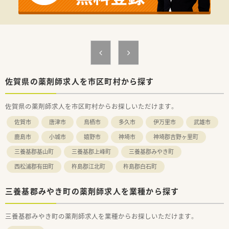
■勤務終了時間の18:00には終礼を行う文化が根付いており、日
常的に残業はほとんどありません。
■業務が集中した場合でも、薬歴入力のために週1日程度残業が
発生するくらいで、残業時間は僅少です。
■土日祝日は基本的にお休みで、プライベートの時間をしっかり
と確保しながら働くことが可能です。
【職場環境と雰囲気】
■錠剤自動分包機や監査システムなどを導入しており、薬剤師の
佐賀県の薬剤師求人を市区町村から探す
業務負担を軽減する設備が整っています。
■糖尿病療養指導士の資格を持つ経験豊富な先輩薬剤師が2名在
佐賀県の薬剤師求人を市区町村からお探しいただけます。
籍し、専門的な指導を受けられます。
■常に複数の薬剤師で業務を行う体制のため、分からないことが
佐賀市
唐津市
鳥栖市
多久市
伊万里市
武雄市
あってもすぐに質問や相談ができます。
鹿島市
小城市
嬉野市
神埼市
神埼郡吉野ヶ里町
三養基郡基山町
三養基郡上峰町
三養基郡みやき町
西松浦郡有田町
杵島郡江北町
杵島郡白石町
三養基郡みやき町の薬剤師求人を業種から探す
三養基郡みやき町の薬剤師求人を業種からお探しいただけます。