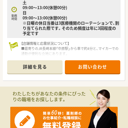
土
09:00～13:00(休憩00分)
日
勤務
09:00～13:00(休憩00分)
時間
※日曜の休日当番は3医療機関のローテーションで、割
り当てられた際です。そのため頻度は年に3回程度の
予定です
【店舗情報と応需状況について】
■最寄りのJR長崎本線「中原駅」から車で約4分と、マイカーでの
通勤が便利な立地にあります。
■門前の総合病院から多岐にわたる処方箋を応需しており、特に
小児科と整形外科の割合が多いです。
詳細を見る
お問い合わせ
■薬剤師は常勤4名、パート1名が在籍しており、常に3〜4名体制
で協力しながら業務を進めています。
【法人特徴について】
■薬剤師会が運営する会営薬局であり、地域における薬局の模範
わたしたちがあなたの条件にぴった
となるべく先進的な活動を行っています。
りの職場をお探しします。
■代表は複数の薬局を経営しており、そのノウハウを活かした安
定した経営基盤が大きな特徴です。
■会営薬局として法令遵守の意識が非常に高く、労務管理が徹底
されているため安心して長く働けます。
【勤務実態について】