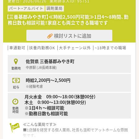
更新日：
2026/06/26
薬剤師求人ID：
95751
■今回は管理薬剤師が定年も近いため将来的に管理薬剤師を担
える方や長期的な視点でキャリアを築きたい方を歓迎していま
パート・アルバイト
調剤薬局
す。
【三養基郡みやき町】≪時給2,500円可能≫1日4～8時間、勤
■定着率が高く、20代から30代の若手薬剤師も多数活躍してお
務日数も相談可能！家庭とも両立できる職場です
り、活気あふれる職場です。
■チームワークを大切にし、患者様のために積極的に業務に取り
検討リストに追加
組める方を求めています。
【求人情報について】
車通勤可
扶養内勤務OK
大手チェーン以外
~18時までの職場
■正社員の勤務薬剤師を募集しており、経験に応じて年収500万
円から650万円が可能です。
佐賀県 三養基郡みやき町
■昇給は年1回、賞与は年2回で3ヶ月分の実績があり、頑張りが
中原駅 (JR長崎本線)
勤務地
しっかり評価されます。
■車通勤も可能で、日祝休みに加え夏季休暇や年末年始休暇も取
時給2,200円～2,500円
得しやすい環境です。
※経験考慮
給与
【勤務実態について】
月火水金 09:00～18:00（休憩00分）
■変形労働時間制を採用しており、週41時間勤務でプライベー
木土 0:900～13:00(休憩00分)
トとの両立が可能です。
※1日4ｈ～相談可能
勤務
■有給休暇の取得率はほぼ100%と高く、計画的にお休みを取得
時間
※勤務日数も相談可能
しやすい環境です。
■残業時間も少なめに抑えられており、ワークライフバランスを
≪こんな薬局です≫
重視したい方におすすめです。
■1店舗を経営する個人薬局、社長も温和でアットホームな雰囲
気です。