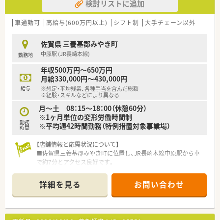
検討リストに追加
車通勤可
高給与(600万円以上)
シフト制
大手チェーン以外
佐賀県 三養基郡みやき町
中原駅 (JR長崎本線)
勤務地
年収500万円～650万円
月給330,000円～430,000円
給与
※想定・平均残業、各種手当を含んだ総額
※経験・スキルなどにより異なる
月～土 08：15～18：00（休憩60分）
※1ヶ月単位の変形労働時間制
勤務
※平均週42時間勤務（特例措置対象事業場）
時間
【店舗情報と応需状況について】
■佐賀県三養基郡みやき町に位置し、JR長崎本線中原駅から車
で約7分とアクセス良好です。
■主な応需科目は精神科と循環器科で、1日あたり50～60枚の処
方箋に対応しています。
詳細を見る
お問い合わせ
■薬剤師は常勤3名、パート1名が在籍しており、事務も常勤2名、
パート1名と充実した人員体制です。
【募集背景と求める人物像について】