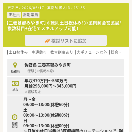
【募集背景と求める人物像について】
更新日：
2026/06/17
薬剤師求人ID：
25155
■今回は管理薬剤師が定年も近いため将来的に管理薬剤師を担
える方や長期的な視点でキャリアを築きたい方を歓迎していま
正社員
調剤薬局
す。
【三養基郡みやき町】≪原則土日祝休み！≫薬剤師会営薬局/
■定着率が高く、20代から30代の若手薬剤師も多数活躍してお
複数科目+在宅でスキルアップ可能！
り、活気あふれる職場です。
■チームワークを大切にし、患者様のために積極的に業務に取り
検討リストに追加
組める方を求めています。
【求人情報について】
土日祝休み
車通勤可
教育制度あり
大手チェーン以外
総合科目
■正社員の勤務薬剤師を募集しており、経験に応じて年収500万
円から650万円が可能です。
佐賀県 三養基郡みやき町
■昇給は年1回、賞与は年2回で3ヶ月分の実績があり、頑張りが
中原駅 (JR長崎本線)
勤務地
しっかり評価されます。
■車通勤も可能で、日祝休みに加え夏季休暇や年末年始休暇も取
年収470万円～550万円
得しやすい環境です。
月給293,000円～343,000円
給与
※経験考慮
【勤務実態について】
月～金
■変形労働時間制を採用しており、週41時間勤務でプライベー
09:00～18:00(休憩60分)
トとの両立が可能です。
土
■有給休暇の取得率はほぼ100%と高く、計画的にお休みを取得
09:00～13:00(休憩00分)
しやすい環境です。
日
■残業時間も少なめに抑えられており、ワークライフバランスを
勤務
09:00～13:00(休憩00分)
重視したい方におすすめです。
時間
※日曜の休日当番は3医療機関のローテーションで、割