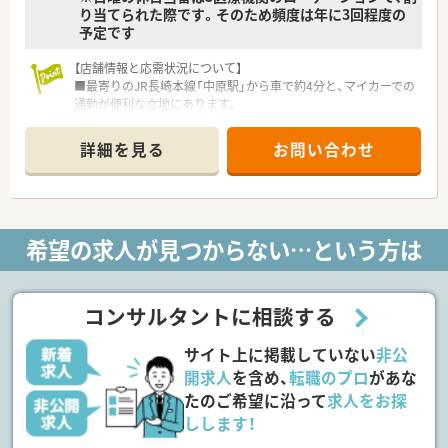
り当てられた際です。そのため頻度は年に3回程度の
予定です
【店舗情報と応需状況について】
■最寄りのJR長崎本線「中原駅」から車で約4分と、マイカーでの
通勤が便利な立地にあります。
■門前の総合病院から多岐にわたる処方箋を応需しており、特に
小児科と整形外科の割合が多いです。
詳細を見る
お問い合わせ
■薬剤師は常勤4名、パート1名が在籍しており、常に3〜4名体制
で協力しながら業務を進めています。
【法人特徴について】
■薬剤師会が運営する会営薬局であり、地域における薬局の模範
希望の求人が見つからない…という方は
となるべく先進的な活動を行っています。
■代表は複数の薬局を経営しており、そのノウハウを活かした安
定した経営基盤が大きな特徴です。
■会営薬局として法令遵守の意識が非常に高く、労務管理が徹底
コンサルタントに相談する
されているため安心して長く働けます。
サイト上に掲載していない
非公
【勤務実態について】
■勤務終了時間の18:00には終礼を行う文化が根付いており、日
開求人
を含め、
転職のプロ
があな
常的に残業はほとんどありません。
たのご希望に沿って
求人をお探
■業務が集中した場合でも、薬歴入力のために週1日程度残業が
しします！
発生するくらいで、残業時間は僅少です。
■土日祝日は基本的にお休みで、プライベートの時間をしっかり