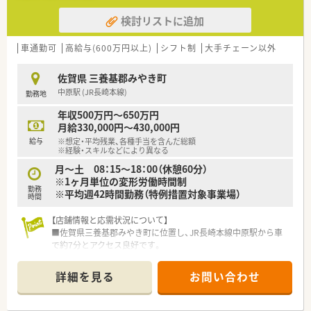
検討リストに追加
車通勤可
高給与(600万円以上)
シフト制
大手チェーン以外
佐賀県 三養基郡みやき町
中原駅 (JR長崎本線)
勤務地
年収500万円～650万円
月給330,000円～430,000円
給与
※想定・平均残業、各種手当を含んだ総額
※経験・スキルなどにより異なる
月～土 08：15～18：00（休憩60分）
※1ヶ月単位の変形労働時間制
勤務
※平均週42時間勤務（特例措置対象事業場）
時間
【店舗情報と応需状況について】
■佐賀県三養基郡みやき町に位置し、JR長崎本線中原駅から車
で約7分とアクセス良好です。
■主な応需科目は精神科と循環器科で、1日あたり50～60枚の処
方箋に対応しています。
詳細を見る
お問い合わせ
■薬剤師は常勤3名、パート1名が在籍しており、事務も常勤2名、
パート1名と充実した人員体制です。