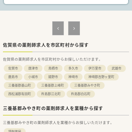
と確保しながら働くことが可能です。
【職場環境と雰囲気】
■錠剤自動分包機や監査システムなどを導入しており、薬剤師の
業務負担を軽減する設備が整っています。
■糖尿病療養指導士の資格を持つ経験豊富な先輩薬剤師が2名在
籍し、専門的な指導を受けられます。
■常に複数の薬剤師で業務を行う体制のため、分からないことが
佐賀県の薬剤師求人を市区町村から探す
あってもすぐに質問や相談ができます。
佐賀県の薬剤師求人を市区町村からお探しいただけます。
佐賀市
唐津市
鳥栖市
多久市
伊万里市
武雄市
鹿島市
小城市
嬉野市
神埼市
神埼郡吉野ヶ里町
三養基郡基山町
三養基郡上峰町
三養基郡みやき町
西松浦郡有田町
杵島郡江北町
杵島郡白石町
三養基郡みやき町の薬剤師求人を業種から探す
三養基郡みやき町の薬剤師求人を業種からお探しいただけます。
調剤薬局