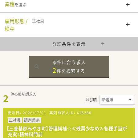
業種
を選ぶ
雇用形態 /
正社員
給与
詳細条件を表示
条件に合う求人
2
件を
検索する
2
件の薬剤師求人
並び順
更新日：
2026/07/01
薬剤師求人ID：
415280
正社員
調剤薬局
【三養基郡みやき町】管理候補☆≪残業少なめ≫各種手当が
充実！精神科門前