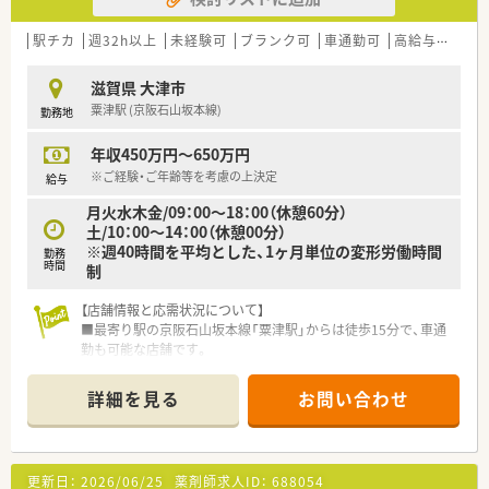
駅チカ
週32h以上
未経験可
ブランク可
車通勤可
高給与(600万円以上)
滋賀県 大津市
粟津駅 (京阪石山坂本線)
勤務地
年収450万円～650万円
※ご経験・ご年齢等を考慮の上決定
給与
月火水木金/09：00～18：00（休憩60分）
土/10：00～14：00（休憩00分）
※週40時間を平均とした、1ヶ月単位の変形労働時間
勤務
時間
制
【店舗情報と応需状況について】
■最寄り駅の京阪石山坂本線「粟津駅」からは徒歩15分で、車通
勤も可能な店舗です。
■近隣の基幹病院から総合科目の処方箋を応需しており、幅広い
知識を習得できます。
詳細を見る
お問い合わせ
■処方箋は1日あたり30枚から40枚程度で、現在4名の薬剤師が
在籍しています。
【法人特徴について】
更新日：
2026/06/25
薬剤師求人ID：
688054
■滋賀県を中心に30店舗以上を展開し、臨床検査事業を母体と