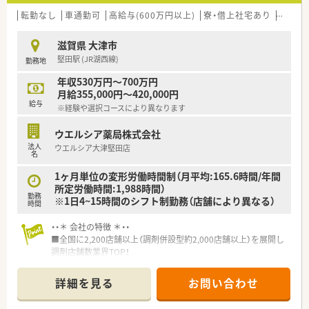
転勤なし
車通勤可
高給与(600万円以上)
寮・借上社宅あり
管理薬
滋賀県 大津市
堅田駅 (JR湖西線)
勤務地
年収530万円～700万円
月給355,000円～420,000円
給与
※経験や選択コースにより異なります
ウエルシア薬局株式会社
法人
ウエルシア大津堅田店
名
1ヶ月単位の変形労働時間制（月平均:165.6時間/年間
所定労働時間:1,988時間）
勤務
※1日4~15時間のシフト制勤務（店舗により異なる）
時間
・・＊ 会社の特徴 ＊・・
■全国に2,200店舗以上（調剤併設型約2,000店舗以上）を展開し
調剤店舗数業界TOP！
■店舗拡大に伴いキャリアアップできるポジションが多数あり！
頑張り次第で高給与も可能！
詳細を見る
お問い合わせ
■経験や勤務コースによりますが、経験の少ない方でも500万前
半スタートと業界TOP水準！