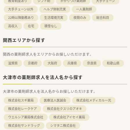
教育制度あり
シフト制
かかりつけ薬剤師
大手チェーン
大手チェーン以外
ヘルプ体制充実
一人薬剤師
22時以降勤務あり
生活環境充実
夜間のみ
総合科目
高収入
在宅
積雪なし
関西エリアから探す
関西の薬剤師求人をエリアからお探しいただけます。
滋賀県
京都府
大阪府
兵庫県
奈良県
和歌山県
大津市の薬剤師求人を法人名から探す
大津市の薬剤師求人を法人名からお探しいただけます。
株式会社スギ薬局
医療法人医誠会
株式会社メディカル一光
株式会社レークケア
株式会社クスリのアオキ
ウエルシア薬局株式会社
株式会社アイセイ薬局
株式会社サンドラッグ
シマタニ株式会社