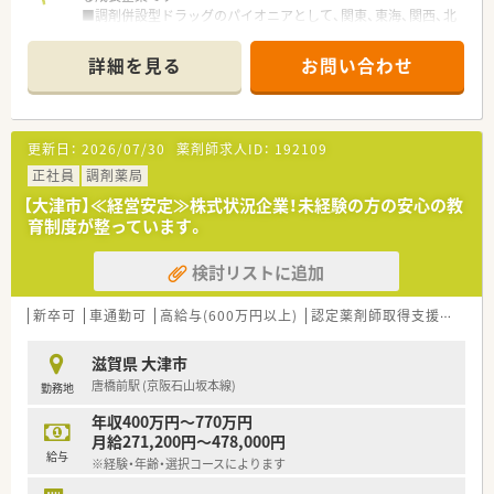
■調剤併設型ドラッグのパイオニアとして、関東、東海、関西、北
陸・信州を中心に約1,700店舗以上を展開しています
■研修制度は様々なプランがあり、集合研修だけでなく任意で受
詳細を見る
お問い合わせ
講可能な研修も幅広く用意されています
■店舗で活躍する従業員、社外で活躍する従業員、将来経営幹部
となる従業員など、薬剤師として様々な活躍ができるフィールド
を用意されています
更新日：
2026/07/30
薬剤師求人ID：
192109
■総合薬剤師・調剤薬剤師（土日休み・19時までの勤務）どちらか
の働き方を選択できます
正社員
調剤薬局
■調剤併設型だけでなく「医療モール・クリニック併設店舗」「敷
【大津市】≪経営安定≫株式状況企業！未経験の方の安心の教
地内薬局」「訪問調剤特化型店舗」など様々な店舗を運営してい
育制度が整っています。
ます
■在宅医療にも積極的取り組んでおり「訪問調剤特化型店舗」を
検討リストに追加
50店舗以上、無菌調剤室は業界最多の51店舗設置しています
■「プラチナくるみん認定企業」「健康経営優良法人2023（大規模
法人部門）認定」等を取得し一人ひとりが働きやすい環境が整備
新卒可
車通勤可
高給与(600万円以上)
認定薬剤師取得支援あり
されています
■充実した研修制度、人事制度、評価制度、キャリア支援制度等
滋賀県 大津市
があるのも特徴です
唐橋前駅 (京阪石山坂本線)
勤務地
年収400万円～770万円
月給271,200円～478,000円
給与
※経験・年齢・選択コースによります