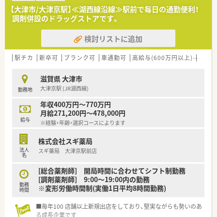
■チームワークを大切にし、主体的に行動できる方や、将来的に
【大津市/大津京駅】≪湖西線沿線≫駅前で毎日の通勤便利！
キャリアアップを目指したい方を求めています。
調剤併設のドラッグストアです。
【こんな取り組みをしています】
検討リストに追加
■最新の薬歴システムや調剤過誤防止システムを導入し、業務の
効率化と安全性の向上を常に図っています。
■社員の経済的負担を軽減するため、独自の奨学金返済支援制度
駅チカ
新卒可
ブランク可
車通勤可
高給与(600万円以上)
認定
を設けており、多くの利用実績がございます。
■社員やその家族が全国の保養施設を利用できるなど、仕事以外
滋賀県 大津市
のプライベートの充実も手厚くサポートします。
大津京駅 (JR湖西線)
勤務地
【こんな方にオススメ】
年収400万円～770万円
■安定した大手企業で働きながら、総合病院門前で薬剤師として
月給271,200円～478,000円
のスキルを総合的に高めたい方におすすめです。
給与
※経験・年齢・選択コースによります
■将来は店舗の管理職や本部職、ひいては経営層など多彩なキャ
リアパスを描きたいと考えている方におすすめです。
株式会社スギ薬局
■年収や休日、福利厚生といった待遇面を重視し、安心して長く
法人
スギ薬局 大津京駅前店
働き続けられる職場環境を求める方におすすめです。
名
[総合薬剤師] 開局時間に合わせてシフト制勤務
[調剤薬剤師] 9:00～19:00内の勤務
勤務
※変形労働時間制(実働1日平均8時間勤務)
時間
■毎年100 店舗以上新規出店をしており、堅実ながらも勢いのあ
る成長企業です