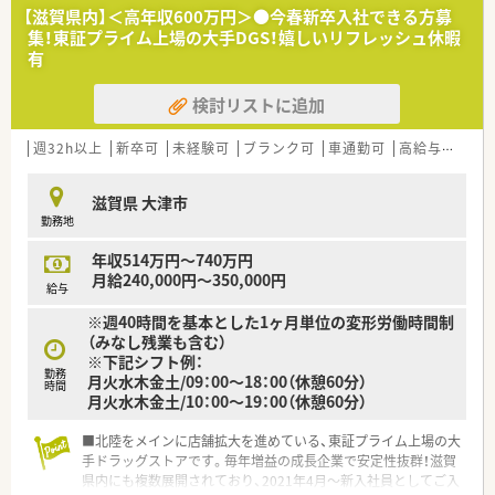
減しクレームの発生を未然に防ぐことで、従業員の方々を守る取
【滋賀県内】＜高年収600万円＞●今春新卒入社できる方募
り組みがなされています。
集！東証プライム上場の大手DGS！嬉しいリフレッシュ休暇
有
★コンサルタントからのオススメポイント★
■地域に根差して長く勤務したいという方には、残業も少ない地
検討リストに追加
域限定社員の選択肢もございますので、ライフイベントに合わせ
た就業も可能です。
■ドラッグストア部門と調剤部門で配属が分かれており、医療事
週32h以上
新卒可
未経験可
ブランク可
車通勤可
高給与(600万円以上)
務スタッフも常駐している為、薬剤師業務に注力できる環境が整
っております。※OTC領域を学ぶために、配属店舗のエリア内に
滋賀県 大津市
て3か月程研修を設けられております。
勤務地
年収514万円～740万円
月給240,000円～350,000円
給与
※週40時間を基本とした1ヶ月単位の変形労働時間制
（みなし残業も含む）
※下記シフト例：
勤務
月火水木金土/09：00～18：00（休憩60分）
時間
月火水木金土/10：00～19：00（休憩60分）
■北陸をメインに店舗拡大を進めている、東証プライム上場の大
手ドラッグストアです。毎年増益の成長企業で安定性抜群！滋賀
県内にも複数展開されており、2021年4月～新入社員としてご入