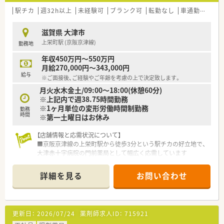
駅チカ
週32h以上
未経験可
ブランク可
転勤なし
車通勤可
教
滋賀県 大津市
上栄町駅 (京阪京津線)
勤務地
年収450万円～550万円
月給270,000円～343,000円
給与
※ご面接後、ご経験やご年齢を考慮の上で決定致します。
月火水木金土/09:00～18:00(休憩60分)
※上記内で週38.75時間勤務
※1ヶ月単位の変形労働時間制勤務
勤務
時間
※第一土曜日はお休み
【店舗情報と応需状況について】
■京阪京津線の上栄町駅から徒歩3分という駅チカの好立地で、
大津赤十字病院の門前薬局として幅広く応需しています
■処方箋枚数は1日130枚ほどで総合科目に対応しており、薬剤
師は常時6名から7名体制で手厚く配置されています
詳細を見る
お問い合わせ
■事務スタッフも4名体制と充実しており、2階建ての店舗では
ベルトコンベアを活用してスムーズに業務を行っています
【法人特徴について】
更新日：
2026/07/24
薬剤師求人ID：
715921
■近畿エリアにて7店舗を経営しており、新規出店も行うなど安