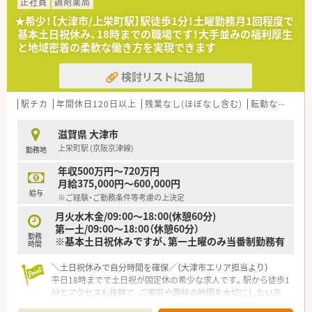
定した基盤と勢いを兼ね備えた成長を続ける企業です
正社員
調剤薬局
■代表はMR出身で現場への理解が深く、明るく楽しく元気よく
★希少！【大津市/上栄町駅】駅徒歩1分！土曜勤務月1回程度で
をモットーに従業員が満足できる環境を整えています
基本土日祝休み、18時までの職場です！大手並みの福利厚生
■離職率が非常に低いことが大きな特徴で、5年から10年の間、
と地域密着の柔軟な働き方を実現できます
離職者が出ていない店舗も多数存在している法人です
検討リストに追加
【求人情報について】
■正社員の募集で想定年収は450万円から550万円となってお
り、経験や前職の給与を考慮して柔軟に決定されます
駅チカ
年間休日120日以上
残業なし(ほぼなし含む)
転勤なし
高給
■認定薬剤師の資格取得者には月々5000円の補助が出るなど、
スキルアップを目指す方への支援制度も整っています
滋賀県 大津市
■転勤は希望しない限り発生しないため、滋賀の地で腰を据えて
上栄町駅 (京阪京津線)
勤務地
長く勤務を続けたい方に最適な雇用条件の求人です
年収500万円～720万円
【勤務実態について】
月給375,000円～600,000円
■1日の労働時間を7.75時間として計算しており、月間の所定労
給与
※ご経験・ご勤務条件等考慮の上決定
働時間が短いため無理なく働くことが可能です
■残業は全店で抑制されており、月平均10時間以下と少ないた
月火水木金/09:00～18:00(休憩60分)
め、仕事と私生活のバランスが保ちやすいです
第一土/09:00～18:00（休憩60分）
勤務
■有給休暇の消化率は当年付与分の90％近くと非常に高く、管
※基本土日祝休みですが、第一土曜のみ当番制勤務有
時間
理職を含めて積極的に休暇を取得する文化があります
＼土日祝休みで自分時間を確保／（大津市エリア担当より）
平日18時までで土日祝が固定休の希少な求人です。駅から徒歩1
分とアクセスも抜群で、ご家庭や趣味の時間を大切にしたい方
に、これ以上ない環境が整っています。