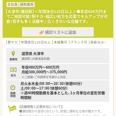
する安定企業です。
正社員
調剤薬局
■ライフケア事業との連携も強みで、在宅医療にもスムーズに対
【大津市/瀬田駅】＜年間休日120日以上＞●年収600万円ま
応できる体制があります。
でご相談可能！駅チカ・幅広い処方を応需でキルアップが可
■「社員とその家族が幸せに働けること」を理念とし、働きやす
能！若手も多く活躍中♪広くきれいな店舗です。
い環境づくりを推進します。
検討リストに追加
【求人情報について】
■ご経験やスキルに応じて、年収450万円から最大650万円まで
ご提示が可能です。
駅チカ
年間休日120日以上
未経験可
ブランク可
高給与(600万円以上)
■住宅手当や扶養手当など、ライフステージに合わせた各種手当
が整備されています。
滋賀県 大津市
■福利厚生として保養施設の利用やOTCの割引制度があり、生活
瀬田駅 (JR東海道本線)
勤務地
面もサポートします。
年収480万円～600万円
【こんな取り組みをしています】
月給300,000円～375,000円
■物価高騰に対応するため、全正社員へ一律4万円のインフレ手
給与
※ご経験・ご年齢等を考慮の上決定
当を支給しました。
月火水木金/09：00～20：30（休憩60分）
■社員が安心して働けるよう、希望者には抗原検査キットを月2
土/09：00～17：00（休憩60分）
回無料で配布しています。
※週40時間勤務を基本とした、1ヶ月単位の変形労働
■現場の意見を大切にしており、ブロック制を導入し意見を吸い
勤務
時間
時間制
上げる仕組みがあります。
【店舗情報と応需状況について】
■瀬田駅から徒歩1分という、非常に便利な立地が魅力です。
■内科や小児科など面で1日に約160枚応需しており、幅広い経