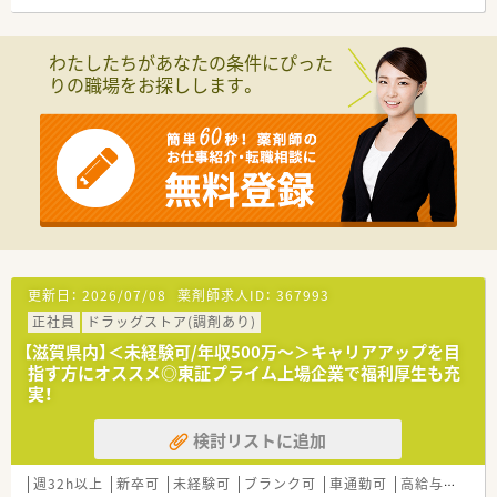
■職種や職域に合わせ、豊富な社内研修や外部組織と連携した研
修を用意されています
■薬剤師が中心の会社だからこそ活躍できるキャリアパスが多
わたしたちがあなたの条件にぴった
種多様に用意されています。
りの職場をお探しします。
■店舗拡大に伴い、エリアマネジャーや営業部長等のマネジメン
トのポジションも増えます。
■在宅や教育等の専門性を活かせるスペシャリストを目指すこ
とも可能です。
■その他にも、管理部門や商品部門等の本社スタッフなど活動領
域は多種多様です。
■在宅実施店舗は年々増加しており、在宅医療へもしっかりと関
わる事ができます。
■育児休暇は3歳まで取得が可能で、時短制度は小学5年生まで
時短勤務ができるよう変更予定です。
■年間休日が120日とワークライフバランスが整っています
更新日：
2026/07/08
薬剤師求人ID：
367993
■日用品から常備薬まで、従業員割引制度など嬉しいメリットも
正社員
ドラッグストア(調剤あり)
たくさんあります！
【滋賀県内】＜未経験可/年収500万～＞キャリアアップを目
指す方にオススメ◎東証プライム上場企業で福利厚生も充
実！
検討リストに追加
週32h以上
新卒可
未経験可
ブランク可
車通勤可
高給与(600万円以上)