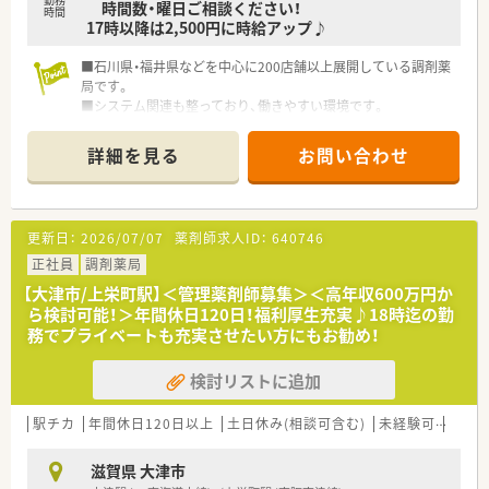
時間数・曜日ご相談ください！
きます。
時間
17時以降は2,500円に時給アップ♪
【職場環境と雰囲気】
■石川県・福井県などを中心に200店舗以上展開している調剤薬
■駅チカの便利な立地ながらも、地域の方々との関わりを大切に
局です。
する温かい雰囲気があり、患者様とじっくり向き合える職場で
■システム関連も整っており、働きやすい環境です。
す。
■小規模なチーム構成だからこそスタッフ間の連携が非常に密
であり、意見交換も活発に行われるアットホームな環境です。
詳細を見る
お問い合わせ
■白衣の貸与や薬剤師会への加入支援など、薬剤師が専門業務に
集中できるように細やかなサポート体制が整えられています。
更新日：
2026/07/07
薬剤師求人ID：
640746
正社員
調剤薬局
【大津市/上栄町駅】＜管理薬剤師募集＞＜高年収600万円か
ら検討可能！＞年間休日120日！福利厚生充実♪18時迄の勤
務でプライベートも充実させたい方にもお勧め！
検討リストに追加
駅チカ
年間休日120日以上
土日休み(相談可含む)
未経験可
ブラ
滋賀県 大津市