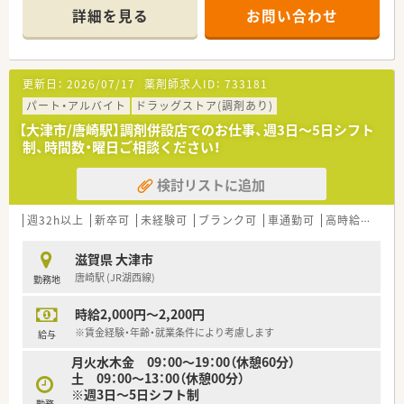
詳細を見る
お問い合わせ
【店舗情報と応需状況について】
■京阪京津線の上栄町駅から徒歩1分という好立地にあり、近隣
にある大津赤十字病院の処方箋をメインに受け付けています。
■内科や循環器科をはじめ、小児科や心療内科など非常に多岐に
更新日：
2026/07/17
薬剤師求人ID：
733181
わたる科目を応需しており、1日平均50枚ほど対応します。
■広域からの処方箋に対応するため、備蓄医薬品の種類も豊富に
パート・アルバイト
ドラッグストア(調剤あり)
揃っており、薬剤師として幅広い知見を得られる環境です。
【大津市/唐崎駅】調剤併設店でのお仕事、週3日～5日シフト
制、時間数・曜日ご相談ください！
【求人情報について】
■正社員として安定して勤務できる環境が整っており、平日は
検討リストに追加
18時までの勤務で残業もほとんどないため無理なく働けます。
■給与はご経験や前職の条件を最大限に考慮して決定され、昇給
制度も整っているため、長期的なモチベーションに繋がります。
週32h以上
新卒可
未経験可
ブランク可
車通勤可
高時給(2,500円以上)
■転勤なしの条件で勤務することが可能なため、住み慣れた滋賀
県エリアでじっくりと腰を据えてキャリアを築いていけます。
滋賀県 大津市
唐崎駅 (JR湖西線)
勤務地
【想定される業務内容】
■総合病院門前の薬局として、調剤業務から監査、服薬指導、そ
時給2,000円～2,200円
してOTC医薬品の販売まで幅広い業務を経験することが可能で
す。
※賃金経験・年齢・就業条件により考慮します
給与
■複数の科目を同時に受けることが多いため、処方内容の精査
月火水木金 09：00～19：00（休憩60分）
や、患者様への分かりやすい丁寧な説明が主な役割となります。
土 09：00～13：00（休憩00分）
■在宅医療にも注力している法人であるため、外来業務だけでな
※週3日～5日シフト制
く地域に根ざした訪問薬剤管理などの業務にも携わることがで
勤務