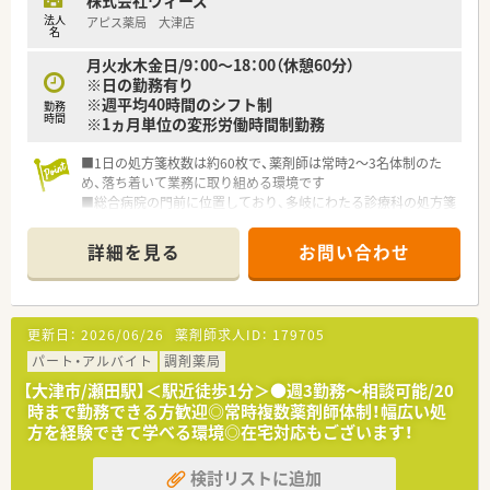
法人
アピス薬局 大津店
名
月火水木金日/9：00～18：00（休憩60分）
※日の勤務有り
※週平均40時間のシフト制
勤務
時間
※1ヵ月単位の変形労働時間制勤務
■1日の処方箋枚数は約60枚で、薬剤師は常時2〜3名体制のた
め、落ち着いて業務に取り組める環境です
■総合病院の門前に位置しており、多岐にわたる診療科の処方箋
を応需するため幅広い知識が身につきます
■日曜日のみのご勤務も相談可能！日曜日のご勤務が可能な方は
詳細を見る
お問い合わせ
時給3,000円でのご相談も可能です
更新日：
2026/06/26
薬剤師求人ID：
179705
パート・アルバイト
調剤薬局
【大津市/瀬田駅】＜駅近徒歩1分＞●週3勤務～相談可能/20
時まで勤務できる方歓迎◎常時複数薬剤師体制！幅広い処
方を経験できて学べる環境◎在宅対応もございます！
検討リストに追加