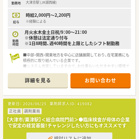
大津京駅 (JR湖西線)
勤務地
■全国転勤可能な方を対象に最大5年間の奨学金返済サポート制
度があり、若手薬剤師を支援します。
時給2,000円～2,200円
【こんな方が活躍中】
※経験による
給与
■平均年齢は40歳と同規模チェーンと比較して高めであり、落
月火水木金土日祝/9：00～21：00
ち着いた環境で長く働く方が多いです。
※休憩は法定通り付与
■定着率が良くベテラン層も活躍しているため、経験の浅い方で
勤務
※1日8時間、週40時間を上限としたシフト制勤務
も安心して指導を受けられます。
時間
■子育て中の薬剤師も多く在籍しており、互いに協力し合いなが
ら業務を進める風土があります。
■中部・関西・関東地方を中心に店舗展開しており、在宅業務にも
積極的に取り組んでいる企業です。
■システム充実していますので、お仕事もいただきやすい環境で
す。
詳細を見る
お問い合わせ
更新日：
2026/06/25
薬剤師求人ID：
419082
正社員
調剤薬局
【大津市/粟津駅】＜総合病院門前＞●臨床検査が母体の企業
で安定の経営基盤！チャレンジしたい方にもオススメです
検討リストに追加