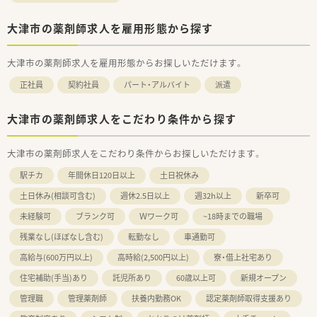
大津市の薬剤師求人を雇用形態から探す
大津市の薬剤師求人を雇用形態からお探しいただけます。
正社員
契約社員
パート・アルバイト
派遣
大津市の薬剤師求人をこだわり条件から探す
大津市の薬剤師求人をこだわり条件からお探しいただけます。
駅チカ
年間休日120日以上
土日祝休み
土日休み(相談可含む)
週休2.5日以上
週32h以上
新卒可
未経験可
ブランク可
Ｗワーク可
~18時までの職場
残業なし(ほぼなし含む)
転勤なし
車通勤可
高給与(600万円以上)
高時給(2,500円以上)
寮・借上社宅あり
住宅補助(手当)あり
託児所あり
60歳以上可
新規オープン
管理職
管理薬剤師
扶養内勤務OK
認定薬剤師取得支援あり