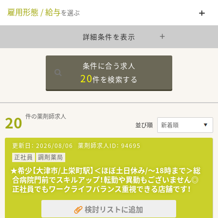
雇用形態 / 給与
を選ぶ
詳細条件を表示
条件に合う求人
20
件を
検索する
20
件の薬剤師求人
並び順
更新日：
2026/08/06
薬剤師求人ID：
94695
正社員
調剤薬局
★希少【大津市/上栄町駅】＜ほぼ土日休み/～18時まで＞総
合病院門前でスキルアップ！転勤や異動もございません◎
正社員でもワークライフバランス重視できる店舗です！
検討リストに追加