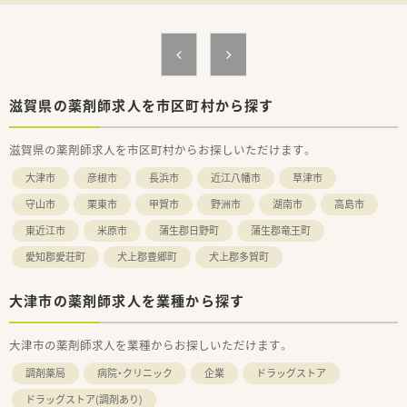
■新生活をスタートしたばかりの方や、ご自身のペースを大切に
しながら健康的に働き続けたい方を求めています。
【法人特徴について】
■東証プライム市場に上場している大手企業のグループ会社で
あり、極めて安定した経営基盤を誇っているのが強みです。
■全国に多数 of 店舗を展開しており、コンプライアンスの遵守
滋賀県の薬剤師求人を市区町村から探す
を徹底したクリーンで安心できる労働環境を整えています。
■女性の管理職やエリア長が多数活躍しており、産休や育休を気
滋賀県の薬剤師求人を市区町村からお探しいただけます。
兼ねなく取得できるような優しい社風が定着しています。
大津市
彦根市
長浜市
近江八幡市
草津市
【求人情報について】
■勤務薬剤師としての採用を行っており、これまでの実務経験や
守山市
栗東市
甲賀市
野洲市
湖南市
高島市
ご年齢などを最大限に考慮して待遇が決定されます。
東近江市
米原市
蒲生郡日野町
蒲生郡竜王町
■想定される提示年収は450万円から600万円となっており、高
い専門性や経験をお持ちであれば高収入が可能です。
愛知郡愛荘町
犬上郡豊郷町
犬上郡多賀町
■福利厚生として財形貯蓄制度や持株会が用意されているほか、
各種お祝い金や見舞金の制度も手厚く完備されています。
大津市の薬剤師求人を業種から探す
大津市の薬剤師求人を業種からお探しいただけます。
調剤薬局
病院・クリニック
企業
ドラッグストア
ドラッグストア(調剤あり)