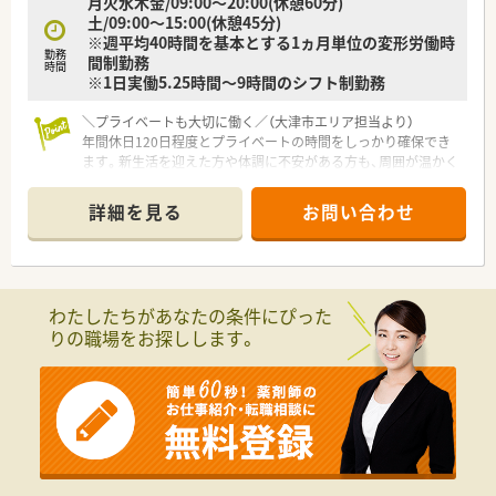
月火水木金/09:00～20:00(休憩60分)
ており、急な休みも安心です。
土/09:00～15:00(休憩45分)
■未経験やブランクのある方には、教育担当者がマンツーマンで
※週平均40時間を基本とする1ヵ月単位の変形労働時
丁寧に指導する文化があります。
勤務
間制勤務
時間
※1日実働5.25時間～9時間のシフト制勤務
＼プライベートも大切に働く／（大津市エリア担当より）
年間休日120日程度とプライベートの時間をしっかり確保でき
ます。新生活を迎えた方や体調に不安がある方も、周囲が温かく
サポートする環境ですのでご安心ください。
＊------------------------------------------＊
詳細を見る
お問い合わせ
【店舗情報と応需状況について】
■最寄り駅である堅田駅から徒歩15分ほどの場所に位置してお
り、複数名体制で協力し合いながら運営しています。
■総合病院の門前に店舗を構えているため、内科や整形外科をは
わたしたちがあなたの条件にぴった
じめとする多種多様な科目の処方箋を応需しています。
りの職場をお探しします。
■1日あたり70～90枚ほどの処方箋を受け付けているほか、施設
や居宅への在宅業務にも積極的に取り組んでいます。
【募集背景と求める人物像について】
■現在はさらなる体制強化を目指した欠員補充の募集を行って
おり、周囲のスタッフと連携できる方を急募しています。
■調剤業務の経験者はもちろんのこと、経験が浅い方やブランク
から復帰して長く勤務したいという方も歓迎いたします。