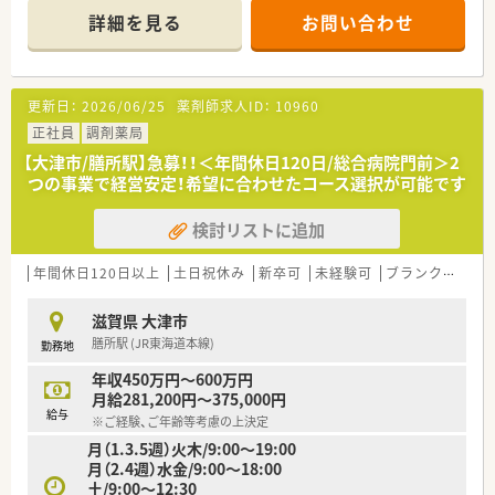
社共有しています
詳細を見る
お問い合わせ
更新日：
2026/06/25
薬剤師求人ID：
10960
正社員
調剤薬局
【大津市/膳所駅】急募！！＜年間休日120日/総合病院門前＞2
つの事業で経営安定！希望に合わせたコース選択が可能です
検討リストに追加
年間休日120日以上
土日祝休み
新卒可
未経験可
ブランク可
高給
滋賀県 大津市
膳所駅 (JR東海道本線)
勤務地
年収450万円～600万円
月給281,200円～375,000円
給与
※ご経験、ご年齢等考慮の上決定
月（1.3.5週）火木/9:00～19:00
月（2.4週）水金/9:00～18:00
土/9:00～12:30