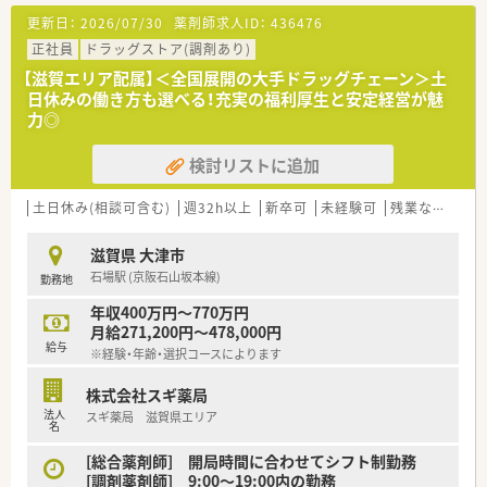
を用意されています
更新日：
2026/07/30
薬剤師求人ID：
436476
■総合薬剤師・調剤薬剤師（土日休み・19時までの勤務）どちらか
の働き方を選択できます
正社員
ドラッグストア(調剤あり)
■調剤併設型だけでなく「医療モール・クリニック併設店舗」「敷
【滋賀エリア配属】＜全国展開の大手ドラッグチェーン＞土
地内薬局」「訪問調剤特化型店舗」など様々な店舗を運営してい
日休みの働き方も選べる！充実の福利厚生と安定経営が魅
ます
力◎
■在宅医療にも積極的取り組んでおり「訪問調剤特化型店舗」を
50店舗以上、無菌調剤室は業界最多の51店舗設置しています
検討リストに追加
■「プラチナくるみん認定企業」「健康経営優良法人2023（大規模
法人部門）認定」等を取得し一人ひとりが働きやすい環境が整備
されています
土日休み(相談可含む)
週32h以上
新卒可
未経験可
残業なし(ほぼなし含む)
■充実した研修制度、人事制度、評価制度、キャリア支援制度等
があるのも特徴です
滋賀県 大津市
石場駅 (京阪石山坂本線)
勤務地
年収400万円～770万円
月給271,200円～478,000円
給与
※経験・年齢・選択コースによります
株式会社スギ薬局
法人
スギ薬局 滋賀県エリア
名
[総合薬剤師] 開局時間に合わせてシフト制勤務
[調剤薬剤師] 9:00～19:00内の勤務