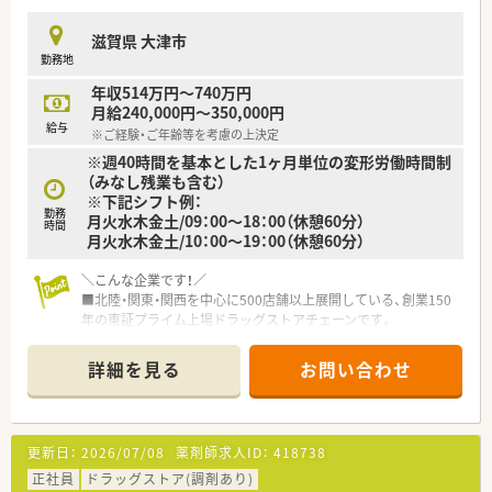
滋賀県 大津市
勤務地
年収514万円～740万円
月給240,000円～350,000円
給与
※ご経験・ご年齢等を考慮の上決定
※週40時間を基本とした1ヶ月単位の変形労働時間制
（みなし残業も含む）
※下記シフト例：
勤務
月火水木金土/09：00～18：00（休憩60分）
時間
月火水木金土/10：00～19：00（休憩60分）
＼こんな企業です！／
■北陸・関東・関西を中心に500店舗以上展開している、創業150
年の東証プライム上場ドラッグストアチェーンです。
■「近くて便利なドラッグストア、かかりつけ薬局」をコンセプ
トに、調剤部門やビューティー部門・フード部門など様々な業態
詳細を見る
お問い合わせ
の部門を1店舗に集約したお店作りが特徴です。
＼職場環境は？／
■座り投薬により、患者様とじっくりお話しすることができま
更新日：
2026/07/08
薬剤師求人ID：
418738
す。
■待合室には無料ドリンクサービスなど患者様のストレスを軽
正社員
ドラッグストア(調剤あり)