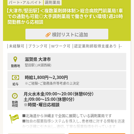
パート・アルバイト
調剤薬局
【大津市/堅田駅】＜複数薬剤師体制＞総合病院門前薬局！車
での通勤も可能◎大手調剤薬局で働きやすい環境！週20時
間勤務から応相談
検討リストに追加
未経験可
ブランク可
Ｗワーク可
認定薬剤師取得支援あり
教育制
滋賀県 大津市
堅田駅 (JR湖西線)
勤務地
時給1,800円～2,300円
※ご経験・ご勤務条件等考慮の上決定
給与
月火水木金/09:00～20:00（休憩60分）
土/09:00～15:00（休憩0分）
勤務
※時間・曜日応相談
時間
■北海道から沖縄まで全国に展開している調剤薬局です
■独自の服薬指導システムを導入し、患者様に対する情報を迅速
かつ正確に引き出し、適切、丁寧な服薬指導を行っています
■学会発表は日々の取り組みから奨励し、調剤過誤防止なども全