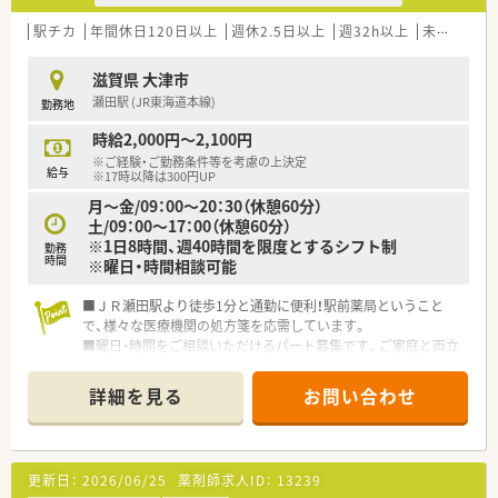
駅チカ
年間休日120日以上
週休2.5日以上
週32h以上
未経験可
滋賀県 大津市
瀬田駅 (JR東海道本線)
勤務地
時給2,000円～2,100円
※ご経験・ご勤務条件等を考慮の上決定
給与
※17時以降は300円UP
月～金/09：00～20：30（休憩60分）
土/09：00～17：00（休憩60分）
※1日8時間、週40時間を限度とするシフト制
勤務
時間
※曜日・時間相談可能
■ＪＲ瀬田駅より徒歩1分と通勤に便利！駅前薬局ということ
で、様々な医療機関の処方箋を応需しています。
■曜日・時間をご相談いただけるパート募集です。ご家庭と両立
いただきながらご勤務いただけます。
■17時～は時給ＵＰ！夜間帯にご勤務いただける方も大歓迎で
詳細を見る
お問い合わせ
す。
更新日：
2026/06/25
薬剤師求人ID：
13239