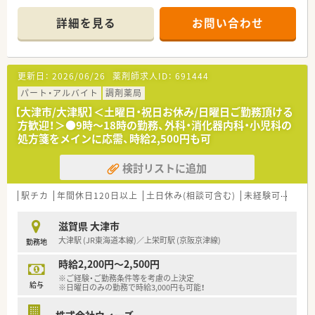
社いただける方を募集しております！
■ワークライフバランスの実現に向けて、年に1度1週間程度の
詳細を見る
お問い合わせ
リフレッシュ休暇を導入したり社宅制度や育休制度などを完備！
その他、日用品やOTC薬の社員割引制度・処方箋補助制度など充
実した福利厚生がございます。
更新日：
2026/06/26
薬剤師求人ID：
691444
パート・アルバイト
調剤薬局
【大津市/大津駅】＜土曜日・祝日お休み/日曜日ご勤務頂ける
方歓迎！＞●9時～18時の勤務、外科・消化器内科・小児科の
処方箋をメインに応需、時給2,500円も可
検討リストに追加
駅チカ
年間休日120日以上
土日休み(相談可含む)
未経験可
ブラ
滋賀県 大津市
大津駅 (JR東海道本線)／上栄町駅 (京阪京津線)
勤務地
時給2,200円～2,500円
※ご経験・ご勤務条件等を考慮の上決定
給与
※日曜日のみの勤務で時給3,000円も可能！
株式会社ウィーズ