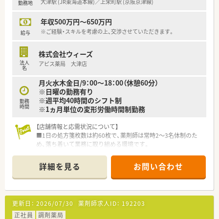
大津駅 (JR東海道本線)／上栄町駅 (京阪京津線)
勤務地
年収500万円～650万円
※ご経験・スキルを考慮の上、交渉させていただきます。
給与
株式会社ウィーズ
法人
アピス薬局 大津店
名
月火水木金日/9：00～18：00（休憩60分）
※日曜の勤務有り
※週平均40時間のシフト制
勤務
時間
※1ヵ月単位の変形労働時間制勤務
【店舗情報と応需状況について】
■1日の処方箋枚数は約60枚で、薬剤師は常時2〜3名体制のた
め、落ち着いて業務に取り組める環境です。
■総合病院の門前に位置しており、多岐にわたる診療科の処方箋
を応需するため幅広い知識が身につきます。
詳細を見る
お問い合わせ
【募集背景と求める人物像について】
■今回は欠員補充のための募集となり、これまでのご経験を活か
して即戦力としてご活躍いただける方を歓迎します。
更新日：
2026/07/30
薬剤師求人ID：
192203
■総合科目を応需するため、多様な処方に触れながら自身のスキ
ルを磨きたいという向上心のある方に最適です。
正社員
調剤薬局