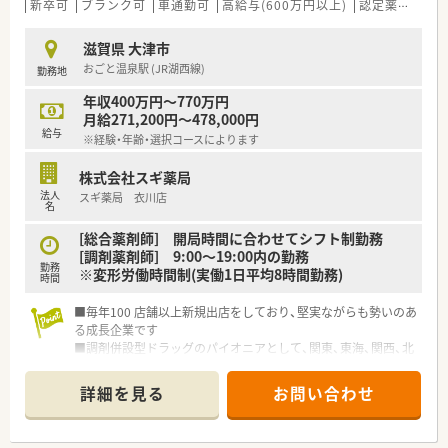
法人部門）認定」等を取得し一人ひとりが働きやすい環境が整備
新卒可
ブランク可
車通勤可
高給与(600万円以上)
認定薬剤師取得支援あり
されています
■充実した研修制度、人事制度、評価制度、キャリア支援制度等
滋賀県 大津市
があるのも特徴です
おごと温泉駅 (JR湖西線)
勤務地
年収400万円～770万円
月給271,200円～478,000円
給与
※経験・年齢・選択コースによります
株式会社スギ薬局
法人
スギ薬局 衣川店
名
[総合薬剤師] 開局時間に合わせてシフト制勤務
[調剤薬剤師] 9:00～19:00内の勤務
勤務
※変形労働時間制(実働1日平均8時間勤務)
時間
■毎年100 店舗以上新規出店をしており、堅実ながらも勢いのあ
る成長企業です
■調剤併設型ドラッグのパイオニアとして、関東、東海、関西、北
陸・信州を中心に約1,700店舗以上を展開しています
■研修制度は様々なプランがあり、集合研修だけでなく任意で受
詳細を見る
お問い合わせ
講可能な研修も幅広く用意されています
■店舗で活躍する従業員、社外で活躍する従業員、将来経営幹部
となる従業員など、薬剤師として様々な活躍ができるフィールド