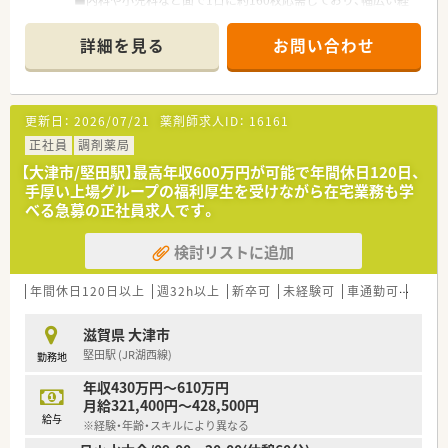
験を積めます。
■薬剤師は常時4～5名、事務スタッフも4名が在籍しており、連
詳細を見る
お問い合わせ
携して業務を進める体制が整っています。
【募集背景と求める人物像について】
■地域への医療提供体制をさらに強化するため、意欲のある正社
更新日：
2026/07/21
薬剤師求人ID：
16161
員薬剤師を増員募集します。
■「なじみの薬局」という理念に共感し、患者様との対話を大切
正社員
調剤薬局
にできる方を求めています。
【大津市/堅田駅】最高年収600万円が可能で年間休日120日、
■充実した教育制度があるため、向上心を持ち、積極的に知識や
手厚い上場グループの福利厚生を受けながら在宅業務も学
スキルを吸収できる方を歓迎します。
べる急募の正社員求人です。
【求人情報について】
検討リストに追加
■ご経験や能力を正当に評価し、年収450万円から550万円の範
囲で優遇いたします。
■年間休日は120日以上あり、完全週休2日制でプライベートも
年間休日120日以上
週32h以上
新卒可
未経験可
車通勤可
高給与
しっかり確保できます。
■住宅手当や扶養手当、退職金制度など、手厚い福利厚生で生活
滋賀県 大津市
をサポートする体制です。
堅田駅 (JR湖西線)
勤務地
【職場環境と雰囲気】
年収430万円～610万円
■創業45年の歴史を持つ安定企業で、優しく包容力のある経営
月給321,400円～428,500円
者のもとで働くことができます。
給与
※経験・年齢・スキルにより異なる
■滋賀県内でのドミナント展開により強固なヘルプ体制が整っ