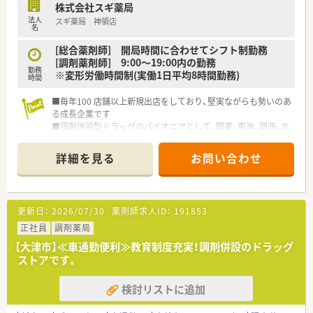
株式会社スギ薬局
法人
スギ薬局 神領店
名
[総合薬剤師] 開局時間に合わせてシフト制勤務
[調剤薬剤師] 9:00～19:00内の勤務
勤務
※変形労働時間制(実働1日平均8時間勤務)
時間
■毎年100 店舗以上新規出店をしており、堅実ながらも勢いのあ
る成長企業です
■調剤併設型ドラッグのパイオニアとして、関東、東海、関西、北
陸・信州を中心に約1,700店舗以上を展開しています
■研修制度は様々なプランがあり、集合研修だけでなく任意で受
詳細を見る
お問い合わせ
講可能な研修も幅広く用意されています
■店舗で活躍する従業員、社外で活躍する従業員、将来経営幹部
となる従業員など、薬剤師として様々な活躍ができるフィールド
を用意されています
更新日：
2026/07/30
薬剤師求人ID：
191853
■総合薬剤師・調剤薬剤師（土日休み・19時までの勤務）どちらか
の働き方を選択できます
正社員
調剤薬局
■調剤併設型だけでなく「医療モール・クリニック併設店舗」「敷
【大津市】≪車通勤便利≫教育制度充実！調剤併設のドラッグ
地内薬局」「訪問調剤特化型店舗」など様々な店舗を運営してい
ストアです。
ます
■在宅医療にも積極的取り組んでおり「訪問調剤特化型店舗」を
検討リストに追加
50店舗以上、無菌調剤室は業界最多の51店舗設置しています
■「プラチナくるみん認定企業」「健康経営優良法人2023（大規模