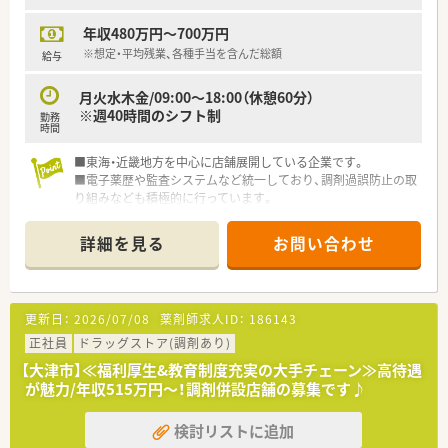
年収480万円～700万円
※想定・平均残業、各種手当を含んだ総額
給与
月火水木金/09:00～18:00（休憩60分）
※週40時間のシフト制
勤務
時間
■東海・近畿地方を中心に店舗展開している企業です。
■電子薬歴や監査システムなど統一しており、調剤過誤防止の取
り組みなども積極的に行っています。
詳細を見る
お問い合わせ
更新日：
2026/07/08
薬剤師求人ID：
186143
正社員
ドラッグストア(調剤あり)
【大津市】≪福利厚生&教育制度充実の大手チェーン≫高待遇
が魅力/年収515万円～！調剤併設店舗の募集です♪
検討リストに追加