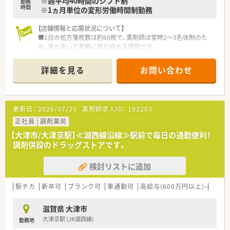
※週平均40時間のシフト制
勤務
時間
※1ヵ月単位の変形労働時間制勤務
【店舗情報と応需状況について】
■1日の処方箋枚数は約60枚で、薬剤師は常時2〜3名体制のた
め、落ち着いて業務に取り組める環境です。
■総合病院の門前に位置しており、多岐にわたる診療科の処方箋
を応需するため幅広い知識が身につきます。
詳細を見る
お問い合わせ
【募集背景と求める人物像について】
■今回は欠員補充のための募集となり、これまでのご経験を活か
して即戦力としてご活躍いただける方を歓迎します。
更新日：
2026/07/30
薬剤師求人ID：
192203
■総合科目を応需するため、多様な処方に触れながら自身のスキ
ルを磨きたいという向上心のある方に最適です。
正社員
調剤薬局
■チームワークを大切にし、主体的に行動できる方や、将来的に
【大津市/大津京駅】≪湖西線沿線≫駅前で毎日の通勤便利！
キャリアアップを目指したい方を求めています。
調剤併設のドラッグストアです。
【こんな取り組みをしています】
検討リストに追加
■最新の薬歴システムや調剤過誤防止システムを導入し、業務の
効率化と安全性の向上を常に図っています。
■社員の経済的負担を軽減するため、独自の奨学金返済支援制度
駅チカ
新卒可
ブランク可
車通勤可
高給与(600万円以上)
認定
を設けており、多くの利用実績がございます。
■社員やその家族が全国の保養施設を利用できるなど、仕事以外
滋賀県 大津市
のプライベートの充実も手厚くサポートします。
大津京駅 (JR湖西線)
勤務地