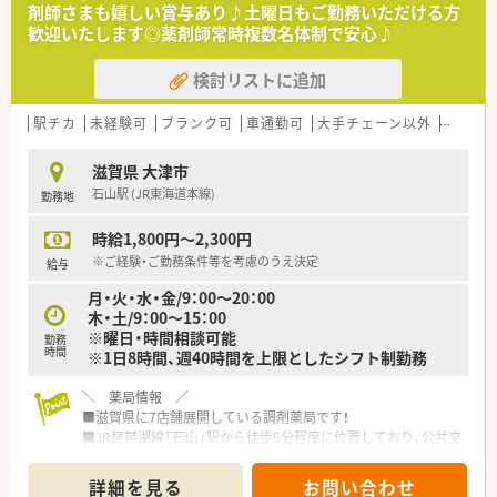
主体的に行動できる方を歓迎いたします
剤師さまも嬉しい賞与あり♪土曜日もご勤務いただける方
■近隣店舗への応援勤務など、状況に応じて柔軟な働き方ができ
歓迎いたします◎薬剤師常時複数名体制で安心♪
る方は特に優遇させていただきます
検討リストに追加
【法人特徴について】
■全国に280店舗以上の調剤薬局を展開し、創業以来無借金経営
を続ける安定した経営基盤が自慢です
駅チカ
未経験可
ブランク可
車通勤可
大手チェーン以外
夜間の
■地域に根差したクリニックとのマンツーマン薬局を基本とし、
患者様と深い信頼関係を築いています
滋賀県 大津市
■社員のアイデアを尊重する自由度の高い社風で、新規出店の際
石山駅 (JR東海道本線)
勤務地
に店舗デザインに関われることもあります
時給1,800円～2,300円
【やりがい/おすすめポイント】
■ご自身の頑張りや会社への貢献度が、年収という形で正当に評
※ご経験・ご勤務条件等を考慮のうえ決定
給与
価されるため高い意欲を維持できます
月・火・水・金/9：00～20：00
■地域に密着したかかりつけ薬局として、患者様の健康を支え、
木・土/9：00～15：00
深い信頼関係を築ける点がやりがいです
※曜日・時間相談可能
■会社都合による転居を伴う異動が可能な方には、月額5万円の
勤務
時間
※1日8時間、週40時間を上限としたシフト制勤務
借り上げ社宅制度が適用されます
＼ 薬局情報 ／
■滋賀県に7店舗展開している調剤薬局です！
■JR琵琶湖線「石山」駅から徒歩5分程度に位置しており、公共交
通でお通いいただけます
■内科の処方箋をメインに応需しています！
詳細を見る
お問い合わせ