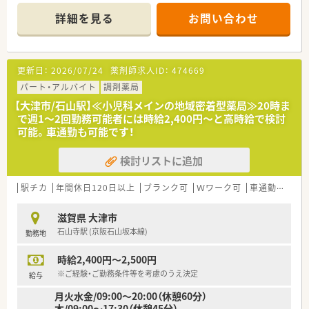
処方箋を応需している小児科が中心です。
詳細を見る
お問い合わせ
■ 薬剤師は5名、事務員は3名体制で、常時複数名体制のためゆと
りをもって安心してご勤務いただけます。
【募集背景と求める人物像について】
更新日：
2026/07/24
薬剤師求人ID：
474669
■ 今回は増員募集であり、将来的に管理薬剤師としてご勤務い
ただける経験者を55歳までの方で募集しています。
パート・アルバイト
調剤薬局
■ ワークライフバランスを重視したい方を歓迎しており、ご経
【大津市/石山駅】≪小児科メインの地域密着型薬局≫20時ま
験・ご希望を考慮して柔軟に採用を進めています。
で週1～2回勤務可能者には時給2,400円～と高時給で検討
■ 経験者を求めていますが、ブランクのある方でも相談可能で
可能。車通勤も可能です！
あり、和気あいあいとした雰囲気で迎えてくれる環境です。
検討リストに追加
【勤務実態について】
■ 年間休日120日以上と休みが多く、ワークライフバランスを取
りながらの勤務が可能な環境です。
駅チカ
年間休日120日以上
ブランク可
Ｗワーク可
車通勤可
高給
■ 残業に関する具体的な時間の情報はありませんが、ワークラ
イフバランスを重視しているため少ないと推測されます。
滋賀県 大津市
■ 週休2日制で夏季・年末年始休暇もあり、プライベートの時間
石山寺駅 (京阪石山坂本線)
勤務地
をしっかり確保できる求人でございます。
時給2,400円～2,500円
※ご経験・ご勤務条件等を考慮のうえ決定
給与
月火水金/09:00～20:00（休憩60分）
木/09:00～17:30（休憩45分）