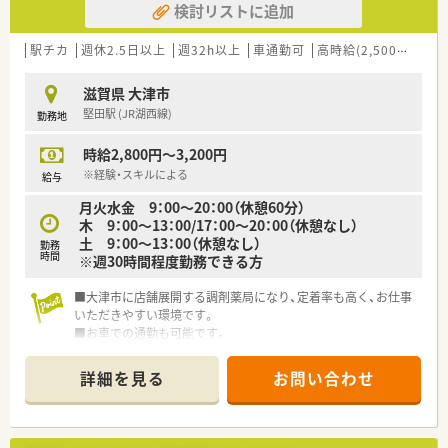
検討リストに追加
【職場環境と雰囲気】
■座って服薬指導ができるカウンターを積極的に導入しており、
駅チカ
週休2.5日以上
週32h以上
車通勤可
高時給(2,500円以上)
薬剤師の身体的な負担を軽減する工夫をしています
■アロマやサプリメントを活用した健康相談も行っており、調剤
滋賀県 大津市
以外の付加価値を患者様に提供できる職場です
堅田駅 (JR湖西線)
勤務地
■現在の管理薬剤師は温和で協力的なため、困ったことがあれば
すぐに相談し合える風通しの良い雰囲気があります
時給2,800円～3,200円
【想定されるキャリアイメージ】
※経験・スキルによる
給与
■マネジメントを目指すコースと、専門性を極めるスペシャリス
月火水金 9：00～20：00（休憩60分）
トコースの2つから将来の目標に合わせて選択できます
木 9：00～13：00/17：00～20：00（休憩なし）
■病院研修の実施や認定薬剤師の取得サポートが充実しており、
土 9：00～13：00（休憩なし）
勤務
働きながら高度な専門性を身につけることが可能です
時間
※週30時間程度勤務できる方
■アロマテラピー検定などの薬剤師以外の資格に対しても手当
が支給されるため、多角的なスキルアップが望めます
■大津市に店舗展開する調剤薬局になり、定着率も高く、お仕事
いただきやすい環境です。
■お車での通勤も可能です。
■週2.3日～でも相談可能です。空いている時間を有効活用しま
せんか？
詳細を見る
お問い合わせ