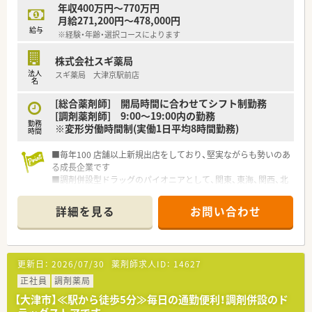
【こんな方にオススメ】
年収400万円～770万円
■安定した大手企業で働きながら、総合病院門前で薬剤師として
月給271,200円～478,000円
のスキルを総合的に高めたい方におすすめです。
給与
※経験・年齢・選択コースによります
■将来は店舗の管理職や本部職、ひいては経営層など多彩なキャ
リアパスを描きたいと考えている方におすすめです。
株式会社スギ薬局
■年収や休日、福利厚生といった待遇面を重視し、安心して長く
法人
スギ薬局 大津京駅前店
働き続けられる職場環境を求める方におすすめです。
名
[総合薬剤師] 開局時間に合わせてシフト制勤務
[調剤薬剤師] 9:00～19:00内の勤務
勤務
※変形労働時間制(実働1日平均8時間勤務)
時間
■毎年100 店舗以上新規出店をしており、堅実ながらも勢いのあ
る成長企業です
■調剤併設型ドラッグのパイオニアとして、関東、東海、関西、北
陸・信州を中心に約1,700店舗以上を展開しています
■研修制度は様々なプランがあり、集合研修だけでなく任意で受
詳細を見る
お問い合わせ
講可能な研修も幅広く用意されています
■店舗で活躍する従業員、社外で活躍する従業員、将来経営幹部
となる従業員など、薬剤師として様々な活躍ができるフィールド
を用意されています
更新日：
2026/07/30
薬剤師求人ID：
14627
■総合薬剤師・調剤薬剤師（土日休み・19時までの勤務）どちらか
の働き方を選択できます
正社員
調剤薬局
■調剤併設型だけでなく「医療モール・クリニック併設店舗」「敷
【大津市】≪駅から徒歩5分≫毎日の通勤便利！調剤併設のド
地内薬局」「訪問調剤特化型店舗」など様々な店舗を運営してい