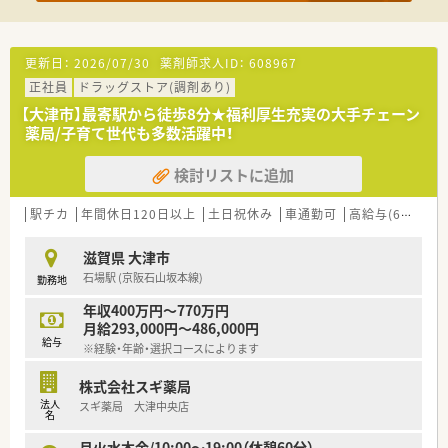
されています
■充実した研修制度、人事制度、評価制度、キャリア支援制度等
があるのも特徴です
更新日：
2026/07/30
薬剤師求人ID：
608967
正社員
ドラッグストア(調剤あり)
【大津市】最寄駅から徒歩8分★福利厚生充実の大手チェーン
薬局/子育て世代も多数活躍中！
検討リストに追加
駅チカ
年間休日120日以上
土日祝休み
車通勤可
高給与(600万円以上)
滋賀県 大津市
石場駅 (京阪石山坂本線)
勤務地
年収400万円～770万円
月給293,000円～486,000円
給与
※経験・年齢・選択コースによります
株式会社スギ薬局
法人
スギ薬局 大津中央店
名
月火水木金/10:00～19:00（休憩60分）