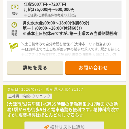
年収500万円～720万円
月給375,000円～600,000円
給与
※ご経験・ご勤務条件等考慮の上決定
月火水木金/09:00～18:00(休憩60分)
第一土/09:00～18:00（休憩60分）
勤務
※基本土日祝休みですが、第一土曜のみ当番制勤務有
時間
＼土日祝休みで自分時間を確保／（大津市エリア担当より）
平日18時までで土日祝が固定休の希少な求人です。駅から徒歩1
分とアクセスも抜群で、ご家庭や趣味の時間を大切にしたい方
に、これ以上ない環境が整っています。
詳細を見る
お問い合わせ
【店舗情報と応需状況について】
■京阪京津線の上栄町駅から徒歩1分という好立地にあり、近隣
にある大津赤十字病院の処方箋をメインに受け付けています。
■内科や循環器科をはじめ、小児科や心療内科など非常に多岐に
更新日：
2026/07/24
薬剤師求人ID：
31307
わたる科目を応需しており、1日平均50枚ほど対応します。
■広域からの処方箋に対応するため、備蓄医薬品の種類も豊富に
正社員
病院・クリニック
揃っており、薬剤師として幅広い知見を得られる環境です。
【大津市/滋賀里駅】≪週35時間の常勤募集≫17時までの勤
務！駅からも徒歩5分と電車通勤も便利です。精神科病院で
【求人情報について】
すが、服薬指導はほとんどなしで安心☆
■正社員として安定して勤務できる環境が整っており、平日は
18時までの勤務で残業もほとんどないため無理なく働けます。
検討リストに追加
■給与はご経験や前職の条件を最大限に考慮して決定され、昇給