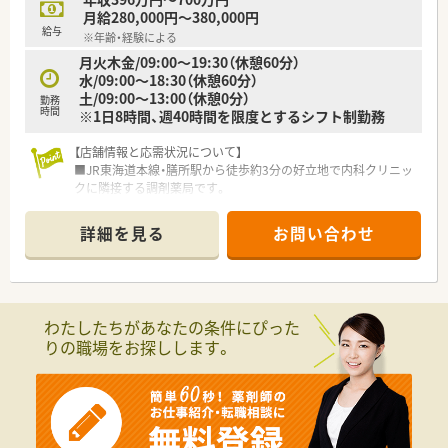
躍しています
月給280,000円～380,000円
■仕事に対して情熱を持ち自ら主体的に動ける方が評価されて
給与
※年齢・経験による
おり、周囲と協力しながら店舗を盛り上げようとする姿勢が重宝
月火木金/09:00〜19:30（休憩60分）
されます
水/09:00〜18:30（休憩60分）
■若い世代が経営の舵取りをしているため、柔軟な思考を持ち変
土/09:00〜13:00（休憩0分）
化を楽しみながら新しいことへ挑戦し続けられる方が輝ける職
勤務
時間
※1日8時間、週40時間を限度とするシフト制勤務
場です
【こんな方にオススメ】
【店舗情報と応需状況について】
■滋賀エリアで年収アップを実現したい方はもちろん、綺麗な新
■JR東海道本線・膳所駅から徒歩約3分の好立地で内科クリニッ
店舗でゼロから薬局作りに携わりたい方に非常におすすめの求
クに隣接する調剤薬局です。
人です
■外来処方箋は1日70～80枚を応需しており、落ち着いた枚数の
■ワークライフバランスを重視しており、残業時間の少なさと年
店舗です。
詳細を見る
お問い合わせ
間休日115日という休日数の多さを両立させたい方にも最適で
■JRの駅前に位置しているため、複数科の処方も応需している
す
ため、幅広い疾患と薬について学べる環境です。
■将来的に経営に関わりたい方や、薬剤師としての専門性を活か
しつつ幅広い事業にチャレンジして視野を広げたい方に向いて
【募集背景と求める人物像について】
います
■体制強化のための増員募集となっており、未経験やブランクの
わたしたちがあなたの条件にぴった
ある方も安心してご応募いただけます。
りの職場をお探しします。
■充実した研修制度がありますので、積極的に新たな知識やスキ
ルを習得したい意欲的な薬剤師を求めています。
■将来的に専門性を高めたい方やマネージャー職を目指したい
方など、多様なキャリア志向をお持ちの方に最適です。
【職場環境と雰囲気】