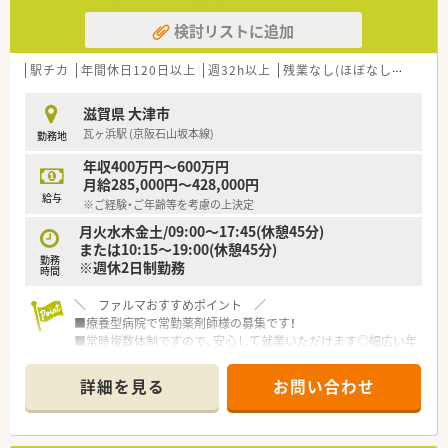
検討リストに追加
駅チカ
年間休日120日以上
週32h以上
残業なし(ほぼなし含む)
転
滋賀県 大津市
瓦ヶ浜駅 (京阪石山坂本線)
勤務地
年収400万円～600万円
月給285,000円～428,000円
給与
※ご経験・ご年齢等を考慮の上決定
月火水木金土/09:00～17:45(休憩45分)
または10:15～19:00(休憩45分)
勤務
※週休2日制勤務
時間
＼ ファルマおすすめポイント ／
■療養型病院で常勤薬剤師様の募集です！
■常時複数体制ですので、安心して就業いただけます◎幅広い年
代の方が活躍中！落ち着いた雰囲気でご勤務いただけます
■希少！院内に託児所もありますので、お子様を預けての就業も
詳細を見る
お問い合わせ
出来ます◎
■夜勤・当直はございません◎残業もほとんどなく、年間休日
120日とプライベートも大切にできます♪