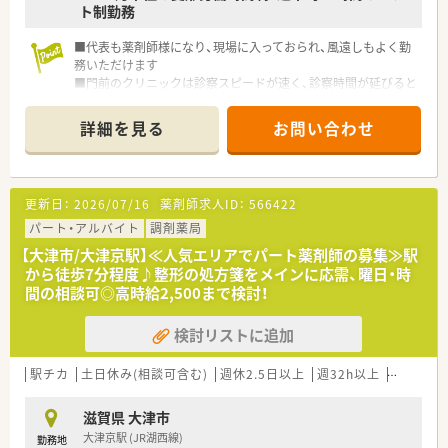
ト制勤務
■代表も薬剤師様になり、現場に入っておられ、風遠しもよく勤
務いただけます
■門前のクリニックは診察スピードが速く、診察時間が延びると
きはほとんどありません
■2店舗経営で徒歩圏内ですので、応援や有事の際は代表がすぐ
詳細を見る
お問い合わせ
駆けつけてもらえます
■土曜日の勤務日数は相談可能、午前のみ等ご相談可能です♪お
気軽にお問い合わせ下さい
更新日：
2026/07/16
薬剤師求人ID：
566422
パート・アルバイト
調剤薬局
【大津市/大津京駅】≪人気エリアでパート薬剤師の募集≫駅
から徒歩7分程度♪整形の処方箋をメインに応需、曜日・時
間の相談可◎高時給2,500まで検討！
検討リストに追加
駅チカ
土日休み(相談可含む)
週休2.5日以上
週32h以上
未経験可
滋賀県 大津市
大津京駅 (JR湖西線)
勤務地