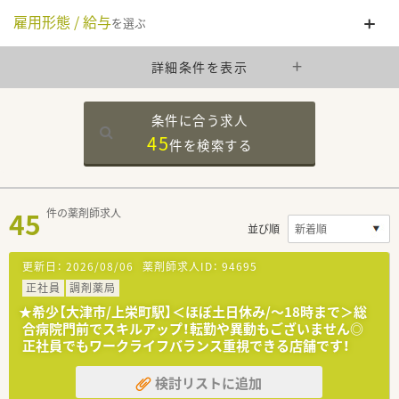
雇用形態 / 給与
を選ぶ
詳細条件を表示
条件に合う求人
45
件を
検索する
45
件の薬剤師求人
並び順
更新日：
2026/08/06
薬剤師求人ID：
94695
正社員
調剤薬局
★希少【大津市/上栄町駅】＜ほぼ土日休み/～18時まで＞総
合病院門前でスキルアップ！転勤や異動もございません◎
正社員でもワークライフバランス重視できる店舗です！
検討リストに追加