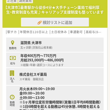
定した基盤と勢いを兼ね備えた成長を続ける企業です
正社員
調剤薬局
■代表はMR出身で現場への理解が深く、明るく楽しく元気よく
【大津市】最寄駅から徒歩4分★大手チェーン薬局で福利厚
をモットーに従業員が満足できる環境を整えています
生・教育制度も充実♪キャリアップ支援制度も整っています
■離職率が非常に低いことが大きな特徴で、5年から10年の間、
離職者が出ていない店舗も多数存在している法人です
検討リストに追加
【求人情報について】
■正社員の募集で想定年収は450万円から550万円となってお
駅チカ
年間休日120日以上
土日祝休み
車通勤可
高給与(600万円以上)
り、経験や前職の給与を考慮して柔軟に決定されます
■認定薬剤師の資格取得者には月々5000円の補助が出るなど、
滋賀県 大津市
スキルアップを目指す方への支援制度も整っています
瓦ヶ浜駅 (京阪石山坂本線)
勤務地
■転勤は希望しない限り発生しないため、滋賀の地で腰を据えて
長く勤務を続けたい方に最適な雇用条件の求人です
年収400万円～770万円
月給293,000円～486,000円
【勤務実態について】
給与
※経験・年齢・選択コースによります
■1日の労働時間を7.75時間として計算しており、月間の所定労
働時間が短いため無理なく働くことが可能です
株式会社スギ薬局
■残業は全店で抑制されており、月平均10時間以下と少ないた
法人
スギ薬局 御殿浜店
め、仕事と私生活のバランスが保ちやすいです
名
■有給休暇の消化率は当年付与分の90％近くと非常に高く、管
月火水木09:00〜19:00
理職を含めて積極的に休暇を取得する文化があります
金09:00〜20:00
土09:00〜13:00
※1ヶ月単位変形労働時間制（実働1日平均8時間勤務）
勤務
時間
※1日6時間を超える勤務は45分休憩、8時間を超える