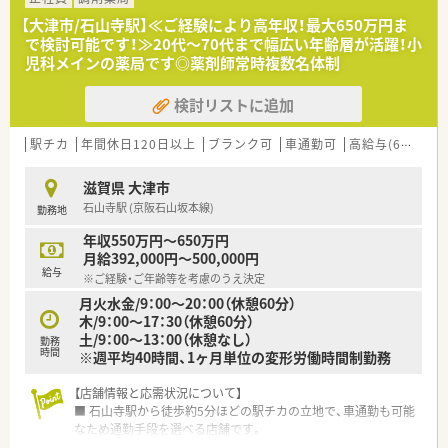
【大津市/石山寺駅】≪ご経験により高年収！最大650万円ま
で検討可能です！≫20代～70代まで幅広い年齢層が活躍！小
児科メインの薬局です◎薬剤師常時複数名体制
検討リストに追加
駅チカ
年間休日120日以上
ブランク可
車通勤可
高給与(600万円以上)
滋賀県 大津市
石山寺駅 (京阪石山坂本線)
勤務地
年収550万円～650万円
月給392,000円～500,000円
給与
※ご経験・ご年齢等を考慮のうえ決定
月火水金/9：00～20：00（休憩60分）
木/9：00～17：30（休憩60分）
土/9：00～13：00（休憩なし）
勤務
時間
※週平均40時間、1ヶ月単位の変形労働時間制勤務
【店舗情報と応需状況について】
■ 石山寺駅から徒歩約5分ほどの駅チカの立地で、車通勤も可能
なため通勤手段を選べる店舗です。
■ 応需科目は小児科のみであり、一日あたり80枚から100枚の