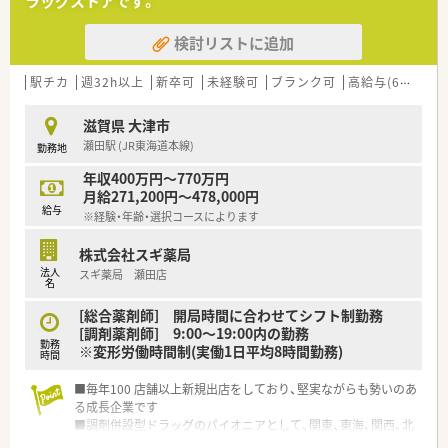
ラッグストアです。
ます
■在宅医療にも積極的取り組んでおり「訪問調剤特化型店舗」を
検討リストに追加
50店舗以上、無菌調剤室は業界最多の51店舗設置しています
■「プラチナくるみん認定企業」「健康経営優良法人2023（大規模
法人部門）認定」等を取得し一人ひとりが働きやすい環境が整備
駅チカ
週32h以上
新卒可
未経験可
ブランク可
高給与(600万円以上)
されています
■充実した研修制度、人事制度、評価制度、キャリア支援制度等
滋賀県 大津市
があるのも特徴です
瀬田駅 (JR東海道本線)
勤務地
年収400万円～770万円
月給271,200円～478,000円
給与
※経験・年齢・選択コースによります
株式会社スギ薬局
法人
スギ薬局 瀬田店
名
[総合薬剤師] 開局時間に合わせてシフト制勤務
[調剤薬剤師] 9:00～19:00内の勤務
勤務
※変形労働時間制(実働1日平均8時間勤務)
時間
■毎年100 店舗以上新規出店をしており、堅実ながらも勢いのあ
る成長企業です
■調剤併設型ドラッグのパイオニアとして、関東、東海、関西、北
陸・信州を中心に約1,700店舗以上を展開しています