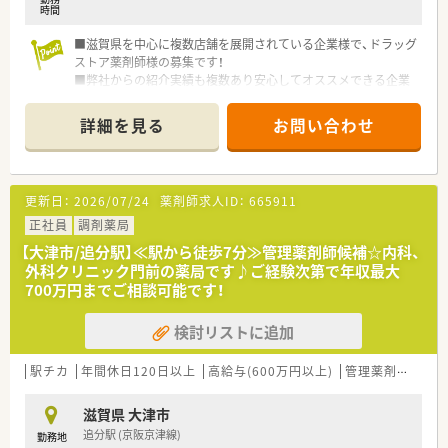
時間
■滋賀県を中心に複数店舗を展開されている企業様で、ドラッグ
ストア薬剤師様の募集です！
■弊社からの紹介実績も複数あり安心してオススメできる企業
様です
■土日祝、大型連休などを含めて週1～5日ご勤務頂ける方歓迎！
詳細を見る
お問い合わせ
時間は14時～21時の遅番メインです♪
更新日：
2026/07/24
薬剤師求人ID：
665911
正社員
調剤薬局
【大津市/追分駅】≪駅から徒歩7分≫管理薬剤師候補☆内科、
外科クリニック門前の薬局です♪ご経験次第で年収最大
700万円までご相談可能です！
検討リストに追加
駅チカ
年間休日120日以上
高給与(600万円以上)
管理薬剤師
教育
滋賀県 大津市
追分駅 (京阪京津線)
勤務地