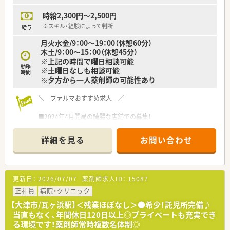
時給2,300円～2,500円
※スキル・経験によって判断
給与
月火水金/9：00～19：00（休憩60分）
木土/9：00～15：00（休憩45分）
※上記の時間で曜日相談可能
勤務
※土曜日なしも相談可能
時間
※夕方から一人薬剤師の可能性あり
＼ ファルマおすすめ求人 ／
■2024年4月開局の綺麗な店舗での募集！
■JR湖西線『大津京』駅から徒歩7分程度に位置しています◎京
阪石山坂本線『大津京』駅からも徒歩圏内！２wayアクセスで通勤
詳細を見る
お問い合わせ
便利◎お車通勤ももちろん可能です！
■整科の処方箋をメインに応需しています！
枚数は1日40枚程度◎
■今なら時間・曜日も相談可能！ご希望お聞かせください♪
更新日：
2026/07/07
薬剤師求人ID：
15087
正社員
病院・クリニック
【大津市/瓦ヶ浜駅】＜残業ほぼなし＞●希少！託児所完備♪
当直もなく、年間休日120日以上◎プライベートも充実でき
る環境です！薬剤師常時複数名体制◎