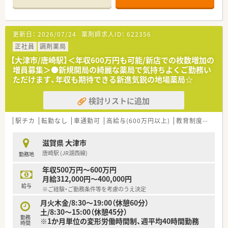
■枚数は1日約80枚程度で、薬剤師は常時複数名体制です♪安心
してご勤務いただけます！
＼ オススメポイント ／
更新日：
2026/07/24
薬剤師求人ID：
622356
■パート様では珍しく、賞与が出る薬局です♪頑張りを評価して
いただきやすい環境です！
正社員
調剤薬局
■勤務希望時間や曜日も一度ご相談ください！
【大津市/唐崎駅】＜年収600万円も可能/新店での枚数増加の
増員募集＞●新規開局の綺麗な薬局で気持ちよくご勤務い
ただけます、年収も期待できる新進気鋭の地場薬局☆
検討リストに追加
駅チカ
転勤なし
車通勤可
高給与(600万円以上)
教育制度あり
滋賀県 大津市
唐崎駅 (JR湖西線)
勤務地
年収500万円～600万円
月給312,000円～400,000円
給与
※ご経験・ご勤務条件等を考慮のうえ決定
月火木金/8:30～19:00（休憩60分）
土/8:30～15:00（休憩45分）
勤務
※1か月単位の変形労働時間制、週平均40時間勤務
時間