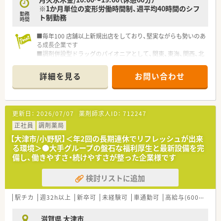
※1か月単位の変形労働時間制、週平均40時間のシフ
勤務
ト制勤務
時間
■毎年100 店舗以上新規出店をしており、堅実ながらも勢いのあ
る成長企業です
■調剤併設型ドラッグのパイオニアとして、関東、東海、関西、北
陸・信州を中心に約1,700店舗以上を展開しています
■研修制度は様々なプランがあり、集合研修だけでなく任意で受
詳細を見る
お問い合わせ
講可能な研修も幅広く用意されています
■店舗で活躍する従業員、社外で活躍する従業員、将来経営幹部
となる従業員など、薬剤師として様々な活躍ができるフィールド
を用意されています
更新日：
2026/07/07
薬剤師求人ID：
712247
■総合薬剤師・調剤薬剤師（土日休み・19時までの勤務）どちらか
の働き方を選択できます
正社員
調剤薬局
■調剤併設型だけでなく「医療モール・クリニック併設店舗」「敷
【大津市/小野駅】＜年2回の長期連休でリフレッシュが出来
地内薬局」「訪問調剤特化型店舗」など様々な店舗を運営してい
る環境＞●大手グループの盤石な福利厚生と最新設備を完
ます
備し、働きやすさ・続けやすさが整った企業様です
■在宅医療にも積極的取り組んでおり「訪問調剤特化型店舗」を
50店舗以上、無菌調剤室は業界最多の51店舗設置しています
検討リストに追加
■「プラチナくるみん認定企業」「健康経営優良法人2023（大規模
法人部門）認定」等を取得し一人ひとりが働きやすい環境が整備
されています
駅チカ
週32h以上
新卒可
未経験可
車通勤可
高給与(600万円以上)
■充実した研修制度、人事制度、評価制度、キャリア支援制度等
があるのも特徴です
滋賀県 大津市