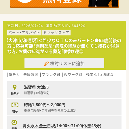
■子育て支援企業としてプラチナくるみんの認定を取得してお
り、育児と仕事の両立をサポートする環境が整っています。
■男性の育児休暇取得実績もあり、性別に関わらず育児に積極的
に参加できる文化が醸成されています。
■妊婦通院休暇や育児休業特別有給休暇など、妊娠・出産・育児に
更新日：
2026/07/24
薬剤師求人ID：
684520
関する手厚い支援制度が利用できます。
パート・アルバイト
ドラッグストア
【想定されるキャリアイメージ】
【大津市/和邇駅】＜希少なＯＴＣのみパート＞●65歳前後の
■がんや糖尿病など疾患別の専門性を高める専門薬剤師（社内認
方も応募可能！調剤薬局・病院の経験が無くても接客が得意
定制度）としてのキャリアを選択できます。
な方、お薬の知識がある薬剤師様歓迎◎
■薬局運営や薬局経営に携わるマネージャーとしてのキャリア
パスなど、ご自身の志向に合わせた成長が可能です。
検討リストに追加
■薬剤師としての専門知識を活かし、人事や教育、経営コンサル
タントといった本部機能で活躍している方も多数います。
駅チカ
未経験可
ブランク可
Ｗワーク可
残業なし(ほぼなし含む)
滋賀県 大津市
和邇駅 (JR湖西線)
勤務地
時給1,800円～2,000円
※※ご経験・ご年齢等を考慮の上決定
給与
月火水木金土日祝/14:00～21:00(休憩45分)
勤務