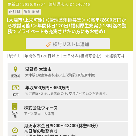
■最寄駅より徒歩5分に位置していますので、公共交通機関でも
更新日：
2026/07/07
薬剤師求人ID：
640746
お通いいただけます◎もちろんお車での通勤も可能です。
正社員
調剤薬局
【大津市/上栄町駅】＜管理薬剤師募集＞＜高年収600万円か
ら検討可能！＞年間休日120日！福利厚生充実♪18時迄の勤
務でプライベートも充実させたい方にもお勧め！
検討リストに追加
駅チカ
年間休日120日以上
土日休み(相談可含む)
未経験可
ブラ
滋賀県 大津市
大津駅 (JR東海道本線)／上栄町駅 (京阪京津線)
勤務地
年収500万円～650万円
※ご経験・スキルを考慮の上、交渉させていただきます。
給与
株式会社ウィーズ
法人
アピス薬局 大津店
名
月火水木金日/9：00～18：00（休憩60分）
※日曜の勤務有り