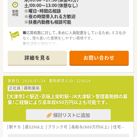
土/09:00～13:00（休憩なし）
※曜日・時間応相談
勤務
時間
※夜の時間帯入れる方歓迎
※扶養内勤務も相談可能
■応需枚数に対して、多めに人員配置をしているため、ミスも少
なく、落ち着いた業務をしやすい環境です。
■車通勤が便利です。
■ベテランの方も多くおられ、しっかりと教えていただけます。
■早く正確にをモットーに皆さん業務に励まれています。
詳細を見る
お問い合わせ
更新日：
2026/07/24
薬剤師求人ID：
325628
正社員
調剤薬局
【大津市】＜駅近・京阪上栄町駅・JR大津駅＞管理薬剤師の募
集！ご経験により高年収650万円以上も可能です。
検討リストに追加
駅チカ
週32h以上
ブランク可
高給与(600万円以上)
住宅補助(手当)あり