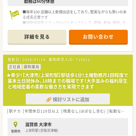
勤務は60分休憩
■毎年100 店舗以上新規出店をしており、堅実ながらも勢いのあ
る成長企業です
■調剤併設型ドラッグのパイオニアとして、関東、東海、関西、北
陸・信州を中心に約1,700店舗以上を展開しています
■研修制度は様々なプランがあり、集合研修だけでなく任意で受
詳細を見る
お問い合わせ
講可能な研修も幅広く用意されています
■店舗で活躍する従業員、社外で活躍する従業員、将来経営幹部
となる従業員など、薬剤師として様々な活躍ができるフィールド
を用意されています
更新日：
2026/07/24
薬剤師求人ID：
715921
■総合薬剤師・調剤薬剤師（土日休み・19時までの勤務）どちらか
の働き方を選択できます
正社員
調剤薬局
■調剤併設型だけでなく「医療モール・クリニック併設店舗」「敷
★希少！【大津市/上栄町駅】駅徒歩1分！土曜勤務月1回程度で
地内薬局」「訪問調剤特化型店舗」など様々な店舗を運営してい
基本土日祝休み、18時までの職場です！大手並みの福利厚生
ます
と地域密着の柔軟な働き方を実現できます
■在宅医療にも積極的取り組んでおり「訪問調剤特化型店舗」を
50店舗以上、無菌調剤室は業界最多の51店舗設置しています
検討リストに追加
■「プラチナくるみん認定企業」「健康経営優良法人2023（大規模
法人部門）認定」等を取得し一人ひとりが働きやすい環境が整備
されています
駅チカ
年間休日120日以上
残業なし(ほぼなし含む)
転勤なし
高給
■充実した研修制度、人事制度、評価制度、キャリア支援制度等
があるのも特徴です
滋賀県 大津市
上栄町駅 (京阪京津線)
勤務地