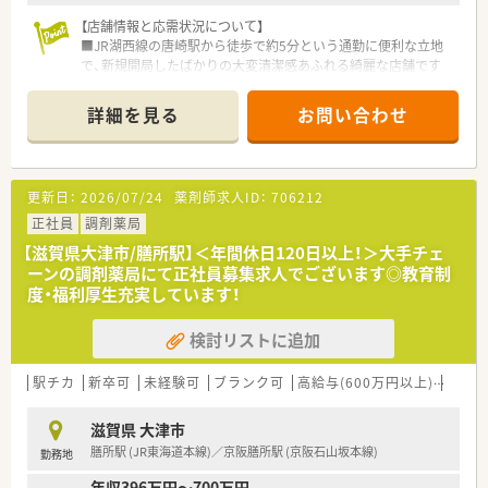
【店舗情報と応需状況について】
■JR湖西線の唐崎駅から徒歩で約5分という通勤に便利な立地
で、新規開局したばかりの大変清潔感あふれる綺麗な店舗です
■主に内科や呼吸器科の処方箋を1日平均20枚ほど応需してお
り、門前のドクターとの関係性も非常に良好で働きやすい環境で
詳細を見る
お問い合わせ
す
■常勤薬剤師1名にパート1名、事務2名の体制を整えており、一
人ひとりの患者様に対して丁寧に向き合える落ち着いた職場で
す
更新日：
2026/07/24
薬剤師求人ID：
706212
【想定されるキャリアイメージ】
正社員
調剤薬局
■まずは現場での実務を通じて経験を積み、将来的には管理薬剤
【滋賀県大津市/膳所駅】＜年間休日120日以上！＞大手チェ
師や複数店舗を統括するラウンダーなどの責任ある立場を目指
ーンの調剤薬局にて正社員募集求人でございます◎教育制
せます
度・福利厚生充実しています！
■今後も店舗数の拡大を予定している法人であるため、新規店舗
の立ち上げメンバーや薬局経営に近いポジションへの挑戦も可
検討リストに追加
能です
■等級制度に基づいた明確な評価基準があるため、自身のスキル
アップが着実にキャリア形成や給与アップに繋がる仕組みが整
駅チカ
新卒可
未経験可
ブランク可
高給与(600万円以上)
教育
っています
滋賀県 大津市
【こんな方が活躍中】
膳所駅 (JR東海道本線)／京阪膳所駅 (京阪石山坂本線)
勤務地
■大手チェーンでの勤務に物足りなさを感じ、より裁量権を持っ
て自分の力を試したいと考えているアグレッシブな方が多く活
年収396万円～700万円