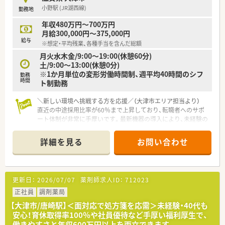
小野駅 (JR湖西線)
勤務地
年収480万円～700万円
月給300,000円～375,000円
給与
※想定・平均残業、各種手当を含んだ総額
月火水木金/9:00～19:00(休憩60分)
土/9:00～13:00(休憩0分)
※1か月単位の変形労働時間制、週平均40時間のシフ
勤務
時間
ト制勤務
＼新しい環境へ挑戦する方を応援／（大津市エリア担当より）
直近の中途採用比率が60％まで上昇しており、転職者へのサポ
ート体制が非常に手厚いです。最新機器の導入により、未経験の
方でも安心して実務に慣れていくことができます
＊------------------------------------------＊
詳細を見る
お問い合わせ
【店舗情報と応需状況について】
■JR湖西線の小野駅から徒歩4分という好立地にあり、地域の面
応需を中心に1日平均30枚ほどの処方箋を受け付けています
■薬剤師2名体制で一人ひとりの患者様と丁寧に向き合える環境
更新日：
2026/07/07
薬剤師求人ID：
712023
であり、地域の方々の健康を支える身近な相談窓口となっていま
す
正社員
調剤薬局
■月曜から金曜は19時、土曜は13時までの開局となっており、無
【大津市/唐崎駅】＜面対応で処方箋を応需＞未経験・40代も
理のないシフト編成でワークライフバランスを保つことが可能
安心！育休取得率100％や社員優待など手厚い福利厚生で、
です
働きやすさと年収600万円以上を両立できます