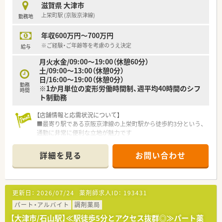
滋賀県 大津市
上栄町駅 (京阪京津線)
勤務地
年収600万円～700万円
※ご経験・ご年齢等を考慮のうえ決定
給与
月火水金/09:00～19:00（休憩60分）
土/09:00～13:00（休憩0分）
日/16:00～19:00（休憩0分）
勤務
※1か月単位の変形労働時間制、週平均40時間のシフ
時間
ト制勤務
【店舗情報と応需状況について】
■最寄り駅である京阪京津線の上栄町駅から徒歩約3分という、
通勤に非常に便利な立地が魅力です
■主に近隣のクリニックから精神科と心療内科の処方箋を応需
しており、じっくりと向き合えます
詳細を見る
お問い合わせ
■1日の処方箋枚数は平均35枚で、薬剤師2名体制のため、ゆとり
を持って業務に取り組めます
【募集背景と求める人物像について】
更新日：
2026/07/24
薬剤師求人ID：
193431
■今回は、体制強化を目的とした欠員補充のための募集で、即戦
力としてご活躍頂ける方を求めています
パート・アルバイト
調剤薬局
■お一人で一通りの薬剤師業務を完結できるスキルをお持ちで、
【大津市/石山駅】≪駅徒歩5分とアクセス抜群◎≫パート薬