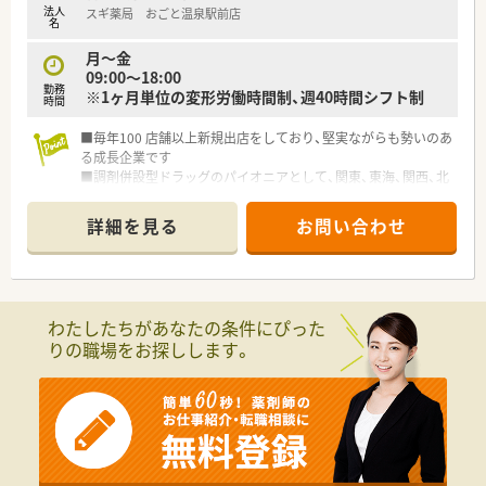
法人
スギ薬局 おごと温泉駅前店
名
月～金
09:00～18:00
勤務
※1ヶ月単位の変形労働時間制、週40時間シフト制
時間
■毎年100 店舗以上新規出店をしており、堅実ながらも勢いのあ
る成長企業です
■調剤併設型ドラッグのパイオニアとして、関東、東海、関西、北
陸・信州を中心に約1,700店舗以上を展開しています
■研修制度は様々なプランがあり、集合研修だけでなく任意で受
詳細を見る
お問い合わせ
講可能な研修も幅広く用意されています
■店舗で活躍する従業員、社外で活躍する従業員、将来経営幹部
となる従業員など、薬剤師として様々な活躍ができるフィールド
を用意されています
■総合薬剤師・調剤薬剤師（土日休み・19時までの勤務）どちらか
わたしたちがあなたの条件にぴった
の働き方を選択できます
りの職場をお探しします。
■調剤併設型だけでなく「医療モール・クリニック併設店舗」「敷
地内薬局」「訪問調剤特化型店舗」など様々な店舗を運営してい
ます
■在宅医療にも積極的取り組んでおり「訪問調剤特化型店舗」を
50店舗以上、無菌調剤室は業界最多の51店舗設置しています
■「プラチナくるみん認定企業」「健康経営優良法人2023（大規模
法人部門）認定」等を取得し一人ひとりが働きやすい環境が整備