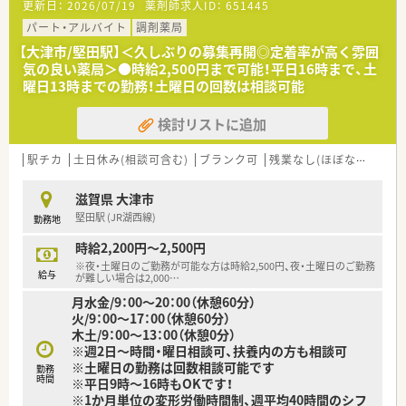
更新日：
2026/07/19
薬剤師求人ID：
651445
パート・アルバイト
調剤薬局
【大津市/堅田駅】＜久しぶりの募集再開◎定着率が高く雰囲
気の良い薬局＞●時給2,500円まで可能！平日16時まで、土
曜日13時までの勤務！土曜日の回数は相談可能
検討リストに追加
駅チカ
土日休み(相談可含む)
ブランク可
残業なし(ほぼなし含む)
滋賀県 大津市
堅田駅 (JR湖西線)
勤務地
時給2,200円～2,500円
※夜・土曜日のご勤務が可能な方は時給2,500円、夜・土曜日のご勤務
給与
が難しい場合は2,000
…
月水金/9：00～20：00（休憩60分）
火/9：00～17：00（休憩60分）
木土/9：00～13：00（休憩0分）
※週2日～時間・曜日相談可、扶養内の方も相談可
※土曜日の勤務は回数相談可能です
勤務
時間
※平日9時～16時もOKです！
※1か月単位の変形労働時間制、週平均40時間のシフ