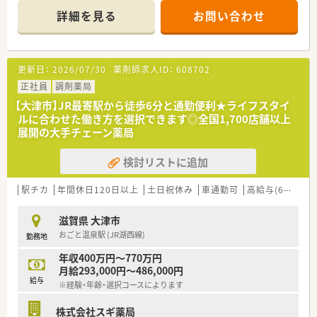
■研修制度は様々なプランがあり、集合研修だけでなく任意で受
詳細を見る
お問い合わせ
講可能な研修も幅広く用意されています
■店舗で活躍する従業員、社外で活躍する従業員、将来経営幹部
となる従業員など、薬剤師として様々な活躍ができるフィールド
を用意されています
更新日：
2026/07/30
薬剤師求人ID：
608702
■総合薬剤師・調剤薬剤師（土日休み・19時までの勤務）どちらか
の働き方を選択できます
正社員
調剤薬局
■調剤併設型だけでなく「医療モール・クリニック併設店舗」「敷
【大津市】JR最寄駅から徒歩6分と通勤便利★ライフスタイ
地内薬局」「訪問調剤特化型店舗」など様々な店舗を運営してい
ルに合わせた働き方を選択できます◎全国1,700店舗以上
ます
展開の大手チェーン薬局
■在宅医療にも積極的取り組んでおり「訪問調剤特化型店舗」を
50店舗以上、無菌調剤室は業界最多の51店舗設置しています
検討リストに追加
■「プラチナくるみん認定企業」「健康経営優良法人2023（大規模
法人部門）認定」等を取得し一人ひとりが働きやすい環境が整備
されています
駅チカ
年間休日120日以上
土日祝休み
車通勤可
高給与(600万円以上)
■充実した研修制度、人事制度、評価制度、キャリア支援制度等
があるのも特徴です
滋賀県 大津市
おごと温泉駅 (JR湖西線)
勤務地
年収400万円～770万円
月給293,000円～486,000円
給与
※経験・年齢・選択コースによります
株式会社スギ薬局