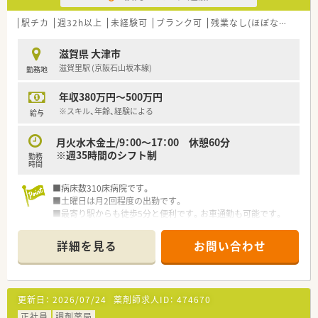
制度も整っているため、長期的なモチベーションに繋がります。
■転勤なしの条件で勤務することが可能なため、住み慣れた滋賀
駅チカ
週32h以上
未経験可
ブランク可
残業なし(ほぼなし含む)
県エリアでじっくりと腰を据えてキャリアを築いていけます。
滋賀県 大津市
【想定される業務内容】
滋賀里駅 (京阪石山坂本線)
勤務地
■総合病院門前の薬局として、調剤業務から監査、服薬指導、そ
してOTC医薬品の販売まで幅広い業務を経験することが可能で
年収380万円～500万円
す。
■複数の科目を同時に受けることが多いため、処方内容の精査
※スキル、年齢、経験による
給与
や、患者様への分かりやすい丁寧な説明が主な役割となります。
■在宅医療にも注力している法人であるため、外来業務だけでな
月火水木金土/9：00～17：00 休憩60分
く地域に根ざした訪問薬剤管理などの業務にも携わることがで
※週35時間のシフト制
勤務
きます。
時間
【職場環境と雰囲気】
■病床数310床病院です。
■駅チカの便利な立地ながらも、地域の方々との関わりを大切に
■土曜日は月2回程度の出勤です。
する温かい雰囲気があり、患者様とじっくり向き合える職場で
■最寄り駅からも徒歩5分と便利です。お車通勤も可能です。
す。
■県外からの方は、住宅補助3万円もつきます。
■小規模なチーム構成だからこそスタッフ間の連携が非常に密
詳細を見る
お問い合わせ
であり、意見交換も活発に行われるアットホームな環境です。
■白衣の貸与や薬剤師会への加入支援など、薬剤師が専門業務に
集中できるように細やかなサポート体制が整えられています。
更新日：
2026/07/24
薬剤師求人ID：
474670
正社員
調剤薬局