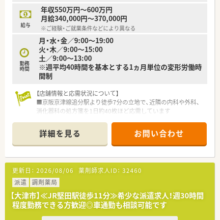
年収550万円～600万円
月給340,000円～370,000円
給与
※ご経験・ご就業条件などにより異なる
月・水・金／9:00～19:00
火・木／9:00～15:00
土／9:00～13:00
勤務
※週平均40時間を基本とする1ヵ月単位の変形労働時
時間
間制
【店舗情報と応需状況について】
■京阪京津線追分駅より徒歩7分の立地で、近隣の内科や外科、
消化器科の処方箋を1日約40枚ほど応需しています
■薬剤師は常時2名体制を整えており、事務スタッフとの連携も
円滑なため、一人ひとりの負担が少ない環境です
詳細を見る
お問い合わせ
■地域密着型の店舗として長年親しまれており、患者様との信頼
関係が深く、丁寧な服薬指導が行える環境です
【想定される業務内容】
更新日：
2026/08/06
薬剤師求人ID：
32460
■外来調剤や監査、服薬指導をメインに担当し、地域に根ざした
予防医療の提案なども積極的に行っています
派遣
調剤薬局
■在宅医療の実施率は全国で90%を超えており、これまでに培っ
【大津市】≪JR堅田駅徒歩11分≫希少な派遣求人！週30時間
た豊富な経験と実績を活かした連携が可能です
程度勤務できる方歓迎◎車通勤も相談可能です
■DI委員会への参加を通じて、現場の意見を反映させたジェネリ
ック医薬品の選定業務などにも携わることができます