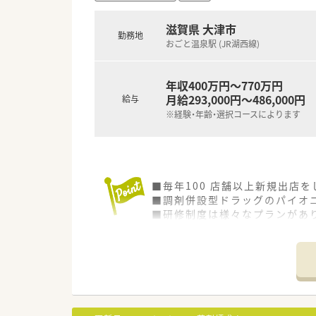
＼こんな方におすすめ／
滋賀県 大津市
勤務地
■治験業界にご興味がある方
おごと温泉駅 (JR湖西線)
■CRC（治験コーディネーター
■コミュニケーションが得意な
■まわりから「気が利く」「気配
年収400万円～770万円
月給293,000円～486,000円
給与
※経験・年齢・選択コースによります
■毎年100 店舗以上新規出店
■調剤併設型ドラッグのパイオニ
■研修制度は様々なプランがあ
■店舗で活躍する従業員、社外
されています
■総合薬剤師・調剤薬剤師（土日
■調剤併設型だけでなく「医療モ
■在宅医療にも積極的取り組んで
■「プラチナくるみん認定企業」
います