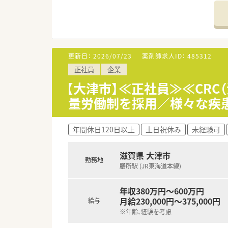
■門前の小児科の先生とも非常
で、現場の薬剤師様は非常にお
更新日：
2026/07/23
薬剤師求人ID：
485312
正社員
企業
【大津市】≪正社員≫≪CRC
量労働制を採用／様々な疾
年間休日120日以上
土日祝休み
未経験可
滋賀県 大津市
勤務地
膳所駅 (JR東海道本線)
年収380万円～600万円
月給230,000円～375,000円
給与
※年齢、経験を考慮