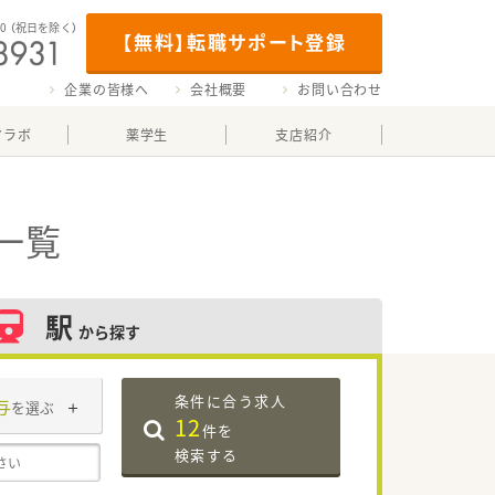
00
（祝日を除く）
【無料】転職サポート登録
企業の皆様へ
会社概要
お問い合わせ
マラボ
薬学生
支店紹介
一覧
駅
から探す
条件に合う求人
与
を選ぶ
12
件を
検索する