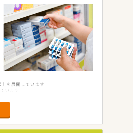
舗以上を展開しています
れています
て様々な活躍ができるフィールドを用意
舗」など様々な店舗を運営しています
最多の51店舗設置しています
一人ひとりが働きやすい環境が整備されて