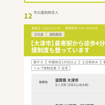
件の薬剤師求人
12
更新日：
2026/07/30
薬剤師求人ID：
608798
正社員
調剤薬局
【大津市】最寄駅から徒歩4
援制度も整っています
駅チカ
年間休日120日以上
土日祝休み
ヘルプ体制充実
在宅
滋賀県 大津市
勤務地
瓦ヶ浜駅 (京阪石山坂本線)