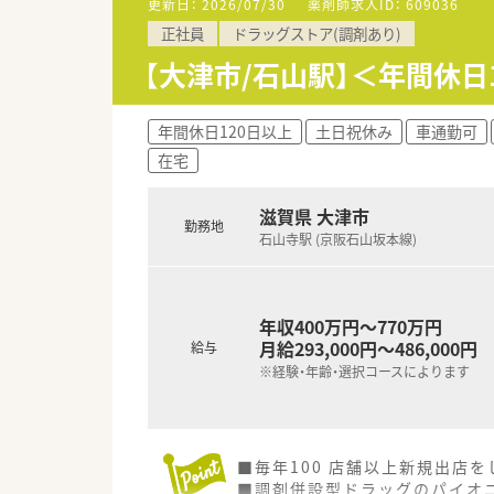
更新日：
2026/07/30
薬剤師求人ID：
609036
■充実した研修制度、人事制度、
正社員
ドラッグストア(調剤あり)
【大津市/石山駅】＜年間休
年間休日120日以上
土日祝休み
車通勤可
在宅
滋賀県 大津市
勤務地
石山寺駅 (京阪石山坂本線)
年収400万円～770万円
月給293,000円～486,000円
給与
※経験・年齢・選択コースによります
■毎年100 店舗以上新規出店
■調剤併設型ドラッグのパイオニ