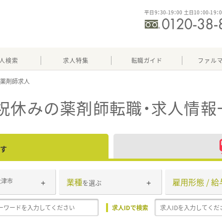
平日9：30-19：00 土日10：00-19：
人検索
求人特集
転職ガイド
ファル
祝休み
の薬剤師転職・求人情報
す
業種
雇用形態 / 給
大津市
を選ぶ
求人IDで検索