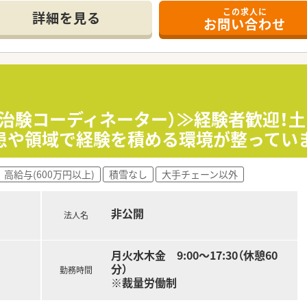
に関係性が良好で、疑義紹介でわからないことがあっても丁寧に
この求人に
仕事しやすい環境が整っています。
詳細を見る
お問い合わせ
（治験コーディネーター）≫経験者歓迎！
患や領域で経験を積める環境が整ってい
高給与(600万円以上)
積雪なし
大手チェーン以外
非公開
法人名
月火水木金 9:00～17:30（休憩60
分）
勤務時間
※裁量労働制