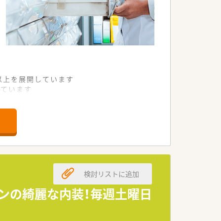
舗以上を展開しています
れています
て様々な活躍ができるフィールドを用意
舗」など様々な店舗を運営しています
最多の51店舗設置しています
一人ひとりが働きやすい環境が整備されて
検討リストに追加
ンの綺麗な内装！毎週土曜日