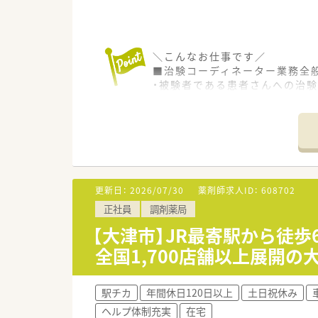
＼こんなお仕事です／
■治験コーディネーター業務全
・被験者である患者さんへの治
・患者さんのケア・相談対応
・治験担当医師の補助
・院内スタッフとの調整
・検査・投薬スケジュールの調整
・治験で得られるデータ管理 
＼こんな企業です／
更新日：
2026/07/30
薬剤師求人ID：
608702
■東証プライム上場・業界最大手
正社員
調剤薬局
■医療機関における臨床試験支
■日本の治験業界をリードし業
【大津市】JR最寄駅から徒
■日本の新薬開発の約80%に関
全国1,700店舗以上展開の
■人材育成にも力を入れており
■原則土日祝休み、17：30ま
■裁量労働制を採用しており、
駅チカ
年間休日120日以上
土日祝休み
■月に数回オフィスへ出社いた
ヘルプ体制充実
在宅
■将来的な転勤の可能性はあり