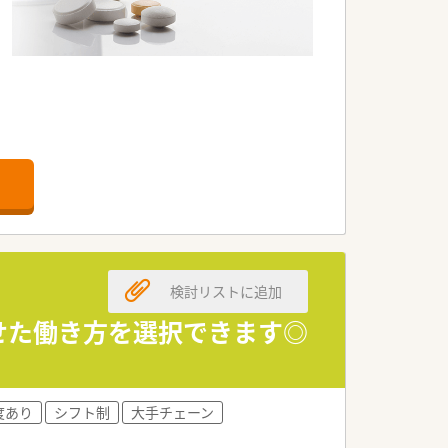
検討リストに追加
せた働き方を選択できます◎
開をしている企業です。
す◎
度あり
シフト制
大手チェーン
帰となります。
なります。