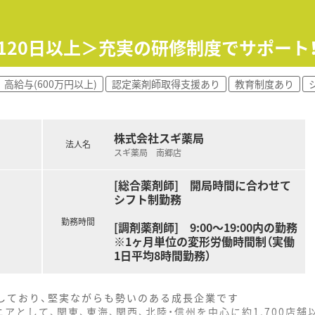
評価制度、キャリア支援制度等があるのも特徴です
日120日以上＞充実の研修制度でサポー
高給与(600万円以上)
認定薬剤師取得支援あり
教育制度あり
株式会社スギ薬局
法人名
スギ薬局 南郷店
[総合薬剤師] 開局時間に合わせて
シフト制勤務
勤務時間
[調剤薬剤師] 9:00～19:00内の勤務
※1ヶ月単位の変形労働時間制（実働
1日平均8時間勤務）
をしており、堅実ながらも勢いのある成長企業です
アとして、関東、東海、関西、北陸・信州を中心に約1,700店