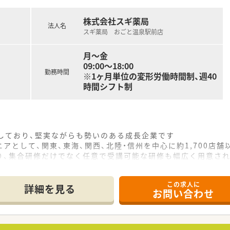
株式会社スギ薬局
法人名
スギ薬局 おごと温泉駅前店
）ご経験のある方
方
月～金
り上手だ」とよく言われる方
09:00～18:00
勤務時間
※1ヶ月単位の変形労働時間制、週40
時間シフト制
をしており、堅実ながらも勢いのある成長企業です
アとして、関東、東海、関西、北陸・信州を中心に約1,700店
り、集合研修だけでなく任意で受講可能な研修も幅広く用意さ
で活躍する従業員、将来経営幹部となる従業員など、薬剤師とし
この求人に
休み・19時までの勤務）どちらかの働き方を選択できます
詳細を見る
お問い合わせ
ール・クリニック併設店舗」「敷地内薬局」「訪問調剤特化型店
おり「訪問調剤特化型店舗」を50店舗以上、無菌調剤室は業界
「健康経営優良法人2023（大規模法人部門）認定」等を取得し