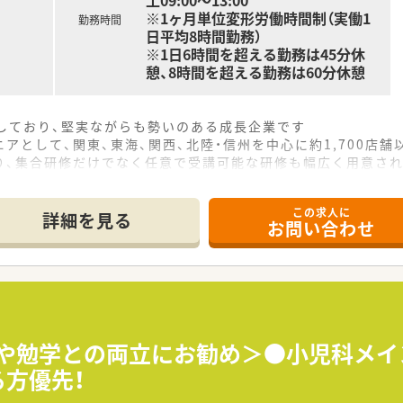
土09:00〜13:00
※1ヶ月単位変形労働時間制（実働1
勤務時間
日平均8時間勤務）
※1日6時間を超える勤務は45分休
憩、8時間を超える勤務は60分休憩
をしており、堅実ながらも勢いのある成長企業です
アとして、関東、東海、関西、北陸・信州を中心に約1,700店
り、集合研修だけでなく任意で受講可能な研修も幅広く用意さ
で活躍する従業員、将来経営幹部となる従業員など、薬剤師とし
この求人に
休み・19時までの勤務）どちらかの働き方を選択できます
詳細を見る
お問い合わせ
ール・クリニック併設店舗」「敷地内薬局」「訪問調剤特化型店
おり「訪問調剤特化型店舗」を50店舗以上、無菌調剤室は業界
「健康経営優良法人2023（大規模法人部門）認定」等を取得し
評価制度、キャリア支援制度等があるのも特徴です
クや勉学との両立にお勧め＞●小児科メイ
る方優先！