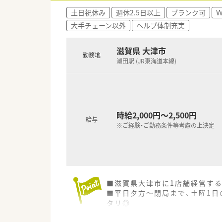
土日祝休み
週休2.5日以上
ブランク可
大手チェーン以外
ヘルプ体制充実
滋賀県 大津市
勤務地
瀬田駅 (JR東海道本線)
時給2,000円～2,500円
給与
※ご経験・ご勤務条件等考慮の上決定
■滋賀県大津市に1店舗経営する
■平日夕方～閉局まで、土曜1
タリ◎
■小児科の門前で、薬局の造り