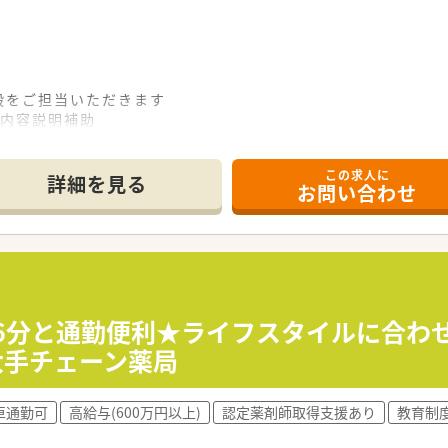
般をご担当いただきます
験内容説明補助
この求人に
詳細を見る
お問い合わせ
など
の企業です。
援サービスを行っています。
界トップクラスの治験支援実績とノウハウを誇っています。
歩6分と通勤便利★ライフスタイルに合わ
わり、医薬品の非臨床研究から製造・販売まで一気通貫の事業展
大手チェーン薬局
、様々な研修制度を整えており業界内でも随一です。
での勤務となりますので、ワークライフバランスもしっかり整いま
柔軟にご勤務頂ける環境です。
車通勤可
高給与(600万円以上)
認定薬剤師取得支援あり
教育制
だきますが基本的には担当エリアの病院・クリニックへの直行直
ますが、定期的にあるものではなく適性や希望に応じての配置と