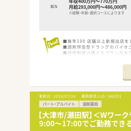
年収400万円～770万円
月給293,000円～486,000円
給与
※経験・年齢・選択コースによります
■毎年100 店舗以上新規出店
■調剤併設型ドラッグのパイオニ
■研修制度は様々なプランがあ
■店舗で活躍する従業員、社外
されています
■総合薬剤師・調剤薬剤師（土日
■調剤併設型だけでなく「医療モ
■在宅医療にも積極的取り組んで
■「プラチナくるみん認定企業」
います
更新日：
2026/07/24
薬剤師求人ID：
346351
■充実した研修制度、人事制度、
パート・アルバイト
調剤薬局
【大津市/瀬田駅】＜Wワー
9:00～17:00でご勤務でき