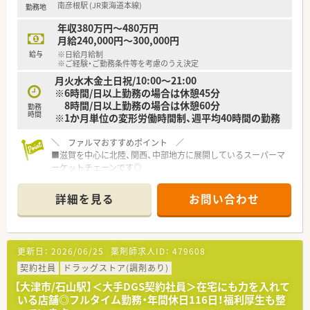
南彦根駅 (JR東海道本線)
勤務地
年収380万円～480万円
月給240,000円～300,000円
給与
※日給月給制
※ご経験・ご勤務条件等を考慮のうえ決定
月火水木金土日祝/10:00～21:00
※6時間/日以上勤務の場合は休憩45分
8時間/日以上勤務の場合は休憩60分
勤務
時間
※1か月単位の変形労働時間制、週平均40時間の勤務
＼ ファルマおすすめポイント ／
■滋賀を中心に北陸、関西、中部地方に展開しているスーパーマ
ーケットチェーンです◎
■ご年齢・ご経験は不問です！未経験の方やブランクがある方も
歓迎いたします♪
詳細を見る
お問い合わせ
■OTC販売、レジ打ちや品出し、発注業務をご担当いただきま
す！OJT研修もありますので、安心してご勤務いただけます◎
■第1類医薬品の販売開始に伴う募集です！
■南彦根駅から徒歩6分に位置していますので、公共交通機関で
更新日：
2026/06/25
薬剤師求人ID：
479608
お通いいただけます♪車通勤を避けたい方にもおすすめ！
■福利厚生も充実しています！契約社員の方も買い物補助制度
契約社員
ドラッグストア(調剤あり)
（食品5％、衣類・住居関連9％）がご利用頂けます
【大津市/石山駅】＜大手DGS契約社員＞在宅にも力を入れて
いる店舗◎フルタイム勤務・年間休日116日！福利厚生も整