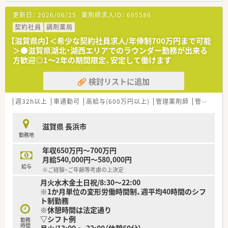
＜福利厚生＞
更新日：
2026/06/25
薬剤師求人ID：
695586
■年間休日は116日ございます。シフトも希望に合わせて柔軟に
対応しておりプライベートとメリハリをつけた働き方が可能で
契約社員
調剤薬局
す。
【滋賀県内】＜希少な契約社員求人/年俸制700万円まで可能
■連休の取得も可能！有給休暇についても部署ごとに取得状況を
＞●滋賀県湖北・湖西エリアでのラウンダー勤務が出来る
管理し、取得を徹底しています。
方歓迎◎1～2年の期間限定、安定して働けます
■うれしい「社員購買割引制度」もございます♪医薬品・化粧品・
日用雑貨などを社員価格で購入が可能です。
検討リストに追加
週32h以上
車通勤可
高給与(600万円以上)
管理薬剤師
管理職
教
滋賀県 長浜市
勤務地
年収650万円～700万円
月給540,000円～580,000円
給与
※ご経験・ご年齢等考慮の上決定
月火水木金土日祝/8:30～22:00
※1か月単位の変形労働時間制、週平均40時間のシフ
ト制勤務
※休憩時間は法定通り
▽シフト例
勤務
時間