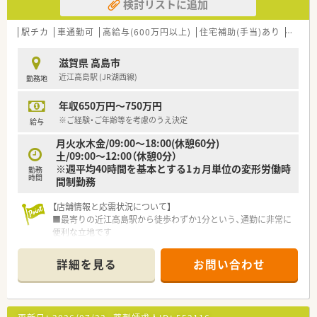
検討リストに追加
駅チカ
車通勤可
高給与(600万円以上)
住宅補助(手当)あり
認定薬
滋賀県 高島市
近江高島駅 (JR湖西線)
勤務地
年収650万円～750万円
※ご経験・ご年齢等を考慮のうえ決定
給与
月火水木金/09:00～18:00(休憩60分)
土/09:00～12:00（休憩0分）
※週平均40時間を基本とする1ヵ月単位の変形労働時
勤務
時間
間制勤務
【店舗情報と応需状況について】
■最寄りの近江高島駅から徒歩わずか1分という、通勤に非常に
便利な立地です
■総合病院の門前にあり、多岐にわたる科目の処方箋を1日あた
り約50枚応需しています
詳細を見る
お問い合わせ
■薬剤師は常勤3名、事務員は2名が在籍し、協力し合える体制が
整っています
【求人情報について】