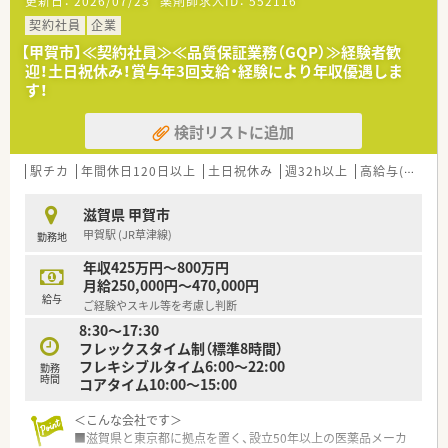
更新日：
2026/07/23
薬剤師求人ID：
552116
■これまでのご経験やスキルを十分に考慮し、年収420～550万
円でご相談可能です
契約社員
企業
■住宅手当や家族手当といった諸手当が充実しており、生活面も
【甲賀市】≪契約社員≫≪品質保証業務（GQP）≫経験者歓
しっかりサポートします
迎！土日祝休み！賞与年3回支給・経験により年収優遇しま
■e-ラーニングや集合研修など、継続的に学べる教育制度がしっ
す！
かりと整備されています
検討リストに追加
【勤務実態について】
■平日の営業時間は18時までとなっており、終業後のプライベ
ートな時間も大切にできます
駅チカ
年間休日120日以上
土日祝休み
週32h以上
高給与(600万円以上)
■週休2日制（日曜・祝日+他1日）を採用しており、残業も少なめ
です
滋賀県 甲賀市
■産休育休の取得率は90%後半を誇り、ライフステージが変わ
甲賀駅 (JR草津線)
勤務地
っても長く勤務可能です
年収425万円～800万円
【職場環境と雰囲気】
月給250,000円～470,000円
■20代の若手から経験豊富なベテランまで、幅広い年代の薬剤
給与
ご経験やスキル等を考慮し判断
師がバランス良く在籍しています
8:30～17:30
■3年以内の離職率は10%と低く、平均年齢も40代前半と落ち着
フレックスタイム制（標準8時間）
いた雰囲気の職場です
フレキシブルタイム6:00～22:00
■全ての店舗で複数薬剤師体制を徹底しており、一人で業務負担
勤務
時間
コアタイム10:00～15:00
を抱える心配はありません
＜こんな会社です＞
■滋賀県と東京都に拠点を置く、設立50年以上の医薬品メーカ