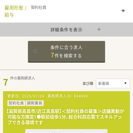
雇用形態 /
契約社員
給与
詳細条件を表示
条件に合う求人
7
件を
検索する
7
件の薬剤師求人
並び順
更新日：
2026/07/24
薬剤師求人ID：
694696
契約社員
調剤薬局
【滋賀県高島市/近江高島駅】＜契約社員の募集＞店舗異動が
可能な方限定！●駅前徒歩1分、総合科目応需でスキルアッ
プできる環境です