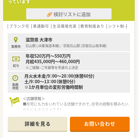
っています
検討リストに追加
ブランク可
車通勤可
生活環境充実
教育制度あり
シフト制
大手
滋賀県 大津市
石山駅 (JR東海道本線)／京阪石山駅 (京阪石山坂本線)
勤務地
年収520万円～550万円
月給435,000円～460,000円
給与
※ご経験・ご年齢等を考慮の上決定
月火水木金/9：00～20：00(休憩60分)
土/9：00～13：00（休憩0分）
勤務
※1か月単位の変形労働時間制
時間
＜店舗情報＞
■在宅にも力をいれている店舗ですので、在宅の経験を積みたい
かたにもオススメです！
■分離申請をされているため、調剤業務やOTCカウンセリングな
どの薬剤師のお仕事に専念できる環境です！
詳細を見る
お問い合わせ
■薬剤師5名、事務2名の店舗です。常時複数名対応のため、何か
あった際はすぐに確認できる環境です◎