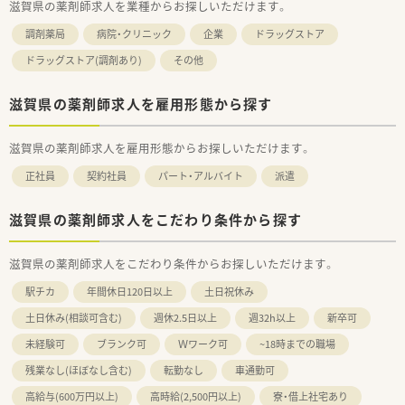
滋賀県の薬剤師求人を業種からお探しいただけます。
調剤薬局
病院・クリニック
企業
ドラッグストア
ドラッグストア(調剤あり)
その他
滋賀県の薬剤師求人を雇用形態から探す
滋賀県の薬剤師求人を雇用形態からお探しいただけます。
正社員
契約社員
パート・アルバイト
派遣
滋賀県の薬剤師求人をこだわり条件から探す
滋賀県の薬剤師求人をこだわり条件からお探しいただけます。
駅チカ
年間休日120日以上
土日祝休み
土日休み(相談可含む)
週休2.5日以上
週32h以上
新卒可
未経験可
ブランク可
Ｗワーク可
~18時までの職場
残業なし(ほぼなし含む)
転勤なし
車通勤可
高給与(600万円以上)
高時給(2,500円以上)
寮・借上社宅あり