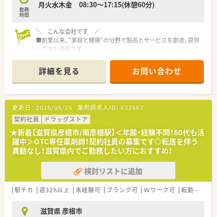
月火水木金 08:30～17:15(休憩60分)
勤務
時間
＼ こんな会社です ／
■創業以来、“美容と健康”の分野で製品とサービスを創造、提供
してきた会社です。
■確かな技術力・製品開発力、優れたマーケティング力、豊かな想
像力を最大限に発揮し、企業活動を通じ社会に貢献しておりま
詳細を見る
お問い合わせ
す。
■研究に基づく技術、素材の開発から、先端的な皮膚科学の研究
まで、あらゆる角度から次世代の美容と健康を追求しています。
■大学や各種研究機関との連携も積極的に行い、サイエンスに裏
更新日：
2026/06/26
薬剤師求人ID：
632667
打ちされた独創的でリアルな効能効果を有する化粧品の開発に
取り組んでいます。
契約社員
ドラッグストア
■海外でも生産体制を整えており、中国を中心に整備していま
★新着【滋賀県彦根市/南彦根駅】＜年齢・経験不問！60代も活
す。
躍中＞OTC専任薬剤師！契約社員の募集です◎転居を伴う
■いずれの工場も、原材料の調達から物流にいたるすべての段階
異動なし！滋賀県内でご勤務したい方におすすめ！
で、厳しい品質管理を実施しています。
■チームとして知恵と力を結集することを使命としているため
検討リストに追加
居王朝性のある方が多く所属しております。
駅チカ
週32h以上
未経験可
ブランク可
Ｗワーク可
転勤なし
滋賀県 彦根市