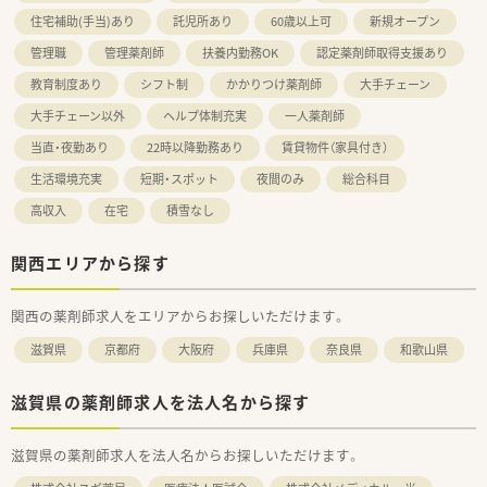
住宅補助(手当)あり
託児所あり
60歳以上可
新規オープン
管理職
管理薬剤師
扶養内勤務OK
認定薬剤師取得支援あり
教育制度あり
シフト制
かかりつけ薬剤師
大手チェーン
大手チェーン以外
ヘルプ体制充実
一人薬剤師
当直・夜勤あり
22時以降勤務あり
賃貸物件（家具付き）
生活環境充実
短期・スポット
夜間のみ
総合科目
高収入
在宅
積雪なし
関西エリアから探す
関西の薬剤師求人をエリアからお探しいただけます。
滋賀県
京都府
大阪府
兵庫県
奈良県
和歌山県
滋賀県の薬剤師求人を法人名から探す
滋賀県の薬剤師求人を法人名からお探しいただけます。