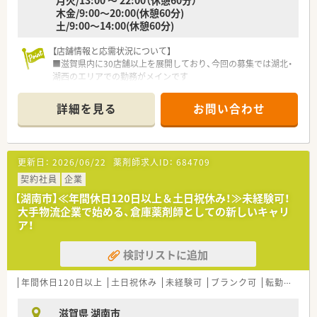
月火/13:00 ～ 22:00（休憩60分）
木金/9:00～20:00(休憩60分)
土/9:00～14:00(休憩60分)
【店舗情報と応需状況について】
■滋賀県内に30店舗以上を展開しており、今回の募集では湖北・
湖西のエリアでの勤務がメインです
■配属先は病院門前からクリニック門前まで様々で、多様な科目
や処方に触れる機会があります
詳細を見る
お問い合わせ
■具体的な処方箋枚数や勤務人数は配属先によりますが、一人薬
剤師になることはありません
【法人特徴について】
更新日：
2026/06/22
薬剤師求人ID：
684709
■臨床検査事業を母体としており、大手にも引けを取らない安定
した経営基盤を確立しています
契約社員
企業
■調剤薬局事業とライフケア事業の連携により、在宅医療への対
【湖南市】≪年間休日120日以上＆土日祝休み！≫未経験可！
応もスムーズに行っています
大手物流企業で始める、倉庫薬剤師としての新しいキャリ
■社員からの意見を大切にするボトムアップの社風で、現場の声
ア！
を吸い上げる体制があります
検討リストに追加
【やりがい/おすすめポイント】
■様々な店舗形態や在宅業務を通じて、薬剤師としてのスキルア
ップを実感できる環境です
年間休日120日以上
土日祝休み
未経験可
ブランク可
転勤なし
■現場の意見が反映されやすい風通しの良さがあり、自らのアイ
デアで店舗作りに関われます
滋賀県 湖南市