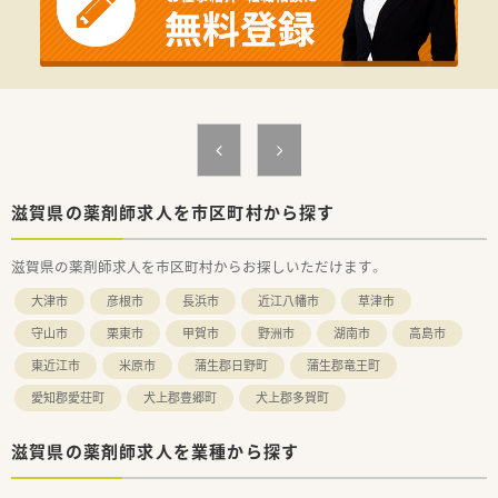
【想定される業務内容】
■特定の法人様が扱う約40品目の医薬品について、専門知識を
活かした品質管理業務をお任せします。
■医薬品の管理業務に付随する事務作業も担当していただくた
め、デスクワークの時間もございます。
■業務の役割分担が明確なため、ご自身の担当業務に集中して取
り組める環境が整っています。
【会社特徴】
■社会インフラとして欠かせない物流業界のリーディングカン
パニーであり、抜群の安定性を誇ります。
滋賀県の薬剤師求人を市区町村から探す
■従業員一人ひとりの働きやすさを大事にし、充実した福利厚生
や勤務体制の整備に注力しています。
滋賀県の薬剤師求人を市区町村からお探しいただけます。
■それぞれの従業員の役割が明確に定められており、専門性を高
めながら業務に集中できます。
大津市
彦根市
長浜市
近江八幡市
草津市
守山市
栗東市
甲賀市
野洲市
湖南市
高島市
東近江市
米原市
蒲生郡日野町
蒲生郡竜王町
愛知郡愛荘町
犬上郡豊郷町
犬上郡多賀町
滋賀県の薬剤師求人を業種から探す