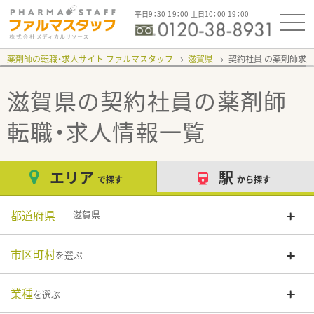
平日9：30-19：00 土日10：00-19：00
薬剤師の転職・求人サイト ファルマスタッフ
滋賀県
契約社員
滋賀県の契約社員
の薬剤師
転職・求人情報一覧
エリア
駅
で探す
から探す
都道府県
滋賀県
市区町村
を選ぶ
業種
を選ぶ