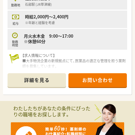
■地域の患者様や医療機関との連携を通じて、地域医療への貢献
石部駅 (JR草津線)
勤務地
を肌で感じることができます
時給2,000円～2,400円
【こんな取り組みをしています】
■社員とその家族の幸せを第一に考え、物価高騰時には全正社員
※年齢と経験を考慮
給与
へ特別手当を支給いたしました
■女性社員が情報交換できる会を定期的に開催するなど、働きや
月火水木金 9:00～17:00
すい環境づくりに努めています
※休憩60分
勤務
■入社後すぐに利用できる子育て休暇制度を導入し、仕事と家庭
時間
の両立を積極的に支援しています
【求人情報について】
■大手物流企業の新規拠点にて、医薬品の適正な管理を担う薬剤
師を募集しています。
■ご自身の年齢やこれまでの経験を考慮し、時給2,000円から
2,300円の範囲で給与を決定します。
詳細を見る
お問い合わせ
■年間休日は120日以上を確保し、土日祝日がお休みなので、プ
ライベートの時間も大切にできます。
【募集背景と求める人物像について】
■事業拡大に伴う新規拠点開設のための増員募集となります。
わたしたちがあなたの条件にぴった
■薬剤師免許をお持ちの方であれば、管理薬剤師としての実務経
りの職場をお探しします。
験がない方でもご応募いただけます。
■医薬品の品質管理や在庫管理、保管に関する実務経験をお持ち
の方は、即戦力として期待されています。