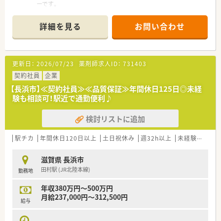
ーです。
■小児がんなど患者数は少ない少疾病用の医薬品づくりに積極
的に取り組んでいます。
詳細を見る
お問い合わせ
＜こんな環境です＞
■フレックス勤務を導入し、柔軟な働き方が出来るよう対応して
います。
更新日：
2026/07/23
薬剤師求人ID：
731403
■築地駅から徒歩7分と駅近立地です。
■階層別に研修を用意し、個々のキャリアに合わせサポートがあ
契約社員
企業
ります。
【長浜市】≪契約社員≫≪品質保証≫年間休日125日◎未経
験も相談可！駅近で通勤便利♪
検討リストに追加
駅チカ
年間休日120日以上
土日祝休み
週32h以上
未経験可
転
滋賀県 長浜市
田村駅 (JR北陸本線)
勤務地
年収380万円～500万円
月給237,000円～312,500円
給与