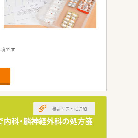
環境です
ます。
検討リストに追加
います。
前で内科・脳神経外科の処方箋
ます。