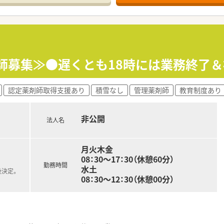
経外科の処方箋をメインに応需し、1日あたり30枚から40枚
籍しており、地域に密着した温かい雰囲気のなかで日々の業務に
して以来、長きにわたって地域医療の発展に貢献し続けてきた歴
開しており、代表は県内の薬剤師会会長も務めるなど業界発展に
剤師募集≫●遅くとも18時には業務終了
得実績が豊富にあり、社員のワークライフバランスを重視する社
認定薬剤師取得支援あり
積雪なし
管理薬剤師
教育制度あり
実績を考慮し、入社初年度から年収500万円から600万円の
賞与支給があるため、長く勤めるほど安定した収入の増加を見込
非公開
種手当が充実しているため、ベースとなる給与に加えてさらなる
法人名
月火木金
08：30～17：30（休憩60分）
勤務時間
水土
後決定。
08：30～12：30（休憩00分）