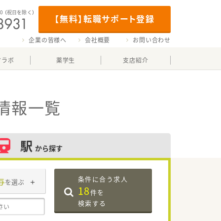
00
（祝日を除く）
【無料】転職サポート登録
企業の皆様へ
会社概要
お問い合わせ
マラボ
薬学生
支店紹介
情報一覧
駅
から探す
条件に合う求人
与
を選ぶ
18
件を
検索する