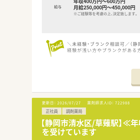
年収400万円～600万円
月給250,000円～450,000円
給与
※ご経験等を考慮の上、決定致します。
＼未経験・ブランク相談可／（静
経験が浅い方やブランクがある
【店舗情報と応需状況について】
■最寄り駅の静岡鉄道静岡清水線
■主に内科・皮膚科・リウマチ科
■薬剤師は常勤4名、事務員3名
【法人特徴について】
■全国に約400店舗を展開し、
更新日：
2026/07/27
薬剤師求人ID：
722988
■薬剤師でもある社長が自らの
正社員
調剤薬局
■人材定着率が97％と非常に高
【静岡市清水区/草薙駅】≪年
【想定される業務内容】
を受けています
■調剤、監査、服薬指導といっ
■施設への配薬業務も担当する