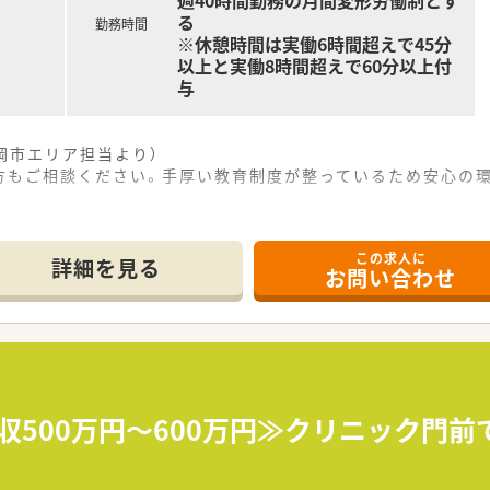
週40時間勤務の月間変形労働制とす
る
勤務時間
※休憩時間は実働6時間超えで45分
以上と実働8時間超えで60分以上付
与
岡市エリア担当より）
方もご相談ください。手厚い教育制度が整っているため安心の
「新清水駅」から、徒歩1分と通勤に便利な立地です。
この求人に
を応需しており、1日の処方箋枚数は平均100枚程度です。
詳細を見る
お問い合わせ
が在籍しており、ベテラン社員が多くサポート体制も万全です。
特に医療モール開発では業界トップクラスの実績を誇ります。
育休経験を活かし、女性が長く働き続けられる企業を目指してい
く、多くの方が「薬局の雰囲気の良さ」を入社の決め手に挙げて
収500万円～600万円≫クリニック門
た保険薬剤師としての基本業務を丁寧に行っていただきます。
ため、在宅医療のスキルを身につけ、専門性を高めることができ