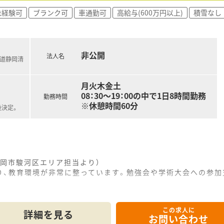
、信頼関係を築きながら、かかりつけ薬剤師業務も担っていただ
未経験可
ブランク可
車通勤可
高給与(600万円以上)
積雪なし
のびびと成長できる環境を意識した働きやすい社風です。
良好なため、疑義照会などもスムーズに行うことができます。
非公開
ており、経験の浅い方でも安心して業務に取り組める環境です。
法人名
鉄道静岡清
月火木金土
08：30～19：00の中で1日8時間勤務
勤務時間
※休憩時間60分
後決定。
岡市駿河区エリア担当より）
り、教育環境が非常に整っています。勉強会や学術大会への参加
------------＊
この求人に
詳細を見る
お問い合わせ
静岡清水線の草薙駅から徒歩7分と、通勤に便利な好立地にある