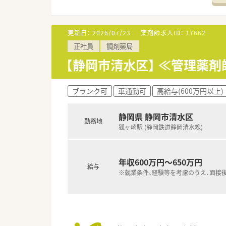
■近隣の医療機関より内科や脳神
■現在は常勤の薬剤師が2名在
更新日：
2026/07/23
薬剤師求人ID：
17662
【法人特徴について】
正社員
調剤薬局
■昭和45年に静岡市内で創業
■市内にて調剤薬局を5店舗展
【静岡市清水区】 ≪管理薬
■産前産後休暇や育児休暇の取
【想定されるモデル年収】
ブランク可
車通勤可
高給与(600万円以上)
■これまでの調剤薬局での経験や
■定期的な昇給制度や年2回の
静岡県 静岡市清水区
■住宅手当や役職手当などの各
勤務地
狐ヶ崎駅 (静岡鉄道静岡清水線)
年収600万円～650万円
給与
※就業条件、経験等を考慮のうえ、面接