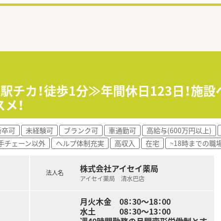
≪駅チカ！徒歩1分≫年間休日123日！施
スメ！
新卒可
未経験可
ブランク可
車通勤可
高給与(600万円以上)
手チェーン以外
ヘルプ体制充実
高収入
在宅
~18時までの職
株式会社アイセイ薬局
法人名
アイセイ薬局 清水巴店
月火木金 08：30～18：00
水土 08：30～13：00