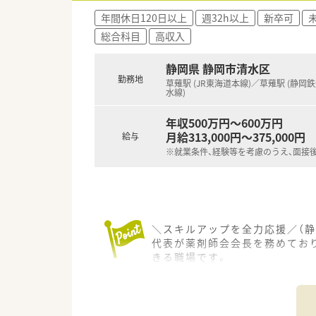
■患者様一人ひとりと向き合い
年間休日120日以上
週32h以上
新卒可
総合科目
高収入
【職場環境と雰囲気】
■ノルマなどがなく、薬剤師が
■処方元の医療機関と関係性が
静岡県 静岡市清水区
■ベテランの社員が多く在籍し
勤務地
草薙駅 (JR東海道本線)／草薙駅 (静岡
水線)
年収500万円～600万円
月給313,000円～375,000円
給与
※就業条件、経験等を考慮のうえ、面接
＼スキルアップを全力応援／（静
代表が薬剤師会会長を務めてお
きる職場です。
＊------------------------------
【店舗情報と応需状況について】
■JR東海道本線および静岡鉄道