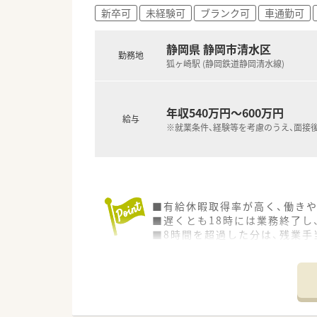
新卒可
未経験可
ブランク可
車通勤可
静岡県 静岡市清水区
勤務地
狐ヶ崎駅 (静岡鉄道静岡清水線)
年収540万円～600万円
給与
※就業条件、経験等を考慮のうえ、面接
■有給休暇取得率が高く、働き
■遅くとも18時には業務終了し
■8時間を超過した分は、残業手