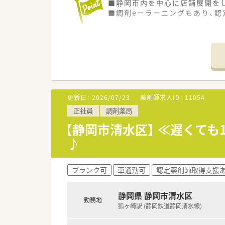
■静岡市内を中心に店舗展開を
■調剤eーラーニングもあり、認
更新日：
2026/07/23
薬剤師求人ID：
11054
正社員
調剤薬局
【静岡市清水区】 ≪遅くて
♪
ブランク可
車通勤可
認定薬剤師取得支援
静岡県 静岡市清水区
勤務地
狐ヶ崎駅 (静岡鉄道静岡清水線)