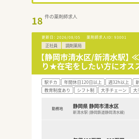
件の薬剤師求人
18
更新日：
2026/08/05
薬剤師求人ID：
93001
正社員
調剤薬局
【静岡市清水区/新清水駅】 
り★在宅をしたい方にオス
駅チカ
年間休日120日以上
週32h以上
教育制度あり
シフト制
大手チェーン
大
静岡県 静岡市清水区
勤務地
新清水駅 (静岡鉄道静岡清水線)