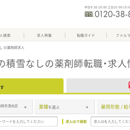
平日9：30-19：00 土日10：00-19：
人検索
求人特集
転職ガイド
ファル
し
の積雪なし
の薬剤師転職・求人
す
業種
雇用形態 / 給
静岡市清水区
を選ぶ
求人IDで検索