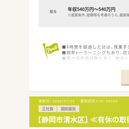
年収540万円～540万円
給与
※就業条件、経験等を考慮のうえ、面接
■8時間を超過した分は、残業手
■調剤eーラーニングもあり、認
■薬の採用品目数も多く、数多
更新日：
2026/07/23
薬剤師求人ID：
38656
正社員
調剤薬局
【静岡市清水区】 ≪有休の