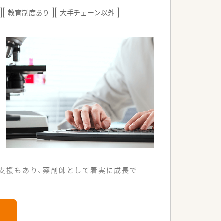
きます。
教育制度あり
大手チェーン以外
支援もあり、薬剤師として着実に成長で
調剤薬局です。