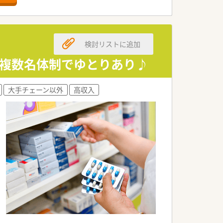
ほどを対応します。
取り組んでいます。
検討リストに追加
史ある法人です。
尽力しています。
＆複数名体制でゆとりあり♪
風が魅力です。
大手チェーン以外
高収入
提示が可能な求人です。
むことができます。
収入アップが目指せます。