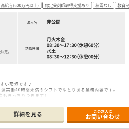
高給与(600万円以上)
認定薬剤師取得支援あり
積雪なし
教育
非公開
法人名
月火木金
08：30～17：30（休憩60分）
勤務時間
水土
後決定。
08：30～12：30（休憩00分）
やすい環境です♪
、週実働40時間未満のシフトでゆとりある業務内容です。
当もきっちりつきます！
この求人に
詳細を見る
お問い合わせ