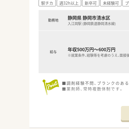
駅チカ
週32h以上
新卒可
未経験可
ブ
■定期的な昇給制度や年2回の
■住宅手当や役職手当などの各
静岡県 静岡市清水区
勤務地
入江岡駅 (静岡鉄道静岡清水線)
年収500万円～600万円
給与
※就業条件、経験等を考慮のうえ、面接
■調剤経験不問、ブランクのある
■薬剤師、常時複数体制です。