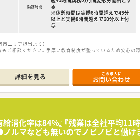
週40時間勤務の月間変形労働制とす
る
勤務時間
※休憩時間は実働6時間超えで45分
以上と実働8時間超えで60分以上付
与
岡市エリア担当より）
方もご相談ください。手厚い教育制度が整っているため安心の
「新清水駅」から、徒歩1分と通勤に便利な立地です。
この求人に
を応需しており、1日の処方箋枚数は平均100枚程度です。
詳細を見る
お問い合わせ
が在籍しており、ベテラン社員が多くサポート体制も万全です。
特に医療モール開発では業界トップクラスの実績を誇ります。
育休経験を活かし、女性が長く働き続けられる企業を目指してい
く、多くの方が「薬局の雰囲気の良さ」を入社の決め手に挙げて
有給消化率は84%』『残業は全社平均11
●ノルマなども無いのでノビノビと働け
た保険薬剤師としての基本業務を丁寧に行っていただきます。
ため、在宅医療のスキルを身につけ、専門性を高めることができ