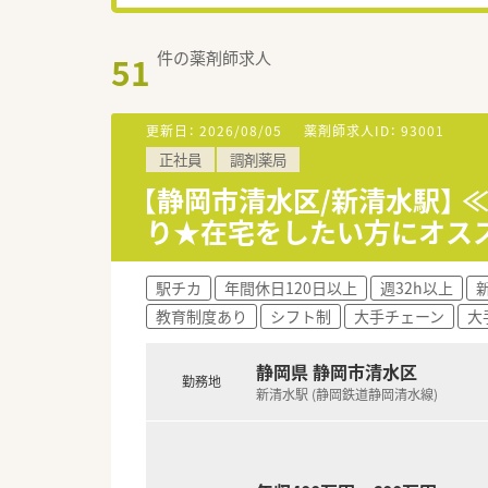
件の薬剤師求人
51
更新日：
2026/08/05
薬剤師求人ID：
93001
正社員
調剤薬局
【静岡市清水区/新清水駅】 
り★在宅をしたい方にオス
駅チカ
年間休日120日以上
週32h以上
教育制度あり
シフト制
大手チェーン
大
静岡県 静岡市清水区
勤務地
新清水駅 (静岡鉄道静岡清水線)