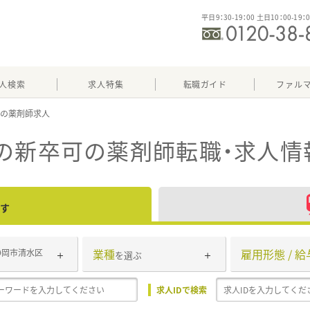
平日9：30-19：00 土日10：00-19：
人検索
求人特集
転職ガイド
ファル
可
の新卒可
の薬剤師転職・求人情
す
業種
雇用形態 / 給
静岡市清水区
を選ぶ
求人IDで検索