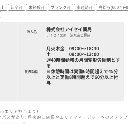
、信頼関係を築きながら、かかりつけ薬剤師業務も担っていただ
以上
新卒可
未経験可
ブランク可
車通勤可
高給与(600万円
のびびと成長できる環境を意識した働きやすい社風です。
良好なため、疑義照会などもスムーズに行うことができます。
株式会社アイセイ薬局
ており、経験の浅い方でも安心して業務に取り組める環境です。
法人名
アイセイ薬局 清水富士見店
月火木金 09：00～18：30
土 09：00～13：00
週40時間勤務の月間変形労働制とす
る
※休憩時間は実働6時間超えで45分
勤務時間
以上と実働8時間超えで60分以上付
与
市エリア担当より）
アパスがあり、将来的に店長やエリアマネージャーへのステップ
------------＊