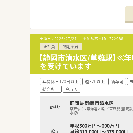
【店舗情報と応需状況について】
■最寄り駅の静岡鉄道静岡清水線
■主に内科・皮膚科を応需してお
■薬剤師は常勤2名体制で、事務
【職場環境と雰囲気】
更新日：
2026/07/27
薬剤師求人ID：
722988
■ノルマなどがなく、薬剤師が
正社員
調剤薬局
■待合室や調剤室が広く清潔感
■お互いに助け合いながら仕事
【静岡市清水区/草薙駅】≪年
を受けています
【想定されるキャリアイメージ】
■店長やエリアマネージャー、
■人事や教育、医療モール開発
年間休日120日以上
週32h以上
新卒可
■5年以上の勤務で独立支援制
総合科目
高収入
【想定されるモデル年収】
■29歳で店長に昇格した場合、
静岡県 静岡市清水区
■34歳でエリアマネージャーに昇
勤務地
草薙駅 (JR東海道本線)／草薙駅 (静岡
■毎年1回の評価による昇給や
水線)
年収500万円～600万円
月給313,000円～375,000円
給与