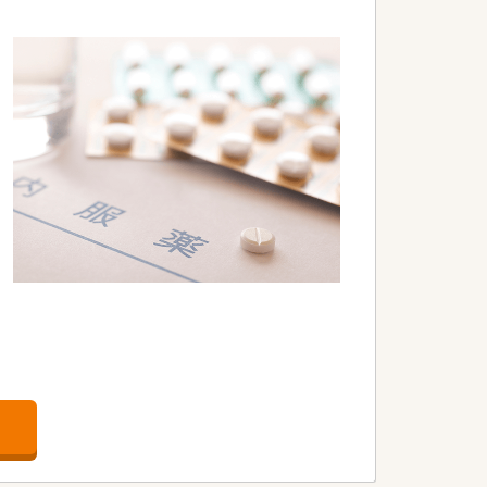
むことができます。
収入アップが目指せます。