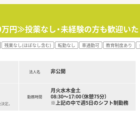
50万円≫投薬なし・未経験の方も歓迎い
残業なし(ほぼなし含む)
転勤なし
車通勤可
教育制度あり
非公開
法人名
月火水木金土
08:30～17:00（休憩75分）
勤務時間
※上記の中で週5日のシフト制勤務
後決定。