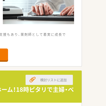
支援もあり、薬剤師として着実に成長で
調剤薬局です。
ほどを対応します。
取り組んでいます。
検討リストに追加
史ある法人です。
尽力しています。
ホーム！18時ピタリで主婦・ベ
風が魅力です。
提示が可能な求人です。