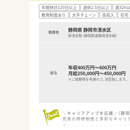
■患者様一人ひとりと向き合い
年間休日120日以上
週休2.5日以上
週32h
教育制度あり
大手チェーン
高収入
在宅
【職場環境と雰囲気】
■ノルマなどがなく、薬剤師が
■処方元の医療機関と関係性が
静岡県 静岡市清水区
勤務地
■ベテランの社員が多く在籍し
新清水駅 (静岡鉄道静岡清水線)
年収400万円～600万円
月給250,000円～450,000円
給与
※ご経験等を考慮の上、決定致します。
＼キャリアアップを応援／（静岡
充実の研修制度と多彩なキャリ
＊------------------------------