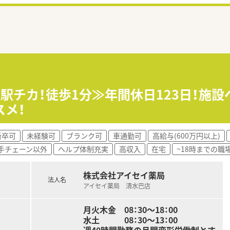
≪駅チカ！徒歩1分≫年間休日123日！施
スメ！
新卒可
未経験可
ブランク可
車通勤可
高給与(600万円以上)
手チェーン以外
ヘルプ体制充実
高収入
在宅
~18時までの職
株式会社アイセイ薬局
法人名
アイセイ薬局 清水巴店
月火木金 08：30～18：00
水土 08：30～13：00