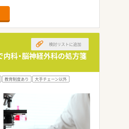
検討リストに追加
前で内科・脳神経外科の処方箋
教育制度あり
大手チェーン以外
可能です。