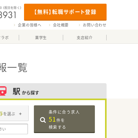
00
（祝日を除く）
【無料】転職サポート登録
企業の皆様へ
会社概要
お問い合わせ
マラボ
薬学生
支店紹介
報一覧
駅
から探す
条件に合う求人
与
を選ぶ
51
件を
検索する