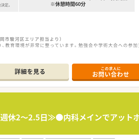
※休憩時間60分
後決定。
岡市駿河区エリア担当より）
り、教育環境が非常に整っています。勉強会や学術大会への参加
------------＊
この求人に
詳細を見る
お問い合わせ
静岡清水線の草薙駅から徒歩7分と、通勤に便利な好立地にある
経外科の処方箋をメインに応需し、1日あたり30枚から40枚
籍しており、地域に密着した温かい雰囲気のなかで日々の業務に
して以来、長きにわたって地域医療の発展に貢献し続けてきた歴
開しており、代表は県内の薬剤師会会長も務めるなど業界発展に
≪週休2～2.5日≫●内科メインでアット
得実績が豊富にあり、社員のワークライフバランスを重視する社
実績を考慮し、入社初年度から年収500万円から600万円の