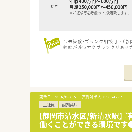
年収400万円～600万円
月給250,000円～450,000円
給与
※ご経験等を考慮の上、決定致します。
＼未経験・ブランク相談可／（静
経験が浅い方やブランクがある
【店舗情報と応需状況について】
■最寄り駅の静岡鉄道静岡清水線
■主に内科・皮膚科・リウマチ科
■薬剤師は常勤4名、事務員3名
【法人特徴について】
■全国に約400店舗を展開し、
更新日：
2026/08/05
薬剤師求人ID：
664277
■薬剤師でもある社長が自らの
正社員
調剤薬局
■人材定着率が97％と非常に高
【静岡市清水区/新清水駅】『
【想定される業務内容】
働くことができる環境です
■調剤、監査、服薬指導といっ
■施設への配薬業務も担当する