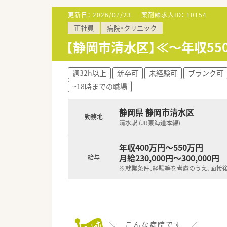
更新日：
2026/07/23
薬剤師求人ID：
10154
正社員
病院・クリニック
【静岡市清水区】≪～年収5
週32h以上
新卒可
未経験可
ブランク可
~18時までの職場
静岡県 静岡市清水区
勤務地
清水駅 (JR東海道本線)
年収400万円～550万円
月給230,000円～300,000円
給与
※就業条件、経験等を考慮のうえ、面接
＼ こんな病院です ／