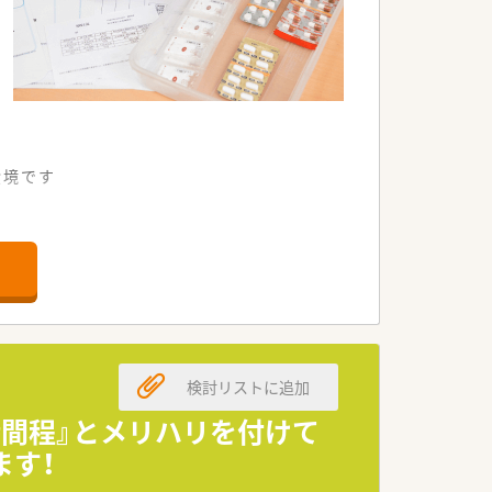
環境です
ます。
検討リストに追加
います。
時間程』とメリハリを付けて
ます！
ます。