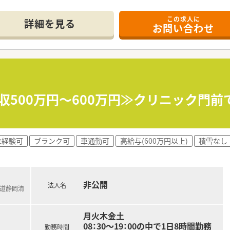
この求人に
「新清水駅」から、徒歩9分ほどの場所に位置する薬局です。
詳細を見る
お問い合わせ
り、1日の処方箋枚数は平均して60～70枚程度となります。
員も2名在籍しサポート体制も万全です。
のびのびと成長できる環境を意識した働きやすい社風です。
があるため、快適な環境で業務に取り組むことができます。
を進める、チームワークの良さが自慢の職場環境です。
収500万円～600万円≫クリニック門
支店長といった運営管理職へのキャリアアップが目指せます。
など、本部機能で専門性を発揮する道も用意されています。
未経験可
ブランク可
車通勤可
高給与(600万円以上)
積雪なし
度の利用も可能で、経営者を目指すこともできます。
年収500万円程度がモデル年収として提示されています。
非公開
格すると年収800万円、39歳の支店長では年収1,100万円も
法人名
鉄道静岡清
、スキルランクに応じた薬剤師手当で着実に収入が上がります。
月火木金土
08：30～19：00の中で1日8時間勤務
勤務時間