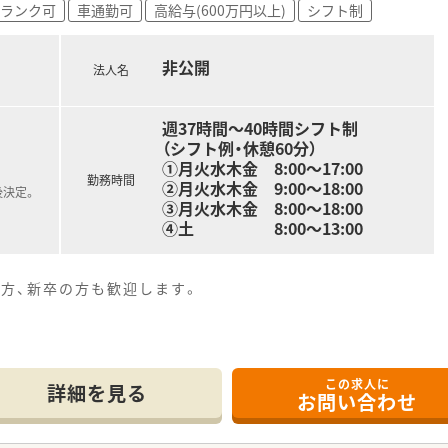
ランク可
車通勤可
高給与(600万円以上)
シフト制
賞与支給があるため、長く勤めるほど安定した収入の増加を見込
種手当が充実しているため、ベースとなる給与に加えてさらなる
非公開
法人名
週37時間～40時間シフト制
（シフト例・休憩60分）
①月火水木金 8:00～17:00
勤務時間
②月火水木金 9:00～18:00
後決定。
③月火水木金 8:00～18:00
④土 8:00～13:00
方、新卒の方も歓迎します。
この求人に
詳細を見る
お問い合わせ