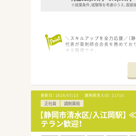
※就業条件、経験等を考慮のうえ、面接
＼スキルアップを全力応援／（静
代表が薬剤師会会長を務めてお
きる職場です。
＊------------------------------
【店舗情報と応需状況について】
■JR東海道本線および静岡鉄道
■近隣の医療機関より内科や脳神
■現在は常勤の薬剤師が2名在
更新日：
2026/07/23
薬剤師求人ID：
11715
【法人特徴について】
正社員
調剤薬局
■昭和45年に静岡市内で創業
■市内にて調剤薬局を5店舗展
【静岡市清水区/入江岡駅】 
■産前産後休暇や育児休暇の取
テラン歓迎！
【想定されるモデル年収】
■これまでの調剤薬局での経験や