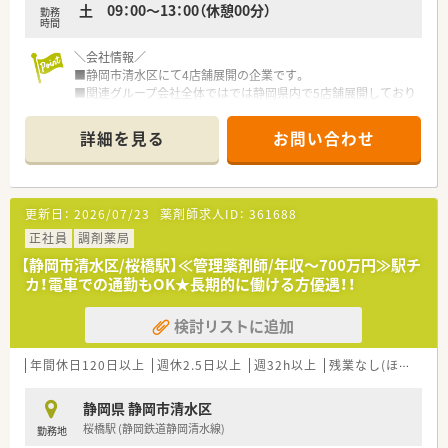
土 09：00～13：00（休憩00分）
勤務
時間
＼会社情報／
■静岡市清水区にて4店舗展開の企業です。
■関連グループ会社全体ではでは静岡県内で5店舗展開しており
ます。
■グループとして開局から約35年を迎え地域への貢献度も高
詳細を見る
お問い合わせ
く、地元のかかりつけ薬局として絶対的存在感のある企業（薬局）
です。
■グループ全体の在籍スタッフは多く和気あいあいとしており、
人間関係が非常に良好な環境です。
更新日：
2026/07/23
薬剤師求人ID：
361688
■調剤業務を実施していく上で「便利」と思ったものはどんどん
導入しております。
正社員
調剤薬局
■対人業務にシフトチェンジする上では知識量が不可欠という
【静岡市清水区/桜橋駅】≪管理薬剤師/年収～700万円≫駅チ
事で、研修にも力を入れております。
カ！電車での通勤もOK★長期的に働ける方優遇！！
■外部研修への参加費用、及び日当や宿泊費も会社負担。参加手
当として1回3,000円も支給されます。
検討リストに追加
■全店舗あわせて、薬学実習生も毎年2名前後受け入れられてお
ります。
年間休日120日以上
週休2.5日以上
週32h以上
残業なし(ほぼなし含む)
＼薬局について／
■狐ヶ崎駅 (静岡鉄道静岡清水線)から徒歩3分の場所にございま
静岡県 静岡市清水区
す。公共交通機関でのご通勤も可能でございます。
桜橋駅 (静岡鉄道静岡清水線)
勤務地
■内科・小児科クリニック門前の調剤薬局です。