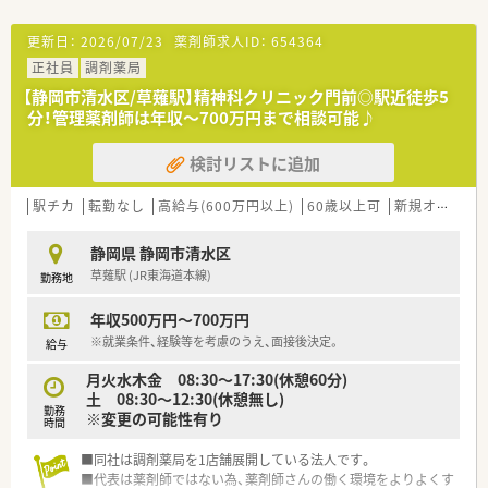
更新日：
2026/07/23
薬剤師求人ID：
654364
正社員
調剤薬局
【静岡市清水区/草薙駅】精神科クリニック門前◎駅近徒歩5
分！管理薬剤師は年収～700万円まで相談可能♪
検討リストに追加
駅チカ
転勤なし
高給与(600万円以上)
60歳以上可
新規オープン
静岡県 静岡市清水区
草薙駅 (JR東海道本線)
勤務地
年収500万円～700万円
※就業条件、経験等を考慮のうえ、面接後決定。
給与
月火水木金 08:30～17:30(休憩60分)
土 08:30～12:30(休憩無し)
勤務
※変更の可能性有り
時間
■同社は調剤薬局を1店舗展開している法人です。
■代表は薬剤師ではない為、薬剤師さんの働く環境をよりよくす