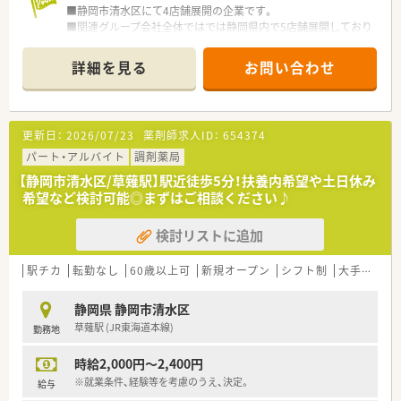
■静岡市清水区にて4店舗展開の企業です。
■関連グループ会社全体ではでは静岡県内で5店舗展開しており
ます。
■グループとして開局から約35年を迎え地域への貢献度も高
詳細を見る
お問い合わせ
く、地元のかかりつけ薬局として絶対的存在感のある企業（薬局）
です。
■グループ全体の在籍スタッフは多く和気あいあいとしており、
人間関係が非常に良好な環境です。
更新日：
2026/07/23
薬剤師求人ID：
654374
■調剤業務を実施していく上で「便利」と思ったものはどんどん
導入しております。
パート・アルバイト
調剤薬局
■対人業務にシフトチェンジする上では知識量が不可欠という
【静岡市清水区/草薙駅】駅近徒歩5分！扶養内希望や土日休み
事で、研修にも力を入れております。
希望など検討可能◎まずはご相談ください♪
■外部研修への参加費用、及び日当や宿泊費も会社負担。参加手
当として1回3,000円も支給されます。
検討リストに追加
■全店舗あわせて、薬学実習生も毎年2名前後受け入れられてお
ります。
駅チカ
転勤なし
60歳以上可
新規オープン
シフト制
大手チェーン以外
＼薬局について／
■狐ヶ崎駅 (静岡鉄道静岡清水線)から徒歩3分の場所にございま
静岡県 静岡市清水区
す。公共交通機関でのご通勤も可能でございます。
草薙駅 (JR東海道本線)
勤務地
■内科・小児科クリニック門前の調剤薬局です。
■常時薬剤師は複数名います。
時給2,000円～2,400円
※就業条件、経験等を考慮のうえ、決定。
給与