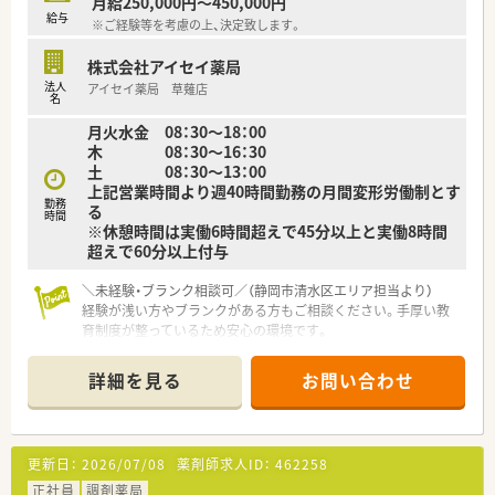
月給250,000円～450,000円
給与
※ご経験等を考慮の上、決定致します。
株式会社アイセイ薬局
法人
アイセイ薬局 草薙店
名
月火水金 08：30～18：00
木 08：30～16：30
土 08：30～13：00
上記営業時間より週40時間勤務の月間変形労働制とす
勤務
る
時間
※休憩時間は実働6時間超えで45分以上と実働8時間
超えで60分以上付与
＼未経験・ブランク相談可／（静岡市清水区エリア担当より）
経験が浅い方やブランクがある方もご相談ください。手厚い教
育制度が整っているため安心の環境です。
【店舗情報と応需状況について】
詳細を見る
お問い合わせ
■最寄り駅の「御門台駅」から、徒歩5分という通勤に大変便利な
立地です。
■主に内科・耳鼻科・小児科・婦人科を応需しており、1日の処方
箋枚数は平均86枚程度です。
更新日：
2026/07/08
薬剤師求人ID：
462258
■薬剤師は常勤3名と非常勤1名、事務員3名が在籍し、協力体制
が整っています。
正社員
調剤薬局