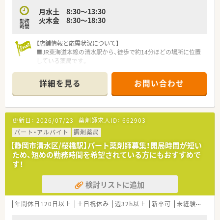
月水土 8:30～13:30
火木金 8:30～18:30
勤務
時間
【店舗情報と応需状況について】
■JR東海道本線の清水駅から、徒歩で約14分ほどの場所に位置
している薬局です。
■近隣のクリニックより、主に歯科と眼科の処方箋を応需してお
り、専門性を高められます。
詳細を見る
お問い合わせ
■月・水・土曜は半日勤務で、火・木・金曜は18時半までの開局時
間となっています。
【法人特徴について】
更新日：
2026/07/23
薬剤師求人ID：
662903
■全国に280店舗以上を展開し、無借金経営を続ける安定した基
盤を持つ企業グループです。
パート・アルバイト
調剤薬局
■地域密着のマンツーマン薬局が中心で、患者様一人ひとりと向
【静岡市清水区/桜橋駅】パート薬剤師募集！開局時間が短い
き合える環境があります。
ため、短めの勤務時間を希望されている方にもおすすめで
■店舗運営の自由度が高く、管理薬剤師の裁量で店舗デザインな
す！
どを決定することも可能です。
検討リストに追加
【勤務実態について】
■ラウンダー勤務の薬剤師が多数在籍しており、休みやシフトの
希望が通りやすい環境です。
年間休日120日以上
土日祝休み
週32h以上
新卒可
未経験可
ブ
■事前に相談すれば、エリアマネージャーの調整により長期休暇
の取得も可能となっています。