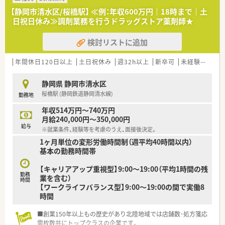
【静岡市清水区/桜橋駅】 ≪例：年収600万円｜18時まで｜土
【こんな方が活躍中】
日祝日休み≫調剤業務を行うドラッグストア薬剤師★
■ライフイベントと仕事を両立させながら、キャリアを継続して
いる女性薬剤師が多数活躍中です。
検討リストに追加
■現場での経験を活かし、公募制度を利用して本部の専門職へと
キャリアチェンジした方もいます。
■地域に根ざし、患者様とのコミュニケーションを大切にしなが
年間休日120日以上
土日祝休み
週32h以上
新卒可
未経験可
ブ
ら働く薬剤師が活躍しています。
静岡県 静岡市清水区
【こんな方にオススメ】
桜橋駅 (静岡鉄道静岡清水線)
勤務地
■安定した大手企業で、腰を据えて長くキャリアを築いていきた
いという方に最適です。
年収514万円～740万円
■仕事と子育てを両立させたい方へ、法定を上回る手厚いサポー
月給240,000円～350,000円
ト制度がおすすめです。
給与
※就業条件、経験等を考慮のうえ、面接後決定。
■調剤のスペシャリストやマネジメント職など、多様なキャリア
1ヶ月単位の変形労働時間制（週平均40時間以内）
パスから将来を選びたい方。
基本の勤務時間帯
【やりがい/おすすめポイント】
【キャリアアップ重視型】9:00～19:00（平均1時間の残
■人材定着率97％という数字が証明する、人間関係の良さと働
勤務
業を含む）
きやすさが最大の魅力です。
時間
【ワークライフバランス型】9:00～19:00の間で実働8
■お子様が小学校に入学するまで時短勤務が可能など、子育て支
時間
援制度が非常に充実しています。
■店舗業務に留まらず、本部の専門職や独立など、多彩なキャリ
■創業150年以上もの歴史があり北陸地域では店舗数･処方箋応
アプランを描ける可能性があります。
需枚数共にトップクラスの企業です。