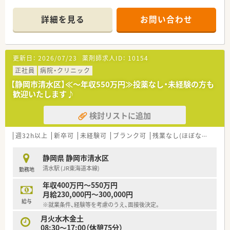
【店舗情報と応需状況について】
詳細を見る
お問い合わせ
■最寄り駅の静岡鉄道静岡清水線「新清水駅」から、徒歩1分と通
勤に便利な立地です。
■主に内科・皮膚科・リウマチ科を応需しており、1日の処方箋枚
数は平均100枚程度です。
更新日：
2026/07/23
薬剤師求人ID：
10154
■薬剤師は常勤4名、事務員3名が在籍しており、ベテラン社員が
多くサポート体制も万全です。
正社員
病院・クリニック
【静岡市清水区】≪～年収550万円≫投薬なし・未経験の方も
【法人特徴について】
歓迎いたします♪
■全国に約400店舗を展開し、特に医療モール開発では業界トッ
プクラスの実績を誇ります。
検討リストに追加
■薬剤師でもある社長が自らの育休経験を活かし、女性が長く働
き続けられる企業を目指しています。
■人材定着率が97％と非常に高く、多くの方が「薬局の雰囲気の
週32h以上
新卒可
未経験可
ブランク可
残業なし(ほぼなし含む)
良さ」を入社の決め手に挙げています。
静岡県 静岡市清水区
【想定される業務内容】
清水駅 (JR東海道本線)
勤務地
■調剤、監査、服薬指導といった保険薬剤師としての基本業務を
丁寧に行っていただきます。
年収400万円～550万円
■施設への配薬業務も担当するため、在宅医療のスキルを身につ
月給230,000円～300,000円
け、専門性を高めることができます。
給与
※就業条件、経験等を考慮のうえ、面接後決定。
■患者様一人ひとりと向き合い、信頼関係を築きながら、かかり
つけ薬剤師業務も担っていただきます。
月火水木金土
08:30～17:00（休憩75分）