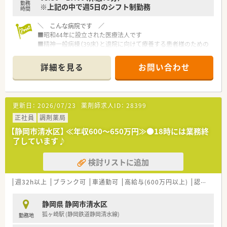
勤務
【職場環境と雰囲気】
※上記の中で週5日のシフト制勤務
時間
■ノルマなどがなく、薬剤師がのびびと成長できる環境を意識し
た働きやすい社風です。
＼ こんな病院です ／
■処方元の医療機関と関係性が良好なため、疑義照会などもスム
■昭和44年に設立された医療法人です
ーズに行うことができます。
■精神一般病棟（39床）と退院に向けて療養する患者様のための
■ベテランの社員が多く在籍しており、経験の浅い方でも安心し
スペースが広い精神療養病棟（150床）の計189床を備えています
て業務に取り組める環境です。
■リハビリテーションセンターを設置し作業療法やデイ・ケアに
詳細を見る
お問い合わせ
よるリハビリテーションも行っています
■患者様の社会復帰や地域での生活を支援するために訪問看護
も行っています
■職員のワークライフバランスを重視しており基本的に超過勤
更新日：
2026/07/23
薬剤師求人ID：
28399
務はありません。
正社員
調剤薬局
＼ プライベートも充実した働き方 ／
【静岡市清水区】 ≪年収600～650万円≫●18時には業務終
■～17時終業！且つ、実働7.25時間/日の勤務です。
了しています♪
■経験が浅い方でも機械化が進んでおり、取り組みやすい内容で
す。
検討リストに追加
■外来や入院の調剤が主になりますが、処方箋が回ってくるタイ
ミングも分散していますので、比較的落ち着いて業務を行うこと
が出来ます。
週32h以上
ブランク可
車通勤可
高給与(600万円以上)
認定薬剤師取得支援あり
■大自然に囲まれた療養施設で安心と信頼のおける療養生活を
サポートしています。
静岡県 静岡市清水区
■残業少なめで、プライベートの時間もしっかり確保できます。
狐ヶ崎駅 (静岡鉄道静岡清水線)
勤務地