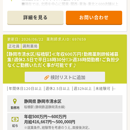
■現在では、北陸を中心に関東･関西･東海･東北と600店舗以上
展開！
■全国各地に今なお新規出店を続けており成長している企業で
詳細を見る
お問い合わせ
す。
■「健康と美と衛生を通して社会貢献する」という経営理念の下
に、利便性と専門性を高め地域密着型のドラッグストア、かかり
つけ薬局を創ることを目指している企業です。
更新日：
2026/06/22
薬剤師求人ID：
697659
■‘ワンストップショッピング’をコンセプトに「フード・ヘルス・
ビューティー・ライフ・調剤」を1店舗に集約した店舗作りを特長
正社員
調剤薬局
とし北陸地方中心に展開しています。
【静岡市清水区/桜橋駅】≪年収600万円！勤務薬剤師候補募
集！週休2.5日で平日18時30分！≫週38時間勤務！ご負担少
なくご勤務いただく事が可能です♪
検討リストに追加
年間休日120日以上
週休2.5日以上
週32h以上
未経験可
Ｗワーク
静岡県 静岡市清水区
桜橋駅 (静岡鉄道静岡清水線)
勤務地
年収500万円～600万円
月給416,667円～500,000円
給与
※就業条件、経験等を考慮のうえ、面接後決定。