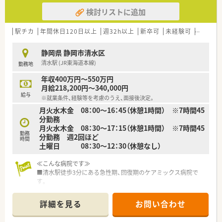
検討リストに追加
駅チカ
年間休日120日以上
週32h以上
新卒可
未経験可
車通勤
静岡県 静岡市清水区
清水駅 (JR東海道本線)
勤務地
年収400万円～550万円
月給218,200円～340,000円
給与
※就業条件、経験等を考慮のうえ、面接後決定。
月火水木金 08：00～16：45（休憩1時間） ※7時間45
分勤務
月火水木金 08：30～17：15（休憩1時間） ※7時間45
勤務
分勤務 週2回ほど
時間
土曜日 08：30～12：30（休憩なし）
≪こんな病院です≫
■清水駅徒歩3分にある急性期、回復期のケアミックス病院で
す。
■2025年3月に新築移転してきました。
■抗がん剤を用いた化学療法から、地域包括ケア病棟の患者様の
詳細を見る
お問い合わせ
在宅復帰支援まで幅広く対応しています。
■診療所、保険薬局との連携による地域医療への貢献を目標に、