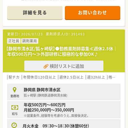
う実績もございます。
■残業は月平均3時間程度と、ほとんどありません。
詳細を見る
お問い合わせ
■車内に居たまま薬の処方を行うドライブイン方式も採用して
おります。
■スポーツファーマシスト、実務指導、健康サポートなども積極
的に取り組める環境です。
更新日：
2026/07/23
薬剤師求人ID：
391493
■地域連携薬局の認定も受けております。
■週休2.5日のシフト制を組んでいます。
正社員
調剤薬局
【静岡市清水区/狐ヶ崎駅】●勤務薬剤師募集≪週休2.5休｜
年収500万円～≫外部研修に積極的な参加OK♪
検討リストに追加
駅チカ
年間休日120日以上
週休2.5日以上
週32h以上
残業なし(ほぼなし含む)
静岡県 静岡市清水区
狐ヶ崎駅 (静岡鉄道静岡清水線)
勤務地
年収500万円～600万円
月給250,000円～350,000円
給与
※就業条件、経験等を考慮のうえ、面接後決定。
月火木金 09：30～18：30（休憩60分）