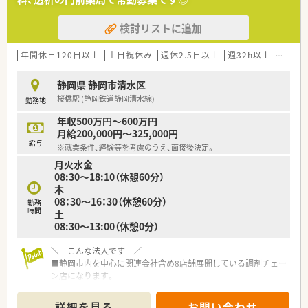
薬局長以外は女性の薬剤師さんです。
見学の際などは皆様笑顔で応対頂き、雰囲気の良さを感じる事が
検討リストに追加
できます！
年間休日120日以上
土日祝休み
週休2.5日以上
週32h以上
ブラン
静岡県 静岡市清水区
桜橋駅 (静岡鉄道静岡清水線)
勤務地
年収500万円～600万円
月給200,000円～325,000円
給与
※就業条件、経験等を考慮のうえ、面接後決定。
月火水金
08:30～18:10（休憩60分）
木
08：30～16：30（休憩60分）
勤務
時間
土
08:30～13:00（休憩0分）
＼ こんな法人です ／
■静岡市内を中心に関連会社含め8店舗展開している調剤チェー
ン店になります。
■2020年2月にも新店舗を一から立ち上げ、市内では勢いのある
調剤チェーンです。
詳細を見る
お問い合わせ