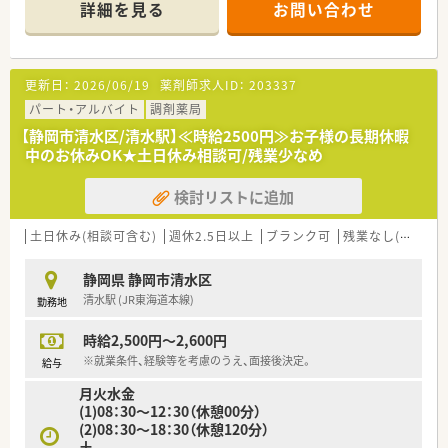
詳細を見る
お問い合わせ
更新日：
2026/06/19
薬剤師求人ID：
203337
パート・アルバイト
調剤薬局
【静岡市清水区/清水駅】≪時給2500円≫お子様の長期休暇
中のお休みOK★土日休み相談可/残業少なめ
検討リストに追加
土日休み(相談可含む)
週休2.5日以上
ブランク可
残業なし(ほぼなし含む)
静岡県 静岡市清水区
清水駅 (JR東海道本線)
勤務地
時給2,500円～2,600円
※就業条件、経験等を考慮のうえ、面接後決定。
給与
月火水金
(1)08：30～12：30（休憩00分）
(2)08：30～18：30（休憩120分）
土