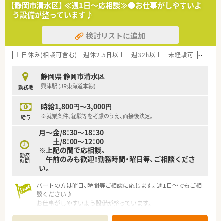
【静岡市清水区】 ≪週1日～応相談≫●お仕事がしやすいよ
う設備が整っています♪
検討リストに追加
土日休み(相談可含む)
週休2.5日以上
週32h以上
未経験可
ブラン
静岡県 静岡市清水区
興津駅 (JR東海道本線)
勤務地
時給1,800円～3,000円
※就業条件、経験等を考慮のうえ、面接後決定。
給与
月～金/8：30～18：30
土/8：00～12：00
※上記の間で応相談。
勤務
午前のみも歓迎！勤務時間・曜日等、ご相談くださ
時間
い。
パートの方は曜日、時間等ご相談に応じます。週1日～でもご相
談ください♪
お仕事がしやすいよう設備が整っています。
人気の内科メインの応需で、薬剤師は複数名体制です！