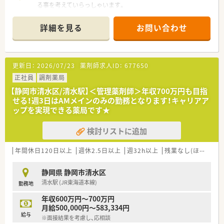
る事を考えていらっしゃいます。
■1から店舗作りをするため、周囲と協力しながら働ける方を歓
迎します。
詳細を見る
お問い合わせ
更新日：
2026/07/23
薬剤師求人ID：
677650
正社員
調剤薬局
【静岡市清水区/清水駅】＜管理薬剤師＞年収700万円も目指
せる！週3日はAMメインのみの勤務となります！キャリアア
ップを実現できる薬局です★
検討リストに追加
年間休日120日以上
週休2.5日以上
週32h以上
残業なし(ほぼなし含む)
静岡県 静岡市清水区
清水駅 (JR東海道本線)
勤務地
年収600万円～700万円
月給500,000円～583,334円
給与
※面接結果を考慮し、応相談