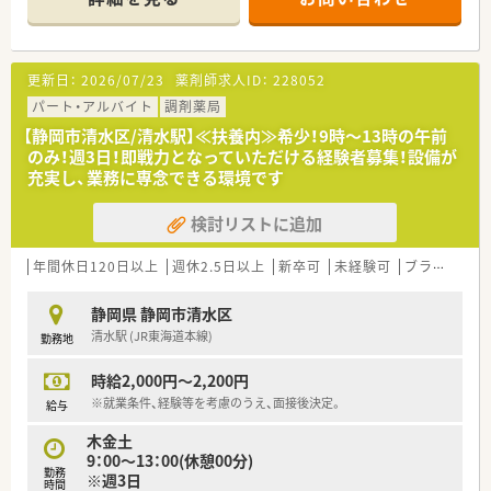
■現在は薬剤師2名と事務スタッフが在籍しており、精神科単科
の落ち着いた環境で業務を行っています。
【求人情報について】
更新日：
2026/07/23
薬剤師求人ID：
228052
■管理薬剤師としてのご経験やスキルを考慮し、年収550万円か
ら最大700万円の高待遇をご提示可能です。
パート・アルバイト
調剤薬局
■昇給は年1回、賞与は年2回支給され、業績や個人の貢献度がし
【静岡市清水区/清水駅】≪扶養内≫希少！9時～13時の午前
っかりと評価される給与体系です。
のみ！週3日！即戦力となっていただける経験者募集！設備が
■退職金制度や各種手当も充実しており、将来を見据えて安心し
充実し、業務に専念できる環境です
て勤務できる環境を提供しています。
検討リストに追加
【勤務実態について】
■土日祝が完全にお休みで年間休日120日以上を確保しており、
ワークライフバランスが非常に良好です。
年間休日120日以上
週休2.5日以上
新卒可
未経験可
ブランク可
■残業はほとんど発生せず、18時の定時で退社できる日が多い
ため、プライベートの時間も大切にできます。
静岡県 静岡市清水区
■有給休暇やリフレッシュ休暇などの休暇制度も整っており、オ
清水駅 (JR東海道本線)
勤務地
ンオフのメリハリをつけて働けます。
時給2,000円～2,200円
【想定される業務内容】
■精神科・心療内科の処方箋に基づき、調剤業務、監査業務、服薬
※就業条件、経験等を考慮のうえ、面接後決定。
給与
指導をご担当いただきます。
木金土
■在宅業務（居宅）にも対応しており、地域で暮らす患者様のメン
9：00～13：00(休憩00分)
タルヘルスケアにも貢献できます。
勤務
※週3日
■管理薬剤師として、医薬品の在庫管理やスタッフの指導など、
時間