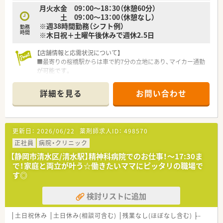
月火水金 09：00～18：30（休憩60分）
土 09：00～13：00（休憩なし）
※週38時間勤務（シフト例）
勤務
時間
※木日祝＋土曜午後休みで週休2.5日
【店舗情報と応需状況について】
■最寄りの桜橋駅からは車で約7分の立地にあり、マイカー通勤
が可能です。
■応需科目は主に皮膚科が中心で、1日あたり60枚から70枚程度
の処方箋に対応しています。
詳細を見る
お問い合わせ
■薬剤師は常時2名から3名体制で、事務員も在籍しているため
安心して業務に集中できます。
【募集背景と求める人物像について】
更新日：
2026/06/22
薬剤師求人ID：
498570
■今後の体制強化を見据えた増員募集であり、将来の管理薬剤師
候補として活躍できる方を求めています。
正社員
病院・クリニック
■在宅医療にも積極的に取り組んでいるため、地域医療に貢献し
【静岡市清水区/清水駅】精神科病院でのお仕事！～17:30ま
たいという意欲をお持ちの方を歓迎します。
で！家庭と両立が叶う☆働きたいママにピッタリの職場で
■調剤スキルだけでなく、人間性も高めたいという向上心を持
す◎
ち、前向きに業務に取り組める方を募集しています。
検討リストに追加
【法人特徴について】
■静岡市内を中心に調剤薬局を9店舗展開するほか、ヘルスケア
に特化したコンビニエンスストアも運営しています。
土日祝休み
土日休み(相談可含む)
残業なし(ほぼなし含む)
転勤な
■従業員自身が充実してこそ真の患者様対応ができるという考