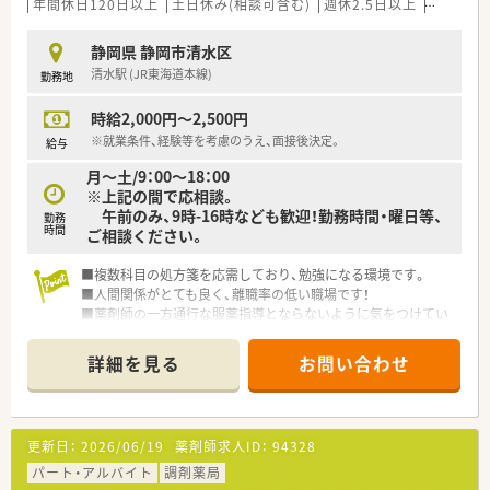
年間休日120日以上
土日休み(相談可含む)
週休2.5日以上
週32h以
静岡県 静岡市清水区
清水駅 (JR東海道本線)
勤務地
時給2,000円～2,500円
※就業条件、経験等を考慮のうえ、面接後決定。
給与
月～土/9：00～18：00
※上記の間で応相談。
午前のみ、9時-16時なども歓迎！勤務時間・曜日等、
勤務
時間
ご相談ください。
■複数科目の処方箋を応需しており、勉強になる環境です。
■人間関係がとても良く、離職率の低い職場です！
■薬剤師の一方通行な服薬指導とならないように気をつけてい
ます。
詳細を見る
お問い合わせ
更新日：
2026/06/19
薬剤師求人ID：
94328
パート・アルバイト
調剤薬局