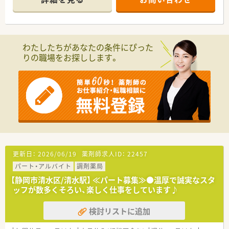
■創業10年に満たない会社の為、まだまだやりたいことにチャ
レンジできる環境です。
■週休3日正社員制度を採り入れ、従業員の働きやすさを追求し
ております。
■週休3日制、年間休日156日！ご入社後、週休2日制への転換も可
わたしたちがあなたの条件にぴった
能です。
りの職場をお探しします。
＼ こんな薬局です ／
■透析クリニック門前の為、定期的に患者様が通院されます。
■専門的な知識が身に着く薬局です。
更新日：
2026/06/19
薬剤師求人ID：
22457
パート・アルバイト
調剤薬局
【静岡市清水区/清水駅】 ≪パート募集≫●温厚で誠実なスタ
ッフが数多くそろい、楽しく仕事をしています♪
検討リストに追加