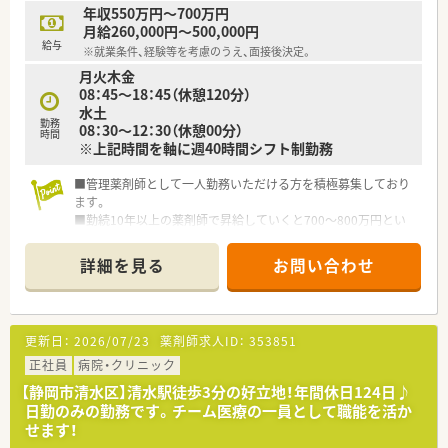
■水曜はお休みですので、日祝と土曜を含め週休2.5日となりま
年収550万円～700万円
す。
月給260,000円～500,000円
■常時薬剤師は複数名います。
給与
※就業条件、経験等を考慮のうえ、面接後決定。
月火木金
08：45～18：45（休憩120分）
水土
勤務
08：30～12：30（休憩00分）
時間
※上記時間を軸に週40時間シフト制勤務
■管理薬剤師として一人勤務いただける方を積極募集しており
ます。
■勤続10年以上の薬剤師で昇給していくと700～800万円とい
う実績もございます。
■残業は月平均3時間程度と、ほとんどありません。
詳細を見る
お問い合わせ
■車内に居たまま薬の処方を行うドライブイン方式も採用して
おります。
■スポーツファーマシスト、実務指導、健康サポートなども積極
的に取り組める環境です。
更新日：
2026/07/23
薬剤師求人ID：
353851
■地域連携薬局の認定も受けております。
正社員
病院・クリニック
【静岡市清水区】清水駅徒歩3分の好立地！年間休日124日♪
日勤のみの勤務です。チーム医療の一員として職能を活か
せます！