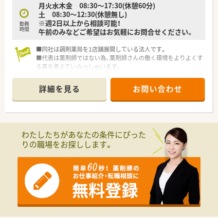
月火水木金 08:30～17:30(休憩60分)
土 08:30～12:30(休憩無し)
※週2日以上から相談可能！
勤務
時間
午前のみなどご希望はお気軽にお問合せください。
■同社は調剤薬局を1店舗展開している法人です。
■代表は薬剤師ではない為、薬剤師さんの働く環境をよりよくす
る事を考えていらっしゃいます。
■1から店舗作りをするため、周囲と協力しながら働ける方を歓
迎します。
詳細を見る
お問い合わせ
わたしたちがあなたの条件にぴった
りの職場をお探しします。