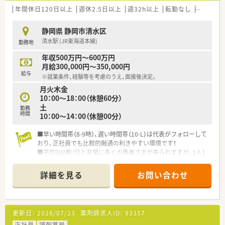
年間休日120日以上
週休2.5日以上
週32h以上
転勤なし
車通勤可
静岡県 静岡市清水区
清水駅 (JR東海道本線)
勤務地
年収500万円～600万円
月給300,000円～350,000円
給与
※就業条件、経験等を考慮のうえ、面接後決定。
月火木金
10：00～18：00（休憩60分）
土
勤務
時間
10：00～14：00（休憩00分）
■早い時間帯（8-9時）、遅い時間帯（10-L）は代表がフォローして
おり、正社員でも比較的融通の利きやすい環境です！
■平均200枚/日と非常に多くの患者さまが来られますが、1人1
人に丁寧な対応をすべく、薬剤師の在籍人数も多くございます！
詳細を見る
お問い合わせ
更新日：
2026/07/23
薬剤師求人ID：
93357