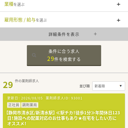
業種
を選ぶ
雇用形態 / 給与
を選ぶ
詳細条件を表示
条件に合う求人
29
件を
検索する
29
件の薬剤師求人
並び順
更新日：
2026/08/05
薬剤師求人ID：
93001
正社員
調剤薬局
【静岡市清水区/新清水駅】 ≪駅チカ！徒歩1分≫年間休日123
日！施設への配薬対応のお仕事もあり★在宅をしたい方に
オススメ！