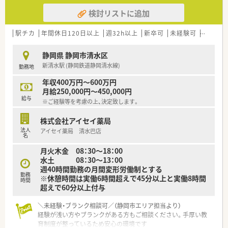
検討リストに追加
駅チカ
年間休日120日以上
週32h以上
新卒可
未経験可
ブラン
静岡県 静岡市清水区
新清水駅 (静岡鉄道静岡清水線)
勤務地
年収400万円～600万円
月給250,000円～450,000円
給与
※ご経験等を考慮の上、決定致します。
株式会社アイセイ薬局
法人
アイセイ薬局 清水巴店
名
月火木金 08：30～18：00
水土 08：30～13：00
週40時間勤務の月間変形労働制とする
勤務
※休憩時間は実働6時間超えで45分以上と実働8時間
時間
超えで60分以上付与
＼未経験・ブランク相談可／（静岡市エリア担当より）
経験が浅い方やブランクがある方もご相談ください。手厚い教
育制度が整っているため安心の環境です