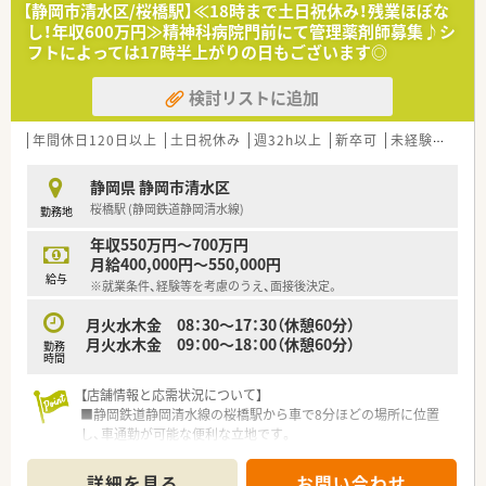
【静岡市清水区/桜橋駅】≪18時まで土日祝休み！残業ほぼな
し！年収600万円≫精神科病院門前にて管理薬剤師募集♪シ
フトによっては17時半上がりの日もございます◎
検討リストに追加
年間休日120日以上
土日祝休み
週32h以上
新卒可
未経験可
ブ
静岡県 静岡市清水区
桜橋駅 (静岡鉄道静岡清水線)
勤務地
年収550万円～700万円
月給400,000円～550,000円
給与
※就業条件、経験等を考慮のうえ、面接後決定。
月火水木金 08：30～17：30（休憩60分）
月火水木金 09：00～18：00（休憩60分）
勤務
時間
【店舗情報と応需状況について】
■静岡鉄道静岡清水線の桜橋駅から車で8分ほどの場所に位置
し、車通勤が可能な便利な立地です。
■近隣の精神科病院から、精神科や心療内科の処方箋を1日あた
り約30枚を応需しています。
詳細を見る
お問い合わせ