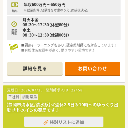
年収600万円～650万円
※就業条件、経験等を考慮のうえ、面接後決定。
給与
月火木金
08：30～17：30（休憩60分）
水土
勤務
時間
08：30～12：30（休憩00分）
■調剤eーラーニングもあり、認定薬剤師にも対応しています！
■有給休暇取得率が高く、働きやすい環境です♪
詳細を見る
お問い合わせ
更新日：
2026/07/23
薬剤師求人ID：
22458
正社員
調剤薬局
【静岡市清水区/清水駅】≪週休2.5日≫10時～のゆっくり出
勤 内科メインの薬局です♪
検討リストに追加