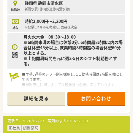
静岡県 静岡市清水区
■小規模店舗が中心のため、開局時間を大幅に超えるような残業
新清水駅 (静岡鉄道静岡清水線)
勤務地
はほとんどありません。
時給2,000円～2,200円
【想定される業務内容】
■保険調剤業務全般として、処方箋に基づく調剤、鑑査、丁寧な
※経験、スキルを考慮し、面接後決定
給与
服薬指導をお願いします。
月火水木金 08：30～18：00
■歯科や眼科の領域に特化した専門的な知識を活かし、患者様の
※6時間未満の場合は休憩0分、6時間超8時間以内の場
ケアにあたっていただきます。
合は休憩45分以上、就業時間8時間超の場合休憩60分
■店舗の裁量が大きいため、在庫管理や発注業務などもご自身の
以上とする。
判断で進めていただけます。
勤務
時間
※上記開局時間を元に週2-5日のシフト制勤務とす
る。
■早番、遅番のシフト制を採用し、1日勤務時間は8時間を軸とし
ております。
■福利厚生に関しましては親会社の企業に準じております。
■年齢不問♪セカンドキャリアとしてご活用ください。
■ご状況に応じて、グループ企業の管理薬剤師に転籍することも
詳細を見る
お問い合わせ
可能です。
更新日：
2026/07/23
薬剤師求人ID：
657100
正社員
調剤薬局