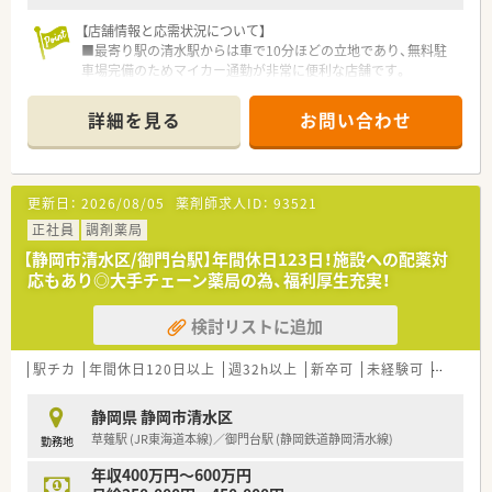
店舗運営全般をお任せいたします。
【店舗情報と応需状況について】
■最寄り駅の清水駅からは車で10分ほどの立地であり、無料駐
車場完備のためマイカー通勤が非常に便利な店舗です。
■近隣の内科や外科をはじめ、消化器科や循環器科から整形外科
まで、幅広い科目の処方箋を1日平均200枚応需します。
詳細を見る
お問い合わせ
■常時5名以上の薬剤師が勤務しており、医療事務も複数名在籍
しているため、一人体制になる心配はありません。
【法人特徴について】
更新日：
2026/08/05
薬剤師求人ID：
93521
■静岡県内で複数の調剤薬局を展開する関連グループの一員で
あり、開局から約35年の歴史を持つ地域密着型の企業です。
正社員
調剤薬局
■地元のかかりつけ薬局として絶対的な存在感を誇り、患者様や
【静岡市清水区/御門台駅】年間休日123日！施設への配薬対
近隣の医療機関と長年にわたり良好な関係を築いております。
応もあり◎大手チェーン薬局の為、福利厚生充実！
■スタッフの人数が多く和気あいあいとした雰囲気であり、職場
の人間関係が非常に良好で働きやすい環境が整っております。
検討リストに追加
【こんな方が活躍中】
■育児や家事と両立しながら働くスタッフが多く、産休や育休の
駅チカ
年間休日120日以上
週32h以上
新卒可
未経験可
ブラン
取得実績もあるため子育て世代の方々が多数活躍しておりま
す。
静岡県 静岡市清水区
■業務の機械化に対応しつつ患者様とのコミュニケーションを
草薙駅 (JR東海道本線)／御門台駅 (静岡鉄道静岡清水線)
勤務地
楽しめる、ホスピタリティ精神に溢れた薬剤師が多く活躍してい
ます。
年収400万円～600万円