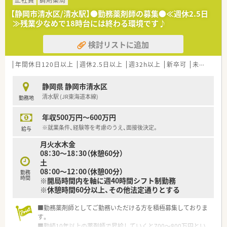
正社員
調剤薬局
【静岡市清水区/清水駅】●勤務薬剤師の募集●≪週休2.5日
≫残業少なめで18時台には終わる環境です♪
検討リストに追加
年間休日120日以上
週休2.5日以上
週32h以上
新卒可
未経験可
静岡県 静岡市清水区
清水駅 (JR東海道本線)
勤務地
年収500万円～600万円
※就業条件、経験等を考慮のうえ、面接後決定。
給与
月火水木金
08：30～18：30（休憩60分）
土
08：00～12：00（休憩00分）
勤務
時間
※開局時間内を軸に週40時間シフト制勤務
※休憩時間60分以上、その他法定通りとする
■勤務薬剤師としてご勤務いただける方を積極募集しておりま
す。
■勤続10年以上の薬剤師で昇給していくと700～800万円とい