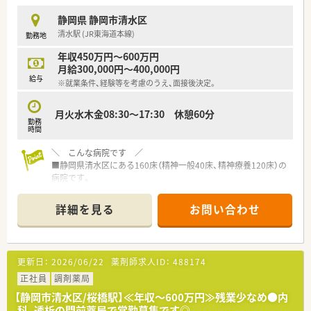
えのもと、働きやすい環境づくりに注力しています。
静岡県 静岡市清水区
■子育て中の薬剤師も多く在籍しており、ライフステージが変化
清水駅 (JR東海道本線)
勤務地
しても女性が長く働き続けられる職場です。
年収450万円～600万円
【勤務実態について】
月給300,000円～400,000円
■平日は18時30分まで、木曜は17時まで、土曜は13時までの勤
給与
※就業条件、経験等を考慮のうえ、面接後決定。
務時間となっています。
■残業時間は非常に少なく、ほぼ定時で退勤できるため、ワーク
ライフバランスを重視する方にも最適です。
月火水木金08:30～17:30 休憩60分
勤務
■週休2.5日（日曜・祝日・他1日・土曜午後）に加え、夏季休暇や年
時間
末年始休暇もございます。
＼ こんな病院です ／
■静岡県清水区にある160床（精神一般40床、精神療養120床）の
病院です。
■入院医療だけでなく、退院後のデイケア、デイナイトケアなど
社会復帰に向けたサポートも行っています。
詳細を見る
お問い合わせ
■病院経験、調剤経験なくてもお気軽にご相談ください。職場見
学で丁寧に仕事内容などご説明してくださいます。
＼ 魅力的な働き方 ／
更新日：
2026/06/22
薬剤師求人ID：
488174
■貴重な土日休み、平日～17:30までのご勤務です！正社員とし
て働きたかったど、薬局では時間があわない、、という方にもっ
正社員
調剤薬局
てこいの求人です！
【静岡市清水区/桜橋駅】≪年収～600万円≫残業少なめ●内
■経験豊富な薬局長と優しい雰囲気の薬剤部☆
科、透析の門前薬局で常勤募集です◎