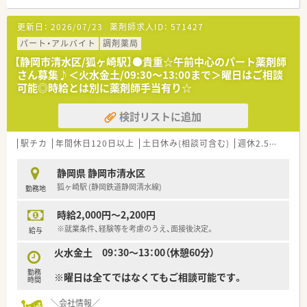
フォーミュラリーを公開する等の取り組みも行っています。
■感染対策チーム（ＩＣＴ）、栄養サポートチーム（NST）、褥瘡サ
更新日：
2026/07/23
薬剤師求人ID：
571427
ポートチームなどチーム医療に薬剤師も積極的に参加していま
す。
パート・アルバイト
調剤薬局
【静岡市清水区/狐ヶ崎駅】●貴重☆午前中心のパート薬剤師
≪業務内容≫
さん募集♪＜火水金土/09:30～13:00まで＞曜日はご相談
■入院患者様の調剤、監査、服薬指導 ※外来は院外処方
可能◎時給とは別に薬剤師手当有り☆
■注射調整業務（抗がん剤、ＴＰＮ）
■製剤業務
検討リストに追加
■病棟服薬指導
■持参薬管理業務
■各種委員会（NST、ICT、褥瘡、他）
駅チカ
年間休日120日以上
土日休み(相談可含む)
週休2.5日以上
■医薬品管理、医薬品情報管理
静岡県 静岡市清水区
≪おすすめポイント≫
狐ヶ崎駅 (静岡鉄道静岡清水線)
勤務地
■夜勤当直業務は無く働けます。
■みなし公務員として福利厚生も充実しています。
時給2,000円～2,200円
■専門認定資格取得や教育体制も整っています
■奨学金などの制度も整っている法人です。
※就業条件、経験等を考慮のうえ、面接後決定。
給与
火水金土 09：30～13：00（休憩60分）
勤務
※曜日は全てではなくてもご相談可能です。
時間
＼会社情報／