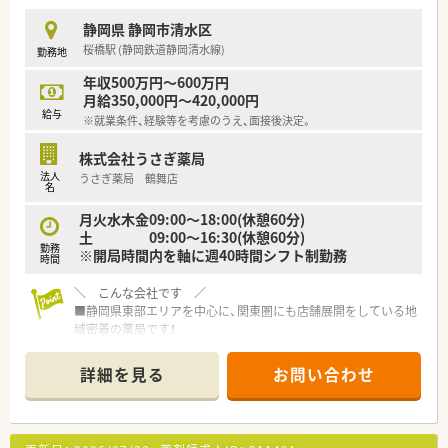
静岡県 静岡市清水区
桜橋駅 (静岡鉄道静岡清水線)
勤務地
年収500万円～600万円
月給350,000円～420,000円
給与
※就業条件、経験等を考慮のうえ、面接後決定。
株式会社うさぎ薬局
法人
うさぎ薬局 鶴舞店
名
月火水木金09:00～18:00(休憩60分)
土 09:00～16:30(休憩60分)
勤務
※開局時間内を軸に週40時間シフト制勤務
時間
＼ こんな会社です ／
■静岡県東部エリアを中心に、関東圏にも店舗展開をしている地
域密着の薬局です！
■長くお勤め頂きたい気持ちから、終身雇用を謳い、その他福利
厚生も充実している企業です。
詳細を見る
お問い合わせ
■男性の育休取得の実績もございます。
■給与体系、評価制度も、納得感のある制度作りに努めていま
す。
■教育にも力を入れており、学会参加や研修費用も会社がサポー