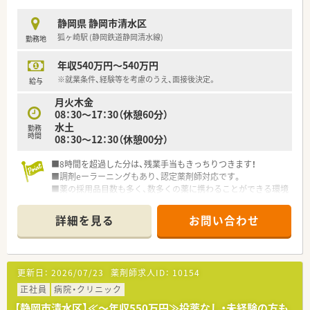
静岡県 静岡市清水区
狐ヶ崎駅 (静岡鉄道静岡清水線)
勤務地
年収540万円～540万円
※就業条件、経験等を考慮のうえ、面接後決定。
給与
月火木金
08：30～17：30（休憩60分）
水土
勤務
時間
08：30～12：30（休憩00分）
■8時間を超過した分は、残業手当もきっちりつきます！
■調剤eーラーニングもあり、認定薬剤師対応です。
■薬の採用品目数も多く、数多くの薬に携わることができる環境
です。
詳細を見る
お問い合わせ
更新日：
2026/07/23
薬剤師求人ID：
10154
正社員
病院・クリニック
【静岡市清水区】≪～年収550万円≫投薬なし・未経験の方も