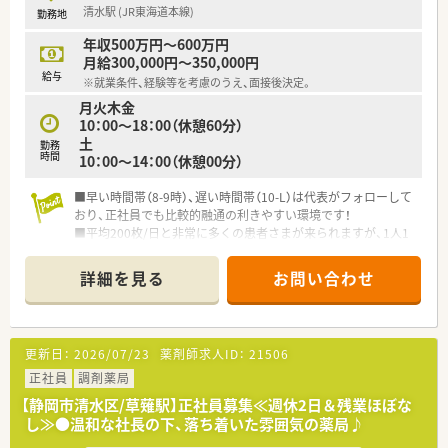
清水駅 (JR東海道本線)
勤務地
年収500万円～600万円
月給300,000円～350,000円
給与
※就業条件、経験等を考慮のうえ、面接後決定。
月火木金
10：00～18：00（休憩60分）
土
勤務
時間
10：00～14：00（休憩00分）
■早い時間帯（8-9時）、遅い時間帯（10-L）は代表がフォローして
おり、正社員でも比較的融通の利きやすい環境です！
■平均200枚/日と非常に多くの患者さまが来られますが、1人1
人に丁寧な対応をすべく、薬剤師の在籍人数も多くございます！
詳細を見る
お問い合わせ
更新日：
2026/07/23
薬剤師求人ID：
21506
正社員
調剤薬局
【静岡市清水区/草薙駅】正社員募集≪週休2日＆残業ほぼな
し≫●温和な社長の下、落ち着いた雰囲気の薬局♪