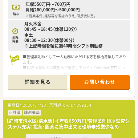
■水曜はお休みですので、日祝と土曜を含め週休2.5日となりま
年収550万円～700万円
す。
月給260,000円～500,000円
■常時薬剤師は複数名います。
給与
※就業条件、経験等を考慮のうえ、面接後決定。
月火木金
08：45～18：45（休憩120分）
水土
勤務
08：30～12：30（休憩00分）
時間
※上記時間を軸に週40時間シフト制勤務
■管理薬剤師として一人勤務いただける方を積極募集しており
ます。
■勤続10年以上の薬剤師で昇給していくと700～800万円とい
う実績もございます。
■残業は月平均3時間程度と、ほとんどありません。
詳細を見る
お問い合わせ
■車内に居たまま薬の処方を行うドライブイン方式も採用して
おります。
■スポーツファーマシスト、実務指導、健康サポートなども積極
的に取り組める環境です。
更新日：
2026/07/23
薬剤師求人ID：
359234
■地域連携薬局の認定も受けております。
正社員
調剤薬局
【静岡市清水区/清水駅】≪年収650万円/管理薬剤師≫監査シ
ステム充実！投薬・服薬に集中出来る環境●残業少なめ