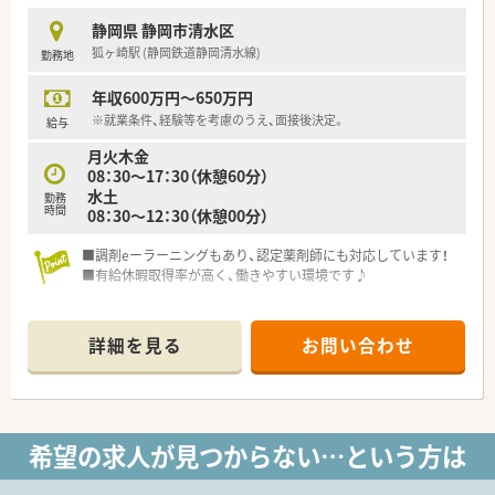
静岡県 静岡市清水区
狐ヶ崎駅 (静岡鉄道静岡清水線)
勤務地
年収600万円～650万円
※就業条件、経験等を考慮のうえ、面接後決定。
給与
月火木金
08：30～17：30（休憩60分）
水土
勤務
時間
08：30～12：30（休憩00分）
■調剤eーラーニングもあり、認定薬剤師にも対応しています！
■有給休暇取得率が高く、働きやすい環境です♪
詳細を見る
お問い合わせ
希望の求人が見つからない…という方は