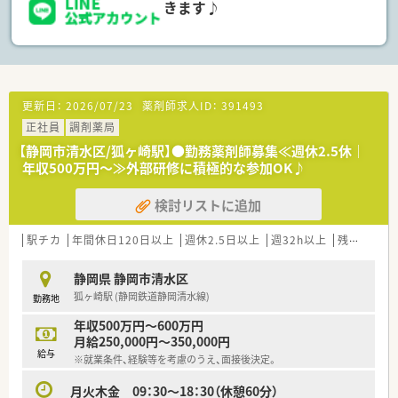
きます♪
更新日：
2026/07/23
薬剤師求人ID：
391493
正社員
調剤薬局
【静岡市清水区/狐ヶ崎駅】●勤務薬剤師募集≪週休2.5休｜
年収500万円～≫外部研修に積極的な参加OK♪
検討リストに追加
駅チカ
年間休日120日以上
週休2.5日以上
週32h以上
残業なし(ほぼなし含む)
静岡県 静岡市清水区
狐ヶ崎駅 (静岡鉄道静岡清水線)
勤務地
年収500万円～600万円
月給250,000円～350,000円
給与
※就業条件、経験等を考慮のうえ、面接後決定。
月火木金 09：30～18：30（休憩60分）