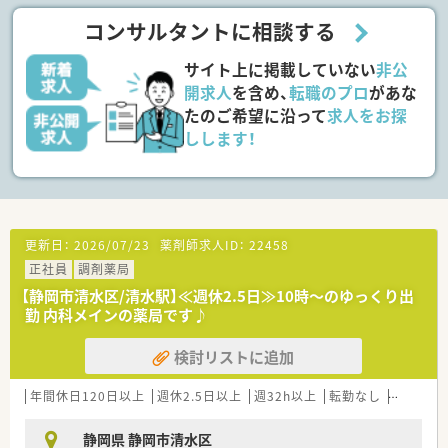
コンサルタントに相談する
サイト上に掲載していない
非公
開求人
を含め、
転職のプロ
があな
たのご希望に沿って
求人をお探
しします！
更新日：
2026/07/23
薬剤師求人ID：
22458
正社員
調剤薬局
【静岡市清水区/清水駅】≪週休2.5日≫10時～のゆっくり出
勤 内科メインの薬局です♪
検討リストに追加
年間休日120日以上
週休2.5日以上
週32h以上
転勤なし
車通勤可
静岡県 静岡市清水区