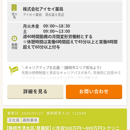
株式会社アイセイ薬局
【職場環境と雰囲気】
法人
アイセイ薬局 清水富士見店
■ノルマなどがなく、薬剤師がのびびと成長できる環境を意識し
名
た働きやすい社風です。
月火木金 09：00～18：30
■処方元の医療機関と関係性が良好なため、疑義照会などもスム
土 09：00～13：00
ーズに行うことができます。
週40時間勤務の月間変形労働制とする
■ベテランの社員が多く在籍しており、経験の浅い方でも安心し
※休憩時間は実働6時間超えで45分以上と実働8時間
て業務に取り組める環境です。
勤務
超えで60分以上付与
時間
＼キャリアアップを応援／（静岡市エリア担当より）
充実の研修制度と多彩なキャリアパスがあり、将来的に店長やエ
リアマネージャーへのステップアップも可能です。
＊------------------------------------------＊
詳細を見る
お問い合わせ
【店舗情報と応需状況について】
■最寄り駅の静岡鉄道静岡清水線「新清水駅」から、徒歩9分ほど
の場所に位置する薬局です。
■主に内科・皮膚科を応需しており、1日の処方箋枚数は平均し
更新日：
2026/07/27
薬剤師求人ID：
722988
て60～70枚程度となります。
■薬剤師は常勤2名体制で、事務員も2名在籍しサポート体制も
正社員
調剤薬局
万全です。
【静岡市清水区/草薙駅】≪年収500万円～600万円≫クリニ