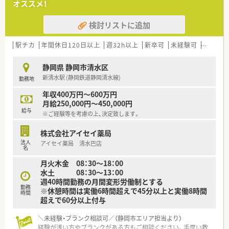
オススメ！
検討リストに追加
駅チカ
年間休日120日以上
週32h以上
新卒可
未経験可
ブラン
静岡県 静岡市清水区
新清水駅 (静岡鉄道静岡清水線)
勤務地
年収400万円～600万円
月給250,000円～450,000円
給与
※ご経験等を考慮の上、決定致します。
株式会社アイセイ薬局
法人
アイセイ薬局 清水巴店
名
月火木金 08：30～18：00
水土 08：30～13：00
週40時間勤務の月間変形労働制とする
勤務
※休憩時間は実働6時間超えで45分以上と実働8時間
時間
超えで60分以上付与
＼未経験・ブランク相談可／（静岡市エリア担当より）
経験が浅い方やブランクがある方もご相談ください。手厚い教