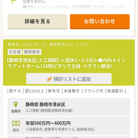
はありません。
■調剤eーラーニングもあり、認定薬剤師にも対応しています！
詳細を見る
お問い合わせ
更新日：
2026/07/23
薬剤師求人ID：
11715
正社員
調剤薬局
【静岡市清水区/入江岡駅】 ≪週休2～2.5日≫●内科メイン
でアットホーム！18時ピタリで主婦・ベテラン歓迎！
検討リストに追加
駅チカ
週32h以上
新卒可
未経験可
ブランク可
車通勤可
高給与
静岡県 静岡市清水区
入江岡駅 (静岡鉄道静岡清水線)
勤務地
年収500万円～600万円
※就業条件、経験等を考慮のうえ、面接後決定。
給与