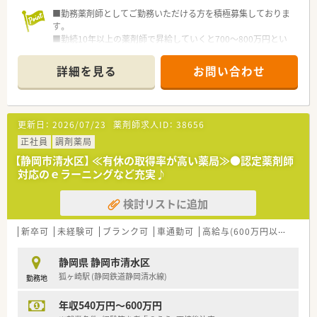
■勤務薬剤師としてご勤務いただける方を積極募集しておりま
す。
■勤続10年以上の薬剤師で昇給していくと700～800万円とい
う実績もございます。
■残業は月平均3時間程度と、ほとんどありません。
詳細を見る
お問い合わせ
■車内に居たまま薬の処方を行うドライブイン方式も採用して
おります。
■スポーツファーマシスト、実務指導、健康サポートなども積極
的に取り組める環境です。
更新日：
2026/07/23
薬剤師求人ID：
38656
■地域連携薬局の認定も受けております。
■週休2.5日のシフト制を組んでいます。
正社員
調剤薬局
【静岡市清水区】 ≪有休の取得率が高い薬局≫●認定薬剤師
対応のｅラーニングなど充実♪
検討リストに追加
新卒可
未経験可
ブランク可
車通勤可
高給与(600万円以上)
認
静岡県 静岡市清水区
狐ヶ崎駅 (静岡鉄道静岡清水線)
勤務地
年収540万円～600万円