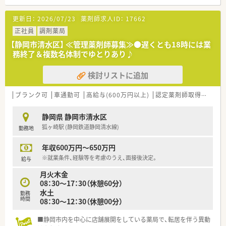
■JR東海道本線および静岡鉄道静岡清水線の草薙駅から徒歩7
分と、通勤に便利な好立地にある調剤薬局です。
更新日：
2026/07/23
薬剤師求人ID：
17662
■近隣の医療機関より内科や脳神経外科の処方箋をメインに応
需し、1日あたり30枚から40枚ほどを対応します。
正社員
調剤薬局
■現在は常勤の薬剤師が2名在籍しており、地域に密着した温か
【静岡市清水区】 ≪管理薬剤師募集≫●遅くとも18時には業
い雰囲気のなかで日々の業務に取り組んでいます。
務終了＆複数名体制でゆとりあり♪
【法人特徴について】
検討リストに追加
■昭和45年に静岡市内で創業して以来、長きにわたって地域医
療の発展に貢献し続けてきた歴史ある法人です。
■市内にて調剤薬局を5店舗展開しており、代表は県内の薬剤師
ブランク可
車通勤可
高給与(600万円以上)
認定薬剤師取得支援あり
会会長も務めるなど業界発展に尽力しています。
■産前産後休暇や育児休暇の取得実績が豊富にあり、社員のワー
静岡県 静岡市清水区
クライフバランスを重視する社風が魅力です。
狐ヶ崎駅 (静岡鉄道静岡清水線)
勤務地
【想定されるモデル年収】
年収600万円～650万円
■これまでの調剤薬局での経験や実績を考慮し、入社初年度から
年収500万円から600万円の提示が可能な求人です。
※就業条件、経験等を考慮のうえ、面接後決定。
給与
■定期的な昇給制度や年2回の賞与支給があるため、長く勤める
月火木金
ほど安定した収入の増加を見込むことができます。
08：30～17：30（休憩60分）
■住宅手当や役職手当などの各種手当が充実しているため、ベー
水土
勤務
スとなる給与に加えてさらなる収入アップが目指せます。
時間
08：30～12：30（休憩00分）
■静岡市内を中心に店舗展開をしている薬局で、転居を伴う異動