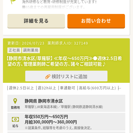
海外研修など教育・研修制度が充実しています！
■65歳までの再雇用制度がございます。
■総合科目を応需し、勉強になる環境です。
■効率的に仕事を進められるよう、システムも整っています。
詳細を見る
お問い合わせ
■広々とした清潔感あふれる店舗です♪
更新日：
2026/07/23
薬剤師求人ID：
327149
正社員
調剤薬局
【静岡市清水区/草薙駅】 ≪年収～650万円≫●週休2.5日希
望の方、管理薬剤師ご希望の方、諸々ご相談可能♪
検討リストに追加
週休2.5日以上
週32h以上
車通勤可
高給与(600万円以上)
管理薬
静岡県 静岡市清水区
草薙駅 (JR東海道本線)／草薙駅 (静岡鉄道静岡清水線)
勤務地
年収550万円～650万円
月給300,000円～360,000円
給与
※就業条件、経験等を考慮のうえ、面接後決定。