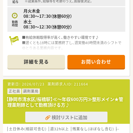
※就業条件、経験等を考慮のうえ、面接後決定。
給与
月火木金
08：30～17：30（休憩60分）
水土
勤務
時間
08：30～12：30（休憩00分）
■有給休暇取得率が高く、働きやすい環境です♪
■遅くとも18時には業務終了し、週実働40時間未満のシフトで
ゆとりある業務内容です。
■8時間を超過した分は、残業手当もきっちりつきます！
詳細を見る
お問い合わせ
更新日：
2026/07/23
薬剤師求人ID：
211664
正社員
調剤薬局
【静岡市清水区/桜橋駅】≪～年収600万円≫整形メイン★管
理薬剤師として勤務頂ける方♪
検討リストに追加
土日休み(相談可含む)
週32h以上
残業なし(ほぼなし含む)
高給与(