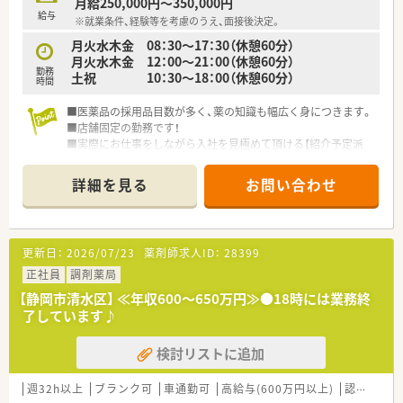
月給250,000円～350,000円
給与
※就業条件、経験等を考慮のうえ、面接後決定。
月火水木金 08：30～17：30（休憩60分）
月火水木金 12：00～21：00（休憩60分）
勤務
土祝 10：30～18：00（休憩60分）
時間
■医薬品の採用品目数が多く、薬の知識も幅広く身につきます。
■店舗固定の勤務です！
■実際にお仕事をしながら入社を見極めて頂ける【紹介予定派
遣】もお選び頂けます。
詳細を見る
お問い合わせ
更新日：
2026/07/23
薬剤師求人ID：
28399
正社員
調剤薬局
【静岡市清水区】 ≪年収600～650万円≫●18時には業務終
了しています♪
検討リストに追加
週32h以上
ブランク可
車通勤可
高給与(600万円以上)
認定薬剤師取得支援あり