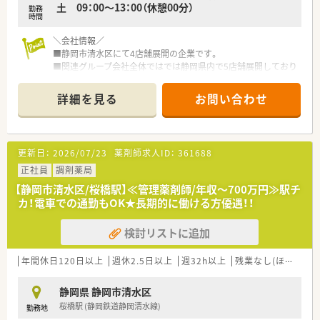
土 09：00～13：00（休憩00分）
勤務
時間
＼会社情報／
■静岡市清水区にて4店舗展開の企業です。
■関連グループ会社全体ではでは静岡県内で5店舗展開しており
ます。
■グループとして開局から約35年を迎え地域への貢献度も高
詳細を見る
お問い合わせ
く、地元のかかりつけ薬局として絶対的存在感のある企業（薬局）
です。
■グループ全体の在籍スタッフは多く和気あいあいとしており、
人間関係が非常に良好な環境です。
更新日：
2026/07/23
薬剤師求人ID：
361688
■調剤業務を実施していく上で「便利」と思ったものはどんどん
導入しております。
正社員
調剤薬局
■対人業務にシフトチェンジする上では知識量が不可欠という
【静岡市清水区/桜橋駅】≪管理薬剤師/年収～700万円≫駅チ
事で、研修にも力を入れております。
カ！電車での通勤もOK★長期的に働ける方優遇！！
■外部研修への参加費用、及び日当や宿泊費も会社負担。参加手
当として1回3,000円も支給されます。
検討リストに追加
■全店舗あわせて、薬学実習生も毎年2名前後受け入れられてお
ります。
年間休日120日以上
週休2.5日以上
週32h以上
残業なし(ほぼなし含む)
＼薬局について／
■狐ヶ崎駅 (静岡鉄道静岡清水線)から徒歩3分の場所にございま
静岡県 静岡市清水区
す。公共交通機関でのご通勤も可能でございます。
桜橋駅 (静岡鉄道静岡清水線)
勤務地
■内科・小児科クリニック門前の調剤薬局です。