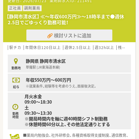
更新日：
2026/07/23
薬剤師求人ID：
211491
トしてくれます。
■借上社宅制度、住宅手当制度も充実しています。
正社員
調剤薬局
■神奈川県には在宅患者数日本一の店舗があるなど、各エリアで
【静岡市清水区】 ≪～年収600万円≫～18時半まで●週休
地域に根差した医療を提供しています。
2.5日でごゆっくり勤務可能！
■効率的に仕事を進められるよう、システムも整っています。
■独立開業希望の方には、開業支援もおこなっております。
検討リストに追加
■65歳までの再雇用制度がございます。
■薬局事業だけでなく、グループホームや訪問看護ステーション
の運営も行っております。
駅チカ
年間休日120日以上
週休2.5日以上
週32h以上
残業なし(ほぼなし含む)
＼ 店舗情報 ／
静岡県 静岡市清水区
■鶴舞店は整形外科の門前薬局です。
草薙駅 (JR東海道本線)
勤務地
■薬剤師が常時複数名体制になるようシフトを組まれていま
す。
年収550万円～600万円
■将来的には管理薬剤師をお任せできる方のご応募をお待ちし
ております！
※就業条件、経験等を考慮のうえ、面接後決定。
給与
月火水金
09:00～18:30
土
09:30～13:30
勤務
時間
※開局時間内を軸に週40時間シフト制勤務
※休憩時間60分以上、その他法定通りとする
■薬局内勉強会、社外研修会、各種資格取得支援制度、通信教育、