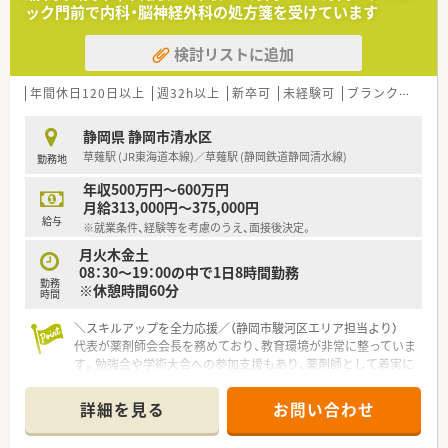
ック門前で内科・脳神経外科の処方箋を受けています
【職場環境と雰囲気】
■ノルマなどがなく、薬剤師がのびのびと成長できる環境を意識
検討リストに追加
した働きやすい社風です。
■待合室や調剤室が広く清潔感があるため、快適な環境で業務に
取り組むことができます。
年間休日120日以上
週32h以上
新卒可
未経験可
ブランク可
車
■お互いに助け合いながら仕事を進める、チームワークの良さが
自慢の職場環境です。
静岡県 静岡市清水区
草薙駅 (JR東海道本線)／草薙駅 (静岡鉄道静岡清水線)
勤務地
【想定されるキャリアイメージ】
■店長やエリアマネージャー、支店長といった運営管理職へのキ
年収500万円～600万円
ャリアアップが目指せます。
月給313,000円～375,000円
■人事や教育、医療モール開発など、本部機能で専門性を発揮す
給与
※就業条件、経験等を考慮のうえ、面接後決定。
る道も用意されています。
■5年以上の勤務で独立支援制度の利用も可能で、経営者を目指
月火木金土
すこともできます。
08：30～19：00の中で1日8時間勤務
勤務
※休憩時間60分
時間
【想定されるモデル年収】
■29歳で店長に昇格した場合、年収500万円程度がモデル年収と
＼スキルアップを全力応援／（静岡市駿河区エリア担当より）
して提示されています。
代表が薬剤師会会長を務めており、教育環境が非常に整っていま
■34歳でエリアマネージャーに昇格すると年収800万円、39歳の
す。勉強会や学術大会への参加支援もあり、薬剤師として着実に
支店長では年収1,100万円も可能です。
成長できる職場です。
■毎年1回の評価による昇給や、スキルランクに応じた薬剤師手
＊------------------------------------------＊
詳細を見る
お問い合わせ
当で着実に収入が上がります。
【店舗情報と応需状況について】