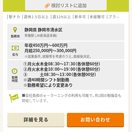
検討リストに追加
駅チカ
週休2.5日以上
週32h以上
新卒可
未経験可
ブランク可
静岡県 静岡市清水区
草薙駅 (JR東海道本線)
勤務地
年収450万円～600万円
月給250,000円～300,000円
給与
※就業条件、経験等を考慮のうえ、面接後決定。
①月火水木金08：30～17：30（各休憩60分）
②月火水木金10：00～19：00（各休憩60分）
③ 土08：30～13：00（各休憩00分）
勤務
※週40時間シフト制勤務
時間
※勤務希望により変更あり
■会社負担のｅ－ラーニングの利用も可能で、月1回の勉強会も
開催しています。
詳細を見る
お問い合わせ