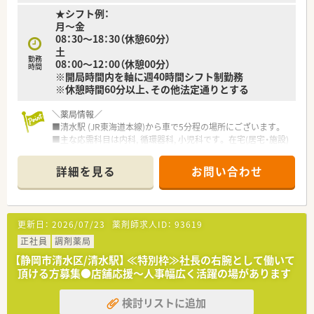
★シフト例：
月～金
08：30～18：30（休憩60分）
土
勤務
08：00～12：00（休憩00分）
時間
※開局時間内を軸に週40時間シフト制勤務
※休憩時間60分以上、その他法定通りとする
＼薬局情報／
■清水駅 (JR東海道本線)から車で5分程の場所にございます。
■主な応需科目は内科, 循環器科, 小児科です。 在宅(居宅・施設)
も対応されております。
■嬉しい週休2.5日！
詳細を見る
お問い合わせ
＼会社情報／
■静岡市内に店舗展開をしており、転居を伴う異動はありませ
ん。
更新日：
2026/07/23
薬剤師求人ID：
93619
■「患者様にありがとうといってもらえるために」を合言葉にサ
ービスの向上を心がけていらっしゃいます。
正社員
調剤薬局
■調剤過誤防止・監視システムや殺菌灯・クリーンマットの設置
【静岡市清水区/清水駅】 ≪特別枠≫社長の右腕として働いて
など、設備も充実しています。
頂ける方募集●店舗応援～人事幅広く活躍の場があります
＼求める人材／
検討リストに追加
■管理薬剤師としてご勤務いただける方！