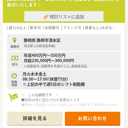
歓迎いたします♪
検討リストに追加
週32h以上
新卒可
未経験可
ブランク可
残業なし(ほぼなし含む)
静岡県 静岡市清水区
清水駅 (JR東海道本線)
勤務地
年収400万円～550万円
月給230,000円～300,000円
給与
※就業条件、経験等を考慮のうえ、面接後決定。
月火水木金土
08:30～17:00（休憩75分）
勤務
※上記の中で週5日のシフト制勤務
時間
＼ こんな病院です ／
■昭和44年に設立された医療法人です
■精神一般病棟（39床）と退院に向けて療養する患者様のための
スペースが広い精神療養病棟（150床）の計189床を備えています
■リハビリテーションセンターを設置し作業療法やデイ・ケアに
詳細を見る
お問い合わせ
よるリハビリテーションも行っています
■患者様の社会復帰や地域での生活を支援するために訪問看護