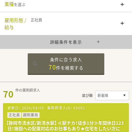
業種
を選ぶ
雇用形態 /
正社員
給与
詳細条件を表示
条件に合う求人
70
件を
検索する
70
件の薬剤師求人
並び順
更新日：
2026/08/05
薬剤師求人ID：
93001
正社員
調剤薬局
【静岡市清水区/新清水駅】 ≪駅チカ！徒歩1分≫年間休日123
日！施設への配薬対応のお仕事もあり★在宅をしたい方に