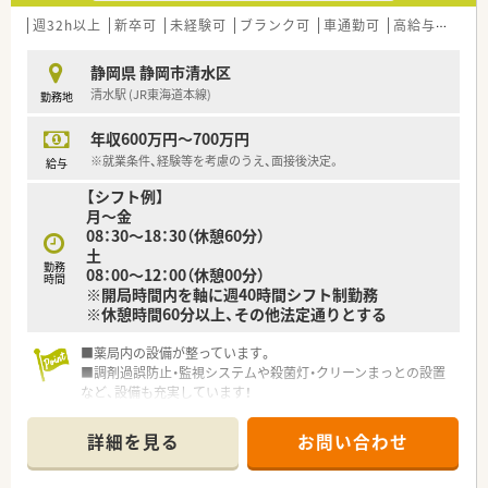
■将来的に会社の役員を目指していただける方も歓迎致します！
週32h以上
新卒可
未経験可
ブランク可
車通勤可
高給与(600万円以上)
静岡県 静岡市清水区
清水駅 (JR東海道本線)
勤務地
年収600万円～700万円
※就業条件、経験等を考慮のうえ、面接後決定。
給与
【シフト例】
月～金
08：30～18：30（休憩60分）
土
勤務
08：00～12：00（休憩00分）
時間
※開局時間内を軸に週40時間シフト制勤務
※休憩時間60分以上、その他法定通りとする
■薬局内の設備が整っています。
■調剤過誤防止・監視システムや殺菌灯・クリーンまっとの設置
など、設備も充実しています！
詳細を見る
お問い合わせ