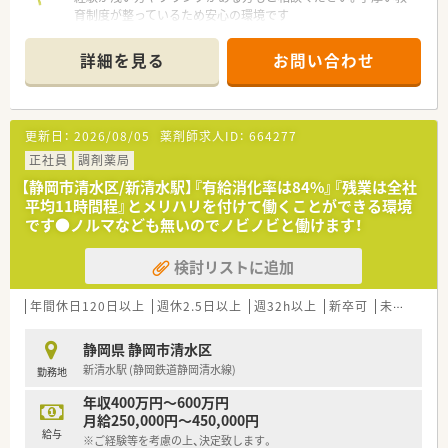
育制度が整っているため安心の環境です
【店舗情報と応需状況について】
詳細を見る
お問い合わせ
■最寄り駅の静岡鉄道静岡清水線「新清水駅」から、徒歩1分と通
勤に便利な立地です。
■主に内科・皮膚科・リウマチ科を応需しており、1日の処方箋枚
数は平均100枚程度です。
更新日：
2026/08/05
薬剤師求人ID：
664277
■薬剤師は常勤4名、事務員3名が在籍しており、ベテラン社員が
多くサポート体制も万全です。
正社員
調剤薬局
【静岡市清水区/新清水駅】『有給消化率は84%』『残業は全社
【法人特徴について】
平均11時間程』とメリハリを付けて働くことができる環境
■全国に約400店舗を展開し、特に医療モール開発では業界トッ
です●ノルマなども無いのでノビノビと働けます！
プクラスの実績を誇ります。
■薬剤師でもある社長が自らの育休経験を活かし、女性が長く働
検討リストに追加
き続けられる企業を目指しています。
■人材定着率が97％と非常に高く、多くの方が「薬局の雰囲気の
良さ」を入社の決め手に挙げています。
年間休日120日以上
週休2.5日以上
週32h以上
新卒可
未経験可
【想定される業務内容】
静岡県 静岡市清水区
■調剤、監査、服薬指導といった保険薬剤師としての基本業務を
新清水駅 (静岡鉄道静岡清水線)
勤務地
丁寧に行っていただきます。
■施設への配薬業務も担当するため、在宅医療のスキルを身につ
年収400万円～600万円
け、専門性を高めることができます。
月給250,000円～450,000円
■患者様一人ひとりと向き合い、信頼関係を築きながら、かかり
給与
※ご経験等を考慮の上、決定致します。
つけ薬剤師業務も担っていただきます。