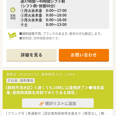
週37時間～40時間シフト制
（シフト例・休憩60分）
①月火水木金 8:00～17:00
②月火水木金 9:00～18:00
勤務
時間
③月火水木金 8:00～18:00
④土 8:00～13:00
■調剤経験不問、ブランクのある方、新卒の方も歓迎します。
■薬剤師、常時複数体制です。
詳細を見る
お問い合わせ
更新日：
2026/07/23
薬剤師求人ID：
11054
正社員
調剤薬局
【静岡市清水区】 ≪遅くても18時には業務終了≫●増員募
集・薬剤師複数名体制でゆとりある環境♪
検討リストに追加
ブランク可
車通勤可
認定薬剤師取得支援あり
積雪なし
教育制度あり