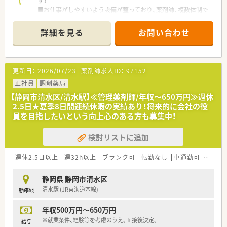
す！
■お仕事がしやすいよう設備が整っており、薬剤師、複数体制で
す。
■店舗異動がなく、地元で長く勤務を続けたい方へオススメで
詳細を見る
お問い合わせ
す。
更新日：
2026/07/23
薬剤師求人ID：
97152
正社員
調剤薬局
【静岡市清水区/清水駅】≪管理薬剤師/年収～650万円≫週休
2.5日★夏季8日間連続休暇の実績あり！将来的に会社の役
員を目指したいという向上心のある方も募集中！
検討リストに追加
週休2.5日以上
週32h以上
ブランク可
転勤なし
車通勤可
高給与
静岡県 静岡市清水区
清水駅 (JR東海道本線)
勤務地
年収500万円～650万円
※就業条件、経験等を考慮のうえ、面接後決定。
給与