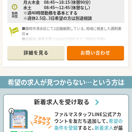
月火木金 08:45～18:15（休憩90分）
水土 08:45～12:45（休憩なし）
※週40時間勤務を基本とする
勤務
時間
※週休2.5日、3日希望の方は別途相談
■静岡市清水区にて2店舗展開している、地域に根差した調剤薬
局★
■経験面・選考次第では600万円代までご相談が可能！
■管理薬剤師さん積極募集中！
■電子薬歴に加え、監査機器が充実しており、投薬・服薬指導に
詳細を見る
お問い合わせ
集中出来る環境です。
■患者層は比較的高齢者層が多いですが、笑顔で雑談も交えつつ
対応されております。
希望の求人が見つからない…という方は
新着求人を受け取る
ファルマスタッフLINE公式アカ
ウントを友だち追加して、
希望の
条件を登録
すると、
新着求人
が届