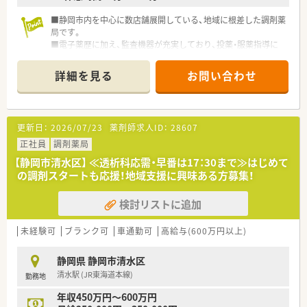
■静岡市内を中心に数店舗展開している、地域に根差した調剤薬
局です。
■電子薬歴に加え、監査機器が充実しており、投薬・服薬指導に
集中出来る環境です。
■患者層は比較的高齢者層が多いですが、笑顔で雑談も交えつつ
詳細を見る
お問い合わせ
対応されております。
更新日：
2026/07/23
薬剤師求人ID：
28607
正社員
調剤薬局
【静岡市清水区】 ≪透析科応需・早番は17：30まで≫はじめて
の調剤スタートも応援！地域支援に興味ある方募集！
検討リストに追加
未経験可
ブランク可
車通勤可
高給与(600万円以上)
静岡県 静岡市清水区
清水駅 (JR東海道本線)
勤務地
年収450万円～600万円