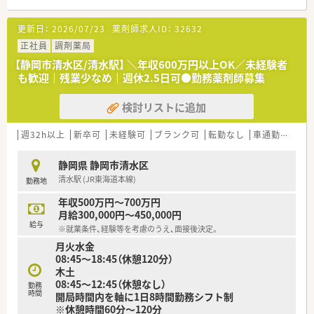
も行っています
■職員のワークライフバランスを重視しており基本的に超過勤
更新日：
2026/07/23
薬剤師求人ID：
32632
務はありません。
正社員
調剤薬局
＼ プライベートも充実した働き方 ／
【静岡市清水区/清水駅】 ＼年収600万円以上OK／未経験者
■～17時終業！且つ、実働7.25時間/日の勤務です。
も歓迎｜残業少なめ｜週休2.5日可●勤務薬剤師募集
■経験が浅い方でも機械化が進んでおり、取り組みやすい内容で
す。
検討リストに追加
■外来や入院の調剤が主になりますが、処方箋が回ってくるタイ
ミングも分散していますので、比較的落ち着いて業務を行うこと
が出来ます。
週32h以上
新卒可
未経験可
ブランク可
転勤なし
車通勤可
高給
■大自然に囲まれた療養施設で安心と信頼のおける療養生活を
サポートしています。
静岡県 静岡市清水区
■残業少なめで、プライベートの時間もしっかり確保できます。
清水駅 (JR東海道本線)
勤務地
年収500万円～700万円
月給300,000円～450,000円
給与
※就業条件、経験等を考慮のうえ、面接後決定。
月火水金
08:45～18:45（休憩120分）
木土
08:45～12:45（休憩なし）
勤務
時間
開局時間内を軸に1日8時間勤務シフト制
※休憩時間60分～120分