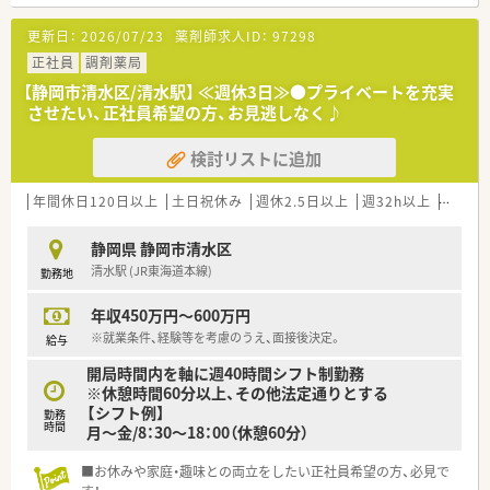
更新日：
2026/07/23
薬剤師求人ID：
97298
正社員
調剤薬局
【静岡市清水区/清水駅】 ≪週休3日≫●プライベートを充実
させたい、正社員希望の方、お見逃しなく♪
検討リストに追加
年間休日120日以上
土日祝休み
週休2.5日以上
週32h以上
新卒可
静岡県 静岡市清水区
清水駅 (JR東海道本線)
勤務地
年収450万円～600万円
※就業条件、経験等を考慮のうえ、面接後決定。
給与
開局時間内を軸に週40時間シフト制勤務
※休憩時間60分以上、その他法定通りとする
【シフト例】
勤務
時間
月～金/8：30～18：00（休憩60分）
■お休みや家庭・趣味との両立をしたい正社員希望の方、必見で