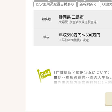
認定薬剤師取得支援あり
新幹線近く
60歳
静岡県 三島市
勤務地
大場駅 (伊豆箱根鉄道駿豆線)
年収550万円～630万円
給与
※詳細は面接後に決定
【店舗情報と応需状況について】
■伊豆箱根鉄道駿豆線の大場駅
■外来の処方箋応需枚数は1日約
■薬剤師3名体制と人員が充実
【募集背景と求める人物像につい
■今回は欠員補充のための急募
■管理薬剤師のご経験は不問で