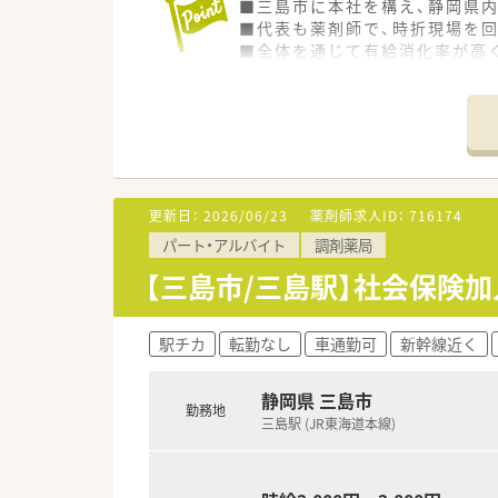
■三島市に本社を構え、静岡県
■代表も薬剤師で、時折現場を
■全体を通じて有給消化率が高
■応需医療機関との関係性は良
■かかりつけや在宅業務を推進
更新日：
2026/06/23
薬剤師求人ID：
716174
パート・アルバイト
調剤薬局
【三島市/三島駅】社会保険
駅チカ
転勤なし
車通勤可
新幹線近く
静岡県 三島市
勤務地
三島駅 (JR東海道本線)