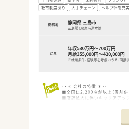
■昇給は年1回、賞与は年2回に
教育制度あり
大手チェーン
ヘルプ体制充
静岡県 三島市
勤務地
三島駅 (JR東海道本線)
年収530万円～700万円
月給355,000円～420,000円
給与
※就業条件、経験等を考慮のうえ、面接
・・＊ 会社の特徴 ＊・・
■全国に2,200店舗以上（調剤併
■店舗拡大に伴いキャリアアッ
■経験や勤務コースによりますが
■職種や職域に合わせ、豊富な
■薬剤師が中心の会社だからこ
■店舗拡大に伴い、エリアマネ
■在宅や教育等の専門性を活か