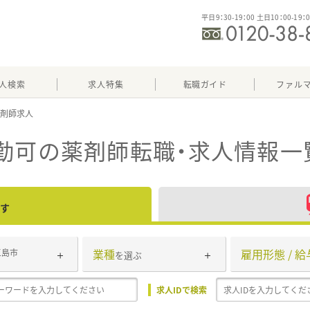
平日9：30-19：00 土日10：00-19：
人検索
求人特集
転職ガイド
ファル
勤可
の薬剤師転職・求人情報一
す
業種
雇用形態 / 給
三島市
を選ぶ
求人IDで検索