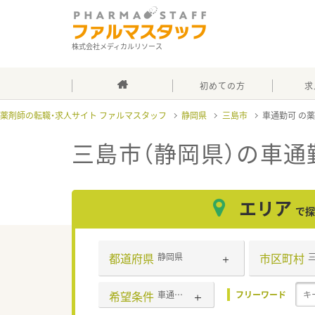
株式会社メディカルリソース
初めての方
求
薬剤師の転職・求人サイト ファルマスタッフ
静岡県
三島市
車通勤可
三島市（静岡県）の車通
エリア
で探
都道府県
市区町村
静岡県
希望条件
車通勤可
フリーワード