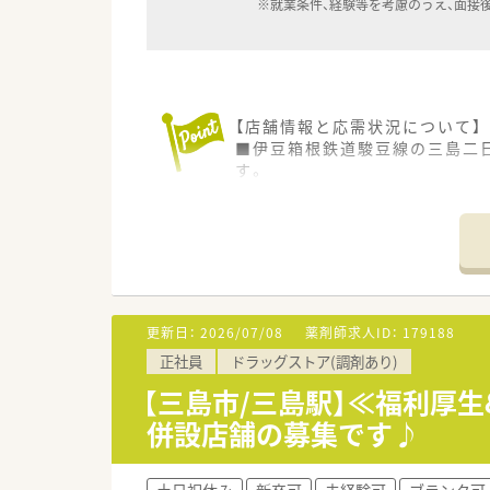
※就業条件、経験等を考慮のうえ、面接
【店舗情報と応需状況について】
■伊豆箱根鉄道駿豆線の三島二
す。
■応需科目は眼科と胃腸科がメ
■体制面では常勤薬剤師1名と
す。
【法人特徴について】
■1996年の創業以来、静岡県
■保険薬局事業だけでなく介護
更新日：
2026/07/08
薬剤師求人ID：
179188
す。
正社員
ドラッグストア(調剤あり)
■「人と共に生き、感謝と責任
【三島市/三島駅】≪福利厚
【求人情報について】
併設店舗の募集です♪
■正社員として安定して長く働き
す。
■住宅手当は上限5万円まで会
土日祝休み
新卒可
未経験可
ブランク可