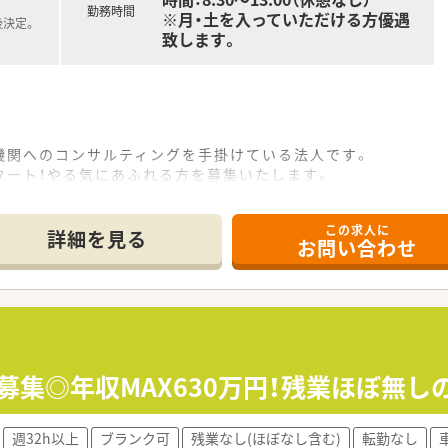
勤務時間
※月・土を入っていただける方優遇
後決定。
致します。
機関へのコンサルティングを手掛けている法人です。
タート！やる気にあふれる方を募集いたします。
緒に考えられる方を求めています。
この求人に
詳細を見る
お問い合わせ
・眼科・（泌尿器科・膠原病内科）です。
50枚/日。
様活躍中♪
募集◎年収MAX630万円！残業ほぼ無し
週32h以上
ブランク可
残業なし(ほぼなし含む)
転勤なし