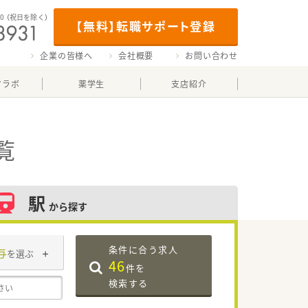
00
（祝日を除く）
【無料】転職サポート登録
企業の皆様へ
会社概要
お問い合わせ
マラボ
薬学生
支店紹介
覧
駅
から探す
条件に合う求人
与
を選ぶ
46
件を
検索する