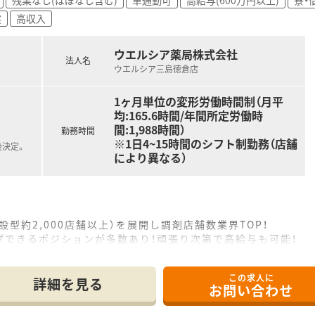
加えて、業績に応じた決算賞与が支給されているなど、待遇面が
実
高収入
ウエルシア薬局株式会社
法人名
ウエルシア三島徳倉店
1ヶ月単位の変形労働時間制（月平
均:165.6時間/年間所定労働時
間:1,988時間）
勤務時間
※1日4~15時間のシフト制勤務（店舗
後決定。
により異なる）
設型約2,000店舗以上）を展開し調剤店舗数業界TOP！
プできるポジションが多数あり！頑張り次第で高給与も可能！
、経験の少ない方でも500万前半スタートと業界TOP水準！
社内研修や外部組織と連携した研修を用意されています
この求人に
そ活躍できるキャリアパスが多種多様に用意されています。
詳細を見る
お問い合わせ
ジャーや営業部長等のマネジメントのポジションも増えます。
せるスペシャリストを目指すことも可能です。