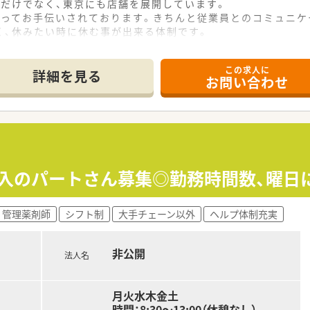
内だけでなく、東京にも店舗を展開しています。
回ってお手伝いされております。きちんと従業員とのコミュニケ
く、休みたい時に休む事が出来る体制です。
好で、疑義照会も気兼ねなく行っておられます。
しており、国が目指す薬局の在り方に則した企業運営をされてい
この求人に
詳細を見る
お問い合わせ
加入のパートさん募集◎勤務時間数、曜日
管理薬剤師
シフト制
大手チェーン以外
ヘルプ体制充実
非公開
法人名
月火水木金土
時間：8:30～13:00（休憩なし）