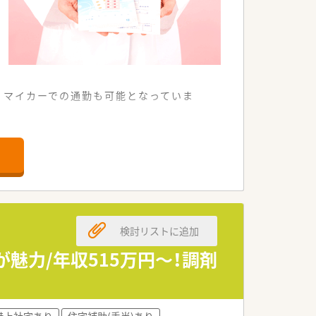
くマイカーでの通勤も可能となっていま
師の方には最適な環境といえるでしょう。
るため調剤業務に集中することが可能で
を支える盤石な基盤を築き上げています。
によって安定した収益体制を誇っていま
検討リストに追加
ン店舗を中心とした出店を行っています。
魅力/年収515万円～！調剤
すが経験により更なる加算も検討されま
には転居費用の補助も相談が可能です。
借上社宅あり
住宅補助(手当)あり