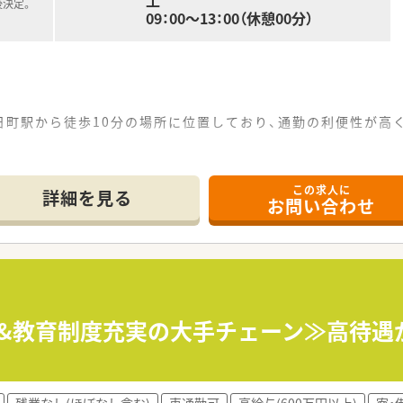
土
後決定。
09：00～13：00（休憩00分）
日町駅から徒歩10分の場所に位置しており、通勤の利便性が高
インであり、特定の科目に特化して深く知識を習得したい薬剤
パート薬剤師1名が在籍しており、事務スタッフも配置されてい
この求人に
詳細を見る
お問い合わせ
富士市を中心に24店舗の薬局を展開しており、地域住民の健康
事業や訪問看護なども幅広く手掛けており、多角的な事業運営
を大切にする」という企業理念のもと、地域密着型のマンツーマ
生&教育制度充実の大手チェーン≫高待遇が
たい方を募集しており、想定年収は500万円から600万円で
社が8割を負担する制度があり、転居を伴う入社を希望される方
残業なし(ほぼなし含む)
車通勤可
高給与(600万円以上)
寮・