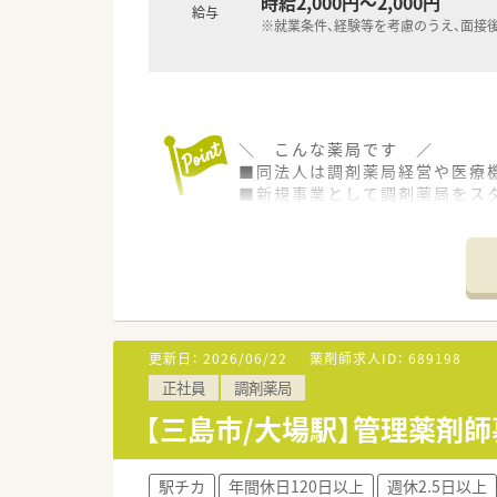
時給2,000円～2,000円
給与
※就業条件、経験等を考慮のうえ、面接
＼ こんな薬局です ／
■同法人は調剤薬局経営や医療
■新規事業として調剤薬局をス
■薬局における新たな事業を一
＼ 店舗概要 ／
■主な応需科目は内科・消化器科
■1日あたりの処方箋枚数は平均
■若手世代！20～30代の薬剤師
更新日：
2026/06/22
薬剤師求人ID：
689198
正社員
調剤薬局
【三島市/大場駅】管理薬剤師
駅チカ
年間休日120日以上
週休2.5日以上