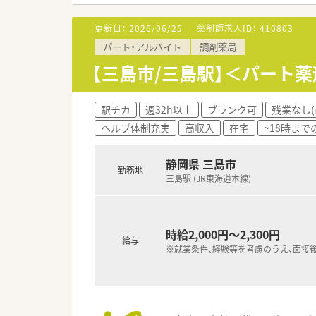
■その他にも、管理部門や商品
■在宅実施店舗は年々増加して
更新日：
2026/06/25
薬剤師求人ID：
410803
■育児休暇は3歳まで取得が可
パート・アルバイト
調剤薬局
■年間休日が120日とワークラ
■日用品から常備薬まで、従業
【三島市/三島駅】＜パート薬
駅チカ
週32h以上
ブランク可
残業なし(
ヘルプ体制充実
高収入
在宅
~18時まで
静岡県 三島市
勤務地
三島駅 (JR東海道本線)
時給2,000円～2,300円
給与
※就業条件、経験等を考慮のうえ、面接