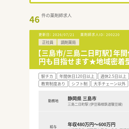
件の薬剤師求人
46
更新日：
2026/07/21
薬剤師求人ID：
200220
正社員
調剤薬局
【三島市/三島二日町駅】年間
円も目指せます★地域密着
駅チカ
年間休日120日以上
週休2.5日以上
教育制度あり
シフト制
大手チェーン以外
静岡県 三島市
勤務地
三島二日町駅 (伊豆箱根鉄道駿豆線)
年収480万円～600万円
給与