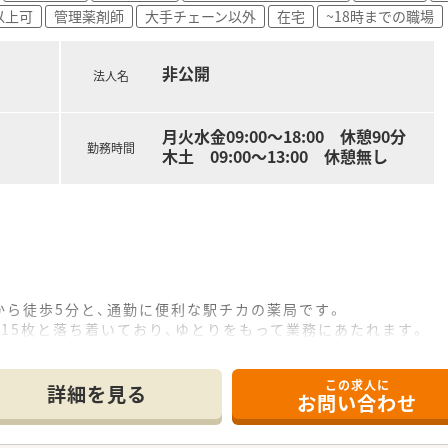
以上可
管理薬剤師
大手チェーン以外
在宅
~18時までの職場
非公開
法人名
月火水金09:00～18:00 休憩90分
勤務時間
木土 09:00～13:00 休憩無し
から徒歩5分と、通勤に便利な駅チカの薬局です。
15枚と落ち着いており、ゆとりをもって業務にあたれます。
しており、在宅業務にも協力して取り組んでいます。
この求人に
て】
詳細を見る
お問い合わせ
で、新しい管理薬剤師として活躍いただける方を募集しています
あり、やる気や意欲のある方からのご応募を歓迎いたします。