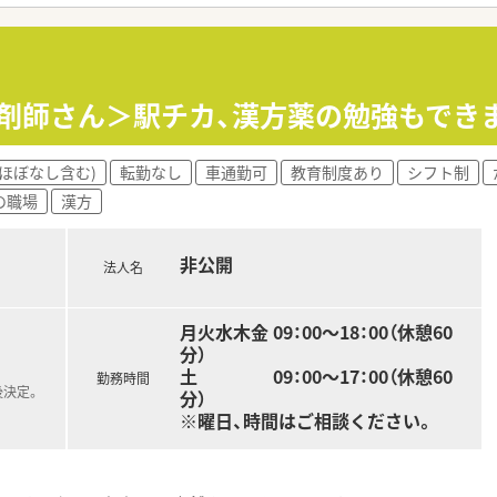
部門等の本社スタッフなど活動領域は多種多様です。
おり、在宅医療へもしっかりと関わる事ができます。
能で、時短制度は小学5年生まで時短勤務ができるよう変更予定
イフバランスが整っています
員割引制度など嬉しいメリットもたくさんあります！
剤師さん＞駅チカ、漢方薬の勉強もできま
ほぼなし含む)
転勤なし
車通勤可
教育制度あり
シフト制
の職場
漢方
非公開
法人名
月火水木金 09：00～18：00（休憩60
分）
土 09：00～17：00（休憩60
勤務時間
後決定。
分）
※曜日、時間はご相談ください。