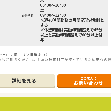
水
08：30～16：30
土
09：00～12：30
勤務時間
※週40時間勤務の月間変形労働制と
する
※休憩時間は実働6時間超えで45分
以上と実働8時間超えで60分以上付
与
松市中央区エリア担当より）
方もご相談ください。手厚い教育制度が整っているため安心の
ら車で約15分の場所に位置しており、マイカー通勤が至便で
この求人に
と多科目を応需し、1日平均約90枚の処方箋に対応しています。
詳細を見る
お問い合わせ
に3～4名体制で協力しながら業務を行っています。
地域密着型の大手調剤薬局チェーンとして成長を続けています
以上前から医療モール事業を手がけ、全国に170店舗を展開し
経験を活かし、女性が長期的に働きやすい企業を目指しています