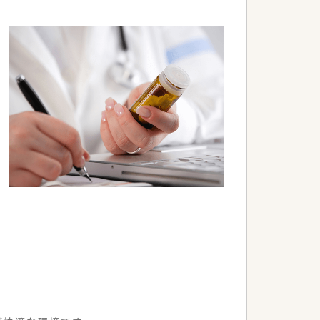
です。
。