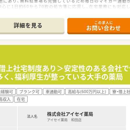
立地にあり、無料駐車場も完備しているため毎日のマイカー通勤
心に1日約60から70枚の処方箋に応需し、在宅業務にも対応
事務スタッフ3名が在籍し、スタッフ同士が協力し合いながら働
この求人に
詳細を見る
お問い合わせ
うえ年収400万円から600万円の範囲で決定され、毎年の昇
ており、シフト調整により夏季や年末年始に長期連休を取得でき
ザ補助制度など、多彩な福利厚生が用意されており生活面でのサ
の職場であり、過度なノルマなどもなくノビノビと成長できる非
囲気の良さを入社の決め手にしており、人材定着率は97パーセ
＜借上社宅制度あり＞安定性のある会社で
器などの最新技術を順次導入しており、業務負担を軽減し服薬指
多く、福利厚生が整っている大手の薬局
未経験可
ブランク可
車通勤可
高給与(600万円以上)
寮・借上
高収入
在宅
株式会社アイセイ薬局
法人名
アイセイ薬局 和田店