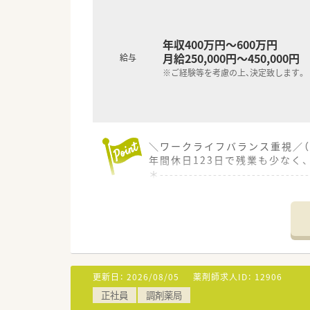
年収400万円～600万円
月給250,000円～450,000円
給与
※ご経験等を考慮の上、決定致します。
＼ワークライフバランス重視／（
年間休日123日で残業も少なく
＊------------------------------
【店舗情報と応需状況について】
■最寄り駅の天竜川駅から車で
■門前のクリニックから主に内科
■薬剤師は2名体制で、医療事務
【募集背景と求める人物像につい
更新日：
2026/08/05
薬剤師求人ID：
12906
■今回の募集は欠員補充が主な
正社員
調剤薬局
■地域連携薬局の薬剤師として