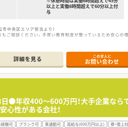
※休憩時間は実働6時間超えで45分
以上と実働8時間超えで60分以上付
与
松市中央区エリア担当より）
方もご相談ください。手厚い教育制度が整っているため安心の
ぎの宮駅」から、徒歩で20分ほどの場所に位置しています。
この求人に
需しており、1日の処方箋枚数は40～50枚程度です。
詳細を見る
お問い合わせ
くな30代の管理薬剤師を中心に和やかな雰囲気の職場です。
て】
目的のため、地域医療に貢献したいという意欲のある方を募集し
歓迎しており、キャリアアップを目指す20～30代の方に最適
係を築ける、コミュニケーション能力の高い方を求めています。
3日●年収400～600万円！大手企業な
安心性がある会社！
特に医療モール開発では業界トップクラスの実績を誇ります。
育休経験を活かし、女性が長く働き続けられる企業を目指してい
く、多くの方が「薬局の雰囲気の良さ」を入社の決め手に挙げて
未経験可
ブランク可
車通勤可
高給与(600万円以上)
寮・借上