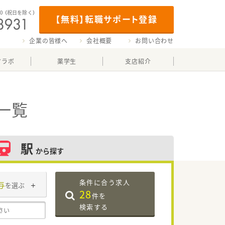
00
（祝日を除く）
【無料】転職サポート登録
企業の皆様へ
会社概要
お問い合わせ
マラボ
薬学生
支店紹介
一覧
駅
から探す
条件に合う求人
与
を選ぶ
28
件を
検索する