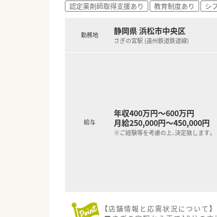
認定薬剤師取得支援あり
教育制度あり
シ
【勤務実態について】
■全社での月間平均残業時間は
■時間外手当は1分単位で計算
静岡県 浜松市中央区
勤務地
■試用期間経過後、入社日に合
さぎの宮駅 (遠州鉄道鉄道線)
年収400万円～600万円
月給250,000円～450,000円
給与
※ご経験等を考慮の上、決定致します。
【店舗情報と応需状況について】