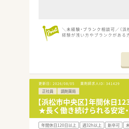
＼未経験・ブランク相談可／（浜
経験が浅い方やブランクがある
【店舗情報と応需状況について】
■最寄り駅の遠州鉄道鉄道線「さ
■内科や小児科など複数科目を応
■薬剤師は常勤3名体制で、気さ
【募集背景と求める人物像につい
■今回は退職に伴う欠員補充が
更新日：
2026/08/05
薬剤師求人ID：
341429
■今後長くご活躍いただける方を
正社員
調剤薬局
■患者様や医療機関と良好な関
【浜松市中央区】年間休日12
【法人特徴について】
★長く働き続けられる安定・
■全国に約400店舗を展開し、
■薬剤師でもある社長が自らの
■人材定着率が97％と非常に高
年間休日120日以上
週32h以上
新卒可