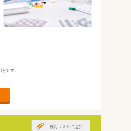
環境です。
す。
。
ます。
検討リストに追加
。