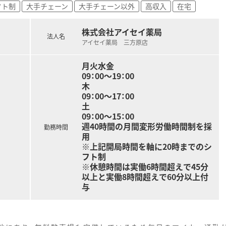
フト制
大手チェーン
大手チェーン以外
高収入
在宅
11時間程度と少なく、プライベートの時間も確保しやすい環境
して支給されるため、サービス残業は一切ありません。
株式会社アイセイ薬局
わせて有給休暇が付与されるため、急な体調不良の際も安心です
法人名
アイセイ薬局 三方原店
月火水金
09：00～19：00
木
09：00～17：00
土
09：00～15：00
週40時間の月間変形労働時間制を採
勤務時間
用
※上記開局時間を軸に20時までのシ
フト制
※休憩時間は実働6時間超えで45分
以上と実働8時間超えで60分以上付
与