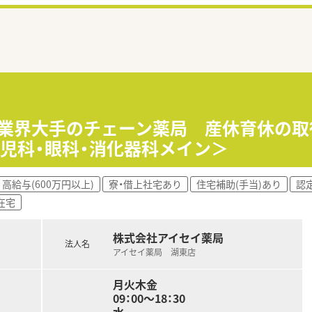
】業界大手のチェーン薬局 産休育休の取
児科・眼科・消化器科メイン＞
高給与(600万円以上)
寮・借上社宅あり
住宅補助(手当)あり
認
在宅
株式会社アイセイ薬局
法人名
アイセイ薬局 湖東店
月火木金
09：00～18：30