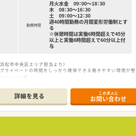
月火水金 09：00～18：30
木 08：30～16：30
土 09：00～12：30
週40時間勤務の月間変形労働制とす
勤務時間
る
※休憩時間は実働6時間超えで45分
以上と実働8時間超えで60分以上付
与
浜松市中央区エリア担当より）
、プライベートの時間をしっかり確保できる働きやすい環境が整
------------＊
この求人に
約6分ほどの場所に位置しており、マイカーでの通勤が便利な職
詳細を見る
お問い合わせ
と循環器科の処方箋を応需しており、1日あたりの応需枚数は4
スタッフも1名在籍しているため、協力しながら業務を進めてい
て】
目的となっており、地域医療に貢献したいという意欲のある方を
日々の業務に意欲的に取り組める方を歓迎しており、長期的な活