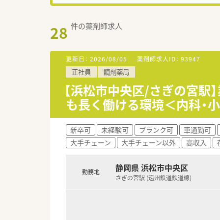
件の薬剤師求人
28
更新日：
2026/08/05
薬剤師求人ID：
93947
正社員
調剤薬局
【浜松市中央区/さぎの宮駅
も長く働ける環境＜内科・小
新卒可
未経験可
ブランク可
車通勤可
大手チェーン
大手チェーン以外
高収入
静岡県 浜松市中央区
勤務地
さぎの宮駅 (遠州鉄道鉄道線)