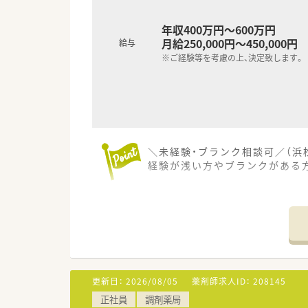
年収400万円～600万円
月給250,000円～450,000円
給与
※ご経験等を考慮の上、決定致します。
＼未経験・ブランク相談可／（浜
経験が浅い方やブランクがある
【店舗情報と応需状況について】
■遠州鉄道鉄道線のさぎの宮駅か
■内科・小児科・眼科・消化器科
■薬剤師は常勤4名が在籍し、常
【法人特徴について】
■全国に約400店舗を展開する
更新日：
2026/08/05
薬剤師求人ID：
208145
■業界のパイオニアとして30年
正社員
調剤薬局
■薬剤師でもある社長が自らの