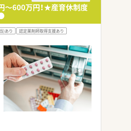
円～600万円！★産育休制度
●
きます。
。
。
当)あり
認定薬剤師取得支援あり