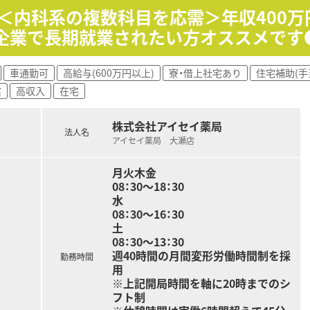
＜内科系の複数科目を応需＞年収400万
の企業で長期就業されたい方オススメです
かかりつけ薬剤師として患者様一人ひとりと向き合っていただ
の在宅業務にも携わり、地域医療に深く貢献することができます
が、予製剤の活用や監査システムで効率的に業務を進められます
車通勤可
高給与(600万円以上)
寮・借上社宅あり
住宅補助(手
実
高収入
在宅
って活躍しており、活気があり雰囲気の良い職場環境です。
題ない広さが確保され、効率よく業務に取り組めます。
株式会社アイセイ薬局
好で、情報交換の機会も多く知識を深めることが可能です。
法人名
アイセイ薬局 大瀬店
月火木金
08：30～18：30
水
08：30～16：30
土
08：30～13：30
週40時間の月間変形労働時間制を採
勤務時間
用
※上記開局時間を軸に20時までのシ
フト制