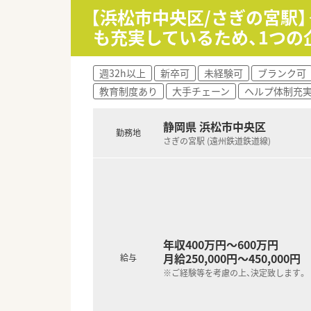
【浜松市中央区/さぎの宮駅】
【想定される業務内容】
も充実しているため、1つ
■調剤、監査、服薬指導に加え、
■個人宅8～9名と施設1ヶ所へ
■一包化業務も多く発生します
週32h以上
新卒可
未経験可
ブランク可
教育制度あり
大手チェーン
ヘルプ体制充
【職場環境と雰囲気】
■20代の若手薬剤師が中心とな
■調剤室は5～6人が入っても問
静岡県 浜松市中央区
勤務地
■門前の医療機関との関係も良
さぎの宮駅 (遠州鉄道鉄道線)
年収400万円～600万円
月給250,000円～450,000円
給与
※ご経験等を考慮の上、決定致します。