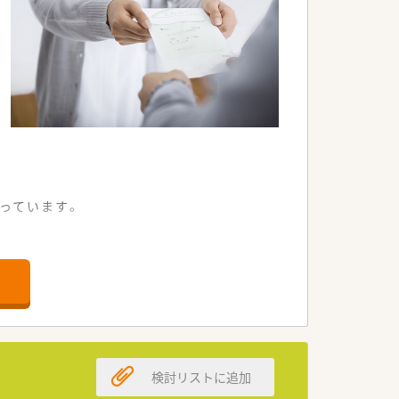
っています。
場環境です。
0～50枚です。
けます。
求めています。
検討リストに追加
躍を期待しています。