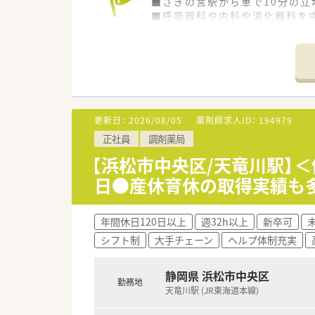
■さぎの宮駅から車で10分の
■呼吸器科や内科や消化器科を中
■常勤薬剤師5名とパート1名に
【求人情報について】
■給与はご経験やスキルを考慮の
■年間休日は123日確保され
■借上社宅制度やインフルエン
更新日：
2026/08/05
薬剤師求人ID：
194979
【職場環境と雰囲気】
正社員
調剤薬局
■優しくふんわりとした雰囲気
■中途入社者の多くが職場の雰
【浜松市中央区/天竜川駅】
■自動監査システムや自動混注
日●産休育休の取得実績も
年間休日120日以上
週32h以上
新卒可
シフト制
大手チェーン
ヘルプ体制充実
静岡県 浜松市中央区
勤務地
天竜川駅 (JR東海道本線)