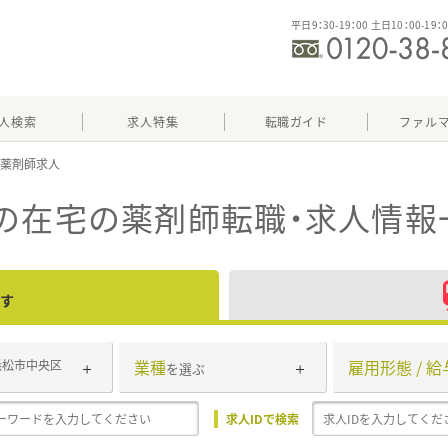
平日9：30-19：00 土日10：00-19：
人検索
求人特集
転職ガイド
ファル
の在宅
の薬剤師転職・求人情報
す
業種
雇用形態 / 給
浜松市中央区
を選ぶ
求人IDで検索