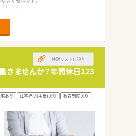
が快適な環境です。
しています。
ける体制です。
給制度が設けられています。
る場合もあるなど休みが充実です。
ポートも万全な体制です。
検討リストに追加
常に働きやすい社風です。
ントと高水準を誇ります。
働きませんか？年間休日123
導に注力できる環境です。
社宅あり
住宅補助(手当)あり
教育制度あり