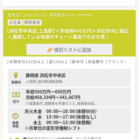
更新日：
2026/07/23
薬剤師求人ID：
699998
正社員
調剤薬局
【浜松市中央区/上島駅】≪年収例600万円≫浜松市内に幅広
く展開している地場のチェーン薬局でのお仕事♪
検討リストに追加
年間休日120日以上
週32h以上
新卒可
未経験可
ブランク可
残業
静岡県 浜松市中央区
上島駅 (遠州鉄道鉄道線)
勤務地
年収550万円～650万円
月給458,334円～541,667円
給与
※就業条件、経験等を考慮のうえ、面接後決定。
月火木金 09：00～18：00（休憩60分）
水 13：00～17：00（休憩なし）
水土 09：00～13：00（休憩無）
勤務
時間
※月単位の変形労働制シフト
■浜松市を中心に11店舗展開している企業です。