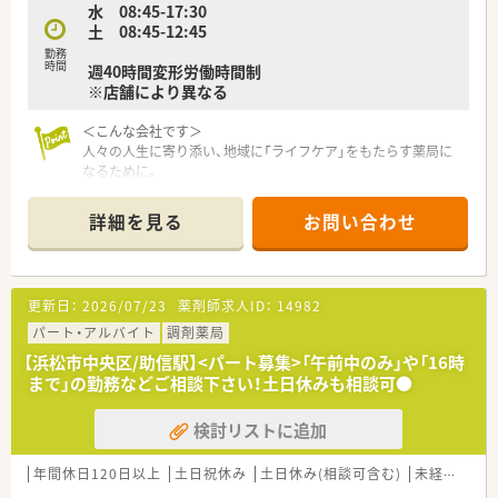
水 08:45-17:30
■「従業員を大切にしたい」という社長の思いが強く、制度で縛
土 08:45-12:45
り付けるのではなく個々の自主性やライフスタイルを尊重する
社風です。
勤務
時間
週40時間変形労働時間制
■浜松市内に店舗の8割が集中しているドミナント展開の強みを
※店舗により異なる
活かし、急な欠員時にも即座にヘルプを送れる体制を構築してい
ます。
＜こんな会社です＞
人々の人生に寄り添い、地域に「ライフケア」をもたらす薬局に
なるために。
さくら薬局グループでは様々な取り組みとともに、患者さまひと
りひとりの人生に寄り添い、質の高い医療サービスを届ける薬剤
詳細を見る
お問い合わせ
師を求め育てています。
＜特徴・ポイントのご紹介＞
★薬剤師を守る独自システム
更新日：
2026/07/23
薬剤師求人ID：
14982
業務をサポートするために様々なシステムを独自開発していま
す。
パート・アルバイト
調剤薬局
その一つが約20年前から導入され、進化を続けている調剤シス
【浜松市中央区/助信駅】<パート募集>「午前中のみ」や「16時
テム「SPITS」。
まで」の勤務などご相談下さい！土日休みも相談可●
処方箋受付から一連の調剤業務を連動させ、業務効率化を図るほ
か、
検討リストに追加
調剤過誤防止機能を高め、患者様と働くスタッフを守っていま
す。
システム改修が必要な制度変更があった場合も、迅速に対応でき
年間休日120日以上
土日祝休み
土日休み(相談可含む)
未経験可
る強みを生かしていきます。