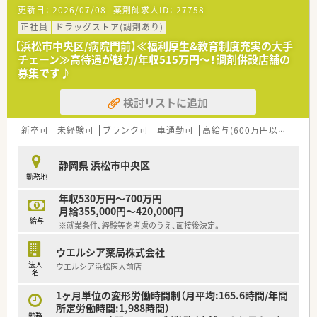
更新日：
2026/07/08
薬剤師求人ID：
27758
正社員
ドラッグストア(調剤あり)
【浜松市中央区/病院門前】≪福利厚生&教育制度充実の大手
チェーン≫高待遇が魅力/年収515万円～！調剤併設店舗の
募集です♪
検討リストに追加
新卒可
未経験可
ブランク可
車通勤可
高給与(600万円以上)
住宅
静岡県 浜松市中央区
勤務地
年収530万円～700万円
月給355,000円～420,000円
給与
※就業条件、経験等を考慮のうえ、面接後決定。
ウエルシア薬局株式会社
法人
ウエルシア浜松医大前店
名
1ヶ月単位の変形労働時間制（月平均:165.6時間/年間
所定労働時間:1,988時間）
勤務