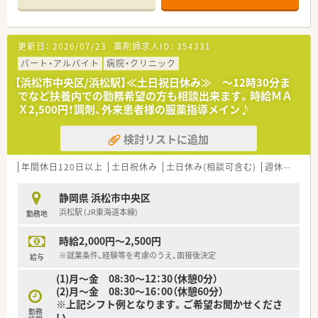
約26年前から在宅・施設業務に取り組んで来た経験･実績を活か
し医療機関との連携を深めてます。薬剤師一人あたりの処方箋
処理枚数が少なく、バランス良く業務をこなす事が可能です。
■「機能性のあるアロマ」や「医療用サプリメント」を活用した予
更新日：
2026/07/23
薬剤師求人ID：
354331
防医療にも携わる事が可能です。
パート・アルバイト
病院・クリニック
■より高度な知識を学びたい方という方には、大学病院の敷地内
へも薬局を出店しており、病院と連携し病院研修を実施しており
【浜松市中央区/浜松駅】≪土日祝日休み≫ ～12時30分ま
「外来がん治療認定薬剤師」をはじめとする資格・専門性を身に
でなど扶養内での勤務希望の方も相談出来ます。時給ＭＡ
つける事ができる様にサポートしてくれます。
Ｘ2,500円！調剤、外来患者様の服薬指導メイン♪
■キャリアアップについても個人の志向に合わせて、マネジメン
トとスペシャリスト（専門性を極める）2つコースが用意されてい
検討リストに追加
ます。
年間休日120日以上
≪手厚い福利厚生≫
土日祝休み
土日休み(相談可含む)
週休2.5日以上
■薬剤師資格以外の資格に対しても手当を支給しております（ア
ロマテラピー検定、かかりつけ薬剤師など）
静岡県 浜松市中央区
■病気やケガなどで働けないときの生活費をサポート「LTD（保
浜松駅 (JR東海道本線)
勤務地
険）」に会社が加入してくれます。
■住宅手当20,000～40,000円あり（要件あり）
時給2,000円～2,500円
■産休･育休の取得率100%、復帰率96%と女性の方が安心して
※就業条件、経験等を考慮のうえ、面接後決定
復帰出来る環境づくりに努めています。
給与
(1)月～金 08:30～12：30（休憩0分）
＜長く働くことができる環境です！＞
(2)月～金 08:30～16：00（休憩60分）
■全国転勤可能・エリア限定・自宅から通えるコース、など転勤の
※上記シフト例となります。ご希望お聞かせくださ
範囲もご指定頂けますのでご自身のライフスタイルに合わせた
勤務
い。