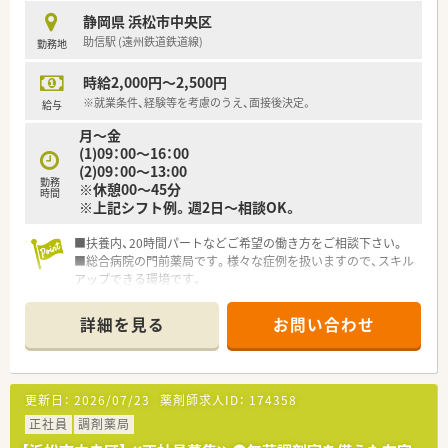
静岡県 浜松市中央区
★刷新された新規採用者研修
助信駅 (遠州鉄道鉄道線)
勤務地
中途入社ならではの悩みを解消し、さくら薬局グループのビジョ
ンや社内規定などをご案内。
時給2,000円～2,500円
同期入社の方との繋がりを踏まえ、『さくら薬局の薬剤師』とし
て、安心してキャリアをスタートいただくための研修です。
※就業条件、経験等を考慮のうえ、面接後決定。
給与
店舗OJT・フォローアップや通常の社内研修と絡めて中途入社専
月～金
門の体系的な研修をご用意。
(1)09：00～16：00
安心して飛び込める体制が整備されています。
(2)09：00～13:00
勤務
※休憩00～45分
★業界トップクラスの認定薬局数と盤石化を図る組織体制
時間
※上記シフト例。週2日～相談OK。
全店舗で地域連携薬局を目指している地域に根差した調剤薬局
です。
■扶養内、20時間パートなどご希望の働き方をご相談下さい。
がん診療連携拠点病院等との密な連携を行いつつ、より高度な薬
■総合病院の門前薬局です。様々な症例を扱いますので、スキル
学管理や、
アップできる環境です。
高い専門性が求められる特殊な調剤に対応できる専門医療機関
■広々とした大きな店舗です。
連携薬局も取得しています。
■薬剤師常時複数体制です。急なお休みも相談しやすい環境で
本社から業界動向などの情報が常に発信されており、患者様や医
詳細を見る
お問い合わせ
す。
療機関と信頼関係を築きやすい体制があるのも認定薬局が増え
■大手企業で、福利厚生・教育研修制度などが充実しています。
ている理由の1つです。
■実際にお仕事をしながら入社を見極めて頂ける【紹介予定派
遣】もお選び頂けます。
★安心して働ける環境と福利厚生制度
更新日：
2026/07/23
薬剤師求人ID：
174358
年間休日が「126日相当時間」と業界トップクラスのさくら薬局
正社員
調剤薬局
では産休・育休の希望取得率も100％！長く働き続けるための環
境づくりを考え、ライフステージに応じた福利厚生をご用意して