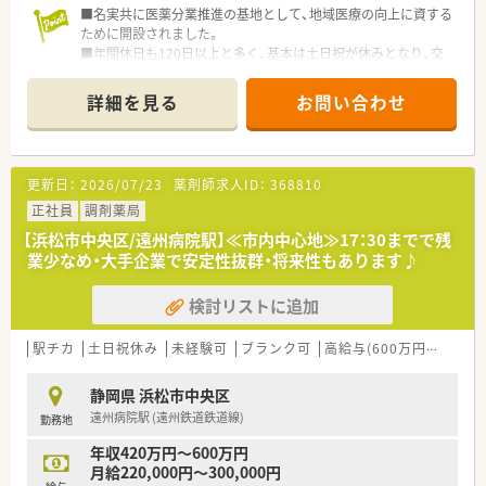
■名実共に医薬分業推進の基地として、地域医療の向上に資する
です。
ために開設されました。
■年間休日も120日以上と多く、基本は土日祝が休みとなり、交
代制で土日の出勤があります！
■有休取得率も80%程度と高く、旅行に行くなどプライベート
詳細を見る
お問い合わせ
も充実できます！
■職場の雰囲気も抜群で、長く働き続けたいとお考えの方には最
適な職場です！
更新日：
2026/07/23
薬剤師求人ID：
368810
正社員
調剤薬局
【浜松市中央区/遠州病院駅】≪市内中心地≫17：30までで残
業少なめ・大手企業で安定性抜群・将来性もあります♪
検討リストに追加
駅チカ
土日祝休み
未経験可
ブランク可
高給与(600万円以上)
住
静岡県 浜松市中央区
遠州病院駅 (遠州鉄道鉄道線)
勤務地
年収420万円～600万円
月給220,000円～300,000円