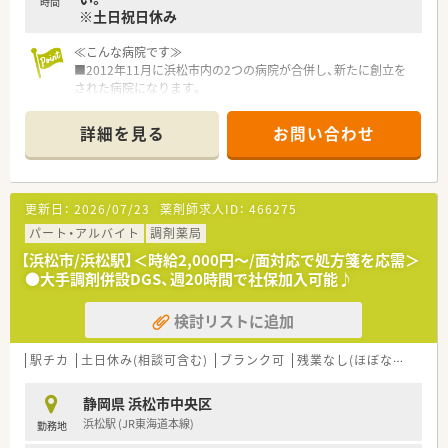
時間
配属地をご提案頂けます。
※土日祝日休み
■地域手当がつくエリアもございます！ご勤務条件やご経験を考
慮して高年収でご入社することも可能です。
≪こんな病院です≫
■特徴のひとつとして、近隣に複数店舗を展開していることが挙
■2012年11月に浜松市内の2つの病院が合併し、新たに創立を
げられます。
された病院になります。
近隣店舗で相互扶助関係を保つことで、急なお休みや薬剤の管
■一般・回復期・療養の3種類の病棟及び外来・オペ・透析・健診事
理、情報の共有などをスムーズに行うことができています。
業までを網羅するケアミックス型の総合病院です。
■育休・育短の取得実績は100%！復帰率も96%と非常に高い水
詳細を見る
お問い合わせ
■薬剤師は10名以上が在籍し、常勤率が非常に高いです。年齢層
準がございます。子育て世代の方も活躍できる環境がございま
は分散しており、偏りはございません。
す。
■電子カルテ、オーダリングシステムは完備されており各種機材
も導入されております。（効率的業務が可能）
更新日：
2026/07/23
薬剤師求人ID：
466275
■がん治療、にも積極的であり、がん専門薬剤師、がん指導薬剤
師も在籍しています。スキルアップにも適した環境です。
パート・アルバイト
調剤薬局
■年間休日数も多く、各種休暇制度の取得実績もございます。
【浜松市/浜松駅】＜時給2,000円～/面対応で処方箋を応需＞
●大手調剤併設DGS、週20時間で社保加入可能♪
≪業務内容≫
■入院患者様の調剤、監査、服薬指導
検討リストに追加
■外来患者様の調剤、監査、服薬指導（※外来：院内処方）
■注射（抗がん剤、ＴＰＮ混注業務あり）
■病棟薬剤業務、持参薬管理業務
駅チカ
土日休み(相談可含む)
ブランク可
残業なし(ほぼなし含む)
■医薬品管理、医薬品情報管理
静岡県 浜松市中央区
≪おすすめポイント≫
浜松駅 (JR東海道本線)
勤務地
■土日祝日休みでご勤務いただけます。