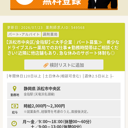
更新日：
2026/07/23
薬剤師求人ID：
549568
パート・アルバイト
調剤薬局
【浜松市中央区/金指駅】≪大手企業｜パート募集≫ 希少な
ドライブスルー薬局でのお仕事★勤務時間帯はご相談くだ
さい！近隣に他店舗もあり、急な休みのサポート体制も◎
検討リストに追加
年間休日120日以上
土日休み(相談可含む)
週休2.5日以上
週32h以
静岡県 浜松市中央区
金指駅 (天竜浜名湖線)
勤務地
時給2,000円～2,300円
※就業条件、経験等を考慮のうえ、面接後決定。
給与
月～金／9：00～18：00（休憩00～60分）
土／9:00－13:00（休憩00分）