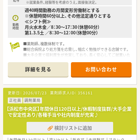
給与
※就業条件、経験等を考慮のうえ、面接後決定。
週40時間勤務の月間変形労働制とする
※休憩時間60分以上、その他法定通りとする
≪シフト例≫
勤務
月火水木金／8：30～17：30（休憩60分）
時間
第1.3.5土 ／8：30～12：00（休憩00分）
■薬剤師、複数体制です。
■総合病院より処方箋を応需し、幅広く勉強ができる店舗です。
■大手企業で福利厚生が充実しており、長く安心してご就業いた
だけます。
「育児・介護休業制度」に加え「育児・介護短時間勤務制度」もあ
詳細を見る
お問い合わせ
り、多くの社員が利用しています。
（従業員持株会奨励金制度・会員制リゾート施設（エクシブ）等も
あり）
■年間休日は125日でお休みがしっかり取得できます。
更新日：
2026/07/23
薬剤師求人ID：
356161
■産休や育児休暇がとりやすい環境が整っているので、働く女性
にとっては安心です。
正社員
調剤薬局
【浜松市中央区】年間休日120日以上/休暇制度抜群/大手企業
で安定性あり/各種手当や社内制度が充実♪
検討リストに追加