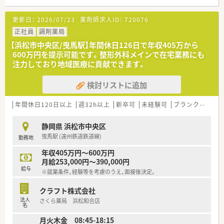
■自動車学校前駅から車で7分ほどの場所に位置しており、近隣
の小児科クリニックをメインに応需している地域密着型の店舗
更新日：
2026/07/23
薬剤師求人ID：
720076
です。
■処方箋枚数は1日平均60枚程度で、内科や小児科が中心のた
正社員
調剤薬局
め、散剤や水剤の調剤などスピードと正確性が求められる環境で
【浜松市中央区/曳馬駅】年間休日126日で年収405万から
す。
600万円を提示可能です。整形外科メインで在宅業務にも
■薬剤師は常時1.5名から2名体制を維持しており、ベテランのパ
注力しており地域医療に貢献できます。
ート薬剤師も在籍しているため安心して業務に取り組むことが
できます。
検討リストに追加
【募集背景と求める人物像について】
■今後の新規出店や事業拡大を見据えた組織強化のための増員
年間休日120日以上
週32h以上
新卒可
未経験可
ブランク可
残業
募集であり、将来的に店舗を任せられる次世代のリーダーを求め
ています。
静岡県 浜松市中央区
■1人薬剤師としての勤務や在宅対応にも柔軟に取り組める方を
曳馬駅 (遠州鉄道鉄道線)
勤務地
募集しており、特に管理薬剤師へのステップアップに意欲的な方
は大歓迎です。
年収405万円～600万円
■長期的に勤務が可能な30代までの若手層を中心に、スタッフ
月給253,000円～390,000円
や患者様と明るく円滑なコミュニケーションが取れる方を募集
給与
※就業条件、経験等を考慮のうえ、面接後決定。
いたします。
クラフト株式会社
【法人特徴について】
法人
さくら薬局 浜松和合店
■浜松市を中心に20店舗近くを展開する成長企業で、代表自ら
名
が薬剤師として現場に立っているため、従業員と同じ目線を持っ
月火木金 08:45-18:15
ています。