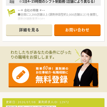
※1日4~15時間のシフト制勤務（店舗により異なる）
時間
・・＊ 会社の特徴 ＊・・
■全国に2,200店舗以上（調剤併設型約2,000店舗以上）を展開し
調剤店舗数業界TOP！
■店舗拡大に伴いキャリアアップできるポジションが多数あり！
頑張り次第で高給与も可能！
詳細を見る
お問い合わせ
■経験や勤務コースによりますが、経験の少ない方でも500万前
半スタートと業界TOP水準！
■職種や職域に合わせ、豊富な社内研修や外部組織と連携した研
修を用意されています
■薬剤師が中心の会社だからこそ活躍できるキャリアパスが多
わたしたちがあなたの条件にぴった
種多様に用意されています。
りの職場をお探しします。
■店舗拡大に伴い、エリアマネジャーや営業部長等のマネジメン
トのポジションも増えます。
■在宅や教育等の専門性を活かせるスペシャリストを目指すこ
とも可能です。
■その他にも、管理部門や商品部門等の本社スタッフなど活動領
域は多種多様です。
■在宅実施店舗は年々増加しており、在宅医療へもしっかりと関
わる事ができます。
■育児休暇は3歳まで取得が可能で、時短制度は小学5年生まで
時短勤務ができるよう変更予定です。
■年間休日が120日とワークライフバランスが整っています
更新日：
2026/07/08
薬剤師求人ID：
12972
■日用品から常備薬まで、従業員割引制度など嬉しいメリットも