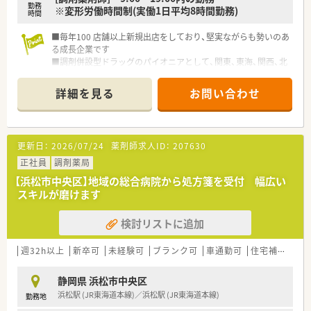
勤務
※変形労働時間制(実働1日平均8時間勤務)
時間
■毎年100 店舗以上新規出店をしており、堅実ながらも勢いのあ
る成長企業です
■調剤併設型ドラッグのパイオニアとして、関東、東海、関西、北
陸・信州を中心に約1,700店舗以上を展開しています
■研修制度は様々なプランがあり、集合研修だけでなく任意で受
詳細を見る
お問い合わせ
講可能な研修も幅広く用意されています
■店舗で活躍する従業員、社外で活躍する従業員、将来経営幹部
となる従業員など、薬剤師として様々な活躍ができるフィールド
を用意されています
更新日：
2026/07/24
薬剤師求人ID：
207630
■総合薬剤師・調剤薬剤師（土日休み・19時までの勤務）どちらか
の働き方を選択できます
正社員
調剤薬局
■調剤併設型だけでなく「医療モール・クリニック併設店舗」「敷
【浜松市中央区】地域の総合病院から処方箋を受付 幅広い
地内薬局」「訪問調剤特化型店舗」など様々な店舗を運営してい
スキルが磨けます
ます
■在宅医療にも積極的取り組んでおり「訪問調剤特化型店舗」を
検討リストに追加
50店舗以上、無菌調剤室は業界最多の51店舗設置しています
■「プラチナくるみん認定企業」「健康経営優良法人2023（大規模
法人部門）認定」等を取得し一人ひとりが働きやすい環境が整備
週32h以上
新卒可
未経験可
ブランク可
車通勤可
住宅補助(手当)あり
されています
■充実した研修制度、人事制度、評価制度、キャリア支援制度等
静岡県 浜松市中央区
があるのも特徴です
浜松駅 (JR東海道本線)／浜松駅 (JR東海道本線)
勤務地