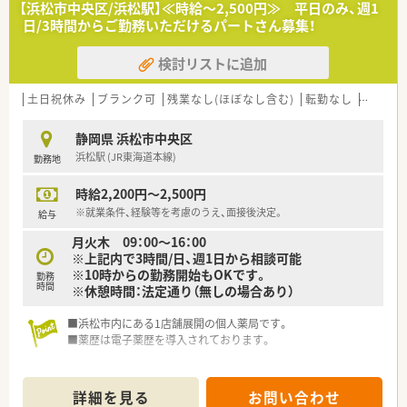
【浜松市中央区/浜松駅】≪時給～2,500円≫ 平日のみ、週1
■「育休・育短の取得が100%（一般平均83.6％）」の取得実績か
日/3時間からご勤務いただけるパートさん募集！
つ、「復帰率96%（一般平均40％）」
■段階的にスキルアップが図れる、充実の研修プログラム。
検討リストに追加
■症例検討会・服薬指導ロールプレイング・メーカー説明会・医療
機関との合同勉強会など、各種勉強会も多数あります！
土日祝休み
ブランク可
残業なし(ほぼなし含む)
転勤なし
車通勤
＜こんな方にオススメ！＞
★在宅の実施率は全店舗の内90%のため在宅医療に興味・熱意の
静岡県 浜松市中央区
ある方！
浜松駅 (JR東海道本線)
勤務地
★年間休日120日以上のためライフワークバランス重視の方！
★地域密着の薬局で働きたい方！
時給2,200円～2,500円
＜研修制度＞
※就業条件、経験等を考慮のうえ、面接後決定。
給与
■定期的な勉強会や外部研修にも積極的に参加のためスキルア
月火木 09：00～16：00
ップ可能です。
※上記内で3時間/日、週1日から相談可能
2年に1度、社員によって企画・運営される学術大会も実施してい
※10時からの勤務開始もOKです。
勤務
ます。
時間
※休憩時間：法定通り（無しの場合あり）
■新入社員研修や中堅社員研修、管理者研修など、階層別での研
修プログラムのほか、薬局内での勉強会、学術大会への参加など
■浜松市内にある1店舗展開の個人薬局です。
教育制度も充実しています
■薬歴は電子薬歴を導入されております。
≪成長できる環境≫
■在宅の実施率は90%！
詳細を見る
お問い合わせ