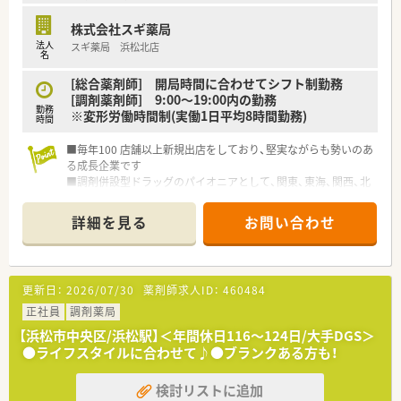
株式会社スギ薬局
法人
スギ薬局 浜松北店
名
[総合薬剤師] 開局時間に合わせてシフト制勤務
[調剤薬剤師] 9:00～19:00内の勤務
勤務
※変形労働時間制(実働1日平均8時間勤務)
時間
■毎年100 店舗以上新規出店をしており、堅実ながらも勢いのあ
る成長企業です
■調剤併設型ドラッグのパイオニアとして、関東、東海、関西、北
陸・信州を中心に約1,700店舗以上を展開しています
■研修制度は様々なプランがあり、集合研修だけでなく任意で受
詳細を見る
お問い合わせ
講可能な研修も幅広く用意されています
■店舗で活躍する従業員、社外で活躍する従業員、将来経営幹部
となる従業員など、薬剤師として様々な活躍ができるフィールド
を用意されています
更新日：
2026/07/30
薬剤師求人ID：
460484
■総合薬剤師・調剤薬剤師（土日休み・19時までの勤務）どちらか
の働き方を選択できます
正社員
調剤薬局
■調剤併設型だけでなく「医療モール・クリニック併設店舗」「敷
【浜松市中央区/浜松駅】＜年間休日116～124日/大手DGS＞
地内薬局」「訪問調剤特化型店舗」など様々な店舗を運営してい
●ライフスタイルに合わせて♪●ブランクある方も！
ます
■在宅医療にも積極的取り組んでおり「訪問調剤特化型店舗」を
検討リストに追加
50店舗以上、無菌調剤室は業界最多の51店舗設置しています