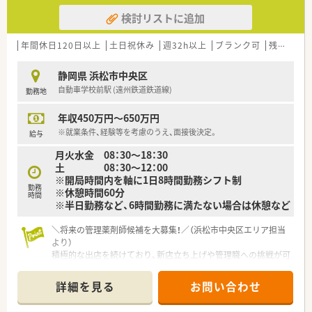
検討リストに追加
年間休日120日以上
土日祝休み
週32h以上
ブランク可
残業なし(ほぼなし含む)
静岡県 浜松市中央区
自動車学校前駅 (遠州鉄道鉄道線)
勤務地
年収450万円～650万円
※就業条件、経験等を考慮のうえ、面接後決定。
給与
月火水金 08：30～18：30
土 08：30～12：00
※開局時間内を軸に1日8時間勤務シフト制
勤務
※休憩時間60分
時間
※半日勤務など、6時間勤務に満たない場合は休憩など
＼将来の管理薬剤師候補を大募集！／（浜松市中央区エリア担当
より）
積極的な出店を続けており、新店立ち上げや管理職への挑戦が可
能です。管理ができれば高年収の相談もできますので、スキルを
活かしてキャリアを築きたい方に最適ですよ。
詳細を見る
お問い合わせ
【店舗情報と応需状況について】