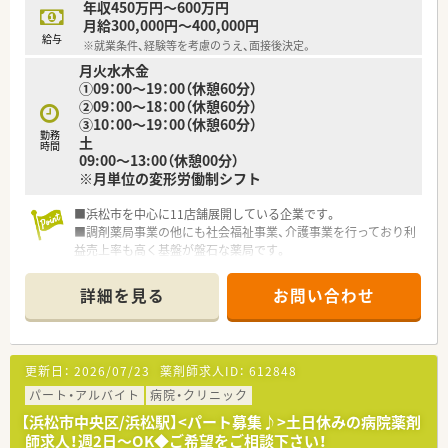
年収450万円～600万円
月給300,000円～400,000円
給与
※就業条件、経験等を考慮のうえ、面接後決定。
月火水木金
①09：00～19：00（休憩60分）
②09：00～18：00（休憩60分）
③10：00～19：00（休憩60分）
勤務
土
時間
09:00～13:00（休憩00分）
※月単位の変形労働制シフト
■浜松市を中心に11店舗展開している企業です。
■調剤薬局事業の他にも社会福祉事業、介護事業を行っており利
益売上率も高く基盤が盤石な薬局です。
■代表も薬剤師で現場を経験されてきた方です。今なお調剤室
に入り、従業員と同じ目線をお持ちです。
詳細を見る
お問い合わせ
更新日：
2026/07/23
薬剤師求人ID：
612848
パート・アルバイト
病院・クリニック
【浜松市中央区/浜松駅】<パート募集♪>土日休みの病院薬剤
師求人！週2日～OK◆ご希望をご相談下さい！