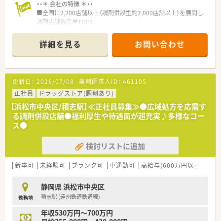
・・＊ 会社の特徴 ＊・・
■全国に2,200店舗以上（調剤併設型約2,000店舗以上）を展開し
調剤店舗数業界TOP！
■店舗拡大に伴いキャリアアップできるポジションが多数あり！
頑張り次第で高給与も可能！
詳細を見る
お問い合わせ
■経験や勤務コースによりますが、経験の少ない方でも500万前
半スタートと業界TOP水準！
■職種や職域に合わせ、豊富な社内研修や外部組織と連携した研
修を用意されています
更新日：
2026/07/08
薬剤師求人ID：
461105
■薬剤師が中心の会社だからこそ活躍できるキャリアパスが多
種多様に用意されています。
正社員
ドラッグストア(調剤あり)
■店舗拡大に伴い、エリアマネジャーや営業部長等のマネジメン
【浜松市中央区/積志駅】≪正社員募集≫●広域処方を応需す
トのポジションも増えます。
る調剤併設店舗●福利厚生や待遇面が超充実♪多様なコー
■在宅や教育等の専門性を活かせるスペシャリストを目指すこ
ス●
とも可能です。
■その他にも、管理部門や商品部門等の本社スタッフなど活動領
検討リストに追加
域は多種多様です。
■在宅実施店舗は年々増加しており、在宅医療へもしっかりと関
わる事ができます。
新卒可
未経験可
ブランク可
車通勤可
高給与(600万円以上)
住宅
■育児休暇は3歳まで取得が可能で、時短制度は小学5年生まで
時短勤務ができるよう変更予定です。
静岡県 浜松市中央区
■年間休日が120日とワークライフバランスが整っています
積志駅 (遠州鉄道鉄道線)
勤務地
■日用品から常備薬まで、従業員割引制度など嬉しいメリットも
たくさんあります！
年収530万円～700万円