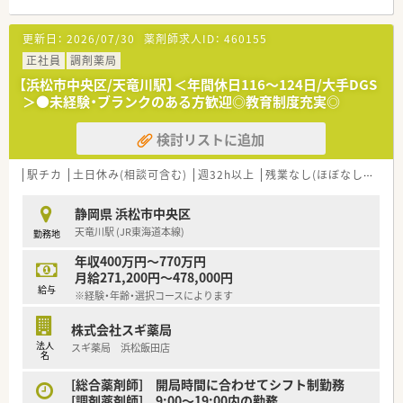
となる従業員など、薬剤師として様々な活躍ができるフィールド
を用意されています
更新日：
2026/07/30
薬剤師求人ID：
460155
■総合薬剤師・調剤薬剤師（土日休み・19時までの勤務）どちらか
の働き方を選択できます
正社員
調剤薬局
■調剤併設型だけでなく「医療モール・クリニック併設店舗」「敷
【浜松市中央区/天竜川駅】＜年間休日116～124日/大手DGS
地内薬局」「訪問調剤特化型店舗」など様々な店舗を運営してい
＞●未経験・ブランクのある方歓迎◎教育制度充実◎
ます
■在宅医療にも積極的取り組んでおり「訪問調剤特化型店舗」を
検討リストに追加
50店舗以上、無菌調剤室は業界最多の51店舗設置しています
■「プラチナくるみん認定企業」「健康経営優良法人2023（大規模
法人部門）認定」等を取得し一人ひとりが働きやすい環境が整備
駅チカ
土日休み(相談可含む)
週32h以上
残業なし(ほぼなし含む)
されています
■充実した研修制度、人事制度、評価制度、キャリア支援制度等
静岡県 浜松市中央区
があるのも特徴です
天竜川駅 (JR東海道本線)
勤務地
年収400万円～770万円
月給271,200円～478,000円
給与
※経験・年齢・選択コースによります
株式会社スギ薬局
法人
スギ薬局 浜松飯田店
名
[総合薬剤師] 開局時間に合わせてシフト制勤務
[調剤薬剤師] 9:00～19:00内の勤務