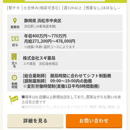
■「プラチナくるみん認定企業」「健康経営優良法人2023（大規模
法人部門）認定」等を取得し一人ひとりが働きやすい環境が整備
駅チカ
土日休み(相談可含む)
週32h以上
残業なし(ほぼなし含む)
されています
■充実した研修制度、人事制度、評価制度、キャリア支援制度等
静岡県 浜松市中央区
があるのも特徴です
浜松駅 (JR東海道本線)
勤務地
年収400万円～770万円
月給271,200円～478,000円
給与
※経験・年齢・選択コースによります
株式会社スギ薬局
法人
スギ薬局 浜松海老塚店
名
[総合薬剤師] 開局時間に合わせてシフト制勤務
[調剤薬剤師] 09:00～19:00内の勤務
勤務
※変形労働時間制(実働1日平均8時間勤務)
時間
■毎年100 店舗以上新規出店をしており、堅実ながらも勢いのあ
る成長企業です
■調剤併設型ドラッグのパイオニアとして、関東、東海、関西、北
陸・信州を中心に約1,700店舗以上を展開しています
■研修制度は様々なプランがあり、集合研修だけでなく任意で受
詳細を見る
お問い合わせ
講可能な研修も幅広く用意されています
■店舗で活躍する従業員、社外で活躍する従業員、将来経営幹部