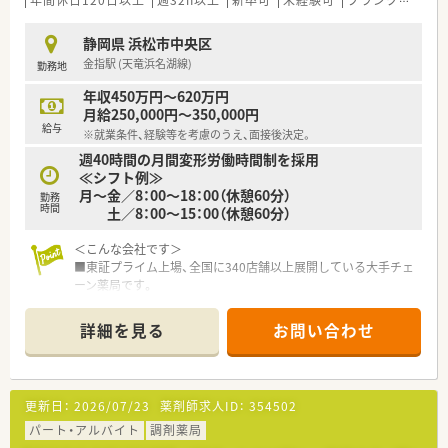
年間休日120日以上
週32h以上
新卒可
未経験可
ブランク可
残業
静岡県 浜松市中央区
金指駅 (天竜浜名湖線)
勤務地
年収450万円～620万円
月給250,000円～350,000円
給与
※就業条件、経験等を考慮のうえ、面接後決定。
週40時間の月間変形労働時間制を採用
≪シフト例≫
月～金／8：00～18：00（休憩60分）
勤務
時間
土／8：00～15：00（休憩60分）
＜こんな会社です＞
■東証プライム上場、全国に340店舗以上展開している大手チェ
ーン薬局です。
■大学病院門前･ドラッグストア併設店･コンビニ併設店など、
様々な形態の薬局を全国に展開しております。
詳細を見る
お問い合わせ
■年間休日120日以上!福利厚生も充実しているので、安心して
働けます。
■ほぼ全店で「座り投薬」のためでしっかりと患者様に向き合っ
て服薬指導ができます
更新日：
2026/07/23
薬剤師求人ID：
354502
■「地域密着」がキーワード。地域に毎に合わせた店舗デザイン、
25年前より取り組んでいる在宅（実施率90%）、健康イベントな
パート・アルバイト
調剤薬局
どを行っています