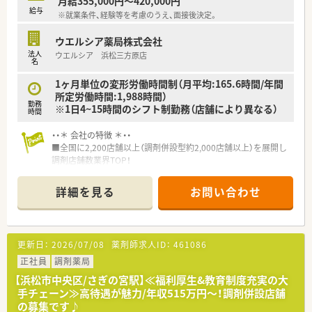
月給355,000円～420,000円
給与
※就業条件、経験等を考慮のうえ、面接後決定。
ウエルシア薬局株式会社
法人
ウエルシア 浜松三方原店
名
1ヶ月単位の変形労働時間制（月平均:165.6時間/年間
所定労働時間:1,988時間）
勤務
※1日4~15時間のシフト制勤務（店舗により異なる）
時間
・・＊ 会社の特徴 ＊・・
■全国に2,200店舗以上（調剤併設型約2,000店舗以上）を展開し
調剤店舗数業界TOP！
■店舗拡大に伴いキャリアアップできるポジションが多数あり！
頑張り次第で高給与も可能！
詳細を見る
お問い合わせ
■経験や勤務コースによりますが、経験の少ない方でも500万前
半スタートと業界TOP水準！
■職種や職域に合わせ、豊富な社内研修や外部組織と連携した研
修を用意されています
更新日：
2026/07/08
薬剤師求人ID：
461086
■薬剤師が中心の会社だからこそ活躍できるキャリアパスが多
種多様に用意されています。
正社員
調剤薬局
■店舗拡大に伴い、エリアマネジャーや営業部長等のマネジメン
【浜松市中央区/さぎの宮駅】≪福利厚生&教育制度充実の大
トのポジションも増えます。
手チェーン≫高待遇が魅力/年収515万円～！調剤併設店舗
■在宅や教育等の専門性を活かせるスペシャリストを目指すこ
の募集です♪
とも可能です。