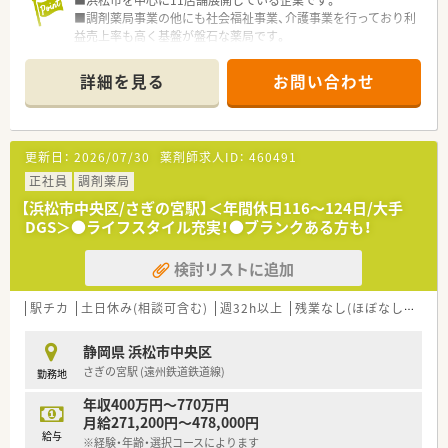
■調剤薬局事業の他にも社会福祉事業、介護事業を行っており利
益売上率も高く基盤が盤石な薬局です。
■代表も薬剤師で現場を経験されてきた方です。今なお調剤室
に入り、従業員と同じ目線をお持ちです。
詳細を見る
お問い合わせ
更新日：
2026/07/30
薬剤師求人ID：
460491
正社員
調剤薬局
【浜松市中央区/さぎの宮駅】＜年間休日116～124日/大手
DGS＞●ライフスタイル充実！●ブランクある方も！
検討リストに追加
駅チカ
土日休み(相談可含む)
週32h以上
残業なし(ほぼなし含む)
静岡県 浜松市中央区
さぎの宮駅 (遠州鉄道鉄道線)
勤務地
年収400万円～770万円
月給271,200円～478,000円
給与
※経験・年齢・選択コースによります