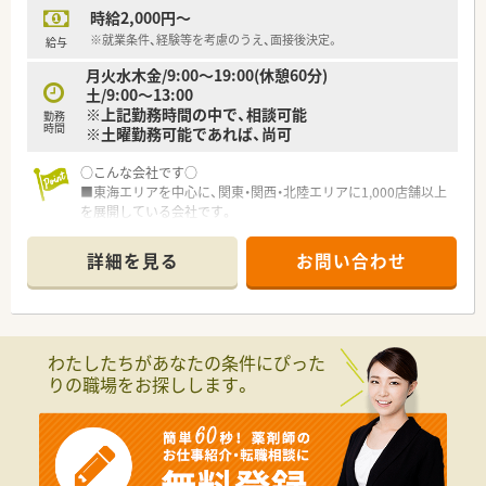
■勤務時間、日数は相談出来ます。週3日～5日でご相談下さい。
時給2,000円～
■外来、入院両方の経験を積める病院です。
■外来も院内処方で対応している為、調剤薬局のみのご経験の方
※就業条件、経験等を考慮のうえ、面接後決定。
給与
もご経験を発揮しやすい環境です。
月火水木金/9:00～19:00(休憩60分)
土/9:00～13:00
※上記勤務時間の中で、相談可能
勤務
時間
※土曜勤務可能であれば、尚可
○こんな会社です○
■東海エリアを中心に、関東・関西・北陸エリアに1,000店舗以上
を展開している会社です。
■関西圏では約半数の店舗が在宅対応を実施、クリーンベンチ設
置店舗も複数あります。
詳細を見る
お問い合わせ
■在庫品目も平均1500～2000品目と保険薬剤師として成長が
できる環境です。
■全店舗電子薬歴、ピッキング監査システム、在庫管理システム
を導入済み、より安心に安全に、且つ効率の良い仕事ができる環
境です
わたしたちがあなたの条件にぴった
■社員の働きやすさあってこその、良い医療の提供、という考え
りの職場をお探しします。
の下、併設店であっても日祝定休、19時までの開局の併設店を増
やしております。