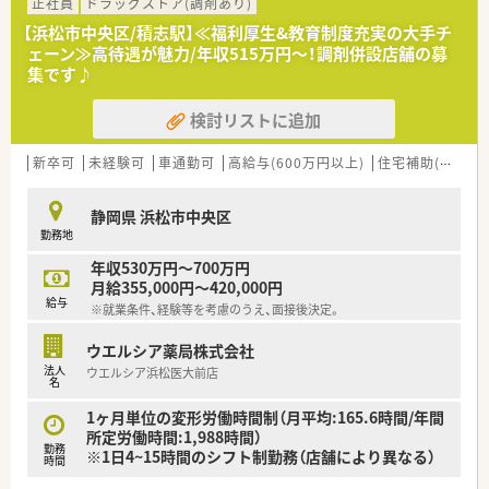
正社員
ドラッグストア(調剤あり)
たくさんあります！
【浜松市中央区/積志駅】≪福利厚生&教育制度充実の大手チ
ェーン≫高待遇が魅力/年収515万円～！調剤併設店舗の募
集です♪
検討リストに追加
新卒可
未経験可
車通勤可
高給与(600万円以上)
住宅補助(手当)あり
静岡県 浜松市中央区
勤務地
年収530万円～700万円
月給355,000円～420,000円
給与
※就業条件、経験等を考慮のうえ、面接後決定。
ウエルシア薬局株式会社
法人
ウエルシア浜松医大前店
名
1ヶ月単位の変形労働時間制（月平均:165.6時間/年間
所定労働時間:1,988時間）
勤務
※1日4~15時間のシフト制勤務（店舗により異なる）
時間