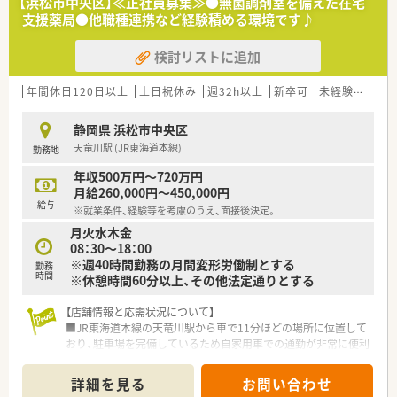
【浜松市中央区】≪正社員募集≫●無菌調剤室を備えた在宅
います。
支援薬局●他職種連携など経験積める環境です♪
また、患者さまへの想いをカタチにする「リトルチャレンジ制
度」では「現場主義」を念頭に、
検討リストに追加
地域・店舗ごとに異なる患者さまのニーズやスタッフの思いを実
現する取り組みも行っています。
年間休日120日以上
土日祝休み
週32h以上
新卒可
未経験可
ブ
入社後もひとりひとりの薬剤師像に近しい多彩なキャリアステ
ップをご用意しております。
こうした働きやすい環境づくりに力を入れている『さくら薬局グ
静岡県 浜松市中央区
ループ』でご活躍されてみませんか？
天竜川駅 (JR東海道本線)
勤務地
年収500万円～720万円
月給260,000円～450,000円
給与
※就業条件、経験等を考慮のうえ、面接後決定。
月火水木金
08：30～18：00
※週40時間勤務の月間変形労働制とする
勤務
時間
※休憩時間60分以上、その他法定通りとする
【店舗情報と応需状況について】
■JR東海道本線の天竜川駅から車で11分ほどの場所に位置して
おり、駐車場を完備しているため自家用車での通勤が非常に便利
です。
■総合病院の門前薬局として総合科目の処方箋を1日平均40枚
詳細を見る
お問い合わせ
ほど応需しており、高度で幅広い薬学的知識を習得できる環境で