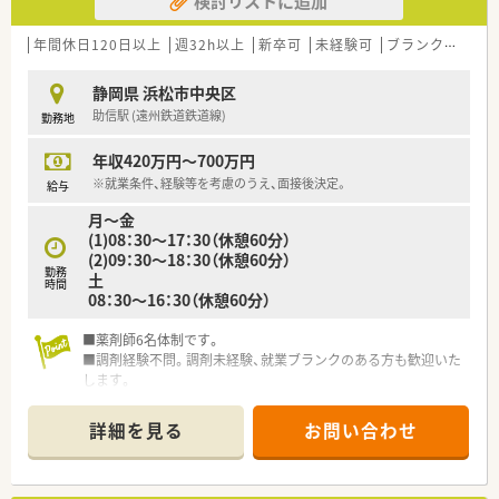
検討リストに追加
年間休日120日以上
週32h以上
新卒可
未経験可
ブランク可
車
静岡県 浜松市中央区
助信駅 (遠州鉄道鉄道線)
勤務地
年収420万円～700万円
※就業条件、経験等を考慮のうえ、面接後決定。
給与
月～金
(1)08：30～17：30（休憩60分）
(2)09：30～18：30（休憩60分）
勤務
土
時間
08：30～16：30（休憩60分）
■薬剤師6名体制です。
■調剤経験不問。調剤未経験、就業ブランクのある方も歓迎いた
します。
■広々とした大きな規模の店舗です。
詳細を見る
お問い合わせ