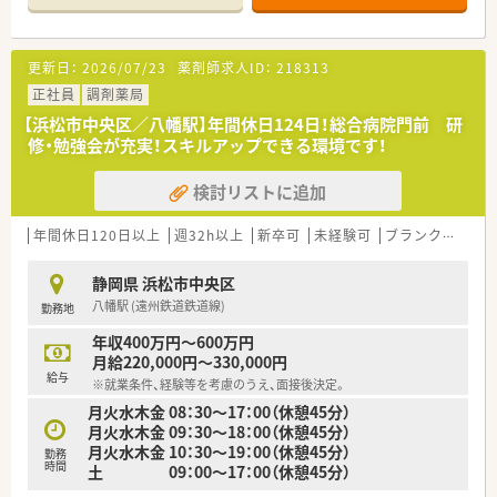
す。
■薬剤師は常勤3名とパート1名の体制で、事務スタッフとも緊
密に連携しながら、患者様一人ひとりに手厚いケアを実践してい
更新日：
2026/07/23
薬剤師求人ID：
218313
ます。
正社員
調剤薬局
【法人特徴について】
【浜松市中央区／八幡駅】年間休日124日！総合病院門前 研
■1981年の創業以来、浜松エリアに特化して地域密着型の運営
修・勉強会が充実！スキルアップできる環境です！
を続けており、1,000年続く企業を目指す安定した経営基盤が自
慢です。
検討リストに追加
■「緑の葉」を意味する社名の通り、店舗カラーには緑を強調し
た清潔感のある造りを採用し、地域住民に親しまれる運営を行っ
ています。
年間休日120日以上
週32h以上
新卒可
未経験可
ブランク可
車
■早くから在宅業務にも注力しており、専用の在宅医療室を完備
するなど、薬剤師が専門業務に特化できる先進的な環境を整えて
静岡県 浜松市中央区
います。
八幡駅 (遠州鉄道鉄道線)
勤務地
【求人情報について】
年収400万円～600万円
■正社員の勤務薬剤師として想定年収は500万円から720万円と
月給220,000円～330,000円
幅広く、これまでの経験やスキルを正当に評価して給与を決定し
給与
※就業条件、経験等を考慮のうえ、面接後決定。
ます。
月火水木金 08：30～17：00（休憩45分）
■住宅補助制度として単身者限定で月額45,000円までの補助が
月火水木金 09：30～18：00（休憩45分）
用意されており、遠方から転居を希望される方の生活を支援しま
月火水木金 10：30～19：00（休憩45分）
す。
勤務
時間
土 09：00～17：00（休憩45分）
■完全週休2日制で年間休日数は123日を確保しており、仕事と
プライベートの調和を高い水準で保ちたい方に最適な就業条件