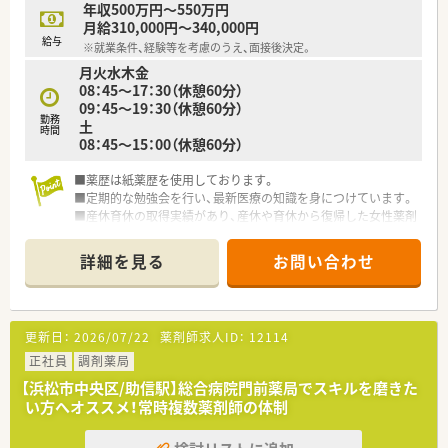
年収500万円～550万円
月給310,000円～340,000円
給与
※就業条件、経験等を考慮のうえ、面接後決定。
月火水木金
08：45～17：30（休憩60分）
09：45～19：30（休憩60分）
勤務
土
時間
08：45～15：00（休憩60分）
■薬歴は紙薬歴を使用しております。
■定期的な勉強会を行い、最新医療の知識を身につけています。
■産休育休の取得実績があり、産休や育休から復帰した女性薬剤
師さんも多数活躍しています。
詳細を見る
お問い合わせ
更新日：
2026/07/22
薬剤師求人ID：
12114
正社員
調剤薬局
【浜松市中央区/助信駅】総合病院門前薬局でスキルを磨きた
い方へオススメ！常時複数薬剤師の体制