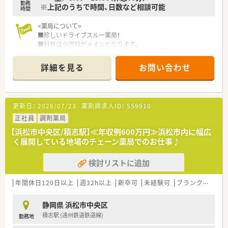
勤務
※上記のうちで時間、日数など相談可能
時間
<薬局について>
■珍しいドライブスルー薬局！
■科目は小児科がメインとなります。
■応需枚数は平均83枚/日！
■お車での通勤がおすすめです！
詳細を見る
お問い合わせ
■勤務時間数についてはご希望の時間をご相談ください！
＜こんな会社です＞
■東証プライム上場、全国に340店舗以上展開している大手チェ
更新日：
2026/07/23
薬剤師求人ID：
559910
ーン薬局です。
■大学病院門前･ドラッグストア併設店･コンビニ併設店など、
正社員
調剤薬局
様々な形態の薬局を全国に展開しております。
【浜松市中央区/積志駅】≪年収例600万円≫浜松市内に幅広
■ほぼ全店で「座り投薬」のためでしっかりと患者様に向き合っ
く展開している地場のチェーン薬局でのお仕事♪
て服薬指導ができます
■「地域密着」がキーワード。地域に毎に合わせた店舗デザイン、
検討リストに追加
25年前より取り組んでいる在宅（実施率90%）、健康イベントな
どを行っています。
年間休日120日以上
週32h以上
新卒可
未経験可
ブランク可
残業
静岡県 浜松市中央区
積志駅 (遠州鉄道鉄道線)
勤務地