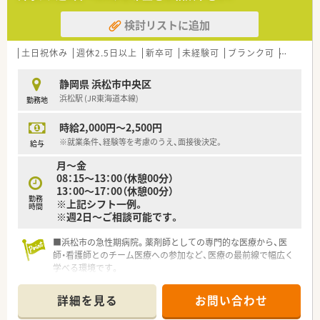
検討リストに追加
土日祝休み
週休2.5日以上
新卒可
未経験可
ブランク可
残業なし
静岡県 浜松市中央区
浜松駅 (JR東海道本線)
勤務地
時給2,000円～2,500円
※就業条件、経験等を考慮のうえ、面接後決定。
給与
月～金
08：15～13：00（休憩00分）
13：00～17：00（休憩00分）
勤務
※上記シフト一例。
時間
※週2日～ご相談可能です。
■浜松市の急性期病院。薬剤師としての専門的な医療から、医
師・看護師とのチーム医療への参加など、医療の最前線で幅広く
学べる環境です。
■認定薬剤師の取得制度もあり、日々、自己研鑽しながら業務を
行っています。
詳細を見る
お問い合わせ
■薬剤師としてステップアップしていくための、一生ものの基礎
スキルを必ず身につけられる環境です。