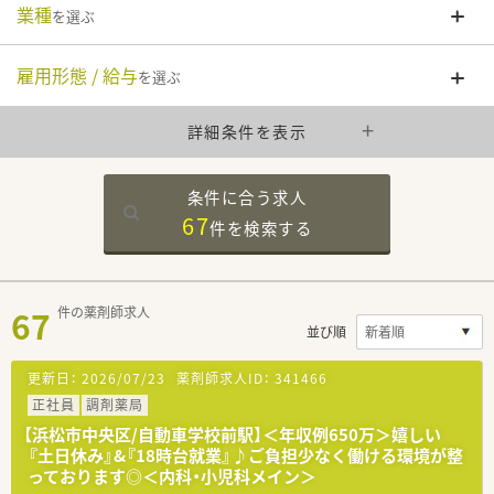
業種
を選ぶ
雇用形態 / 給与
を選ぶ
詳細条件を表示
条件に合う求人
67
件を
検索する
67
件の薬剤師求人
並び順
更新日：
2026/07/23
薬剤師求人ID：
341466
正社員
調剤薬局
【浜松市中央区/自動車学校前駅】＜年収例650万＞嬉しい
『土日休み』&『18時台就業』♪ご負担少なく働ける環境が整
っております◎＜内科・小児科メイン＞