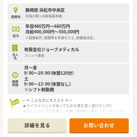
■会社設立は1993年ですが母体は1981年から続く歴史ある法
人であり、浜松を中心に1,000年続く企業を目指して発展してい
静岡県 浜松市中央区
ます。
天竜川駅 (JR東海道本線)
勤務地
■「緑の葉」を意味する社名の通り、店舗カラーには緑を強調し
た清潔感のある造りを採用し、地域住民に親しまれる運営を行っ
年収480万円～660万円
ています。
月給400,000円～550,000円
■早くから在宅業務にも注力しており、専用の在宅医療室を完備
給与
※就業条件、経験等を考慮のうえ、面接後決定。
するなど、薬剤師が専門業務に特化できる先進的な環境を整えて
います。
有限会社ジョーブメディカル
法人
フレンド薬局
名
月～金
9：00～19：00（休憩120分）
土
勤務
9：00～13：00（休憩なし）
時間
※シフト制勤務
・・＊ こんな方にオススメ ＊・・
★ライフイベントがあってもお仕事を長く続けたい方！
★ボトムアップな社風で、店舗に積極的に携わっていきたい方！
★経営や独立に興味のある方！
詳細を見る
お問い合わせ
＼＼ライフイベントがあっても安心／／
■グループ含め、従業員の約半数が女性です。