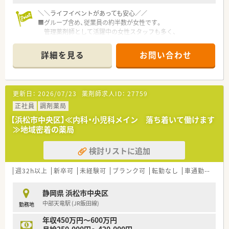
す！
＼＼ライフイベントがあっても安心／／
＼＼店舗詳細／／
■グループ含め、従業員の約半数が女性です。
■約1200品目の備蓄医薬品を備え、
管理薬剤師として活躍中の女性スタッフも多く、
年齢層や診療科も様々に多くの病院・医院の処方箋を応需して
上を目指せる環境もあります。
います。
■働きやすい職場環境をつくるため、
詳細を見る
お問い合わせ
■内科・消化器科・外科・皮膚科などの処方箋を主に応需していま
産休・育休制度を充実させ、実績も多数ございます。
す。
復帰後、パート社員への転換の相談が可能！
■処方箋は1日あたり130枚ほどですが、
もちろん、正社員でのフルタイム出勤でもご復帰いただけま
薬剤師は正社員4名・パート2名が在籍しており、複数名にて対
す。
更新日：
2026/07/23
薬剤師求人ID：
27759
応しています。
■育児休業からの社会復帰・現場復帰の際には、
丁寧な教育・指導、勤務管理などを実施しております。
正社員
調剤薬局
【浜松市中央区】≪内科・小児科メイン 落ち着いて働けます
＼＼独立支援制度あり／／
≫地域密着の薬局
■独立を考えている薬剤師を応援し、実績も多数あり！
■経営ノウハウ、売上管理、調剤報酬点数の算定要件、公費や保
検討リストに追加
険の種類、レセプト請求等、
通常業務以外の薬局経営に関わる全てをレクチャ一いたしま
す。
週32h以上
新卒可
未経験可
ブランク可
転勤なし
車通勤可
高給
■将来的に独り立ちしたい方にもオススメ♪
静岡県 浜松市中央区
＼＼こんな会社です／／
中部天竜駅 (JR飯田線)
勤務地
■2001年9月設立後、グループ会社と合わせ著しい成長を遂げて
います。
年収450万円～600万円
■静岡県浜松市を中心に20店舗以上を展開しており、更に今後
月給250,000円～420,000円