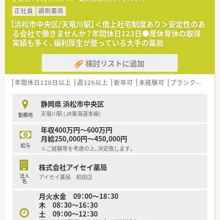
■給与はご経験やスキルを考慮のうえ年収400万円から600万円
の範囲で決定され、毎年の昇給制度が設けられています。
正社員
調剤薬局
■年間休日は123日確保されており、シフト調整により夏季や年
【浜松市中央区/天竜川駅】＜借上社宅制度あり＞安定性のあ
末年始に長期連休を取得できる場合もあるなど休みが充実で
る会社で働きませんか？年間休日123日●産休育休の取得
す。
実績も多く、福利厚生が整っている大手の薬局
■借上社宅制度やインフルエンザ補助制度など、多彩な福利厚生
が用意されており生活面でのサポートも万全な体制です。
検討リストに追加
【職場環境と雰囲気】
■優しくふんわりとした雰囲気の職場であり、過度なノルマなど
年間休日120日以上
週32h以上
新卒可
未経験可
ブランク可
車
もなくノビノビと成長できる非常に働きやすい社風です。
■中途入社者の多くが職場の雰囲気の良さを入社の決め手にし
静岡県 浜松市中央区
ており、人材定着率は97パーセントと高水準を誇ります。
天竜川駅 (JR東海道本線)
勤務地
■自動監査システムや自動混注器などの最新技術を順次導入し
ており、業務負担を軽減し服薬指導に注力できる環境です。
年収400万円～600万円
月給250,000円～450,000円
給与
※ご経験等を考慮の上、決定致します。
株式会社アイセイ薬局
法人
アイセイ薬局 和田店
名
月火水金 09：00～18：30
木 08：30～16：30
土 09：00～12：30