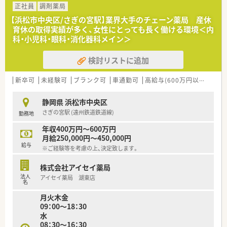
正社員
調剤薬局
【浜松市中央区/さぎの宮駅】業界大手のチェーン薬局 産休
育休の取得実績が多く、女性にとっても長く働ける環境＜内
科・小児科・眼科・消化器科メイン＞
検討リストに追加
新卒可
未経験可
ブランク可
車通勤可
高給与(600万円以上)
寮・
静岡県 浜松市中央区
さぎの宮駅 (遠州鉄道鉄道線)
勤務地
年収400万円～600万円
月給250,000円～450,000円
給与
※ご経験等を考慮の上、決定致します。
株式会社アイセイ薬局
法人
アイセイ薬局 湖東店
名
月火木金
09：00～18：30
水
08：30～16：30