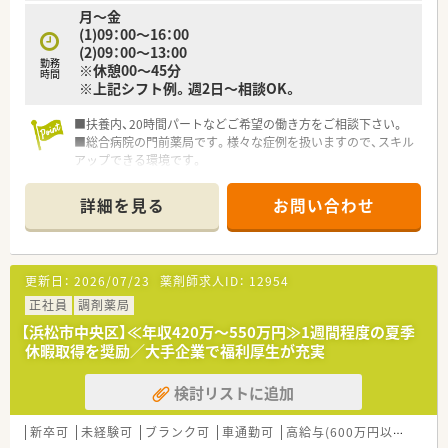
フバランスを重視して長く働きたい方にオススメです。
月～金
■教育制度が整った職場で、経験豊富な先輩薬剤師から指導を受
(1)09：00～16：00
けながらキャリアアップを目指したい方にオススメです。
(2)09：00～13:00
勤務
※休憩00～45分
時間
※上記シフト例。週2日～相談OK。
■扶養内、20時間パートなどご希望の働き方をご相談下さい。
■総合病院の門前薬局です。様々な症例を扱いますので、スキル
アップできる環境です。
■広々とした大きな店舗です。
■薬剤師常時複数体制です。急なお休みも相談しやすい環境で
詳細を見る
お問い合わせ
す。
■大手企業で、福利厚生・教育研修制度などが充実しています。
■実際にお仕事をしながら入社を見極めて頂ける【紹介予定派
遣】もお選び頂けます。
更新日：
2026/07/23
薬剤師求人ID：
12954
正社員
調剤薬局
【浜松市中央区】≪年収420万～550万円≫1週間程度の夏季
休暇取得を奨励／大手企業で福利厚生が充実
検討リストに追加
新卒可
未経験可
ブランク可
車通勤可
高給与(600万円以上)
寮・