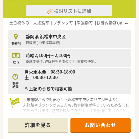
調剤過誤防止機能を高め、患者様と働くスタッフを守っていま
検討リストに追加
す。
システム改修が必要な制度変更があった場合も、迅速に対応でき
る強みを生かしていきます。
土日祝休み
未経験可
ブランク可
車通勤可
扶養内勤務OK
教育制
★刷新された新規採用者研修
静岡県 浜松市中央区
中途入社ならではの悩みを解消し、さくら薬局グループのビジョ
舞阪駅 (JR東海道本線)
勤務地
ンや社内規定などをご案内。
同期入社の方との繋がりを踏まえ、『さくら薬局の薬剤師』とし
時給2,100円～2,100円
て、安心してキャリアをスタートいただくための研修です。
店舗OJT・フォローアップや通常の社内研修と絡めて中途入社専
※就業条件、経験等を考慮のうえ、面接後決定。
給与
門の体系的な研修をご用意。
月火水木金 08:30-18:00
安心して飛び込める体制が整備されています。
土 08:30-12:30
★業界トップクラスの認定薬局数と盤石化を図る組織体制
勤務
時間
※上記のうちで相談可能
全店舗で地域連携薬局を目指している地域に根差した調剤薬局
です。
＼未経験からでも安心！／（浜松市中央区エリア担当より）
がん診療連携拠点病院等との密な連携を行いつつ、より高度な薬
未経験やブランクがある方も、教育制度が整っているため安心し
学管理や、
て始められます。基礎を固めてからキャリアを描いていくこと
高い専門性が求められる特殊な調剤に対応できる専門医療機関
ができます。
連携薬局も取得しています。
本社から業界動向などの情報が常に発信されており、患者様や医
詳細を見る
お問い合わせ
【店舗情報と応需状況について】
療機関と信頼関係を築きやすい体制があるのも認定薬局が増え
■舞阪駅から車で6分ほどの場所にあり、マイカー通勤が可能で
ている理由の1つです。
毎日の通勤も非常に便利な立地にある店舗です。