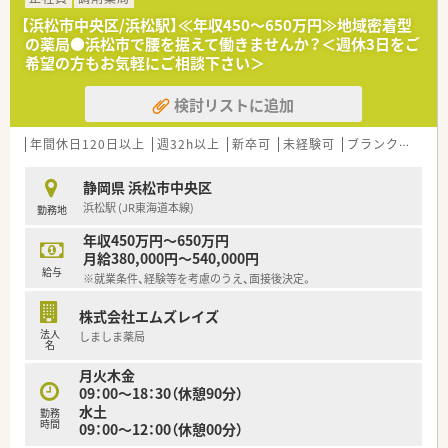
ち着いているため一人ひとりの患者様に丁寧な服薬指導が可能
【浜松市中央区/浜松駅】≪年収450～650万円≫地域密着型
です。
の薬局●浜松市で腰を据えて働きませんか？＜週休3日をご
■在宅業務も積極的に受け入れている店舗ですので、外来調剤の
希望の方もお気軽にご相談下さい＞
みならず地域医療に深く関わるスキルを磨くことができる環境
です。
検討リストに追加
【募集背景と求める人物像について】
■今後のさらなる新規出店を見据えた組織体制強化のための増
年間休日120日以上
週32h以上
新卒可
未経験可
ブランク可
残業
員募集であり、将来的に店舗運営を担える次世代のリーダーを求
めています。
静岡県 浜松市中央区
■1人薬剤師としての勤務や在宅対応にも柔軟に取り組める方を
浜松駅 (JR東海道本線)
勤務地
募集しており、特に管理薬剤師へのステップアップに意欲的な方
は歓迎です。
年収450万円～650万円
■現在は30代までの若手層を中心に、周囲のスタッフや医療事
月給380,000円～540,000円
務の方々と円滑なコミュニケーションを図れる方を募集してお
給与
※就業条件、経験等を考慮のうえ、面接後決定。
ります。
株式会社エムズレイズ
【法人特徴について】
法人
しましま薬局
■浜松市を中心に静岡県西部で20店舗近くを展開しており、代
名
表自らが薬剤師として現場に立ち従業員の目線を大切にしてい
月火木金
る法人です。
09：00～18：30（休憩90分）
■従業員を制度で縛り付けるのではなく、個々の能力や個性を尊
水土
重する社風があり、働きやすい環境づくりに力を注いでいるのが
勤務
時間
09：00～12：00（休憩00分）
特徴です。
■市内にドミナント展開している強みを活かし、急な欠員時にも