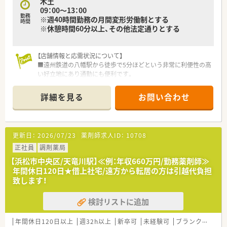
木土
充実しており、安定した生活基盤を築きながら長く勤務いただけ
09：00～13：00
ます。
■全店でピッキングサポートシステムを標準導入
勤務
※週40時間勤務の月間変形労働制とする
医療事務・登録販売者の在籍している店舗も多数あり、ピッキン
時間
※休憩時間60分以上、その他法定通りとする
グ業務はほとんどを非薬剤師が行います。
服薬指導や患者様の会話に集中できる環境が魅力です。
【店舗情報と応需状況について】
≪ こんな方におすすめ ≫
■遠州鉄道の八幡駅から徒歩で5分ほどという非常に利便性の高
■調剤薬局のご経験がない方、ブランクのある方
い好立地にあり通勤にも便利です。
■１人薬剤師などは避けて、周りに質問できる環境で働きたい方
■耳鼻科と眼科をメインに応需しており、処方箋枚数は1日平均
■今後のライフイベントに備えて、転勤や育児に理解のある環境
60枚ほどですので、調剤の基本を学びたい未経験の方にも最適
を求める方
詳細を見る
お問い合わせ
です。
■薬剤師は常勤2名とパート1名の体制で、事務スタッフとも緊
密に連携しながら対応しております。
更新日：
2026/07/23
薬剤師求人ID：
10708
【募集背景と求める人物像について】
■今回は欠員補充のための採用であり、特に浜松という地域に根
正社員
調剤薬局
ざして腰を据えて働きたいという方を急募しています。
【浜松市中央区/天竜川駅】≪例：年収660万円/勤務薬剤師≫
■落ち着いた物腰で人当たりが良く、DI業務や学術的な分野にも
年間休日120日★借上社宅/遠方から転居の方は引越代負担
興味がある方を最も歓迎します。
致します！
■管理薬剤師として店舗を牽引できる方は優先的に採用してお
り、人柄を重視した選考を行っていますので、まずは気軽にご相
検討リストに追加
談ください。
【法人特徴について】
年間休日120日以上
週32h以上
新卒可
未経験可
ブランク可
転