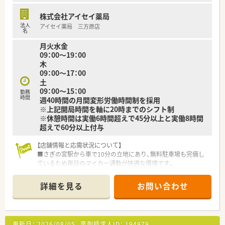
良さ」を入社の決め手に挙げています。
株式会社アイセイ薬局
【勤務実態について】
法人
アイセイ薬局 三方原店
■全社での月間平均残業時間は11時間程度と少なく、プライベ
名
ートの時間も確保しやすい環境です。
月火水金
■時間外手当は1分単位で計算して支給されるため、サービス残
09：00～19：00
業は一切ありません。
木
■試用期間経過後、入社日に合わせて有給休暇が付与されるた
09：00～17：00
め、急な体調不良の際も安心です。
土
09：00～15：00
勤務
時間
週40時間の月間変形労働時間制を採用
※上記開局時間を軸に20時までのシフト制
※休憩時間は実働6時間超えで45分以上と実働8時間
超えで60分以上付与
【店舗情報と応需状況について】
■さぎの宮駅から車で10分の立地にあり、無料駐車場も完備し
ているため毎日のマイカー通勤が快適な環境です。
■呼吸器科や内科や消化器科を中心に1日約60から70枚の処方
箋に応需し、在宅業務にも対応しています。
詳細を見る
お問い合わせ
■常勤薬剤師5名とパート1名に事務スタッフ3名が在籍し、スタ
ッフ同士が協力し合いながら働ける体制です。
【求人情報について】
更新日：
2026/08/05
薬剤師求人ID：
194979