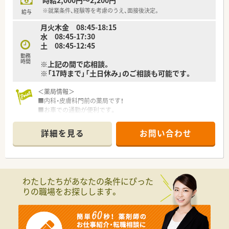
時給2,000円～2,200円
ています。
■従業員を制度で縛り付けるのではなく、個々の事情を尊重して
※就業条件、経験等を考慮のうえ、面接後決定。
給与
大切にする社風があり、働きやすい環境づくりに力を入れていま
月火木金 08:45-18:15
す。
水 08:45-17:30
■浜松市内に多くの店舗が集中しているドミナント展開の強み
土 08:45-12:45
を活かし、急な欠員時にも即座にヘルプを送れる体制を構築して
います。
勤務
時間
※上記の間で応相談。
※「17時まで」「土日休み」のご相談も可能です。
【求人情報について】
■正社員として年収450万円から650万円の提示が可能であり、
＜薬局情報＞
ご経験やスキルを正当に評価して給与条件を決定いたします。
■内科・皮膚科門前の薬局です！
■年間休日は120日前後を確保しており、年末年始などの長期休
■お車での通勤が便利です。
暇も門前クリニックの休診に合わせてしっかりと取得いただけ
■「17時まで」「土日休み」まで応相談！休日や勤務時間などお気
ます。
軽にご相談ください。
■県外から移住を検討されている方には会社負担で借上げ社宅
詳細を見る
お問い合わせ
を用意しており、引越し費用も含めて手厚いサポートが受けられ
＜こんな会社です＞
ます。
■全国に店舗展開中の大手調剤薬局グループです。
■「総合病院門前・マンツーマン型・医療モール型・商業施設型」
と様々な出店形態がございます。
わたしたちがあなたの条件にぴった
■自社開発の調剤システムで、現場薬剤師の業務をしっかりとサ
りの職場をお探しします。
ポート！
自社開発のシステムを導入することで業務効率化を図り、患者様
へより質の高い医療を提供します。
■2020年には業界でいち早くAI技術を駆使したシステムを導