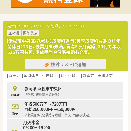
更新日：
2026/07/23
薬剤師求人ID：
27552
正社員
調剤薬局
【浜松市中央区/八幡駅】皮膚科専門（美容皮膚科もあり）！年
間休日123日、残業月5h未満。賞与5ヶ月実績、30代で年収
625万円も可、家族手当や住宅補助も充実。
検討リストに追加
駅チカ
年間休日120日以上
週32h以上
新卒可
未経験可
ブラン
静岡県 浜松市中央区
八幡駅 (遠州鉄道鉄道線)
勤務地
年収500万円～720万円
月給260,000円～450,000円
給与
※就業条件、経験等を考慮のうえ、面接後決定。
月火木金
09：00～19：00