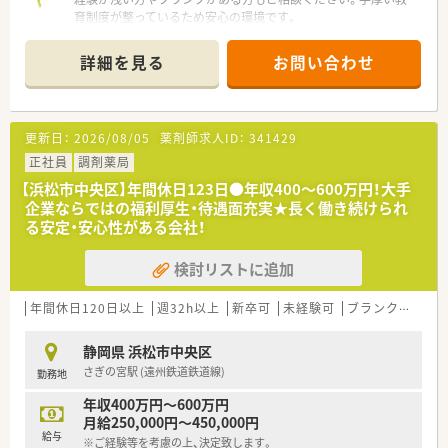
育制度が整っているため安心の環境です。
【店舗情報と応需状況について】
詳細を見る
お問い合わせ
■最寄り駅の遠州鉄道鉄道線「さぎの宮駅」から、徒歩で20分ほ
どの場所に位置しています。
■内科や小児科など複数科目を応需しており、1日の処方箋枚数
は40～50枚程度です。
更新日：
2026/08/05
薬剤師求人ID：
341429
■薬剤師は常勤3名体制で、気さくな30代の管理薬剤師を中心に
和やかな雰囲気の職場です。
正社員
調剤薬局
【浜松市中央区】年間休日123日●年収400～600万円！大手
【募集背景と求める人物像について】
企業ならではの福利厚生・待遇面充実★長く働き続けられ
■今回は退職に伴う欠員補充が目的のため、地域医療に貢献した
る安定・安心性がある会社！
いという意欲のある方を募集します。
■今後長くご活躍いただける方を歓迎しており、キャリアアップ
検討リストに追加
を目指す20～30代の方に最適です。
■患者様や医療機関と良好な関係を築ける、コミュニケーション
能力の高い方を求めています。
年間休日120日以上
週32h以上
新卒可
未経験可
ブランク可
車
【法人特徴について】
静岡県 浜松市中央区
■全国に約400店舗を展開し、特に医療モール開発では業界トッ
さぎの宮駅 (遠州鉄道鉄道線)
勤務地
プクラスの実績を誇ります。
■薬剤師でもある社長が自らの育休経験を活かし、女性が長く働
年収400万円～600万円
き続けられる企業を目指しています。
月給250,000円～450,000円
■人材定着率が97％と非常に高く、多くの方が「薬局の雰囲気の
給与
※ご経験等を考慮の上、決定致します。