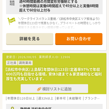
週40時間勤務の月間変形労働制とする
勤務
時間
※休憩時間は実働6時間超えで45分以上と実働8時間
超えで60分以上付与
＼ワークライフバランス重視／（浜松市中央区エリア担当より）
年間休日123日で残業も少なく、プライベートの時間をしっかり
確保できる働きやすい環境が整っています。
＊------------------------------------------＊
詳細を見る
お問い合わせ
【店舗情報と応需状況について】
■最寄り駅の天竜川駅から車で約6分ほどの場所に位置してお
り、マイカーでの通勤が便利な職場環境です。
■門前のクリニックから主に内科と循環器科の処方箋を応需し
更新日：
2026/08/05
薬剤師求人ID：
12906
ており、1日あたりの応需枚数は40～50枚です。
■薬剤師は2名体制で、医療事務スタッフも1名在籍しているた
正社員
調剤薬局
め、協力しながら業務を進めていけます。
【浜松市中央区/上島駅】年間休日123日！定着率97％で年収
600万円も目指せる環境。育休3歳まで＆家賃補助など福利
【募集背景と求める人物像について】
厚生も充実しています。
■今回の募集は欠員補充が主な目的となっており、地域医療に貢
献したいという意欲のある方を求めています。
検討リストに追加
■地域連携薬局の薬剤師として日々の業務に意欲的に取り組め
る方を歓迎しており、長期的な活躍を期待しています。
■将来的には店舗の運営を担う店長候補となり得るような、キャ
年間休日120日以上
週32h以上
新卒可
未経験可
ブランク可
車
リアアップを目指す意欲のある方も積極的に採用します。
静岡県 浜松市中央区