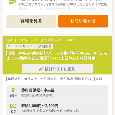
経験が浅い方でも、複数名の薬剤師が在籍しているため丁寧に指
導いたします。OJT研修や勉強会を通して、一歩ずつ確実にスキ
ルを身につけていける安心の環境です。
詳細を見る
お問い合わせ
【店舗情報と応需状況について】
■舞阪駅から車で6分ほどの場所にあり、マイカー通勤が可能で
毎日の通勤も非常に便利な立地にある店舗です。
■近隣の医療機関から小児科や耳鼻科アレルギー科の処方箋を1
更新日：
2026/07/23
薬剤師求人ID：
14982
日あたり90枚から100枚ほど応需しています。
■平日は18時までの営業で土曜日は午前中のみの開局となって
パート・アルバイト
調剤薬局
おり、仕事終わりの時間も有効に活用できます。
【浜松市中央区/助信駅】<パート募集>「午前中のみ」や「16時
まで」の勤務などご相談下さい！土日休みも相談可●
【求人情報について】
■正社員として勤務していただける薬剤師を募集しており、週
検討リストに追加
32時間以上のシフト制で柔軟な働き方が可能です。
■これまでのご経験やスキルを十分に考慮した上で、年収450万
円から600万円の範囲で給与を決定いたします。
年間休日120日以上
土日祝休み
土日休み(相談可含む)
未経験可
■年に1回の昇給と年に2回の賞与支給が設けられており、日々
の頑張りがしっかりと収入に還元される環境です。
静岡県 浜松市中央区
助信駅 (遠州鉄道鉄道線)
勤務地
【こんな方にオススメ】
■小児科や耳鼻科アレルギー科の処方を集中的に経験し、専門的
時給2,000円～2,500円
なスキルをしっかりと身につけたい方にオススメです。
■充実した福利厚生と年間休日114日以上の環境で、ワークライ
※就業条件、経験等を考慮のうえ、面接後決定。
給与