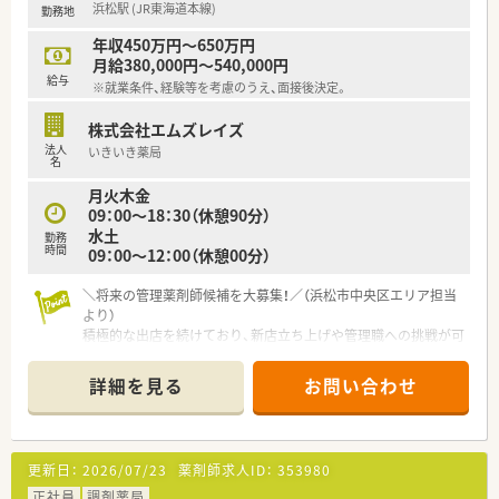
浜松駅 (JR東海道本線)
勤務地
方を募集しており、特に管理薬剤師を目指せる方は大歓迎の状況
です。
年収450万円～650万円
■現在は30代までの若手層を中心に、即戦力として活躍できる
月給380,000円～540,000円
実務経験をお持ちの方からの積極的なご応募をお待ちしており
給与
※就業条件、経験等を考慮のうえ、面接後決定。
ます。
株式会社エムズレイズ
【求人情報について】
法人
いきいき薬局
■正社員として年収450万円から650万円の提示が可能であり、
名
ご経験やスキルを正当に評価して給与条件を決定いたします。
月火木金
■年間休日は120日前後を確保しており、年末年始などの長期休
09：00～18：30（休憩90分）
暇も門前クリニックの休診に合わせてしっかりと取得いただけ
水土
ます。
勤務
時間
09：00～12：00（休憩00分）
■県外から移住を検討されている方には会社負担で借上げ社宅
を用意しており、引越し費用も含めて手厚いサポートが受けられ
ます。
＼将来の管理薬剤師候補を大募集！／（浜松市中央区エリア担当
より）
積極的な出店を続けており、新店立ち上げや管理職への挑戦が可
能です。管理ができれば高年収の相談もできますので、スキルを
活かしてキャリアを築きたい方に最適ですよ。
詳細を見る
お問い合わせ
【店舗情報と応需状況について】
■浜松駅から車で10分ほどの立地にあり、近隣の泌尿器科クリ
ニックや内科をメインに1日平均20枚から30枚応需していま
更新日：
2026/07/23
薬剤師求人ID：
353980
す。
■薬剤師は常時1名から2名体制を敷いており、枚数が比較的落
正社員
調剤薬局