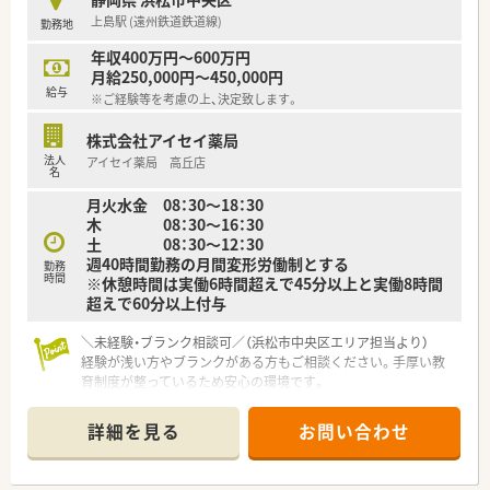
【法人特徴について】
上島駅 (遠州鉄道鉄道線)
勤務地
■全国に約400店舗を展開する大手調剤薬局チェーンであり、地
域に密着した店舗運営を大切にしています。
年収400万円～600万円
■30年以上前から医療モール事業を手掛けており、業界トップ
月給250,000円～450,000円
クラスとなる170店舗の医療モールを展開しています。
給与
※ご経験等を考慮の上、決定致します。
■M&Aだけでなく自社開発による新規出店を積極的に進めるこ
とで、安定した経営基盤を確立しています。
株式会社アイセイ薬局
法人
アイセイ薬局 高丘店
【職場環境と雰囲気】
名
■患者さまの来店ペースは比較的ゆったりしているため、落ち着
月火水金 08：30〜18：30
いた環境で焦らずに業務へ取り組めます。
木 08：30〜16：30
■ノルマなどを課すことはなく、のびのびと成長できる環境を意
土 08：30〜12：30
識しているため、非常に働きやすいと評判です。
週40時間勤務の月間変形労働制とする
■中途入社者の多くが入社の決め手に「薬局の雰囲気の良さ」を
勤務
時間
※休憩時間は実働6時間超えで45分以上と実働8時間
挙げており、良好な人間関係が築かれています。
超えで60分以上付与
＼未経験・ブランク相談可／（浜松市中央区エリア担当より）
経験が浅い方やブランクがある方もご相談ください。手厚い教
育制度が整っているため安心の環境です。
＊------------------------------------------＊
詳細を見る
お問い合わせ
【店舗情報と応需状況について】
■遠州鉄道鉄道線の上島駅から車で約16分の場所に位置してお