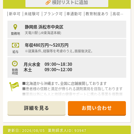
検討リストに追加
新卒可
未経験可
ブランク可
車通勤可
教育制度あり
高収入
静岡県 浜松市中央区
天竜川駅 (JR東海道本線)
勤務地
年収480万円～520万円
※就業条件、経験等を考慮のうえ、面接後決定。
給与
月火水金 09：00～18：30
木土 09：00～12：00
勤務
時間
■北海道から沖縄まで、全国に店舗展開しております
■患者様の信頼と満足が得られる調剤薬局を目指しております
■薬局以外にも人と地球の健康サポートに携わる事業を複数展
開しており、今後の成長も期待できる企業です
詳細を見る
お問い合わせ
更新日：
2026/08/05
薬剤師求人ID：
93947