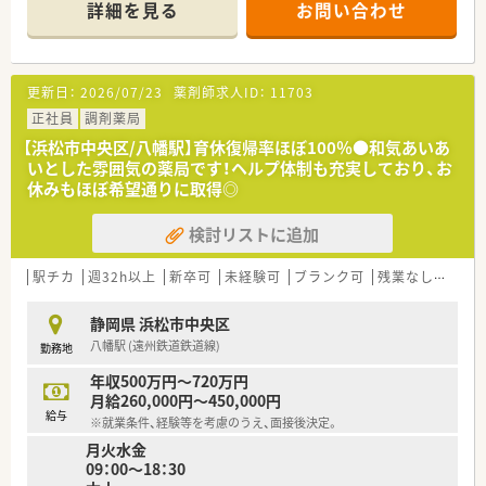
妊婦短時間勤務：ご懐妊が確認されたときから出産日まで取得で
詳細を見る
お問い合わせ
需しています。
きる制度です。
■常勤薬剤師4名に加え、複数のパート薬剤師や事務スタッフが
育児休業：ライフスタイルに合わせ、子が３歳になるまでの間で
在籍しており、常時3〜4名体制でゆとりを持って業務を分担し
育児休業期間を検討できます。
ています。
育児休業特別有給休暇：育児休業開始後5日間を特別有給休暇と
更新日：
2026/07/23
薬剤師求人ID：
11703
して給与が支給されます。
【法人特徴について】
正社員
看護休暇：小学校就学前の子を養育する方は、負傷・病気になった
調剤薬局
■1981年の創業以来、浜松エリアに特化して地域密着型の運営
子の看護のために取得できます。
【浜松市中央区/八幡駅】育休復帰率ほぼ100％●和気あいあ
を続けており、1,000年続く企業を目指す安定した経営基盤が自
育児時間：生後満1歳に達しない新生児を育てる場合、1日2回、1
いとした雰囲気の薬局です！ヘルプ体制も充実しており、お
慢です。
回30分の育児時間を取得できます。
休みもほぼ希望通りに取得◎
■「緑の葉」を意味する社名の通り、店舗カラーには緑を強調し
短時間勤務/小学校1年を終了する年の3月31日まで利用可能で
た清潔感のある造りを採用し、地域住民に親しまれる運営を行っ
す。
検討リストに追加
ています。
※勤務実績が10年を超えている社員は、お子様が小学校3年終了
■在宅医療には早期から着力しており、無菌調剤室や専用の在宅
する年の3月31日まで利用可能です。
医療室を完備するなど、薬剤師が専門性を発揮できる設備が整っ
駅チカ
週32h以上
新卒可
未経験可
ブランク可
残業なし(ほぼなし含む)
ています。
■休暇制度や福利厚生面も充実
正社員であれば有給は入社時から付与。
静岡県 浜松市中央区
【求人情報について】
その他、連続休暇制度、メモリアル休暇、サポート休暇、ボランテ
八幡駅 (遠州鉄道鉄道線)
勤務地
■正社員の勤務薬剤師として想定年収は500万円から720万円と
ィア休暇など
幅広く、これまでの経験やスキルを面接にて正当に評価して決定
連続休暇制度：1年度に最低1回、連続5日間年次有給休暇を取得
年収500万円～720万円
します。
する事が可能です。
月給260,000円～450,000円
■完全週休2日制で年間休日数は123日を確保しており、仕事と
確定拠出年金：退職金制度として導入しており、老後の生活に役
給与
※就業条件、経験等を考慮のうえ、面接後決定。
プライベートの調和を高い水準で保ちたい方に最適な就業条件
立てるための年金制度があります。
月火水金
です。
長期所得保障保険制度：病気やケガで長期にわたって働けなくな
09：00～18：30
■借上げ社宅制度や家族手当、皆勤手当など各種諸手当が非常に
った場合に保険金が支給されます。