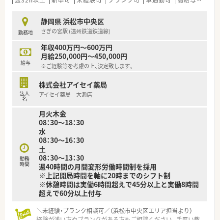
週32h以上
新卒可
未経験可
ブランク可
車通勤可
高給与(600万円以上)
【想定される業務内容】
静岡県 浜松市中央区
■調剤、監査、服薬指導に加え、かかりつけ薬剤師として患者様
さぎの宮駅 (遠州鉄道鉄道線)
勤務地
一人ひとりと向き合っていただきます。
■個人宅8～9名と施設1ヶ所への在宅業務にも携わり、地域医療
年収400万円～600万円
に深く貢献することができます。
月給250,000円～450,000円
■一包化業務も多く発生しますが、予製剤の活用や監査システム
給与
※ご経験等を考慮の上、決定致します。
で効率的に業務を進められます。
株式会社アイセイ薬局
【職場環境と雰囲気】
法人
アイセイ薬局 大瀬店
■20代の若手薬剤師が中心となって活躍しており、活気があり
名
雰囲気の良い職場環境です。
月火木金
■調剤室は5～6人が入っても問題ない広さが確保され、効率よく
08：30～18：30
業務に取り組めます。
水
■門前の医療機関との関係も良好で、情報交換の機会も多く知識
08：30～16：30
を深めることが可能です。
土
08：30～13：30
勤務
時間
週40時間の月間変形労働時間制を採用
※上記開局時間を軸に20時までのシフト制
※休憩時間は実働6時間超えで45分以上と実働8時間
超えで60分以上付与
＼未経験・ブランク相談可／（浜松市中央区エリア担当より）
経験が浅い方やブランクがある方もご相談ください。手厚い教