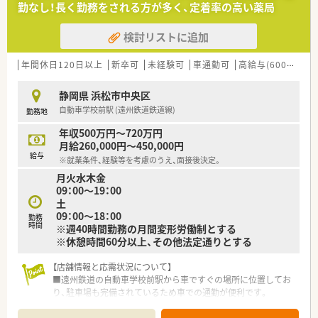
勤なし！長く勤務をされる方が多く、定着率の高い薬局
■多彩なキャリアパス
検討リストに追加
公的機関の認定制度とは別に、社内の認定制度を設けており、
「がん」「腎臓」「小児」などの6つの分野へのスペシャリストを育
成しております。
年間休日120日以上
新卒可
未経験可
車通勤可
高給与(600万円以上)
薬剤師としての専門性を高める以外にも、薬局運営や薬局経営、
また人事、教育、経営コンサルなどご自身の志向に合わせたキャ
静岡県 浜松市中央区
リアが描けます。
自動車学校前駅 (遠州鉄道鉄道線)
勤務地
■研修制度充実
年収500万円～720万円
企業独自の「GOES」という社内等級制度を設けており、各試験を
月給260,000円～450,000円
クリアすることで昇給昇格する制度を導入しております。
給与
※就業条件、経験等を考慮のうえ、面接後決定。
またカフェテリア研修を設けており、「与えられる研修」ではな
月火水木金
く、「自らが学びたい」と手を挙げて、研修を受けることができま
09：00～19：00
す。
土
調剤業務の基礎的な研修から、接遇やクリエイティブな研修も多
09：00～18：00
数ご用意しております。
勤務
時間
※週40時間勤務の月間変形労働制とする
※休憩時間60分以上、その他法定通りとする
■子育て支援企業
高い水準で子育てサポートに取り組んでいる企業として「プラチ
【店舗情報と応需状況について】
ナくるみん」を認定を取得しています。
■遠州鉄道の自動車学校前駅から車ですぐの場所に位置してお
男性の育児休暇取得実績あり！
り、駐車場も完備されているため車での通勤が便利です。
妊婦通院休暇：ご懐妊が確認されたときから定期検査に必要とさ
■近隣の耳鼻科クリニック・内科クリニック等から処方箋を主に
れる通院のために取得できます。
応需しており、耳鼻科・眼科・内科を中心に1日平均120枚ほど応