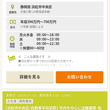
静岡県 浜松市中央区
天竜川駅 (JR東海道本線)
勤務地
年収396万円～700万円
※年齢・経験による
給与
月火木金 09：00～18：00
水 09：00～13：00
土 09：00～12：30
勤務
時間
※休憩00～60分
≪ こんな薬局です ≫
■浜松駅から車で約10分程度の立地です。
■1日30枚程度の処方を応需しています。
■内科・循環器科を中心に応需をしております。
詳細を見る
お問い合わせ
≪ こんな会社です ≫
■法人概要
福岡県本社で全国に732店舗展開しています。医療機関へのリー
ス業から始まり、医療コンサルティングや医療機関の建て替えサ
更新日：
2026/07/23
薬剤師求人ID：
12947
ポートなども手掛ける企業です。
「質の高い医療」を提供したいという想いから、患者様の情報を
正社員
調剤薬局
10年以上前からDr.にフィードバックする文化が根付いておりま
【浜松市中央区/自動車学校前駅】 市内を中心に店舗展開・転
す。