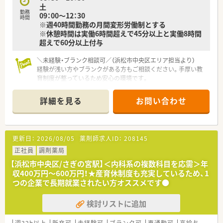
土
勤務
09：00～12：30
時間
※週40時間勤務の月間変形労働制とする
※休憩時間は実働6時間超えで45分以上と実働8時間
超えで60分以上付与
＼未経験・ブランク相談可／（浜松市中央区エリア担当より）
経験が浅い方やブランクがある方もご相談ください。手厚い教
育制度が整っているため安心の環境です。
【店舗情報と応需状況について】
詳細を見る
お問い合わせ
■遠州鉄道鉄道線のさぎの宮駅から車で約15分の場所に位置し
ており、マイカー通勤が至便です。
■内科・小児科・眼科・消化器科と多科目を応需し、1日平均約90
枚の処方箋に対応しています。
更新日：
2026/08/05
薬剤師求人ID：
208145
■薬剤師は常勤4名が在籍し、常に3～4名体制で協力しながら業
務を行っています。
正社員
調剤薬局
【浜松市中央区/さぎの宮駅】＜内科系の複数科目を応需＞年
【法人特徴について】
収400万円～600万円！★産育休制度も充実しているため、1
■全国に約400店舗を展開する地域密着型の大手調剤薬局チェ
つの企業で長期就業されたい方オススメです●
ーンとして成長を続けています。
■業界のパイオニアとして30年以上前から医療モール事業を手
検討リストに追加
がけ、全国に170店舗を展開します。
■薬剤師でもある社長が自らの経験を活かし、女性が長期的に働
きやすい企業を目指しています。