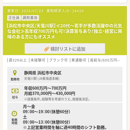
管理薬剤師として活躍中の女性スタッフも多く、
上を目指せる環境もあります。
更新日：
2026/07/23
薬剤師求人ID：
28420
■働きやすい職場環境をつくるため、
産休・育休制度を充実させ、実績も多数ございます。
正社員
調剤薬局
復帰後、パート社員への転換の相談が可能！
【浜松市中央区/天竜川駅】≪20代～若手が多数活躍中の元気
もちろん、正社員でのフルタイム出勤でもご復帰いただけま
な会社≫高年収700万円も可！決算賞与あり！独立・経営に興
す。
味のある方にもオススメ
■育児休業からの社会復帰・現場復帰の際には、
丁寧な教育・指導、勤務管理などを実施しております。
検討リストに追加
＼＼独立支援制度あり／／
■独立を考えている薬剤師を応援し、実績も多数あり！
週32h以上
未経験可
ブランク可
車通勤可
高給与(600万円以上)
■経営ノウハウ、売上管理、調剤報酬点数の算定要件、公費や保
険の種類、レセプト請求等、
静岡県 浜松市中央区
通常業務以外の薬局経営に関わる全てをレクチャ一いたしま
天竜川駅 (JR東海道本線)
勤務地
す。
■将来的に独り立ちしたい方にもオススメ♪
年収600万円～700万円
月給370,000円～430,000円
＼＼こんな会社です／／
給与
※就業条件、経験等を考慮のうえ、面接後決定。
■2001年9月設立後、グループ会社と合わせ著しい成長を遂げて
月～金
います。
09：00～19：00（休憩60分）
■静岡県浜松市を中心に20店舗以上を展開しており、更に今後
土
も拡大していく予定です！
勤務
09：00～13：00（休憩00分）
■社長は「みんなで創り、みんなで育てる会社」とお考えで、
時間
※上記営業時間を軸に週40時間のシフト勤務。
従業員と社長の距離が近さ、風通しのよさには自信がありま