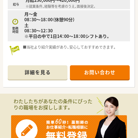
も拡大していく予定です！
給与
※就業条件、経験等を考慮のうえ、面接後決定。
■社長は「みんなで創り、みんなで育てる会社」とお考えで、
月～金
従業員と社長の距離が近さ、風通しのよさには自信がありま
08：30～18：00（休憩90分）
す！
土
勤務
08：30～12：30
＼＼店舗詳細／／
時間
※平日の中で1日14：00～18：00シフトあり。
■約1200品目の備蓄医薬品を備え、
年齢層や診療科も様々に多くの病院・医院の処方箋を応需して
■当社より紹介実績があり、安心しておすすめできます。
います。
■内科・消化器科・外科・皮膚科などの処方箋を主に応需していま
す。
■処方箋は1日あたり130枚ほどですが、
薬剤師は正社員4名・パート2名が在籍しており、複数名にて対
詳細を見る
お問い合わせ
応しています。
わたしたちがあなたの条件にぴった
りの職場をお探しします。