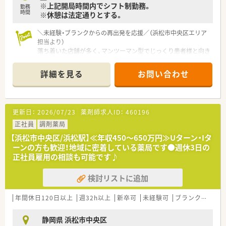
※上記開局時間内でシフト制勤務。
■公募制によりエリアマネージャーや本部職など、多彩なキャリ
勤務
時間
※休憩は法定通りとする。
アへ挑戦することが可能です。
■5年以上勤務した方は独立支援制度の対象となり、経営者とし
ての道も選択できます。
＼未経験・ブランクからの再出発を応援／（浜松市中央区エリア
担当より）
落ち着いた店舗が多く、マンツーマン型でじっくり患者様と向き
合えます。代表も薬剤師で現場の声を大切にしてくれるため、経
験が浅い方でも安心して着実に成長できる環境です。
詳細を見る
お問い合わせ
【店舗情報と応需状況について】
■積志駅から車で10分ほどの立地にあり、近隣のクリニックか
ら内科や外科、脳外科、皮膚科など多岐にわたる処方箋を応需し
更新日：
2026/07/23
薬剤師求人ID：
460196
ています。
■1日の処方箋枚数は約30枚と比較的落ち着いており、患者様一
正社員
調剤薬局
人ひとりに対して丁寧な服薬指導や健康相談を行うことが可能
【浜松市中央区/浜松駅】≪年収450～650万円≫Uターン・Iタ
です。
ーンの方も歓迎！地域に密着している薬局です●週休3日の
■精神科や脳外科といった専門性の高い科目も含まれているた
正社員雇用の相談も可能です♪
め、調剤スキルを維持しつつ幅広い知識を習得したい方に最適な
環境です。
検討リストに追加
【募集背景と求める人物像について】
■将来的な新規出店や事業拡大を見据えた組織強化のための増
年間休日120日以上
週32h以上
新卒可
未経験可
ブランク可
残業
員募集であり、長期的に腰を据えて勤務できる意欲ある方を求め
ています。
静岡県 浜松市中央区
■1人薬剤師としての勤務や在宅業務にも柔軟に対応いただける