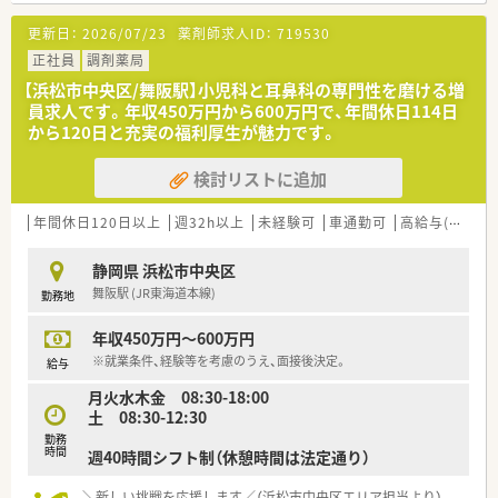
■近隣の医療機関から小児科や耳鼻科アレルギー科の処方箋を1
★安心して働ける環境と福利厚生制度
更新日：
2026/07/23
薬剤師求人ID：
719530
日あたり90枚から100枚ほど応需しています。
年間休日が「126日相当時間」と業界トップクラスのさくら薬局
■平日は18時までの営業で土曜日は午前中のみの開局となって
正社員
調剤薬局
では産休・育休の希望取得率も100％！長く働き続けるための環
おり、仕事終わりの時間も有効に活用できます。
境づくりを考え、ライフステージに応じた福利厚生をご用意して
【浜松市中央区/舞阪駅】小児科と耳鼻科の専門性を磨ける増
います。
員求人です。年収450万円から600万円で、年間休日114日
【求人情報について】
また、患者さまへの想いをカタチにする「リトルチャレンジ制
から120日と充実の福利厚生が魅力です。
■週2日から4日の間で20時間以上の勤務をお願いしており、閉
度」では「現場主義」を念頭に、
局時間まで対応できる方を積極的に募集しております。
地域・店舗ごとに異なる患者さまのニーズやスタッフの思いを実
検討リストに追加
■1日通しの勤務や午後のみの勤務など、ご自身のライフスタイ
現する取り組みも行っています。
ルに合わせて柔軟にシフトを組むことが可能です。
入社後もひとりひとりの薬剤師像に近しい多彩なキャリアステ
■これまでのご経験などを考慮した上で時給2,100円からのスタ
ップをご用意しております。
年間休日120日以上
週32h以上
未経験可
車通勤可
高給与(600万円以上)
ートとなり、しっかりと収入を得られる環境です。
こうした働きやすい環境づくりに力を入れている『さくら薬局グ
ループ』でご活躍されてみませんか？
静岡県 浜松市中央区
【やりがい/おすすめポイント】
舞阪駅 (JR東海道本線)
勤務地
■小児科ならではの粉薬やシロップ剤の調剤スキルを磨くこと
ができ、専門性を高められる点が大きなやりがいです。
年収450万円～600万円
■地域医療を支える重要な拠点として、患者様からの「ありがと
う」という感謝の言葉を直接受け取れるのが魅力です。
※就業条件、経験等を考慮のうえ、面接後決定。
給与
■高時給でありながら土日祝休みや車通勤可能など、働きやすさ
月火水木金 08:30-18:00
を重視する方にとって非常に魅力的な条件が揃っています。
土 08:30-12:30
勤務
時間
週40時間シフト制（休憩時間は法定通り）
＼新しい挑戦を応援します／（浜松市中央区エリア担当より）