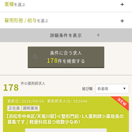
業種
を選ぶ
雇用形態 / 給与
を選ぶ
詳細条件を表示
条件に合う求人
178
件を
検索する
178
件の薬剤師求人
並び順
更新日：
2026/08/04
薬剤師求人ID：
582698
正社員
調剤薬局
【浜松市中央区/天竜川駅】≪整形門前・1人薬剤師≫薬局長の
募集です♪軽量科目且つ枚数少なめ！