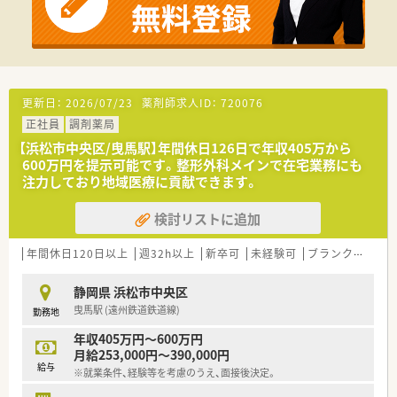
入！現場の声をもとにした、効率性や安全性を高める機能が備わ
っているため、薬剤師が働きやすい環境が整っています。
■在宅業務へも積極的に取り組んでおり、地域連携薬局や健康サ
ポート薬局への届け出実績も多数ございます。
更新日：
2026/07/23
薬剤師求人ID：
720076
正社員
調剤薬局
【浜松市中央区/曳馬駅】年間休日126日で年収405万から
600万円を提示可能です。整形外科メインで在宅業務にも
注力しており地域医療に貢献できます。
検討リストに追加
年間休日120日以上
週32h以上
新卒可
未経験可
ブランク可
残業
静岡県 浜松市中央区
曳馬駅 (遠州鉄道鉄道線)
勤務地
年収405万円～600万円
月給253,000円～390,000円
給与
※就業条件、経験等を考慮のうえ、面接後決定。