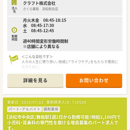
クラフト株式会社
法人
さくら薬局 浜松和合店
名
月火木金 08:45-18:15
水 08:45-17:30
土 08:45-12:45
勤務
時間
週40時間変形労働時間制
※店舗により異なる
＜こんな会社です＞
人々の人生に寄り添い、地域に「ライフケア」をもたらす薬局に
なるために。
さくら薬局グループでは様々な取り組みとともに、患者さまひと
りひとりの人生に寄り添い、質の高い医療サービスを届ける薬剤
詳細を見る
お問い合わせ
師を求め育てています。
＜特徴・ポイントのご紹介＞
★薬剤師を守る独自システム
更新日：
2026/07/23
薬剤師求人ID：
719539
業務をサポートするために様々なシステムを独自開発していま
す。
パート・アルバイト
調剤薬局
その一つが約20年前から導入され、進化を続けている調剤シス
【浜松市中央区/舞阪駅】週2日から勤務可能！時給2,100円で
テム「SPITS」。
小児科・耳鼻科の専門性を磨ける増員募集のパート求人で
処方箋受付から一連の調剤業務を連動させ、業務効率化を図るほ
す。
か、