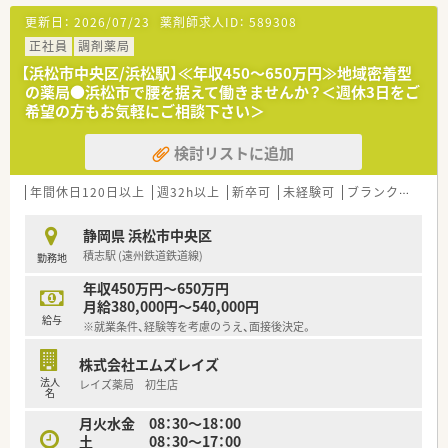
り、マイカーでの通勤が便利です。
更新日：
2026/07/23
薬剤師求人ID：
589308
■門前のクリニックから内科・消化器科を中心に、1日平均で約
53枚の処方箋を応需しています。
正社員
調剤薬局
■薬剤師は常勤2名、医療事務は2名が在籍しており、協力し合っ
【浜松市中央区/浜松駅】≪年収450～650万円≫地域密着型
て業務を進めています。
の薬局●浜松市で腰を据えて働きませんか？＜週休3日をご
希望の方もお気軽にご相談下さい＞
【法人特徴について】
■全国に約400店舗を展開しており、地域に密着した薬局として
検討リストに追加
安定した経営を続けています。
■業界のパイオニアとして30年以上前から医療モール事業を手
がけ、全国に170店舗を展開します。
年間休日120日以上
週32h以上
新卒可
未経験可
ブランク可
残業
■薬剤師でもある社長が自らの経験を活かし、女性が長く働きや
すい企業を目指しています。
静岡県 浜松市中央区
積志駅 (遠州鉄道鉄道線)
勤務地
【勤務実態について】
■年間休日は123日と多く設定されており、プライベートの時間
年収450万円～650万円
も大切にできる環境です。
月給380,000円～540,000円
■全社平均の残業時間は月11時間程度と少なく、ワークライフ
給与
※就業条件、経験等を考慮のうえ、面接後決定。
バランスを重視できます。
■有給休暇の消化率は84%と非常に高く、お互いに協力し合って
株式会社エムズレイズ
休暇を取得する社風です。
法人
レイズ薬局 初生店
名
【想定されるキャリアイメージ】
月火水金 08：30～18：00
■まずは勤務薬剤師としてご活躍いただき、将来的には管理薬剤
土 08：30～17：00
師や店長を目指せます。