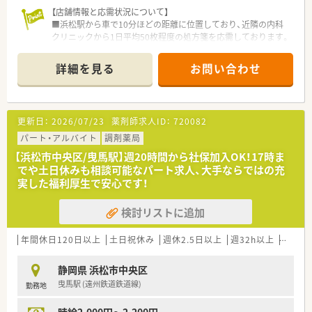
近隣店舗から相互にヘルプを送り合える強力なサポート体制が
【店舗情報と応需状況について】
あります。
■浜松駅から車で10分ほどの距離に位置しており、近隣の内科
クリニックから1日平均50枚程度の処方箋を応需しております。
■常時2名の薬剤師を配置しているため、外来調剤に加えて在宅
業務にもゆとりを持って取り組むことができる体制が整ってい
詳細を見る
お問い合わせ
ます。
■設立から日が浅い真新しく綺麗な店舗であり、最新の設備を整
えつつも落ち着いた雰囲気で患者様をお迎えできるのが特徴で
す。
更新日：
2026/07/23
薬剤師求人ID：
720082
【募集背景と求める人物像について】
パート・アルバイト
調剤薬局
■将来的な新規出店や事業拡大を見据えた組織強化のための増
【浜松市中央区/曳馬駅】週20時間から社保加入OK！17時ま
員募集であり、長期的に腰を据えて勤務できる意欲ある方を求め
でや土日休みも相談可能なパート求人、大手ならではの充
ています。
実した福利厚生で安心です！
■1人薬剤師としての勤務や在宅業務にも柔軟に対応いただける
方を募集しており、特に管理薬剤師を目指せる方は大歓迎の状況
検討リストに追加
です。
■現在は30代までの若手層を中心に、即戦力として活躍できる
実務経験をお持ちの方からの積極的なご応募をお待ちしており
年間休日120日以上
土日祝休み
週休2.5日以上
週32h以上
新卒可
ます。
静岡県 浜松市中央区
【法人特徴について】
曳馬駅 (遠州鉄道鉄道線)
勤務地
■浜松市を中心に20店舗近くを展開する成長企業で、代表自ら
が薬剤師として現場に立っているため従業員と同じ目線を持っ